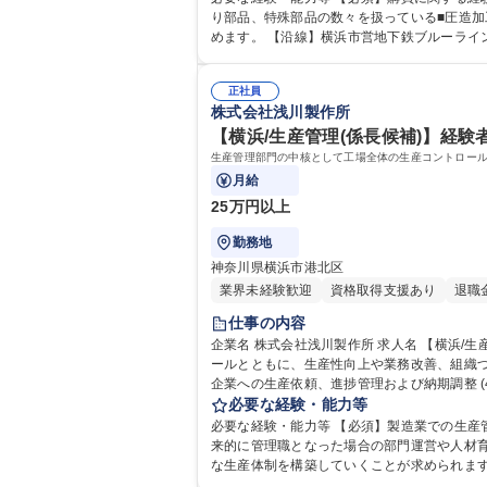
り部品、特殊部品の数々を扱っている■圧造加
正社員
株式会社浅川製作所
【横浜/生産管理(係長候補)】経験
生産管理部門の中核として工場全体の生産コントロー
月給
25万円以上
勤務地
神奈川県横浜市港北区
業界未経験歓迎
資格取得支援あり
退職
仕事の内容
企業名 株式会社浅川製作所 求人名 【横浜/生産管理(係長候補)】経験者//国内シェア90％の自動車部品メーカー 仕事の内容 生産管理部門の中核として工場全体の生産コントロ
ールとともに、生産性向上や業務改善、組織づくりを推進いただきます。 (1)生産計画の立案および日々の生産進
企業への生産依頼、進捗管理および納期調整 (4)
【横浜/生産管理(係長候補)】経験者//国内シ
必要な経験・能力等
必要な経験・能力等 【必須】製造業での生産
来的に管理職となった場合の部門運営や人材育成への挑戦意欲 【業務の魅力】生産状況は日々変化するため、状況を的確に判断
な生産体制を構築していくことが求められます。 変化
学 高専 短大 専修学校 高校 語学力： 資格：