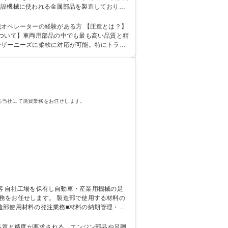
建設機械に使われる金属部品を製造しており、
アント】いすゞ自動車/三菱ふそうトラック・
同業種の経験優遇/国内TOPシェア/シフト制
ーの経験がある方 【圧造とは？】
について】車両用部品の中でも最も高い品質と精
ーザーニーズに柔軟に対応が可能。特にトラッ
高専 短大 専修学校 高校 語学力： 資格：
る当社にて購買業務をお任せします。
製造部で使用する材料の
造部使用材料の発注業務■材料の納期管理・進
対応 募集職種 【横浜/購