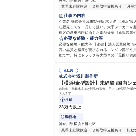
神奈川県横浜市港北区
業界未経験歓迎
資格取得支援あり
月平
仕事の内容
企業名 株式会社浅川製作所 求人名 【横浜/法人営業】月残業5h程度/国内TOPシェアを誇るTier1機械部品メーカー 仕事の内容 自動車・産業用機械の足回り締結部品の開発か
ら販売までを一貫して担い、大手メーカーを顧
顧客の新車構想に応じた部品提案（新規営業や飛
型設計部門との連携及びプロジェクト推進等 ※
必要な経験・能力等
日野自動車 等 募集職種 【横浜/法人
必要な経験・能力等 【必須】法人営業経験 ※有形商材の深
高い品質と精度が要求されるエンジン部品や
能です。特にトラック等大型車の『足回り締結部
り、環境
正社員
株式会社浅川製作所
【横浜/金型設計】未経験 /国内シェア
自動車・産業機械向け部品の製造に用いる金型設計業務
支えます。
月給
23万円以上
勤務地
神奈川県横浜市港北区
業界未経験歓迎
資格取得支援あり
転勤