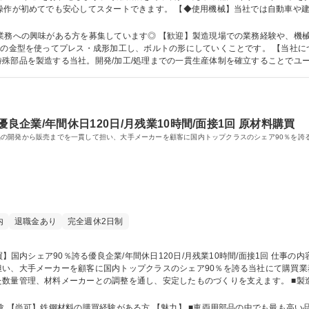
操作が初めてでも安心してスタートできます。 【◆使用機械】当社では自動車や
います。お任せするのは、金属を常温で成形する圧造（プレス）機械。 【クライ
バス/日野自動車/小松製作所等で、海外工場も所持しています。 募集職種 【横浜/自動車部品のオペレーター】
への興味がある方を募集しています◎ 【歓迎】製造現場での業務経験や、機械オペレータ
型の金型を使ってプレス・成形加工し、ボルトの形にしていくことです。 【当社
殊部品を製造する当社。開発/加工/処理までの一貫生産体制を確立することでユ
ク等大型車の足回り締結部品関しては国内シェアの90％を有しております。 学歴・資格 学歴：大学院 大学 
良企業/年間休日120日/月残業10時間/面接1回 原材料購買
の開発から販売までを一貫して担い、大手メーカーを顧客に国内トップクラスのシェア90％を誇
内
退職金あり
完全週休2日制
手メーカーを顧客に国内トップクラスのシェア90％を誇る当社にて購買業務をお任せします。 
数量管理、材料メーカーとの調整を通し、安定したものづくりを支えます。 ■製
出、予測 ■材料メーカーとの定期的な打合せ・調整 ■製造部からの要請に応じた発注・取入れ
日/月残業10時間/面接1回
力】 ■車両用部品の中でも最も高い品質と精度が要求される、エンジン部品や足廻