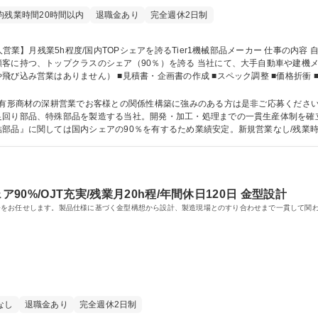
均残業時間20時間以内
退職金あり
完全週休2日制
客に持つ、トップクラスのシェア（90％）を誇る 当社にて、大手自動車や建機メ
び込み営業はありません） ■見積書・企画書の作成 ■スペック調整 ■価格折衝 ■
顧客エリア:関東/名古屋/大阪 【担当製品】足回り締結部品(ボルト/ナット等) 【
営業】月残業5h程度/国内TOPシェアを誇るTier1機械部品メーカー
耕営業でお客様との関係性構築に強みのある方は是非ご応募ください。 【当社について】車両用部品の中でも
足回り部品、特殊部品を製造する当社。開発・加工・処理までの一貫生産体制を確
品』に関しては国内シェアの90％を有するため業績安定。新規営業なし/残業時間1
を求めての転職者も多く在籍。 学歴・資格 学歴：大学院 大学 高専 短大 専修学校 高校 語学力： 資格：
90%/OJT充実/残業月20h程/年間休日120日 金型設計
をお任せします。製品仕様に基づく金型構想から設計、製造現場とのすり合わせまで一貫して関わ
なし
退職金あり
完全週休2日制