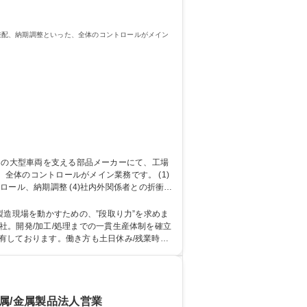
差配、納期調整といった、全体のコントロールがメイン
のコントロールがメイン業務です。 (1)
ロール、納期調整 (4)社内外関係者との折衝業
ンです。 募集職種 【横浜/生
製造現場を動かすための、”段取り力”を求めま
有しております。働き方も土日休み/残業時間2
学歴・資格 学歴：大学院 大学 高専 短大 専修学校 高校 語学力： 資格：
金属/金属製品法人営業