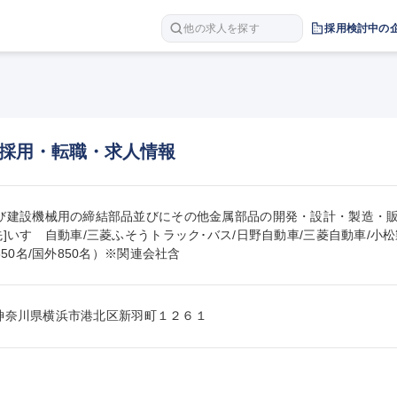
他の求人を探す
採用検討中の
採用・転職・求人情報
び建設機械用の締結部品並びにその他金属部品の開発・設計・製造・販
先]いすゞ自動車/三菱ふそうトラック･バス/日野自動車/三菱自動車/小松製
650名/国外850名）※関連会社含
580神奈川県横浜市港北区新羽町１２６１