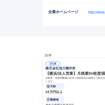
企業ホームページ
http://www
10件
正社員
株式会社浅川製作所
【横浜/法人営業】月残業5h程度/国
自動車・産業用機械の足回り締結部品の開発から販売ま
します。
月給
24万円以上
勤務地