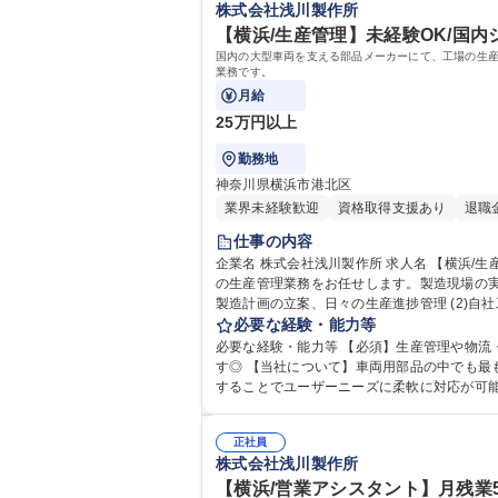
株式会社浅川製作所
【横浜/生産管理】未経験OK/国内
国内の大型車両を支える部品メーカーにて、工場の生
業務です。
月給
25万円以上
勤務地
神奈川県横浜市港北区
業界未経験歓迎
資格取得支援あり
退職
仕事の内容
企業名 株式会社浅川製作所 求人名 【横浜/生産管理】未経験OK/国内シェアの90％を占める自動車部品メーカー 仕事の内容 国内の大型車両を支える部品メーカーにて、工場
の生産管理業務をお任せします。製造現場の実
製造計画の立案、日々の生産進捗管理 (2)自
務 突発的な計画変更が生じた際は状況を見立て直し
必要な経験・能力等
産管理】未経験OK/国内シェアの90％を占め
必要な経験・能力等 【必須】生産管理や物流
す◎ 【当社について】車両用部品の中でも最も高い品質と精度が要求されるエンジン部品や足廻り部品、特殊部品を製造する当社。開発/加工/処理までの一貫生産体制を確立
することでユーザーニーズに柔軟に対応が可能
正社員
株式会社浅川製作所
【横浜/営業アシスタント】月残業5