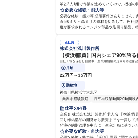
輩と2人1組で作業を進めていくので、機械の
成形・切削・ねじ加工など幅広い加工を行って
必要な経験・能力等
必要な経験・能力等 必須要件はありません。業務
直径6ミリ～35ミリの線材を切断して、円柱
度が要求されるエンジン部品や足回り部品、特
正社員
株式会社浅川製作所
【横浜/購買】国内シェア90%誇る優
自社工場を保有し自動車・産業用機械の足回り締結部品
月給
22万円～35万円
勤務地
神奈川県横浜市港北区
業界未経験歓迎
月平均残業時間20時間以
仕事の内容
企業名 株式会社浅川製作所 求人名 【横浜/購買】国内シェア90％誇る優良企業/年間休日120日/月残業10時間/面接1回 仕事の内容 自社工場を保有し自動車・産業用機械の足
回り締結部品の開発から販売までを一貫して担い、大
発注や納期管理を中心に、生産計画に基づいた
捗確認 ■生産計画をもとにした必要数量・使用量の算
必要な経験・能力等
買】国内シェア90％誇る優良企業/年間休日120
必要な経験・能力等 【必須】購買に関する経験 【尚可】鉄鋼材料の購買経験がある方 【魅