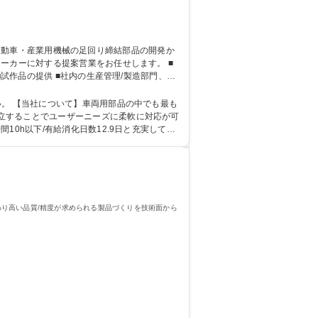
ーカーに対する提案営業をお任せします。 ■
試作品の提供 ■社内の生産管理/製造部門、金
顧客】いすゞ自動車/三菱ふそうトラック・バス/
最も
立することでユーザーニーズに柔軟に対応が可
0h以下/有給消化日数12.9日と充実してお
り高い品質/精度が求められる製品づくりを技術面から