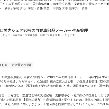
工から表面処理までの一貫生産体制■1946年設立以降、安定経営の優良メーカー
めます。 【沿線】横浜市営地下鉄ブルーライン「新羽」駅徒歩5分 学歴・資格 学歴：大学院 大学 語学力： 資格：
者//国内シェア90%の自動車部品メーカー 生産管理
ルとともに、生産性向上や業務改善、組織づくりを推進いただきます。
金あり
完全週休2日制
捗管理 (2)関係部署と連携した生産計画・納期の調整 (3)協力
生産状況の分析、課題抽出や業務改善の推進 (5)社内外関係者との折衝・調整業務 (6
ェア90％の自動車部品メーカー
管理・工程管理・製造管理等の実務経験 【期待要件】・社内外の関係者と円滑に
し、関係部署や協力企業と 連携しながら最適
に柔軟に対応しながら、工場全体を円滑に動かしていくことが、この仕事のやりがいです。 学歴・