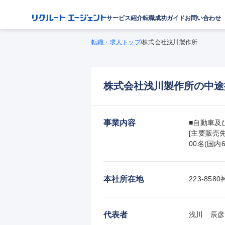
サービス紹介
転職成功ガイド
お問い合わせ
転職・求人トップ
/
株式会社浅川製作所
株式会社浅川製作所の中途
事業内容
■自動車及
[主要販売
00名(国内
本社所在地
223-8
代表者
浅川　辰彦