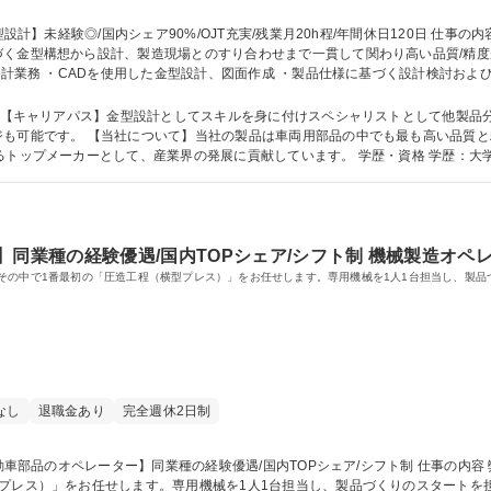
づく金型構想から設計、製造現場とのすり合わせまで一貫して関わり高い品質/精
はOJTを通じて、着実に設計スキルを高めていくことができます。 募集職種 【横浜/金型設計】未経験◎/国内
日
ジも可能です。 【当社について】当社の製品は車両用部品の中でも最も高い品質
品、特殊部品です。国内シェアの90％を有するトップメーカーとして、産
】同業種の経験優遇/国内TOPシェア/シフト制 機械製造オペ
その中で1番最初の「圧造工程（横型プレス）」をお任せします。専用機械を1人1台担当し、製品
なし
退職金あり
完全週休2日制
ス）」をお任せします。専用機械を1人1台担当し、製品づくりのスタートを担う重要なポジ