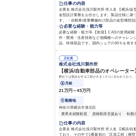
仕事の内容
企業名 株式会社浅川製作所 求人名 【横浜/金型設計】未経験◎/国内シェア90%/OJT充実/残業月20h程/年間休日120日 仕事の内容 自動車・産業機械向け部品の製造に用いる
金型設計業務をお任せします。製品仕様に基
す。 ・自動車/産業機械向け部品の金型構想/設計業務 ・CADを使用した金型設計、図面作成 ・製品仕様に基づく設計検討および技術的な調整 ・製造現場と連携した試作品確
認 ・量産を見据えた品質/生産性向上に向けた改善検討 入社後
必要な経験・能力等
ェア90%/OJT充実/残業月20h程/年間休日120
必要な経験・能力等 【歓迎】CADの使用経験 【キャリアパス】金型設計としてスキルを身に付けスペシャリストとして他製品分野や海外で活躍するチャンスもあります。製
作・開発・生産技術など他職種へのチャレン
正社員
株式会社浅川製作所
【横浜/自動車部品のオペレーター
弊社では製品を作る工程が大きく5つに分かれており、
月給
21万円～45万円
勤務地
神奈川県横浜市港北区
業界未経験歓迎
資格取得支援あり
転勤
仕事の内容
企業名 株式会社浅川製作所 求人名 【横浜/自動車部品のオペレーター】同業種の経験優遇/国内TOPシェア/シフト制 仕事の内容 弊社では製品を作る工程が大きく5つに分かれ
ており、その中で1番最初の「圧造工程（横型プレ