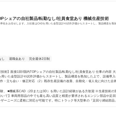
TOPシェアの自社製品/転勤なし/社員食堂あり 機械生産技術
率化をお任せします。入社後はCADを用いた金型設計や試作評価からスタートし、製品構造を熟
なし
退職金あり
完全週休2日制
Dを用いた金型設計や試作評価からスタートし、製品構造を熟知した上で、設備導
試作・立ち会い・修正対応 （2）既存生産設備の改善、自動化・省人化に向けた企
場と連携した工程全体の効率化および標準化 ※金型設計から工程全体の最適化ま
深めつつ、生産技術として大きな裁量を持ってステップアップ可能です。 募集職種 【横浜/生産技術】
験、 ■機械系CAD（2Dまたは3D）を用いた設計経験がある方歓迎 ※生産技術
ーザーニーズに柔軟に対応が可能です。特にトラック等大型車の『足回り締結部品
.9日と、長く働ける環境を求めての転職者も多く在籍しています。 学歴・資格 学歴：大学院 大学 高専 短大 専修