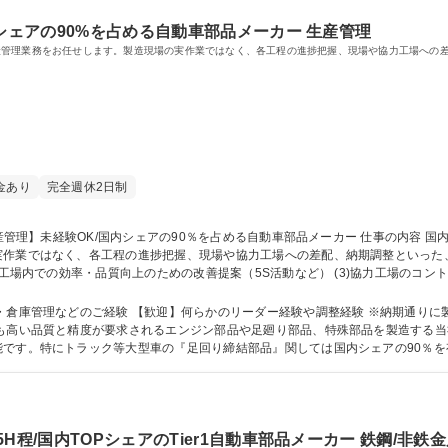
シェアの90%を占める自動車部品メーカー 生産管理
産管理業務をお任せします。製造現場の実作業ではなく、各工程の進捗把握、現場や協力工場への
金あり
完全週休2日制
作業ではなく、各工程の進捗把握、現場や協力工場への差配、納期調整といった、全体
社工場内での効率・品質向上のための改善提案（5S活動など） (3)協力工場のコント
、期日に向けたマネジメントが必要ですが、そこが難しさであり取り組みがいのあるポジショ
る自動車部品メーカー
・倉庫管理などのご経験 【歓迎】何らかのリーダー経験や調整経験 ※納期通りに
です。特にトラック等大型車の『足回り締結部品』関しては国内シェアの90％を
0h/有給消化日数12.9日と充実しており、環境を求めての転職者も多く在籍しています。 
H程/国内TOPシェアのTier1自動車部品メーカー 鉄鋼/非鉄