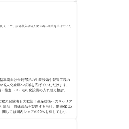
知した上で、設備導入や省人化企画へ領域を広げていた
入や省人化企画へ領域を広げていただけます。
画・推進 （3）老朽化設備の入れ替え検討、新
で一貫して関われるため、製品理解を根底から
面接1回!/国内TOPシェアの自社製品/転勤なし/社員食堂あり
の実務未経験者も大歓迎！生産技術へのキャリア
』関しては国内シェアの90％を有しておりま