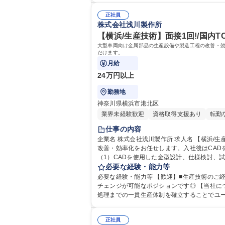
正社員
株式会社浅川製作所
【横浜/生産技術】面接1回!/国内
大型車両向け金属部品の生産設備や製造工程の改善・効
だけます。
月給
24万円以上
勤務地
神奈川県横浜市港北区
業界未経験歓迎
資格取得支援あり
転勤
仕事の内容
企業名 株式会社浅川製作所 求人名 【横浜/生産技術】面接1回!/国内TOPシェアの自社製品/転勤なし/社員食堂あり 仕事の内容 大型車両向け金属部品の生産設備や製造工程の
改善・効率化をお任せします。入社後はCA
（1）CADを使用した金型設計、仕様検討、
規設備の選定・導入・立ち上げ （4）製造現
必要な経験・能力等
必要な経験・能力等 【歓迎】■生産技術のご経
チェンジが可能なポジションです◎ 【当社について】車両用部品の中でも最も高い品質と精度が要求されるエンジン部品や足回り部品、特殊部品を製造する当社。開発/加工/
処理までの一貫生産体制を確立することでユ
す。働き方も土日休み/残業時間20h/転勤無/有給消化日数12
学校 高校 語学力： 資格：
正社員