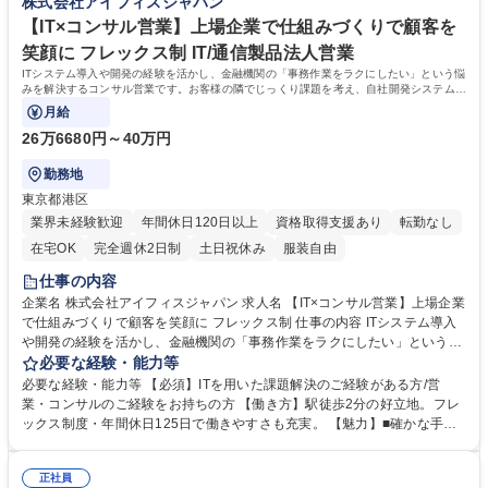
株式会社アイフィスジャパン
学べる環境：営業スキルや業界知識をオンラインで効率的に強化可能。 募
す。 年次に関係なく、実力と意欲次第で重要な案件を任されるチャンスあ
集職種 【営業職オープンポジション】金融業界の未来を創るDX営業職 柔
り。 ■マネジメントやリーダー職へのステップアップも可能 学歴・資格
【IT×コンサル営業】上場企業で仕組みづくりで顧客を
軟な働き方◎
学歴：大学院 大学 短大 専修学校 語学力： 資格：
笑顔に フレックス制 IT/通信製品法人営業
ITシステム導入や開発の経験を活かし、金融機関の「事務作業をラクにしたい」という悩
みを解決するコンサル営業です。お客様の隣でじっくり課題を考え、自社開発システムで
便利な仕組みをカタチにします。
月給
26万6680円～40万円
勤務地
東京都港区
業界未経験歓迎
年間休日120日以上
資格取得支援あり
転勤なし
在宅OK
完全週休2日制
土日祝休み
服装自由
仕事の内容
企業名 株式会社アイフィスジャパン 求人名 【IT×コンサル営業】上場企業
で仕組みづくりで顧客を笑顔に フレックス制 仕事の内容 ITシステム導入
や開発の経験を活かし、金融機関の「事務作業をラクにしたい」という悩
みを解決するコンサル営業です。お客様の隣でじっくり課題を考え、自社
必要な経験・能力等
開発システムで便利な仕組みをカタチにします。 【商材】銀行や証券会社
必要な経験・能力等 【必須】ITを用いた課題解決のご経験がある方/営
の事務を劇的に便利にする自社システム：資産運用アプリなどの自社開発
業・コンサルのご経験をお持ちの方 【働き方】駅徒歩2分の好立地。フレ
製品 【詳細】■お客様の仕事上の悩みや「こうなればいいな」という希望
ックス制度・年間休日125日で働きやすさも充実。 【魅力】■確かな手応
をヒアリング ■自社システムの紹介・導入案内 ■「もっと使いやすく」を
えと面白さ：提案して終わりではなく、導入後も伴走するため「便利にな
叶えるためのカスタマイズ相談（社内エンジニアとの連携） ■お客様の声
ったよ」という声を直接聞ける喜びがあります。IT知識を活かして本質的
を元にした、新しいサービスや機能のアイデア出し ■操作方法のレクチャ
正社員
な課題解決に踏み込めるポジションです ■抜群の安定性と強み：東証スタ