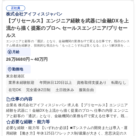
動産契約手続き） ■IR関係のサポート（株主総会や決算説明会の運営補
バックオフィス全体の知識を幅広く吸収できるため、多彩なキャリアを築
助、株主様への対応） ■社内外の専門家（社労士や弁護士など）と連携し
正社員
ける環境 ■在宅では難しい対応もあるため出社多めです。各自が黙々と取
株式会社アイフィスジャパン
た、AI活用を含む業務効率化の推進 募集職種 【人事総務】土日祝休×駅チ
り組むスタイルですが、メンバー間では相談しやすい雰囲気です。一から
カ2分！管理部門の経験を活かす スタンダード上場
丁寧に教わりたい方よりも、自分で考えて動ける方に向いており、その分
【プリセールス】エンジニア経験を武器に!金融DXを上
裁量と経験の幅が広がります。 学歴・資格 学歴：大学院 大学 高専 短大
流から描く提案のプロへ セールスエンジニア/プリセー
専修学校 語学力： 資格：
ルス
エンジニアと顧客の「通訳」となり、金融機関の業務をITで変える仕事です。既存のシス
テム構成を紐解き、技術的な視点から「もっとこうすれば良くなる」という解決策を、顧
客と一緒にカタチにしていきます。
月給
26万6680円～40万円
勤務地
東京都港区
業界未経験歓迎
年間休日120日以上
資格取得支援あり
転勤なし
在宅OK
完全週休2日制
土日祝休み
服装自由
仕事の内容
企業名 株式会社アイフィスジャパン 求人名 【プリセールス】エンジニア
経験を武器に！金融DXを上流から描く提案のプロへ 仕事の内容 エンジニ
アと顧客の「通訳」となり、金融機関の業務をITで変える仕事です。既存
のシステム構成を紐解き、技術的な視点から「もっとこうすれば良くな
必要な経験・能力等
る」という解決策を、顧客と一緒にカタチにしていきます。 【詳細】■金
必要な経験・能力等 【いずれか必須】■ITシステムの開発または導入・運
融機関（銀行・保険等）の業務ヒアリング・課題整理 ■ITの専門知識を活
用経験 【働き方】年休125日/フレックス制/裁量が大きく、意思決定のス