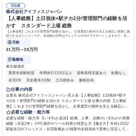
のテストや導入後のサポート体制構築 ■AI技術を活用した次世代サービス
共にサービスを創り上げる手応えがあります ■確固たる事業基盤：証券業
の提案。既存顧客への深耕営業がメインで、長期的な信頼関係を築けるの
正社員
界に特化し、大手との直接取引多数。安定した環境で金融知識を身に付け
株式会社アイフィスジャパン
が特徴です。 募集職種 【金融×IT法人営業】上場企業で営業から企画・開
られます ■柔軟な職場環境：フレックス制導入、リモート可など、働く意
発まで 年休125日/フレックス
欲を高める制度が充実。風通しが良く、穏やかなメンバーが多いのも自慢
【人事総務】土日祝休×駅チカ2分!管理部門の経験を活
です。 学歴・資格 学歴：大学院 大学 語学力： 資格：
かす スタンダード上場 総務
【人事総務】これまでの管理部門経験を活かし、企業運営の根幹を支える幅広い業務に挑
戦できるポジションです。未経験の分野はマニュアルやOJTでサポートしますので、安心
して業務に取り組めます。
月給
21万円～28万円
勤務地
東京都港区
業界未経験歓迎
年間休日120日以上
資格取得支援あり
転勤なし
在宅OK
完全週休2日制
土日祝休み
服装自由
仕事の内容
企業名 株式会社アイフィスジャパン 求人名 【人事総務】土日祝休×駅チ
カ2分！管理部門の経験を活かす スタンダード上場 仕事の内容 【人事総
務】これまでの管理部門経験を活かし、企業運営の根幹を支える幅広い業
務に挑戦できるポジションです。未経験の分野はマニュアルやOJTでサポ
必要な経験・能力等
ートしますので、安心して業務に取り組めます。 【お任せする業務の詳
必要な経験・能力等 【いずれか必須】総務、人事、法務のいずれかの実務
細】■労務管理（給与計算や社会保険手続きのアシスタントなど） ■人
経験（目安2年）※PC操作やツール利用が得意な方【働き方】年休125日/
事・庶務（組織管理、評価制度のサポート、福利厚生の運営、備品管理）
駅徒歩2分/フレックス・在宅勤務あり/残業代全額支給で柔軟に安定して働
■安全衛生・オフィス環境整備（衛生委員会の運営、消防・建築関連、不
ける環境 【魅力】■労務からオフィス管理、株主総会などのIR業務まで、