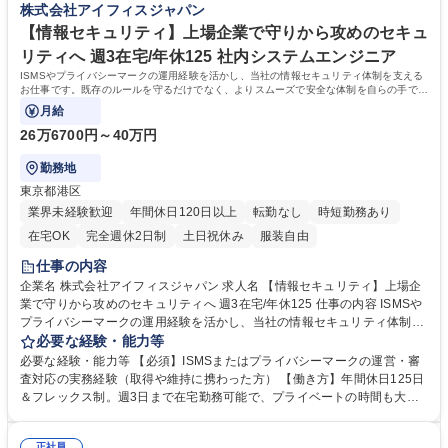
株式会社アイフィスジャパン
ーなど、導入後の継続的なサポート 募集職種 【IT×コンサル営業】上場企
ンダード上場企業の安定基盤。国内証券調査レポート閲覧サービスでトッ
業で仕組みづくりで顧客を笑顔に フレックス制
プクラスのシェアを誇り、長期にわたり無借金経営を続けるなど安心して
【情報セキュリティ】上場企業で守りから攻めのセキュ
長くキャリアを築けます 学歴・資格 学歴：大学院 大学 高専 短大 専修学
リティへ 週3在宅/年休125 社内システムエンジニア
校 語学力： 資格：
ISMSやプライバシーマークの運用経験を活かし、当社の情報セキュリティ体制を支える
お仕事です。既存のルールを守るだけでなく、よりスムーズで安全な体制を自らの手で創
り上げていく達成感を味わえます。
月給
26万6700円～40万円
勤務地
東京都港区
業界未経験歓迎
年間休日120日以上
転勤なし
時短勤務あり
在宅OK
完全週休2日制
土日祝休み
服装自由
仕事の内容
企業名 株式会社アイフィスジャパン 求人名 【情報セキュリティ】上場企
業で守りから攻めのセキュリティへ 週3在宅/年休125 仕事の内容 ISMSや
プライバシーマークの運用経験を活かし、当社の情報セキュリティ体制を
支えるお仕事です。既存のルールを守るだけでなく、よりスムーズで安全
必要な経験・能力等
な体制を自らの手で創り上げていく達成感を味わえます。 【ミッション】
必要な経験・能力等 【必須】ISMSまたはプライバシーマークの運営・審
社内の「安心・安全」を守る司令塔 【詳細】■ISMS・Pマークの維持管理
査対応の実務経験（取得や維持に携わった方） 【働き方】年間休日125日
や更新・審査への対応 ■社内のシステムが安定して動くための管理・改善
＆フレックス制。週3日まで在宅勤務可能で、プライベートの時間も大切
■万が一のトラブル発生時の対応と再発防止策の立案 ■社員に向けたセキ
にできます 【魅力】■経験を正当に評価：専門スキルを活かせる環境。 ■
ュリティ教育の企画・実施。セキュリティの専門家として、社内の仕組み
働きやすさ抜群：育休取得率100％、服装自由、駅近オフィスなど、腰を
正社員