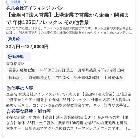
イル)/ECサイト連動Web組版サービス/金融機関向け情報提供業務支援シ
正社員
語：PHP、VB.net、JavaScript ■DB：MySQL、PostgreSQL、SQL Serve
株式会社アイフィスジャパン
ステム 募集職種 【プリセールス(管理職候補)】自社開発サービスの企画～
r 学歴・資格 学歴：大学院 大学 高専 短大 専修学校 語学力： 資格：
導入◆東証上場企業
【金融×IT法人営業】上場企業で営業から企画・開発ま
で 年休125日/フレックス その他営業
法人営業の経験が活きる、コンテンツ企画型の提案営業です。ネット証券や大手証券会社
に対し、個人投資家向けの上場企業の株価や業績情報をわかりやすくまとめたコンテンツ
を企画・開発・運営いただきます。
月給
32万円～42万6000円
勤務地
東京都港区
業界未経験歓迎
年間休日120日以上
月平均残業時間20時間以内
転勤なし
時短勤務あり
在宅OK
完全週休2日制
土日祝休み
服装自由
仕事の内容
企業名 株式会社アイフィスジャパン 求人名 【金融×IT法人営業】上場企業
で営業から企画・開発まで 年休125日/フレックス 仕事の内容 法人営業の
経験が活きる、コンテンツ企画型の提案営業です。ネット証券や大手証券
会社に対し、個人投資家向けの上場企業の株価や業績情報をわかりやすく
必要な経験・能力等
まとめたコンテンツを企画・開発・運営いただきます。 【商材】投資家が
必要な経験・能力等 【必須】法人営業経験(目安3年）をお持ちの方 【働
「今知りたい」情報を届けるコンテンツサービス 【詳細】■大手証券会社
き方】年休125日・土日祝休！残業月10h程度で週3日の在宅勤務も可能。
へのニーズヒアリングと関係構築 ■顧客の課題を解決するための新コンテ
六本木一丁目駅直結でアクセス抜群のフリーアドレスオフィスです。 【魅
ンツ企画立案 ■社内開発チームとの連携・スケジュール管理 ■リリース前
力】■企画から運営まで一貫して携わる：営業の枠を超え、開発チームと