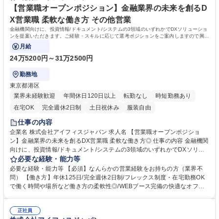
【営業職オープンポジション】金融業界の未来を創るD
X営業職 柔軟な働き方 その他営業
金融機関向けに、投資情報/ドキュメント/システムの3領域のいずれかでDXソリューショ
ンを提案いただきます。ご経験・スキルに応じて選考ポジションをご案内しますので興味
を少しでもお持ちであればご応募ください
月給
24万5200円～31万2500円
勤務地
東京都港区
業界未経験歓迎
年間休日120日以上
転勤なし
時短勤務あり
在宅OK
完全週休2日制
土日祝休み
服装自由
仕事の内容
企業名 株式会社アイフィスジャパン 求人名 【営業職オープンポジショ
ン】金融業界の未来を創るDX営業職 柔軟な働き方◎ 仕事の内容 金融機関
向けに、投資情報/ドキュメント/システムの3領域のいずれかでDXソリュ
ーションを提案いただきます。ご経験・スキルに応じて選考ポジションを
必要な経験・能力等
ご案内しますので興味を少しでもお持ちであればご応募ください 【詳細】
必要な経験・能力等 【必須】なんらかの営業経験をお持ちの方（業界不
金融機関向けに、投資情報サービスの企画営業、ドキュメント最適化支
問） 【働き方】年休125日/完全週休2日制/フレックス制度・在宅勤務OK
援、業務システムの提案のいずれかの部署でのDX営業職をお任せしま
で働く時間や場所など働き方の柔軟性◎/WEBブース完備の快適なオフィ
す。チームで課題を深掘りし、企画から提案まで一貫して携われます。
ス環境 【スキルアップ支援】■通信教育補助（年3万円まで）で自己啓発
【研修体制】■OJT＋社内外研修で業界知識をしっかり習得：未経験業界
も支援 ■資格取得やスキルアップに積極的なサポートあり。 【キャリアパ
でも安心してスタートできる教育体制です ■e-learningで自分のペースで
正社員
ス】 ■顧客課題に深く関わることで、提案力だけでなく企画力も磨けま