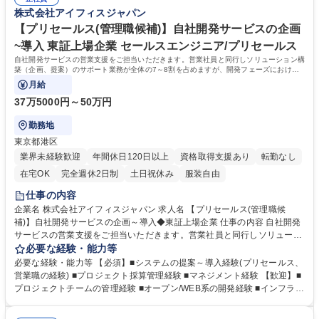
をより良くアップデートしていく役割をお任せします。 募集職種 【情報
据えて働ける制度が充実 ■やりがいのある環境：単なる「チェック係」で
株式会社アイフィスジャパン
セキュリティ】上場企業で守りから攻めのセキュリティへ 週3在宅/年休12
はなく、IT技術を駆使して自ら課題を見つけ、会社全体のセキュリティレ
5
ベルを向上させる「攻め」の姿勢を歓迎する職場です。 学歴・資格 学
【プリセールス(管理職候補)】自社開発サービスの企画
歴：大学院 大学 語学力： 資格：
~導入 東証上場企業 セールスエンジニア/プリセールス
自社開発サービスの営業支援をご担当いただきます。営業社員と同行しソリューション構
築（企画、提案）のサポート業務が全体の7～8割を占めますが、開発フェーズにおける
進捗管理などの業務もお任せします。
月給
37万5000円～50万円
勤務地
東京都港区
業界未経験歓迎
年間休日120日以上
資格取得支援あり
転勤なし
在宅OK
完全週休2日制
土日祝休み
服装自由
仕事の内容
企業名 株式会社アイフィスジャパン 求人名 【プリセールス(管理職候
補)】自社開発サービスの企画～導入◆東証上場企業 仕事の内容 自社開発
サービスの営業支援をご担当いただきます。営業社員と同行しソリューシ
ョン構築（企画、提案）のサポート業務が全体の7～8割を占めますが、開
必要な経験・能力等
発フェーズにおける進捗管理などの業務もお任せします。 ■金融業界のク
必要な経験・能力等 【必須】■システムの提案～導入経験(プリセールス、
ライアントに対するシステム開発企画提案段階での技術的なサポートやア
営業職の経験) ■プロジェクト採算管理経験 ■マネジメント経験 【歓迎】■
ドバイスを実施します。 ■システム開発における進捗管理～導入支援。案
プロジェクトチームの管理経験 ■オープン/WEB系の開発経験 ■インフラ設
件は自社サービス/一次受けがメイン、企画・提案などの上流工程を中心に
計/構築経験 ■セキュリティに関する知識 《開発環境例》■環境：AWS(EC
担当します。 《サービス例》資産運用シミュレーションアプリ(Web/モバ
2/ECS/RDS等)、Git、AWS CodeCommit ■OS：Windows、Linux ■言