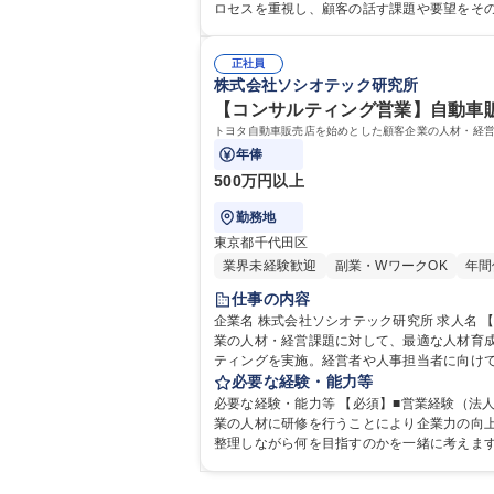
ロセスを重視し、顧客の話す課題や要望をそ
め、思考力も判断力も求められます。単なる営業でなく
語学力： 資格：
正社員
株式会社ソシオテック研究所
【コンサルティング営業】自動車販
トヨタ自動車販売店を始めとした顧客企業の人材・経
年俸
500万円以上
勤務地
東京都千代田区
業界未経験歓迎
副業・WワークOK
年間
仕事の内容
企業名 株式会社ソシオテック研究所 求人名 【コンサルティング営業】自動車販売店の組織変革を支援！研修企画の営業 仕事の内容 トヨタ自動車販売店を始めとした顧客企
業の人材・経営課題に対して、最適な人材育成研修の企画・提案を行っていただきます。 
ティングを実施。経営者や人事担当者に向け
細設計/講師・開発チームとの連携→研修実施 ※研
必要な経験・能力等
ルティング営業】自動車販売店の組織変革を
必要な経験・能力等 【必須】■営業経験（法人・個
業の人材に研修を行うことにより企業力の向
整理しながら何を目指すのかを一緒に考えま