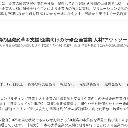
修→現場配属後、OJT 募集職種 【コンサルティング営業】大手企業の人づくり/経営状況の課
とに、企業の経営状況や課題を分析・整理してきた経験 ★社員の出身業界は様々
構造を整理しながら何を目指すのかを一緒に考えます。設計から実行まで一気通貫
す。単なる営業でなく全体感を持って本質的な課題解決に向き
の組織変革を支援!企業向けの研修企画営業 人材/アウトソ
した研修企画提案をお任せします【営業スタイル】既存9：新規1※新規獲得はご紹介や当社開催の
休日120日以上
資格取得支援あり
転勤なし
時短勤務あり
退職金あり
ます【営業スタイル】既存9：新規1※新規獲得はご紹介や当社開催のセミナー経
→振り返り・次回提案【研修例】階層別研修：マネジメント層の役割理解度ばらつ
修→現場配属後、OJT 募集職種 【コンサルティング営業】大手企業の組織変革を支援！企業向
人物像】■不確実な状況でも自ら考え動ける方■顧客の本質的な課題に粘り強く向き
の向上に貢献。ソリューション提供の前段のプ