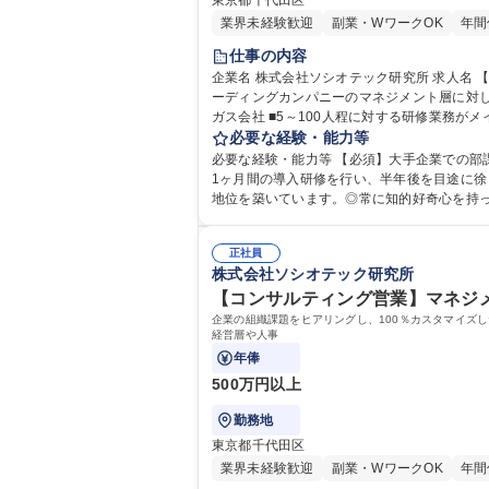
東京都千代田区
業界未経験歓迎
副業・WワークOK
年間
仕事の内容
企業名 株式会社ソシオテック研究所 求人名 【研修講師】管理職経験を次のキャリアへ/大手企業の次世代リーダーを育てる 仕事の内容 クライアントである日本を代表するリ
ーディングカンパニーのマネジメント層に対
ガス会社 ■5～100人程に対する研修業務がメインになりますが、研修で感じた企業様の改善すべき点などがあれば社内の営業担当に共有し、改善に向けた提案にも関わるこ
とがあります。講師として登壇する場所によっ
必要な経験・能力等
を活かしていただけます
必要な経験・能力等 【必須】大手企業での部課長
1ヶ月間の導入研修を行い、半年後を目途に
地位を築いています。◎常に知的好奇心を持
学歴・資格 学歴：大学院 大学 語学力： 資格
正社員
株式会社ソシオテック研究所
【コンサルティング営業】マネジメ
企業の組織課題をヒアリングし、100％カスタマイズ
経営層や人事
年俸
500万円以上
勤務地
東京都千代田区
業界未経験歓迎
副業・WワークOK
年間