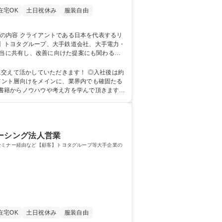
在宅OK
土日祝休み
服装自由
】トヨタグループ、大手鉄道会社、大手電力・
未経験という方が多数活躍中です。自らの経験
かしていただきます！ ◎入社後は約
メント層向けをメインに、業界内でも確固たる
書籍からノウハウや考え方を学んで頂きます。
ーシング法人営業
セミナー経由など【顧客】トヨタグループ等大手企業の
在宅OK
土日祝休み
服装自由