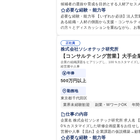
候補者の選抜や育成を目的とする人材アセス
人材開発部門 【業務内容】■顧客の組織・人
必要な経験・能力等
メント■導入後の
必要な経験・能力等 【いずれか必須】法人営業またはコンサル
ある組織・人材の側面から支援・コンサルテ
の方々とディスカッションを重ねながら、お客様固
歴：大学院 大学 語学力： 資格：
正社員
株式会社ソシオテック研究所
【コンサルティング営業】大手企業
企業の組織課題をヒアリングし、100％カスタマイズ
経営層や人事
年俸
500万円以上
勤務地
東京都千代田区
業界未経験歓迎
副業・WワークOK
年間
仕事の内容
企業名 株式会社ソシオテック研究所 求人名 【コンサルティング営業】大手企業の人づくり/経営状況の課題分析経験を活かす 仕事の内容 企業の組織課題をヒアリングし、10
0％カスタマイズした研修企画提案をお任せし
営層や人事 【流れ】企業課題の仮説構築→顧客に課題ヒアリング※1人あたり担当は約20社→課題解決に向けた研修・施策の企画提案→受注後は詳細設計/講師・開発チーム
との連携→研修実施※研修講師は専任が実施
必要な経験・能力等