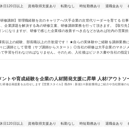
休日120日以上
資格取得支援あり
転勤なし
時短勤務あり
退職金あり
し、企業課題を解決する為の研修立案、研修講師業務を行って頂きます。【取引先
ては、出張が発生いたします。 ■大手企業での管理職経験があり、講師としては
。 募集職種 【研修講師】管理職経験を次のキャリアへ/大手企業の次世代リーダーを育てる
以上の経験、部長職以上の方歓迎です！ ★自らの実体験やご経験を講師業務に交えて活
徐々に講師として登壇（サブ講師からスタート）◎当社の研修は大手企業のマネジ
って学習を行わなければなりません。そのため、入社後はビジネス書や当社の指定
：
ントや育成経験を企業の人材開発支援に昇華 人材/アウトソ
した研修企画提案をお任せします【営業スタイル】既存9：新規1※新規獲得はご紹介や当社開催の
休日120日以上
資格取得支援あり
転勤なし
時短勤務あり
退職金あり