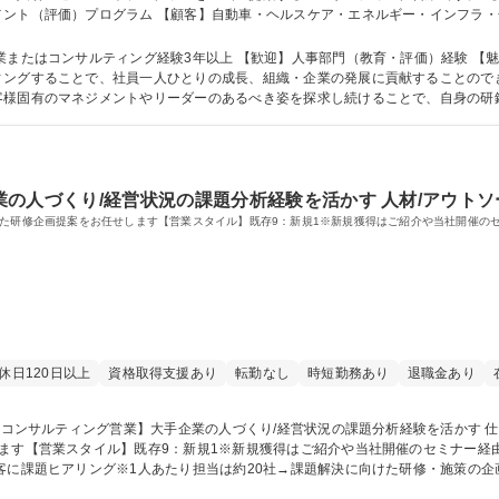
メント（評価）プログラム 【顧客】自動車・ヘルスケア・エネルギー・インフラ
材課題のヒアリング■コンサルタントやアセッサーと連携したプログラムの企画・
フォローアップ 募集職種 【人事向けコンサルティング営業】大手企業の幹部・管理職選抜を支援
ティング経験3年以上 【歓迎】人事部門（教育・評価）経験 【魅力】企業経営を、その最も重要なリソースで
ィングすることで、社員一人ひとりの成長、組織・企業の発展に貢献することので
有のマネジメントやリーダーのあるべき姿を探求し続けることで、自身の研鑽・成長につ
の人づくり/経営状況の課題分析経験を活かす 人材/アウト
した研修企画提案をお任せします【営業スタイル】既存9：新規1※新規獲得はご紹介や当社開催の
休日120日以上
資格取得支援あり
転勤なし
時短勤務あり
退職金あり
ます【営業スタイル】既存9：新規1※新規獲得はご紹介や当社開催のセミナー経
→振り返り・次回提案【研修例】階層別研修：マネジメント層の役割理解度ばらつ