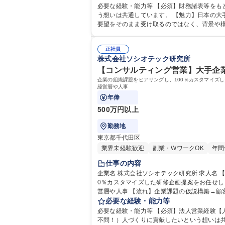
組み合わせたプログラムを開発・実施【入社後の流れ】入社後1ヶ月間の座学研
必要な経験・能力等 【必須】財務諸表等をも
題分析経験を活かす
う想いは共通しています。 【魅力】日本の大手企業の人材に研修を行うことにより企業力の向上に貢献。ソリューション提供の前段のプロセスを重視し、顧客の話す課題や
要望をそのまま受け取るのではなく、背景や
正社員
株式会社ソシオテック研究所
【コンサルティング営業】大手企業
企業の組織課題をヒアリングし、100％カスタマイズ
経営層や人事
年俸
500万円以上
勤務地
東京都千代田区
業界未経験歓迎
副業・WワークOK
年間
仕事の内容
企業名 株式会社ソシオテック研究所 求人名 【コンサルティング営業】大手企業の組織変革を支援！企業向けの研修企画営業 仕事の内容 企業の組織課題をヒアリングし、10
0％カスタマイズした研修企画提案をお任せし
営層や人事 【流れ】企業課題の仮説構築→顧客に課題ヒアリング※1人あたり担当は約20社→課題解決に向けた研修・施策の企画提案→受注後は詳細設計/講師・開発チーム
との連携→研修実施※研修講師は専任が実施
必要な経験・能力等
組み合わせたプログラムを開発・実施【入社後の流れ】入社後1ヶ月間の座学研
必要な経験・能力等 【必須】法人営業経験【
けの研修企画営業
不問！）人づくりに貢献したいという想いは共通しています。 【魅力】日本の大手企業の人材に研修を行うことにより企業力