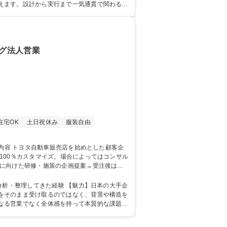
えます。設計から実行まで一気通貫で関わるた
学歴：大学院 大学
ング法人営業
在宅OK
土日祝休み
服装自由
決に向けた研修・施策の企画提案→受注後は詳
め月数回) 募集職種 【コンサ
経験 【魅力】日本の大手企
をそのまま受け取るのではなく、背景や構造を
なる営業でなく全体感を持って本質的な課題解