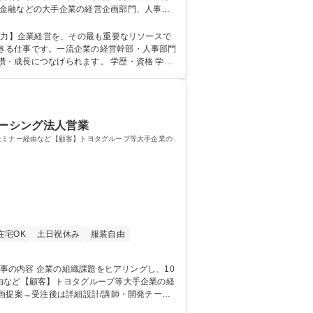
・金融などの大手企業の経営企画部門、人事・
設計・提案■導入支援およびプロジェクトマネジ
きる仕事です。一流企業の経営幹部・人事部門
なげられます。 学歴・資格 学
ソーシング法人営業
セミナー経由など【顧客】トヨタグループ等大手企業の
在宅OK
土日祝休み
服装自由
由など【顧客】トヨタグループ等大手企業の経
きが課題→オンライン教育と上司との対話等を