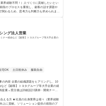
（業界経験不問！）人づくりに貢献したいとい
で関わるため、思考力も判断力も求められま
合いたい方は手ごたえを感じられる仕事です。 学歴・資格 学歴：大学院 大学 語学力： 資格：
ーシング法人営業
セミナー経由など【顧客】トヨタグループ等大手企業の
在宅OK
土日祝休み
服装自由
由など【顧客】トヨタグループ等大手企業の経
きが課題→オンライン教育と上司との対話等を
合える方 ★社員の出身業界は様々（業界経験