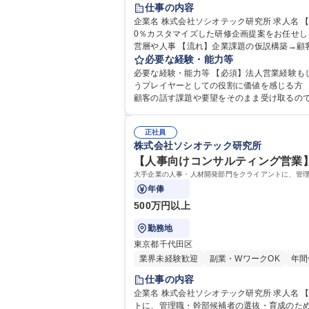
仕事の内容
企業名 株式会社ソシオテック研究所 求人名 【コンサルティング営業】マネジメントや育成経験を企業の人材開発支援に昇華 仕事の内容 企業の組織課題をヒアリングし、10
0％カスタマイズした研修企画提案をお任せし
営層や人事 【流れ】企業課題の仮説構築→顧客に課題ヒアリング※1人あたり担当は約20社→課題解決に向けた研修・施策の企画提案→受注後は詳細設計/講師・開発チーム
との連携→研修実施※研修講師は専任が実施
必要な経験・能力等
組み合わせたプログラムを開発・実施【入社後の流れ】入社後1ヶ月間の座学研
必要な経験・能力等 【必須】法人営業経験も
材開発支援に昇華
うプレイヤーとしての役割に価値を感じる方 【魅力】日本の大手企業の人材に研修を行うことにより企業力の向上に貢献。ソリューション提供の前段のプロセスを重視し、
顧客の話す課題や要望をそのまま受け取るの
正社員
株式会社ソシオテック研究所
【人事向けコンサルティング営業】
大手企業の人事・人材開発部門をクライアントに、管
年俸
500万円以上
勤務地
東京都千代田区
業界未経験歓迎
副業・WワークOK
年間
仕事の内容
企業名 株式会社ソシオテック研究所 求人名 【人事向けコンサルティング営業】大手企業の幹部・管理職選抜を支援 仕事の内容 大手企業の人事・人材開発部門をクライアン
トに、管理職・幹部候補者の選抜・育成のための人材アセスメ