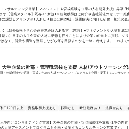
ます【営業スタイル】既存9：新規1※新規獲得はご紹介や当社開催のセミナー経
→振り返り・次回提案【研修例】階層別研修：マネジメント層の役割理解度ばらつ
修→現場配属後、OJT 募集職種 【コンサルティング営業】マネジメントや育成経験を企業の人
しくは対外折衝を含む企画推進経験のある方 【志向】■マネジメントや人材育成に
ではなく、背景や構造を整理しながら何を目指すのかを一緒に考えます。これまで
方」や「人への向き合い方」そのものが活きる仕事だと考えています。 学歴・資格 学歴：大学院 大学 語学力： 資
大手企業の幹部・管理職選抜を支援 人材/アウトソーシング
理職・幹部候補者の選抜・育成のための人材アセスメントプログラムを企画・提案するコンサルテ
休日120日以上
資格取得支援あり
転勤なし
時短勤務あり
退職金あり
ントプログラムを企画・提案するコンサルティング営業です。 【商材】管理職への昇進・昇格の見極め、幹部