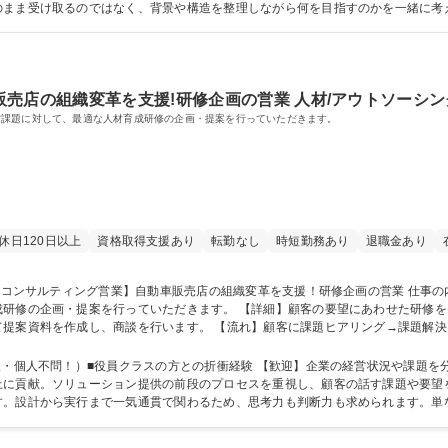
のまま受け取るのではなく、背景や構造を整理しながら何を目指すのかを一緒に考
全体感を持って本質的な課題解決に向き合いたい方は手ごたえを感じられる仕事です。 学歴・資格 
売店の組織変革を支援!研修企画の営業 人材/アウトソーシ
営課題に対して、最適な人材育成研修の企画・提案を行っていただきます。
休日120日以上
資格取得支援あり
転勤なし
時短勤務あり
退職金あり
【詳細】顧客の要望にあわせた研修を100％カスタマイズ。場合によってはコンサル
て提案資料を作成し、商談を行います。 【流れ】顧客に課題ヒアリング→課題解
修講師は別部門の専任が実施→振り返り・次回提案 【働き方】在宅勤務あり/出張有(日帰り含
支援！研修企画の営業
人不問！）■役員クラスの方との折衝経験 【歓迎】企業の経営状況や課題を分析・整理してきた
上に貢献。ソリューション提供の前段のプロセスを重視し、顧客の話す課題や要望
す。設計から実行まで一気通貫で関わるため、思考力も判断力も求められます。単
決に向き合いたい方は手ごたえを感じられる仕事です。 学歴・資格 学歴：大学院 大学 語学力： 資格：