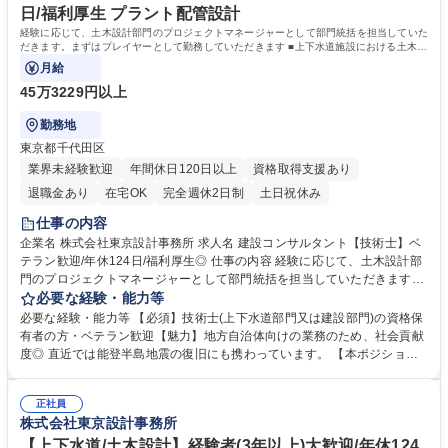
日/福利厚生 プラント配管設計
経験に応じて、土木設計部門のプロジェクトマネージャーとして部門統括を担当していた
だきます。まずはプレイヤーとして勤務していただきます ■上下水道施設における土木に
関する診断、設計業務を担当
月給
45万3229円以上
勤務地
東京都千代田区
業界未経験歓迎
年間休日120日以上
資格取得支援あり
退職金あり
在宅OK
完全週休2日制
土日祝休み
仕事の内容
企業名 株式会社東京設計事務所 求人名 建設コンサルタント【技術士】ベ
テラン歓迎/年休124日/福利厚生◎ 仕事の内容 経験に応じて、土木設計部
門のプロジェクトマネージャーとして部門統括を担当していただきます。
まずはプレイヤーとして勤務していただきます ■上下水道施設における土
必要な経験・能力等
木に関する診断、設計業務を担当 ■診断業務では、上下水道施設の耐震診
必要な経験・能力等 【必須】技術士(上下水道部門又は建設部門)の資格保
断や劣化診断を行い、耐震補強検討や改修検討を行います。■設計業務で
有者の方・ベテラン歓迎【魅力】地方自治体向けの業務のため、社会貢献
は、上下水道施設の新設、増設、改築、耐震補強等の図面や仕様書作成、
度◎ 直近では能登半島地震の復旧にも携わっています。 【本ポジション
各種計算、積算等を行います。 技術士資格保有者は、社内全体でも112名
の魅力】 ■当社の設計職は図面の作成を行うだけでなく、コンサルティン
在籍中！今後更なる成長が見込まれるため、社内体制強化のための募集で
グ要素が強いのが特徴です。まだ具体化していない事業の計画段階から提
す。2年目以降は、週2在宅勤務も可能になる環境なので働きやすいです。
正社員
案を行い、お客様の課題解決、ひいては上下水道インフラ全体に貢献でき
株式会社東京設計事務所
募集職種 建設コンサルタント【技術士】ベテラン歓迎/年休124日/福利厚
ます。 学歴・資格 学歴：大学院 大学 高専 短大 専修学校 高校 語学力：
生◎
資格：
【上下水道/土木設計】経験者(3年以上)大歓迎/年休124