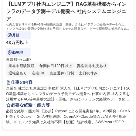
年休124日／福利厚生◎
育成するカルチャーが根付いています。 学歴・資格 学歴：大学院 大学 高
【LLMアプリ社内エンジニア】RAG基盤構築からイン
専 語学力： 資格：
フラのデータ予測モデル開発へ 社内システムエンジニ
ア
社内文書を活用するRAG等AI基盤の設計・開発。さらにベテランの経験をデータ化し、
インフラ設備の最適な交換時期を予測するモデル開発など、データ駆動型の効率的なDX
を推進する役割です。
月給
43万円以上
勤務地
東京都千代田区
業界未経験歓迎
年間休日120日以上
資格取得支援あり
退職金あり
在宅OK
完全週休2日制
土日祝休み
仕事の内容
企業名 株式会社東京設計事務所 求人名 【LLMアプリ社内エンジニア】RA
G基盤構築からインフラのデータ予測モデル開発へ 仕事の内容 社内文書を
活用するRAG等AI基盤の設計・開発。さらにベテランの経験をデータ化
し、インフラ設備の最適な交換時期を予測するモデル開発など、データ駆
必要な経験・能力等
動型の効率的なDXを推進する役割です。 入社後はまず、Box等の社内文
必要な経験・能力等 【必須】Pythonによる開発実務2年。API開発（FastA
書をテキスト化しClaude等のLLMで検索・回答生成するRAG（ナレッジA
PI等）やDocker・Gitの使用経験。OpenAIやClaude等のLLM API利用経
I）基盤のPoC構築から着手。段階的に自動インデックス化や全社展開へと
験。※インフラ知識は入社時不問【歓迎】統計検定、AWS/Azure/GCP関
拡張します。さらに、ベテランの経験や勘に頼っていた上下水道インフラ
連資格、高度情報処理資格 《LLM開発》OpenAIやClaude等のAPIを用い
の維持管理を、データ駆動型へと移行。設備を「最適な時期に自動予測し
た開発知見や、プロトタイプを素早く構築して検証できる実装力。 《バッ