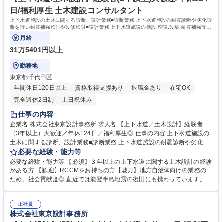
日/福利厚生 土木建設コンサルタント
上下水道施設の土木に関する診断、設計業務■診断業務:上下水道施設の耐震診断や劣化診
断を行い耐震補強検討や改修検討■設計業務:上下水道施設の新設.増設.改築.耐震補強等の
図面や仕様書作成.各種計算.積算等
月給
31万5401円以上
勤務地
東京都千代田区
年間休日120日以上
資格取得支援あり
退職金あり
在宅OK
完全週休2日制
土日祝休み
仕事の内容
企業名 株式会社東京設計事務所 求人名 【上下水道／土木設計】経験者
（3年以上）大歓迎／年休124日／福利厚生◎ 仕事の内容 上下水道施設の
土木に関する診断、設計業務■診断業務:上下水道施設の耐震診断や劣化診
断を行い耐震補強検討や改修検討■設計業務:上下水道施設の新設.増設.改
必要な経験・能力等
築.耐震補強等の図面や仕様書作成.各種計算.積算等 【キャリアイメージ】
必要な経験・能力等 【必須】３年以上の上下水道に関する土木設計の経験
◆入社～3年目：OJT形式で基礎知識を習得。一人前迄しっかり伴走いた
がある方 【歓迎】RCCMをお持ちの方【魅力】地方自治体向けの業務の
します。◆4～7年目：技術士の資格取得にチャレンジ。専門知識を身に付
ため、社会貢献度◎ 直近では能登半島地震の復旧にも携わっています。
けていただく。◆8年目～：土木部門の種別責任者として部門統轄を担
【本ポジションの魅力】 ■当社の設計職は図面の作成を行うだけでなく、
当。◆ご経験浅い方が業務に取り組む上で不安な点は、ベテランがフォロ
コンサルティング要素が強いのが特徴です。まだ具体化していない事業の
ーするため、安心して業務に取り組めます。 ＞今後更なる成長が見込まれ
正社員
計画段階から提案を行い、お客様の課題解決、ひいては上下水道インフラ
株式会社東京設計事務所
るため、社内体制強化の募集です。 募集職種 【上下水道／土木設計】経
全体に貢献できます。 ■育成に自信有り！3年のOJT、資格取得に向けた研