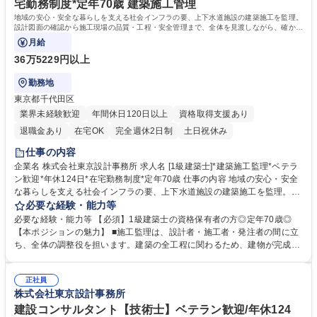
宅勤務制度*定年70歳 建築施工管理
地域の安心・安全な暮らしを支える社会インフラの要、上下水道施設の建築施工を監理。
設計図面の確認から施工現場の品質・工程・安全管理まで、全体を見渡しながら、確かな
技術で公共施設の完成を導きます。
月給
36万5229円以上
勤務地
東京都千代田区
業界未経験歓迎
年間休日120日以上
資格取得支援あり
退職金あり
在宅OK
完全週休2日制
土日祝休み
仕事の内容
企業名 株式会社東京設計事務所 求人名 [1級建築士]*建築施工監理*ベテラ
ン歓迎*年休124日*在宅勤務制度*定年70歳 仕事の内容 地域の安心・安全
な暮らしを支える社会インフラの要、上下水道施設の建築施工を監理。設
計図面の確認から施工現場の品質・工程・安全管理まで、全体を見渡しな
必要な経験・能力等
がら、確かな技術で公共施設の完成を導きます。 行政や施工業者との調整
必要な経験・能力等 【必須】1級建築士の資格保有者の方◎定年70歳◎
を通じて、地域に貢献するやりがいのあるポジションです。 → 社内で経
【本ポジションの魅力】 ■施工監理は、設計者・施工者・発注者の間に立
験を積み、将来は建築施工監理部門のプロジェクトマネージャーをお任せ
ち、全体の調整役を担います。建築の全工程に関わるため、建物が完成す
します。 一級建築士資格保有者は、社内全体で15名在籍中！ 2年目以降
るまでの「全体像」を把握しながら仕事ができます。 【当社の魅力】地方
は、週2回在宅勤務も可能になる環境なので働きやすいです。 募集職種 [1
自治体向けの業務のため、社会貢献度◎直近では能登半島地震の復旧にも
級建築士]*建築施工監理*ベテラン歓迎*年休124日*在宅勤務制度*定年70
正社員
携わっています。 学歴・資格 学歴：大学院 大学 高専 短大 専修学校 高校
株式会社東京設計事務所
歳
語学力： 資格：一級建築士
建設コンサルタント【技術士】ベテラン歓迎/年休124