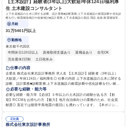
験者（3年以上）大歓迎／年休124日／福利厚生◎
修制度など、育成するカルチャーが根付いています。 学歴・資格 学歴：
【土木設計】経験者(3年以上)大歓迎/年休124日/福利厚
大学院 大学 高専 語学力： 資格：
生 土木建設コンサルタント
上下水道施設の土木に関する診断、設計業務■診断業務:上下水道施設の耐震診断や劣化診
断を行い耐震補強検討や改修検討■設計業務:上下水道施設の新設.増設.改築.耐震補強等の
図面や仕様書作成.各種計算.積算等
月給
31万5401円以上
勤務地
東京都千代田区
年間休日120日以上
資格取得支援あり
退職金あり
在宅OK
完全週休2日制
土日祝休み
仕事の内容
企業名 株式会社東京設計事務所 求人名 【土木設計】経験者（3年以上）
大歓迎／年休124日／福利厚生◎ 仕事の内容 上下水道施設の土木に関する
診断、設計業務■診断業務:上下水道施設の耐震診断や劣化診断を行い耐震
補強検討や改修検討■設計業務:上下水道施設の新設.増設.改築.耐震補強等
必要な経験・能力等
の図面や仕様書作成.各種計算.積算等 【キャリアイメージ】◆入社～3年
必要な経験・能力等 【必須】３年以上の土木設計の経験がある方 【歓
目：OJT形式で基礎知識を習得。一人前迄しっかり伴走いたします。◆4
迎】RCCMをお持ちの方 【魅力】地方自治体向けの業務のため、社会貢
～7年目：技術士の資格取得にチャレンジ。専門知識を身に付けていただ
献度◎ 直近では能登半島地震の復旧にも携わっています。 【本ポジショ
く。◆8年目～：土木部門の種別責任者として部門統轄を担当。◆ご経験
ンの魅力】 ■当社の設計職は図面の作成を行うだけでなく、コンサルティ
浅い方が業務に取り組む上で不安な点は、ベテランがフォローするため、
ング要素が強いのが特徴です。まだ具体化していない事業の計画段階から
安心して業務に取り組めます。 ＞今後更なる成長が見込まれるため、社内
正社員
提案を行い、お客様の課題解決、ひいては上下水道インフラ全体に貢献で
株式会社東京設計事務所
体制強化の募集です。 募集職種 【土木設計】経験者（3年以上）大歓迎／
きます。 ■育成に自信有り！3年のOJT、資格取得に向けた研修制度など、