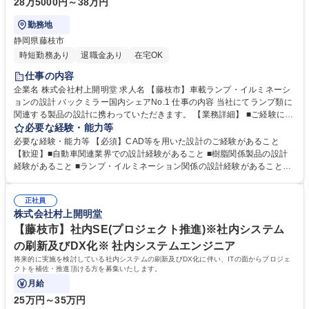
28万5000円～38万円
勤務地
静岡県藤枝市
時短勤務あり
退職金あり
在宅OK
仕事の内容
企業名 株式会社村上開明堂 求人名 【藤枝市】車載ランプ・イルミネーシ
ョンの設計 バックミラー国内シェアNo.1 仕事の内容 当社にてランプ類に
関連する製品の設計に携わっていただきます。 【業務詳細】 ■ご経験に応
じて、ドアミラーに付随するランプもしくは車載イルミネーション類の設
必要な経験・能力等
計に従事頂きます。 ■入社後はメンバーの設計サポートをしながら仕事に
必要な経験・能力等 【必須】CAD等を用いた設計のご経験があること
慣れて頂きます。 ■将来的には担当を持って頂き、設計やお客様との折衝
【歓迎】■自動車関連業界での設計経験があること ■樹脂関係製品の設計
等をお任せいたします。 ※業務の変更範囲：会社の定める業務 募集職種
経験があること ■ランプ・イルミネーション関係の設計経験があること
【藤枝市】車載ランプ・イルミネーションの設計 バックミラー国内シェア
《教育制度について》 ・階層別研修:中堅社員研修、新任リーダー研修、
No.1
新任管理職研修等 ・職能別、テーマ別研修:QC研修、専門能力向上研修等
正社員
・自己啓発支援:通信教育(全額会社補助)、語学研修、TOEIC受験支援、公
株式会社村上開明堂
的資格取得支援等 ・その他:大学院派遣、海外赴任前教育、海外関連会社
等での長期研修等 学歴・資格 学歴：大学院 大学 高専 短大 専修学校 高校
【藤枝市】社内SE(プロジェクト推進)※社内システム
語学力： 資格：
の刷新及びDX化※ 社内システムエンジニア
将来的に実施を検討している社内システムの刷新及びDX化に伴い、ITの面からプロジェ
クトを補佐・推進頂ける方を募集いたします。
月給
25万円～35万円