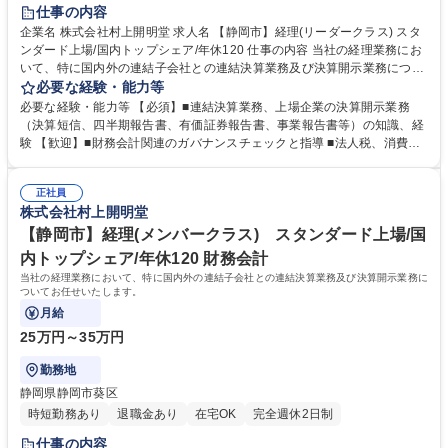
仕事の内容
企業名 株式会社村上開明堂 求人名 【静岡市】経理(リーダークラス) スタ
ンダード上場/国内トップシェア/年休120 仕事の内容 当社の経理業務にお
いて、特に国内外の連結子会社との連結決算業務及び決算開示業務につい
てお任せいたします。 ■連結子会社への財務諸表等の提出依頼、収集 ■収
必要な経験・能力等
集した財務諸表の確認、調整 ■連結決算業務 ■決算開示業務（四半期決算
必要な経験・能力等 【必須】■連結決算業務、上場企業の決算開示業務
短信、半期報告書、有価証券報告書、事業報告書等） ■税務署・監査法人
（決算短信、四半期報告書、有価証券報告書、事業報告書等）の知識、経
の対応 ★繁忙期（4～6月）以外は残業20h程度、原則出社となりますが在
験 【歓迎】■財務会計関連のガバナンスチェックと指導 ■法人税、消費税
宅・フレックスも相談可能です★ ※業務の変更範囲：会社の定める業務
計算の知識、経験 ■語学（英語力）、財務会計専門用語の理解 学歴・資格
募集職種 【静岡市】経理(リーダークラス) スタンダード上場/国内トップ
学歴：大学院 大学 高専 短大 専修学校 高校 語学力： 資格：日商簿記検定
シェア/年休120
正社員
2級
株式会社村上開明堂
【静岡市】経理(メンバークラス) スタンダード上場/国
内トップシェア/年休120 財務会計
当社の経理業務において、特に国内外の連結子会社との連結決算業務及び決算開示業務に
ついてお任せいたします。
月給
25万円～35万円
勤務地
静岡県静岡市葵区
時短勤務あり
退職金あり
在宅OK
完全週休2日制
仕事の内容