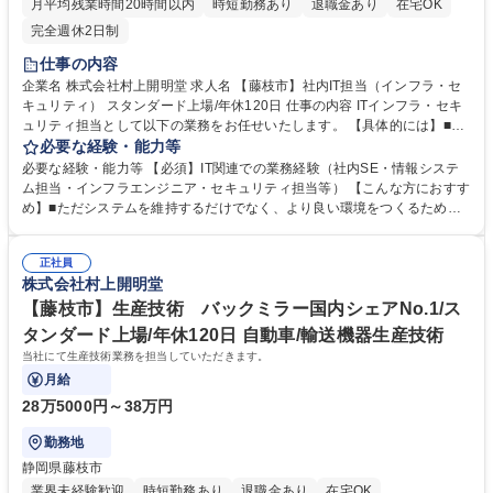
月平均残業時間20時間以内
時短勤務あり
退職金あり
在宅OK
完全週休2日制
仕事の内容
企業名 株式会社村上開明堂 求人名 【藤枝市】社内IT担当（インフラ・セ
キュリティ） スタンダード上場/年休120日 仕事の内容 ITインフラ・セキ
ュリティ担当として以下の業務をお任せいたします。 【具体的には】■P
C、サーバー、仮想サーバーの運用、設定 ■ネットワークインフラの設
必要な経験・能力等
計、構築、運用 ■クラウドサービスの運用管理 ■セキュリティ対策強化、
必要な経験・能力等 【必須】IT関連での業務経験（社内SE・情報システ
脆弱性管理、インシデント対応等 ※単独ではなくチームの一員として上記
ム担当・インフラエンジニア・セキュリティ担当等） 【こんな方におすす
業務にあたっていただきます。 ※業務内容変更の範囲：当社規定に準ずる
め】■ただシステムを維持するだけでなく、より良い環境をつくるために
募集職種 【藤枝市】社内IT担当（インフラ・セキュリティ） スタンダー
改善提案や新しい技術導入を楽しめる方にぴったりの職場です。現場から
ド上場/年休120日
も「アイデアをどんどん出してほしい」という期待があり、主体的な働き
正社員
方を歓迎しています。チーム体制での運用のため、周囲のフォローも手厚
株式会社村上開明堂
く安心。社員からの問い合わせ対応もあるため、社内コミュニケーション
を大切にできる方を求めています。 学歴・資格 学歴：大学院 大学 高専 語
【藤枝市】生産技術 バックミラー国内シェアNo.1/ス
学力： 資格：第一種運転免許普通自動車
タンダード上場/年休120日 自動車/輸送機器生産技術
当社にて生産技術業務を担当していただきます。
月給
28万5000円～38万円
勤務地
静岡県藤枝市
業界未経験歓迎
時短勤務あり
退職金あり
在宅OK