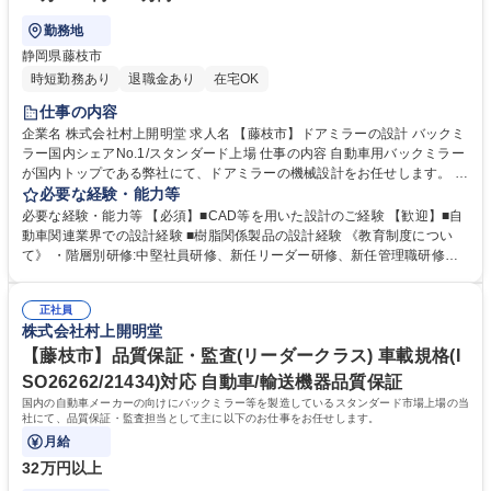
勤務地
静岡県藤枝市
時短勤務あり
退職金あり
在宅OK
仕事の内容
企業名 株式会社村上開明堂 求人名 【藤枝市】ドアミラーの設計 バックミ
ラー国内シェアNo.1/スタンダード上場 仕事の内容 自動車用バックミラー
が国内トップである弊社にて、ドアミラーの機械設計をお任せします。 ・
ご経験に応じて、入社後はメンバーの設計サポートをしながら仕事に慣れ
必要な経験・能力等
て頂きます。 ・将来的には担当を持って頂き、設計やお客様との折衝等を
必要な経験・能力等 【必須】■CAD等を用いた設計のご経験 【歓迎】■自
お任せいたします。 ※業務の変更範囲：会社の定める業務 募集職種 【藤
動車関連業界での設計経験 ■樹脂関係製品の設計経験 《教育制度につい
枝市】ドアミラーの設計 バックミラー国内シェアNo.1/スタンダード上場
て》 ・階層別研修:中堅社員研修、新任リーダー研修、新任管理職研修等
・職能別、テーマ別研修:QC研修、専門能力向上研修等 ・自己啓発支援:通
信教育(全額会社補助)、語学研修、TOEIC受験支援、公的資格取得支援等
正社員
・その他:大学院派遣、海外赴任前教育、海外関連会社等での長期研修等
株式会社村上開明堂
学歴・資格 学歴：大学院 大学 高専 短大 専修学校 高校 語学力： 資格：
【藤枝市】品質保証・監査(リーダークラス) 車載規格(I
SO26262/21434)対応 自動車/輸送機器品質保証
国内の自動車メーカーの向けにバックミラー等を製造しているスタンダード市場上場の当
社にて、品質保証・監査担当として主に以下のお仕事をお任せします。
月給
32万円以上