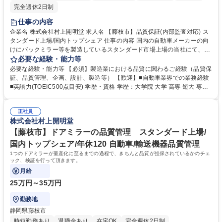
完全週休2日制
仕事の内容
企業名 株式会社村上開明堂 求人名 【藤枝市】品質保証(内部監査対応) ス
タンダード上場/国内トップシェア 仕事の内容 国内の自動車メーカーの向
けにバックミラー等を製造しているスタンダード市場上場の当社にて、品
質にかかわる内外監査の対応をお任せいたします。 【業務詳細】 ■内部監
必要な経験・能力等
査委員の育成、フォロー、サポート ■内部監査実施報告のとりまとめ ■外
必要な経験・能力等 【必須】製造業における品質に関わるご経験（品質保
部監査（IATF、各国認証監査等）における各部署との調整、対応 ■規格変
証、品質管理、企画、設計、製造等） 【歓迎】■自動車業界での業務経験
更に伴う社内への展開 募集職種 【藤枝市】品質保証(内部監査対応) スタ
■英語力(TOEIC500点目安) 学歴・資格 学歴：大学院 大学 高専 短大 専修
ンダード上場/国内トップシェア
学校 高校 語学力： 資格：第一種運転免許普通自動車
正社員
株式会社村上開明堂
【藤枝市】ドアミラーの品質管理 スタンダード上場/
国内トップシェア/年休120 自動車/輸送機器品質管理
1つのドアミラーが量産化に至るまでの過程で、きちんと品質が担保されているかのチェ
ック、検証を行って頂きます。
月給
25万円～35万円
勤務地
静岡県藤枝市
時短勤務あり
退職金あり
在宅OK
完全週休2日制