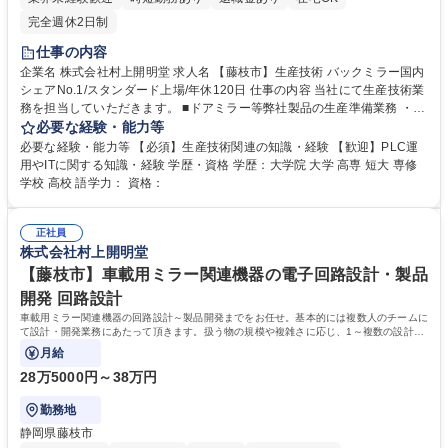
完全週休2日制
仕事の内容
企業名 株式会社村上開明堂 求人名 【藤枝市】生産技術 バックミラー国内
シェアNo.1/スタンダード上場/年休120日 仕事の内容 当社にて生産技術業
務を担当していただきます。 ■ドアミラー等弊社製品の生産準備業務 ・工
程設計/FMEA検討 ・設備の検討と調整 ・稼働の確認 ■設備投資業務 ・課
必要な経験・能力等
題の抽出と検討 ・課題解決に向けた設備の検討 ・稼働及び成果の確認 ※
必要な経験・能力等 【必須】生産技術関連の知識・経験 【歓迎】PLC運
業務内容変更の範囲：当社規定に準ずる ※建物の改変を伴う業務は含みま
用やITに関する知識・経験 学歴・資格 学歴：大学院 大学 高専 短大 専修
せん 募集職種 【藤枝市】生産技術 バックミラー国内シェアNo.1/スタンダ
学校 高校 語学力： 資格：
ード上場/年休120日
正社員
株式会社村上開明堂
【藤枝市】車載用ミラー関連機器の電子回路設計・製品
開発 回路設計
車載用ミラー関連機器の回路設計～製品開発までをお任せ。基本的には複数人のチームに
て設計・開発業務にあたって頂きます。扱う物の規模や複雑さに応じ、1～複数の設計・
開発に対して携わって頂く形になります。
月給
28万5000円～38万円
勤務地
静岡県藤枝市