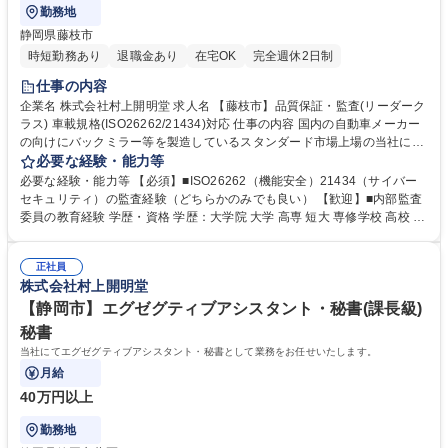
勤務地
静岡県藤枝市
時短勤務あり
退職金あり
在宅OK
完全週休2日制
仕事の内容
企業名 株式会社村上開明堂 求人名 【藤枝市】品質保証・監査(リーダーク
ラス) 車載規格(ISO26262/21434)対応 仕事の内容 国内の自動車メーカー
の向けにバックミラー等を製造しているスタンダード市場上場の当社に
て、品質保証・監査担当として主に以下のお仕事をお任せします。 【業務
必要な経験・能力等
詳細】 ■ISO26262/21434の新規取得に向けた体制の構築 ■上記取得後の
必要な経験・能力等 【必須】■ISO26262（機能安全）21434（サイバー
運用面での対応業務 ■その他外部監査（IATF、各国認証監査等）における
セキュリティ）の監査経験（どちらかのみでも良い） 【歓迎】■内部監査
各部署との調整、対応 ■規格変更に伴う社内への展開 ■内部監査実施～取
委員の教育経験 学歴・資格 学歴：大学院 大学 高専 短大 専修学校 高校 語
りまとめ 募集職種 【藤枝市】品質保証・監査(リーダークラス) 車載規格(I
学力： 資格：第一種運転免許普通自動車
SO26262/21434)対応
正社員
株式会社村上開明堂
【静岡市】エグゼグティブアシスタント・秘書(課長級)
秘書
当社にてエグゼグティブアシスタント・秘書として業務をお任せいたします。
月給
40万円以上
勤務地