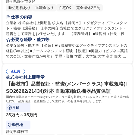
静岡県静岡市葵区
時短勤務あり
退職金あり
在宅OK
完全週休2日制
仕事の内容
企業名 株式会社村上開明堂 求人名 【静岡市】エグゼグティブアシスタン
ト・秘書（課長級） 仕事の内容 当社にてエグゼグティブアシスタント・
秘書として業務をお任せいたします。 【業務詳細】 ■経営層（社長・役
員）とのスケジュール管理、出張・会食手配 ■社内外との連絡・調整業務
必要な経験・能力等
■会議資料・議事録の作成 ■秘書チーム（2～5名）のマネジメント ■社内
必要な経験・能力等 【必須】■役員秘書やエグゼクティブアシスタントの
外の慶弔対応 ■経営層の業務支援（情報収集、報告書作成など） ※業務の
経験(3年以上) ■チームマネジメント経験 【歓迎】■英語力（ビジネス英語
変更範囲：会社の定める業務 募集職種 【静岡市】エグゼグティブアシス
での会話・文書作成が可能） 学歴・資格 学歴：大学院 大学 高専 短大 専
タント・秘書（課長級）
修学校 高校 語学力： 資格：
正社員
株式会社村上開明堂
【藤枝市】品質保証・監査(メンバークラス) 車載規格(I
SO26262/21434)対応 自動車/輸送機器品質保証
国内の自動車メーカーの向けにバックミラー等を製造しているスタンダード市場上場の当
社にて、品質保証・監査担当として主に以下のお仕事をお任せします。
月給
25万円～35万円
勤務地
静岡県藤枝市