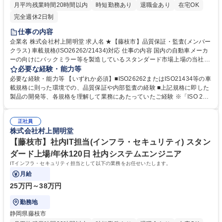
月平均残業時間20時間以内
時短勤務あり
退職金あり
在宅OK
完全週休2日制
仕事の内容
企業名 株式会社村上開明堂 求人名 ★【藤枝市】品質保証・監査(メンバー
クラス) 車載規格(ISO26262/21434)対応 仕事の内容 国内の自動車メーカ
ーの向けにバックミラー等を製造しているスタンダード市場上場の当社に
て、品質保証・監査担当として主に以下のお仕事をお任せします。 【業務
必要な経験・能力等
詳細】 ■ISO26262/21434の新規取得に向けた体制の構築 ※現担当の指示
必要な経験・能力等 【いずれか必須】■ISO26262またはISO21434等の車
のもと、事務や対応をお願いしていきます。 ■上記取得後の運用面での対
載規格に則った環境での、品質保証や内部監査の経験 ■上記規格に即した
応業務 ■その他規格、各国認証監査のフォロー業務 募集職種 ★【藤枝
製品の開発等、各規格を理解して業務にあたっていたご経験 ※「ISO 262
市】品質保証・監査(メンバークラス) 車載規格(ISO26262/21434)対応
62やAutomotive SPICE等のルールに則って開発していた」「FMEAや仕
様書などの関連書類を作成していた」というレベル感で問題ありません。
正社員
規格の深い知識は入社後に学べます。 学歴・資格 学歴：大学院 大学 高専
株式会社村上開明堂
短大 専修学校 高校 語学力： 資格：第一種運転免許普通自動車
【藤枝市】社内IT担当(インフラ・セキュリティ) スタン
ダード上場/年休120日 社内システムエンジニア
ITインフラ・セキュリティ担当として以下の業務をお任せいたします。
月給
25万円～38万円
勤務地
静岡県藤枝市