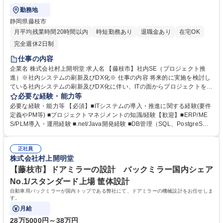
勤務地
静岡県藤枝市
月平均残業時間20時間以内
時短勤務あり
退職金あり
在宅OK
完全週休2日制
仕事の内容
企業名 株式会社村上開明堂 求人名 【藤枝市】社内SE（プロジェクト推
進）※社内システムの刷新及びDX化※ 仕事の内容 将来的に実施を検討し
ている社内システムの刷新及びDX化に伴い、ITの面からプロジェクトを補
佐・推進頂ける方を募集いたします。 【具体的には】■社内システム刷新
必要な経験・能力等
に伴うプロジェクト推進（ERP・MES・PLM等） ■プロジェクトごとの仕
必要な経験・能力等 【必須】■ITシステムの導入・推進に関する経験(要件
様検討、社内部署との要件整理・課題調整 ■ベンダーとの折衝・進行管
定義やPM等) ■プロジェクトマネジメントの知識/経験【歓迎】■ERP/ME
理、品質チェック ■業務プロセス見直し・改善提案支援 ※業務変更の範
S/PLM導入・運用経験 ■.net/Java開発経験 ■DB管理（SQL、PostgreSQ
囲：当社業務全般 募集職種 【藤枝市】社内SE（プロジェクト推進）※社
L、Oracle） 【こんな方におすすめ】■業務改善やIT改革の上流から関わ
内システムの刷新及びDX化※
りたい方に最適です。提案や仕様整理、調整業務が中心なので、技術的な
正社員
理解と対話力を活かせます。複数の部署と連携しながらプロジェクトを動
株式会社村上開明堂
かしていく面白さがあり、「現場から喜ばれる仕組みを作る」実感も得ら
れます。フレックス・在宅勤務も活用OKで、裁量を持って働ける環境で
【藤枝市】ドアミラーの設計 バックミラー国内シェア
す！ 学歴・資格 学歴：大学院 大学 高専 語学力： 資格：第一種運転免許
No.1/スタンダード上場 筐体設計
普通自動車
自動車用バックミラーが国内トップである弊社にて、ドアミラーの機械設計をお任せしま
す。
月給
28万5000円～38万円