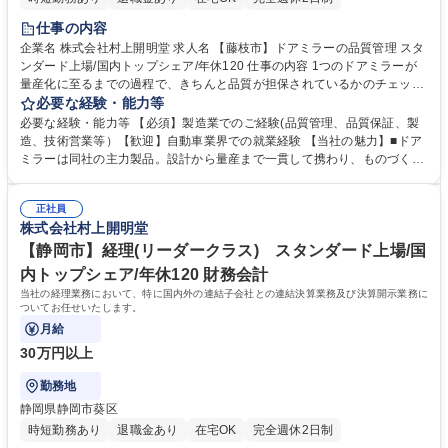
仕事の内容
企業名 株式会社村上開明堂 求人名 【藤枝市】ドアミラーの品質管理 スタ
ンダード上場/国内トップシェア/年休120 仕事の内容 1つのドアミラーが
量産化に至るまでの過程で、きちんと品質が担保されているかのチェッ
ク、検証を行って頂きます。 【具体には】■設計の仮案に対する品質面か
必要な経験・能力等
らの検討 ■新機種に対する評価法の策定 ■完成品を構成する各部品に対す
必要な経験・能力等 【必須】製造業でのご経験(品質管理、品質保証、製
る評価 ■生産ラインに対する品質面からの確認 募集職種 【藤枝市】ドア
造、技術営業等）【歓迎】自動車業界での就業経験 【当社の魅力】■ドア
ミラーの品質管理 スタンダード上場/国内トップシェア/年休120
ミラーは同社の主力製品。設計から量産まで一貫して携わり、ものづくり
の醍醐味を実感できます。 【働きやすい環境】■残業は20～30時間程。現
在、業務量の分散と平準化を進行中で、チームとしての働きやすさを改善
正社員
しています。 ■未経験・第二新卒層も育成前提で歓迎。幅広い年齢層が活
株式会社村上開明堂
躍しており、安心してスキルを伸ばせる環境です！ 学歴・資格 学歴：大
学院 大学 高専 短大 専修学校 高校 語学力： 資格：第一種運転免許普通自
【静岡市】経理(リーダークラス) スタンダード上場/国
動車
内トップシェア/年休120 財務会計
当社の経理業務において、特に国内外の連結子会社との連結決算業務及び決算開示業務に
ついてお任せいたします。
月給
30万円以上
勤務地
静岡県静岡市葵区
時短勤務あり
退職金あり
在宅OK
完全週休2日制