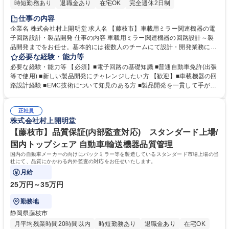
時短勤務あり
退職金あり
在宅OK
完全週休2日制
仕事の内容
企業名 株式会社村上開明堂 求人名 【藤枝市】車載用ミラー関連機器の電
子回路設計・製品開発 仕事の内容 車載用ミラー関連機器の回路設計～製
品開発までをお任せ。基本的には複数人のチームにて設計・開発業務にあ
たって頂きます。扱う物の規模や複雑さに応じ、1～複数の設計・開発に
必要な経験・能力等
対して携わって頂く形になります。 【具体的には】■電子回路設計：車載
必要な経験・能力等 【必須】■電子回路の基礎知識 ■普通自動車免許(出張
ミラー製品の回路設計～評価、製品開発全般 ■出張対応：展示会や実験設
等で使用) ■新しい製品開発にチャレンジしたい方 【歓迎】■車載機器の回
備訪問、客先・仕入先との技術打ち合わせ同行など ■設計チームにて案件
路設計経験 ■EMC技術について知見のある方 ■製品開発を一貫して手がけ
を分担し、複数製品の開発を並行して進行★電子回路の基礎知識があれば
たい方 【当社の魅力】先進運転支援や電子ミラーなど成長分野で高いシェ
OK！車載向け経験やEMC知見があれば活かせます★ ※業務内容変更の範
アを誇ります。 【働きやすい環境】■年間休日120日、平均有休取得14.7
囲：当社業務全般 募集職種 【藤枝市】車載用ミラー関連機器の電子回路
正社員
日、フレックス制度あり。 ■残業は月平均20時間程度で、繁忙期以外は比
株式会社村上開明堂
設計・製品開発
較的落ち着いた環境です。 ■経験が浅い方でも、意欲と基礎知識があれば
歓迎。幅広い年齢層が活躍中です！ 学歴・資格 学歴：大学院 大学 高専 短
【藤枝市】品質保証(内部監査対応) スタンダード上場/
大 専修学校 高校 語学力： 資格：第一種運転免許普通自動車
国内トップシェア 自動車/輸送機器品質管理
国内の自動車メーカーの向けにバックミラー等を製造しているスタンダード市場上場の当
社にて、品質にかかわる内外監査の対応をお任せいたします。
月給
25万円～35万円
勤務地
静岡県藤枝市
月平均残業時間20時間以内
時短勤務あり
退職金あり
在宅OK