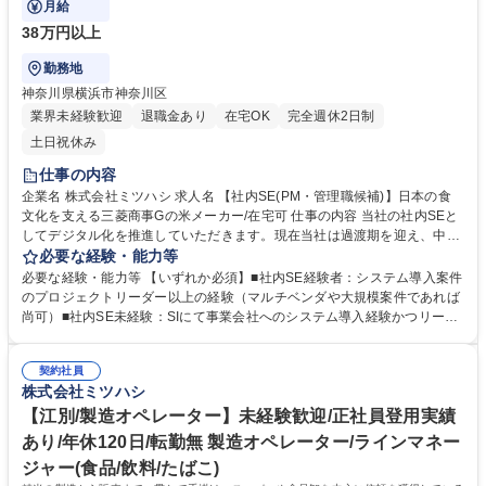
月給
38万円以上
勤務地
神奈川県横浜市神奈川区
業界未経験歓迎
退職金あり
在宅OK
完全週休2日制
土日祝休み
仕事の内容
企業名 株式会社ミツハシ 求人名 【社内SE(PM・管理職候補)】日本の食
文化を支える三菱商事Gの米メーカー/在宅可 仕事の内容 当社の社内SEと
してデジタル化を推進していただきます。現在当社は過渡期を迎え、中期
経営計画として社内のIT基盤を強化しております。組織強化のための増員
必要な経験・能力等
募集です。 【業務詳細】■新規システム導入におけるプロジェクトマネジ
必要な経験・能力等 【いずれか必須】■社内SE経験者：システム導入案件
メント、生成AIをはじめとする新技術の社内活用検討と推進、内製開発部
のプロジェクトリーダー以上の経験（マルチベンダや大規模案件であれば
分のサポートおよび業務改善、（経験に応じてメンバーの管理） 【取り組
尚可）■社内SE未経験：SIにて事業会社へのシステム導入経験かつリーダ
み例】■工場の生産管理システム■販売管理システム・在庫管理システムの
ークラス以上の経験 【求める人物像】前向きな思考の方 / 能動的に行動で
入れ替えや改善など 【期待】■長期的に基幹システムの刷新を検討してお
きる方 / 協調性のある方 ★食品メーカーのため24時間365日工場は稼働し
り、その中核として現状調査や構想策定で力を発揮していただきたいで
契約社員
ております。障害発生時やシステム入替など休日・夜間の対応が必要にな
株式会社ミツハシ
す。 募集職種 【社内SE(PM・管理職候補)】日本の食文化を支える三菱商
る可能性があります。 学歴・資格 学歴：大学院 大学 高専 短大 専修学校
事Gの米メーカー/在宅可
語学力： 資格：
【江別/製造オペレーター】未経験歓迎/正社員登用実績
あり/年休120日/転勤無 製造オペレーター/ラインマネー
ジャー(食品/飲料/たばこ)