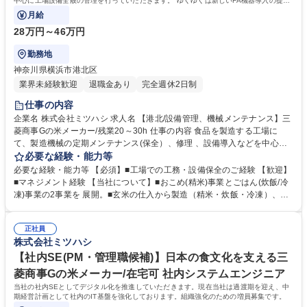
中心に工場設備全般の管理を行っていただきます。 ゆくゆくは新しいFA機器導入の提案
も行っていただくことを期待します。
月給
28万円～46万円
勤務地
神奈川県横浜市港北区
業界未経験歓迎
退職金あり
完全週休2日制
仕事の内容
企業名 株式会社ミツハシ 求人名 【港北/設備管理、機械メンテナンス】三
菱商事Gの米メーカー/残業20～30h 仕事の内容 食品を製造する工場に
て、製造機械の定期メンテナンス(保全）、修理 、設備導入などを中心に
工場設備全般の管理を行っていただきます。 ゆくゆくは新しいFA機器導
必要な経験・能力等
入の提案も行っていただくことを期待します。 【このポジションの目標】
必要な経験・能力等 【必須】■工場での工務・設備保全のご経験 【歓迎】
■保全計画の策定・突発的なトラブル件数削減 ■エネルギー管理（水・光
■マネジメント経験 【当社について】■おこめ(精米)事業とごはん(炊飯/冷
熱費の削減） など 【働き方について】夜間にメンテナンスなどを行うこ
凍)事業の2事業を 展開。■玄米の仕入から製造（精米・炊飯・冷凍）、品
ともありますが、出 勤時間をずらして出勤するなど、なるべく残業になら
質保証、販売と一貫したサービスを提供しているのは日本でも数社です。
ないよう調整しなが ら働いていただきます。（平均残業時間20-30H程
お客様のニーズにあった商品の提供が可能になり、お客様から引き合いを
度） 募集職種 【港北/設備管理、機械メンテナンス】三菱商事Gの米メー
正社員
頂いています。 ■炊いたご飯を毎日2000店舗程に納品しており、取引先は
株式会社ミツハシ
カー/残業20～30h
大手スーパー/ 百貨店/学校給食/病院等多岐に渡ります。生産量は一日70ト
ン程と日本一 多い生産量となっています。 学歴・資格 学歴：大学院 大学
【社内SE(PM・管理職候補)】日本の食文化を支える三
高専 短大 専修学校 高校 語学力： 資格：
菱商事Gの米メーカー/在宅可 社内システムエンジニア
当社の社内SEとしてデジタル化を推進していただきます。現在当社は過渡期を迎え、中
期経営計画として社内のIT基盤を強化しております。組織強化のための増員募集です。