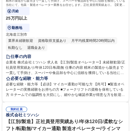
精米の製造から販売まで一貫して手掛け、スーパーや食品卸を中心に信頼を獲得している
当社にて、包装・製造オペレーター業務をお任せします。正社員登用実績あり。【変更の
範囲：会社の定める業務】
月給
25万円以上
勤務地
北海道江別市
業界未経験歓迎
資格取得支援あり
月平均残業時間20時間以内
転勤なし
退職金あり
仕事の内容
企業名 株式会社ミツハシ 求人名 【江別/製造オペレーター】未経験歓迎/正
社員登用実績あり/年休120日/転勤無 仕事の内容 精米の製造から販売まで
一貫して手掛け、スーパーや食品卸を中心に信頼を獲得している当社に
て、包装・製造オペレーター業務をお任せします。正社員登用実績あり。
必要な経験・能力等
【変更の範囲：会社の定める業務】 ■機械操作、資材のセット ■印字ミス
必要な経験・能力等 【必須】マイカー通勤が可能な方 【尚可】■製造オペ
などの目視確認 ■包装後の製品をパレットや台車へ手積み・積み上げ ■ピ
レーターの実務経験をお持ちの方 ■フォークリフトの資格を保有している
ッキング業務（店舗・センターごとの出荷準備） ■フォークリフトによる
方 ※チームでの協調性を大切にし、細やかな確認作業が得意な方を歓迎し
運搬業務（免許取得費用は全額負担） ※3～4名のチームで声を掛け合
ます。 【交通費】マイカー通勤をお願いしております。上限額は設けてお
い、連携しながら進めます。 ※適性に応じて、原料投入や荷受けを行う
らず、走行距離に応じてガソリン代を支給。現在も江別・野幌を中心に、
「張り込み工程」や、精米機のオペレーションを行う「精米工程」へ配属
契約社員
厚別区・白石区等在住の社員が在籍しております。【キャリアパス】入社
株式会社ミツハシ
される場合もあります。 募集職種 【江別/製造オペレーター】未経験歓迎/
後は本人の適性を見ながら担当業務を決定します。適性に応じて、管理職
正社員登用実績あり/年休120日/転勤無
へのステップアップを目指していただくことも可能です。年1回の面談
【江別/製造】正社員登用実績あり/年休120日/柔軟なシ
や、半年ごとの個人目標設定を通じた成果評価軸が整っています。 学歴・
フト/転勤無/マイカー通勤 製造オペレーター/ラインマ