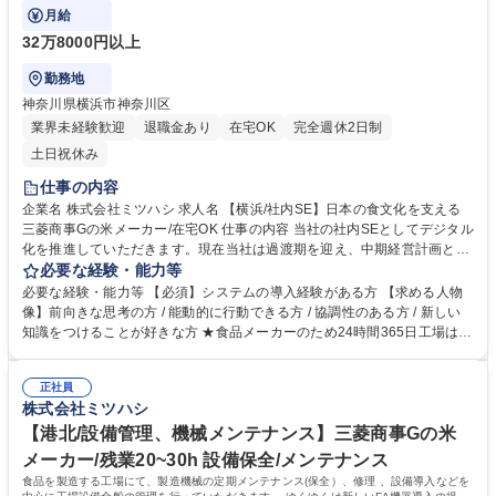
月給
32万8000円以上
勤務地
神奈川県横浜市神奈川区
業界未経験歓迎
退職金あり
在宅OK
完全週休2日制
土日祝休み
仕事の内容
企業名 株式会社ミツハシ 求人名 【横浜/社内SE】日本の食文化を支える
三菱商事Gの米メーカー/在宅OK 仕事の内容 当社の社内SEとしてデジタル
化を推進していただきます。現在当社は過渡期を迎え、中期経営計画とし
て社内のIT基盤を強化しております。組織強化のための増員募集です。
必要な経験・能力等
【業務詳細】■新規システム導入におけるプロジェクトマネジメント、生
必要な経験・能力等 【必須】システムの導入経験がある方 【求める人物
成AIをはじめとする新技術の社内活用検討と推進、内製開発部分のサポー
像】前向きな思考の方 / 能動的に行動できる方 / 協調性のある方 / 新しい
トおよび業務改善、（経験に応じてメンバーの管理） 【取り組み例】■工
知識をつけることが好きな方 ★食品メーカーのため24時間365日工場は稼
場の生産管理システム■販売管理システム・在庫管理システムの入れ替え
働しております。障害発生時やシステム入替など休日・夜間の対応が必要
や改善など 【期待】■長期的に基幹システムの刷新を検討しており、その
になる可能性があります。 学歴・資格 学歴：大学院 大学 高専 短大 専修
中核として現状調査や構想策定で力を発揮していただきたいです。 募集職
正社員
学校 語学力： 資格：
株式会社ミツハシ
種 【横浜/社内SE】日本の食文化を支える三菱商事Gの米メーカー/在宅OK
【港北/設備管理、機械メンテナンス】三菱商事Gの米
メーカー/残業20~30h 設備保全/メンテナンス
食品を製造する工場にて、製造機械の定期メンテナンス(保全）、修理 、設備導入などを