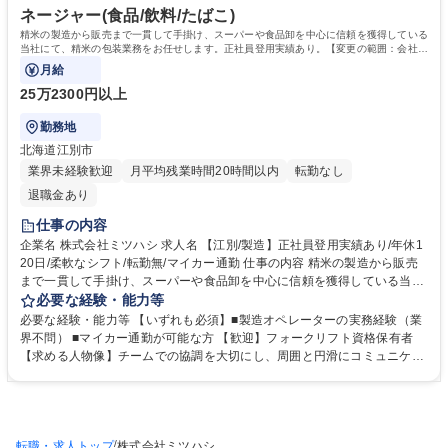
資格 学歴：大学院 大学 高専 短大 専修学校 高校 語学力： 資格：第一種運
ネージャー(食品/飲料/たばこ)
転免許普通自動車 フォークリフト運転者
精米の製造から販売まで一貫して手掛け、スーパーや食品卸を中心に信頼を獲得している
当社にて、精米の包装業務をお任せします。正社員登用実績あり。【変更の範囲：会社の
定める業務】
月給
25万2300円以上
勤務地
北海道江別市
業界未経験歓迎
月平均残業時間20時間以内
転勤なし
退職金あり
仕事の内容
企業名 株式会社ミツハシ 求人名 【江別/製造】正社員登用実績あり/年休1
20日/柔軟なシフト/転勤無/マイカー通勤 仕事の内容 精米の製造から販売
まで一貫して手掛け、スーパーや食品卸を中心に信頼を獲得している当社
にて、精米の包装業務をお任せします。正社員登用実績あり。【変更の範
必要な経験・能力等
囲：会社の定める業務】 ■包装ラインの機械操作 ■資材（包装用のフィル
必要な経験・能力等 【いずれも必須】■製造オペレーターの実務経験（業
ムや袋など）のセット ■包装後の印字ミスなど目視確認 ■包装後の製品を
界不問） ■マイカー通勤が可能な方 【歓迎】フォークリフト資格保有者
パレットや台車へ手積み・積み上げ ■チーム（3～4名）での協働作業、掛
【求める人物像】チームでの協調を大切にし、周囲と円滑にコミュニケー
け声で連携 ■ピッキング業務（店舗・センターごとの出荷準備） ■フォー
ションを取れる方、細やかな気配りや確認作業が得意で清掃などにも丁寧
クリフト免許取得後の運搬業務（免許取得費用：会社負担）など ※将来的
に取り組める方、几帳面でコツコツと業務を進められる方【交通費】マイ
に精米工程への配属転換の可能性あり/立ち仕事中心/日によってチーム構
カー通勤をお願いしております。上限額は設けておらず、走行距離に応じ
成が変動 募集職種 【江別/製造】正社員登用実績あり/年休120日/柔軟なシ
てガソリン代を支給。現在も江別・野幌を中心に、厚別区・白石区等在住
フト/転勤無/マイカー通勤
/
転職・求人トップ
の社員が在籍しております。 学歴・資格 学歴：大学院 大学 高専 短大 専
株式会社ミツハシ