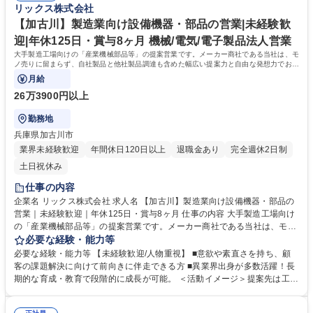
リックス株式会社
製品開発から取り組むケースもございます。 募集職種 【熊本】製造業向
める文化があり、社内情報共有システムを通じて、他拠点での成功事例や
け設備機器・部品の営業｜未経験歓迎｜年休125日・賞与8ヶ月｜
次の1手に対するアドバイスが得られる仕組みがあります。日々改善を図
【加古川】製造業向け設備機器・部品の営業|未経験歓
れる環境が整っています。 学歴・資格 学歴：大学院 大学 高専 語学力：
迎|年休125日・賞与8ヶ月 機械/電気/電子製品法人営業
資格：第一種運転免許普通自動車
大手製造工場向けの「産業機械部品等」の提案営業です。メーカー商社である当社は、モ
ノ売りに留まらず、自社製品と他社製品調達も含めた幅広い提案力と自由な発想力でお客
様の課題解決に向き合っています。
月給
26万3900円以上
勤務地
兵庫県加古川市
業界未経験歓迎
年間休日120日以上
退職金あり
完全週休2日制
土日祝休み
仕事の内容
企業名 リックス株式会社 求人名 【加古川】製造業向け設備機器・部品の
営業｜未経験歓迎｜年休125日・賞与8ヶ月 仕事の内容 大手製造工場向け
の「産業機械部品等」の提案営業です。メーカー商社である当社は、モノ
売りに留まらず、自社製品と他社製品調達も含めた幅広い提案力と自由な
必要な経験・能力等
発想力でお客様の課題解決に向き合っています。 ◆顧客ニーズや課題を主
必要な経験・能力等 【未経験歓迎/人物重視】 ■意欲や素直さを持ち、顧
体的に捉え、課題解決にむけた最適な商品やサービスを幅広い選択肢から
客の課題解決に向けて前向きに伴走できる方 ■異業界出身が多数活躍！長
提案ができる自由度の高い顧客密着型営業です。 ◆自社製品でもある「流
期的な育成・教育で段階的に成長が可能。 ＜活動イメージ＞提案先は工場
体機器」は得意領域ですが、安全な高所点検ニーズがあれば「ドローン」
が多く、提案活動や納品時に油よごれする場合があるため、営業活動時に
を用いた点検を提案するなど、目の前のお客様の悩みから逃げず、自由な
は貸与作業着での活動になります。 （https://www.rix.co.jp/recruit/new/int