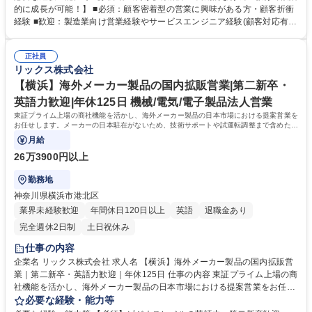
ズや課題を主体的に捉え、それらを解決するための最適な商品やサービス
的に成長が可能！】 ■必須：顧客密着型の営業に興味がある方・顧客折衝
を幅広い選択肢から提案ができます。 ◆自社製品でもある流体機器は得意
経験 ■歓迎：製造業向け営業経験やサービスエンジニア経験(顧客対応有)
領域ですが、安全な高所点検のニーズがあれば「ドローン」を用いた点検
＜活動イメージ＞提案先は工場が多く、提案活動や納品時に油よごれする
を提案するなど、顧客課題解決のため自由な発想で提案が可能です。また
場合があるため、営業活動時には貸与作業着での活動になります。 （http
メーカー商社の強みを活かし、技術部門と共同で製品開発に取り組むケー
正社員
s://www.rix.co.jp/recruit/new/interviews/oneday/oneday02/） ＜組織風土
リックス株式会社
スもあります。 募集職種 【豊田】法人営業｜第二新卒・未経験歓迎｜福
＞組織横断でノウハウ共有を進める文化があり、社内情報共有システムを
利厚生充実/賞与8ヶ月
通じて、他拠点での成功事例や次の1手に対するアドバイスが得られる仕
【横浜】海外メーカー製品の国内拡販営業|第二新卒・
組みがあります。日々改善を図れる環境が整っています。 学歴・資格 学
英語力歓迎|年休125日 機械/電気/電子製品法人営業
歴：大学院 大学 高専 語学力： 資格：第一種運転免許普通自動車
東証プライム上場の商社機能を活かし、海外メーカー製品の日本市場における提案営業を
お任せします。メーカーの日本駐在がないため、技術サポートや試運転調整まで含めた一
貫したソリューション提供を担います。
月給
26万3900円以上
勤務地
神奈川県横浜市港北区
業界未経験歓迎
年間休日120日以上
英語
退職金あり
完全週休2日制
土日祝休み
仕事の内容
企業名 リックス株式会社 求人名 【横浜】海外メーカー製品の国内拡販営
業｜第二新卒・英語力歓迎｜年休125日 仕事の内容 東証プライム上場の商
社機能を活かし、海外メーカー製品の日本市場における提案営業をお任せ
します。メーカーの日本駐在がないため、技術サポートや試運転調整まで
必要な経験・能力等