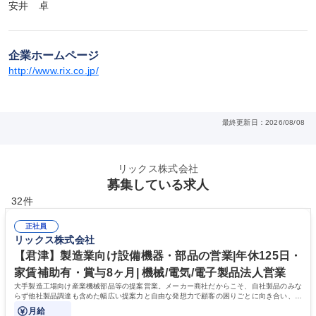
安井　卓
企業ホームページ
http://www.rix.co.jp/
最終更新日：2026/08/08
リックス株式会社
募集している求人
32件
正社員
リックス株式会社
【君津】製造業向け設備機器・部品の営業|年休125日・
家賃補助有・賞与8ヶ月| 機械/電気/電子製品法人営業
大手製造工場向け産業機械部品等の提案営業。メーカー商社だからこそ、自社製品のみな
らず他社製品調達も含めた幅広い提案力と自由な発想力で顧客の困りごとに向き合い、顧
客の役に立つ課題解決を目指します。
月給