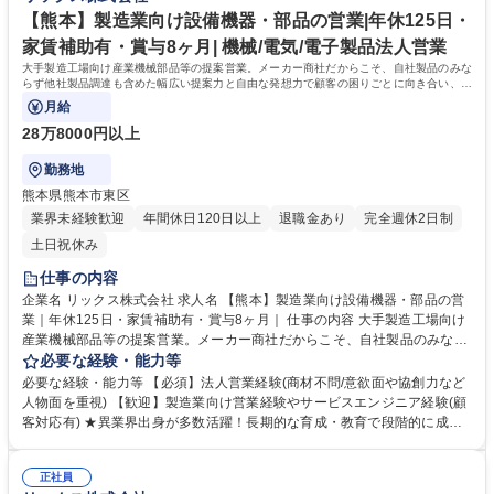
造業向け設備機器・部品の営業｜年休125日/家賃補助有/賞与8ヶ月｜
システムを通じて、他拠点での成功事例や次の1手に対するアドバイスが
【熊本】製造業向け設備機器・部品の営業|年休125日・
得られる仕組みがあります。日々改善を図れる環境が整っています。 学
家賃補助有・賞与8ヶ月| 機械/電気/電子製品法人営業
歴・資格 学歴：大学院 大学 高専 語学力： 資格：第一種運転免許普通自動
大手製造工場向け産業機械部品等の提案営業。メーカー商社だからこそ、自社製品のみな
車
らず他社製品調達も含めた幅広い提案力と自由な発想力で顧客の困りごとに向き合い、顧
客の役に立つ課題解決を目指します。
月給
28万8000円以上
勤務地
熊本県熊本市東区
業界未経験歓迎
年間休日120日以上
退職金あり
完全週休2日制
土日祝休み
仕事の内容
企業名 リックス株式会社 求人名 【熊本】製造業向け設備機器・部品の営
業｜年休125日・家賃補助有・賞与8ヶ月｜ 仕事の内容 大手製造工場向け
産業機械部品等の提案営業。メーカー商社だからこそ、自社製品のみなら
ず他社製品調達も含めた幅広い提案力と自由な発想力で顧客の困りごとに
必要な経験・能力等
向き合い、顧客の役に立つ課題解決を目指します。 ◆顧客ニーズや課題を
必要な経験・能力等 【必須】法人営業経験(商材不問/意欲面や協創力など
主体的に捉え、課題解決にむけた最適な商品やサービスを幅広い選択肢か
人物面を重視) 【歓迎】製造業向け営業経験やサービスエンジニア経験(顧
ら提案ができる自由度の高い顧客密着型営業です。 ◆自社製品でもある
客対応有) ★異業界出身が多数活躍！長期的な育成・教育で段階的に成長
「流体機器」は得意領域ですが、安全な高所点検ニーズがあれば「ドロー
が可能！ ＜活動イメージ＞提案先は工場が多く、提案活動や納品時に油よ
ン」を用いた点検を提案するなど、目の前のお客様の悩みから逃げず、自
ごれする場合があるため、営業活動時には貸与作業着での活動になりま
由な発想で提案が可能です。メーカー商社の強みを活かし、技術部門と共
正社員
す。 （https://www.rix.co.jp/recruit/new/interviews/oneday/oneday02/）