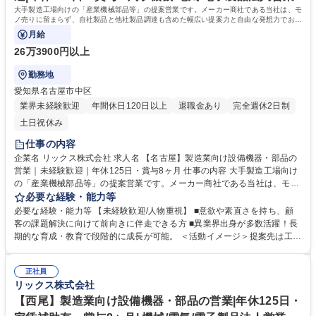
歴：大学院 大学 高専 語学力： 資格：第一種運転免許普通自動車
大手製造工場向けの「産業機械部品等」の提案営業です。メーカー商社である当社は、モ
ノ売りに留まらず、自社製品と他社製品調達も含めた幅広い提案力と自由な発想力でお客
様の課題解決に向き合っています。
月給
26万3900円以上
勤務地
愛知県名古屋市中区
業界未経験歓迎
年間休日120日以上
退職金あり
完全週休2日制
土日祝休み
仕事の内容
企業名 リックス株式会社 求人名 【名古屋】製造業向け設備機器・部品の
営業｜未経験歓迎｜年休125日・賞与8ヶ月 仕事の内容 大手製造工場向け
の「産業機械部品等」の提案営業です。メーカー商社である当社は、モノ
売りに留まらず、自社製品と他社製品調達も含めた幅広い提案力と自由な
必要な経験・能力等
発想力でお客様の課題解決に向き合っています。 ◆顧客ニーズや課題を主
必要な経験・能力等 【未経験歓迎/人物重視】 ■意欲や素直さを持ち、顧
体的に捉え、課題解決にむけた最適な商品やサービスを幅広い選択肢から
客の課題解決に向けて前向きに伴走できる方 ■異業界出身が多数活躍！長
提案ができる自由度の高い顧客密着型営業です。 ◆自社製品でもある「流
期的な育成・教育で段階的に成長が可能。 ＜活動イメージ＞提案先は工場
体機器」は得意領域ですが、安全な高所点検ニーズがあれば「ドローン」
が多く、提案活動や納品時に油よごれする場合があるため、営業活動時に
を用いた点検を提案するなど、目の前のお客様の悩みから逃げず、自由な
は貸与作業着での活動になります。 （https://www.rix.co.jp/recruit/new/int
発想で提案が可能です。メーカー商社の強みを活かし、技術部門と共同で
正社員
erviews/oneday/oneday02/） ＜組織風土＞組織横断でノウハウ共有を進
リックス株式会社
製品開発から取り組むケースもございます。 募集職種 【名古屋】製造業
める文化があり、社内情報共有システムを通じて、他拠点での成功事例や
向け設備機器・部品の営業｜未経験歓迎｜年休125日・賞与8ヶ月
次の1手に対するアドバイスが得られる仕組みがあります。日々改善を図
【西尾】製造業向け設備機器・部品の営業|年休125日・
れる環境が整っています。 学歴・資格 学歴：大学院 大学 高専 語学力：