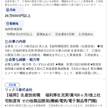
生産本部にて、工場内の製造工程における自動化・機械化を中心とした業務改善・工程改
善をお任せいたします。生産性向上に向けた機械の構想から導入後のフォローまで、一気
通貫で携わることが可能です。
月給
26万6000円以上
勤務地
福岡県糟屋郡
年間休日120日以上
退職金あり
完全週休2日制
土日祝休み
仕事の内容
企業名 リックス株式会社 求人名 【福岡/糟屋郡】技術職（生産技術） ◆賞
与8ヶ月/福利厚生充実/年間休日125日 仕事の内容 生産本部にて、工場内
の製造工程における自動化・機械化を中心とした業務改善・工程改善をお
任せいたします。生産性向上に向けた機械の構想から導入後のフォローま
必要な経験・能力等
で、一気通貫で携わることが可能です。 ■生産性向上に関わる自動機械の
必要な経験・能力等 【いずれか必須】■機械、装置の設計経験者 ■製造技
構想、検討、検証、設計、導入 ■設備・機器の立ち上げおよび導入後のフ
術関連の経験者 ■製造工程の工程改善業務経験者 【当社の強み】商社機能
ォロー ■現状の製造ラインにおける機械化・自動化の推進 ■既存の作業内
とメーカー機能を併せ持つ「メーカー商社」として、顧客の課題に対して
容、動線、タクトタイム等の分析および改善 募集職種 【福岡/糟屋郡】技
自社製品のみならず幅広い提案が可能。賞与実績が平均8ヶ月分と、高い
術職（生産技術） ◆賞与8ヶ月/福利厚生充実/年間休日125日
利益を社員へ還元する文化があります。 【採用背景】生産体制の強化と、
正社員
さらなる自動化の推進に向けた組織体制強化のための増員採用です。 【働
リックス株式会社
き方】年間休日125日、土日祝休みとワークライフバランスも充実。 学
歴・資格 学歴：大学院 大学 語学力： 資格：第一種運転免許普通自動車
【福岡】生産技術職 福利厚生充実/賞与8ヶ月/借上社
宅制度有 その他製品開発(機械/電気/電子製品専門職)
■工場内の製造工程における業務改善・工程改善を担っていただきます。自社製品ロータ