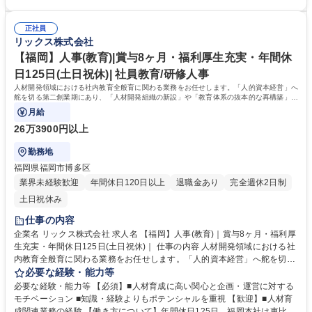
営を支える総務・財務関連業務 （業務内容の変更の範囲）当社業務全般
25日。福岡本社は東比恵駅から徒歩圏内でアクセスも良く、プライム上場
募集職種 【福岡】総務職｜賞与8ヶ月・福利厚生充実・年間休日125日(土
企業としてコンプライアンスを遵守した健全な就業環境です。 【当社の強
日祝休)
正社員
み】110年以上の歴史を持つ独立系商社でありながら、製造機能も持つ
リックス株式会社
「メーカー商社」として唯一無二の立ち位置を確立しています。 学歴・資
格 学歴：大学院 大学 語学力： 資格：第一種運転免許普通自動車 日商簿記
【福岡】人事(教育)|賞与8ヶ月・福利厚生充実・年間休
検定2級 日商簿記検定1級
日125日(土日祝休)| 社員教育/研修人事
人材開発領域における社内教育全般育に関わる業務をお任せします。「人的資本経営」へ
舵を切る第二創業期にあり、「人材開発組織の新設」や「教育体系の抜本的な再構築」が
将来的な組織ミッションとなります。
月給
26万3900円以上
勤務地
福岡県福岡市博多区
業界未経験歓迎
年間休日120日以上
退職金あり
完全週休2日制
土日祝休み
仕事の内容
企業名 リックス株式会社 求人名 【福岡】人事(教育)｜賞与8ヶ月・福利厚
生充実・年間休日125日(土日祝休)｜ 仕事の内容 人材開発領域における社
内教育全般育に関わる業務をお任せします。「人的資本経営」へ舵を切る
第二創業期にあり、「人材開発組織の新設」や「教育体系の抜本的な再構
必要な経験・能力等
築」が将来的な組織ミッションとなります。 (1) 新入社員・若手社員教育
必要な経験・能力等 【必須】■人材育成に高い関心と企画・運営に対する
(2) 教育計画の立案・運営・フォローアップ (3) 昇格試験の管理・運営 (4)
モチベーション ■知識・経験よりもポテンシャルを重視 【歓迎】■人材育
人材育成関連の補助金申請（業務内容の変更の範囲）当社業務全般 （業務
成関連業務の経験 【働き方について】年間休日125日。福岡本社は東比恵