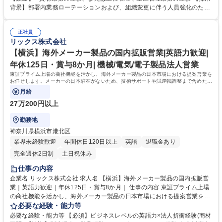
改善対応、製造側(加工・組立)との在庫部品の入出庫調整、生産管理シス
背景】部署内業務ローテーションおよび、組織変更に伴う人員強化のため
テムへの入力業務(資材受入時、部品出庫時等) (2) 工程管理業務担当：加
の増員募集。 【求めるスタンス】チームでの製造業務となるため、周囲と
工工程・組立工程における生産計画および進捗の管理、社内各部署との調
円滑にコミュニケーションを取りながら、関係構築ができる方を歓迎しま
整業務（製造部門、営業部門など） ◎夜間無/転勤無/完全週休2日(土日祝)
正社員
す。 【働き方】年間休日125日（2023年実績）、完全週休2日制と、ワー
リックス株式会社
で仕事とプライベート両立可能！ 募集職種 【福岡/糟屋郡】製造管理業務
クライフバランスが極めて良好です。 学歴・資格 学歴：大学院 大学 高専
(工程管理/資材受入/入出庫業務)｜夜間無/転勤無
短大 専修学校 高校 語学力： 資格：第一種運転免許普通自動車
【横浜】海外メーカー製品の国内拡販営業|英語力歓迎|
年休125日・賞与8か月| 機械/電気/電子製品法人営業
東証プライム上場の商社機能を活かし、海外メーカー製品の日本市場における提案営業を
お任せします。メーカーの日本駐在がないため、技術サポートや試運転調整まで含めた一
貫したソリューション提供を担います。
月給
27万200円以上
勤務地
神奈川県横浜市港北区
業界未経験歓迎
年間休日120日以上
英語
退職金あり
完全週休2日制
土日祝休み
仕事の内容
企業名 リックス株式会社 求人名 【横浜】海外メーカー製品の国内拡販営
業｜英語力歓迎｜年休125日・賞与8か月｜ 仕事の内容 東証プライム上場
の商社機能を活かし、海外メーカー製品の日本市場における提案営業をお
任せします。メーカーの日本駐在がないため、技術サポートや試運転調整
必要な経験・能力等
まで含めた一貫したソリューション提供を担います。 ■海外メーカー製品
必要な経験・能力等 【必須】ビジネスレベルの英語力×法人折衝経験(商材