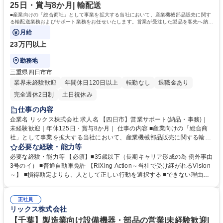
得られる仕組みがあります。日々改善を図れる環境が整っています。 学
25日・賞与8か月| 輸配送
歴・資格 学歴：大学院 大学 高専 語学力： 資格：第一種運転免許普通自動
■産業向けの「総合商社」として事業を拡大する当社において、産業機械部品販売に関す
車
る輸配送業務およびサポート業務をお任せいたします。営業が受注した製品を客先へ納
品、引き取り等をご担当いただきます。
月給
23万円以上
勤務地
三重県四日市市
業界未経験歓迎
年間休日120日以上
転勤なし
退職金あり
完全週休2日制
土日祝休み
仕事の内容
企業名 リックス株式会社 求人名 【四日市】営業サポート(納品・事務)｜
未経験歓迎｜年休125日・賞与8か月｜ 仕事の内容 ■産業向けの「総合商
社」として事業を拡大する当社において、産業機械部品販売に関する輸配
送業務およびサポート業務をお任せいたします。営業が受注した製品を客
必要な経験・能力等
先へ納品、引き取り等をご担当いただきます。 ■キオクシア（四日市
必要な経験・能力等 【必須】■35歳以下（長期キャリア形成の為 例外事由
市）、USJC（桑名市）といった半導体関連の顧客に対し、チラーやOリ
3号のイ） ■普通自動車免許 【RIXing Action～当社で受け継がれるVision
ングと呼ばれる製造部品・修理品の納品、引き取りに関連する業務をお任
～】 ■損得勘定よりも、人として正しい行動を選択する ■できない理由を
せいたします。 ■チラーは一台あたり30-40kg程度、一度の修理品回収で4
探すよりも何とかしてできる方法はないかと考え抜く ■自分一人でしよう
～5台程度を取り扱うこともあります。納品・配送業務にあたり、運転が
とするよりも、同僚や取引先と積極的に協働する ■明朗闊達・ポジティブ
可能、かつ荷物の積み下ろしに抵抗がない方を募集いたします。 募集職種
正社員
思考で、仕事を楽しむことができる 上記は当社の大切にする考え方です。
リックス株式会社
【四日市】営業サポート(納品・事務)｜未経験歓迎｜年休125日・賞与8か
当社の考えに触れ、ともに成長しませんか？ 学歴・資格 学歴：大学院 大
月｜
学 高専 短大 専修学校 高校 語学力： 資格：
【千葉】製造業向け設備機器・部品の営業|未経験歓迎|