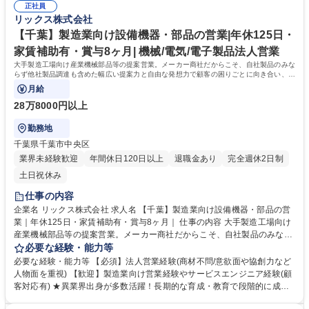
正社員
思考で、仕事を楽しむことができる 上記は当社の大切にする考え方です。
リックス株式会社
当社の考えに触れ、ともに成長しませんか？ 学歴・資格 学歴：大学院 大
学 高専 短大 専修学校 高校 語学力： 資格：
【千葉】製造業向け設備機器・部品の営業|年休125日・
家賃補助有・賞与8ヶ月| 機械/電気/電子製品法人営業
大手製造工場向け産業機械部品等の提案営業。メーカー商社だからこそ、自社製品のみな
らず他社製品調達も含めた幅広い提案力と自由な発想力で顧客の困りごとに向き合い、顧
客の役に立つ課題解決を目指します。
月給
28万8000円以上
勤務地
千葉県千葉市中央区
業界未経験歓迎
年間休日120日以上
退職金あり
完全週休2日制
土日祝休み
仕事の内容
企業名 リックス株式会社 求人名 【千葉】製造業向け設備機器・部品の営
業｜年休125日・家賃補助有・賞与8ヶ月｜ 仕事の内容 大手製造工場向け
産業機械部品等の提案営業。メーカー商社だからこそ、自社製品のみなら
ず他社製品調達も含めた幅広い提案力と自由な発想力で顧客の困りごとに
必要な経験・能力等
向き合い、顧客の役に立つ課題解決を目指します。 ◆顧客ニーズや課題を
必要な経験・能力等 【必須】法人営業経験(商材不問/意欲面や協創力など
主体的に捉え、課題解決にむけた最適な商品やサービスを幅広い選択肢か
人物面を重視) 【歓迎】製造業向け営業経験やサービスエンジニア経験(顧
ら提案ができる自由度の高い顧客密着型営業です。 ◆自社製品でもある
客対応有) ★異業界出身が多数活躍！長期的な育成・教育で段階的に成長
「流体機器」は得意領域ですが、安全な高所点検ニーズがあれば「ドロー
が可能！ ＜活動イメージ＞提案先は工場が多く、提案活動や納品時に油よ