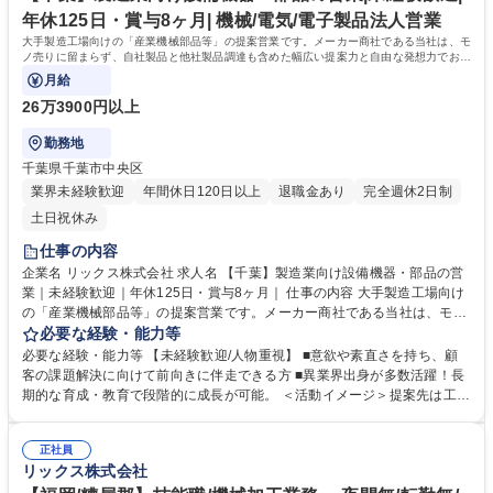
年休125日・賞与8ヶ月| 機械/電気/電子製品法人営業
大手製造工場向けの「産業機械部品等」の提案営業です。メーカー商社である当社は、モ
ノ売りに留まらず、自社製品と他社製品調達も含めた幅広い提案力と自由な発想力でお客
様の課題解決に向き合っています。
月給
26万3900円以上
勤務地
千葉県千葉市中央区
業界未経験歓迎
年間休日120日以上
退職金あり
完全週休2日制
土日祝休み
仕事の内容
企業名 リックス株式会社 求人名 【千葉】製造業向け設備機器・部品の営
業｜未経験歓迎｜年休125日・賞与8ヶ月｜ 仕事の内容 大手製造工場向け
の「産業機械部品等」の提案営業です。メーカー商社である当社は、モノ
売りに留まらず、自社製品と他社製品調達も含めた幅広い提案力と自由な
必要な経験・能力等
発想力でお客様の課題解決に向き合っています。 ◆顧客ニーズや課題を主
必要な経験・能力等 【未経験歓迎/人物重視】 ■意欲や素直さを持ち、顧
体的に捉え、課題解決にむけた最適な商品やサービスを幅広い選択肢から
客の課題解決に向けて前向きに伴走できる方 ■異業界出身が多数活躍！長
提案ができる自由度の高い顧客密着型営業です。 ◆自社製品でもある「流
期的な育成・教育で段階的に成長が可能。 ＜活動イメージ＞提案先は工場
体機器」は得意領域ですが、安全な高所点検ニーズがあれば「ドローン」
が多く、提案活動や納品時に油よごれする場合があるため、営業活動時に
を用いた点検を提案するなど、目の前のお客様の悩みから逃げず、自由な
は貸与作業着での活動になります。 （https://www.rix.co.jp/recruit/new/int
発想で提案が可能です。メーカー商社の強みを活かし、技術部門と共同で
正社員
erviews/oneday/oneday02/） ＜組織風土＞組織横断でノウハウ共有を進
リックス株式会社
製品開発から取り組むケースもございます。 募集職種 【千葉】製造業向
める文化があり、社内情報共有システムを通じて、他拠点での成功事例や
け設備機器・部品の営業｜未経験歓迎｜年休125日・賞与8ヶ月｜