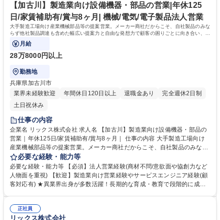
日（2023年実績）、完全週休2日制と、ワークライフバランスが極めて良
【加古川】製造業向け設備機器・部品の営業|年休125
好です。 学歴・資格 学歴：大学院 大学 高専 短大 専修学校 高校 語学力：
日/家賃補助有/賞与8ヶ月| 機械/電気/電子製品法人営業
資格：第一種運転免許普通自動車
大手製造工場向け産業機械部品等の提案営業。メーカー商社だからこそ、自社製品のみな
らず他社製品調達も含めた幅広い提案力と自由な発想力で顧客の困りごとに向き合い、顧
客の役に立つ課題解決を目指します。
月給
28万8000円以上
勤務地
兵庫県加古川市
業界未経験歓迎
年間休日120日以上
退職金あり
完全週休2日制
土日祝休み
仕事の内容
企業名 リックス株式会社 求人名 【加古川】製造業向け設備機器・部品の
営業｜年休125日/家賃補助有/賞与8ヶ月｜ 仕事の内容 大手製造工場向け
産業機械部品等の提案営業。メーカー商社だからこそ、自社製品のみなら
ず他社製品調達も含めた幅広い提案力と自由な発想力で顧客の困りごとに
必要な経験・能力等
向き合い、顧客の役に立つ課題解決を目指します。 ◆顧客ニーズや課題を
必要な経験・能力等 【必須】法人営業経験(商材不問/意欲面や協創力など
主体的に捉え、課題解決にむけた最適な商品やサービスを幅広い選択肢か
人物面を重視) 【歓迎】製造業向け営業経験やサービスエンジニア経験(顧
ら提案ができる自由度の高い顧客密着型営業です。 ◆自社製品でもある
客対応有) ★異業界出身が多数活躍！長期的な育成・教育で段階的に成長
「流体機器」は得意領域ですが、安全な高所点検ニーズがあれば「ドロー
が可能！ ＜活動イメージ＞提案先は工場が多く、提案活動や納品時に油よ
ン」を用いた点検を提案するなど、目の前のお客様の悩みから逃げず、自
ごれする場合があるため、営業活動時には貸与作業着での活動になりま
由な発想で提案が可能です。メーカー商社の強みを活かし、技術部門と共
正社員
す。 （https://www.rix.co.jp/recruit/new/interviews/oneday/oneday02/）
リックス株式会社
同で製品開発から取り組むケースもございます。 募集職種 【加古川】製
＜組織風土＞組織横断でノウハウ共有を進める文化があり、社内情報共有