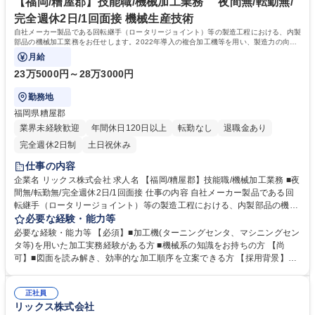
次の1手に対するアドバイスが得られる仕組みがあります。日々改善を図
【福岡/糟屋郡】技能職/機械加工業務 夜間無/転勤無/
れる環境が整っています。 学歴・資格 学歴：大学院 大学 高専 語学力：
完全週休2日/1回面接 機械生産技術
資格：第一種運転免許普通自動車
自社メーカー製品である回転継手（ロータリージョイント）等の製造工程における、内製
部品の機械加工業務をお任せします。2022年導入の複合加工機等を用い、製造力の向上
やコストダウンを担う重要ポジションです。
月給
23万5000円～28万3000円
勤務地
福岡県糟屋郡
業界未経験歓迎
年間休日120日以上
転勤なし
退職金あり
完全週休2日制
土日祝休み
仕事の内容
企業名 リックス株式会社 求人名 【福岡/糟屋郡】技能職/機械加工業務 ■夜
間無/転勤無/完全週休2日/1回面接 仕事の内容 自社メーカー製品である回
転継手（ロータリージョイント）等の製造工程における、内製部品の機械
加工業務をお任せします。2022年導入の複合加工機等を用い、製造力の
必要な経験・能力等
向上やコストダウンを担う重要ポジションです。 ■ターニングセンタやマ
必要な経験・能力等 【必須】■加工機(ターニングセンタ、マシニングセン
シニングセンタを用いた部品加工 ■加工工程における付随業務（段取り、
タ等)を用いた加工実務経験がある方 ■機械系の知識をお持ちの方 【尚
ツール管理等） ■内製比率向上に向けた効率的な加工プロセスの検討 ■精
可】■図面を読み解き、効率的な加工順序を立案できる方 【採用背景】内
度維持のための自主検査・メンテナンス ◎夜間勤務なしの日勤帯のみ、完
製比率を高め、製造力を強化するための増員募集です。2022年に最新設
全週休2日制（土日祝）のため、仕事とプライベートの両立がしやすい環
備を導入し、さらなる生産体制の効率化を目指します。 【求めるスタン
境です。 募集職種 【福岡/糟屋郡】技能職/機械加工業務 ■夜間無/転勤無/
正社員
ス】チームでの製造業務となるため、周囲と円滑にコミュニケーションを
リックス株式会社
完全週休2日/1回面接
取りながら、関係構築ができる方を歓迎します。 【働き方】年間休日125