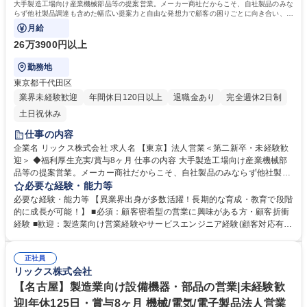
大手製造工場向け産業機械部品等の提案営業。メーカー商社だからこそ、自社製品のみな
らず他社製品調達も含めた幅広い提案力と自由な発想力で顧客の困りごとに向き合い、顧
客の役に立つ課題解決を目指します。
月給
26万3900円以上
勤務地
東京都千代田区
業界未経験歓迎
年間休日120日以上
退職金あり
完全週休2日制
土日祝休み
仕事の内容
企業名 リックス株式会社 求人名 【東京】法人営業＜第二新卒・未経験歓
迎＞ ◆福利厚生充実/賞与8ヶ月 仕事の内容 大手製造工場向け産業機械部
品等の提案営業。メーカー商社だからこそ、自社製品のみならず他社製品
調達も含めた幅広い提案力と自由な発想力で顧客の困りごとに向き合い、
必要な経験・能力等
顧客の役に立つ課題解決を目指します。 ◆モノ売りに留まらず、顧客ニー
必要な経験・能力等 【異業界出身が多数活躍！長期的な育成・教育で段階
ズや課題を主体的に捉え、それらを解決するための最適な商品やサービス
的に成長が可能！】 ■必須：顧客密着型の営業に興味がある方・顧客折衝
を幅広い選択肢から提案ができます。 ◆自社製品でもある流体機器は得意
経験 ■歓迎：製造業向け営業経験やサービスエンジニア経験(顧客対応有)
領域ですが、安全な高所点検のニーズがあれば「ドローン」を用いた点検
＜活動イメージ＞提案先は工場が多く、提案活動や納品時に油よごれする
を提案するなど、顧客課題解決のため自由な発想で提案が可能です。また
場合があるため、営業活動時には貸与作業着での活動になります。 （http
メーカー商社の強みを活かし、技術部門と共同で製品開発に取り組むケー
正社員
s://www.rix.co.jp/recruit/new/interviews/oneday/oneday02/） ＜組織風土
リックス株式会社
スもあります。 募集職種 【東京】法人営業＜第二新卒・未経験歓迎＞ ◆
＞組織横断でノウハウ共有を進める文化があり、社内情報共有システムを
福利厚生充実/賞与8ヶ月
通じて、他拠点での成功事例や次の1手に対するアドバイスが得られる仕
【名古屋】製造業向け設備機器・部品の営業|未経験歓
組みがあります。日々改善を図れる環境が整っています。 学歴・資格 学
迎|年休125日・賞与8ヶ月 機械/電気/電子製品法人営業