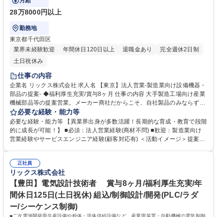
月給
28万8000円以上
勤務地
東京都千代田区
業界未経験歓迎
年間休日120日以上
退職金あり
完全週休2日制
土日祝休み
仕事の内容
企業名 リックス株式会社 求人名 【東京】法人営業-製造業向け設備機器・
部品の提案- ◆福利厚生充実/賞与8ヶ月 仕事の内容 大手製造工場向け産業
機械部品等の提案営業。メーカー商社だからこそ、自社製品のみならず他
社製品調達も含めた幅広い提案力と自由な発想力で顧客の困りごとに向き
必要な経験・能力等
合い、顧客の役に立つ課題解決を目指します。 ◆モノ売りに留まらず、顧
必要な経験・能力等 【異業界出身が多数活躍！長期的な育成・教育で段階
客ニーズや課題を主体的に捉え、それらを解決するための最適な商品やサ
的に成長が可能！】 ■必須：法人営業経験(商材不問) ■歓迎：製造業向け
ービスを幅広い選択肢から提案ができます。 ◆自社製品でもある流体機器
営業経験やサービスエンジニア経験(顧客対応有) ＜活動イメージ＞提案先
は得意領域ですが、安全な高所点検のニーズがあれば「ドローン」を用い
は工場が多く、提案活動や納品時に油よごれする場合があるため、営業活
た点検を提案するなど、顧客課題解決のため自由な発想で提案が可能で
動時には貸与作業着での活動になります。 （https://www.rix.co.jp/recruit/
す。またメーカー商社の強みを活かし、技術部門と共同で製品開発に取り
正社員
new/interviews/oneday/oneday02/） ＜組織風土＞組織横断でノウハウ共
リックス株式会社
組むケースもあります。 募集職種 【東京】法人営業-製造業向け設備機
有を進める文化があり、社内情報共有システムを通じて、他拠点での成功
器・部品の提案- ◆福利厚生充実/賞与8ヶ月
事例や次の1手に対するアドバイスが得られる仕組みがあります。日々改
【豊田】電気設計技術者 賞与8ヶ月/福利厚生充実/年
善を図れる環境が整っています。 学歴・資格 学歴：大学院 大学 高専 語学
間休日125日(土日祝休) 組込/制御設計/開発(PLC/ラダ
力： 資格：第一種運転免許普通自動車
ー/シーケンス制御)
■二次電池開発用生産設備や粉体・流体供給設備など、産業用装置・自動機械の電気制御