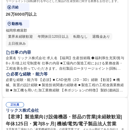
リージョイント(回転継手)を中心とした製品の生産技術に関する業務をお任せします。
月給
26万6000円以上
勤務地
福岡県糟屋郡
業界未経験歓迎
年間休日120日以上
転勤なし
退職金あり
土日祝休み
仕事の内容
企業名 リックス株式会社 求人名 【福岡】生産技術職 ◆福利厚生充実/賞与
8ヶ月/借上社宅制度有 仕事の内容 ■工場内の製造工程における業務改善・
工程改善を担っていただきます。自社製品ロータリージョイント(回転継
手)を中心とした製品の生産技術に関する業務をお任せします。 (1) 生産性
必要な経験・能力等
向上に関わる自動機械の構想、検討、検証、設計、導入、機器立上げ、導
必要な経験・能力等 【必須】■ CAD使用（2D・3D）経験 【歓迎】■ 機
入後フォロー (2) 現状の製造ラインの機械化・自動化 (3) 作業内容の改善
械、装置の設計経験 ■ 製造技術関連の経験者 ■ 製造工程の工程改善業務経
など 【業務内容の変更範囲】当社業務全般 募集職種 【福岡】生産技術職
験 ■ 加工機を用いた加工業務経験 【本ポジションの特徴】 製鉄(連鋳設備
◆福利厚生充実/賞与8ヶ月/借上社宅制度有
等)、工作機械、食品(飲料の充填機)、半導体(製造装置)など様々な業界の
製造設備に使われる部品がロータリージョイントです。機械内部に使われ
正社員
る機械ではありますが、ものづくりを下支えするような機器を製造してお
リックス株式会社
ります。 学歴・資格 学歴：大学院 大学 語学力： 資格：
【君津】製造業向け設備機器・部品の営業|未経験歓迎|
年休125日・賞与8ヶ月| 機械/電気/電子製品法人営業
大手製造工場向けの「産業機械部品等」の提案営業です。メーカー商社である当社は、モ