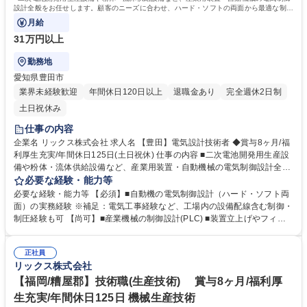
設計全般をお任せします。顧客のニーズに合わせ、ハード・ソフトの両面から最適な制御
システムを構築する業務です。
月給
31万円以上
勤務地
愛知県豊田市
業界未経験歓迎
年間休日120日以上
退職金あり
完全週休2日制
土日祝休み
仕事の内容
企業名 リックス株式会社 求人名 【豊田】電気設計技術者 ◆賞与8ヶ月/福
利厚生充実/年間休日125日(土日祝休) 仕事の内容 ■二次電池開発用生産設
備や粉体・流体供給設備など、産業用装置・自動機械の電気制御設計全般
をお任せします。顧客のニーズに合わせ、ハード・ソフトの両面から最適
必要な経験・能力等
な制御システムを構築する業務です。 ■産業用装置の自動制御設計（PLC
必要な経験・能力等 【必須】■自動機の電気制御設計（ハード・ソフト両
制御など） ■ハード設計およびソフト設計 ■各種見積作成、部材手配 ■施
面）の実務経験 ※補足：電気工事経験など、工場内の設備配線含む制御・
工対応（配線・作業指揮等） ※建物の改変を伴う業務は含まない ■装置の
制圧経験も可 【尚可】■産業機械の制御設計(PLC) ■装置立上げやフィー
立上げ、フィールドサービス対応 【案件例】二次電池開発用生産設備、粉
ルドサービス 【キャリア・スキル獲得】オーダーメイドの装置開発に携わ
体・流体供給装置など 募集職種 【豊田】電気設計技術者 ◆賞与8ヶ月/福
るため、技術者として深い専門性と幅広い対応力が身につく環境です。
利厚生充実/年間休日125日(土日祝休)
正社員
【働き方】年間休日125日(土日祝休)とワークライフバランスも良好。
リックス株式会社
【当社の強み】商社としての情報網とメーカーとしての開発力を兼ね備
え、大手企業との取引も多数。経営基盤は非常に安定しています。 学歴・
【福岡/糟屋郡】技術職(生産技術) 賞与8ヶ月/福利厚
資格 学歴：大学院 大学 高専 短大 専修学校 高校 語学力： 資格：第一種運
生充実/年間休日125日 機械生産技術
転免許普通自動車