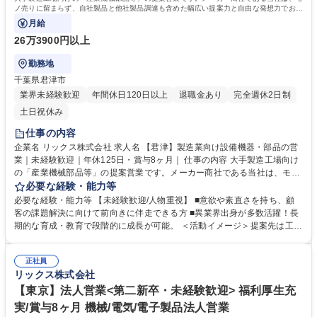
ノ売りに留まらず、自社製品と他社製品調達も含めた幅広い提案力と自由な発想力でお客
様の課題解決に向き合っています。
月給
26万3900円以上
勤務地
千葉県君津市
業界未経験歓迎
年間休日120日以上
退職金あり
完全週休2日制
土日祝休み
仕事の内容
企業名 リックス株式会社 求人名 【君津】製造業向け設備機器・部品の営
業｜未経験歓迎｜年休125日・賞与8ヶ月｜ 仕事の内容 大手製造工場向け
の「産業機械部品等」の提案営業です。メーカー商社である当社は、モノ
売りに留まらず、自社製品と他社製品調達も含めた幅広い提案力と自由な
必要な経験・能力等
発想力でお客様の課題解決に向き合っています。 ◆顧客ニーズや課題を主
必要な経験・能力等 【未経験歓迎/人物重視】 ■意欲や素直さを持ち、顧
体的に捉え、課題解決にむけた最適な商品やサービスを幅広い選択肢から
客の課題解決に向けて前向きに伴走できる方 ■異業界出身が多数活躍！長
提案ができる自由度の高い顧客密着型営業です。 ◆自社製品でもある「流
期的な育成・教育で段階的に成長が可能。 ＜活動イメージ＞提案先は工場
体機器」は得意領域ですが、安全な高所点検ニーズがあれば「ドローン」
が多く、提案活動や納品時に油よごれする場合があるため、営業活動時に
を用いた点検を提案するなど、目の前のお客様の悩みから逃げず、自由な
は貸与作業着での活動になります。 （https://www.rix.co.jp/recruit/new/int
発想で提案が可能です。メーカー商社の強みを活かし、技術部門と共同で
正社員
erviews/oneday/oneday02/） ＜組織風土＞組織横断でノウハウ共有を進
リックス株式会社
製品開発から取り組むケースもございます。 募集職種 【君津】製造業向
める文化があり、社内情報共有システムを通じて、他拠点での成功事例や
け設備機器・部品の営業｜未経験歓迎｜年休125日・賞与8ヶ月｜
次の1手に対するアドバイスが得られる仕組みがあります。日々改善を図
【東京】法人営業<第二新卒・未経験歓迎> 福利厚生充
れる環境が整っています。 学歴・資格 学歴：大学院 大学 高専 語学力：
実/賞与8ヶ月 機械/電気/電子製品法人営業
資格：第一種運転免許普通自動車