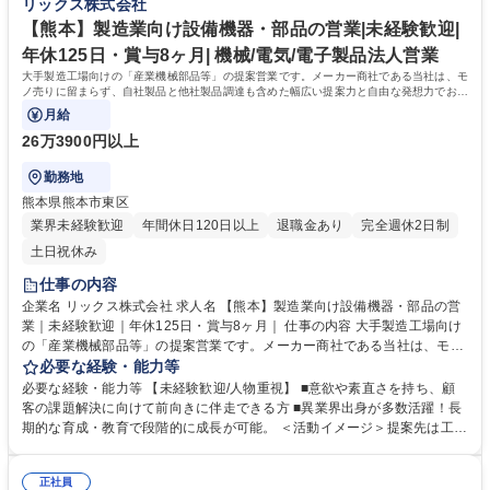
リックス株式会社
同で製品開発から取り組むケースもございます。 募集職種 【熊本】製造
＜組織風土＞組織横断でノウハウ共有を進める文化があり、社内情報共有
業向け設備機器・部品の営業｜年休125日・家賃補助有・賞与8ヶ月｜
システムを通じて、他拠点での成功事例や次の1手に対するアドバイスが
【熊本】製造業向け設備機器・部品の営業|未経験歓迎|
得られる仕組みがあります。日々改善を図れる環境が整っています。 学
年休125日・賞与8ヶ月| 機械/電気/電子製品法人営業
歴・資格 学歴：大学院 大学 高専 語学力： 資格：第一種運転免許普通自動
大手製造工場向けの「産業機械部品等」の提案営業です。メーカー商社である当社は、モ
車
ノ売りに留まらず、自社製品と他社製品調達も含めた幅広い提案力と自由な発想力でお客
様の課題解決に向き合っています。
月給
26万3900円以上
勤務地
熊本県熊本市東区
業界未経験歓迎
年間休日120日以上
退職金あり
完全週休2日制
土日祝休み
仕事の内容
企業名 リックス株式会社 求人名 【熊本】製造業向け設備機器・部品の営
業｜未経験歓迎｜年休125日・賞与8ヶ月｜ 仕事の内容 大手製造工場向け
の「産業機械部品等」の提案営業です。メーカー商社である当社は、モノ
売りに留まらず、自社製品と他社製品調達も含めた幅広い提案力と自由な
必要な経験・能力等
発想力でお客様の課題解決に向き合っています。 ◆顧客ニーズや課題を主
必要な経験・能力等 【未経験歓迎/人物重視】 ■意欲や素直さを持ち、顧
体的に捉え、課題解決にむけた最適な商品やサービスを幅広い選択肢から
客の課題解決に向けて前向きに伴走できる方 ■異業界出身が多数活躍！長
提案ができる自由度の高い顧客密着型営業です。 ◆自社製品でもある「流
期的な育成・教育で段階的に成長が可能。 ＜活動イメージ＞提案先は工場
体機器」は得意領域ですが、安全な高所点検ニーズがあれば「ドローン」
が多く、提案活動や納品時に油よごれする場合があるため、営業活動時に
を用いた点検を提案するなど、目の前のお客様の悩みから逃げず、自由な
は貸与作業着での活動になります。 （https://www.rix.co.jp/recruit/new/int
発想で提案が可能です。メーカー商社の強みを活かし、技術部門と共同で
正社員
erviews/oneday/oneday02/） ＜組織風土＞組織横断でノウハウ共有を進