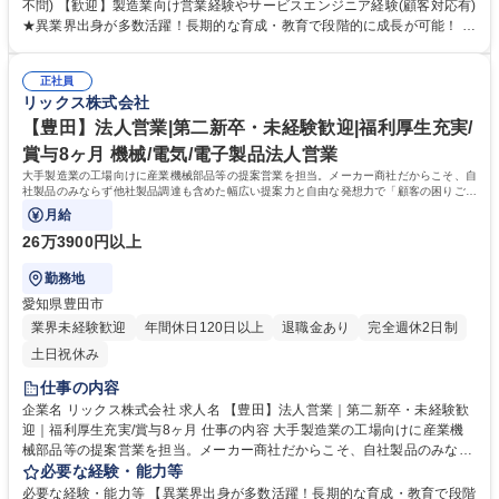
の日本国内への拡販・提案営業 ■海外メーカーとの英語を用いた折衝・コ
不問) 【歓迎】製造業向け営業経験やサービスエンジニア経験(顧客対応有)
ミュニケーション ■技術的サポート、簡単な修理、試運転調整の実施 ■顧
★異業界出身が多数活躍！長期的な育成・教育で段階的に成長が可能！ ＜
客先への訪問および出張対応（日本全国が対象） ※単なる販売に留まら
活動イメージ＞提案先は工場が多く、提案活動や納品時に油よごれする場
ず、メーカーの代理として技術的なフロント対応まで行うため、商社営業
合があるため、営業活動時には貸与作業着での活動になります。 （https://
としての深い介在価値を発揮できます。 募集職種 【横浜】海外メーカー
正社員
www.rix.co.jp/recruit/new/interviews/oneday/oneday02/） ＜組織風土＞
リックス株式会社
製品の国内拡販営業｜英語力歓迎｜年休125日・賞与8か月｜
組織横断でノウハウ共有を進める文化があり、社内情報共有システムを通
じて、他拠点での成功事例や次の1手に対するアドバイスが得られる仕組
【豊田】法人営業|第二新卒・未経験歓迎|福利厚生充実/
みがあります。日々改善を図れる環境が整っています。 学歴・資格 学
賞与8ヶ月 機械/電気/電子製品法人営業
歴：大学院 大学 高専 語学力：英語 資格：第一種運転免許普通自動車
大手製造業の工場向けに産業機械部品等の提案営業を担当。メーカー商社だからこそ、自
社製品のみならず他社製品調達も含めた幅広い提案力と自由な発想力で「顧客の困りごと
を解決する」ソリューション営業です。
月給
26万3900円以上
勤務地
愛知県豊田市
業界未経験歓迎
年間休日120日以上
退職金あり
完全週休2日制
土日祝休み
仕事の内容
企業名 リックス株式会社 求人名 【豊田】法人営業｜第二新卒・未経験歓
迎｜福利厚生充実/賞与8ヶ月 仕事の内容 大手製造業の工場向けに産業機
械部品等の提案営業を担当。メーカー商社だからこそ、自社製品のみなら
ず他社製品調達も含めた幅広い提案力と自由な発想力で「顧客の困りごと
必要な経験・能力等
を解決する」ソリューション営業です。 ◆モノ売りに留まらず、顧客ニー
必要な経験・能力等 【異業界出身が多数活躍！長期的な育成・教育で段階