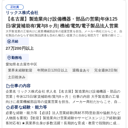
ン」を用いた点検を提案するなど、目の前のお客様の悩みから逃げず、自
ごれする場合があるため、営業活動時には貸与作業着での活動になりま
由な発想で提案が可能です。メーカー商社の強みを活かし、技術部門と共
正社員
す。 （https://www.rix.co.jp/recruit/new/interviews/oneday/oneday02/）
リックス株式会社
同で製品開発から取り組むケースもございます。 募集職種 【平塚】製造
＜組織風土＞組織横断でノウハウ共有を進める文化があり、社内情報共有
業向け設備機器・部品の営業｜年休125日・家賃補助有・賞与8ヶ月｜
システムを通じて、他拠点での成功事例や次の1手に対するアドバイスが
【名古屋】製造業向け設備機器・部品の営業|年休125
得られる仕組みがあります。日々改善を図れる環境が整っています。 学
日/家賃補助有/賞与8ヶ月| 機械/電気/電子製品法人営業
歴・資格 学歴：大学院 大学 高専 語学力： 資格：第一種運転免許普通自動
大手製造業の工場向けに産業機械部品等の提案営業を担当。メーカー商社だからこそ、自
車
社製品のみならず他社製品調達も含めた幅広い提案力と自由な発想力で「顧客の困りごと
を解決する」ソリューション営業です。
月給
27万200円以上
勤務地
愛知県名古屋市中区
業界未経験歓迎
年間休日120日以上
退職金あり
完全週休2日制
土日祝休み
仕事の内容
企業名 リックス株式会社 求人名 【名古屋】製造業向け設備機器・部品の
営業｜年休125日/家賃補助有/賞与8ヶ月｜ 仕事の内容 大手製造業の工場
向けに産業機械部品等の提案営業を担当。メーカー商社だからこそ、自社
製品のみならず他社製品調達も含めた幅広い提案力と自由な発想力で「顧
必要な経験・能力等
客の困りごとを解決する」ソリューション営業です。 ◆顧客ニーズや課題
必要な経験・能力等 【必須】法人営業経験(商材不問/意欲面や協創力など
を主体的に捉え、課題解決にむけた最適な商品やサービスを幅広い選択肢
人物面を重視) 【歓迎】製造業向け営業経験やサービスエンジニア経験(顧
から提案ができる自由度の高い顧客密着型営業です。 ◆自社製品でもある
客対応有) ★異業界出身が多数活躍！長期的な育成・教育で段階的に成長
「流体機器」は得意領域ですが、安全な高所点検ニーズがあれば「ドロー