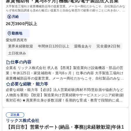
家賃補助有・賞与8ヶ月| 機械/電気/電子製品法人営業
資格：第一種運転免許普通自動車
大手製造工場向け産業機械部品等の提案営業。メーカー商社だからこそ、自社製品のみな
らず他社製品調達も含めた幅広い提案力と自由な発想力で顧客の困りごとに向き合い、顧
客の役に立つ課題解決を目指します。
月給
26万3900円以上
勤務地
愛知県西尾市
業界未経験歓迎
年間休日120日以上
退職金あり
完全週休2日制
土日祝休み
仕事の内容
企業名 リックス株式会社 求人名 【西尾】製造業向け設備機器・部品の営
業｜年休125日・家賃補助有・賞与8ヶ月｜ 仕事の内容 大手製造工場向け
産業機械部品等の提案営業。メーカー商社だからこそ、自社製品のみなら
ず他社製品調達も含めた幅広い提案力と自由な発想力で顧客の困りごとに
必要な経験・能力等
向き合い、顧客の役に立つ課題解決を目指します。 ◆顧客ニーズや課題を
必要な経験・能力等 【必須】法人営業経験(商材不問/意欲面や協創力など
主体的に捉え、課題解決にむけた最適な商品やサービスを幅広い選択肢か
人物面を重視) 【歓迎】製造業向け営業経験やサービスエンジニア経験(顧
ら提案ができる自由度の高い顧客密着型営業です。 ◆自社製品でもある
客対応有) ★異業界出身が多数活躍！長期的な育成・教育で段階的に成長
「流体機器」は得意領域ですが、安全な高所点検ニーズがあれば「ドロー
が可能！ ＜活動イメージ＞提案先は工場が多く、提案活動や納品時に油よ
ン」を用いた点検を提案するなど、目の前のお客様の悩みから逃げず、自
ごれする場合があるため、営業活動時には貸与作業着での活動になりま
由な発想で提案が可能です。メーカー商社の強みを活かし、技術部門と共
正社員
す。 （https://www.rix.co.jp/recruit/new/interviews/oneday/oneday02/）
リックス株式会社
同で製品開発から取り組むケースもございます。 募集職種 【西尾】製造
＜組織風土＞組織横断でノウハウ共有を進める文化があり、社内情報共有
業向け設備機器・部品の営業｜年休125日・家賃補助有・賞与8ヶ月｜
システムを通じて、他拠点での成功事例や次の1手に対するアドバイスが
【四日市】営業サポート(納品・事務)|未経験歓迎|年休1