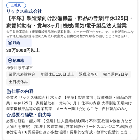
ン」を用いた点検を提案するなど、目の前のお客様の悩みから逃げず、自
ごれする場合があるため、営業活動時には貸与作業着での活動になりま
由な発想で提案が可能です。メーカー商社の強みを活かし、技術部門と共
正社員
す。 （https://www.rix.co.jp/recruit/new/interviews/oneday/oneday02/）
リックス株式会社
同で製品開発から取り組むケースもございます。 募集職種 【千葉】製造
＜組織風土＞組織横断でノウハウ共有を進める文化があり、社内情報共有
業向け設備機器・部品の営業｜年休125日・家賃補助有・賞与8ヶ月｜
システムを通じて、他拠点での成功事例や次の1手に対するアドバイスが
【平塚】製造業向け設備機器・部品の営業|年休125日・
得られる仕組みがあります。日々改善を図れる環境が整っています。 学
家賃補助有・賞与8ヶ月| 機械/電気/電子製品法人営業
歴・資格 学歴：大学院 大学 高専 語学力： 資格：第一種運転免許普通自動
大手製造工場向け産業機械部品等の提案営業。メーカー商社だからこそ、自社製品のみな
車
らず他社製品調達も含めた幅広い提案力と自由な発想力で顧客の困りごとに向き合い、顧
客の役に立つ課題解決を目指します。
月給
30万9000円以上
勤務地
神奈川県平塚市
業界未経験歓迎
年間休日120日以上
退職金あり
完全週休2日制
土日祝休み
仕事の内容
企業名 リックス株式会社 求人名 【平塚】製造業向け設備機器・部品の営
業｜年休125日・家賃補助有・賞与8ヶ月｜ 仕事の内容 大手製造工場向け
産業機械部品等の提案営業。メーカー商社だからこそ、自社製品のみなら
ず他社製品調達も含めた幅広い提案力と自由な発想力で顧客の困りごとに
必要な経験・能力等
向き合い、顧客の役に立つ課題解決を目指します。 ◆顧客ニーズや課題を
必要な経験・能力等 【必須】法人営業経験(商材不問/意欲面や協創力など
主体的に捉え、課題解決にむけた最適な商品やサービスを幅広い選択肢か
人物面を重視) 【歓迎】製造業向け営業経験やサービスエンジニア経験(顧
ら提案ができる自由度の高い顧客密着型営業です。 ◆自社製品でもある
客対応有) ★異業界出身が多数活躍！長期的な育成・教育で段階的に成長
「流体機器」は得意領域ですが、安全な高所点検ニーズがあれば「ドロー
が可能！ ＜活動イメージ＞提案先は工場が多く、提案活動や納品時に油よ