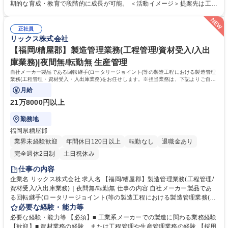
提案ができる自由度の高い顧客密着型営業です。 ◆自社製品でもある「流
期的な育成・教育で段階的に成長が可能。 ＜活動イメージ＞提案先は工場
体機器」は得意領域ですが、安全な高所点検ニーズがあれば「ドローン」
が多く、提案活動や納品時に油よごれする場合があるため、営業活動時に
を用いた点検を提案するなど、目の前のお客様の悩みから逃げず、自由な
は貸与作業着での活動になります。 （https://www.rix.co.jp/recruit/new/int
発想で提案が可能です。メーカー商社の強みを活かし、技術部門と共同で
正社員
erviews/oneday/oneday02/） ＜組織風土＞組織横断でノウハウ共有を進
リックス株式会社
製品開発から取り組むケースもございます。 募集職種 【鹿嶋】製造業向
める文化があり、社内情報共有システムを通じて、他拠点での成功事例や
け設備機器・部品の営業｜未経験歓迎｜年休125日・賞与8ヶ月｜
次の1手に対するアドバイスが得られる仕組みがあります。日々改善を図
【福岡/糟屋郡】製造管理業務(工程管理/資材受入/入出
れる環境が整っています。 学歴・資格 学歴：大学院 大学 高専 語学力：
庫業務)|夜間無/転勤無 生産管理
資格：第一種運転免許普通自動車
自社メーカー製品である回転継手(ロータリージョイント(等の製造工程における製造管理
業務(工程管理・資材受入・入出庫業務)をお任せします。※担当業務は、下記よりご自身
の希望および適性を判断し決定します。
月給
21万8000円以上
勤務地
福岡県糟屋郡
業界未経験歓迎
年間休日120日以上
転勤なし
退職金あり
完全週休2日制
土日祝休み
仕事の内容
企業名 リックス株式会社 求人名 【福岡/糟屋郡】製造管理業務(工程管理/
資材受入/入出庫業務)｜夜間無/転勤無 仕事の内容 自社メーカー製品であ
る回転継手(ロータリージョイント(等の製造工程における製造管理業務(工
程管理・資材受入・入出庫業務)をお任せします。※担当業務は、下記よ
必要な経験・能力等
りご自身の希望および適性を判断し決定します。 (1) 資材受け入れ・入出
必要な経験・能力等 【必須】■ 工業系メーカーでの製造に関わる業務経験
庫業務担当：受入品の簡易検査、NG品の返却対応、入出庫業務とそれの
【歓迎】■ 資材業務の経験、または工程管理や生産管理業務の経験 【採用