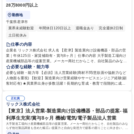
28万8000円以上
勤務地
千葉県君津市
業界未経験歓迎
年間休日120日以上
退職金あり
完全週休2日制
土日祝休み
仕事の内容
企業名 リックス株式会社 求人名 【君津】製造業向け設備機器・部品の営
業｜年休125日・家賃補助有・賞与8ヶ月｜ 仕事の内容 大手製造工場向け
産業機械部品等の提案営業。メーカー商社だからこそ、自社製品のみなら
ず他社製品調達も含めた幅広い提案力と自由な発想力で顧客の困りごとに
必要な経験・能力等
向き合い、顧客の役に立つ課題解決を目指します。 ◆顧客ニーズや課題を
必要な経験・能力等 【必須】法人営業経験(商材不問/意欲面や協創力など
主体的に捉え、課題解決にむけた最適な商品やサービスを幅広い選択肢か
人物面を重視) 【歓迎】製造業向け営業経験やサービスエンジニア経験(顧
ら提案ができる自由度の高い顧客密着型営業です。 ◆自社製品でもある
客対応有) ★異業界出身が多数活躍！長期的な育成・教育で段階的に成長
「流体機器」は得意領域ですが、安全な高所点検ニーズがあれば「ドロー
が可能！ ＜活動イメージ＞提案先は工場が多く、提案活動や納品時に油よ
ン」を用いた点検を提案するなど、目の前のお客様の悩みから逃げず、自
ごれする場合があるため、営業活動時には貸与作業着での活動になりま
由な発想で提案が可能です。メーカー商社の強みを活かし、技術部門と共
正社員
す。 （https://www.rix.co.jp/recruit/new/interviews/oneday/oneday02/）
リックス株式会社
同で製品開発から取り組むケースもございます。 募集職種 【君津】製造
＜組織風土＞組織横断でノウハウ共有を進める文化があり、社内情報共有
業向け設備機器・部品の営業｜年休125日・家賃補助有・賞与8ヶ月｜
システムを通じて、他拠点での成功事例や次の1手に対するアドバイスが
【東京】法人営業-製造業向け設備機器・部品の提案- 福
得られる仕組みがあります。日々改善を図れる環境が整っています。 学
利厚生充実/賞与8ヶ月 機械/電気/電子製品法人営業
歴・資格 学歴：大学院 大学 高専 語学力： 資格：第一種運転免許普通自動
大手製造工場向け産業機械部品等の提案営業。メーカー商社だからこそ、自社製品のみな
車
らず他社製品調達も含めた幅広い提案力と自由な発想力で顧客の困りごとに向き合い、顧
客の役に立つ課題解決を目指します。