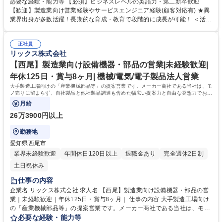
含めた一貫したソリューション提供を担います。 ■海外メーカー製品の日
必要な経験・能力等 【必須】ビジネスレベルの英語力・第二新卒歓迎
本国内への拡販・提案営業 ■海外メーカーとの英語を用いた折衝・コミュ
【歓迎】製造業向け営業経験やサービスエンジニア経験(顧客対応有) ★異
ニケーション ■技術的サポート、簡単な修理、試運転調整の実施 ■顧客先
業界出身が多数活躍！長期的な育成・教育で段階的に成長が可能！ ＜活動
への訪問および出張対応（日本全国が対象） ※単なる販売に留まらず、メ
イメージ＞提案先は工場が多く、提案活動や納品時に油よごれする場合が
ーカーの代理として技術的なフロント対応まで行うため、商社営業として
あるため、営業活動時には貸与作業着での活動になります。 （https://ww
の深い介在価値を発揮できます。 募集職種 【横浜】海外メーカー製品の
正社員
w.rix.co.jp/recruit/new/interviews/oneday/oneday02/） ＜組織風土＞組織
リックス株式会社
国内拡販営業｜第二新卒・英語力歓迎｜年休125日
横断でノウハウ共有を進める文化があり、社内情報共有システムを通じ
て、他拠点での成功事例や次の1手に対するアドバイスが得られる仕組み
【西尾】製造業向け設備機器・部品の営業|未経験歓迎|
があります。日々改善を図れる環境が整っています。 学歴・資格 学歴：
年休125日・賞与8ヶ月| 機械/電気/電子製品法人営業
大学院 大学 高専 語学力：英語 資格：第一種運転免許普通自動車
大手製造工場向けの「産業機械部品等」の提案営業です。メーカー商社である当社は、モ
ノ売りに留まらず、自社製品と他社製品調達も含めた幅広い提案力と自由な発想力でお客
様の課題解決に向き合っています。
月給
26万3900円以上
勤務地
愛知県西尾市
業界未経験歓迎
年間休日120日以上
退職金あり
完全週休2日制
土日祝休み
仕事の内容
企業名 リックス株式会社 求人名 【西尾】製造業向け設備機器・部品の営
業｜未経験歓迎｜年休125日・賞与8ヶ月｜ 仕事の内容 大手製造工場向け
の「産業機械部品等」の提案営業です。メーカー商社である当社は、モノ
売りに留まらず、自社製品と他社製品調達も含めた幅広い提案力と自由な
必要な経験・能力等