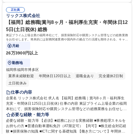
が可能！ ＜活動イメージ＞提案先は工場が多く、提案活動や納品時に油よ
ン」を用いた点検を提案するなど、目の前のお客様の悩みから逃げず、自
ごれする場合があるため、営業活動時には貸与作業着での活動になりま
由な発想で提案が可能です。メーカー商社の強みを活かし、技術部門と共
正社員
す。 （https://www.rix.co.jp/recruit/new/interviews/oneday/oneday02/）
リックス株式会社
同で製品開発から取り組むケースもございます。 募集職種 【名古屋】製
＜組織風土＞組織横断でノウハウ共有を進める文化があり、社内情報共有
造業向け設備機器・部品の営業｜年休125日/家賃補助有/賞与8ヶ月｜
システムを通じて、他拠点での成功事例や次の1手に対するアドバイスが
【福岡】総務職|賞与8ヶ月・福利厚生充実・年間休日12
得られる仕組みがあります。日々改善を図れる環境が整っています。 学
5日(土日祝休) 総務
歴・資格 学歴：大学院 大学 高専 語学力： 資格：第一種運転免許普通自動
東証プライム上場企業の福岡本社にて、損害保険対応や購買システム管理などの総務業務
車
をお任せします。将来的には財務関連業務や国内外の拠点での活躍も期待される、キャリ
ア形成に最適な総合職採用です。
月給
26万3900円以上
勤務地
福岡県福岡市博多区
業界未経験歓迎
年間休日120日以上
退職金あり
完全週休2日制
土日祝休み
仕事の内容
企業名 リックス株式会社 求人名 【福岡】総務職｜賞与8ヶ月・福利厚生
充実・年間休日125日(土日祝休) 仕事の内容 東証プライム上場企業の福岡
本社にて、損害保険対応や購買システム管理などの総務業務をお任せしま
す。将来的には財務関連業務や国内外の拠点での活躍も期待される、キャ
必要な経験・能力等
リア形成に最適な総合職採用です。 ■損害保険に関する担当業務全般 ■社
必要な経験・能力等 【必須】■総務における実務経験 ■事務処理スキルを
内稟議書の受付・管理、購買システムの運用管理 ■通信機器（スマホ・電
お持ちの方 ■普通自動車運転免許（AT限定可） 【尚可】■株主総会対応経
話）や複合機などの備品手配・管理 ■その他、バックオフィスから会社経
験 ■損害保険の知識 ■ICTに関する基礎知識 【働き方について】年間休日1