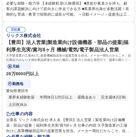
発想力でお客様の課題解決に向き合っています。 ◆顧客ニーズや課題を主
必要な経験・能力等 【未経験歓迎/人物重視】 ■意欲や素直さを持ち、顧
体的に捉え、課題解決にむけた最適な商品やサービスを幅広い選択肢から
客の課題解決に向けて前向きに伴走できる方 ■異業界出身が多数活躍！長
提案ができる自由度の高い顧客密着型営業です。 ◆自社製品でもある「流
期的な育成・教育で段階的に成長が可能。 ＜活動イメージ＞提案先は工場
体機器」は得意領域ですが、安全な高所点検ニーズがあれば「ドローン」
が多く、提案活動や納品時に油よごれする場合があるため、営業活動時に
を用いた点検を提案するなど、目の前のお客様の悩みから逃げず、自由な
は貸与作業着での活動になります。 （https://www.rix.co.jp/recruit/new/int
発想で提案が可能です。メーカー商社の強みを活かし、技術部門と共同で
正社員
erviews/oneday/oneday02/） ＜組織風土＞組織横断でノウハウ共有を進
リックス株式会社
製品開発から取り組むケースもございます。 募集職種 【西尾】製造業向
める文化があり、社内情報共有システムを通じて、他拠点での成功事例や
け設備機器・部品の営業｜未経験歓迎｜年休125日・賞与8ヶ月｜
次の1手に対するアドバイスが得られる仕組みがあります。日々改善を図
【豊田】法人営業|製造業向け設備機器・部品の提案|福
れる環境が整っています。 学歴・資格 学歴：大学院 大学 高専 語学力：
利厚生充実/賞与8ヶ月 機械/電気/電子製品法人営業
資格：第一種運転免許普通自動車
大手製造業の工場向けに産業機械部品等の提案営業を担当。メーカー商社だからこそ、自
社製品のみならず他社製品調達も含めた幅広い提案力と自由な発想力で「顧客の困りごと
を解決する」ソリューション営業です。
月給
28万8000円以上
勤務地
愛知県豊田市
業界未経験歓迎
年間休日120日以上
退職金あり
完全週休2日制
土日祝休み
仕事の内容
企業名 リックス株式会社 求人名 【豊田】法人営業｜製造業向け設備機
器・部品の提案｜福利厚生充実/賞与8ヶ月 仕事の内容 大手製造業の工場
向けに産業機械部品等の提案営業を担当。メーカー商社だからこそ、自社
製品のみならず他社製品調達も含めた幅広い提案力と自由な発想力で「顧
必要な経験・能力等