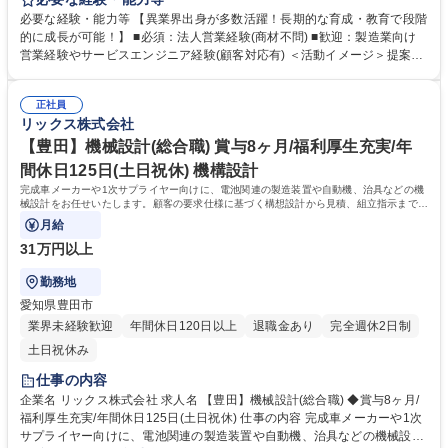
客の困りごとを解決する」ソリューション営業です。 ◆モノ売りに留まら
必要な経験・能力等 【異業界出身が多数活躍！長期的な育成・教育で段階
ず、顧客ニーズや課題を主体的に捉え、それらを解決するための最適な商
的に成長が可能！】 ■必須：法人営業経験(商材不問) ■歓迎：製造業向け
品やサービスを幅広い選択肢から提案ができます。 ◆自社製品でもある流
営業経験やサービスエンジニア経験(顧客対応有) ＜活動イメージ＞提案先
体機器は得意領域ですが、安全な高所点検のニーズがあれば「ドローン」
は工場が多く、提案活動や納品時に油よごれする場合があるため、営業活
を用いた点検を提案するなど、顧客課題解決のため自由な発想で提案が可
動時には貸与作業着での活動になります。 （https://www.rix.co.jp/recruit/
能です。またメーカー商社の強みを活かし、技術部門と共同で製品開発に
正社員
new/interviews/oneday/oneday02/） ＜組織風土＞組織横断でノウハウ共
リックス株式会社
取り組むケースもあります。 募集職種 【豊田】法人営業｜製造業向け設
有を進める文化があり、社内情報共有システムを通じて、他拠点での成功
備機器・部品の提案｜福利厚生充実/賞与8ヶ月
事例や次の1手に対するアドバイスが得られる仕組みがあります。日々改
【豊田】機械設計(総合職) 賞与8ヶ月/福利厚生充実/年
善を図れる環境が整っています。 学歴・資格 学歴：大学院 大学 高専 語学
間休日125日(土日祝休) 機構設計
力： 資格：第一種運転免許普通自動車
完成車メーカーや1次サプライヤー向けに、電池関連の製造装置や自動機、治具などの機
械設計をお任せいたします。顧客の要求仕様に基づく構想設計から見積、組立指示まで幅
広く携わっていただきます。
月給
31万円以上
勤務地
愛知県豊田市
業界未経験歓迎
年間休日120日以上
退職金あり
完全週休2日制
土日祝休み
仕事の内容
企業名 リックス株式会社 求人名 【豊田】機械設計(総合職) ◆賞与8ヶ月/
福利厚生充実/年間休日125日(土日祝休) 仕事の内容 完成車メーカーや1次
サプライヤー向けに、電池関連の製造装置や自動機、治具などの機械設計