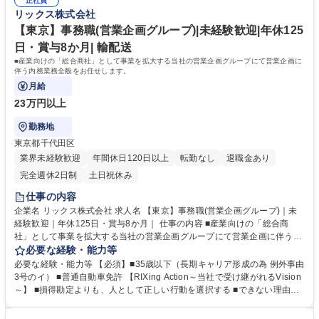
発想で提案が可能です。メーカー商社の強みを活かし、技術部門と共同で
正社員
erviews/oneday/oneday02/） ＜組織風土＞組織横断でノウハウ共有を進
リックス株式会社
製品開発から取り組むケースもございます。 募集職種 【加古川】製造業
める文化があり、社内情報共有システムを通じて、他拠点での成功事例や
向け設備機器・部品の営業｜未経験歓迎｜年休125日・賞与8ヶ月
次の1手に対するアドバイスが得られる仕組みがあります。日々改善を図
【東京】事務職(営業企画グループ)|未経験歓迎|年休125
れる環境が整っています。 学歴・資格 学歴：大学院 大学 高専 語学力：
日・賞与8か月| 輸配送
資格：第一種運転免許普通自動車
■産業向けの「総合商社」として事業を拡大する当社の営業企画グループにて営業企画に
伴う内務業務全般をお任せします。
月給
23万円以上
勤務地
東京都千代田区
業界未経験歓迎
年間休日120日以上
転勤なし
退職金あり
完全週休2日制
土日祝休み
仕事の内容
企業名 リックス株式会社 求人名 【東京】事務職(営業企画グループ)｜未
経験歓迎｜年休125日・賞与8か月｜ 仕事の内容 ■産業向けの「総合商
社」として事業を拡大する当社の営業企画グループにて営業企画に伴う内
務業務全般をお任せします。 ■営業企画の内務業務全般 ■社内会議資料作
必要な経験・能力等
成、社内外の会議開催準備関係、社内営業補助業務 ■社内システムを使用
必要な経験・能力等 【必須】■35歳以下（長期キャリア形成の為 例外事由
した業務等 募集職種 【東京】事務職(営業企画グループ)｜未経験歓迎｜年
3号のイ） ■普通自動車免許 【RIXing Action～当社で受け継がれるVision
休125日・賞与8か月｜
～】 ■損得勘定よりも、人として正しい行動を選択する ■できない理由を
探すよりも何とかしてできる方法はないかと考え抜く ■自分一人でしよう
とするよりも、同僚や取引先と積極的に協働する ■明朗闊達・ポジティブ