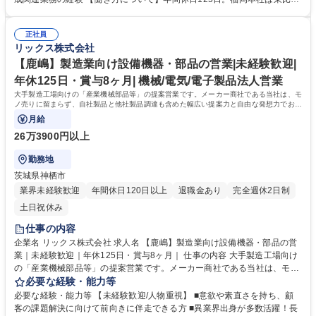
内容の変更の範囲）当社における各種業務全般 募集職種 【福岡】人事(教
駅から徒歩圏内でアクセスも良く、プライム上場企業としてコンプライア
育)｜賞与8ヶ月・福利厚生充実・年間休日125日(土日祝休)｜
ンスを遵守した健全な就業環境です。 【当社の強み】110年以上の歴史を
正社員
持つ独立系商社でありながら、製造機能も持つ「メーカー商社」として唯
リックス株式会社
一無二の立ち位置を確立しています。 学歴・資格 学歴：大学院 大学 語学
力： 資格：
【鹿嶋】製造業向け設備機器・部品の営業|未経験歓迎|
年休125日・賞与8ヶ月| 機械/電気/電子製品法人営業
大手製造工場向けの「産業機械部品等」の提案営業です。メーカー商社である当社は、モ
ノ売りに留まらず、自社製品と他社製品調達も含めた幅広い提案力と自由な発想力でお客
様の課題解決に向き合っています。
月給
26万3900円以上
勤務地
茨城県神栖市
業界未経験歓迎
年間休日120日以上
退職金あり
完全週休2日制
土日祝休み
仕事の内容
企業名 リックス株式会社 求人名 【鹿嶋】製造業向け設備機器・部品の営
業｜未経験歓迎｜年休125日・賞与8ヶ月｜ 仕事の内容 大手製造工場向け
の「産業機械部品等」の提案営業です。メーカー商社である当社は、モノ
売りに留まらず、自社製品と他社製品調達も含めた幅広い提案力と自由な
必要な経験・能力等
発想力でお客様の課題解決に向き合っています。 ◆顧客ニーズや課題を主
必要な経験・能力等 【未経験歓迎/人物重視】 ■意欲や素直さを持ち、顧
体的に捉え、課題解決にむけた最適な商品やサービスを幅広い選択肢から
客の課題解決に向けて前向きに伴走できる方 ■異業界出身が多数活躍！長