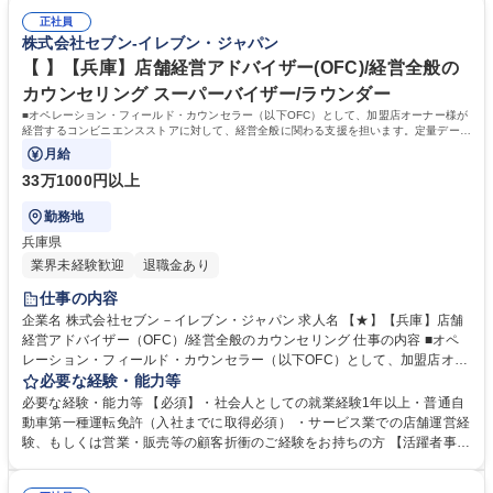
販売促進等の最新情報を収集した上で、各店舗の立地や客層、それぞれの
す。 【制度】様々なライフプランの変更に合わせた働き方が可能な制度が
オーナー様の方針もふまえた個店カウンセリングへと繋げていきます。 募
正社員
あります。 ・ＯＦＣ職限定、エリアを限定して働く制度 ※エリア内転勤
株式会社セブン-イレブン・ジャパン
集職種 【★】【京都】店舗経営アドバイザー（OFC）/経営全般のカウン
は有り ・育児や介護等にて、転勤無しになる制度 ・育児や介護等にて、
セリング
短時間で働く制度 学歴・資格 学歴：大学院 大学 高専 短大 専修学校 高校
【 】【兵庫】店舗経営アドバイザー(OFC)/経営全般の
語学力： 資格：第一種運転免許普通自動車
カウンセリング スーパーバイザー/ラウンダー
■オペレーション・フィールド・カウンセラー（以下OFC）として、加盟店オーナー様が
経営するコンビニエンスストアに対して、経営全般に関わる支援を担います。定量データ
に基づく運営支援業務をお任せします。
月給
33万1000円以上
勤務地
兵庫県
業界未経験歓迎
退職金あり
仕事の内容
企業名 株式会社セブン－イレブン・ジャパン 求人名 【★】【兵庫】店舗
経営アドバイザー（OFC）/経営全般のカウンセリング 仕事の内容 ■オペ
レーション・フィールド・カウンセラー（以下OFC）として、加盟店オー
ナー様が経営するコンビニエンスストアに対して、経営全般に関わる支援
必要な経験・能力等
を担います。定量データに基づく運営支援業務をお任せします。 【業務
必要な経験・能力等 【必須】・社会人としての就業経験1年以上・普通自
例】商圏分析、競合調査、売上や販売数等データ分析、売場確認、発注や
動車第一種運転免許（入社までに取得必須） ・サービス業での店舗運営経
売場作りアドバイス、個店行為計画の作成、従業員教育サポート等がござ
験、もしくは営業・販売等の顧客折衝のご経験をお持ちの方 【活躍者事
います。 ★尚、隔週で全国約3,000名のOFCが参加するFC会議で商品や
例】飲食店店員,アパレル販売員,携帯販売員,施工管理,保険営業など、未経
販売促進等の最新情報を収集した上で、各店舗の立地や客層、それぞれの
験からご活躍されている方が多数いらっしゃいます。 【制度】様々なライ