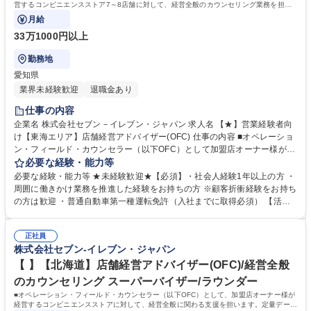
営するコンビニエンスストア7～8店舗に対して、経営全般のカウンセリング業務を担当
いただきます。
月給
33万1000円以上
勤務地
愛知県
業界未経験歓迎
退職金あり
仕事の内容
企業名 株式会社セブン－イレブン・ジャパン 求人名 【★】営業経験者向
け【東海エリア】店舗経営アドバイザー(OFC) 仕事の内容 ■オペレーショ
ン・フィールド・カウンセラー（以下OFC）として加盟店オーナー様が経
営するコンビニエンスストア7～8店舗に対して、経営全般のカウンセリン
必要な経験・能力等
グ業務を担当いただきます。 【仕事例】商圏分析、競合調査、売上や販売
必要な経験・能力等 ★未経験歓迎★【必須】・社会人経験1年以上の方 ・
数等データ分析、売場確認、発注や売場作りアドバイス、個店行為計画の
周囲に働きかけ業務を推進した経験をお持ちの方 ※顧客折衝経験をお持ち
作成、従業員教育サポートetc. ★なお、隔週で全国約3,000名のOFCが参
の方は歓迎 ・普通自動車第一種運転免許（入社までに取得必須） 【活躍
加するFC会議で商品や販売促進等の最新情報を収集した上で、各店舗の
者事例】飲食店店員,アパレル販売員,携帯販売員,施工管理,保険営業など、
立地や客層、それぞれのオーナー様の方針もふまえた個店カウンセリング
未経験からご活躍されている方が多数いらっしゃいます。 。 【キャリア
へと繋げていきます。 募集職種 【★】営業経験者向け【東海エリア】店
正社員
パス】総合職となりますので、OFCのご経験を経た後は、商品 企画や管
株式会社セブン-イレブン・ジャパン
舗経営アドバイザー(OFC)
理部門、海外事業等、様々なキャリアパスがあります。 学歴・資格 学
歴：大学院 大学 高専 短大 専修学校 高校 語学力： 資格：第一種運転免許
【 】【北海道】店舗経営アドバイザー(OFC)/経営全般
普通自動車
のカウンセリング スーパーバイザー/ラウンダー
■オペレーション・フィールド・カウンセラー（以下OFC）として、加盟店オーナー様が
経営するコンビニエンスストアに対して、経営全般に関わる支援を担います。定量データ