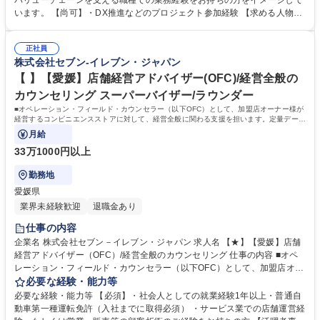
バリューチェーンを支える職種での業務経験をお持ちの方をイメージして
ゆくは物流におけるシステム化およびDX化推進も担って頂きます。 【入
います。 【尚可】・DX推進などのプロジェクト参加経験 【求める人物
社後】まずは品質管理の一連の流れや商品に関する基礎知識などを教わ
像】 ・目の前の業務をこなすだけではなく、課題解決能力を活かして活躍
り、その後上長のもと、徐々にシステム化・DX推進プロジェクトに関わ
していきたい方 【魅力】・協力会社を含め全国約80の工場拠点の製造工
っていっていただくことを期待しています。 募集職種 ★【DX推進(QC
正社員
程の最適化、品質の向上に繋がる一大プロジェクトとなります。全国にあ
株式会社セブン-イレブン・ジャパン
室)】全国約80の工場拠点の製造工程の最適化/業界最大手
る約21,000店舗のセブンイレブンに並ぶ幅広い商品の知見も身に着けるこ
とができます。 学歴・資格 学歴：大学院 大学 高専 短大 専修学校 高校 語
【 】【愛媛】店舗経営アドバイザー(OFC)/経営全般の
学力： 資格：
カウンセリング スーパーバイザー/ラウンダー
■オペレーション・フィールド・カウンセラー（以下OFC）として、加盟店オーナー様が
経営するコンビニエンスストアに対して、経営全般に関わる支援を担います。定量データ
に基づく運営支援業務をお任せします。
月給
33万1000円以上
勤務地
愛媛県
業界未経験歓迎
退職金あり
仕事の内容
企業名 株式会社セブン－イレブン・ジャパン 求人名 【★】【愛媛】店舗
経営アドバイザー（OFC）/経営全般のカウンセリング 仕事の内容 ■オペ
レーション・フィールド・カウンセラー（以下OFC）として、加盟店オー
ナー様が経営するコンビニエンスストアに対して、経営全般に関わる支援
必要な経験・能力等
を担います。定量データに基づく運営支援業務をお任せします。 【業務
必要な経験・能力等 【必須】・社会人としての就業経験1年以上・普通自
例】商圏分析、競合調査、売上や販売数等データ分析、売場確認、発注や
動車第一種運転免許（入社までに取得必須） ・サービス業での店舗運営経
売場作りアドバイス、個店行為計画の作成、従業員教育サポート等がござ