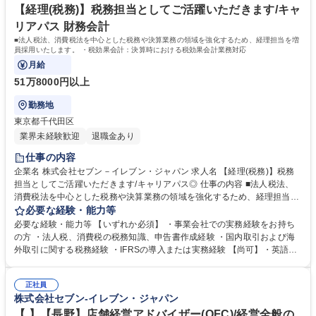
セリング
短時間で働く制度 学歴・資格 学歴：大学院 大学 高専 短大 専修学校 高校
【経理(税務)】税務担当としてご活躍いただきます/キャ
語学力： 資格：第一種運転免許普通自動車
リアパス 財務会計
■法人税法、消費税法を中心とした税務や決算業務の領域を強化するため、経理担当を増
員採用いたします。 ・税効果会計：決算時における税効果会計業務対応
月給
51万8000円以上
勤務地
東京都千代田区
業界未経験歓迎
退職金あり
仕事の内容
企業名 株式会社セブン－イレブン・ジャパン 求人名 【経理(税務)】税務
担当としてご活躍いただきます/キャリアパス◎ 仕事の内容 ■法人税法、
消費税法を中心とした税務や決算業務の領域を強化するため、経理担当を
増員採用いたします。 ・税効果会計：決算時における税効果会計業務対応
必要な経験・能力等
・税務関係業務：法人税、消費税を中心とした税務業務、決算時(四半期)
必要な経験・能力等 【いずれか必須】 ・事業会社での実務経験をお持ち
の税金計算対応、税務調査対応 ・税務統制業務：連結納税、グループ通算
の方 ・法人税、消費税の税務知識、申告書作成経験 ・国内取引および海
税制における子会社含めたマネジメント ・税務処理の適正化に関する指導
外取引に関する税務経験 ・IFRSの導入または実務経験 【尚可】・英語ス
業務：各部門、各子会社への業務指導、問合せ対応 など ・国内取引およ
キルをお持ちの方 学歴・資格 学歴：大学院 大学 高専 短大 専修学校 高校
び海外取引に関する税務業務全般 ・IFRS（国際財務報告基準）の導入お
語学力： 資格：
よび実務対応 募集職種 【経理(税務)】税務担当としてご活躍いただきま
正社員
株式会社セブン-イレブン・ジャパン
す/キャリアパス◎
【 】【長野】店舗経営アドバイザー(OFC)/経営全般の