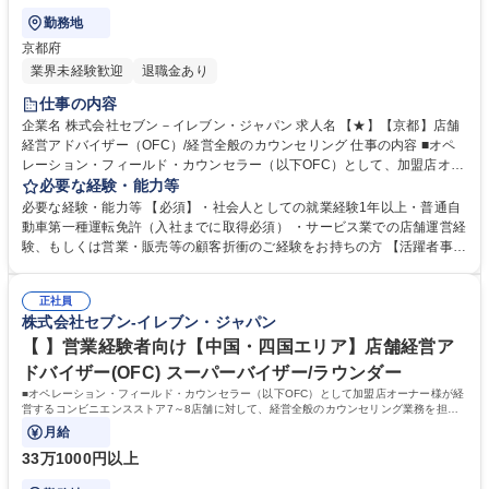
勤務地
京都府
業界未経験歓迎
退職金あり
仕事の内容
企業名 株式会社セブン－イレブン・ジャパン 求人名 【★】【京都】店舗
経営アドバイザー（OFC）/経営全般のカウンセリング 仕事の内容 ■オペ
レーション・フィールド・カウンセラー（以下OFC）として、加盟店オー
ナー様が経営するコンビニエンスストアに対して、経営全般に関わる支援
必要な経験・能力等
を担います。定量データに基づく運営支援業務をお任せします。 【業務
必要な経験・能力等 【必須】・社会人としての就業経験1年以上・普通自
例】商圏分析、競合調査、売上や販売数等データ分析、売場確認、発注や
動車第一種運転免許（入社までに取得必須） ・サービス業での店舗運営経
売場作りアドバイス、個店行為計画の作成、従業員教育サポート等がござ
験、もしくは営業・販売等の顧客折衝のご経験をお持ちの方 【活躍者事
います。 ★尚、隔週で全国約3,000名のOFCが参加するFC会議で商品や
例】飲食店店員,アパレル販売員,携帯販売員,施工管理,保険営業など、未経
販売促進等の最新情報を収集した上で、各店舗の立地や客層、それぞれの
験からご活躍されている方が多数いらっしゃいます。 【制度】様々なライ
オーナー様の方針もふまえた個店カウンセリングへと繋げていきます。 募
正社員
フプランの変更に合わせた働き方が可能な制度があります。 ・ＯＦＣ職限
株式会社セブン-イレブン・ジャパン
集職種 【★】【京都】店舗経営アドバイザー（OFC）/経営全般のカウン
定、エリアを限定して働く制度 ※エリア内転勤は有り ・育児や介護等に
セリング
て、転勤無しになる制度 ・育児や介護等にて、短時間で働く制度 学歴・
【 】営業経験者向け【中国・四国エリア】店舗経営ア
資格 学歴：大学院 大学 高専 短大 専修学校 高校 語学力： 資格：第一種運
ドバイザー(OFC) スーパーバイザー/ラウンダー
転免許普通自動車
■オペレーション・フィールド・カウンセラー（以下OFC）として加盟店オーナー様が経
営するコンビニエンスストア7～8店舗に対して、経営全般のカウンセリング業務を担当
いただきます。
月給
33万1000円以上