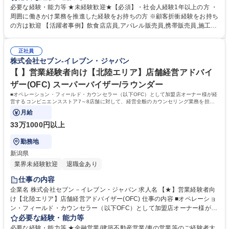
を担います。定量データに基づく運営支援業務をお任せします。 【業務
必要な経験・能力等 ★未経験歓迎★【必須】・社会人経験1年以上の方 ・
例】商圏分析、競合調査、売上や販売数等データ分析、売場確認、発注や
周囲に働きかけ業務を推進した経験をお持ちの方 ※顧客折衝経験をお持ち
売場作りアドバイス、個店行為計画の作成、従業員教育サポート等がござ
の方は歓迎 【活躍者事例】飲食店店員,アパレル販売員,携帯販売員,施工管
います。 ★尚、隔週で全国約3,000名のOFCが参加するFC会議で商品や
理,保険営業など、未経験からご活躍されている方が多数いらっしゃいま
販売促進等の最新情報を収集した上で、各店舗の立地や客層、それぞれの
す。 【制度】様々なライフプランの変更に合わせた働き方が可能な制度が
オーナー様の方針もふまえた個店カウンセリングへと繋げていきます。 募
正社員
あります。 ・ＯＦＣ職限定、エリアを限定して働く制度 ※エリア内転勤
株式会社セブン-イレブン・ジャパン
集職種 【★】【静岡】店舗経営アドバイザー（OFC）/経営全般のカウン
は有り ・育児や介護等にて、転勤無しになる制度 ・育児や介護等にて、
セリング
短時間で働く制度 学歴・資格 学歴：大学院 大学 高専 短大 専修学校 高校
【 】営業経験者向け【北陸エリア】店舗経営アドバイ
語学力： 資格：第一種運転免許普通自動車
ザー(OFC) スーパーバイザー/ラウンダー
■オペレーション・フィールド・カウンセラー（以下OFC）として加盟店オーナー様が経
営するコンビニエンスストア7～8店舗に対して、経営全般のカウンセリング業務を担当
いただきます。
月給
33万1000円以上
勤務地
新潟県
業界未経験歓迎
退職金あり
仕事の内容
企業名 株式会社セブン－イレブン・ジャパン 求人名 【★】営業経験者向
け【北陸エリア】店舗経営アドバイザー(OFC) 仕事の内容 ■オペレーショ
ン・フィールド・カウンセラー（以下OFC）として加盟店オーナー様が経
営するコンビニエンスストア7～8店舗に対して、経営全般のカウンセリン
必要な経験・能力等
グ業務を担当いただきます。 【仕事例】商圏分析、競合調査、売上や販売
必要な経験・能力等 ★金融営業/建築不動産営業/車の営業等のご経験者大