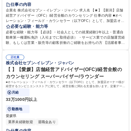
仕事の内容
企業名 株式会社セブン－イレブン・ジャパン 求人名 【★】【新潟】店舗
経営アドバイザー（OFC）/経営全般のカウンセリング 仕事の内容 ■オペ
レーション・フィールド・カウンセラー（以下OFC）として、加盟店オー
ナー様が経営するコンビニエンスストアに対して、経営全般に関わる支援
必要な経験・能力等
を担います。定量データに基づく運営支援業務をお任せします。 【業務
必要な経験・能力等 【必須】・社会人としての就業経験1年以上・普通自
例】商圏分析、競合調査、売上や販売数等データ分析、売場確認、発注や
動車第一種運転免許（入社までに取得必須） ・サービス業での店舗運営経
売場作りアドバイス、個店行為計画の作成、従業員教育サポート等がござ
験、もしくは営業・販売等の顧客折衝のご経験をお持ちの方 【活躍者事
います。 ★尚、隔週で全国約3,000名のOFCが参加するFC会議で商品や
例】飲食店店員,アパレル販売員,携帯販売員,施工管理,保険営業など、未経
販売促進等の最新情報を収集した上で、各店舗の立地や客層、それぞれの
験からご活躍されている方が多数いらっしゃいます。 【制度】様々なライ
オーナー様の方針もふまえた個店カウンセリングへと繋げていきます。 募
正社員
フプランの変更に合わせた働き方が可能な制度があります。 ・ＯＦＣ職限
株式会社セブン-イレブン・ジャパン
集職種 【★】【新潟】店舗経営アドバイザー（OFC）/経営全般のカウン
定、エリアを限定して働く制度 ※エリア内転勤は有り ・育児や介護等に
セリング
て、転勤無しになる制度 ・育児や介護等にて、短時間で働く制度 学歴・
【 】【愛媛】店舗経営アドバイザー(OFC)/経営全般の
資格 学歴：大学院 大学 高専 短大 専修学校 高校 語学力： 資格：第一種運
カウンセリング スーパーバイザー/ラウンダー
転免許普通自動車
■オペレーション・フィールド・カウンセラー（以下OFC）として、加盟店オーナー様が
経営するコンビニエンスストアに対して、経営全般に関わる支援を担います。定量データ
に基づく運営支援業務をお任せします。
月給
33万1000円以上
勤務地
愛媛県
業界未経験歓迎
退職金あり
仕事の内容