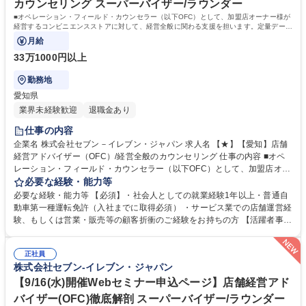
カウンセリング スーパーバイザー/ラウンダー
転免許普通自動車
■オペレーション・フィールド・カウンセラー（以下OFC）として、加盟店オーナー様が
経営するコンビニエンスストアに対して、経営全般に関わる支援を担います。定量データ
に基づく運営支援業務をお任せします。
月給
33万1000円以上
勤務地
愛知県
業界未経験歓迎
退職金あり
仕事の内容
企業名 株式会社セブン－イレブン・ジャパン 求人名 【★】【愛知】店舗
経営アドバイザー（OFC）/経営全般のカウンセリング 仕事の内容 ■オペ
レーション・フィールド・カウンセラー（以下OFC）として、加盟店オー
ナー様が経営するコンビニエンスストアに対して、経営全般に関わる支援
必要な経験・能力等
を担います。定量データに基づく運営支援業務をお任せします。 【業務
必要な経験・能力等 【必須】・社会人としての就業経験1年以上・普通自
例】商圏分析、競合調査、売上や販売数等データ分析、売場確認、発注や
動車第一種運転免許（入社までに取得必須） ・サービス業での店舗運営経
売場作りアドバイス、個店行為計画の作成、従業員教育サポート等がござ
験、もしくは営業・販売等の顧客折衝のご経験をお持ちの方 【活躍者事
います。 ★尚、隔週で全国約3,000名のOFCが参加するFC会議で商品や
例】飲食店店員,アパレル販売員,携帯販売員,施工管理,保険営業など、未経
販売促進等の最新情報を収集した上で、各店舗の立地や客層、それぞれの
験からご活躍されている方が多数いらっしゃいます。 【制度】様々なライ
オーナー様の方針もふまえた個店カウンセリングへと繋げていきます。 募
正社員
フプランの変更に合わせた働き方が可能な制度があります。 ・ＯＦＣ職限
株式会社セブン-イレブン・ジャパン
集職種 【★】【愛知】店舗経営アドバイザー（OFC）/経営全般のカウン
定、エリアを限定して働く制度 ※エリア内転勤は有り ・育児や介護等に
セリング
て、転勤無しになる制度 ・育児や介護等にて、短時間で働く制度 学歴・
【9/16(水)開催Webセミナー申込ページ】店舗経営アド
資格 学歴：大学院 大学 高専 短大 専修学校 高校 語学力： 資格：第一種運
バイザー(OFC)徹底解剖 スーパーバイザー/ラウンダー