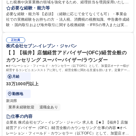
した税務や決算業務の領域を強化するため、経理担当を増員採用いたしま
す。 ・税効果会計：決算時における税効果会計業務対応 ・税務関係業
必要な経験・能力等
務：法人税、消費税を中心とした税務業務、決算時(四半期)の税金計算対
必要な経験・能力等 【必須】（経験に応じて全てなくても可） ・事業会
応、税務調査対応 ・税務統制業務：連結納税、グループ通算税制における
社での実務経験をお持ちの方 ・法人税、消費税の税務知識、申告書作成経
子会社含めたマネジメント ・税務処理の適正化に関する指導業務：各部
験 ・国内取引および海外取引に関する税務経験 ・IFRSの導入または実務
門、各子会社への業務指導、問合せ対応 など ・国内取引および海外取引
経験 【尚可】・英語スキルをお持ちの方 学歴・資格 学歴：大学院 大学 高
に関する税務業務全般 ・IFRS（国際財務報告基準）の導入および実務対
専 短大 専修学校 高校 語学力： 資格：
応 募集職種 【経理(税務)】税務担当としてご活躍いただきます
正社員
株式会社セブン-イレブン・ジャパン
【 】【福井】店舗経営アドバイザー(OFC)/経営全般の
カウンセリング スーパーバイザー/ラウンダー
■オペレーション・フィールド・カウンセラー（以下OFC）として、加盟店オーナー様が
経営するコンビニエンスストアに対して、経営全般に関わる支援を担います。定量データ
に基づく運営支援業務をお任せします。
月給
33万1000円以上
勤務地
新潟県
業界未経験歓迎
退職金あり
仕事の内容
企業名 株式会社セブン－イレブン・ジャパン 求人名 【★】【福井】店舗
経営アドバイザー（OFC）/経営全般のカウンセリング 仕事の内容 ■オペ
レーション・フィールド・カウンセラー（以下OFC）として、加盟店オー