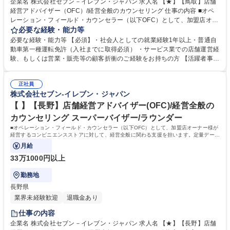
企業名 株式会社セブン－イレブン・ジャパン 求人名 【★】【鳥取】店舗
経営アドバイザー（OFC）/経営全般のカウンセリング 仕事の内容 ■オペ
レーション・フィールド・カウンセラー（以下OFC）として、加盟店オー
ナー様が経営するコンビニエンスストアに対して、経営全般に関わる支援
必要な経験・能力等
を担います。定量データに基づく運営支援業務をお任せします。 【業務
必要な経験・能力等 【必須】・社会人としての就業経験1年以上・普通自
例】商圏分析、競合調査、売上や販売数等データ分析、売場確認、発注や
動車第一種運転免許（入社までに取得必須） ・サービス業での店舗運営経
売場作りアドバイス、個店行為計画の作成、従業員教育サポート等がござ
験、もしくは営業・販売等の顧客折衝のご経験をお持ちの方 【活躍者事
います。 ★尚、隔週で全国約3,000名のOFCが参加するFC会議で商品や
例】飲食店店員,アパレル販売員,携帯販売員,施工管理,保険営業など、未経
販売促進等の最新情報を収集した上で、各店舗の立地や客層、それぞれの
験からご活躍されている方が多数いらっしゃいます。 【制度】様々なライ
オーナー様の方針もふまえた個店カウンセリングへと繋げていきます。 募
正社員
フプランの変更に合わせた働き方が可能な制度があります。 ・ＯＦＣ職限
株式会社セブン-イレブン・ジャパン
集職種 【★】【鳥取】店舗経営アドバイザー（OFC）/経営全般のカウン
定、エリアを限定して働く制度 ※エリア内転勤は有り ・育児や介護等に
セリング
て、転勤無しになる制度 ・育児や介護等にて、短時間で働く制度 学歴・
【 】【長野】店舗経営アドバイザー(OFC)/経営全般の
資格 学歴：大学院 大学 高専 短大 専修学校 高校 語学力： 資格：第一種運
カウンセリング スーパーバイザー/ラウンダー
転免許普通自動車
■オペレーション・フィールド・カウンセラー（以下OFC）として、加盟店オーナー様が
経営するコンビニエンスストアに対して、経営全般に関わる支援を担います。定量データ
に基づく運営支援業務をお任せします。
月給
33万1000円以上
勤務地
長野県
業界未経験歓迎
退職金あり
仕事の内容
企業名 株式会社セブン－イレブン・ジャパン 求人名 【★】【長野】店舗