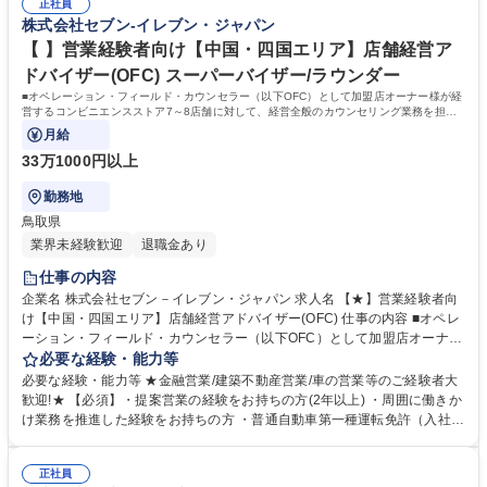
オーナー様の方針もふまえた個店カウンセリングへと繋げていきます。 募
正社員
フプランの変更に合わせた働き方が可能な制度があります。 ・ＯＦＣ職限
株式会社セブン-イレブン・ジャパン
集職種 【★】【兵庫】店舗経営アドバイザー（OFC）/経営全般のカウン
定、エリアを限定して働く制度 ※エリア内転勤は有り ・育児や介護等に
セリング
て、転勤無しになる制度 ・育児や介護等にて、短時間で働く制度 学歴・
【 】営業経験者向け【中国・四国エリア】店舗経営ア
資格 学歴：大学院 大学 高専 短大 専修学校 高校 語学力： 資格：第一種運
ドバイザー(OFC) スーパーバイザー/ラウンダー
転免許普通自動車
■オペレーション・フィールド・カウンセラー（以下OFC）として加盟店オーナー様が経
営するコンビニエンスストア7～8店舗に対して、経営全般のカウンセリング業務を担当
いただきます。
月給
33万1000円以上
勤務地
鳥取県
業界未経験歓迎
退職金あり
仕事の内容
企業名 株式会社セブン－イレブン・ジャパン 求人名 【★】営業経験者向
け【中国・四国エリア】店舗経営アドバイザー(OFC) 仕事の内容 ■オペレ
ーション・フィールド・カウンセラー（以下OFC）として加盟店オーナー
様が経営するコンビニエンスストア7～8店舗に対して、経営全般のカウン
必要な経験・能力等
セリング業務を担当いただきます。 【仕事例】商圏分析、競合調査、売上
必要な経験・能力等 ★金融営業/建築不動産営業/車の営業等のご経験者大
や販売数等データ分析、売場確認、発注や売場作りアドバイス、個店行為
歓迎!★ 【必須】・提案営業の経験をお持ちの方(2年以上) ・周囲に働きか
計画の作成、従業員教育サポートetc. ★なお、隔週で全国約3,000名のOF
け業務を推進した経験をお持ちの方 ・普通自動車第一種運転免許（入社ま
Cが参加するFC会議で商品や販売促進等の最新情報を収集した上で、各店
でに取得必須） 【活躍者事例】飲食店店員,アパレル販売員,携帯販売員,施
舗の立地や客層、それぞれのオーナー様の方針もふまえた個店カウンセリ
工管理,保険営業など、未経験からご活躍されている方が多数いらっしゃい
ングへと繋げていきます。 募集職種 【★】営業経験者向け【中国・四国
正社員
ます。 。 【キャリアパス】総合職となりますので、OFCのご経験を経た