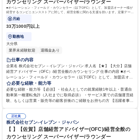
カウンセリング スーパーバイザー/ラウンダー
■オペレーション・フィールド・カウンセラー（以下OFC）として、加盟店オーナー様が
経営するコンビニエンスストアに対して、経営全般に関わる支援を担います。定量データ
に基づく運営支援業務をお任せします。
月給
33万1000円以上
勤務地
大分県
業界未経験歓迎
退職金あり
仕事の内容
企業名 株式会社セブン－イレブン・ジャパン 求人名 【★】【大分】店舗
経営アドバイザー（OFC）/経営全般のカウンセリング 仕事の内容 ■オペ
レーション・フィールド・カウンセラー（以下OFC）として、加盟店オー
ナー様が経営するコンビニエンスストアに対して、経営全般に関わる支援
必要な経験・能力等
を担います。定量データに基づく運営支援業務をお任せします。 【業務
必要な経験・能力等 【必須】・社会人としての就業経験1年以上・普通自
例】商圏分析、競合調査、売上や販売数等データ分析、売場確認、発注や
動車第一種運転免許（入社までに取得必須） ・サービス業での店舗運営経
売場作りアドバイス、個店行為計画の作成、従業員教育サポート等がござ
験、もしくは営業・販売等の顧客折衝のご経験をお持ちの方 【活躍者事
います。 ★尚、隔週で全国約3,000名のOFCが参加するFC会議で商品や
例】飲食店店員,アパレル販売員,携帯販売員,施工管理,保険営業など、未経
販売促進等の最新情報を収集した上で、各店舗の立地や客層、それぞれの
験からご活躍されている方が多数いらっしゃいます。 【制度】様々なライ
オーナー様の方針もふまえた個店カウンセリングへと繋げていきます。 募
正社員
フプランの変更に合わせた働き方が可能な制度があります。 ・ＯＦＣ職限
株式会社セブン-イレブン・ジャパン
集職種 【★】【大分】店舗経営アドバイザー（OFC）/経営全般のカウン
定、エリアを限定して働く制度 ※エリア内転勤は有り ・育児や介護等に
セリング
て、転勤無しになる制度 ・育児や介護等にて、短時間で働く制度 学歴・
【 】【佐賀】店舗経営アドバイザー(OFC)/経営全般の
資格 学歴：大学院 大学 高専 短大 専修学校 高校 語学力： 資格：第一種運
カウンセリング スーパーバイザー/ラウンダー