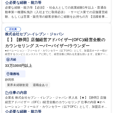
ナー様が経営するコンビニエンスストアに対して、経営全般に関わる支援
必要な経験・能力等
を担います。定量データに基づく運営支援業務をお任せします。 【業務
必要な経験・能力等 【必須】・社会人としての就業経験1年以上・普通自
例】商圏分析、競合調査、売上や販売数等データ分析、売場確認、発注や
動車第一種運転免許（入社までに取得必須） ・サービス業での店舗運営経
売場作りアドバイス、個店行為計画の作成、従業員教育サポート等がござ
験、もしくは営業・販売等の顧客折衝のご経験をお持ちの方 【活躍者事
います。 ★尚、隔週で全国約3,000名のOFCが参加するFC会議で商品や
例】飲食店店員,アパレル販売員,携帯販売員,施工管理,保険営業など、未経
販売促進等の最新情報を収集した上で、各店舗の立地や客層、それぞれの
験からご活躍されている方が多数いらっしゃいます。 【制度】様々なライ
オーナー様の方針もふまえた個店カウンセリングへと繋げていきます。 募
正社員
フプランの変更に合わせた働き方が可能な制度があります。 ・ＯＦＣ職限
株式会社セブン-イレブン・ジャパン
集職種 【★】【福井】店舗経営アドバイザー（OFC）/経営全般のカウン
定、エリアを限定して働く制度 ※エリア内転勤は有り ・育児や介護等に
セリング
て、転勤無しになる制度 ・育児や介護等にて、短時間で働く制度 学歴・
【 】【静岡】店舗経営アドバイザー(OFC)/経営全般の
資格 学歴：大学院 大学 高専 短大 専修学校 高校 語学力： 資格：第一種運
カウンセリング スーパーバイザー/ラウンダー
転免許普通自動車
■オペレーション・フィールド・カウンセラー（以下OFC）として、加盟店オーナー様が
経営するコンビニエンスストアに対して、経営全般に関わる支援を担います。定量データ
に基づく運営支援業務をお任せします。
月給
33万1000円以上
勤務地
静岡県
業界未経験歓迎
退職金あり
仕事の内容
企業名 株式会社セブン－イレブン・ジャパン 求人名 【★】【静岡】店舗
経営アドバイザー（OFC）/経営全般のカウンセリング 仕事の内容 ■オペ
レーション・フィールド・カウンセラー（以下OFC）として、加盟店オー
ナー様が経営するコンビニエンスストアに対して、経営全般に関わる支援
必要な経験・能力等