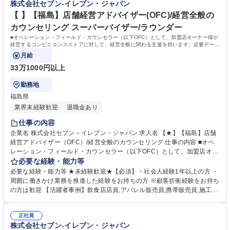
株式会社セブン-イレブン・ジャパン
エリア】店舗経営アドバイザー(OFC)
後は、商品 企画や管理部門、海外事業等、様々なキャリアパスがありま
す。 学歴・資格 学歴：大学院 大学 高専 短大 専修学校 高校 語学力： 資
【 】【福島】店舗経営アドバイザー(OFC)/経営全般の
格：第一種運転免許普通自動車
カウンセリング スーパーバイザー/ラウンダー
■オペレーション・フィールド・カウンセラー（以下OFC）として、加盟店オーナー様が
経営するコンビニエンスストアに対して、経営全般に関わる支援を担います。定量データ
に基づく運営支援業務をお任せします。
月給
33万1000円以上
勤務地
福島県
業界未経験歓迎
退職金あり
仕事の内容
企業名 株式会社セブン－イレブン・ジャパン 求人名 【★】【福島】店舗
経営アドバイザー（OFC）/経営全般のカウンセリング 仕事の内容 ■オペ
レーション・フィールド・カウンセラー（以下OFC）として、加盟店オー
ナー様が経営するコンビニエンスストアに対して、経営全般に関わる支援
必要な経験・能力等
を担います。定量データに基づく運営支援業務をお任せします。 【業務
必要な経験・能力等 ★未経験歓迎★【必須】・社会人経験1年以上の方 ・
例】商圏分析、競合調査、売上や販売数等データ分析、売場確認、発注や
周囲に働きかけ業務を推進した経験をお持ちの方 ※顧客折衝経験をお持ち
売場作りアドバイス、個店行為計画の作成、従業員教育サポート等がござ
の方は歓迎 【活躍者事例】飲食店店員,アパレル販売員,携帯販売員,施工管
います。 ★尚、隔週で全国約3,000名のOFCが参加するFC会議で商品や
理,保険営業など、未経験からご活躍されている方が多数いらっしゃいま
販売促進等の最新情報を収集した上で、各店舗の立地や客層、それぞれの
す。 【制度】様々なライフプランの変更に合わせた働き方が可能な制度が
オーナー様の方針もふまえた個店カウンセリングへと繋げていきます。 募
正社員
あります。 ・ＯＦＣ職限定、エリアを限定して働く制度 ※エリア内転勤
株式会社セブン-イレブン・ジャパン
集職種 【★】【福島】店舗経営アドバイザー（OFC）/経営全般のカウン
は有り ・育児や介護等にて、転勤無しになる制度 ・育児や介護等にて、