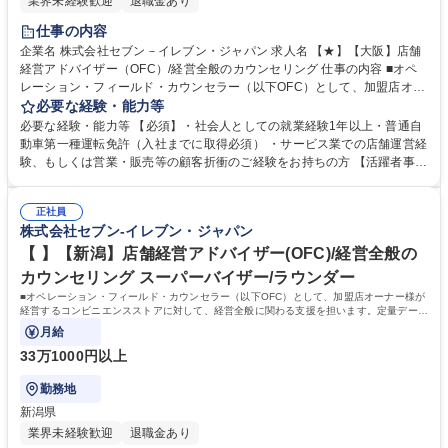
業界未経験歓迎
退職金あり
仕事の内容
企業名 株式会社セブン－イレブン・ジャパン 求人名 【★】【大阪】店舗
経営アドバイザー（OFC）/経営全般のカウンセリング 仕事の内容 ■オペ
レーション・フィールド・カウンセラー（以下OFC）として、加盟店オー
ナー様が経営するコンビニエンスストアに対して、経営全般に関わる支援
必要な経験・能力等
を担います。定量データに基づく運営支援業務をお任せします。 【業務
必要な経験・能力等 【必須】・社会人としての就業経験1年以上・普通自
例】商圏分析、競合調査、売上や販売数等データ分析、売場確認、発注や
動車第一種運転免許（入社までに取得必須） ・サービス業での店舗運営経
売場作りアドバイス、個店行為計画の作成、従業員教育サポート等がござ
験、もしくは営業・販売等の顧客折衝のご経験をお持ちの方 【活躍者事
います。 ★尚、隔週で全国約3,000名のOFCが参加するFC会議で商品や
例】飲食店店員,アパレル販売員,携帯販売員,施工管理,保険営業など、未経
販売促進等の最新情報を収集した上で、各店舗の立地や客層、それぞれの
験からご活躍されている方が多数いらっしゃいます。 【制度】様々なライ
オーナー様の方針もふまえた個店カウンセリングへと繋げていきます。 募
正社員
フプランの変更に合わせた働き方が可能な制度があります。 ・ＯＦＣ職限
株式会社セブン-イレブン・ジャパン
集職種 【★】【大阪】店舗経営アドバイザー（OFC）/経営全般のカウン
定、エリアを限定して働く制度 ※エリア内転勤は有り ・育児や介護等に
セリング
て、転勤無しになる制度 ・育児や介護等にて、短時間で働く制度 学歴・
【 】【新潟】店舗経営アドバイザー(OFC)/経営全般の
資格 学歴：大学院 大学 高専 短大 専修学校 高校 語学力： 資格：第一種運
カウンセリング スーパーバイザー/ラウンダー
転免許普通自動車
■オペレーション・フィールド・カウンセラー（以下OFC）として、加盟店オーナー様が
経営するコンビニエンスストアに対して、経営全般に関わる支援を担います。定量データ
に基づく運営支援業務をお任せします。
月給
33万1000円以上
勤務地
新潟県
業界未経験歓迎
退職金あり