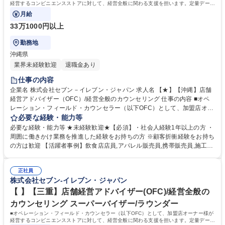
経営するコンビニエンスストアに対して、経営全般に関わる支援を担います。定量データ
に基づく運営支援業務をお任せします。
月給
33万1000円以上
勤務地
沖縄県
業界未経験歓迎
退職金あり
仕事の内容
企業名 株式会社セブン－イレブン・ジャパン 求人名 【★】【沖縄】店舗
経営アドバイザー（OFC）/経営全般のカウンセリング 仕事の内容 ■オペ
レーション・フィールド・カウンセラー（以下OFC）として、加盟店オー
ナー様が経営するコンビニエンスストアに対して、経営全般に関わる支援
必要な経験・能力等
を担います。定量データに基づく運営支援業務をお任せします。 【業務
必要な経験・能力等 ★未経験歓迎★【必須】・社会人経験1年以上の方 ・
例】商圏分析、競合調査、売上や販売数等データ分析、売場確認、発注や
周囲に働きかけ業務を推進した経験をお持ちの方 ※顧客折衝経験をお持ち
売場作りアドバイス、個店行為計画の作成、従業員教育サポート等がござ
の方は歓迎 【活躍者事例】飲食店店員,アパレル販売員,携帯販売員,施工管
います。 ★尚、隔週で全国約3,000名のOFCが参加するFC会議で商品や
理,保険営業など、未経験からご活躍されている方が多数いらっしゃいま
販売促進等の最新情報を収集した上で、各店舗の立地や客層、それぞれの
す。 【制度】様々なライフプランの変更に合わせた働き方が可能な制度が
オーナー様の方針もふまえた個店カウンセリングへと繋げていきます。 募
正社員
あります。 ・ＯＦＣ職限定、エリアを限定して働く制度 ※エリア内転勤
株式会社セブン-イレブン・ジャパン
集職種 【★】【沖縄】店舗経営アドバイザー（OFC）/経営全般のカウン
は有り ・育児や介護等にて、転勤無しになる制度 ・育児や介護等にて、
セリング
短時間で働く制度 学歴・資格 学歴：大学院 大学 高専 短大 専修学校 高校
【 】【三重】店舗経営アドバイザー(OFC)/経営全般の
語学力： 資格：第一種運転免許普通自動車
カウンセリング スーパーバイザー/ラウンダー
■オペレーション・フィールド・カウンセラー（以下OFC）として、加盟店オーナー様が
経営するコンビニエンスストアに対して、経営全般に関わる支援を担います。定量データ