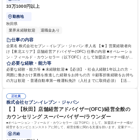
33万1000円以上
勤務地
秋田県
業界未経験歓迎
退職金あり
仕事の内容
企業名 株式会社セブン－イレブン・ジャパン 求人名 【★】営業経験者向
け【東北エリア】店舗経営アドバイザー(OFC) 仕事の内容 ■オペレーショ
ン・フィールド・カウンセラー（以下OFC）として加盟店オーナー様が経
営するコンビニエンスストア7～8店舗に対して、経営全般のカウンセリン
必要な経験・能力等
グ業務を担当いただきます。 【仕事例】商圏分析、競合調査、売上や販売
必要な経験・能力等 ★未経験歓迎★【必須】・社会人経験1年以上の方 ・
数等データ分析、売場確認、発注や売場作りアドバイス、個店行為計画の
周囲に働きかけ業務を推進した経験をお持ちの方 ※顧客折衝経験をお持ち
作成、従業員教育サポートetc. ★なお、隔週で全国約3,000名のOFCが参
の方は歓迎 ・普通自動車第一種運転免許（入社までに取得必須） 【活躍
加するFC会議で商品や販売促進等の最新情報を収集した上で、各店舗の
者事例】飲食店店員,アパレル販売員,携帯販売員,施工管理,保険営業など、
立地や客層、それぞれのオーナー様の方針もふまえた個店カウンセリング
未経験からご活躍されている方が多数いらっしゃいます。 。 【キャリア
へと繋げていきます。 募集職種 【★】営業経験者向け【東北エリア】店
正社員
パス】総合職となりますので、OFCのご経験を経た後は、商品 企画や管
株式会社セブン-イレブン・ジャパン
舗経営アドバイザー(OFC)
理部門、海外事業等、様々なキャリアパスがあります。 学歴・資格 学
歴：大学院 大学 高専 短大 専修学校 高校 語学力： 資格：第一種運転免許
【 】【秋田】店舗経営アドバイザー(OFC)/経営全般の
普通自動車
カウンセリング スーパーバイザー/ラウンダー
■オペレーション・フィールド・カウンセラー（以下OFC）として、加盟店オーナー様が
経営するコンビニエンスストアに対して、経営全般に関わる支援を担います。定量データ
に基づく運営支援業務をお任せします。
月給