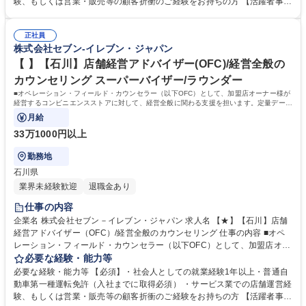
験、もしくは営業・販売等の顧客折衝のご経験をお持ちの方 【活躍者事
います。 ★尚、隔週で全国約3,000名のOFCが参加するFC会議で商品や
例】飲食店店員,アパレル販売員,携帯販売員,施工管理,保険営業など、未経
販売促進等の最新情報を収集した上で、各店舗の立地や客層、それぞれの
験からご活躍されている方が多数いらっしゃいます。 【制度】様々なライ
オーナー様の方針もふまえた個店カウンセリングへと繋げていきます。 募
正社員
フプランの変更に合わせた働き方が可能な制度があります。 ・ＯＦＣ職限
株式会社セブン-イレブン・ジャパン
集職種 【★】【愛媛】店舗経営アドバイザー（OFC）/経営全般のカウン
定、エリアを限定して働く制度 ※エリア内転勤は有り ・育児や介護等に
セリング
て、転勤無しになる制度 ・育児や介護等にて、短時間で働く制度 学歴・
【 】【石川】店舗経営アドバイザー(OFC)/経営全般の
資格 学歴：大学院 大学 高専 短大 専修学校 高校 語学力： 資格：第一種運
カウンセリング スーパーバイザー/ラウンダー
転免許普通自動車
■オペレーション・フィールド・カウンセラー（以下OFC）として、加盟店オーナー様が
経営するコンビニエンスストアに対して、経営全般に関わる支援を担います。定量データ
に基づく運営支援業務をお任せします。
月給
33万1000円以上
勤務地
石川県
業界未経験歓迎
退職金あり
仕事の内容
企業名 株式会社セブン－イレブン・ジャパン 求人名 【★】【石川】店舗
経営アドバイザー（OFC）/経営全般のカウンセリング 仕事の内容 ■オペ
レーション・フィールド・カウンセラー（以下OFC）として、加盟店オー
ナー様が経営するコンビニエンスストアに対して、経営全般に関わる支援
必要な経験・能力等
を担います。定量データに基づく運営支援業務をお任せします。 【業務
必要な経験・能力等 【必須】・社会人としての就業経験1年以上・普通自
例】商圏分析、競合調査、売上や販売数等データ分析、売場確認、発注や
動車第一種運転免許（入社までに取得必須） ・サービス業での店舗運営経
売場作りアドバイス、個店行為計画の作成、従業員教育サポート等がござ
験、もしくは営業・販売等の顧客折衝のご経験をお持ちの方 【活躍者事