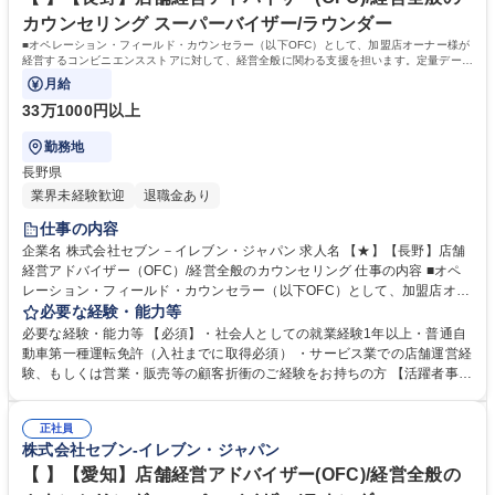
カウンセリング スーパーバイザー/ラウンダー
■オペレーション・フィールド・カウンセラー（以下OFC）として、加盟店オーナー様が
経営するコンビニエンスストアに対して、経営全般に関わる支援を担います。定量データ
に基づく運営支援業務をお任せします。
月給
33万1000円以上
勤務地
長野県
業界未経験歓迎
退職金あり
仕事の内容
企業名 株式会社セブン－イレブン・ジャパン 求人名 【★】【長野】店舗
経営アドバイザー（OFC）/経営全般のカウンセリング 仕事の内容 ■オペ
レーション・フィールド・カウンセラー（以下OFC）として、加盟店オー
ナー様が経営するコンビニエンスストアに対して、経営全般に関わる支援
必要な経験・能力等
を担います。定量データに基づく運営支援業務をお任せします。 【業務
必要な経験・能力等 【必須】・社会人としての就業経験1年以上・普通自
例】商圏分析、競合調査、売上や販売数等データ分析、売場確認、発注や
動車第一種運転免許（入社までに取得必須） ・サービス業での店舗運営経
売場作りアドバイス、個店行為計画の作成、従業員教育サポート等がござ
験、もしくは営業・販売等の顧客折衝のご経験をお持ちの方 【活躍者事
います。 ★尚、隔週で全国約3,000名のOFCが参加するFC会議で商品や
例】飲食店店員,アパレル販売員,携帯販売員,施工管理,保険営業など、未経
販売促進等の最新情報を収集した上で、各店舗の立地や客層、それぞれの
験からご活躍されている方が多数いらっしゃいます。 【制度】様々なライ
オーナー様の方針もふまえた個店カウンセリングへと繋げていきます。 募
正社員
フプランの変更に合わせた働き方が可能な制度があります。 ・ＯＦＣ職限
株式会社セブン-イレブン・ジャパン
集職種 【★】【長野】店舗経営アドバイザー（OFC）/経営全般のカウン
定、エリアを限定して働く制度 ※エリア内転勤は有り ・育児や介護等に
セリング
て、転勤無しになる制度 ・育児や介護等にて、短時間で働く制度 学歴・
【 】【愛知】店舗経営アドバイザー(OFC)/経営全般の
資格 学歴：大学院 大学 高専 短大 専修学校 高校 語学力： 資格：第一種運