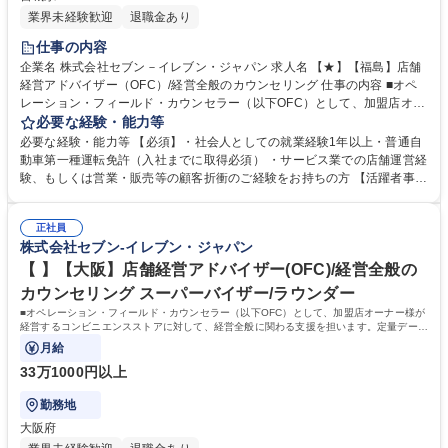
業界未経験歓迎
退職金あり
仕事の内容
企業名 株式会社セブン－イレブン・ジャパン 求人名 【★】【福島】店舗
経営アドバイザー（OFC）/経営全般のカウンセリング 仕事の内容 ■オペ
レーション・フィールド・カウンセラー（以下OFC）として、加盟店オー
ナー様が経営するコンビニエンスストアに対して、経営全般に関わる支援
必要な経験・能力等
を担います。定量データに基づく運営支援業務をお任せします。 【業務
必要な経験・能力等 【必須】・社会人としての就業経験1年以上・普通自
例】商圏分析、競合調査、売上や販売数等データ分析、売場確認、発注や
動車第一種運転免許（入社までに取得必須） ・サービス業での店舗運営経
売場作りアドバイス、個店行為計画の作成、従業員教育サポート等がござ
験、もしくは営業・販売等の顧客折衝のご経験をお持ちの方 【活躍者事
います。 ★尚、隔週で全国約3,000名のOFCが参加するFC会議で商品や
例】飲食店店員,アパレル販売員,携帯販売員,施工管理,保険営業など、未経
販売促進等の最新情報を収集した上で、各店舗の立地や客層、それぞれの
験からご活躍されている方が多数いらっしゃいます。 【制度】様々なライ
オーナー様の方針もふまえた個店カウンセリングへと繋げていきます。 募
正社員
フプランの変更に合わせた働き方が可能な制度があります。 ・ＯＦＣ職限
株式会社セブン-イレブン・ジャパン
集職種 【★】【福島】店舗経営アドバイザー（OFC）/経営全般のカウン
定、エリアを限定して働く制度 ※エリア内転勤は有り ・育児や介護等に
セリング
て、転勤無しになる制度 ・育児や介護等にて、短時間で働く制度 学歴・
【 】【大阪】店舗経営アドバイザー(OFC)/経営全般の
資格 学歴：大学院 大学 高専 短大 専修学校 高校 語学力： 資格：第一種運
カウンセリング スーパーバイザー/ラウンダー
転免許普通自動車
■オペレーション・フィールド・カウンセラー（以下OFC）として、加盟店オーナー様が
経営するコンビニエンスストアに対して、経営全般に関わる支援を担います。定量データ
に基づく運営支援業務をお任せします。
月給
33万1000円以上
勤務地
大阪府