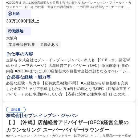
転免許普通自動車
■2030年までに1,000店舗拡大を目指す当社の顔となるオペレーション・フィールド・カ
ウンセラー（OFC）の仕事・働き方の徹底解剖！ この日限りの特別なセミナーです。ぜ
ひご参加ください。
月給
33万1000円以上
勤務地
大阪府
業界未経験歓迎
退職金あり
仕事の内容
企業名 株式会社セブン－イレブン・ジャパン 求人名 【9/16（水）開催W
ebセミナー申込ページ】店舗経営アドバイザー（OFC）徹底解剖 仕事の
内容 ■2030年までに1,000店舗拡大を目指す当社の顔となるオペレーショ
ン・フィールド・カウンセラー（OFC）の仕事・働き方の徹底解剖！ こ
必要な経験・能力等
の日限りの特別なセミナーです。ぜひご参加ください。 【日程】9/16(水)
必要な経験・能力等 【応募意思/経験不問】 ■未経験から研修基盤も充実
19:00-20:00 ＠オンライン実施 【申込締切】9/14 (月) 17:00まで ■本求人
した企業でキャリア形成をしたい方 ■当社の顔となるOFC（店舗経営アド
へご応募いただくと、セミナーへの参加申し込みが完了します。後日、視
バイザー）の仕事理解をしたい方 【応募に関する注意事項】(1)この求人
聴URLをご案内いたします。 ■応募意思・経験は不問。顔出し・名前公開
への応募は企業への選考応募ではありません。 (2)セミナー終了後にご案
も不要ですので、お気軽にご参加ください。 ■セミナー終了後、選考ご希
内する求人にご応募された場合にのみ、通常選考プロセスが開始されます
望の方には、申し込み方法を別途ご案内します。 【詳細ページ】https://w
正社員
ので予めご了承ください。 【制度】様々なライフプランの変更に合わせた
株式会社セブン-イレブン・ジャパン
ww.r-agent.com/guide/event33/ 募集職種 【9/16（水）開催Webセミナー
働き方が可能です。 ・OFC職限定、エリアを限定して働く制度 ※エリア
申込ページ】店舗経営アドバイザー（OFC）徹底解剖
内転勤は有り ・育児や介護等にて、転勤無しになる制度や短時間で働く制
【 】【沖縄】店舗経営アドバイザー(OFC)/経営全般の
度 学歴・資格 学歴：大学院 大学 高専 短大 専修学校 高校 語学力： 資
カウンセリング スーパーバイザー/ラウンダー
格：第一種運転免許普通自動車
■オペレーション・フィールド・カウンセラー（以下OFC）として、加盟店オーナー様が