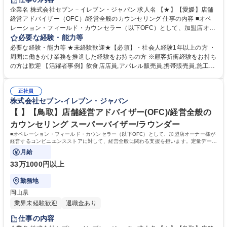
企業名 株式会社セブン－イレブン・ジャパン 求人名 【★】【愛媛】店舗
経営アドバイザー（OFC）/経営全般のカウンセリング 仕事の内容 ■オペ
レーション・フィールド・カウンセラー（以下OFC）として、加盟店オー
ナー様が経営するコンビニエンスストアに対して、経営全般に関わる支援
必要な経験・能力等
を担います。定量データに基づく運営支援業務をお任せします。 【業務
必要な経験・能力等 ★未経験歓迎★【必須】・社会人経験1年以上の方 ・
例】商圏分析、競合調査、売上や販売数等データ分析、売場確認、発注や
周囲に働きかけ業務を推進した経験をお持ちの方 ※顧客折衝経験をお持ち
売場作りアドバイス、個店行為計画の作成、従業員教育サポート等がござ
の方は歓迎 【活躍者事例】飲食店店員,アパレル販売員,携帯販売員,施工管
います。 ★尚、隔週で全国約3,000名のOFCが参加するFC会議で商品や
理,保険営業など、未経験からご活躍されている方が多数いらっしゃいま
販売促進等の最新情報を収集した上で、各店舗の立地や客層、それぞれの
す。 【制度】様々なライフプランの変更に合わせた働き方が可能な制度が
オーナー様の方針もふまえた個店カウンセリングへと繋げていきます。 募
正社員
あります。 ・ＯＦＣ職限定、エリアを限定して働く制度 ※エリア内転勤
株式会社セブン-イレブン・ジャパン
集職種 【★】【愛媛】店舗経営アドバイザー（OFC）/経営全般のカウン
は有り ・育児や介護等にて、転勤無しになる制度 ・育児や介護等にて、
セリング
短時間で働く制度 学歴・資格 学歴：大学院 大学 高専 短大 専修学校 高校
【 】【鳥取】店舗経営アドバイザー(OFC)/経営全般の
語学力： 資格：第一種運転免許普通自動車
カウンセリング スーパーバイザー/ラウンダー
■オペレーション・フィールド・カウンセラー（以下OFC）として、加盟店オーナー様が
経営するコンビニエンスストアに対して、経営全般に関わる支援を担います。定量データ
に基づく運営支援業務をお任せします。
月給
33万1000円以上
勤務地
岡山県
業界未経験歓迎
退職金あり
仕事の内容