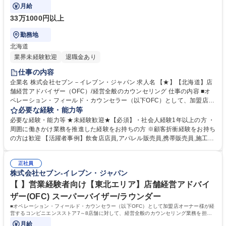
に基づく運営支援業務をお任せします。
月給
33万1000円以上
勤務地
北海道
業界未経験歓迎
退職金あり
仕事の内容
企業名 株式会社セブン－イレブン・ジャパン 求人名 【★】【北海道】店
舗経営アドバイザー（OFC）/経営全般のカウンセリング 仕事の内容 ■オ
ペレーション・フィールド・カウンセラー（以下OFC）として、加盟店オ
ーナー様が経営するコンビニエンスストアに対して、経営全般に関わる支
必要な経験・能力等
援を担います。定量データに基づく運営支援業務をお任せします。 【業務
必要な経験・能力等 ★未経験歓迎★【必須】・社会人経験1年以上の方 ・
例】商圏分析、競合調査、売上や販売数等データ分析、売場確認、発注や
周囲に働きかけ業務を推進した経験をお持ちの方 ※顧客折衝経験をお持ち
売場作りアドバイス、個店行為計画の作成、従業員教育サポート等がござ
の方は歓迎 【活躍者事例】飲食店店員,アパレル販売員,携帯販売員,施工管
います。 ★尚、隔週で全国約3,000名のOFCが参加するFC会議で商品や
理,保険営業など、未経験からご活躍されている方が多数いらっしゃいま
販売促進等の最新情報を収集した上で、各店舗の立地や客層、それぞれの
す。 【制度】様々なライフプランの変更に合わせた働き方が可能な制度が
オーナー様の方針もふまえた個店カウンセリングへと繋げていきます。 募
正社員
あります。 ・ＯＦＣ職限定、エリアを限定して働く制度 ※エリア内転勤
株式会社セブン-イレブン・ジャパン
集職種 【★】【北海道】店舗経営アドバイザー（OFC）/経営全般のカウ
は有り ・育児や介護等にて、転勤無しになる制度 ・育児や介護等にて、
ンセリング
短時間で働く制度 学歴・資格 学歴：大学院 大学 高専 短大 専修学校 高校
【 】営業経験者向け【東北エリア】店舗経営アドバイ
語学力： 資格：第一種運転免許普通自動車
ザー(OFC) スーパーバイザー/ラウンダー
■オペレーション・フィールド・カウンセラー（以下OFC）として加盟店オーナー様が経
営するコンビニエンスストア7～8店舗に対して、経営全般のカウンセリング業務を担当
いただきます。
月給