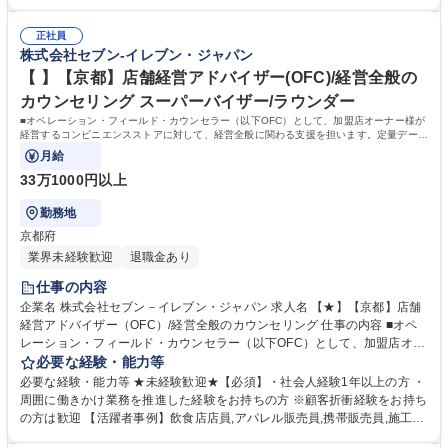
います。 ★尚、隔週で全国約3,000名のOFCが参加するFC会議で商品や
例】飲食店店員,アパレル販売員,携帯販売員,施工管理,保険営業など、未経
販売促進等の最新情報を収集した上で、各店舗の立地や客層、それぞれの
験からご活躍されている方が多数いらっしゃいます。 【制度】様々なライ
オーナー様の方針もふまえた個店カウンセリングへと繋げていきます。 募
正社員
フプランの変更に合わせた働き方が可能な制度があります。 ・ＯＦＣ職限
株式会社セブン-イレブン・ジャパン
集職種 【★】【石川】店舗経営アドバイザー（OFC）/経営全般のカウン
定、エリアを限定して働く制度 ※エリア内転勤は有り ・育児や介護等に
セリング
て、転勤無しになる制度 ・育児や介護等にて、短時間で働く制度 学歴・
【 】【京都】店舗経営アドバイザー(OFC)/経営全般の
資格 学歴：大学院 大学 高専 短大 専修学校 高校 語学力： 資格：第一種運
カウンセリング スーパーバイザー/ラウンダー
転免許普通自動車
■オペレーション・フィールド・カウンセラー（以下OFC）として、加盟店オーナー様が
経営するコンビニエンスストアに対して、経営全般に関わる支援を担います。定量データ
に基づく運営支援業務をお任せします。
月給
33万1000円以上
勤務地
京都府
業界未経験歓迎
退職金あり
仕事の内容
企業名 株式会社セブン－イレブン・ジャパン 求人名 【★】【京都】店舗
経営アドバイザー（OFC）/経営全般のカウンセリング 仕事の内容 ■オペ
レーション・フィールド・カウンセラー（以下OFC）として、加盟店オー
ナー様が経営するコンビニエンスストアに対して、経営全般に関わる支援
必要な経験・能力等
を担います。定量データに基づく運営支援業務をお任せします。 【業務
必要な経験・能力等 ★未経験歓迎★【必須】・社会人経験1年以上の方 ・
例】商圏分析、競合調査、売上や販売数等データ分析、売場確認、発注や
周囲に働きかけ業務を推進した経験をお持ちの方 ※顧客折衝経験をお持ち
売場作りアドバイス、個店行為計画の作成、従業員教育サポート等がござ
の方は歓迎 【活躍者事例】飲食店店員,アパレル販売員,携帯販売員,施工管
います。 ★尚、隔週で全国約3,000名のOFCが参加するFC会議で商品や
理,保険営業など、未経験からご活躍されている方が多数いらっしゃいま