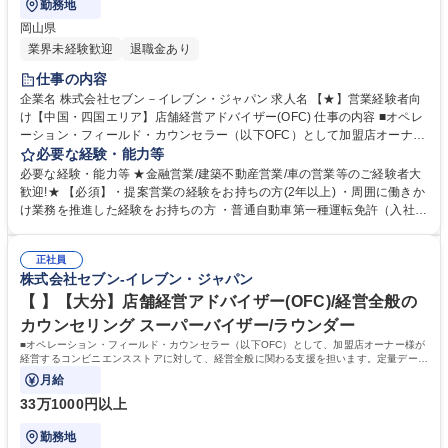
勤務地
岡山県
業界未経験歓迎
退職金あり
仕事の内容
企業名 株式会社セブン－イレブン・ジャパン 求人名 【★】営業経験者向
け【中国・四国エリア】店舗経営アドバイザー(OFC) 仕事の内容 ■オペレ
ーション・フィールド・カウンセラー（以下OFC）として加盟店オーナー
様が経営するコンビニエンスストア7～8店舗に対して、経営全般のカウン
必要な経験・能力等
セリング業務を担当いただきます。 【仕事例】商圏分析、競合調査、売上
必要な経験・能力等 ★金融営業/建築不動産営業/車の営業等のご経験者大
や販売数等データ分析、売場確認、発注や売場作りアドバイス、個店行為
歓迎!★ 【必須】・提案営業の経験をお持ちの方(2年以上) ・周囲に働きか
計画の作成、従業員教育サポートetc. ★なお、隔週で全国約3,000名のOF
け業務を推進した経験をお持ちの方 ・普通自動車第一種運転免許（入社ま
Cが参加するFC会議で商品や販売促進等の最新情報を収集した上で、各店
でに取得必須） 【活躍者事例】飲食店店員,アパレル販売員,携帯販売員,施
舗の立地や客層、それぞれのオーナー様の方針もふまえた個店カウンセリ
工管理,保険営業など、未経験からご活躍されている方が多数いらっしゃい
ングへと繋げていきます。 募集職種 【★】営業経験者向け【中国・四国
正社員
ます。 。 【キャリアパス】総合職となりますので、OFCのご経験を経た
株式会社セブン-イレブン・ジャパン
エリア】店舗経営アドバイザー(OFC)
後は、商品 企画や管理部門、海外事業等、様々なキャリアパスがありま
す。 学歴・資格 学歴：大学院 大学 高専 短大 専修学校 高校 語学力： 資
【 】【大分】店舗経営アドバイザー(OFC)/経営全般の
格：第一種運転免許普通自動車
カウンセリング スーパーバイザー/ラウンダー
■オペレーション・フィールド・カウンセラー（以下OFC）として、加盟店オーナー様が
経営するコンビニエンスストアに対して、経営全般に関わる支援を担います。定量データ
に基づく運営支援業務をお任せします。
月給
33万1000円以上
勤務地