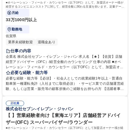
転免許普通自動車
■オペレーション・フィールド・カウンセラー（以下OFC）として、加盟店オーナー様が
経営するコンビニエンスストアに対して、経営全般に関わる支援を担います。定量データ
に基づく運営支援業務をお任せします。
月給
33万1000円以上
勤務地
佐賀県
業界未経験歓迎
退職金あり
仕事の内容
企業名 株式会社セブン－イレブン・ジャパン 求人名 【★】【佐賀】店舗
経営アドバイザー（OFC）/経営全般のカウンセリング 仕事の内容 ■オペ
レーション・フィールド・カウンセラー（以下OFC）として、加盟店オー
ナー様が経営するコンビニエンスストアに対して、経営全般に関わる支援
必要な経験・能力等
を担います。定量データに基づく運営支援業務をお任せします。 【業務
必要な経験・能力等 【必須】・社会人としての就業経験1年以上・普通自
例】商圏分析、競合調査、売上や販売数等データ分析、売場確認、発注や
動車第一種運転免許（入社までに取得必須） ・サービス業での店舗運営経
売場作りアドバイス、個店行為計画の作成、従業員教育サポート等がござ
験、もしくは営業・販売等の顧客折衝のご経験をお持ちの方 【活躍者事
います。 ★尚、隔週で全国約3,000名のOFCが参加するFC会議で商品や
例】飲食店店員,アパレル販売員,携帯販売員,施工管理,保険営業など、未経
販売促進等の最新情報を収集した上で、各店舗の立地や客層、それぞれの
験からご活躍されている方が多数いらっしゃいます。 【制度】様々なライ
オーナー様の方針もふまえた個店カウンセリングへと繋げていきます。 募
正社員
フプランの変更に合わせた働き方が可能な制度があります。 ・ＯＦＣ職限
株式会社セブン-イレブン・ジャパン
集職種 【★】【佐賀】店舗経営アドバイザー（OFC）/経営全般のカウン
定、エリアを限定して働く制度 ※エリア内転勤は有り ・育児や介護等に
セリング
て、転勤無しになる制度 ・育児や介護等にて、短時間で働く制度 学歴・
【 】営業経験者向け【東海エリア】店舗経営アドバイ
資格 学歴：大学院 大学 高専 短大 専修学校 高校 語学力： 資格：第一種運
ザー(OFC) スーパーバイザー/ラウンダー
転免許普通自動車
■オペレーション・フィールド・カウンセラー（以下OFC）として加盟店オーナー様が経