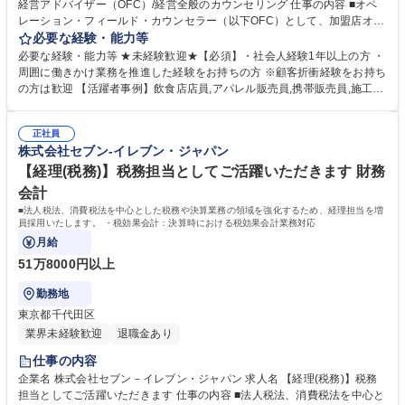
経営アドバイザー（OFC）/経営全般のカウンセリング 仕事の内容 ■オペ
レーション・フィールド・カウンセラー（以下OFC）として、加盟店オー
ナー様が経営するコンビニエンスストアに対して、経営全般に関わる支援
必要な経験・能力等
を担います。定量データに基づく運営支援業務をお任せします。 【業務
必要な経験・能力等 ★未経験歓迎★【必須】・社会人経験1年以上の方 ・
例】商圏分析、競合調査、売上や販売数等データ分析、売場確認、発注や
周囲に働きかけ業務を推進した経験をお持ちの方 ※顧客折衝経験をお持ち
売場作りアドバイス、個店行為計画の作成、従業員教育サポート等がござ
の方は歓迎 【活躍者事例】飲食店店員,アパレル販売員,携帯販売員,施工管
います。 ★尚、隔週で全国約3,000名のOFCが参加するFC会議で商品や
理,保険営業など、未経験からご活躍されている方が多数いらっしゃいま
販売促進等の最新情報を収集した上で、各店舗の立地や客層、それぞれの
す。 【制度】様々なライフプランの変更に合わせた働き方が可能な制度が
オーナー様の方針もふまえた個店カウンセリングへと繋げていきます。 募
正社員
あります。 ・ＯＦＣ職限定、エリアを限定して働く制度 ※エリア内転勤
株式会社セブン-イレブン・ジャパン
集職種 【★】【長野】店舗経営アドバイザー（OFC）/経営全般のカウン
は有り ・育児や介護等にて、転勤無しになる制度 ・育児や介護等にて、
セリング
短時間で働く制度 学歴・資格 学歴：大学院 大学 高専 短大 専修学校 高校
【経理(税務)】税務担当としてご活躍いただきます 財務
語学力： 資格：第一種運転免許普通自動車
会計
■法人税法、消費税法を中心とした税務や決算業務の領域を強化するため、経理担当を増
員採用いたします。 ・税効果会計：決算時における税効果会計業務対応
月給
51万8000円以上
勤務地
東京都千代田区
業界未経験歓迎
退職金あり
仕事の内容
企業名 株式会社セブン－イレブン・ジャパン 求人名 【経理(税務)】税務
担当としてご活躍いただきます 仕事の内容 ■法人税法、消費税法を中心と