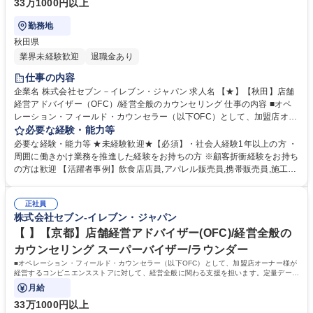
33万1000円以上
勤務地
秋田県
業界未経験歓迎
退職金あり
仕事の内容
企業名 株式会社セブン－イレブン・ジャパン 求人名 【★】【秋田】店舗
経営アドバイザー（OFC）/経営全般のカウンセリング 仕事の内容 ■オペ
レーション・フィールド・カウンセラー（以下OFC）として、加盟店オー
ナー様が経営するコンビニエンスストアに対して、経営全般に関わる支援
必要な経験・能力等
を担います。定量データに基づく運営支援業務をお任せします。 【業務
必要な経験・能力等 ★未経験歓迎★【必須】・社会人経験1年以上の方 ・
例】商圏分析、競合調査、売上や販売数等データ分析、売場確認、発注や
周囲に働きかけ業務を推進した経験をお持ちの方 ※顧客折衝経験をお持ち
売場作りアドバイス、個店行為計画の作成、従業員教育サポート等がござ
の方は歓迎 【活躍者事例】飲食店店員,アパレル販売員,携帯販売員,施工管
います。 ★尚、隔週で全国約3,000名のOFCが参加するFC会議で商品や
理,保険営業など、未経験からご活躍されている方が多数いらっしゃいま
販売促進等の最新情報を収集した上で、各店舗の立地や客層、それぞれの
す。 【制度】様々なライフプランの変更に合わせた働き方が可能な制度が
オーナー様の方針もふまえた個店カウンセリングへと繋げていきます。 募
正社員
あります。 ・ＯＦＣ職限定、エリアを限定して働く制度 ※エリア内転勤
株式会社セブン-イレブン・ジャパン
集職種 【★】【秋田】店舗経営アドバイザー（OFC）/経営全般のカウン
は有り ・育児や介護等にて、転勤無しになる制度 ・育児や介護等にて、
セリング
短時間で働く制度 学歴・資格 学歴：大学院 大学 高専 短大 専修学校 高校
【 】【京都】店舗経営アドバイザー(OFC)/経営全般の
語学力： 資格：第一種運転免許普通自動車
カウンセリング スーパーバイザー/ラウンダー
■オペレーション・フィールド・カウンセラー（以下OFC）として、加盟店オーナー様が
経営するコンビニエンスストアに対して、経営全般に関わる支援を担います。定量データ
に基づく運営支援業務をお任せします。
月給
33万1000円以上