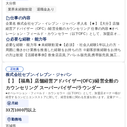
大分県
業界未経験歓迎
退職金あり
仕事の内容
企業名 株式会社セブン－イレブン・ジャパン 求人名 【★】【大分】店舗
経営アドバイザー（OFC）/経営全般のカウンセリング 仕事の内容 ■オペ
レーション・フィールド・カウンセラー（以下OFC）として、加盟店オー
ナー様が経営するコンビニエンスストアに対して、経営全般に関わる支援
必要な経験・能力等
を担います。定量データに基づく運営支援業務をお任せします。 【業務
必要な経験・能力等 ★未経験歓迎★【必須】・社会人経験1年以上の方 ・
例】商圏分析、競合調査、売上や販売数等データ分析、売場確認、発注や
周囲に働きかけ業務を推進した経験をお持ちの方 ※顧客折衝経験をお持ち
売場作りアドバイス、個店行為計画の作成、従業員教育サポート等がござ
の方は歓迎 【活躍者事例】飲食店店員,アパレル販売員,携帯販売員,施工管
います。 ★尚、隔週で全国約3,000名のOFCが参加するFC会議で商品や
理,保険営業など、未経験からご活躍されている方が多数いらっしゃいま
販売促進等の最新情報を収集した上で、各店舗の立地や客層、それぞれの
す。 【制度】様々なライフプランの変更に合わせた働き方が可能な制度が
オーナー様の方針もふまえた個店カウンセリングへと繋げていきます。 募
正社員
あります。 ・ＯＦＣ職限定、エリアを限定して働く制度 ※エリア内転勤
株式会社セブン-イレブン・ジャパン
集職種 【★】【大分】店舗経営アドバイザー（OFC）/経営全般のカウン
は有り ・育児や介護等にて、転勤無しになる制度 ・育児や介護等にて、
セリング
短時間で働く制度 学歴・資格 学歴：大学院 大学 高専 短大 専修学校 高校
【 】【福島】店舗経営アドバイザー(OFC)/経営全般の
語学力： 資格：第一種運転免許普通自動車
カウンセリング スーパーバイザー/ラウンダー
■オペレーション・フィールド・カウンセラー（以下OFC）として、加盟店オーナー様が
経営するコンビニエンスストアに対して、経営全般に関わる支援を担います。定量データ
に基づく運営支援業務をお任せします。
月給
33万1000円以上
勤務地
宮城県