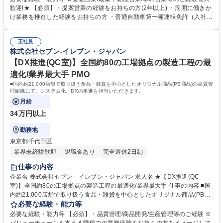
数等データ分析、売場確認、発注や売場作りアドバイス、個店行為計画の
歓迎!★ 【必須】・提案営業の経験をお持ちの方(2年以上) ・周囲に働きか
作成、従業員教育サポートetc. ★なお、隔週で全国約3,000名のOFCが参
け業務を推進した経験をお持ちの方 ・普通自動車第一種運転免許（入社ま
加するFC会議で商品や販売促進等の最新情報を収集した上で、各店舗の
でに取得必須） 【活躍者事例】飲食店店員,アパレル販売員,携帯販売員,施
立地や客層、それぞれのオーナー様の方針もふまえた個店カウンセリング
工管理,保険営業など、未経験からご活躍されている方が多数いらっしゃい
へと繋げていきます。 募集職種 【★】営業経験者向け【北陸エリア】店
正社員
ます。 。 【キャリアパス】総合職となりますので、OFCのご経験を経た
株式会社セブン-イレブン・ジャパン
舗経営アドバイザー(OFC)
後は、商品 企画や管理部門、海外事業等、様々なキャリアパスがありま
す。 学歴・資格 学歴：大学院 大学 高専 短大 専修学校 高校 語学力： 資
【DX推進(QC室)】全国約80の工場拠点の製造工程の最
格：第一種運転免許普通自動車
適化/業界最大手 PMO
■国内約21,000店舗で取り扱う食品・雑貨を中心としたオリジナル商品(PB商品)の品質管
理組織にて、システム化、DXの推進を担当いただきます。
月給
34万円以上
勤務地
東京都千代田区
業界未経験歓迎
退職金あり
完全週休2日制
仕事の内容
企業名 株式会社セブン－イレブン・ジャパン 求人名 ★【DX推進(QC
室)】全国約80の工場拠点の製造工程の最適化/業界最大手 仕事の内容 ■国
内約21,000店舗で取り扱う食品・雑貨を中心としたオリジナル商品(PB商
品)の品質管理組織にて、システム化、DXの推進を担当いただきます。 製
必要な経験・能力等
造工程のリスク評価、製造工場の工程、基準の確認などを行い、品質管理
必要な経験・能力等 【必須】・品質管理/商品開発/生産管理等のご経験 ※
システムの企画や導入、ペーパレス化などのDX推進を行います。 ※ゆく