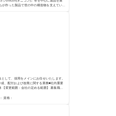
ちが作った製品で世の中の構造物を支えている
とりが持ち、チームワークで最良の製品を世に送り出しています。 学歴・資格 学歴：大学院 大学 語学力： 資格：
更範囲：会社の定める範囲】 募集職種
学院 大学 語学力： 資格：