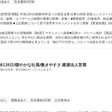
職金あり
完全週休2日制
■上記業務について部下管理等マネジメントを行う業務 【変更範囲】当社の定める範囲 募集職種 【
験 【歓迎】マネジメント経験■玉掛け・クレーン免許 【製品】高張力異形棒鋼の定番ブランド『ONICON
nicon(オニコン)』等を中心に製品を展開。当社の製品は構造物の中に使用され
た製品で世の中の構造物を支えている「縁の下の力持ち」だという自覚を社員一人
資格 学歴：大学院 大学 高専 短大 専修学校 語学力： 資格：第一種運転免許普通自動車
126日/穏やかな社風/働きやすさ 建築法人営業
に関わる営業・受注活動を行っていただきます。
勤なし
退職金あり
完全週休2日制
土日祝休み