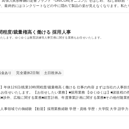
で、最終的にはコンクリートなどの中に隠れて製品の姿が見えなくなります。私た
「縁の下の力持ち」だという自覚を社員一人ひ
時間程度/裁量権高く働ける 採用人事
いたします。ゆくゆくは教育訓練等人事労務に関する業務もお任せいたします。
職金あり
完全週休2日制
土日祝休み
■諸規程の作成、配付および改廃に関する業務■社内重要
渉外、広報に関する業務■経営計画、年度事業計画に関する業務■その他付随業務 【変
量権高く働ける
必要な経験・能力等 【必須】■第二新卒歓迎！人事領域での御経験 【歓迎】採用業務経験 学歴・資格 学歴：大