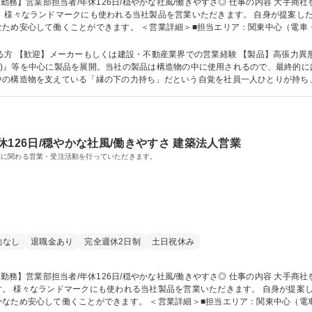
など
ため安心して働くことができます。 ＜営業詳細＞■担当エリア：関東中心（電車
がメインです。 募集職種 【東京本社勤務】営業部担当者/年休126日/穏やかな社風/働きやすさ◎
は建設・不動産業界での営業経験 【製品】高張力異形棒鋼の定番ブランド『ONICON(オニコン)』
ニコン)』等を中心に製品を展開。当社の製品は構造物の中に使用されるので、最終
中の構造物を支えている「縁の下の力持ち」だという自覚を社員一人ひとりが持ち
学力： 資格：
126日/穏やかな社風/働きやすさ 建築法人営業
売に関わる営業・受注活動を行っていただきます。
勤なし
退職金あり
完全週休2日制
土日祝休み
上がる過程な
なため安心して働くことができます。 ＜営業詳細＞■担当エリア：関東中心（電