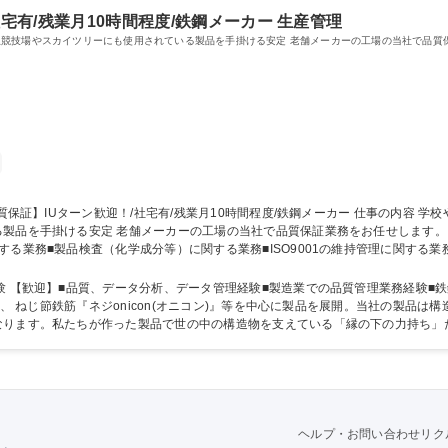
社宅有/残業月10時間程度/鉄鋼メーカー 生産管理
競技場やスカイツリーにも使用されている製品を手掛ける安定 老舗メーカーの工場の当社で品質
安定 老舗メーカーの工場の当社で品質保証業務をお任せします。 【具体的には】鉄筋コンクリート用棒鋼の
る業務■製品検査（化学成分等）に関する業務■ISO9001の維持管理に関する業
のクレーム・苦情等の対応■その他付随業務 【変更の範囲】当社が定める範囲 募集職種 ■石巻【
迎】■品質、データ分析、データ管理経験■製造業での品質管理業務経験■鉄鋼業での勤務経験 【
じめ、 ねじ節鉄筋『ネジonicon(オニコン)』等を中心に製品を展開。当社の製品
なります。私たちが作った製品で世の中の構造物を支えている「縁の下の力持ち」
ワークで最良の製品を世に送り出しています。 学歴・資格 学歴：大学院 大学 語学力： 資格：
ヘルプ・お問い合わせ
リク