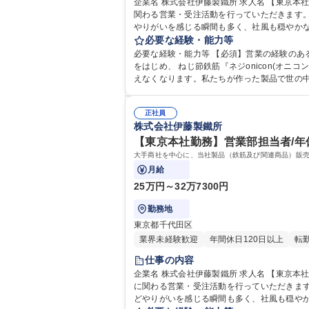
企業名 株式会社伊藤製鐵所 求人名 【東京本社勤務】営業部担当者/年休126日/穏やかな社風/働きやすさ◎ 仕事の内容 大手商社を中心に当社製品（鉄筋及び関連商品）販売に
関わる営業・受注活動を行っていただきます。 様々なランドマークにも使われる当社製品を営業いただきます。 自身が提案した製品を使用した建築物が出来上がる過程
やりがいを感じる瞬間も多く、社風も穏やかな
必要な経験・能力等
張：日帰りの出張
必要な経験・能力等 【必須】営業の経験のある方 【歓迎】メーカーもしく
をはじめ、 ねじ節鉄筋『ネジonicon(オ
えなくなります。私たちが作った製品で世の
います。 学歴・資格 学歴：大学院 大学 語
正社員
株式会社伊藤製鐵所
【東京本社勤務】営業部担当者/年休
大手商社を中心に、当社製品（鉄筋及び関連商品）販
月給
25万円～32万7300円
勤務地
東京都千代田区
業界未経験歓迎
年間休日120日以上
転
仕事の内容
企業名 株式会社伊藤製鐵所 求人名 【東京本社勤務】営業部担当者/年休126日/穏やかな社風/働きやすさ◎ 仕事の内容 大手商社を中心に、当社製品（鉄筋及び関連商品）販売
に関わる営業・受注活動を行っていただきます。 様々なランドマークにも使われる当社製品を営業いただきます。 自身が提案した製品を使用した建築物が出来
どやりがいを感じる瞬間も多く、社風も穏やか