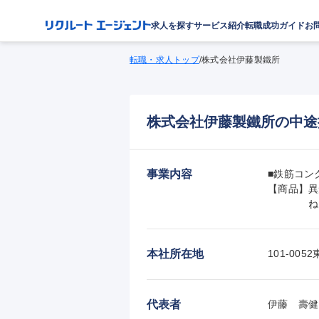
求人を探す
サービス紹介
転職成功ガイド
お
転職・求人トップ
/
株式会社伊藤製鐵所
株式会社伊藤製鐵所の中途
事業内容
■鉄筋コン
【商品】異形
　　　　ね
本社所在地
101-0
代表者
伊藤　壽健