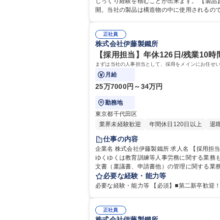
じっくり経験を積むことが出来ます。 【製品】高張力異形棒鋼の定番ブランド『ONICON(オニコン)』をはじめ、 ねじ節鉄筋『ネジonicon(オニコン)』等を中心に製品を展
開。当社の製品は構造物の中に使用されるの
正社員
株式会社伊藤製鐵所
【採用担当】年休126日/残業10
まずは当社の人事担当として、採用をメインにお任せ
月給
25万7000円～34万円
勤務地
東京都千代田区
業界未経験歓迎
年間休日120日以上
退
仕事の内容
企業名 株式会社伊藤製鐵所 求人名 【採用担当】年休126日/残業10時間程度/裁量権高く働ける 仕事の内容 まずは当社の人事担当として、採用をメインにお任せいたします。
ゆくゆくは教育訓練等人事労務に関する業務もお任せいたします。 【お任せしたい業務】■採用業務 【ゆくゆくは】
文書（稟議書、申請書他）の管理に関する業務■
【採用担当】年休126日/残業10時間程度/裁
必要な経験・能力等
正社員
株式会社伊藤製鐵所