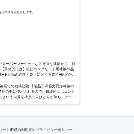
保証業務をお任せします。
品
務■不良品の管理と是正に関する業務■顧客から
品質保証】IUターン歓迎！/社宅有/残業月10時間程度/鉄鋼メーカー
製品】高張力異形棒鋼の
は構造物の中に使用されるので、最終的にはコンク
だという自覚を社員一人ひとりが持ち、チーム
ルートID規約
利用規約
プライバシーポリシー