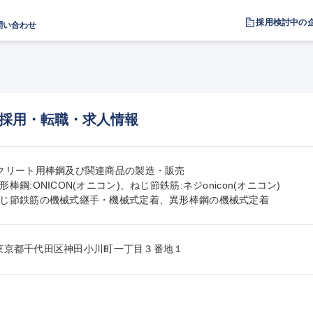
採用検討中の
問い合わせ
採用・転職・求人情報
クリート用棒鋼及び関連商品の製造・販売

棒鋼:ONICON(オニコン)、ねじ節鉄筋:ネジonicon(オニコン)

じ節鉄筋の機械式継手・機械式定着、異形棒鋼の機械式定着
052東京都千代田区神田小川町一丁目３番地１