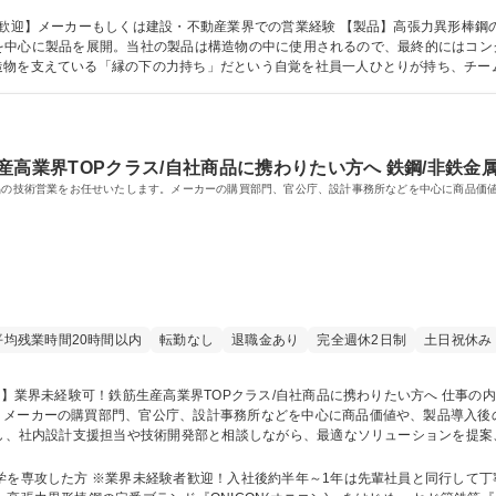
出張がメインです。 募集職種 【東京本社勤務】営業部担当者/年休126日/穏やかな社風/働きやすさ◎
動産業界での営業経験 【製品】高張力異形棒鋼の定番ブランド『ONICON(オニコン)』をはじ
)』等を中心に製品を展開。当社の製品は構造物の中に使用されるので、最終的には
造物を支えている「縁の下の力持ち」だという自覚を社員一人ひとりが持ち、チー
 資格：
産高業界TOPクラス/自社商品に携わりたい方へ 鉄鋼/非鉄金
製品の技術営業をお任せいたします。メーカーの購買部門、官公庁、設計事務所などを中心に商品価
平均残業時間20時間以内
転勤なし
退職金あり
完全週休2日制
土日祝休み
。メーカーの購買部門、官公庁、設計事務所などを中心に商品価値や、製品導入後
１）～（２）に伴う事務作業もお任せいたします。 【変更の範囲】当社業務全般 募集職種 【技術営
わりたい方へ
学を専攻した方 ※業界未経験者歓迎！入社後約半年～1年は先輩社員と同行して丁