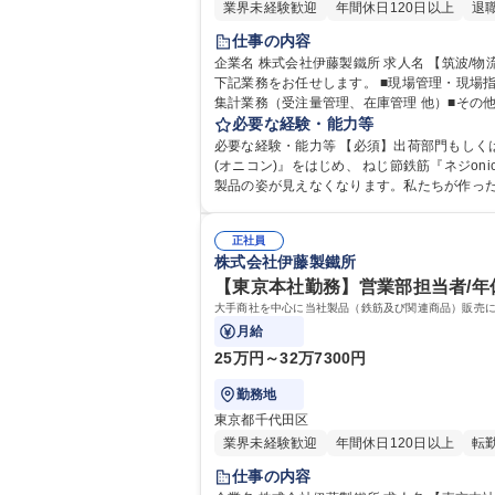
業界未経験歓迎
年間休日120日以上
退
仕事の内容
企業名 株式会社伊藤製鐵所 求人名 【筑波/物流管理/管理職】年休126日/創業90年近くの安定企業 仕事の内容 鉄筋コンクリート用棒鋼及び関連商品の出荷・在庫管理に関する
下記業務をお任せします。 ■現場管理・現場指示（顧客・ユーザーとの納期や数量の調整・折衝）■事務処理（日報処理、納品書発行、製品検査証明書発行、出荷準備 他）■
集計業務（受注量管理、在庫管理 他）■その他付随業務 
職】年休126日/創業90年近くの安定企業
必要な経験・能力等
必要な経験・能力等 【必須】出荷部門もしくは物流業務での実務経
(オニコン)』をはじめ、 ねじ節鉄筋『ネジo
製品の姿が見えなくなります。私たちが作っ
に送り出しています。 学歴・
正社員
株式会社伊藤製鐵所
【東京本社勤務】営業部担当者/年休
大手商社を中心に当社製品（鉄筋及び関連商品）販売
月給
25万円～32万7300円
勤務地
東京都千代田区
業界未経験歓迎
年間休日120日以上
転
仕事の内容