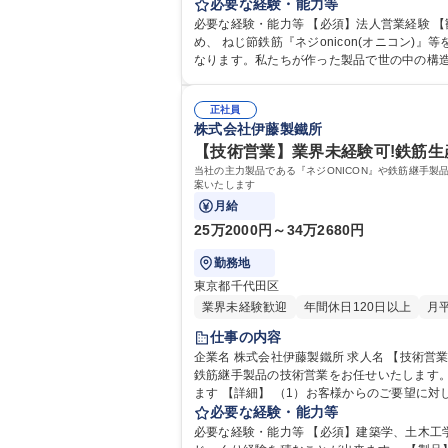
必要な経験・能力等
出張：日帰りの
必要な経験・能力等 【必須】法人営業経験 【歓迎】メーカーもしくは建設・不
め、 ねじ節鉄筋『ネジonicon(オニコン
なります。私たちが作った製品で世の中の構
す。 学歴・資格 学歴：大学院 大学 語学力：
正社員
株式会社伊藤製鐵所
【技術営業】業界未経験可!鉄筋生
当社の主力製品である『ネジONICON』や鉄筋継手
案いたします
月給
25万2000円～34万2680円
勤務地
東京都千代田区
業界未経験歓迎
年間休日120日以上
月
仕事の内容
企業名 株式会社伊藤製鐵所 求人名 【技術営業】業界未経験可！鉄筋生産高業界TOPクラス/自社商品に携わりたい方へ 仕事の内容 当社の主力製品である『ネジONICON』や
鉄筋継手製品の技術営業をお任せいたします
ます 【詳細】 （1）お客様からのご要望に対し、社内設計支援担当や技術開発部と相談しながら、最適なソリューションを提案、（2）建築・土木関係の技術的なアプローチ
を通じ、新規顧客の開拓を行っていただきます。（3）（
必要な経験・能力等
可！鉄筋生産高業界TOPクラス/自社商品に携
必要な経験・能力等 【必須】建築学、土木工