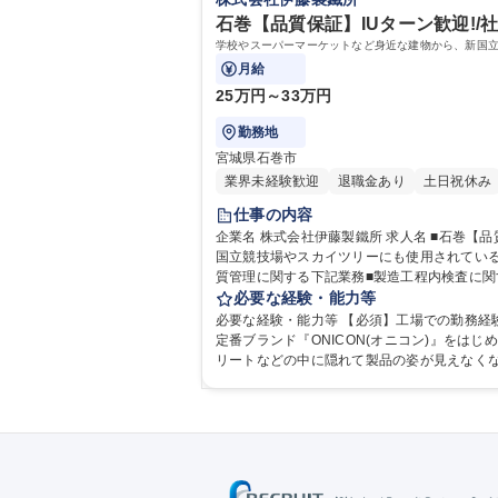
石巻【品質保証】IUターン歓迎!/
学校やスーパーマーケットなど身近な建物から、新国立
月給
25万円～33万円
勤務地
宮城県石巻市
業界未経験歓迎
退職金あり
土日祝休み
仕事の内容
企業名 株式会社伊藤製鐵所 求人名 ■石巻【品質保証】IUターン歓迎！/社宅有/残業月10時間程度/鉄鋼メーカー 仕事の内容 学校やスーパーマーケットなど身近な建物から、新
国立競技場やスカイツリーにも使用されている製品を手掛ける
質管理に関する下記業務■製造工程内検査に関す
必要な経験・能力等
必要な経験・能力等 【必須】工場での勤務経験 【歓
定番ブランド『ONICON(オニコン)』をは
リートなどの中に隠れて製品の姿が見えなく