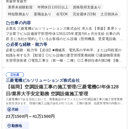
青森県青森市
業界未経験歓迎
年間休日120日以上
資格取得支援あり
時短勤務あり
退職金あり
在宅OK
完全週休2日制
土日祝休み
仕事の内容
企業名 三菱電機ビルソリューションズ株式会社 求人名 【青森】業界トッ
プ企業でビル設備保守管理/年休128日/25年度賞与6ヵ月分支給 仕事の内
容 主に当社が契約しているお客様のビル設備（照明機器、受変電設備、ビ
ル管理システム等）の維持管理業務を担当していただきます。※現場へ行
必要な経験・能力等
くことはありますが、工事作業は別部署が行うためございません。 【業務
必要な経験・能力等 【必須】■機械系、電気系の学科卒、または同程度の
内容】青森市内の当社契約のお客様ビルにて、受変電設備、ビル管理シス
知識を有する方 【歓迎】◎ビル設備の運営管理業務経験 ◎建築物環境衛
テム等の保守・修理を、協力会社と連携し実施いただきます。 上記以外に
生管理技術者 ◎電気工事士（第一種・二種）◎工事担任者AI第2種 【働き
も、業務に付随する事務業務（PC操作、システム入力）も実施いただき
方】フレックスタイム制、残業20時間程度、年間休日128日、育休後復帰
ます。 【入社後】自社の研修施設を保有しており、現物の機器を使用して
率100%と非常に働きやすい環境が整っております。 充実の社宅制度(家賃
技術を学ぶことができ、入社後約1年間は各種研修会への参加やOJTによ
正社員
の最大8割を会社規定に基づき会社が負担)有 【弊社について】■三菱電機
三菱電機ビルソリューションズ株式会社
る教育を計画しています。 募集職種 【青森】業界トップ企業でビル設備
製昇降機・空調・冷凍機器・ビルシステム設備のメンテナンス・修理を始
保守管理/年休128日/25年度賞与6ヵ月分支給
めとするビル総合管理の会社です。 学歴・資格 学歴：大学院 大学 高専 短
【福岡】空調設備工事の施工管理/三菱電機G!年休128
大 専修学校 高校 語学力： 資格：第一種運転免許普通自動車
日/業界大手安定勤務 空調設備施工管理
三菱電機Gである当社において、商業施設やオフィスビルの空調設備工事の施工管理業務
を担当頂きます。現場の施工は協力会社が行うため、工期の進捗、品質管理等の内勤がメ
インになります。
月給
23万1500円～41万1500円
勤務地