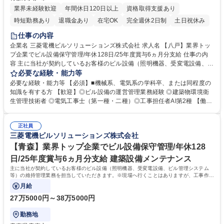
業界未経験歓迎
年間休日120日以上
資格取得支援あり
時短勤務あり
退職金あり
在宅OK
完全週休2日制
土日祝休み
仕事の内容
企業名 三菱電機ビルソリューションズ株式会社 求人名 【八戸】業界トッ
プ企業でビル設備保守管理/年休128日/25年度賞与6ヵ月分支給 仕事の内
容 主に当社が契約しているお客様のビル設備（照明機器、受変電設備、ビ
ル管理システム等）の維持管理業務を担当していただきます。※現場へ行
必要な経験・能力等
くことはありますが、工事作業は別部署が行うためございません。 【業務
必要な経験・能力等 【必須】■機械系、電気系の学科卒、または同程度の
内容】八戸市内の当社契約のお客様ビルにて、受変電設備、ビル管理シス
知識を有する方 【歓迎】◎ビル設備の運営管理業務経験 ◎建築物環境衛
テム等の保守・修理を、協力会社と連携し実施いただきます。 上記以外に
生管理技術者 ◎電気工事士（第一種・二種）◎工事担任者AI第2種 【働き
も、業務に付随する事務業務（PC操作、システム入力）も実施いただき
方】フレックスタイム制、残業20時間程度、年間休日128日、育休後復帰
ます。 【入社後】自社の研修施設を保有しており、現物の機器を使用して
率100%と非常に働きやすい環境が整っております。 充実の社宅制度(家賃
技術を学ぶことができ、入社後約1年間は各種研修会への参加やOJTによ
正社員
の最大8割を会社規定に基づき会社が負担)有 【弊社について】■三菱電機
三菱電機ビルソリューションズ株式会社
る教育を計画しています。 募集職種 【八戸】業界トップ企業でビル設備
製昇降機・空調・冷凍機器・ビルシステム設備のメンテナンス・修理を始
保守管理/年休128日/25年度賞与6ヵ月分支給
めとするビル総合管理の会社です。 学歴・資格 学歴：大学院 大学 高専 短
【青森】業界トップ企業でビル設備保守管理/年休128
大 専修学校 高校 語学力： 資格：第一種運転免許普通自動車
日/25年度賞与6ヵ月分支給 建築設備メンテナンス
主に当社が契約しているお客様のビル設備（照明機器、受変電設備、ビル管理システム
等）の維持管理業務を担当していただきます。※現場へ行くことはありますが、工事作業
は別部署が行うためございません。
月給
27万5000円～38万5000円
勤務地