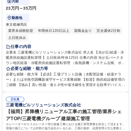
月給
23万円～35万円
勤務地
東京都練馬区
業界未経験歓迎
年間休日120日以上
退職金あり
完全週休2日制
土日祝休み
仕事の内容
企業名 三菱電機ビルソリューションズ株式会社 求人名 【光が丘/給湯・冷
暖房供給施設運転管理 】土日祝休/年休125日 仕事の内容 光が丘パークタ
ウン地区給湯・冷暖房供給施設運転管理 （各熱源機・システム点検、ポン
プ等運転管理に関連する報告書作成等）をお任せします。 ■勤怠管理を営
必要な経験・能力等
業所の入退館の時間で行っており、サービス残業はありません（手動入力
必要な経験・能力等 【必須】工場プラント設備（水配管設備・給湯チラ
の時間と入退館の時間に差異が生じるとアラート） ■働き方：フレックス
ー）または冷熱空調機器保守サービス実務経験 【歓迎】熱供給設備管理の
制の導入や、ノー残業デー、有給取得奨励(平均休暇取得実績13.2日)によ
ご経験 【強み】高い性能・省エネ性や省冷媒性を実現する効率デバイスと
り安定した働き方が可能です。 ※業務内に床や壁などに改変を加える業務
冷媒制御技術を搭載した豊富な空調冷熱機器のラインアップに、昇降機・
はありません 募集職種 【光が丘/給湯・冷暖房供給施設運転管理 】土日祝
空調機器を中心とした豊富なビル運用管理のノウハウ、先進的デジタル技
休/年休125日
正社員
術を掛け合わせることで、当社ならではの統合ソリューション（ライフサ
三菱電機ビルソリューションズ株式会社
イクルソリューション）を提供しています。 学歴・資格 学歴：大学院 大
学 高専 短大 専修学校 高校 語学力： 資格：
【福岡】昇降機リニューアル工事の施工管理/業界シェ
アTOP/三菱電機グループ 建築施工管理
エレベーターやエスカレーター等の改修工事における施工管理業務を担当して頂きます。
現場の施工については外部の協力会社がいるため、工期の進捗、品質管理が主な業務とな