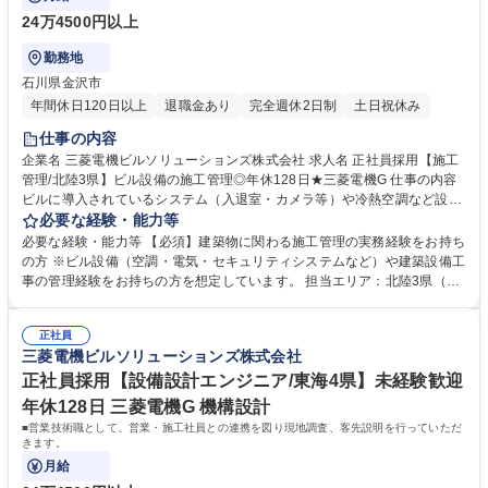
24万4500円以上
勤務地
石川県金沢市
年間休日120日以上
退職金あり
完全週休2日制
土日祝休み
仕事の内容
企業名 三菱電機ビルソリューションズ株式会社 求人名 正社員採用【施工
管理/北陸3県】ビル設備の施工管理◎年休128日★三菱電機G 仕事の内容
ビルに導入されているシステム（入退室・カメラ等）や冷熱空調など設備
の現場代理人・施工管理業務をお任せします。建設現場での直接作業では
必要な経験・能力等
なく作業工程管理や製品の品質管理をお任せします。 【具体的には】建築
必要な経験・能力等 【必須】建築物に関わる施工管理の実務経験をお持ち
工程と据付工事のズレや製品の不具合等様々な問題に対し、建築会社や関
の方 ※ビル設備（空調・電気・セキュリティシステムなど）や建築設備工
係部門と連携を取り問題を解決していきます。現地調査→工程立案(施工
事の管理経験をお持ちの方を想定しています。 担当エリア：北陸3県（富
計画・図面作成)→施工業者選定→工事(現場) 募集職種 正社員採用【施工
山県/石川県/福井県） 学歴・資格 学歴：大学院 大学 高専 短大 専修学校
管理/北陸3県】ビル設備の施工管理◎年休128日★三菱電機G
高校 語学力： 資格：
正社員
三菱電機ビルソリューションズ株式会社
正社員採用【設備設計エンジニア/東海4県】未経験歓迎
年休128日 三菱電機G 機構設計
■営業技術職として、営業・施工社員との連携を図り現地調査、客先説明を行っていただ
きます。
月給