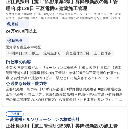
年度賞与6ヵ月分支給
です。長期的に安定して活躍できる環境があります 学歴・資格 学歴：大
正社員採用【施工管理/東海4県】昇降機新設の施工管
学院 大学 高専 短大 専修学校 高校 語学力： 資格：第一種運転免許普通自
理!年休128日 三菱電機G 建築施工管理
動車
公共性の高い建築物（ビル・駅など）に納入されるエレベーター・エ スカレーターの新
設据付工事の現場代理人・施工管理業務・建設現場での直接作業ではなく作業工程管理や
製品の品質管理をお任せします。
月給
24万4500円以上
勤務地
愛知県名古屋市中村区
年間休日120日以上
退職金あり
完全週休2日制
土日祝休み
仕事の内容
企業名 三菱電機ビルソリューションズ株式会社 求人名 正社員採用【施工
管理/東海4県】昇降機新設の施工管理！年休128日◎三菱電機G 仕事の内
容 公共性の高い建築物（ビル・駅など）に納入されるエレベーター・エ
スカレーターの新設据付工事の現場代理人・施工管理業務・建設現場での
必要な経験・能力等
直接作業ではなく作業工程管理や製品の品質管理をお任せします。 【具体
必要な経験・能力等 【いずれか必須】■昇降機据付経験者 ■建築現場の施
的には】建築工程と据付工事のズレや製品の不具合等様々な問題に対し、
工管理経験 担当エリア：東海4県(愛知県/岐阜県/静岡県/三重県) ■昇降機新
建築会社や関係部門と連携を取り問題を解決していきます。現地調査→工
設の施工管理業のため既存顧客から直接依頼される工事が多いです。元請
程立案(施工計画・図面作成)→施工業者選定→工事(現場) 募集職種 正社員
施工が多く、エンドユーザーと直接のコミュニケーションをとりつつ自ら
採用【施工管理/東海4県】昇降機新設の施工管理！年休128日◎三菱電機
の裁量でコスト、品質のマネジメントができます。 学歴・資格 学歴：大
G
正社員
学院 大学 高専 短大 専修学校 高校 語学力： 資格：
三菱電機ビルソリューションズ株式会社
正社員採用【施工管理/北陸3県】昇降機新設の施工管