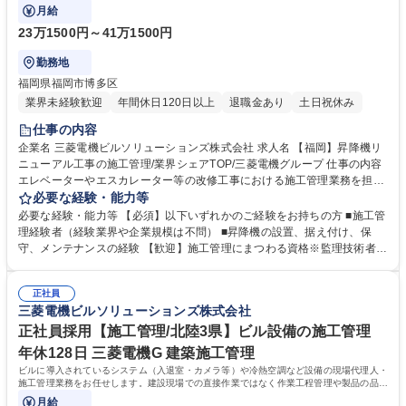
ります。
月給
23万1500円～41万1500円
勤務地
福岡県福岡市博多区
業界未経験歓迎
年間休日120日以上
退職金あり
土日祝休み
仕事の内容
企業名 三菱電機ビルソリューションズ株式会社 求人名 【福岡】昇降機リ
ニューアル工事の施工管理/業界シェアTOP/三菱電機グループ 仕事の内容
エレベーターやエスカレーター等の改修工事における施工管理業務を担当
して頂きます。現場の施工については外部の協力会社がいるため、工期の
必要な経験・能力等
進捗、品質管理が主な業務となります。 お客様との打ち合わせ、工程やコ
必要な経験・能力等 【必須】以下いずれかのご経験をお持ちの方 ■施工管
ストの管理、協力会社の手配 ・マネジメント、試験調査の取り纏めなど。
理経験者（経験業界や企業規模は不問） ■昇降機の設置、据え付け、保
◎国内トップクラスのシェアを誇る三菱電機製のエレベーターのため新工
守、メンテナンスの経験 【歓迎】施工管理にまつわる資格※監理技術者
場設立や20年程度経過したオフィスビルの昇降機入れ替え需要が増大して
（機械器具設置）だと尚良 【志向】現場での調整力や状況に応じた対応力
おり、設置、入れ替え、保守等、ニーズが増大しております。◎働き方…
を重視します ※採用事例：プラント、土木の施工管理経験者 三菱電機グ
土日出勤の場合もしっかり代休取得可。（業務内容の変更の範囲）当社業
正社員
ループの一員として、昇降機業界トップクラスのシェアを誇る当社。社会
三菱電機ビルソリューションズ株式会社
務全般 募集職種 【福岡】昇降機リニューアル工事の施工管理/業界シェア
インフラを支えるやりがいと、安定した経営基盤のもとで、長期的なキャ
TOP/三菱電機グループ
リア形成が可能です。 学歴・資格 学歴：大学院 大学 高専 短大 専修学校
正社員採用【施工管理/北陸3県】ビル設備の施工管理
高校 語学力： 資格：
年休128日 三菱電機G 建築施工管理
ビルに導入されているシステム（入退室・カメラ等）や冷熱空調など設備の現場代理人・
施工管理業務をお任せします。建設現場での直接作業ではなく作業工程管理や製品の品質
管理をお任せします。
月給