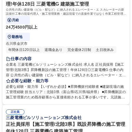
理!年休128日 三菱電機G 建築施工管理
公共性の高い建築物（ビル・駅など）に納入されるエレベーター・エ スカレーターの新
設据付工事の現場代理人・施工管理業務・建設現場での直接作業ではなく作業工程管理や
製品の品質管理をお任せします。
月給
24万4500円以上
勤務地
石川県金沢市
年間休日120日以上
退職金あり
完全週休2日制
土日祝休み
仕事の内容
企業名 三菱電機ビルソリューションズ株式会社 求人名 正社員採用【施工
管理/北陸3県】昇降機新設の施工管理！年休128日◎三菱電機G 仕事の内
容 公共性の高い建築物（ビル・駅など）に納入されるエレベーター・エ
スカレーターの新設据付工事の現場代理人・施工管理業務・建設現場での
必要な経験・能力等
直接作業ではなく作業工程管理や製品の品質管理をお任せします。 【具体
必要な経験・能力等 【いずれか必須】■昇降機据付経験者 ■建築現場の施
的には】建築工程と据付工事のズレや製品の不具合等様々な問題に対し、
工管理経験 担当エリア：北陸3県（富山県/石川県/福井県） ■昇降機新設の
建築会社や関係部門と連携を取り問題を解決していきます。現地調査→工
施工管理業のため既存顧客から直接依頼される工事が多いです。元請施工
程立案(施工計画・図面作成)→施工業者選定→工事(現場) 募集職種 正社員
が多く、エンドユーザーと直接のコミュニケーションをとりつつ自らの裁
採用【施工管理/北陸3県】昇降機新設の施工管理！年休128日◎三菱電機
量でコスト、品質のマネジメントができます。 学歴・資格 学歴：大学院
G
正社員
大学 高専 短大 専修学校 高校 語学力： 資格：
三菱電機ビルソリューションズ株式会社
正社員採用【施工管理/北陸3県】既設昇降機の施工管理
年休128日 三菱電機G 建築施工管理