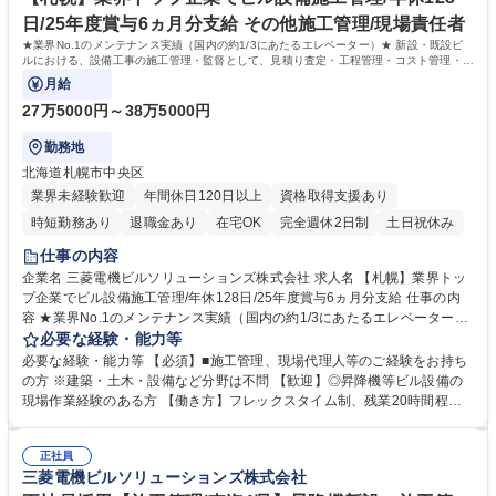
大 専修学校 高校 語学力： 資格：第一種運転免許普通自動車
日/25年度賞与6ヵ月分支給 その他施工管理/現場責任者
★業界No.1のメンテナンス実績（国内の約1/3にあたるエレベーター）★ 新設・既設ビ
ルにおける、設備工事の施工管理・監督として、見積り査定・工程管理・コスト管理・試
験調整取りまとめを行っていただきます。
月給
27万5000円～38万5000円
勤務地
北海道札幌市中央区
業界未経験歓迎
年間休日120日以上
資格取得支援あり
時短勤務あり
退職金あり
在宅OK
完全週休2日制
土日祝休み
仕事の内容
企業名 三菱電機ビルソリューションズ株式会社 求人名 【札幌】業界トッ
プ企業でビル設備施工管理/年休128日/25年度賞与6ヵ月分支給 仕事の内
容 ★業界No.1のメンテナンス実績（国内の約1/3にあたるエレベーター）
★ 新設・既設ビルにおける、設備工事の施工管理・監督として、見積り査
必要な経験・能力等
定・工程管理・コスト管理・試験調整取りまとめを行っていただきます。
必要な経験・能力等 【必須】■施工管理、現場代理人等のご経験をお持ち
【入社後】設備知見が浅い方は、まずは新設の案件をおまかせして、全体
の方 ※建築・土木・設備など分野は不問 【歓迎】◎昇降機等ビル設備の
の工程を習得しながらスキルアップいただける環境です。慣れてきたら、
現場作業経験のある方 【働き方】フレックスタイム制、残業20時間程
既設もお任せしながら担当する案件の幅を広げていただけます。 【魅力】
度、年間休日128日、育休後復帰率100%と非常に働きやすい環境です。
事業フィールドにおいては、昇降機以外のビル設備・システム分野である
家賃最大8割会社負担。 【当社について】■三菱電機製昇降機・空調・冷
「ファシリティ事業」の拡大を推進、近い将来、売上の50%確保に挑みま
正社員
凍機器・ビルシステム設備のメンテナンス・修理を始めとするビル総合管
三菱電機ビルソリューションズ株式会社
す。 募集職種 【札幌】業界トップ企業でビル設備施工管理/年休128日/25
理の会社です ■三菱電機のグループ会社であり、安定した経営基盤も魅力