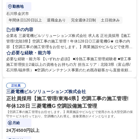
勤務地
石川県金沢市
年間休日120日以上
退職金あり
完全週休2日制
土日祝休み
仕事の内容
企業名 三菱電機ビルソリューションズ株式会社 求人名 正社員採用【施工
管理/北陸3県】空調工事の施工管理！年休128日◎三菱電機G★ 仕事の内
容 【空調工事の施工管理をお任せします。】商業施設やビルなどで使用さ
れる大型空調の保守サービスを行っており、空調機の入れ替え、改修業務
必要な経験・能力等
がメインとなります。 【業務の流れについて】 お客様からご依頼いただ
必要な経験・能力等 【いずれか必須】 ■冷熱工事施工管理経験者 ■管工事
いた案件に対し、 現地調査→工程立案(施工計画・図面作成)→施工業者選
施工管理技士2級以上の資格をお持ちの方 担当エリア：北陸3県（富山県/
定→工事(現場管理)→引き渡しという流れになります。 施工期間は短いも
石川県/福井県） ■空調のメンテナンス事業のため既存顧客から直接依頼さ
ので1か月程度、長いと1年程度など案件により様々です。 募集職種 正社
れる工事が多いです。エンドユーザーと直接のコミュニケーションをとり
員採用【施工管理/北陸3県】空調工事の施工管理！年休128日◎三菱電機
自らの裁量でコスト、品質の管理ができます。※ビル全体の空調の改修工
G★
正社員
事や新規設置のご依頼もあります！ 学歴・資格 学歴：大学院 大学 高専 短
三菱電機ビルソリューションズ株式会社
大 専修学校 高校 語学力： 資格：2級管工事施工管理技士
正社員採用【施工管理/東海4県】空調工事の施工管理!
年休128日 三菱電機G 空調設備施工管理
【空調工事の施工管理をお任せします。】商業施設やビルなどで使用される大型空調の保
守サービスを行っており、空調機の入れ替え、改修業務がメインとなります。
月給
24万4500円以上