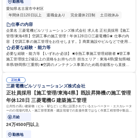
勤務地
愛知県名古屋市中村区
年間休日120日以上
退職金あり
完全週休2日制
土日祝休み
仕事の内容
企業名 三菱電機ビルソリューションズ株式会社 求人名 正社員採用【施工
管理/東海4県】空調工事の施工管理！年休128日◎三菱電機G★ 仕事の内
容 【空調工事の施工管理をお任せします。】商業施設やビルなどで使用さ
れる大型空調の保守サービスを行っており、空調機の入れ替え、改修業務
必要な経験・能力等
がメインとなります。 【業務の流れについて】 お客様からご依頼いただ
必要な経験・能力等 【いずれか必須】 ■冷熱工事施工管理経験者 ■管工事
いた案件に対し、 現地調査→工程立案(施工計画・図面作成)→施工業者選
施工管理技士2級以上の資格をお持ちの方 担当エリア：東海4県(愛知県/岐
定→工事(現場管理)→引き渡しという流れになります。 施工期間は短いも
阜県/静岡県/三重県) ■空調のメンテナンス事業のため既存顧客から直接依
ので1か月程度、長いと1年程度など案件により様々です。 募集職種 正社
頼される工事が多いです。エンドユーザーと直接のコミュニケーションを
員採用【施工管理/東海4県】空調工事の施工管理！年休128日◎三菱電機
とり自らの裁量でコスト、品質の管理ができます。※ビル全体の空調の改
G★
正社員
修工事や新規設置のご依頼もあります！ 学歴・資格 学歴：大学院 大学 高
三菱電機ビルソリューションズ株式会社
専 短大 専修学校 高校 語学力： 資格：2級管工事施工管理技士
正社員採用【施工管理/東海4県】既設昇降機の施工管理
年休128日 三菱電機G 建築施工管理
公共性の高い建築物（ビル・駅など）に既に設置されているエレベーター・エスカレータ
ーのの現場代理人・施工管理業務・建設現場での直接作業ではなく作業工程管理や製品の
品質管理をお任せします。
月給
24万4500円以上
勤務地