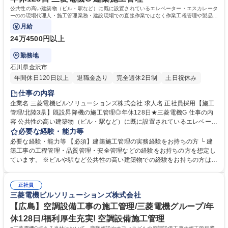
公共性の高い建築物（ビル・駅など）に既に設置されているエレベーター・エスカレータ
ーのの現場代理人・施工管理業務・建設現場での直接作業ではなく作業工程管理や製品の
品質管理をお任せします。
月給
24万4500円以上
勤務地
石川県金沢市
年間休日120日以上
退職金あり
完全週休2日制
土日祝休み
仕事の内容
企業名 三菱電機ビルソリューションズ株式会社 求人名 正社員採用【施工
管理/北陸3県】既設昇降機の施工管理◎年休128日★三菱電機G 仕事の内
容 公共性の高い建築物（ビル・駅など）に既に設置されているエレベータ
ー・エスカレーターのの現場代理人・施工管理業務・建設現場での直接作
必要な経験・能力等
業ではなく作業工程管理や製品の品質管理をお任せします。 【具体的に
必要な経験・能力等 【必須】建築施工管理の実務経験をお持ちの方 └ 建
は】建築工程と据付工事のズレや製品の不具合等様々な問題に対し、建築
築工事の工程管理・品質管理・安全管理などの経験をお持ちの方を想定し
会社や関係部門と連携を取り問題を解決していきます。現地調査→工程立
ています。 ※ビルや駅など公共性の高い建築物での経験をお持ちの方は歓
案(施工計画・図面作成)→施工業者選定→工事(現場) 募集職種 正社員採用
迎します。 ■昇降機新設の施工管理業のため既存顧客から直接依頼される
【施工管理/北陸3県】既設昇降機の施工管理◎年休128日★三菱電機G
工事が多いです。元請施工が多く、エンドユーザーと直接のコミュニケー
正社員
ションをとりつつ自らの裁量でコスト、品質のマネジメントができます。
三菱電機ビルソリューションズ株式会社
担当エリア：北陸3県（富山県/石川県/福井県） 学歴・資格 学歴：大学院
大学 高専 短大 専修学校 高校 語学力： 資格：
【広島】空調設備工事の施工管理/三菱電機グループ/年
休128日/福利厚生充実! 空調設備施工管理