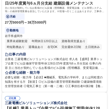
普通自動車 2級管工事施工管理技士 1級管工事施工管理技士
日/25年度賞与6ヵ月分支給 建築設備メンテナンス
主に当社が契約しているお客様のビル設備（照明機器、受変電設備、ビル管理システム
等）の維持管理業務を担当していただきます。※現場へ行くことはありますが、工事作業
は別部署が行うためございません。
月給
27万5000円～38万5000円
勤務地
岩手県盛岡市
業界未経験歓迎
年間休日120日以上
資格取得支援あり
時短勤務あり
退職金あり
在宅OK
完全週休2日制
土日祝休み
仕事の内容
企業名 三菱電機ビルソリューションズ株式会社 求人名 【盛岡】業界トッ
プ企業でビル設備保守管理/年休128日/25年度賞与6ヵ月分支給 仕事の内
容 主に当社が契約しているお客様のビル設備（照明機器、受変電設備、ビ
ル管理システム等）の維持管理業務を担当していただきます。※現場へ行
必要な経験・能力等
くことはありますが、工事作業は別部署が行うためございません。 【業務
必要な経験・能力等 【必須】■機械系、電気系の学科卒、または同程度の
内容】岩手県内の当社契約のお客様ビルにて、受変電設備、ビル管理シス
知識を有する方 【歓迎】◎ビル設備の運営管理業務経験 ◎建築物環境衛
テム等の保守・修理を、協力会社と連携し実施いただきます。 上記以外に
生管理技術者 ◎電気工事士（第一種・二種）◎工事担任者AI第2種 【働き
も、業務に付随する事務業務（PC操作、システム入力）も実施いただき
方】フレックスタイム制、残業20時間程度、年間休日128日、育休後復帰
ます。 【入社後】自社の研修施設を保有しており、現物の機器を使用して
率100%と非常に働きやすい環境が整っております。 充実の社宅制度(家賃
技術を学ぶことができ、入社後約1年間は各種研修会への参加やOJTによ
正社員
の最大8割を会社規定に基づき会社が負担)有 【弊社について】■三菱電機
三菱電機ビルソリューションズ株式会社
る教育を計画しています。 募集職種 【盛岡】業界トップ企業でビル設備
製昇降機・空調・冷凍機器・ビルシステム設備のメンテナンス・修理を始
保守管理/年休128日/25年度賞与6ヵ月分支給
めとするビル総合管理の会社です。 学歴・資格 学歴：大学院 大学 高専 短
【札幌】業界トップ企業でビル設備施工管理/年休128