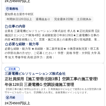
24万4500円以上
勤務地
愛知県名古屋市中村区
年間休日120日以上
退職金あり
完全週休2日制
土日祝休み
仕事の内容
企業名 三菱電機ビルソリューションズ株式会社 求人名 ★正社員採用【設
備設計エンジニア/東海4県】未経験歓迎◎年休128日★三菱電機G 仕事の
内容 ■営業技術職として、営業・施工社員との連携を図り現地調査、客先
説明を行っていただきます。 建築工事としては、建築設計図相当のCAD
必要な経験・能力等
図作成、弱電設備の設計、システム（入退室・カメラ等）、冷熱空調関係
必要な経験・能力等 ★未経験・第二新卒歓迎★ ※教育体制充実！理工系
をお任せします。また、昇降機関係として、エレベーター・エスカレータ
の学部出身の方ぜひ、ご応募ください！ 学歴・資格 学歴：大学院 大学 高
ーの改修設計もございます。 ※工事業務はおこないません。 募集職種 ★
専 短大 専修学校 高校 語学力： 資格：
正社員採用【設備設計エンジニア/東海4県】未経験歓迎◎年休128日★三
菱電機G
正社員
三菱電機ビルソリューションズ株式会社
正社員採用【施工管理/北陸3県】空調工事の施工管理!
年休128日 三菱電機G 空調設備施工管理
【空調工事の施工管理をお任せします。】商業施設やビルなどで使用される大型空調の保
守サービスを行っており、空調機の入れ替え、改修業務がメインとなります。
月給
24万4500円以上