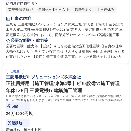
福岡県福岡市中央区
業界未経験歓迎
年間休日120日以上
退職金あり
土日祝休み
仕事の内容
企業名 三菱電機ビルソリューションズ株式会社 求人名 【福岡】空調設備
工事の施工管理/三菱電機G！年休128日/業界大手安定勤務 仕事の内容 三
菱電機Gである当社において、商業施設やオフィスビルの空調設備工事の
施工管理業務を担当頂きます。現場の施工は協力会社が行うため、工期の
必要な経験・能力等
進捗、品質管理等の内勤がメインになります。 【具体的には】顧客の依頼
必要な経験・能力等 【必須】何らかの設備の施工管理経験 ◎自身の仕事
に対し、現地調査-工程立案（施工計画/図面作成）-施工業者選定-現場管理
の幅を広げたいと考えている方 ◎より大きな達成感や手応えを感じられる
（工事）-納品までを一気通貫で担います。納期は短期で1カ月程度、長期
仕事がしたい方 【歓迎】管工事や電気工事にまつわる資格をお持ちの方
ですと1年程度と様々です。 【働き方】土日祝での工事も稀に発生します
【志向】現場での調整力や状況に応じた対応力を重視します ◎設備関連の
が、平日での代休取得が前提【仕事の魅力】元請工事が多く自ら工事をマ
施工管理経験者であれば経験業界や企業規模は不問。 積極的なご応募をお
ネジメントでき、裁量の幅があります。（業務内容の変更の範囲）当社業
正社員
待ちしております。 ※採用事例：水道給排水工事の施工管理経験者 入社
三菱電機ビルソリューションズ株式会社
務全般 募集職種 【福岡】空調設備工事の施工管理/三菱電機G！年休128
後の研修や、現場でのOJTでしっかり学べます。 学歴・資格 学歴：大学
日/業界大手安定勤務
院 大学 高専 短大 専修学校 高校 語学力： 資格：
正社員採用【施工管理/東海4県】ビル設備の施工管理
年休128日 三菱電機G 建築施工管理
ビルに導入されているシステム（入退室・カメラ等）や冷熱空調など設備の現場代理人・
施工管理業務をお任せします。建設現場での直接作業ではなく作業工程管理や製品の品質
管理をお任せします。
月給
24万4500円以上
勤務地
愛知県名古屋市中村区