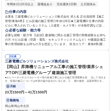
年間休日120日以上
退職金あり
完全週休2日制
土日祝休み
仕事の内容
企業名 三菱電機ビルソリューションズ株式会社 求人名 正社員採用【施工
管理/東海4県】ビル設備の施工管理◎年休128日★三菱電機G 仕事の内容
ビルに導入されているシステム（入退室・カメラ等）や冷熱空調など設備
の現場代理人・施工管理業務をお任せします。建設現場での直接作業では
必要な経験・能力等
なく作業工程管理や製品の品質管理をお任せします。 【具体的には】建築
必要な経験・能力等 【必須】建築物に関わる施工管理の実務経験をお持ち
工程と据付工事のズレや製品の不具合等様々な問題に対し、建築会社や関
の方 ※ビル設備（空調・電気・セキュリティシステムなど）や建築設備工
係部門と連携を取り問題を解決していきます。現地調査→工程立案(施工
事の管理経験をお持ちの方を想定しています。 担当エリア：東海4県(愛知
計画・図面作成)→施工業者選定→工事(現場) 募集職種 正社員採用【施工
県/岐阜県/静岡県/三重県) 学歴・資格 学歴：大学院 大学 高専 短大 専修学
管理/東海4県】ビル設備の施工管理◎年休128日★三菱電機G
校 高校 語学力： 資格：
正社員
三菱電機ビルソリューションズ株式会社
【岡山】昇降機リニューアル工事の施工管理/業界シェ
アTOP/三菱電機グループ 建築施工管理
■エレベーターやエスカレーター等の改修工事における施工管理業務を担 当して頂きま
す。現場の施工については外部の協力会社がいるため、工 期の進捗、品質管理が主な
業務となります。
月給
23万1500円～41万1500円
勤務地
岡山県岡山市北区