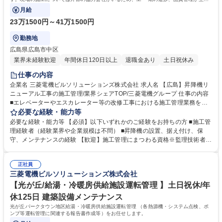
業務となります。
月給
23万1500円～41万1500円
勤務地
広島県広島市中区
業界未経験歓迎
年間休日120日以上
退職金あり
土日祝休み
仕事の内容
企業名 三菱電機ビルソリューションズ株式会社 求人名 【広島】昇降機リ
ニューアル工事の施工管理/業界シェアTOP/三菱電機グループ 仕事の内容
■エレベーターやエスカレーター等の改修工事における施工管理業務を担
当して頂きます。現場の施工については外部の協力会社がいるため、工 期
必要な経験・能力等
の進捗、品質管理が主な業務となります。 【具体的】お客様との打ち合わ
必要な経験・能力等 【必須】以下いずれかのご経験をお持ちの方 ■施工管
せ、工程やコストの管理、協力会社の手配 ・マネジメント、試験調査の取
理経験者（経験業界や企業規模は不問） ■昇降機の設置、据え付け、保
り纏めなど。◎国内トップクラスのシェアを誇る三菱電機製のエレベータ
守、メンテナンスの経験 【歓迎】施工管理にまつわる資格※監理技術者
ーのため新工場設立や20年程度経過したオフィスビルの昇降機入れ替え需
（機械器具設置）だと尚良 【志向】現場での調整力や状況に応じた対応力
要が増大しており、設置、入れ替え、保守等、ニーズが増大しておりま
を重視します ※採用事例：プラント、土木の施工管理経験者 三菱電機グ
す。◎働き方…土日出勤の場合もしっかり代休取得可。（業務内容の変更
正社員
ループの一員として、昇降機業界トップクラスのシェアを誇る当社。社会
三菱電機ビルソリューションズ株式会社
の範囲）当社業務全般 募集職種 【広島】昇降機リニューアル工事の施工
インフラを支えるやりがいと、安定した経営基盤のもとで、長期的なキャ
管理/業界シェアTOP/三菱電機グループ
リア形成が可能です。 学歴・資格 学歴：大学院 大学 高専 短大 専修学校
【光が丘/給湯・冷暖房供給施設運転管理 】土日祝休/年
高校 語学力： 資格：
休125日 建築設備メンテナンス
光が丘パークタウン地区給湯・冷暖房供給施設運転管理 （各熱源機・システム点検、ポ
ンプ等運転管理に関連する報告書作成等）をお任せします。