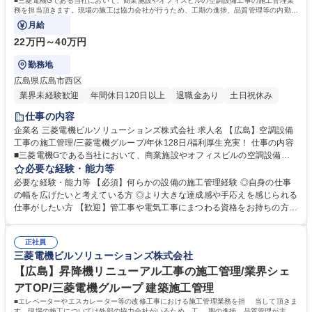
■三菱電機Gである当社において、商業施設やオフィスビルの空調設備工事の施工管理業
務を担当頂きます。現場の施工は協力会社が行うため、工期の進捗、品質管理等の内勤が
メインになります。
月給
22万円～40万円
勤務地
広島県広島市西区
業界未経験歓迎
年間休日120日以上
退職金あり
土日祝休み
仕事の内容
企業名 三菱電機ビルソリューションズ株式会社 求人名 【広島】空調設備
工事の施工管理/三菱電機グループ/年休128日/福利厚生充実！ 仕事の内容
■三菱電機Gである当社において、商業施設やオフィスビルの空調設備工
事の施工管理業務を担当頂きます。現場の施工は協力会社が行うため、工
必要な経験・能力等
期の進捗、品質管理等の内勤がメインになります。 【具体的には】顧客の
必要な経験・能力等 【必須】何らかの設備の施工管理経験 ◎自身の仕事
依頼に対し、現地調査-工程立案（施工計画/図面作成）-施工業者選定-現場
の幅を広げたいと考えている方 ◎より大きな達成感や手応えを感じられる
管理（工事）-納品までを一気通貫で担います。納期は短期で1カ月程度、
仕事がしたい方 【歓迎】管工事や電気工事にまつわる資格をお持ちの方
長期ですと1年程度と様々です。 【働き方】土日祝での工事も稀に発生し
【志向】現場での調整力や状況に応じた対応力を重視します ◎設備関連の
ますが、平日での代休取得が前提【仕事の魅力】元請工事が多く自ら工事
施工管理経験者であれば経験業界や企業規模は不問。 積極的なご応募をお
をマネジメントでき、裁量の幅があります。（業務内容の変更の範囲）当
正社員
待ちしております。 ※採用事例：水道給排水工事の施工管理経験者 入社
三菱電機ビルソリューションズ株式会社
社業務全般 募集職種 【広島】空調設備工事の施工管理/三菱電機グループ/
後の研修や、現場でのOJTでしっかり学べます。 学歴・資格 学歴：大学
年休128日/福利厚生充実！
院 大学 高専 短大 専修学校 高校 語学力： 資格：
【広島】昇降機リニューアル工事の施工管理/業界シェ
アTOP/三菱電機グループ 建築施工管理
■エレベーターやエスカレーター等の改修工事における施工管理業務を担 当して頂きま
す。現場の施工については外部の協力会社がいるため、工 期の進捗、品質管理が主な