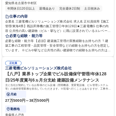
愛知県名古屋市中村区
年間休日120日以上
退職金あり
完全週休2日制
土日祝休み
仕事の内容
企業名 三菱電機ビルソリューションズ株式会社 求人名 正社員採用【施工
管理/東海4県】既設昇降機の施工管理◎年休128日★三菱電機G 仕事の内
容 公共性の高い建築物（ビル・駅など）に既に設置されているエレベータ
ー・エスカレーターのの現場代理人・施工管理業務・建設現場での直接作
必要な経験・能力等
業ではなく作業工程管理や製品の品質管理をお任せします。 【具体的に
必要な経験・能力等 【必須】建築施工管理の実務経験をお持ちの方 └ 建
は】建築工程と据付工事のズレや製品の不具合等様々な問題に対し、建築
築工事の工程管理・品質管理・安全管理などの経験をお持ちの方を想定し
会社や関係部門と連携を取り問題を解決していきます。現地調査→工程立
ています。 ※ビルや駅など公共性の高い建築物での経験をお持ちの方は歓
案(施工計画・図面作成)→施工業者選定→工事(現場) 募集職種 正社員採用
迎します。 ■昇降機新設の施工管理業のため既存顧客から直接依頼される
【施工管理/東海4県】既設昇降機の施工管理◎年休128日★三菱電機G
工事が多いです。元請施工が多く、エンドユーザーと直接のコミュニケー
正社員
ションをとりつつ自らの裁量でコスト、品質のマネジメントができます。
三菱電機ビルソリューションズ株式会社
担当エリア：東海4県(愛知県/岐阜県/静岡県/三重県) 学歴・資格 学歴：大
学院 大学 高専 短大 専修学校 高校 語学力： 資格：
【八戸】業界トップ企業でビル設備保守管理/年休128
日/25年度賞与6ヵ月分支給 建築設備メンテナンス
主に当社が契約しているお客様のビル設備（照明機器、受変電設備、ビル管理システム
等）の維持管理業務を担当していただきます。※現場へ行くことはありますが、工事作業
は別部署が行うためございません。
月給
27万5000円～38万5000円
勤務地
青森県八戸市