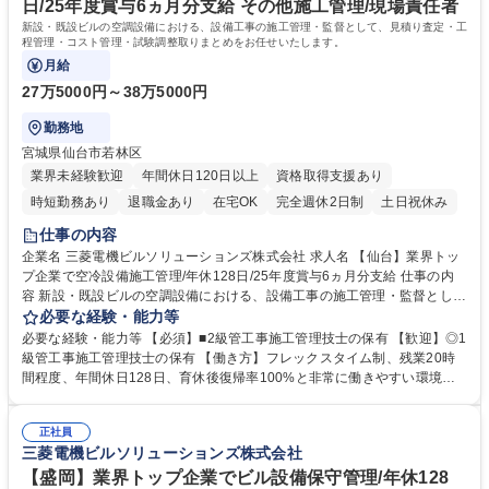
日/25年度賞与6ヵ月分支給 その他施工管理/現場責任者
新設・既設ビルの空調設備における、設備工事の施工管理・監督として、見積り査定・工
程管理・コスト管理・試験調整取りまとめをお任せいたします。
月給
27万5000円～38万5000円
勤務地
宮城県仙台市若林区
業界未経験歓迎
年間休日120日以上
資格取得支援あり
時短勤務あり
退職金あり
在宅OK
完全週休2日制
土日祝休み
仕事の内容
企業名 三菱電機ビルソリューションズ株式会社 求人名 【仙台】業界トッ
プ企業で空冷設備施工管理/年休128日/25年度賞与6ヵ月分支給 仕事の内
容 新設・既設ビルの空調設備における、設備工事の施工管理・監督とし
て、見積り査定・工程管理・コスト管理・試験調整取りまとめをお任せい
必要な経験・能力等
たします。 【入社後】設備知見が浅い方は、まずは新設の案件をおまかせ
必要な経験・能力等 【必須】■2級管工事施工管理技士の保有 【歓迎】◎1
して、全体の工程を習得しながらスキルアップいただける環境です。慣れ
級管工事施工管理技士の保有 【働き方】フレックスタイム制、残業20時
てきたら、既設もお任せしながら担当する案件の幅を広げていただけま
間程度、年間休日128日、育休後復帰率100%と非常に働きやすい環境で
す。 【魅力】事業フィールドにおいては、昇降機以外のビル設備・システ
す。家賃最大8割会社負担。 【当社について】■三菱電機製昇降機・空
ム分野である「ファシリティ事業」の拡大を推進、近い将来、売上の50%
調・冷凍機器・ビルシステム設備のメンテナンス・修理を始めとするビル
確保に挑みます。 募集職種 【仙台】業界トップ企業で空冷設備施工管理/
正社員
総合管理の会社です ■三菱電機のグループ会社であり、安定した経営基盤
三菱電機ビルソリューションズ株式会社
年休128日/25年度賞与6ヵ月分支給
も魅力です。長期的に安定して活躍できる環境があります 学歴・資格 学
歴：大学院 大学 高専 短大 専修学校 高校 語学力： 資格：第一種運転免許
【盛岡】業界トップ企業でビル設備保守管理/年休128