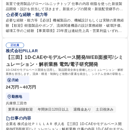
装置で使用製品/グローバルニッチトップ 仕事の内容 樹脂を使った新規製
品開発・設計を担当して頂きます。新規ポンプの開発・新規配管継手の開
発・新製品開発を推進させるための要素技術開発等について取り組んでい
必要な経験・能力等
ただきます。 直接顧客と対話し、営業と協力し、顧客ニーズを確認しなが
必要な経験・能力等 【必須】機械製品の、機械設計もしくは実験の業務経
ら設計業務に取り組んでいただきます。 開発過程においてはメカニズムの
験 【歓迎】樹脂製品やポンプ、流体関連機器の設計業務経験・破壊評価、
解明に重きを置いており、専門知識の探求を通じて深みと幅のある技術者
破壊工学のご経験 【事業環境】23年度は連結売上高・営業利益 いずれも3
を目指せます。 主体性/自主性を重んじており、適切で効果的な提案に対
期連続して過去最高を更新し業績好調。24年度は、新中期経営計画の2年
しては積極的な支援を引き出せます。 募集職種 【三田/新規製品の設計】
目で、3年間で250億円の成長投資を予定し、脱炭素を中心として社会課
半導体製造装置で使用製品/グローバルニッチトップ
正社員
題から生まれる新市場での圧倒的なグローバルシェアの獲得を目指しま
株式会社PILLAR
す。 学歴・資格 学歴：大学院 大学 高専 語学力： 資格：
【三田】1D-CAEやモデルベース開発/WEB面接可/シミ
ュレーション・解析業務 電気/電子研究開発
1D-CAEやモデルベース開発を活用し、製品開発全体を俯瞰したシミュレーション・解析
業務を担当します。流体・構造・制御など複数の要素を統合し、システム全体の挙動を捉
え、開発スピードや品質向上を目指します。
月給
24万円～40万円
勤務地
兵庫県三田市
業界未経験歓迎
年間休日120日以上
退職金あり
土日祝休み
仕事の内容
企業名 株式会社ＰＩＬＬＡＲ 求人名 【三田】1D-CAEやモデルベース開
発/WEB面接可/シミュレーション・解析業務 仕事の内容 1D-CAEやモデル