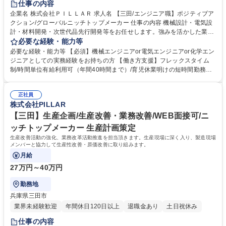
仕事の内容
企業名 株式会社ＰＩＬＬＡＲ 求人名 【三田/エンジニア職】ポジティブア
クション/グローバルニッチトップメーカー 仕事の内容 機械設計・電気設
計・材料開発・次世代品先行開発等をお任せします。強みを活かした業務
を主軸として、基盤技術・コア技術の深堀をしていただきます。製品開発
必要な経験・能力等
や業務プロセスの変革の一部を担ってもらいます。 ■取扱い製品(メカニカ
必要な経験・能力等 【必須】機械エンジニアor電気エンジニアor化学エン
ルシール・グランドパッキン・ガスケット・樹脂継手・ポンプ・すべり支
ジニアとしての実務経験をお持ちの方 【働き方支援】フレックスタイム
承等)に関する設計開発■企画・設計からはじまり、製図・性能評価試験、
制/時間単位有給利用可（年間40時間まで）/育児休業明けの短時間勤務制
設備の選定・構築、顧客サポート等、幅広い技術力を習得可能■材料の研
度（小学3年生になるまで）/在宅勤務可（介護・育児の事由については原
究開発・新材料の製品展開等。配合・改質等により材料面からの性能向上
則週２日在宅勤務可/試用期間中は不可）/育児・介護事由で利用できる年
やコストダウン推進■新市場参入へ向けた技術展開(EV・水素関連市場向け
正社員
休ストック制度（通常の有給休暇とは別に、特定の理由により長期休暇が
株式会社PILLAR
の材料研究や製品開発等) 募集職種 【三田/エンジニア職】ポジティブアク
必要な場合に備えて、有給休暇を積み立てておく制度）/年次有給休暇を入
ション/グローバルニッチトップメーカー
【三田】生産企画/生産改善・業務改善/WEB面接可/ニ
社初日から支給 学歴・資格 学歴：大学院 大学 高専 語学力： 資格：
ッチトップメーカー 生産計画策定
生産改善活動の強化、業務改革活動推進を担当頂きます。生産現場に深く入り、製造現場
メンバーと協力して生産性改善・原価改善に取り組みます。
月給
27万円～40万円
勤務地
兵庫県三田市
業界未経験歓迎
年間休日120日以上
退職金あり
土日祝休み
仕事の内容