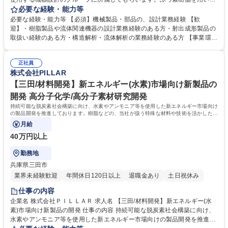
流体関連製品について、市場要求への対応業務(既存製品のカスタマイズ/
必要な経験・能力等
改良開発、新規技術の構築など)をお任せします。 ■機器設計内容：樹脂継
必要な経験・能力等 【必須】機械製品・部品の、設計業務経験 【歓
手・配管製品の新規設計もしくは改良・ふっ素樹脂を用いたポンプ設計も
迎】・樹脂製品や流体関連機器の設計業務経験のある方・射出成形製品の
しくは既存製品の改良・顧客仕様に合わせた技術検討や設計・評価 直接顧
取扱い経験のある方・構造解析・流体解析の業務経験のある方 【事業環
客と対話し、営業と協力し、顧客ニーズを確認しながら設計業務に取り組
境】23年度は連結売上高・営業利益 いずれも3期連続して過去最高を更新
んでいただきます。 ご入社後はチームで案件に取り組んでいただきます。
し業績好調。24年度は、新中期経営計画の2年目で、3年間で250億円の成
募集職種 【三田/設計】半導体製造装置で使用製品/流体制御機器グローバ
正社員
長投資を予定し、脱炭素を中心として社会課題から生まれる新市場での圧
株式会社PILLAR
ルニッチトップ
倒的なグローバルシェアの獲得を目指します。 学歴・資格 学歴：大学院
大学 高専 語学力： 資格：
【三田/材料開発】新エネルギー(水素)市場向け新製品の
開発 高分子化学/高分子素材研究開発
持続可能な脱炭素社会構築に向け、水素やアンモニア等を使用した新エネルギー市場向け
の製品開発を推進しております。樹脂などの、当社が扱う特殊な材料や技術を活かした新
製品の開発に携わっていただきます。
月給
40万円以上
勤務地
兵庫県三田市
業界未経験歓迎
年間休日120日以上
退職金あり
土日祝休み
仕事の内容
企業名 株式会社ＰＩＬＬＡＲ 求人名 【三田/材料開発】新エネルギー(水
素)市場向け新製品の開発 仕事の内容 持続可能な脱炭素社会構築に向け、
水素やアンモニア等を使用した新エネルギー市場向けの製品開発を推進し