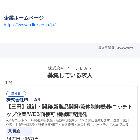
企業ホームページ
https://www.pillar.co.jp/ja/
最終更新日：2026/08/07
株式会社ＰＩＬＬＡＲ
募集している求人
12件
正社員
株式会社PILLAR
【三田】設計・開発/新製品開発/流体制御機器/ニッチト
ップ企業/WEB面接可 機械研究開発
■メカニカルシール関連の新製品・新技術開発をメインにお任せ致します。企画・設計・
作図・性能評価試験・設備構築/組立・顧客説明・顧客仕様サポート等。これまでは機械
的な設計開発をしていたものの、
月給
24万円～36万円