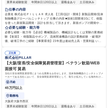
業界未経験歓迎
年間休日120日以上
退職金あり
土日祝休み
仕事の内容
企業名 株式会社ＰＩＬＬＡＲ 求人名 【三田/設計・開発】新製品開発/流体
制御機器グローバルニッチトップ 仕事の内容 ■技術1部開発1Gにて、樹脂
を使った新規製品開発・設計を担当して頂きます。新規ポンプの開発や新
規配管継手の開発、新製品開発を推進させるための要素技術開発に取り組
必要な経験・能力等
んでいただきます。 当社は創業時は船舶の部品を作る会社でしたが、現在
必要な経験・能力等 【必須】機械製品の、機械設計もしくは実験の業務経
では半導体業界で地位を築く流体制御機器トップクラスメーカーへと変革
験 【歓迎】・樹脂製品やポンプ、流体関連機器の設計業務経験 ・破壊評
を遂げました。次の主力製品の開発に挑戦していただきたいと考えており
価、破壊工学のご経験 【事業環境】23年度は連結売上高・営業利益 いず
ます。 直接顧客と話し、営業と協力しながら顧客ニーズを満たす製品の企
れも3期連続して過去最高を更新し業績好調。24年度は、新中期経営計画
画・設計・開発ができます。ご入社後はチームで開発業務に取り組んでい
の2年目で、3年間で250億円の成長投資を予定し、脱炭素を中心として社
ただきます。 募集職種 【三田/設計・開発】新製品開発/流体制御機器グロ
正社員
会課題から生まれる新市場での圧倒的なグローバルシェアの獲得を目指し
株式会社PILLAR
ーバルニッチトップ
ます。 学歴・資格 学歴：大学院 大学 高専 語学力： 資格：
【大阪/室長/安全保障貿易管理室】ベテラン歓迎/WEB
面接可 貿易
当社の安全保障貿易管理にまつわる業務をお任せします。流体制御機器のニッチトップメ
ーカーである当社において、安全保障貿易管理室として、取引が拡大している海外向けの
輸出入オペレーションの改善や安全
月給
45万円以上
勤務地
大阪府大阪市西区
業界未経験歓迎
年間休日120日以上
退職金あり
土日祝休み