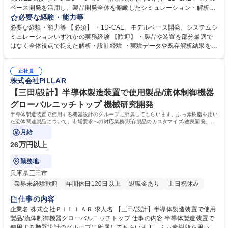
ベース開発を活用し、製品開発全体を俯瞰したシミュレーション・解析業
務を担当します。流体・構造・制御など複数の要素を統合し、システム全
必要な経験・能力等
体の挙動を捉え、開発スピードや品質向上を目指します。 既存製品の改良
必要な経験・能力等 【必須】 ・1D-CAE、モデルベース開発、システムシ
だけでなく、新しい技術テーマの立ち上げ段階から関与する機会もあり、
ミュレーションいずれかの実務経験 【歓迎】 ・製品や装置を部分最適で
実験データと解析結果を組み合わせながら最適な設計手法を検討します。
はなく全体視点で捉えた解析・設計経験 ・実験データや既存解析結果を踏
特定分野に限定されず、チームで知見を共有しながら幅広い技術に挑戦で
まえ、モデル構築・検証を行った経験 ・自動車・産業機械・エネルギー関
きるポジションです。 幅広い製品、業務に触れ、それらの設計・モノづく
連分野での開発経験 ・新しい解析手法や開発プロセスの立ち上げに関わっ
りに関する技術や課題を知り、より洗練した業務プロセスに変革していく
正社員
た経験 学歴・資格 学歴：大学院 大学 高専 語学力： 資格：
株式会社PILLAR
ことが可能です。 募集職種 【三田】1D-CAEやモデルベース開発/WEB面
接可/シミュレーション・解析業務
【三田/設計】半導体製造装置で使用製品/流体制御機器
グローバルニッチトップ 機械研究開発
半導体製造装置で使用する機器設計のグループに所属してもらいます。ふっ素樹脂を用い
た流体関連製品について、市場要求への対応業務(既存製品のカスタマイズ/改良開発、新
規技術の構築など)をお任せします。
月給
26万円以上
勤務地
兵庫県三田市
業界未経験歓迎
年間休日120日以上
退職金あり
土日祝休み
仕事の内容
企業名 株式会社ＰＩＬＬＡＲ 求人名 【三田/設計】半導体製造装置で使用
製品/流体制御機器グローバルニッチトップ 仕事の内容 半導体製造装置で
使用する機器設計のグループに所属してもらいます。ふっ素樹脂を用いた