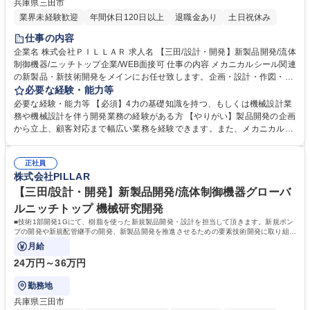
兵庫県三田市
業界未経験歓迎
年間休日120日以上
退職金あり
土日祝休み
仕事の内容
企業名 株式会社ＰＩＬＬＡＲ 求人名 【三田/設計・開発】新製品開発/流体
制御機器/ニッチトップ企業/WEB面接可 仕事の内容 メカニカルシール関連
の新製品・新技術開発をメインにお任せ致します。企画・設計・作図・性
能評価試験・設備構築/組立・顧客説明・顧客仕様サポート等。これまでは
必要な経験・能力等
機械的な設計開発をしていたものの、 材料技術や数値解析を用いたアプロ
必要な経験・能力等 【必須】4力の基礎知識を持つ、もしくは機械設計業
ーチが必要になってきています。また、モノだけではなく、ソリューショ
務や機械設計を伴う開発業務の経験がある方 【やりがい】製品開発の企画
ン提供に向けたオプションやサービス開発のためにデータサイエンスや電
から立上、顧客対応まで幅広い業務を経験できます。また、メカニカルシ
気系の知識も必要になってきています。現状のスキルにとどまらず、業務
ールの設計開発を通して、機械設計に加えて、各種材料の選定（耐食性・
を通して様々な専門スキルを高めながら開発業務に取り組んでいただきま
強度面など）、トライボロジーの知識を身に着けることができます。 学
す。出張は顧客や協力企業などとの仕様打合せや新製品PRなどがあり、
正社員
歴・資格 学歴：大学院 大学 高専 語学力： 資格：
株式会社PILLAR
平均2ヵ月に1回ほどです。 募集職種 【三田/設計・開発】新製品開発/流体
制御機器/ニッチトップ企業/WEB面接可
【三田/設計・開発】新製品開発/流体制御機器グローバ
ルニッチトップ 機械研究開発
■技術1部開発1Gにて、樹脂を使った新規製品開発・設計を担当して頂きます。新規ポン
プの開発や新規配管継手の開発、新製品開発を推進させるための要素技術開発に取り組ん
でいただきます。
月給
24万円～36万円
勤務地
兵庫県三田市