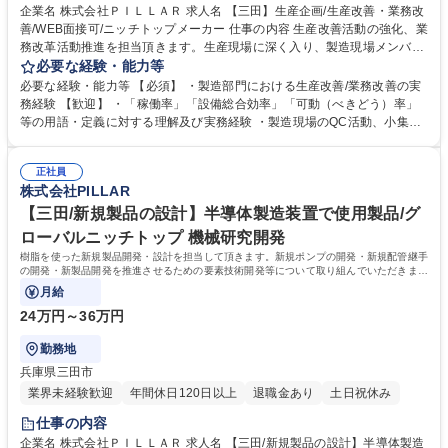
企業名 株式会社ＰＩＬＬＡＲ 求人名 【三田】生産企画/生産改善・業務改
善/WEB面接可/ニッチトップメーカー 仕事の内容 生産改善活動の強化、業
務改革活動推進を担当頂きます。生産現場に深く入り、製造現場メンバー
と協力して生産性改善・原価改善に取り組みます。 ・生産改善活動の進行
必要な経験・能力等
管理、経営目標との整合検証～策定 ・三田工場・福知山工場の活動状況を
必要な経験・能力等 【必須】 ・製造部門における生産改善/業務改善の実
総括する「改革推進会議」「成果報告会」の事務局 （各職場の活動進行管
務経験 【歓迎】 ・「稼働率」「設備総合効率」「可動（べきどう）率」
理と 成果報告及び目標達成度の可視化・具体化を支援） ・グループ会社
等の用語・定義に対する理解及び実務経験 ・製造現場のQC活動、小集団
の生産改善・業務改革指導やノウハウ共有（生産子会社の生産性向上活
活動のリーダーまたは事務局経験 ・「自主研活動」等 組織横断型の改善
動） 募集職種 【三田】生産企画/生産改善・業務改善/WEB面接可/ニッチ
活動における実務経験・事務局経験 学歴・資格 学歴：大学院 大学 高専 語
トップメーカー
正社員
学力： 資格：
株式会社PILLAR
【三田/新規製品の設計】半導体製造装置で使用製品/グ
ローバルニッチトップ 機械研究開発
樹脂を使った新規製品開発・設計を担当して頂きます。新規ポンプの開発・新規配管継手
の開発・新製品開発を推進させるための要素技術開発等について取り組んでいただきま
す。
月給
24万円～36万円
勤務地
兵庫県三田市
業界未経験歓迎
年間休日120日以上
退職金あり
土日祝休み
仕事の内容
企業名 株式会社ＰＩＬＬＡＲ 求人名 【三田/新規製品の設計】半導体製造