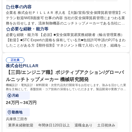
仕事の内容
企業名 株式会社ＰＩＬＬＡＲ 求人名 【大阪/室長/安全保障貿易管理室】ベ
テラン歓迎/WEB面接可 仕事の内容 当社の安全保障貿易管理にまつわる業
務をお任せします。流体制御機器のニッチトップメーカーである当社にお
いて、安全保障貿易管理室として、取引が拡大している海外向けの輸出入
必要な経験・能力等
オペレーションの改善や安全 保障輸出管理体制の構築業務をお任せ致しま
必要な経験・能力等 【必須】■安全保障貿易実務経験者（輸出管理業務）
す。 【詳細】特別一般包括許可申請をメインミッションとして、まずはプ
【歓迎】■STC Expertの資格を保有している方■包括許可申請のPJTをまわ
ロジェクトを推進、外為法と米国法規制の求める、安全保障貿易管理の各
したことがある方【期待役割】マネジメント職で入社いただき、組織を 牽
種社内業務(各種審査、教育、内部監査、規程類の維持・改善、指導等)、
引いただけることを期待します。近年、海外売上の比率が高まってきてお
輸出管理規制当局(経済産業省や米国BIS)やCISTEC等関係団体との折衝 、
り、輸出業務管理の強化、安全保障貿易管理の徹底が必要です。【事業環
輸出管理に関わる事業部門・グループ会社への助言、指導 募集職種 【大
正社員
境】23年度は連結売上高・営業利益 いずれも3期連続して過去最高を更新
株式会社PILLAR
阪/室長/安全保障貿易管理室】ベテラン歓迎/WEB面接可
し業績好調。24年度は、新中期経営計画の2年目で、3年間で250億円の成
長投資を予定し、脱炭素を中心として社会課題から生まれる新市場での圧
【三田/エンジニア職】ポジティブアクション/グローバ
倒的なグローバルシェアの獲得を目指します。 学歴・資格 学歴：大学院
ルニッチトップメーカー 機械研究開発
大学 高専 語学力： 資格：
機械設計・電気設計・材料開発・次世代品先行開発等をお任せします。強みを活かした業
務を主軸として、基盤技術・コア技術の深堀をしていただきます。製品開発や業務プロセ
スの変革の一部を担ってもらいます。
月給
24万円～36万円
勤務地
兵庫県三田市
業界未経験歓迎
年間休日120日以上
退職金あり
土日祝休み