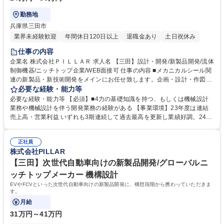
勤務地
兵庫県三田市
業界未経験歓迎
年間休日120日以上
退職金あり
土日祝休み
仕事の内容
企業名 株式会社ＰＩＬＬＡＲ 求人名 【三田】設計・開発/新製品開発/流体
制御機器/ニッチトップ企業/WEB面接可 仕事の内容 ■メカニカルシール関
連の新製品・新技術開発をメインにお任せ致します。企画・設計・作図・
性能評価試験・設備構築/組立・顧客説明・顧客仕様サポート等。これまで
必要な経験・能力等
は機械的な設計開発をしていたものの、 材料技術や数値解析を用いたアプ
必要な経験・能力等 【必須】■4力の基礎知識を持つ、もしくは機械設計
ローチが必要になってきています。また、モノだけではなく、ソリューシ
業務や機械設計を伴う開発業務の経験がある 【事業環境】23年度は連結
ョン提供に向けたオプションやサービス開発のためにデータサイエンスや
売上高・営業利益 いずれも3期連続して過去最高を更新し業績好調。24年
電気系の知識も必要になってきています。現状のスキルにとどまらず、業
度は、新中期経営計画の2年目で、3年間で250億円の成長投資を予定し、
務を通して様々な専門スキルを高めながら開発業務に取り組んでいただき
脱炭素を中心として社会課題から生まれる新市場での圧倒的なグローバル
ます。出張は顧客や協力企業などとの仕様打合せや新製品PRなどがあ
正社員
シェアの獲得を目指します。 学歴・資格 学歴：大学院 大学 高専 語学力：
株式会社PILLAR
り、平均2ヵ月に1回ほどです。 募集職種 【三田】設計・開発/新製品開発/
資格：
流体制御機器/ニッチトップ企業/WEB面接可
【三田】次世代自動車向けの新製品開発/グローバルニ
ッチトップメーカー 機構設計
EVやFCVといった次世代自動車向けの新製品開発に、構想段階から携わっていただきま
す。
月給
31万円～41万円