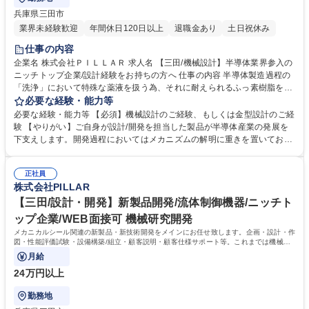
兵庫県三田市
業界未経験歓迎
年間休日120日以上
退職金あり
土日祝休み
仕事の内容
企業名 株式会社ＰＩＬＬＡＲ 求人名 【三田/機械設計】半導体業界参入の
ニッチトップ企業/設計経験をお持ちの方へ 仕事の内容 半導体製造過程の
「洗浄」において特殊な薬液を扱う為、それに耐えられるふっ素樹脂を用
いた製品の設計をお任せします。創業以来培った流体の知見が詰まった製
必要な経験・能力等
品でありその改良・設計に取り組んでいただきます。 ■図面はSolidWorks
必要な経験・能力等 【必須】機械設計のご経験、もしくは金型設計のご経
（3DCAD）を用いて設計してもらいます。また、Ansysなどで構造解析や
験 【やりがい】ご自身が設計/開発を担当した製品が半導体産業の発展を
流体シミュレーションを行った最適設計も実施してもらいます。■機器設
下支えします。開発過程においてはメカニズムの解明に重きを置いてお
計内容：樹脂継手・配管の設計もしくは既存製品の改良 。ふっ素樹脂を用
り、専門知識の探求を通じて深みと幅のある技術者を目指せます。主体性/
いたポンプ設計もしくは既存製品の改良。顧客仕様に合わせた技術検討や
自主性を重んじており、適切で効果的な提案に対しては積極的な支援を引
設計・評価。 募集職種 【三田/機械設計】半導体業界参入のニッチトップ
正社員
き出せます。 学歴・資格 学歴：大学院 大学 高専 語学力： 資格：
株式会社PILLAR
企業/設計経験をお持ちの方へ
【三田/設計・開発】新製品開発/流体制御機器/ニッチト
ップ企業/WEB面接可 機械研究開発
メカニカルシール関連の新製品・新技術開発をメインにお任せ致します。企画・設計・作
図・性能評価試験・設備構築/組立・顧客説明・顧客仕様サポート等。これまでは機械的
な設計開発をしていたものの、
月給
24万円以上
勤務地