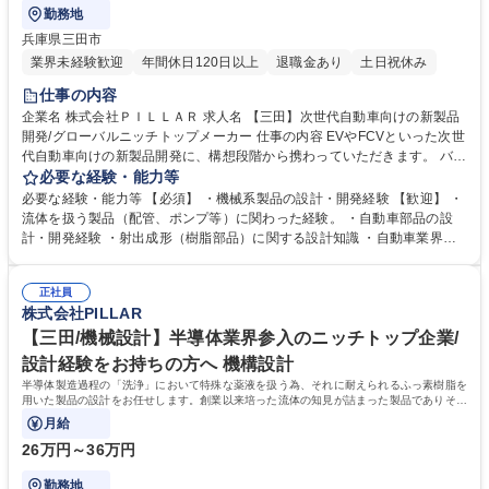
勤務地
兵庫県三田市
業界未経験歓迎
年間休日120日以上
退職金あり
土日祝休み
仕事の内容
企業名 株式会社ＰＩＬＬＡＲ 求人名 【三田】次世代自動車向けの新製品
開発/グローバルニッチトップメーカー 仕事の内容 EVやFCVといった次世
代自動車向けの新製品開発に、構想段階から携わっていただきます。 バッ
テリー冷却配管に用いられる新しい継手製品を中心に、顧客提案、構想設
必要な経験・能力等
計から詳細設計、試作、評価、原価試算、生産工程の検討まで一連の開発
必要な経験・能力等 【必須】 ・機械系製品の設計・開発経験 【歓迎】 ・
プロセスを担当します。設計だけでなく「どんな製品を世に出すか」とい
流体を扱う製品（配管、ポンプ等）に関わった経験。 ・自動車部品の設
うテーマ検討や課題提起にも関われるため、アイデアを形にする面白さを
計・開発経験 ・射出成形（樹脂部品）に関する設計知識 ・自動車業界特
実感できる環境です。市場や顧客の声をもとに自ら企画を立ち上げ、量産
有の品質要件に対応した経験 学歴・資格 学歴：大学院 大学 高専 語学力：
まで見届けられるため、ものづくりの手応えを強く感じられます。 募集職
資格：
種 【三田】次世代自動車向けの新製品開発/グローバルニッチトップメー
正社員
株式会社PILLAR
カー
【三田/機械設計】半導体業界参入のニッチトップ企業/
設計経験をお持ちの方へ 機構設計
半導体製造過程の「洗浄」において特殊な薬液を扱う為、それに耐えられるふっ素樹脂を
用いた製品の設計をお任せします。創業以来培った流体の知見が詰まった製品でありその
改良・設計に取り組んでいただきます。
月給
26万円～36万円
勤務地