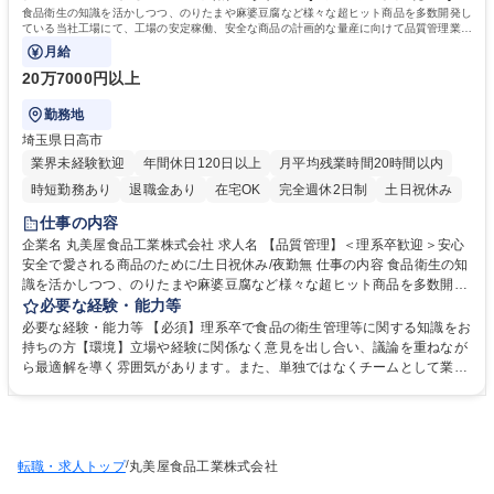
する大きなやりがい 学歴・資格 学歴：大学院 大学 高専 短大 専修学校 高
食品衛生の知識を活かしつつ、のりたまや麻婆豆腐など様々な超ヒット商品を多数開発し
校 語学力： 資格：
ている当社工場にて、工場の安定稼働、安全な商品の計画的な量産に向けて品質管理業務
を中心に行っていただきます。
月給
20万7000円以上
勤務地
埼玉県日高市
業界未経験歓迎
年間休日120日以上
月平均残業時間20時間以内
時短勤務あり
退職金あり
在宅OK
完全週休2日制
土日祝休み
仕事の内容
企業名 丸美屋食品工業株式会社 求人名 【品質管理】＜理系卒歓迎＞安心
安全で愛される商品のために/土日祝休み/夜勤無 仕事の内容 食品衛生の知
識を活かしつつ、のりたまや麻婆豆腐など様々な超ヒット商品を多数開発
している当社工場にて、工場の安定稼働、安全な商品の計画的な量産に向
必要な経験・能力等
けて品質管理業務を中心に行っていただきます。 【入社後の業務】◆管理
必要な経験・能力等 【必須】理系卒で食品の衛生管理等に関する知識をお
表の確認◆製品サンプルチェック◆簡単なクレーム調査◆工場巡視業務の
持ちの方【環境】立場や経験に関係なく意見を出し合い、議論を重ねなが
サブ等【将来的な業務】◆製造現場からの依頼対応◆不適合・是正処置の
ら最適解を導く雰囲気があります。また、単独ではなくチームとして業務
統括◆製造立ち合い◆委員会運営◆工場に起因するクレーム調査等※理化
に取り組んでいます 入社してすぐは現社員によるOJTがあります。【当社
学的な製品検査分析等の業務は別の部署が対応。【今後のキャリアパス】
製品】のりたま、麻婆豆腐、釜めし、混ぜ込み用ふりかけ等【魅力】◆日
品質改善を主導する立場として品質向上支援等の業務に携わること、品質
持ちする食品を取扱うため、基本土日祝休み・夜勤無で働き方改善が可能
保証部門や管理部門のキャリアパスがあります。 募集職種 【品質管理】
◆多くのお客様から愛される数々のヒット、ロングセラー商品多数◆既存
＜理系卒歓迎＞安心安全で愛される商品のために/土日祝休み/夜勤無
/
転職・求人トップ
商品だけでなく年間100～150の新商品有◆「安全・安心」を支える中核
丸美屋食品工業株式会社
的な役割を担う業務にて製品の品質を守ることで、消費者の信頼に直接貢