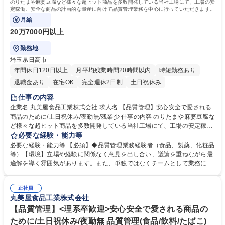
のりたまや麻婆豆腐など様々な超ヒット商品を多数開発している当社工場にて、工場の安
定稼働、安全な商品の計画的な量産に向けて品質管理業務を中心に行っていただきます。
月給
20万7000円以上
勤務地
埼玉県日高市
年間休日120日以上
月平均残業時間20時間以内
時短勤務あり
退職金あり
在宅OK
完全週休2日制
土日祝休み
仕事の内容
企業名 丸美屋食品工業株式会社 求人名 【品質管理】安心安全で愛される
商品のために/土日祝休み/夜勤無/残業少 仕事の内容 のりたまや麻婆豆腐な
ど様々な超ヒット商品を多数開発している当社工場にて、工場の安定稼
働、安全な商品の計画的な量産に向けて品質管理業務を中心に行っていた
必要な経験・能力等
だきます。 【入社後の業務】◆管理表の確認◆製品サンプルチェック◆簡
必要な経験・能力等 【必須】◆品質管理業務経験者（食品、製薬、化粧品
単なクレーム調査◆工場巡視業務のサブ等【将来的な業務】◆製造現場か
等）【環境】立場や経験に関係なく意見を出し合い、議論を重ねながら最
らの依頼対応◆不適合・是正処置の統括◆製造立ち合い◆委員会運営◆工
適解を導く雰囲気があります。また、単独ではなくチームとして業務に取
場に起因するクレーム調査等※理化学的な製品検査分析等の業務は別の部
り組んでいます。 入社してすぐは現社員によるOJTがあります。【当社製
署が対応。【今後のキャリアパス】品質改善を主導する立場として品質向
品】のりたま、麻婆豆腐、釜めし、混ぜ込み用ふりかけ等【魅力】◆日持
上支援等の業務に携わること、品質保証部門や管理部門のキャリアパスが
正社員
ちする食品を取扱うため、基本土日祝休み・夜勤無で働き方改善が可能◆
丸美屋食品工業株式会社
あります。 募集職種 【品質管理】安心安全で愛される商品のために/土日
多くのお客様から愛される数々のヒット、ロングセラー商品多数◆既存商
祝休み/夜勤無/残業少
品だけでなく年間100～150の新商品有◆「安全・安心」を支える中核的
【品質管理】<理系卒歓迎>安心安全で愛される商品の
な役割を担う業務にて製品の品質を守ることで、消費者の信頼に直接貢献
ために/土日祝休み/夜勤無 品質管理(食品/飲料/たばこ)