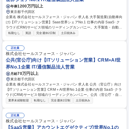
推進していただくポジションです。 募集職種 【Enterprise Account Exec
1200万円以上
年俸
utive】製造業の変革を支援する営業
東京都千代田区
企業名 株式会社セールスフォース・ジャパン 求人名 大手製造業(自動車向
け)【ITソリューション営業】Saas世界シェアNo.1 仕事の内容 SaaS･ク
ラウド(CRM)サービス領域のリーディングカンパニー。大手製造・自動車
業界に対して、自社SaaSクラウドソリューションを直販でご提案頂きま
転勤なし
英語
完全週休2日制
土日祝休み
す。 ■マーケティング、インサイドセールス、チャネルセールス、パート
ナー様と協調しながら新規顧客開拓、既存顧客の深耕を推進。 ■"カスタマ
ーサクセス"実現のため顧客のビジネスを徹底的に理解し、SFA/CRM領域
正社員
での世界シェアNo.1の成功事例を各社に展開することで、顧客のビジネス
株式会社セールスフォース・ジャパン
課題の解決を実現できます。TheModelの分業スタイルため、営業活動に
公共(官公庁)向け【ITソリューション営業】CRM+AI世
注力する事ができます。 募集職種 大手製造業(自動車向け)【ITソリューシ
界No.1企業 IT/通信製品法人営業
ョン営業】Saas世界シェアNo.1
70万円以上
月給
東京都千代田区
企業名 株式会社セールスフォース・ジャパン 求人名 公共（官公庁）向け
【ITソリューション営業】CRM＋AI世界No.1企業 仕事の内容 SaaS･クラ
ウド(CRM)サービス領域のリーディングカンパニー。公共（官公庁・自治
体）業界に対して、自社SaaSクラウドソリューションを直販でご提案頂
業界未経験歓迎
転勤なし
完全週休2日制
土日祝休み
きます。 ■マーケティング、インサイドセールス、チャネルセールス、パ
ートナー様と協調しながら新規顧客開拓、既存顧客の深耕を推進。 ■"カス
タマーサクセス"実現のため顧客のビジネスを徹底的に理解し、SFA/CRM
正社員
領域での世界シェアNo.1の成功事例を各社に展開することで、顧客のビジ
株式会社セールスフォース・ジャパン
ネス課題の解決を実現できます。TheModelの分業スタイルため、営業活
【SaaS営業】アカウントエグゼクティブ/世界No.1の