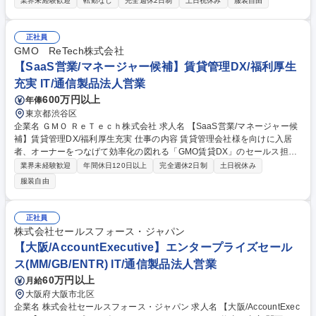
業界未経験歓迎
転勤なし
完全週休2日制
土日祝休み
服装自由
品説明から設置支援、運用定着まで一貫して伴走します。 【事例】レオパ
レス21：繁忙期3ヶ月間で5万件超の鍵受け渡し削減 三井不動産レジデン
シャル：「パークアクシス」20棟へ導入 大京アステージ・穴吹コミュニ
正社員
ティ：約54万戸へのマンション居住者サービスプラットフォーム提供 旭
GMO ReTech株式会社
化成不動産レジデンス：約6万戸を対象に、スマートロックの導入・活
【SaaS営業/マネージャー候補】賃貸管理DX/福利厚生
用、キーレス化、業務効率化、利便性向上を目指す 変更の範囲：会社の定
充実 IT/通信製品法人営業
める業務全般 募集職種 【エンタープライズセールス(MGR候補)/homehub
600万円以上
年俸
事業本部】ハイブリッド勤務◎
東京都渋谷区
企業名 ＧＭＯ ＲｅＴｅｃｈ株式会社 求人名 【SaaS営業/マネージャー候
補】賃貸管理DX/福利厚生充実 仕事の内容 賃貸管理会社様を向けに入居
者、オーナーをつなげて効率化の図れる「GMO賃貸DX」のセールス担当
として、新規顧客開拓を行います。更なる成長のためプレイングマネージ
業界未経験歓迎
年間休日120日以上
完全週休2日制
土日祝休み
ャーとなれる方を募集します。 【詳細】■戦略に対するアクションの実行
服装自由
■個人単位でのKPIの実行(アポ数、商談数、受注数)■セールスマーケティ
ング活動(関連資料の収集、提案書・パンフレットなど営業資料の作成、
管理等)■マーケティングチームの施策に対する案件化活動(電話フォロー、
正社員
訪問)■管理会社向けオーナー向けアプリ、入居者向けアプリのソリューシ
株式会社セールスフォース・ジャパン
ョン営業(課題ヒアリング、提案書作成、受注活動、導入支援)■クライアン
【大阪/AccountExecutive】エンタープライズセール
トとのリレーション構築 募集職種 【SaaS営業/マネージャー候補】賃貸管
ス(MM/GB/ENTR) IT/通信製品法人営業
理DX/福利厚生充実
60万円以上
月給
大阪府大阪市北区
企業名 株式会社セールスフォース・ジャパン 求人名 【大阪/AccountExec