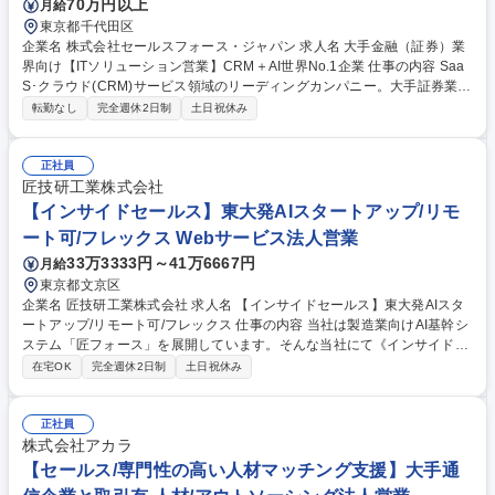
70万円以上
月給
東京都千代田区
企業名 株式会社セールスフォース・ジャパン 求人名 大手金融（証券）業
界向け【ITソリューション営業】CRM＋AI世界No.1企業 仕事の内容 Saa
S･クラウド(CRM)サービス領域のリーディングカンパニー。大手証券業界
に対して、自社SaaSクラウドソリューションを直販でご提案頂きます。
転勤なし
完全週休2日制
土日祝休み
■マーケティング、インサイドセールス、チャネルセールス、パートナー
様と協調しながら新規顧客開拓、既存顧客の深耕を推進。 ■"カスタマーサ
クセス"実現のため顧客のビジネスを徹底的に理解し、SFA/CRM領域での
正社員
世界シェアNo.1の成功事例を各社に展開することで、顧客のビジネス課題
匠技研工業株式会社
の解決を実現できます。TheModelの分業スタイルため、営業活動に注力
【インサイドセールス】東大発AIスタートアップ/リモ
する事ができます。 募集職種 大手金融（証券）業界向け【ITソリューシ
ート可/フレックス Webサービス法人営業
ョン営業】CRM＋AI世界No.1企業
33万3333円～41万6667円
月給
東京都文京区
企業名 匠技研工業株式会社 求人名 【インサイドセールス】東大発AIスタ
ートアップ/リモート可/フレックス 仕事の内容 当社は製造業向けAI基幹シ
ステム「匠フォース」を展開しています。そんな当社にて《インサイドセ
ールス》を募集します。 リードに対する対話から課題を抽出し、質の高い
在宅OK
完全週休2日制
土日祝休み
商談を創出してフィールドセールスへ接続します。AIツールをフル活用
し、業務の仕組みづくりから参画いただきます。 【具体的には】■リード
へのアプローチと課題ヒアリング ■CRMへの情報記録と提案ストーリー設
正社員
計 ■マーケティング・FSとの連携およびプロダクトへのフィードバック ■
株式会社アカラ
AIを活用したトークスクリプト作成や情報収集の効率化 募集職種 【イン
【セールス/専門性の高い人材マッチング支援】大手通
サイドセールス】東大発AIスタートアップ/リモート可/フレックス