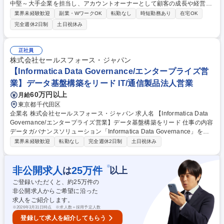
中堅～大手企業を担当し、アカウントオーナーとして顧客の成長や経営変
革を支援します。新規開拓から既存顧客への提案活動を一貫して担当し、
業界未経験歓迎
副業・WワークOK
転勤なし
時短勤務あり
在宅OK
売上計画策定やアカウント戦略立案を行います。 顧客は経営者や役員クラ
完全週休2日制
土日祝休み
スが中心となるため、現場課題の解決だけでなく、中長期的な事業成長や
経営課題に踏み込んだ提案を行います。また、マーケティングやインサイ
ドセールス、パートナー企業と連携し商談機会を創出。顧客が目指す将来
正社員
像の実現を後押しします。 製品販売に留まらず、顧客の成功を実現するパ
株式会社セールスフォース・ジャパン
ートナーとして伴走しながら、新規契約獲得、アップセル・クロスセル提
【Informatica Data Governance/エンタープライズ営
案、契約締結までのクロージングを担います。 募集職種 【福岡Account E
業】データ基盤構築をリード IT/通信製品法人営業
xecutive（GB）】経営層へ企業変革を提案
60万円以上
月給
東京都千代田区
企業名 株式会社セールスフォース・ジャパン 求人名 【Informatica Data
Governance/エンタープライズ営業】データ基盤構築をリード 仕事の内容
データガバナンスソリューション「Informatica Data Governance」を担
当するAccount Executive（AE）として、企業アカウント営業と連携しな
業界未経験歓迎
転勤なし
完全週休2日制
土日祝休み
がら、企業のデータ活用基盤の構築を支援します。お客様のデータガバナ
ンスやデータ品質に関する課題を把握し、技術的な要件をビジネス価値へ
変換した提案を実施。経営層に対してデータ活用がもたらす事業価値を伝
※
非公開求人
25
万件
は
以上
え、最適なソリューションを提案します。また担当製品の売上目標やパイ
ご登録いただくと、約
25
万件の
プライン創出を担うとともに、お客様とのユースケース整理や提案活動を
非公開求人からご希望に沿った
推進。営業・プリセールス等社内の関係部門と連携しながら、データガバ
求人をご紹介します。
ナンスのベストプラクティスを活用し、企業のデータ戦略を支援します。
※
2026年3月31日時点 ※求人数＝採用予定人数
募集職種 【Informatica Data Governance/エンタープライズ営業】データ
登録して求人を紹介してもらう
基盤構築をリード