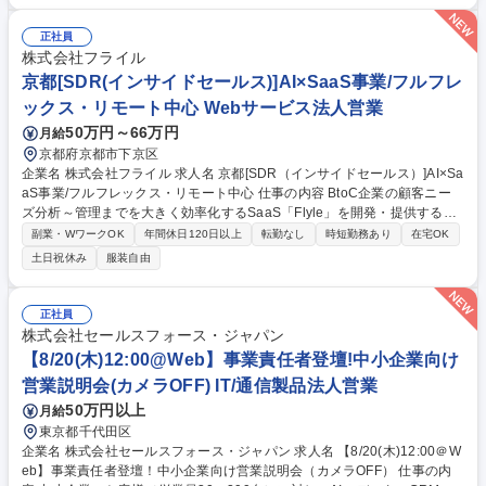
ンサル等と連携したパートナーセールスおよびAE業務 ■顧客ヒアリングに
基づいたAI導入工程の選定、導入後のROI可視化 ■現場フィードバックを
正社員
基にしたプロダクト・提案内容のアップデート ■月間数十件の商談管理
株式会社フライル
と、成約に向けたBANT情報の緻密なコントロール ～シリーズC調達済★
京都[SDR(インサイドセールス)]AI×SaaS事業/フルフレ
自社サービスを提供するAI Agentの優良企業です～ 募集職種 【エンター
ックス・リモート中心 Webサービス法人営業
プライズセールス】AIAgentで顧客課題解決★想定年収最大1200万！
50万円～66万円
月給
京都府京都市下京区
企業名 株式会社フライル 求人名 京都[SDR（インサイドセールス）]AI×Sa
aS事業/フルフレックス・リモート中心 仕事の内容 BtoC企業の顧客ニー
ズ分析～管理までを大きく効率化するSaaS「Flyle」を開発・提供する当
社にて、SDR（インサイドセールス）をお任せします。 【詳細】 ■導入事
副業・WワークOK
年間休日120日以上
転勤なし
時短勤務あり
在宅OK
例・コンテンツを活用したインバウンドリードへのアプローチ・商談設定
土日祝休み
服装自由
■見込み顧客との関係構築・ナーチャリング ■商談数・受注率・リードタ
イムなどKPIの改善 ■SDR体制の構築・改善への参画 募集職種 京都[SDR
（インサイドセールス）]AI×SaaS事業/フルフレックス・リモート中心
正社員
株式会社セールスフォース・ジャパン
【8/20(木)12:00@Web】事業責任者登壇!中小企業向け
営業説明会(カメラOFF) IT/通信製品法人営業
50万円以上
月給
東京都千代田区
企業名 株式会社セールスフォース・ジャパン 求人名 【8/20(木)12:00＠W
eb】事業責任者登壇！中小企業向け営業説明会（カメラOFF） 仕事の内