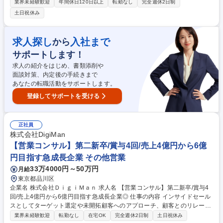
ダクトである「GMO賃貸DX」の導入を進めていただきます。九州エリア
業界未経験歓迎
年間休日120日以上
転勤なし
完全週休2日制
におけるGMO ReTechの事業拡大を担う責任者候補です。 【詳細】■戦略
土日祝休み
に対するアクションの実行■個人単位でのKPIの実行(アポ数、商談数、受
注数)■セールスマーケティング活動(関連資料の収集、提案書・パンフレッ
トなど営業資料の作成、管理等)■マーケティングチームの施策に対する案
求人探し
入社まで
から
件化活動(電話フォロー、訪問)■管理会社向けオーナー向けアプリ、入居者
サポートします！
向けアプリのソリューション営業(課題ヒアリング、提案書作成、受注活
動、導入支援)■クライアントとのリレーション構築 募集職種 【福岡/SaaS
求人の紹介をはじめ、書類添削や
セールス】MGRポジション/不動産DXを推進/天神駅直結の好立地◎
面談対策、内定後の手続きまで
あなたの転職活動をサポートします。
登録してサポートを受ける
正社員
株式会社DigiMan
【営業コンサル】第二新卒/賞与4回/売上4億円から6億
円目指す急成長企業 その他営業
33万4000円～50万円
月給
東京都品川区
企業名 株式会社ＤｉｇｉＭａｎ 求人名 【営業コンサル】第二新卒/賞与4
回/売上4億円から6億円目指す急成長企業◎ 仕事の内容 インサイドセール
スとしてターゲット選定や未開拓顧客へのアプローチ、顧客とのリレーシ
ョン構築等をお任せ。営業の0→1を生み出す力を養い、コンサルタントへ
業界未経験歓迎
転勤なし
在宅OK
完全週休2日制
土日祝休み