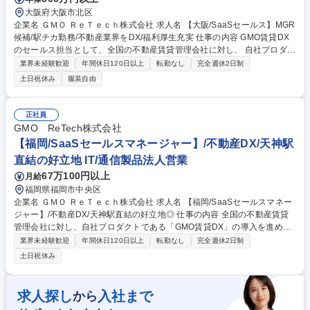
大阪府大阪市北区
企業名 ＧＭＯ ＲｅＴｅｃｈ株式会社 求人名 【大阪/SaaSセールス】MGR
候補/駅チカ勤務/不動産業界をDX/福利厚生充実 仕事の内容 GMO賃貸DX
のセールス担当として、全国の不動産賃貸管理会社に対し、 自社プロダク
トである「GMO賃貸DX」の導入を進めていただきます。 【仕事内容補
業界未経験歓迎
年間休日120日以上
転勤なし
完全週休2日制
足】変更の範囲：当社業務全般 ■戦略に対するアクションの実行■個人単
土日祝休み
服装自由
位でのKPIの実行(アポ数、商談数、受注数)■セールスマーケティング活動
（関連資料の収集、提案書・パンフレットなど営業資料の作成、管理等）
■マーケティングチームの施策に対する案件化活動（電話フォロー、訪
正社員
問）■管理会社向けオーナー向けアプリ、入居者向けアプリのソリューシ
GMO ReTech株式会社
ョン営業（課題ヒアリング、提案書作成、受注活動、導入支援）■クライ
【福岡/SaaSセールスマネージャー】/不動産DX/天神駅
アントとのリレーション構築 募集職種 【大阪/SaaSセールス】MGR候補/
直結の好立地 IT/通信製品法人営業
駅チカ勤務/不動産業界をDX/福利厚生充実
67万100円以上
月給
福岡県福岡市中央区
企業名 ＧＭＯ ＲｅＴｅｃｈ株式会社 求人名 【福岡/SaaSセールスマネー
ジャー】/不動産DX/天神駅直結の好立地◎ 仕事の内容 全国の不動産賃貸
管理会社に対し、自社プロダクトである「GMO賃貸DX」の導入を進めて
いただきます。今回のポジションは、九州エリアにおけるGMO ReTechの
業界未経験歓迎
年間休日120日以上
転勤なし
完全週休2日制
事業拡大を担う責任者候補です。 【詳細】■戦略に対するアクションの実
土日祝休み
行■個人単位でのKPIの実行(アポ数、商談数、受注数)■セールスマーケテ
ィング活動(関連資料の収集、提案書・パンフレットなど営業資料の作
成、管理等)■マーケティングチームの施策に対する案件化活動(電話フォロ
求人探し
入社まで
から
ー、訪問)■管理会社向けオーナー向けアプリ、入居者向けアプリのソリュ