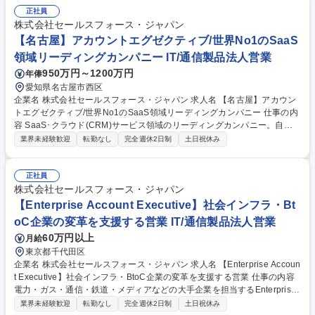
正社員
株式会社セールスフォース・ジャパン
【名古屋】アカウントエグゼクティブ/世界No1のSaaS
領域リーディングカンパニー IT/通信製品法人営業
950万円～1200万円
年俸
愛知県名古屋市西区
企業名 株式会社セールスフォース・ジャパン 求人名 【名古屋】アカウン
トエグゼクティブ/世界No1のSaaS領域リーディングカンパニー 仕事の内
容 SaaS･クラウド(CRM)サービス領域のリーディングカンパニー。自社S
aaSクラウドソリューションを法人(中小～中堅企業)向けに直販でご提案
業界未経験歓迎
転勤なし
完全週休2日制
土日祝休み
して頂きます。※商談相手:経営者、役員、営業部部長等 ■東海地方近郊の
従業員数199名以下の中小企業、ベンチャー企業を中心とした顧客に対し
て地区ごとに割り当てられたテリトリーのオーナーとして、売り上げ計画
正社員
の立案を行い、新規のお客様に対する提案、および既存顧客に対するアッ
株式会社セールスフォース・ジャパン
プセル、クロスセルを行います。 ■営業先は経営者や役員などビジネスの
【Enterprise Account Executive】社会インフラ・Bt
リーダーが中心、コンサルティング要素の強い営業活動を行うことができ
oC企業の変革を支援する営業 IT/通信製品法人営業
ます。 募集職種 【名古屋】アカウントエグゼクティブ/世界No1のSaaS領
60万円以上
月給
域リーディングカンパニー
東京都千代田区
企業名 株式会社セールスフォース・ジャパン 求人名 【Enterprise Accoun
t Executive】社会インフラ・BtoC企業の変革を支援する営業 仕事の内容
電力・ガス・通信・鉄道・メディアなどの大手企業を担当するEnterprise
Account Executiveとして、新規顧客の開拓と既存顧客の深耕を担いま
業界未経験歓迎
転勤なし
完全週休2日制
土日祝休み