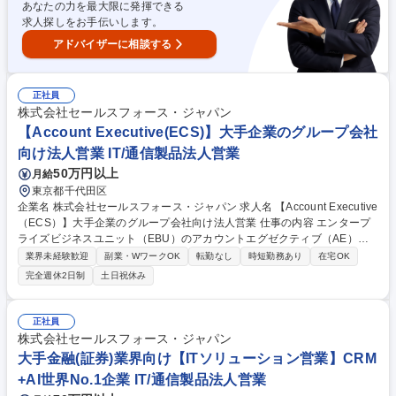
あなたの力を最大限に発揮できる
する事ができます。 募集職種 大手金融（銀行）業界向け【ITソリューシ
求人探しをお手伝いします。
ョン営業】CRM＋AI世界No.1企業
アドバイザーに相談する
正社員
株式会社セールスフォース・ジャパン
【Account Executive(ECS)】大手企業のグループ会社
向け法人営業 IT/通信製品法人営業
50万円以上
月給
東京都千代田区
企業名 株式会社セールスフォース・ジャパン 求人名 【Account Executive
（ECS）】大手企業のグループ会社向け法人営業 仕事の内容 エンタープ
ライズビジネスユニット（EBU）のアカウントエグゼクティブ（AE）と
連携し、大手エンタープライズ企業のグループ会社に対するSalesforceソ
業界未経験歓迎
副業・WワークOK
転勤なし
時短勤務あり
在宅OK
リューションの提案営業を担当します。既存顧客への深耕 営業と新規開拓
完全週休2日制
土日祝休み
営業の双方を担い、顧客の課題解決と事業成長を支援するとともに、売上
目標の達成を目指します。市場・業界分析やテリトリー戦略の立案、ター
ゲットアカウントの選定からパイプライン創出、提案、クロージングまで
正社員
一貫して担当します。セールスエンジニアやプロフェッショナルサービス
株式会社セールスフォース・ジャパン
など社内外の関係者と連携し、最適なソリューションを提案することで顧
大手金融(証券)業界向け【ITソリューション営業】CRM
客の事業成長に貢献します。 募集職種 【Account Executive（ECS）】大
+AI世界No.1企業 IT/通信製品法人営業
手企業のグループ会社向け法人営業