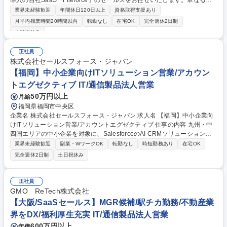
導入の自社SaaS「Fileforce」のセールスをお任せいたします。単なるプ
ロダクト提案にとどまらず、顧客の業務や課題を深く理解し、最適な導
業界未経験歓迎
年間休日120日以上
資格取得支援あり
入・活用の在り方を設計することが求められます。 【詳細】マーケティン
月平均残業時間20時間以内
転勤なし
在宅OK
完全週休2日制
グ活動を通じて獲得したインバウンドリードを起点とし、顧客の関心やニ
土日祝休み
ーズが顕在化した状態から商談を開始できる環境です。その分「どうすれ
ば顧客に価値が出るか」を考える提案に集中するできます。また当社は業
正社員
務に深く入り込む特性を持ち、解約率は約1%と非常に低水準です。短期
株式会社セールスフォース・ジャパン
的な受注にとどまらず、顧客の課題解決に向き合った提案が、継続利用や
【福岡】中小企業向けITソリューション営業/アカウン
成果につながりやすい点が特徴です。 募集職種 【セールス】25,000社導
入の自社SaaS/年休134日/解約率約１％/月4回リモートOK
トエグゼクティブ IT/通信製品法人営業
50万円以上
月給
福岡県福岡市中央区
企業名 株式会社セールスフォース・ジャパン 求人名 【福岡】中小企業向
けITソリューション営業/アカウントエグゼクティブ 仕事の内容 九州・中
四国エリアの中小企業を対象に、SalesforceのAI CRMソリューションを
活用した企業変革支援を担当いただきます。担当テリトリーのオーナーと
業界未経験歓迎
副業・WワークOK
転勤なし
時短勤務あり
在宅OK
して売上計画を立案し、新規顧客の開拓から既存顧客への アップセル・ク
完全週休2日制
土日祝休み
ロスセルまで一貫して推進します。 提案先は経営者や役員などの意思決定
層が中心です。顧客が抱える経営課題の解決だけでなく、将来の事業成長
や組織変革の実現に向けた提案を行い、信頼されるパートナーとして伴走
正社員
します。マーケティングやインサイドセールスと連携しながら営業活動を
GMO ReTech株式会社
推進。経営層への提案機会が豊富で、高度な提案力やクロージング力を磨
【大阪/SaaSセールス】MGR候補/駅チカ勤務/不動産業
くことができます。 募集職種 【福岡】中小企業向けITソリューション営
界をDX/福利厚生充実 IT/通信製品法人営業
業/アカウントエグゼクティブ
600万円以上
年俸