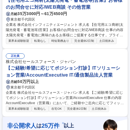
【住宅用エコ商材(太陽光発電・蓄電池等)営業】お客様
アップに大きく貢献できるポジションとなっています。 募集職種 Agentfo
のお問合せに対応/WEB商談 その他営業
rce【AI製品営業/AccountExecutive】世界No.1自立型AIエージェントCR
35万3000円～61万4500円
月給
M
東京都千代田区
企業名 株式会社インフィニティエージェント 求人名 【住宅用エコ商材(太
陽光発電・蓄電池等)営業】お客様のお問合せに対応/WEB商談 仕事の内容
太陽光発電・蓄電池に興味のあるお客様にご提案する仕事です。ブライダ
ルや不動産カウンター、保険窓口などでの経験を活かし、営業スキルを身
業界未経験歓迎
転勤なし
時短勤務あり
完全週休2日制
土日祝休み
につけられます。デジタルツールを使った効率的な働き方が特徴です。
【詳細】■自社サイトから「太陽光や蓄電池に興味がある」とお問い合わ
せいただいたお客様への対応 ■商品の特徴や導入メリットをオンラインで
正社員
ご説明し、ご契約後は工事の流れをご案内※月5~6件の成約を目指します
株式会社セールスフォース・ジャパン
■工事日程の調整やお客様フォロー ■セールスフォースなどの最新ツール
【ご経験/希望に応じてポジション打診】ITソリューシ
を使った効率的な業務 ※営業(8割)/施工管理(2割)程度 ※災害対策や電気
ョン営業/AccountExecutive IT/通信製品法人営業
代節約で商材ニーズは拡大しております♪ 募集職種 【住宅用エコ商材(太
50万円以上
月給
陽光発電・蓄電池等)営業】お客様のお問合せに対応/WEB商談
東京都千代田区
企業名 株式会社セールスフォース・ジャパン 求人名 【ご経験/希望に応じ
てポジション打診】ITソリューション営業/AccountExecutive 仕事の内容
AccountExecutive（営業職）において、ご経験やご志向に応じてフィット
するポジション提案します。CRMだけでなく、Tableau/MuleSoft/マーケ
業界未経験歓迎
転勤なし
在宅OK
完全週休2日制
土日祝休み
ティング製品等幅広いポジションがございます。 【ポジション（例）】 ■
アカウント営業（EBU）：大手企業向けアカウントセールス ■アカウント
営業（CBU）：中小企業向けアカウントセールス ■Tableau営業：Tablea
※
非公開求人
25
万件
は
以上
u（BIツール）専任セールス ■MuleSoft営業：MuleSoft(システム統合プラ