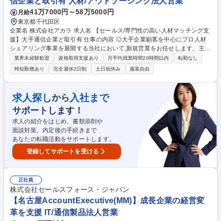
信企業と取引有 人材/アウトソーシング法人営業
41万7000円～58万5000円
月給
東京都千代田区
企業名 株式会社アカラ 求人名 【セールス/専門性の高い人材マッチング支
援】大手通信企業と取引有 仕事の内容 ◎大手企業顧客を中心にプロ人材
シェアリング事業を展開する当社において,新規営業をお任せします。主な
活動は、商談獲得の為の営業活動から,相談頂いた案件を受注に持ち込むま
業界未経験歓迎
資格取得支援あり
月平均残業時間20時間以内
転勤なし
での提案からクロージングです。 【詳細】■セールスフォース内の企業掘
時短勤務あり
完全週休2日制
土日祝休み
服装自由
り起こしや新規リストの作成等■電話やメール等を活用した商談獲得の為
のアプローチ■案件相談に向けサービス紹介や課題ヒアリング■案件相談を
頂いた後は,該当する人材をデータベース内から人選■提案した人材に興味
求人探し
入社まで
から
を持って頂いた後,企業と人材の面談を実施■契約条件交渉：最終的に契約
サポートします！
内容に落とし込む為,稼働率や経済条件等の交渉まで行います。 募集職種
【セールス/専門性の高い人材マッチング支援】大手通信企業と取引有
求人の紹介をはじめ、書類添削や
面談対策、内定後の手続きまで
あなたの転職活動をサポートします。
登録してサポートを受ける
正社員
株式会社セールスフォース・ジャパン
【名古屋AccountExecutive(MM)】成長企業の経営変
革を支援 IT/通信製品法人営業