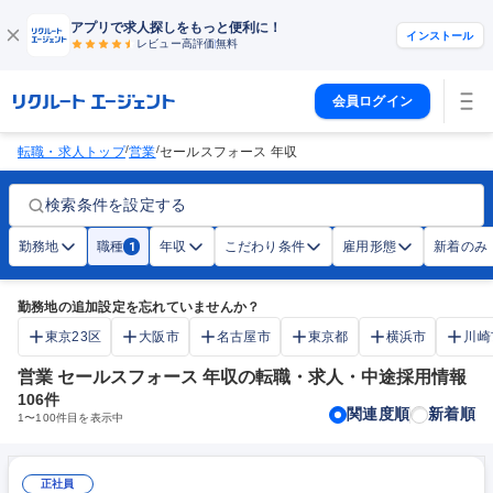
アプリで求人探しをもっと便利に！
インストール
レビュー高評価
無料
会員ログイン
/
/
転職・求人トップ
営業
セールスフォース 年収
検索条件を設定する
勤務地
職種
年収
こだわり条件
雇用形態
新着のみ
1
勤務地の追加設定を忘れていませんか？
東京23区
大阪市
名古屋市
東京都
横浜市
川崎
営業 セールスフォース 年収の転職・求人・中途採用情報
106
件
関連度順
新着順
1
〜
100
件目を表示中
正社員