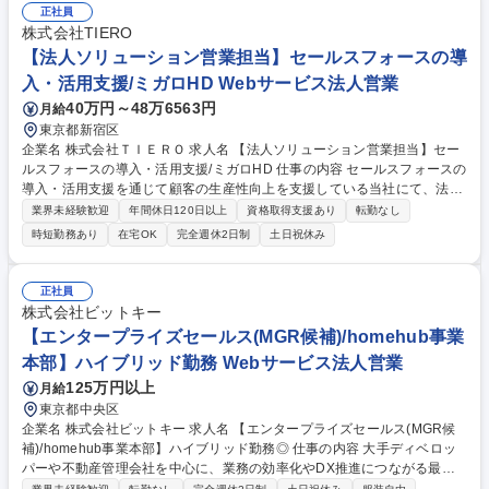
正社員
株式会社TIERO
【法人ソリューション営業担当】セールスフォースの導
入・活用支援/ミガロHD Webサービス法人営業
40万円～48万6563円
月給
東京都新宿区
企業名 株式会社ＴＩＥＲＯ 求人名 【法人ソリューション営業担当】セー
ルスフォースの導入・活用支援/ミガロHD 仕事の内容 セールスフォースの
導入・活用支援を通じて顧客の生産性向上を支援している当社にて、法人
ソリューション営業担当を募集します。 入社後は、個々のスキルに応じて
業界未経験歓迎
年間休日120日以上
資格取得支援あり
転勤なし
先輩社員のアポイントに同席し商談の流れや雰囲気を学んで、営業のノウ
時短勤務あり
在宅OK
完全週休2日制
土日祝休み
ハウを身に着けつつ、徐々に独り立ちしていただきます。 【詳細】■市場
開拓と戦略立案 ■経営層に対するCRM/SFAの枠に捉われない「業界×業務
軸」に最適化されたAI活用による業務全般の改善提案 ■受注に向けた社内
正社員
専門チームとの協業 等 募集職種 【法人ソリューション営業担当】セール
株式会社ビットキー
スフォースの導入・活用支援/ミガロHD
【エンタープライズセールス(MGR候補)/homehub事業
本部】ハイブリッド勤務 Webサービス法人営業
125万円以上
月給
東京都中央区
企業名 株式会社ビットキー 求人名 【エンタープライズセールス(MGR候
補)/homehub事業本部】ハイブリッド勤務◎ 仕事の内容 大手ディベロッ
パーや不動産管理会社を中心に、業務の効率化やDX推進につながる最適
なソリューションを提供します。現場の業務プロセスに深く入り込み、製