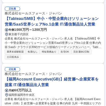
成長できます。※業務内容の変更範囲：なし ■ターゲット顧客の選定、ア
プローチリストの作成■未開拓顧客へのアプローチ（電話・メール・SNS
の活用）■問い合わせや資料請求へのタイムリーなフォロー■顧客との中長
正社員
期的なリレーション構築および価値提供 ★キーエンス流の営業ノウハウと
株式会社セールスフォース・ジャパン
DXを融合した体系的な研修プログラムを用意。1日複数回の振り返りや個
【Tableau/SMB】中小・中堅企業向けソリューション
別メンタリング制度を通じて、未経験からでも圧倒的なスピードで成長可
営業/SaaS世界シェアNo.1企業 IT/通信製品法人営業
能です。 募集職種 【営業コンサル】第二新卒/賞与4回/売上4億円から6億
1000万円～1200万円
年俸
円目指す急成長企業◎
東京都千代田区
企業名 株式会社セールスフォース・ジャパン 求人名 【Tableau/SMB】中
小・中堅企業向けソリューション営業/SaaS世界シェアNo.1企業 仕事の内
容 SaaS･クラウド(CRM)サービス領域のリーディングカンパニー。Table
au製品全般の営業活動をご担当頂きます。主な商談相手は経営層、部門長
業界未経験歓迎
転勤なし
時短勤務あり
在宅OK
完全週休2日制
等のビジネス決定者です。 "カスタマーサクセス"実現のため顧客のビジネ
土日祝休み
スを徹底的に理解し、世界シェアNo.1の成功事例を各社に展開すること
で、顧客のビジネス課題の解決を実現できます。 【Tableau製品】Tablea
u の分析プラットフォームによりデータ分析は促進され、誰もがデータを
正社員
使って質問に答え、インサイトを組織全体で共有できるようになります。
株式会社セールスフォース・ジャパン
※変更範囲：当社業務全般 募集職種 【Tableau/SMB】中小・中堅企業向
【福岡Account Executive(GB)】経営層へ企業変革を
けソリューション営業/SaaS世界シェアNo.1企業
提案 IT/通信製品法人営業
60万円以上
月給
福岡県福岡市中央区
企業名 株式会社セールスフォース・ジャパン 求人名 【福岡Account Exec
utive（GB）】経営層へ企業変革を提案 仕事の内容 九州・中四国エリアの