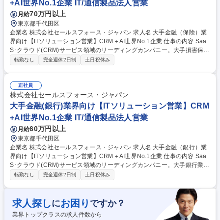
+AI世界No.1企業 IT/通信製品法人営業
ン営業/アカウントエグゼクティブ
70万円以上
月給
東京都千代田区
企業名 株式会社セールスフォース・ジャパン 求人名 大手金融（保険）業
界向け【ITソリューション営業】CRM＋AI世界No.1企業 仕事の内容 Saa
S･クラウド(CRM)サービス領域のリーディングカンパニー。大手損害保
険・生命保険業界に対して、自社SaaSクラウドソリューションを直販で
転勤なし
完全週休2日制
土日祝休み
ご提案頂きます。 ■マーケティング、インサイドセールス、チャネルセー
ルス、パートナー様と協調しながら新規顧客開拓、既存顧客の深耕を推
進。 ■"カスタマーサクセス"実現のため顧客のビジネスを徹底的に理解
正社員
し、SFA/CRM領域での世界シェアNo.1の成功事例を各社に展開すること
株式会社セールスフォース・ジャパン
で、顧客のビジネス課題の解決を実現できます。TheModelの分業スタイ
大手金融(銀行)業界向け【ITソリューション営業】CRM
ルため、営業活動に注力する事ができます。 募集職種 大手金融（保険）
+AI世界No.1企業 IT/通信製品法人営業
業界向け【ITソリューション営業】CRM＋AI世界No.1企業
60万円以上
月給
東京都千代田区
企業名 株式会社セールスフォース・ジャパン 求人名 大手金融（銀行）業
界向け【ITソリューション営業】CRM＋AI世界No.1企業 仕事の内容 Saa
S･クラウド(CRM)サービス領域のリーディングカンパニー。大手銀行業界
に対して、自社SaaSクラウドソリューションを直販でご提案頂きます。
転勤なし
完全週休2日制
土日祝休み
■マーケティング、インサイドセールス、チャネルセールス、パートナー
様と協調しながら新規顧客開拓、既存顧客の深耕を推進。 ■"カスタマーサ
クセス"実現のため顧客のビジネスを徹底的に理解し、SFA/CRM領域での
求人探し
お困り
に
ですか？
世界シェアNo.1の成功事例を各社に展開することで、顧客のビジネス課題
業界トップクラスの求人件数から
の解決を実現できます。TheModelの分業スタイルため、営業活動に注力