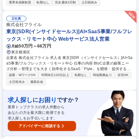
こと」です。 Tableau はビジネスインテリジェンス市場に影響を与え、常
業界未経験歓迎
転勤なし
完全週休2日制
土日祝休み
に成長を続けています。単なる製品販売にとどまらず、 お客様の潜在的な
課題を深く掘り下げ、最適な解決策を提示します。市場調査からリード獲
得、商談の創出、製品デモンストレーション、導入支援、そしてクロージ
正社員
ング、さらには契約後のカスタマーサクセスまで、営業プロセスのすべて
株式会社フライル
を主体的に動かすダイナミックなポジションです。 募集職種 【Tableau】
東京[SDR(インサイドセールス)]AI×SaaS事業/フルフレ
エンタープライズ企業向けアカウントエグゼクティブ
ックス・リモート中心 Webサービス法人営業
50万円～66万円
月給
東京都港区
企業名 株式会社フライル 求人名 東京[SDR（インサイドセールス）]AI×Sa
aS事業/フルフレックス・リモート中心 仕事の内容 BtoC企業の顧客ニー
ズ分析～管理までを大きく効率化するSaaS「Flyle」を開発・提供する当
社にて、SDR（インサイドセールス）をお任せします。 【詳細】 ■導入事
副業・WワークOK
年間休日120日以上
転勤なし
時短勤務あり
在宅OK
例・コンテンツを活用したインバウンドリードへのアプローチ・商談設定
土日祝休み
服装自由
■見込み顧客との関係構築・ナーチャリング ■商談数・受注率・リードタ
イムなどKPIの改善 ■SDR体制の構築・改善への参画 募集職種 東京[SDR
（インサイドセールス）]AI×SaaS事業/フルフレックス・リモート中心
求人探し
お困り
に
ですか？
業界トップクラスの求人件数から
あなたの力を最大限に発揮できる
求人探しをお手伝いします。
アドバイザーに相談する