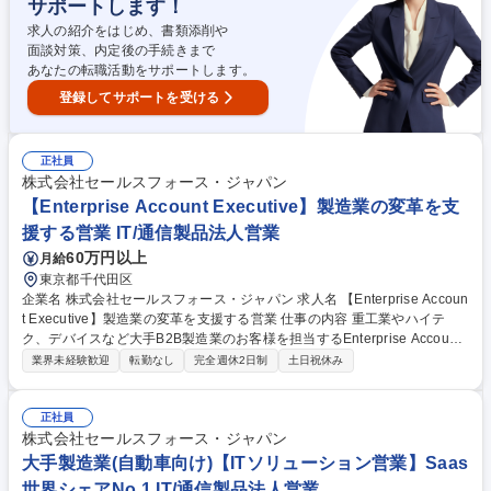
サポートします！
ーション営業(課題ヒアリング、提案書作成、受注活動、導入支援)■クライ
アントとのリレーション構築 募集職種 【福岡/SaaSセールスマネージャ
求人の紹介をはじめ、書類添削や
ー】/不動産DX/天神駅直結の好立地◎
面談対策、内定後の手続きまで
あなたの転職活動をサポートします。
登録してサポートを受ける
正社員
株式会社セールスフォース・ジャパン
【Enterprise Account Executive】製造業の変革を支
援する営業 IT/通信製品法人営業
60万円以上
月給
東京都千代田区
企業名 株式会社セールスフォース・ジャパン 求人名 【Enterprise Accoun
t Executive】製造業の変革を支援する営業 仕事の内容 重工業やハイテ
ク、デバイスなど大手B2B製造業のお客様を担当するEnterprise Account
Executiveとして、新規顧客の開拓から既存顧客へのアップセル・クロス
業界未経験歓迎
転勤なし
完全週休2日制
土日祝休み
セルまで幅広く担当します。お客様の経営課題や事業 戦略を深く理解し、
AI CRMを活用したDX推進や業務変革を実現するTrusted Advisorとして、
中長期的な視点で提案活動を行います。 また、マーケティング、インサイ
正社員
ドセールス、パートナー、SEなど社内外の関係者と連携しながら、経営
株式会社セールスフォース・ジャパン
層への提案や複雑な商談をリード。アカウントプランの策定・実行、パイ
大手製造業(自動車向け)【ITソリューション営業】Saas
プライン管理を通じて、お客様の事業成長とSalesforceビジネスの拡大を
世界シェアNo.1 IT/通信製品法人営業