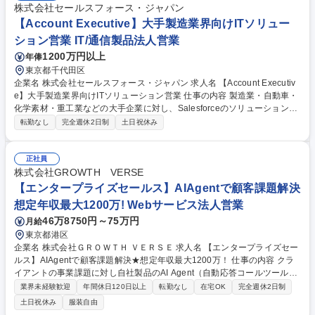
株式会社セールスフォース・ジャパン
【Account Executive】大手製造業界向けITソリュー
ション営業 IT/通信製品法人営業
1200万円以上
年俸
東京都千代田区
企業名 株式会社セールスフォース・ジャパン 求人名 【Account Executiv
e】大手製造業界向けITソリューション営業 仕事の内容 製造業・自動車・
化学素材・重工業などの大手企業に対し、Salesforceのソリューションを
活用した課題解決提案を行います。担当顧客の経営課題や事業課題を深く
転勤なし
完全週休2日制
土日祝休み
理解し、新規顧客開拓から既存顧客の深耕、アップセル クロスセルまで一
貫して担当いただきます。提案先は経営層や事業責任者、IT部門責任者な
ど企業の意思決定を担うキーパーソンが中心です。顧客の現状課題の解決
正社員
に留まらず、将来実現したい姿や事業変革の構想策定にも関わりながら、
株式会社GROWTH VERSE
中長期的なアカウント戦略を立案・推進していただきます。AI CRMやAg
【エンタープライズセールス】AIAgentで顧客課題解決
entforceをはじめとするSalesforceの幅広いソリューションを活用し、顧
想定年収最大1200万! Webサービス法人営業
客のDX推進とビジネス成長の実現を支援頂きます。 募集職種 【Account
46万8750円～75万円
月給
Executive】大手製造業界向けITソリューション営業
東京都港区
企業名 株式会社ＧＲＯＷＴＨ ＶＥＲＳＥ 求人名 【エンタープライズセー
ルス】AIAgentで顧客課題解決★想定年収最大1200万！ 仕事の内容 クラ
イアントの事業課題に対し自社製品のAI Agent（自動応答コールツール）
を活用した業務変革を提案します。単なるツール導入ではなく、顧客の業
業界未経験歓迎
年間休日120日以上
転勤なし
在宅OK
完全週休2日制
務フローそのものを再定義し、ROIを可視化して提案頂きます ■多様な業
土日祝休み
服装自由
界（通販・金融・製造等）へのターゲット戦略立案・実行 ■大手SIer・コ