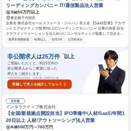
動に注力する事ができます。 募集職種 公共（官公庁）向け【ITソリュー
リーディングカンパニー IT/通信製品法人営業
ション営業】CRM＋AI世界No.1企業
50万円以上
月給
東京都千代田区
企業名 株式会社セールスフォース・ジャパン 求人名 【SaaS営業】アカウ
ントエグゼクティブ/世界No.1のリーディングカンパニー 仕事の内容 自社
クラウドソリューションを法人向けにコンサルティング提案して頂きま
す。顧客の課題解決のみならず、将来実現したい姿や、あるべき姿をリー
業界未経験歓迎
転勤なし
在宅OK
土日祝休み
ドし、顧客のビジネス成功に伴走して頂きます。 ■東京近郊の従業員数30
0名以下のの中小企業、ベンチャー企業を中心とした顧客に対して地区ご
とに割り当てられたテリトリーのオーナーとして、売り上げ計画の立案を
※
非公開求人
25
万件
は
以上
行い、新規のお客様に対する提案、および既存顧客に対するアップセル、
ご登録いただくと、約
25
万件の
クロスセルを行います。 ■営業先は経営者や役員などビジネスのリーダー
非公開求人からご希望に沿った
が中心、コンサルティング要素の強い営業活動を行うことができます。 募
求人をご紹介します。
集職種 【SaaS営業】アカウントエグゼクティブ/世界No.1のリーディング
※
2026年3月31日時点 ※求人数＝採用予定人数
カンパニー
登録して求人を紹介してもらう
正社員
インタラクティブ株式会社
【全国/新規拠点開設担当】IPO準備中/人材/SaaS/年間1
20日以上 人材/アウトソーシング法人営業
500万円～700万円
年俸