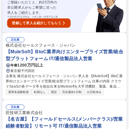
ご登録いただくと、約
25
万件の
ットフォーム)専任セールス ■Digital営業：マーケティング/コマース/デー
非公開求人からご希望に沿った
タ製品専任セールス 募集職種 【ご経験/希望に応じてポジション打診】IT
求人をご紹介します。
ソリューション営業/AccountExecutive
※
2026年3月31日時点 ※求人数＝採用予定人数
登録して求人を紹介してもらう
正社員
株式会社セールスフォース・ジャパン
【MuleSoft】BtoC業界向けエンタープライズ営業/統合
型プラットフォーム IT/通信製品法人営業
1200万円以上
年俸
東京都千代田区
企業名 株式会社セールスフォース・ジャパン 求人名 【MuleSoft】BtoC業
界向けエンタープライズ営業/統合型プラットフォーム 仕事の内容 クラウ
ドSaaSの各データ等を統合出来るMulesoftを大手消費財、製薬、食品メ
ーカー等のBtoC業界に対して直販でご提案して頂きます。経営者、役員等
業界未経験歓迎
転勤なし
英語
完全週休2日制
土日祝休み
の経営層へSalesforceのシナジーを活かし、事業成長を支援します。 ■Mu
leSoft はアプリケーション、データ、デバイスを接続するためのiPaaSと
API Lifecycle Managementの両方の特性を持つ統合型プラットフォームの
正社員
機能優位性を生かしながら、エンタープライズアーキテクチャの変革をリ
匠技研工業株式会社
ードするソリューションとサービスを世界中で提供。 ■MuluSoftの提案だ
【名古屋】【フィールドセールス(メンバークラス)/営業
けにとどまらず、「金融業界の未来を変革していく」という醍醐味を味わ
経験者歓迎】リモート可 IT/通信製品法人営業
える非常にエキサイティングな環境になります。 募集職種 【MuleSoft】B