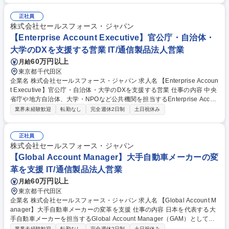
ながら、お客様のデータ活用やAI活用を支援します。また、営業組織の提
案力向上に向けた企画・推進、イベント・セミナーの企画運営、営業資料
正社員
やナレッジの整備など、営業活動全体の強化にも携わります。また、担当
株式会社セールスフォース・ジャパン
セグメントの売上やパイプラインを分析し、課題抽出から戦略立案、施策
【Enterprise Account Executive】官公庁・自治体・
の実行まで一貫して担当。営業・マネジメント・マーケティングなど社内
大学のDXを支援する営業 IT/通信製品法人営業
の関係部門と連携しながら、市場拡大に向けた取り組みを推進します。 募
60万円以上
月給
集職種 【Salesforce Data Cloud/エンタープライズ営業】データ活用で企
業変革を支援
東京都千代田区
企業名 株式会社セールスフォース・ジャパン 求人名 【Enterprise Accoun
t Executive】官公庁・自治体・大学のDXを支援する営業 仕事の内容 中央
省庁や地方自治体、大学・NPOなど公共機関を担当するEnterprise Accou
nt Executiveとして、新規顧客の開拓と既存顧客の深耕を担います。お客
業界未経験歓迎
転勤なし
完全週休2日制
土日祝休み
様の行政課題や社会課題を踏まえ、構想段階から関係者と対話を 重ねなが
ら、AIやSalesforce製品を活用した公共DXを提案します。 また、役員や
部門責任者への提案に加え、アカウントプランの策定、アップセル・クロ
正社員
スセル、商談管理まで一貫して担当。マーケティング、インサイドセール
株式会社セールスフォース・ジャパン
ス、SE、パートナー企業と連携し、行政・教育分野における中長期的なD
【Global Account Manager】大手自動車メーカーの変
Xプロジェクトを推進していただくポジションです。 募集職種 【Enterpri
革を支援 IT/通信製品法人営業
se Account Executive】官公庁・自治体・大学のDXを支援する営業
60万円以上
月給
東京都千代田区
企業名 株式会社セールスフォース・ジャパン 求人名 【Global Account M
anager】大手自動車メーカーの変革を支援 仕事の内容 日本を代表する大
手自動車メーカーを担当するGlobal Account Manager（GAM）として、
Salesforce製品全体を活用した中長期的なアカウント戦略を推進します。
業界未経験歓迎
転勤なし
完全週休2日制
土日祝休み