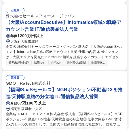
す。担当企業ごとに営業戦略やアカウントプランを策定し、顧客 の経営課
題や事業計画、顧客接点に関する課題を整理したうえで、Salesforce製品
を活用した業務改革や顧客体験向上を提案します。 また、役員・経営層へ
正社員
の提案、既存契約の拡大に向けたアップセル・クロスセル、商談管理やク
株式会社セールスフォース・ジャパン
ロージングまで一貫して担当。マーケティング、インサイドセールス、S
【大阪/AccountExecutive】Informatica領域の戦略ア
E、パートナー企業と連携しながら、複数の関係者を巻き込み、顧客の中
カウント営業 IT/通信製品法人営業
長期的な成長につながる商談を推進します。 募集職種 【Enterprise Acco
1200万円以上
年俸
unt Executive】社会インフラ・BtoC企業の変革を支援する営業
大阪府大阪市北区
企業名 株式会社セールスフォース・ジャパン 求人名 【大阪/AccountExec
utive】Informatica領域の戦略アカウント営業 仕事の内容 本ポジション
は、大阪エリアを拠点にInformatica領域を担当するアカウントエグゼクテ
ィブとして、法人顧客に向けた提案営業を行う役割です。顧客ごとに異な
業界未経験歓迎
転勤なし
在宅OK
完全週休2日制
土日祝休み
る経営課題や業務課題を把握し、データ統合、データ活用 基盤、AI活用推
進につながるソリューションを提案します。単なる製品販売ではなく、顧
客の事業成長や業務変革への貢献を考えながら、中長期的な関係構築を進
正社員
める営業スタイルです。社内の関連部門や技術チームと連携し、提案機会
GMO ReTech株式会社
の創出、商談推進、クロージング、導入後の拡大提案まで一貫して関わる
【福岡/SaaSセールス】MGRポジション/不動産DXを推
ことが期待されるポジションです。AI時代における企業のデータ戦略を支
進/天神駅直結の好立地 IT/通信製品法人営業
援し、顧客の変革を後押しできる点が特徴です。 募集職種 【大阪/Accoun
67万100円以上
月給
tExecutive】Informatica領域の戦略アカウント営業
福岡県福岡市中央区
企業名 ＧＭＯ ＲｅＴｅｃｈ株式会社 求人名 【福岡/SaaSセールス】MGR
ポジション/不動産DXを推進/天神駅直結の好立地◎ 仕事の内容 GMO賃貸
DXのセールス担当として、全国の不動産賃貸管理会社に対し、自社プロ