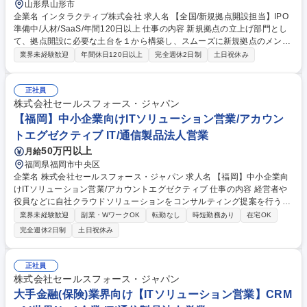
山形県山形市
企業名 インタラクティブ株式会社 求人名 【全国/新規拠点開設担当】IPO
準備中/人材/SaaS/年間120日以上 仕事の内容 新規拠点の立上げ部門とし
て、拠点開設に必要な土台を１から構築し、スムーズに新規拠点のメンバ
ーが業務できる環境を整えていただきます。 ※拠点立上げ期間としては約
業界未経験歓迎
年間休日120日以上
完全週休2日制
土日祝休み
半年程度を想定（若干前後する可能性あり） ●協力パートナーとの関係構
築 ●地域団体のコミュニティへの参加 ●ご紹介いただいたお客様への新規
営業活動 ●取材進行、原稿作成 ●サイトオープン後の定期面談・レクチャ
正社員
ー ●プロダクト関連の調査・設定 ●オフィス選定・助成金申請・新規拠点
株式会社セールスフォース・ジャパン
の採用業務 など 募集職種 【全国/新規拠点開設担当】IPO準備中/人材/Saa
【福岡】中小企業向けITソリューション営業/アカウン
S/年間120日以上
トエグゼクティブ IT/通信製品法人営業
50万円以上
月給
福岡県福岡市中央区
企業名 株式会社セールスフォース・ジャパン 求人名 【福岡】中小企業向
けITソリューション営業/アカウントエグゼクティブ 仕事の内容 経営者や
役員などに自社クラウドソリューションをコンサルティング提案を行うセ
ールスをお任せします。顧客の課題解決のみならず、将来実現したい姿
業界未経験歓迎
副業・WワークOK
転勤なし
時短勤務あり
在宅OK
や、あるべき姿をリードし、顧客のビジネス成功に伴走します。 ■九州・
完全週休2日制
土日祝休み
中四国地区の従業員数30～299名以下の中小企業、ベンチャー企業を中心
とした顧客に対して地区ごとに割り当てられたテリトリーのオーナーとし
て、売り上げ計画の立案を行い、新規のお客様に対する提案、および既存
正社員
顧客に対するアップセル、クロスセルを行います。 ■営業先は経営者や役
株式会社セールスフォース・ジャパン
員などビジネスのリーダーが中心、コンサルティング要素の強い営業活動
大手金融(保険)業界向け【ITソリューション営業】CRM
を行うことができます。 募集職種 【福岡】中小企業向けITソリューショ