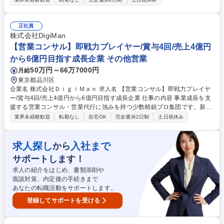
国内外の関係者やグローバルチームと連携しながら、 アカウントプランの
策定・実行を担い、お客様の経営課題や事業戦略に合わせた提案活動を行
います。 また、CxOや各事業部門への提案を通じて複雑なエンタープライ
正社員
ズ案件をリードし、営業・SE・パートナーなど社内外の関係者を巻き込
株式会社DigiMan
みながらプロジェクトを推進。売上予測やパイプライン管理を行い、継続
【営業コンサル】即戦力プレイヤー/賞与4回/売上4億円
的なビジネス拡大と長期的なパートナーシップの構築を担うポジションで
から6億円目指す成長企業 その他営業
す。 募集職種 【Global Account Manager】大手自動車メーカーの変革を
50万円～66万7000円
月給
支援
東京都品川区
企業名 株式会社ＤｉｇｉＭａｎ 求人名 【営業コンサル】即戦力プレイヤ
ー/賞与4回/売上4億円から6億円目指す成長企業 仕事の内容 事業成長を支
援する営業コンサル・営業代行に強みを持つ少数精鋭プロ集団です。新規
開拓から提案・クロージングまで一気通貫で担当。 戦略立案やメンバー育
業界未経験歓迎
転勤なし
在宅OK
完全週休2日制
土日祝休み
成、業務改善も担い、組織の事業成長に貢献します。 ■新規・既存顧客へ
の営業活動（架電・メール・商談・コンサルティング）■営業チームの売
上管理、営業戦略の策定・実行・KPI管理 ■営業メンバーの教育・育成・
求人探し
入社まで
から
マネジメント、ISメンバーの統括 ■業務フローや営業手法の改善・最適
サポートします！
化、新組織づくり・事業創出 業務内容の変更範囲：なし 募集職種 【営業
コンサル】即戦力プレイヤー/賞与4回/売上4億円から6億円目指す成長企業
求人の紹介をはじめ、書類添削や
面談対策、内定後の手続きまで
あなたの転職活動をサポートします。
登録してサポートを受ける