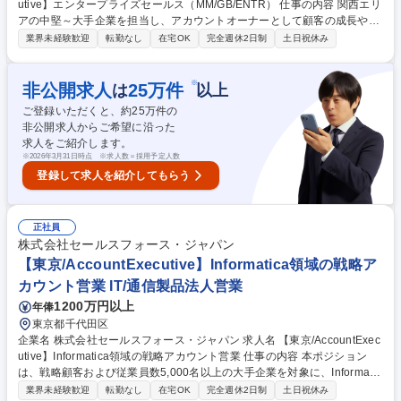
utive】エンタープライズセールス（MM/GB/ENTR） 仕事の内容 関西エリ
アの中堅～大手企業を担当し、アカウントオーナーとして顧客の成長や経
営変革を支援します。新規開拓から既存顧客への提案活動まで一貫して担
業界未経験歓迎
転勤なし
在宅OK
完全週休2日制
土日祝休み
当し、売上計画の策定やアカウント戦略の立案を行います。 顧客は経営者
や役員クラスが中心となるため、現場課題の解決だけでなく、中長期的な
事業成長や経営課題に踏み込んだ提案を行います。また、マーケティング
※
非公開求人
25
万件
は
以上
やインサイドセールス、パートナー企業と連携し商談機会を創出。顧客が
ご登録いただくと、約
25
万件の
目指す将来像の実現を後押しします。 製品販売に留まらず、顧客の成功を
非公開求人からご希望に沿った
実現するパートナーとして伴走しながら、新規契約獲得、アップセル・ク
求人をご紹介します。
ロスセル提案、契約締結までのクロージングを担います。 募集職種 【大
※
2026年3月31日時点 ※求人数＝採用予定人数
阪/AccountExecutive】エンタープライズセールス（MM/GB/ENTR）
登録して求人を紹介してもらう
正社員
株式会社セールスフォース・ジャパン
【東京/AccountExecutive】Informatica領域の戦略ア
カウント営業 IT/通信製品法人営業
1200万円以上
年俸
東京都千代田区
企業名 株式会社セールスフォース・ジャパン 求人名 【東京/AccountExec
utive】Informatica領域の戦略アカウント営業 仕事の内容 本ポジション
は、戦略顧客および従業員数5,000名以上の大手企業を対象に、Informatic
a領域のアカウントエグゼクティブとして提案営業を担う役割です。既存
業界未経験歓迎
転勤なし
在宅OK
完全週休2日制
土日祝休み