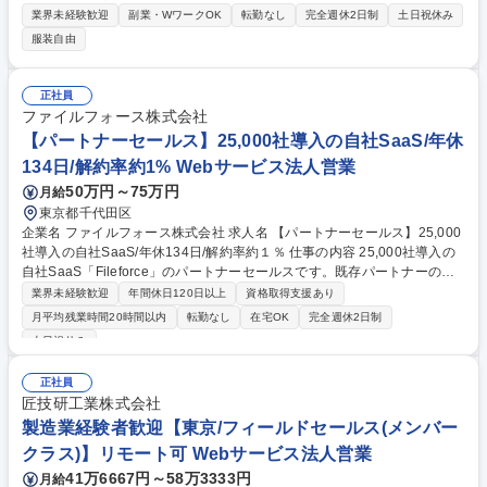
ーに対し、POSやモバイルオーダー等の導入提案を行い、店舗の経営課題
業界未経験歓迎
副業・WワークOK
転勤なし
完全週休2日制
土日祝休み
を解決に導きます。 ■飲食法人オーナーへのダイニー製品の提案・導入支
服装自由
援 ■商談設定後の折衝・クロージング業務 ■セールスフォースを活用した
案件・進捗管理 ■過去失注顧客への再アプローチや一部アウトリーチ業務
【仕事の魅力】プロダクトの統合価値を伝え、飲食業界のDXを最前線で
正社員
支援できます。 募集職種 【フィールドセールス】シリーズB累計74億円
ファイルフォース株式会社
調達／業界のDX支援
【パートナーセールス】25,000社導入の自社SaaS/年休
134日/解約率約1% Webサービス法人営業
50万円～75万円
月給
東京都千代田区
企業名 ファイルフォース株式会社 求人名 【パートナーセールス】25,000
社導入の自社SaaS/年休134日/解約率約１％ 仕事の内容 25,000社導入の
自社SaaS「Fileforce」のパートナーセールスです。既存パートナーの活
性化から新規開拓・立ち上げまで一貫して担当。販売戦略設計や、商談同
業界未経験歓迎
年間休日120日以上
資格取得支援あり
行・勉強会実施などを通じて「売れる仕組み」を創ります 【詳細】25,00
月平均残業時間20時間以内
転勤なし
在宅OK
完全週休2日制
0社以上に導入されるSaaSの市場拡大に向け、パートナー経由の売上最大
土日祝休み
化を図ります。既存パートナーの活性化や新規開拓・立ち上げに伴う販売
戦略設計をはじめ、課題整理や改善施策の立案・実行を推進。さらに、商
正社員
談同行による現場の提案支援やパートナー向け研修・勉強会の企画・実施
匠技研工業株式会社
まで、戦略立案から現場支援まで一貫して関与します。他部門とも連携
製造業経験者歓迎【東京/フィールドセールス(メンバー
し、再現性のある拡販体制を構築する役割です。 募集職種 【パートナー
セールス】25,000社導入の自社SaaS/年休134日/解約率約１％
クラス)】リモート可 Webサービス法人営業
41万6667円～58万3333円
月給