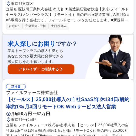
東京都文京区
企業名 匠技研工業株式会社 求人名 ★製造業経験者歓迎【東京/フィールド
セールス(メンバークラス)】リモート可 仕事の内容 ■製造業向けAI見積Sa
aS事業を行う当社にて、フィールドセールスをお任せします。■新規開拓
～提案設計、導入プロジェクトを推進し受注と価値実装を両立。 ■IS/CS/
在宅OK
完全週休2日制
土日祝休み
開発と連携し、成果に直結する提案をリード。 【具体的には】 ■見積/原
価領域の課題抽出～提案ストーリー構築 ■経営層～現場への商談設計、事
例/数値で効果訴求 ■受注後はCSと連携し導入立上げを伴走 ■既存深耕：
求人探し
お困り
に
ですか？
アップセル/クロスセル提案 ■商談で得た現場/競合インサイトを開発へ還
業界トップクラスの求人件数から
流 募集職種 ★製造業経験者歓迎【東京/フィールドセールス(メンバークラ
あなたの力を最大限に発揮できる
ス)】リモート可
求人探しをお手伝いします。
アドバイザーに相談する
正社員
ファイルフォース株式会社
【セールス】25,000社導入の自社SaaS/年休134日/解約
率約1%/月4回リモートOK Webサービス法人営業
50万円～67万円
月給
東京都千代田区
企業名 ファイルフォース株式会社 求人名 【セールス】25,000社導入の自
社SaaS/年休134日/解約率約１％/月4回リモートOK 仕事の内容 25,000社