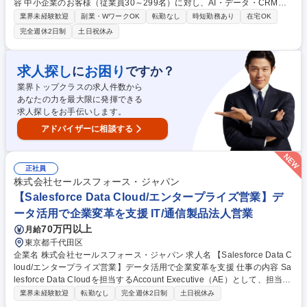
容 中小企業のお客様（従業員30～299名）に対し、AI・データ・CRMを
活用したソリューションを提案し、経営課題や業務課題の解決を支援する
業界未経験歓迎
副業・WワークOK
転勤なし
時短勤務あり
在宅OK
営業職についてご紹介するオンライン説明会を開催します。 本説明会で
完全週休2日制
土日祝休み
は、Salesforceのコマーシャル営業組織を統括する責任者と現役アカウン
トエグゼクティブが登壇し、仕事内容ややりがい、キャリアパスをご紹介
します。「Salesforceの営業はどんな仕事なのか」「どのような経験を積
求人探し
お困り
に
ですか？
めるのか」といった疑問にお答えするほか、匿名で参加できるQ&Aも実施
業界トップクラスの求人件数から
します。IT・SaaS業界に興味がある方、仕事内容や働く環境を知りたい
あなたの力を最大限に発揮できる
方、応募を迷われている方もぜひお気軽にご参加ください。 募集職種
求人探しをお手伝いします。
【8/20(木)12:00＠Web】事業責任者登壇！中小企業向け営業説明会（カ
メラOFF）
アドバイザーに相談する
正社員
株式会社セールスフォース・ジャパン
【Salesforce Data Cloud/エンタープライズ営業】デ
ータ活用で企業変革を支援 IT/通信製品法人営業
70万円以上
月給
東京都千代田区
企業名 株式会社セールスフォース・ジャパン 求人名 【Salesforce Data C
loud/エンタープライズ営業】データ活用で企業変革を支援 仕事の内容 Sa
lesforce Data Cloudを担当するAccount Executive（AE）として、担当セ
グメント（Enterpriseセグメント想定）の市場拡大と事業成長を推進して
業界未経験歓迎
転勤なし
完全週休2日制
土日祝休み
いただきます。商談支援や提案活動に加え、状況に応じて商談をリード し