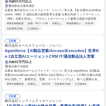
60万円以上
月給
愛知県名古屋市西区
企業名 株式会社セールスフォース・ジャパン 求人名 【名古屋AccountExe
cutive（MM）】成長企業の経営変革を支援 仕事の内容 ミッドマーケット
（MM）企業を担当し、アカウントオーナーとして顧客の成長や経営変革
を支援します。新規開拓から既存顧客への提案活動まで一貫して担当し、
業界未経験歓迎
副業・WワークOK
転勤なし
時短勤務あり
在宅OK
売上計画の策定やテリトリー戦略の立案を行います。 顧客は経営者や役員
完全週休2日制
土日祝休み
クラスが中心となるため、現場課題の解決だけでなく、中長期的な事業成
長や経営課題に踏み込んだ提案を行います。また、マーケティングやイン
サイドセールス、パートナー企業と連携し商談機会を創出。顧客が目指す
正社員
将来像の実現を後押しします。 製品販売に留まらず、顧客の成功を実現す
株式会社セールスフォース・ジャパン
るパートナーとして伴走しながら、新規契約獲得、アップセル・クロスセ
Agentforce【AI製品営業/AccountExecutive】世界N
ル提案、契約締結までのクロージングを担います。 募集職種 【名古屋Acc
o.1自立型AIエージェントCRM IT/通信製品法人営業
ountExecutive（MM）】成長企業の経営変革を支援
60万円以上
月給
東京都千代田区
企業名 株式会社セールスフォース・ジャパン 求人名 Agentforce【AI製品
営業/AccountExecutive】世界No.1自立型AIエージェントCRM 仕事の内容
AIを活用して、顧客対応、営業、マーケティングなど、様々な業務を自動
化・効率化する自律型AIエージェントのプラットフォーム「Agent force」
業界未経験歓迎
転勤なし
在宅OK
完全週休2日制
土日祝休み
を直販形式で提案及び販売いただきます。 【製品営業とは】 製品のSpeci
alist AEでは担当するセグメントのビジネスをどうしたら成長させられる
かという視点が求められるため、目の前の商談をCloseするための営業ス
正社員
キルを磨くことはもちろん、Generalistとしての視点でビジネスを進めて
株式会社インフィニティエージェント
いく経験ができます。これまでの営業職とは違った形で皆さんのキャリア