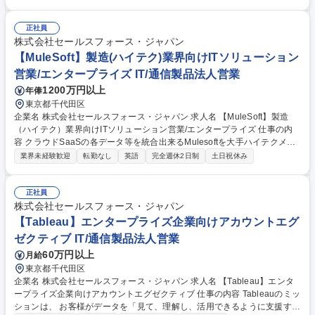
顧客と新規リードの双方に向き合い、Intelligent Data Management Clou
d（IDMC）を活用しながら、顧客の複雑なDX戦略やデータ活用構想を支
援します。C-levelを含む意思決定者や主要ステークホルダーとの信頼関係
正社員
を構築し、顧客の事業目標に沿った中長期的なアカウント戦略を進めま
株式会社セールスフォース・ジャパン
す。また、他営業部門や社内関係部門と連携し、提案機会の創出、案件推
【MuleSoft】製造(ハイテク)業界向けITソリューション
進、既存拡大、新規開拓を担います。InformaticaとSalesforce双方の価値
営業/エンタープライズ IT/通信製品法人営業
を届け、担当アカウントの成長を牽引します。 募集職種 【東京/AccountE
1200万円以上
年俸
xecutive】Informatica領域の戦略アカウント営業
東京都千代田区
企業名 株式会社セールスフォース・ジャパン 求人名 【MuleSoft】製造
（ハイテク）業界向けITソリューション営業/エンタープライズ 仕事の内
容 クラウドSaaSの各データ等を統合出来るMulesoftを大手ハイテクメー
カー向けに直販でご提案して頂きます。Salesforceのシナジーを活かし、
業界未経験歓迎
転勤なし
英語
完全週休2日制
土日祝休み
顧客の事業成長を支援致します。 ■MuleSoft はアプリケーション、デー
タ、デバイスを接続するためのiPaaSとAPI Lifecycle Managementの両方
の特性を持つ統合型プラットフォームの機能優位性を生かしながら、エン
正社員
タープライズアーキテクチャの変革をリードするソリューションとサービ
株式会社セールスフォース・ジャパン
スを世界中で提供。 ■MuluSoftの提案だけにとどまらず、「金融業界の未
【Tableau】エンタープライズ企業向けアカウントエグ
来を変革していく」という醍醐味を味わえる非常にエキサイティングな環
ゼクティブ IT/通信製品法人営業
境になります。 募集職種 【MuleSoft】製造（ハイテク）業界向けITソリ
60万円以上
月給
ューション営業/エンタープライズ
東京都千代田区
企業名 株式会社セールスフォース・ジャパン 求人名 【Tableau】エンタ
ープライズ企業向けアカウントエグゼクティブ 仕事の内容 Tableauのミッ
ションは、 お客様がデータを「見て、理解し、活用できるように支援する