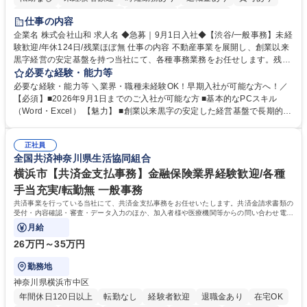
育休あり
完全週休2日制
交通費支給
土日祝休み
仕事の内容
企業名 株式会社山和 求人名 ◆急募｜9月1日入社◆【渋谷/一般事務】未経
験歓迎/年休124日/残業ほぼ無 仕事の内容 不動産事業を展開し、創業以来
黒字経営の安定基盤を持つ当社にて、各種事務業務をお任せします。残業
がほぼ発生せず、連続した日程の有給取得が可能なため、WLBを整えたい
必要な経験・能力等
方にお勧めの環境です！ 入社後はOJTを通じて丁寧に研修を行いますの
必要な経験・能力等 ＼業界・職種未経験OK！早期入社が可能な方へ！／
で、事務未経験の方でも安心して臨むことができます。 【業務詳細】■電
【必須】■2026年9月1日までのご入社が可能な方 ■基本的なPCスキル
話・来客対応 ■物件の鍵や社内の備品管理 ■データ入力や書類作成 ■契約
（Word・Excel） 【魅力】 ■創業以来黒字の安定した経営基盤で長期的に
書などのファイリング ■郵送物の仕訳・発送 など 募集職種 ◆急募｜9月1
安心して働ける環境 ■残業ほぼなしで働きやすさ抜群、プライベートとの
日入社◆【渋谷/一般事務】未経験歓迎/年休124日/残業ほぼ無
両立が可能 ■有給取得を積極的に推奨、年間10日程度の取得実績 ■1ヶ月
正社員
のOJTで業務を習得可能、未経験でもしっかりサポート 学歴・資格 学
全国共済神奈川県生活協同組合
歴：大学院 大学 高専 短大 語学力： 資格：
横浜市【共済金支払事務】金融保険業界経験歓迎/各種
手当充実/転勤無 一般事務
共済事業を行っている当社にて、共済金支払事務をお任せいたします。共済金請求書類の
受付・内容確認・審査・データ入力のほか、加入者様や医療機関等からの問い合わせ電話
対応や書類発送等を担当します。
月給
26万円～35万円
勤務地
神奈川県横浜市中区
年間休日120日以上
転勤なし
経験者歓迎
退職金あり
在宅OK