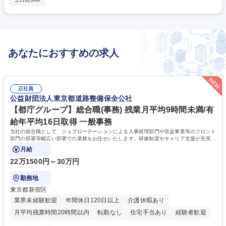
ャットによる問い合わせ対応 主な問い合わせ：システムの使い方、医療保
険制度の質問、機能に対する要望ヒアリング ・レセコンアップデート対応
主な対応：新規機能検討、リリース前動作確認、マニュアル作成等 ・調剤
報酬制度の要件確認 募集職種 【サービスサポート】薬局向けレセコン/東
証プライム上場/薬局現場を支える/
あなたにおすすめの求人
正社員
公益財団法人東京都道路整備保全公社
【都庁グループ】総合職(事務) 残業月平均9時間未満/有
給年平均16日取得 一般事務
当社の総合職として、ジョブローテーションによる人事経理部門や収益事業等のフロント
部門の部署等幅広い部署での業務をお任せいたします。研修制度やキャリア支援が充実し
ております！ ※下記業務詳細
月給
22万1500円～30万円
勤務地
東京都新宿区
業界未経験歓迎
年間休日120日以上
介護休暇あり
月平均残業時間20時間以内
転勤なし
住宅手当あり
経験者歓迎
研修あり
退職金あり
賞与あり
完全週休2日制
交通費支給