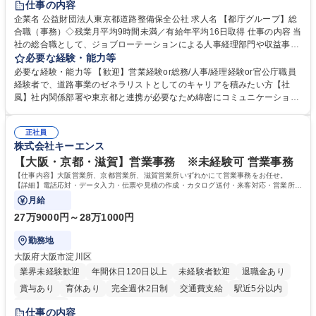
仕事の内容
駅近5分以内
資格取得手当あり
食事補助あり
企業名 公益財団法人東京都道路整備保全公社 求人名 【都庁グループ】総
合職（事務）◇残業月平均9時間未満／有給年平均16日取得 仕事の内容 当
社の総合職として、ジョブローテーションによる人事経理部門や収益事業
等のフロント部門の部署等幅広い部署での業務をお任せいたします。研修
必要な経験・能力等
制度やキャリア支援が充実しております！ ※下記業務詳細 【業務詳細】■
必要な経験・能力等 【歓迎】営業経験or総務/人事/経理経験or官公庁職員
管理部門：広報、人事、経理など当公社の運営に係る管理業務 ■収益部
経験者で、道路事業のゼネラリストとしてのキャリアを積みたい方【社
門：駐車場の新規開拓、管理運営、新宿駅西口広場の「イベントコーナ
風】社内関係部署や東京都と連携が必要なため綿密にコミュニケーション
ー」などの管理運営 ■道路部門：整備の急がれる骨格幹線道路や木造住宅
を図っています。 【業務の魅力】■幅広く携われる：総合職（事務）で
密集地域の特定整備路線の用地取得、道路に関する普及啓発事業、都内の
は、駐車場の管理運営や道路用地の取得、公益財団法人の中枢を担う管理
道路施設や道路工事現場の見学ツアー事業 ※入社後は上記いずれかの部門
正社員
部門など多岐に渡る業務を経験できます。 ■様々なプロジェクト：駐車場
株式会社キーエンス
へ配属。※業務内容変更の範囲：会社の定める業務 募集職種 【都庁グル
事業の他、新宿駅西口広場内に設置された照明を兼ねた広告「ブライトサ
ープ】総合職（事務）◇残業月平均9時間未満／有給年平均16日取得
イン」の管理運営を行うなど、事業収益を生み出す活動を積極的に行って
【大阪・京都・滋賀】営業事務 ※未経験可 営業事務
います。 学歴・資格 学歴：大学院 大学 高専 短大 専修学校 高校 語学力：
【仕事内容】大阪営業所、京都営業所、滋賀営業所いずれかにて営業事務をお任せ。
資格：
【詳細】電話応対・データ入力・伝票や見積の作成・カタログ送付・来客対応・営業所内
で発生する事務業務や業務改善をお任せ。
月給
27万9000円～28万1000円
勤務地
大阪府大阪市淀川区
業界未経験歓迎
年間休日120日以上
未経験者歓迎
退職金あり
賞与あり
育休あり
完全週休2日制
交通費支給
駅近5分以内
土日祝休み
仕事の内容