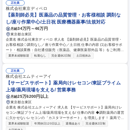
正社員
株式会社東京ディベロ
【薬剤師必見】医薬品の品質管理・お客様相談 調剤な
し/座り作業中心/土日祝 医療機器薬事/法規対応
34万円～46万円
月給
東京都台東区
企業名 株式会社東京ディベロ 求人名 【薬剤師必見】医薬品の品質管理・
お客様相談◇調剤なし／座り作業中心／土日祝 仕事の内容 (1)お客様サポ
ート・相談業務：自社通信販売（医薬品、健康医薬部外品 等）をご利用の
お客様からの「お薬の飲み合わせ」「効能・効果」に関するお問い合わせ
業界未経験歓迎
転勤なし
完全週休2日制
土日祝休み
対応を行います（電話・メール対応）。 (2)薬事・広告チェック業務：法
令違反がないか、適切な表現であるかをチェックする業務です。薬機法お
よび適正広告基準に基づき、「TV広告・新聞広告」「通販サイトのバナー
正社員
広告」「商品パッケージや表示文言」の確認を行います。 (3)品質管理（G
株式会社エムティーアイ
QP）業務：卸売販売業としての品質保証に関する「品質情報への対応」
【サービスサポート】薬局向けレセコン/東証プライム
「各種手順書の作成・改訂・管理」 などの業務を担当します。 その他の
上場/薬局現場を支える/ 営業事務
業務は備考欄に記載しております！ 募集職種 【薬剤師必見】医薬品の品
25万6200円以上
月給
質管理・お客様相談◇調剤なし／座り作業中心／土日祝
東京都台東区
企業名 株式会社エムティーアイ 求人名 【サービスサポート】薬局向けレ
セコン/東証プライム上場/薬局現場を支える/ 仕事の内容 ◆調剤薬局の運営
に欠かせないレセコンの「カスタマーサポート」を増員します！ 薬局では
なく、販売代理店との問い合わせ対応を行うため、さまざまなビジネスス
業界未経験歓迎
年間休日120日以上
退職金あり
完全週休2日制
キルを身につけることができます◎ ・販売代理店からの電話、メール、チ
土日祝休み