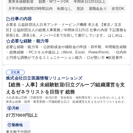
業界未経験歓迎
副業・WワークOK
年間休日120日以上
月平均残業時間20時間以内
転勤なし
英語
退職金あり
在宅OK
賞与あり
育休あり
完全週休2日制
交通費支給
土日祝休み
仕事の内容
食事補助あり
企業名 公益財団法人日本アンチ・ドーピング機構 求人名 【東京／文京
区】公益財団法人の総務人事業務／年間休日125日 仕事の内容 下記業務を
部長1名、課長1名、メンバー2名で分担して遂行しています。 はじめは担
当者として業務を覚えていただき、ゆくゆくはリーダーやマネージャーポ
必要な経験・能力等
ジションとして活躍いただくことを期待しています。 【総務・人事グルー
必要な経験・能力等 ・公的助成金や補助金の申請・四半期、年間報告経験
プの業務内容】 ・人事制度関連 ・採用活動 ・教育研修の企画、実行 ・勤
・総務経験 ・PCスキル中級以上（Word、Excel、PowerPoint） ・社内外
怠管理 ・官公庁への各種提出 ・法定の会議運営（評議員会、理事会） ・
と円滑な調整ができるコミュニケーション能力 ・口が堅い方 ■歓迎要件
コンプライアンス ・内部規程やルールの管理、整備、文書管理 ・契約関
・採用業務経験 ・英語に抵抗がない方 ・営業経験 学歴・資格 学歴：大学
連 ・衛生管理 ・防災関連・公的助成金の管理・オフィス、ファシリティ
院 大学 高専 短大 専修学校 高校 語学力： 資格：
管理 ・福利厚生関連 ・職員からの問合せ、相談対応 ・その他日常の総務
正社員
株式会社日立医薬情報ソリューションズ
業務全般 募集職種 【東京／文京区】公益財団法人の総務人事業務／年間
休日125日
【総務・人事】未経験歓迎/日立グループ/組織運営を支
えるゼネラリストを目指す 総務
入社直後は労務（労務管理・給与計算・安全衛生・福利厚生等）からお任せいたします。
将来は総務・採用・教育業務へ守備範囲を広げ、組織運営を支えるゼネラリストをめざせ
ます。
月給
27万7000円以上
勤務地
東京都千代田区