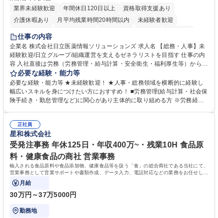
業界未経験歓迎
年間休日120日以上
資格取得支援あり
介護休暇あり
月平均残業時間20時間以内
未経験者歓迎
住宅手当あり
時短勤務あり
退職金あり
在宅OK
賞与あり
仕事の内容
育休あり
完全週休2日制
交通費支給
土日祝休み
寮・社宅あり
企業名 株式会社日立医薬情報ソリューションズ 求人名 【総務・人事】未
経験歓迎/日立グループ/組織運営を支えるゼネラリストを目指す 仕事の内
容 入社直後は労務（労務管理・給与計算・安全衛生・福利厚生等）からお
任せいたします。将来は総務・採用・教育業務へ守備範囲を広げ、組織運
必要な経験・能力等
営を支えるゼネラリストをめざせます。 ・初期業務：労働時間管理、給与
必要な経験・能力等 ★未経験歓迎！ ★人事・総務領域を横断的に経験し
計算、社会保険対応、福利厚生管理、安全衛生、健康経営推進等をお任せ
幅広いスキルを身につけたい方におすすめ！ ■労務管理(給与計算・社会保
します。ご経験に応じて、休職者管理など、幅広く経験を積んでいただき
険手続き・勤怠管理など)に関心があり主体的に取り組める方 ※労務経験
ます。 ・将来的な広がり：総務・採用・教育・税務対応・経営企画等。
者は早期にご活躍いただけます。 ■チームで仕事を推進できる方■将来は
★メンバーがマンツーマンで丁寧に教えるため、ご経験が浅くても安心！
マネジメント職として活躍したい 【尚可】■人事、労務、採用、教育業務
幅広く経験を積みたい意欲がある方に最適な環境です。 募集職種 【総
正社員
のご経験 ■労務管理（給与計算・社会保険手続き・勤怠管理など）の経験
星和株式会社
務・人事】未経験歓迎/日立グループ/組織運営を支えるゼネラリストを目
■衛生管理者の資格をお持ちの方 学歴・資格 学歴：大学院 大学 高専 短大
指す
専修学校 高校 語学力： 資格：
受発注事務 年休125日・年収400万~・残業10H 食品原
料・健康食品の商社 営業事務
輸入される食品原料や食品添加物、健康食品等を扱う「食」の総合商社である当社にて、
営業事務として営業サポートや書類作成、データ入力、電話対応などの業務をお任せしま
す。
月給
30万円～37万5000円
勤務地