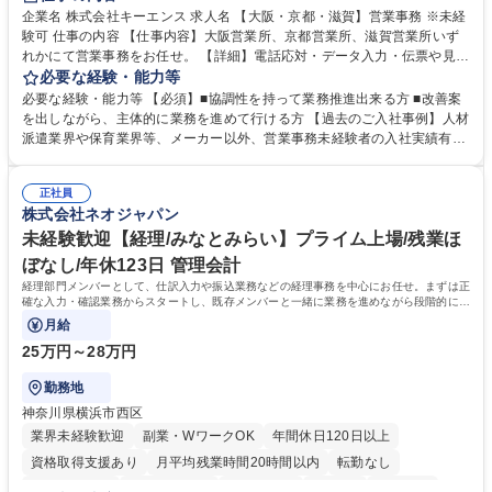
企業名 株式会社キーエンス 求人名 【大阪・京都・滋賀】営業事務 ※未経
験可 仕事の内容 【仕事内容】大阪営業所、京都営業所、滋賀営業所いず
れかにて営業事務をお任せ。 【詳細】電話応対・データ入力・伝票や見積
の作成・カタログ送付・来客対応・営業所内で発生する事務業務や業務改
必要な経験・能力等
善をお任せ。 【教育制度】ご入社後、育成担当とペアになりながらOJTに
必要な経験・能力等 【必須】■協調性を持って業務推進出来る方 ■改善案
て業務を覚えていただくことが可能です。業務システムがきちんと構築さ
を出しながら、主体的に業務を進めて行ける方 【過去のご入社事例】人材
れているため、スムーズに仕事に慣れることができる環境です。また、
派遣業界や保育業界等、メーカー以外、営業事務未経験者の入社実績有
「チームで成果を出す文化」があり、良いやり方を積極的に共有しながら
【当社の事務職について】単なる事務ではなく主体性を発揮したサポート
常に改善を目指す風土のため、安心して業務に取り組んでいただけます。
により、キーエンスの付加価値向上に貢献します。ベースの定型業務に加
募集職種 【大阪・京都・滋賀】営業事務 ※未経験可
正社員
えて、お客様や社員の状況に合わせ、能動的なサポート、改善の動きも期
株式会社ネオジャパン
待され。組織を支えるスペシャリストとして、チームに貢献し、結果的に
社員から頼られる存在になることができます。平均19:30の退勤以降の業
未経験歓迎【経理/みなとみらい】プライム上場/残業ほ
務の持ち帰りも禁止されており、メリハリのある働き方となります。 学
ぼなし/年休123日 管理会計
歴・資格 学歴：大学院 大学 高専 短大 語学力： 資格：
経理部門メンバーとして、仕訳入力や振込業務などの経理事務を中心にお任せ。まずは正
確な入力・確認業務からスタートし、既存メンバーと一緒に業務を進めながら段階的に経
理知識を身につけていただきます。
月給
25万円～28万円
勤務地
神奈川県横浜市西区
業界未経験歓迎
副業・WワークOK
年間休日120日以上
資格取得支援あり
月平均残業時間20時間以内
転勤なし
未経験者歓迎
時短勤務あり
退職金あり
在宅OK
賞与あり