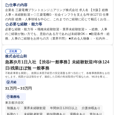
退職金あり
在宅OK
賞与あり
完全週休2日制
交通費支給
仕事の内容
駅近5分以内
土日祝休み
服装自由
寮・社宅あり
食事補助あり
企業名 三菱電機プラントエンジニアリング株式会社 求人名 【大阪】総務
人事＜未経験歓迎＞◇三菱電機G・社会インフラを支える/年休127日 仕事
の内容 総務・人事領域を中心に、これまでのご経験に応じて幅広くお任せ
します。 ＜具体的には＞ ・総務/人事労務（給与・社保・勤怠管理など）
必要な経験・能力等
・採用・教育研修 ・福利厚生運用 など ※基本的には事務所勤務ですが、
必要な経験・能力等 ＜職種未経験歓迎・業界未経験歓迎＞ ～総務、人事
採用や教育等の業務内容により、関西圏以外への日帰り・宿泊を伴う国内
のご経験が無い方でも、意欲のある方であれば未経験OK～ ■歓迎条件：総
出張もございます。 ※担当業務を持ちつつ、お互いに助け合いながら、総
務、人事のご経験をお持ちの方（業界不問） ■求める人物像：・社内外の
務部という組織として協力しながら進める体制です。 募集職種 【大阪】
関係各部門との調整を率先して行い、業務を円滑に遂行できる協調性やコ
総務人事＜未経験歓迎＞◇三菱電機G・社会インフラを支える/年休127日
ミュニケーション能力を持っている方 ・人事総務領域に興味がありゼネラ
正社員
リスト志向をお持ちの方 学歴・資格 学歴：大学院 大学 語学力： 資格：
株式会社山和
急募|9月1日入社 【渋谷/一般事務】未経験歓迎/年休124
日/残業ほぼ無 一般事務
不動産事業を展開し、創業以来黒字経営の安定基盤を持つ当社にて、各種事務業務をお任
せします。残業がほぼ発生せず、連続した日程の有給取得が可能なため、WLBを整えた
い方にお勧めの環境です！
月給
31万円～33万円
勤務地
東京都渋谷区
制服あり
業界未経験歓迎
年間休日120日以上
介護休暇あり
転勤なし
未経験者歓迎
時短勤務あり
退職金あり
賞与あり