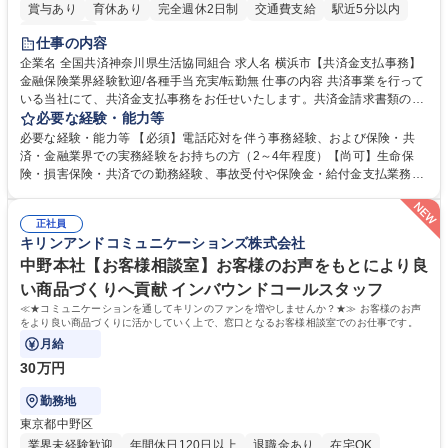
賞与あり
育休あり
完全週休2日制
交通費支給
駅近5分以内
土日祝休み
仕事の内容
企業名 全国共済神奈川県生活協同組合 求人名 横浜市【共済金支払事務】
金融保険業界経験歓迎/各種手当充実/転勤無 仕事の内容 共済事業を行って
いる当社にて、共済金支払事務をお任せいたします。共済金請求書類の受
付・内容確認・審査・データ入力のほか、加入者様や医療機関等からの問
必要な経験・能力等
い合わせ電話対応や書類発送等を担当します。 ■共済金請求書類の受付、
必要な経験・能力等 【必須】電話応対を伴う事務経験、および保険・共
内容確認、および共済金支払に関する審査・事務処理業務全般を担当 ■専
済・金融業界での実務経験をお持ちの方（2～4年程度）【尚可】生命保
用システムへのデータ入力、各種必要書類の作成・発送作業 ■加入者様や
険・損害保険・共済での勤務経験、事故受付や保険金・給付金支払業務経
医療機関等からの各種問い合わせに対する丁寧かつ迅速な電話応対 ■現場
験がある方 【求める人物像】■相手の立場に立った丁寧な対応ができる方
調査の対応および業務プロセスの改善活動 【業務内容の変更範囲】当社の
■チームワークを大切にし、素直に学べる方★外勤の保険営業から内勤事
指定する業務 募集職種 横浜市【共済金支払事務】金融保険業界経験歓迎/
正社員
務へのキャリアチェンジ希望者も大歓迎です！ 学歴・資格 学歴：大学院
キリンアンドコミュニケーションズ株式会社
各種手当充実/転勤無
大学 高専 短大 専修学校 高校 語学力： 資格：
中野本社【お客様相談室】お客様のお声をもとにより良
い商品づくりへ貢献 インバウンドコールスタッフ
≪★コミュニケーションを通してキリンのファンを増やしませんか？★≫ お客様のお声
をより良い商品づくりに活かしていく上で、窓口となるお客様相談室でのお仕事です。
月給
30万円
勤務地
東京都中野区
業界未経験歓迎
年間休日120日以上
退職金あり
在宅OK