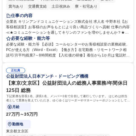
賞与あり
交通費支給
土日祝休み
寮・社宅あり
仕事の内容
企業名 キリンアンドコミュニケーションズ株式会社 求人名 中野本社【お
客様相談室】お客様のお声をもとにより良い商品づくりへ貢献 仕事の内容
≪★コミュニケーションを通してキリンのファンを増やしませんか？★≫
お客様のお声をより良い商品づくりに活かしていく上で、窓口となるお客
必要な経験・能力等
様相談室でのお仕事です。 日々お客様からいただくキリングループへのご
必要な経験・能力等 【必須】コールセンターやお客様相談室の業務経験、
意見を、企業活動に活かしています。お客様からの声に迅速かつ誠意をも
PCが使える方（Word・Excel）【働き方】在宅勤務・リモートワーク相
って対応、情報提供するとともにグループ内活動に反映しています。 【具
談可/月平均残業7～8時間程度 【入社後の研修】着任から1か月は電話対応
体的には】電話応対、メール、お手紙対応、ご指摘品調査報告書作成、有
のOJTを中心に実施し、電話対応に慣れた段階でメール・手紙のOJTを実
人チャットボット対応など。 【1日の対応件数】■電話：月間一人当たり
施する予定です。独り立ち以降もしっかりフォローする体制を整えていま
平均100件前後■メール・手紙：同上40件前後 募集職種 中野本社【お客様
正社員
すのでご安心ください。 【当社について】キリングループの広報機能を担
公益財団法人日本アンチ・ドーピング機構
相談室】お客様のお声をもとにより良い商品づくりへ貢献
う会社として、お客様との出会いを大切にし、磨き上げたホスピタリティ
を込めてコミュニケーションをとりながら広報関連業務を行っておりま
【東京/文京区】公益財団法人の総務人事業務/年間休日
す。 学歴・資格 学歴：大学院 大学 高専 短大 専修学校 高校 語学力： 資
125日 総務
格：
下記業務を部長1名、課長1名、メンバー2名で分担して遂行しています。 はじめは担当
者として業務を覚えていただき、ゆくゆくはリーダーやマネージャーポジションとして活
躍いただくことを期待しています。
月給
27万円～35万円
勤務地
東京都文京区