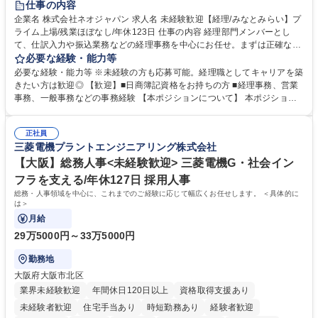
仕事の内容
完全週休2日制
交通費支給
駅近5分以内
土日祝休み
服装自由
企業名 株式会社ネオジャパン 求人名 未経験歓迎【経理/みなとみらい】プ
ライム上場/残業ほぼなし/年休123日 仕事の内容 経理部門メンバーとし
寮・社宅あり
て、仕訳入力や振込業務などの経理事務を中心にお任せ。まずは正確な入
力・確認業務からスタートし、既存メンバーと一緒に業務を進めながら段
必要な経験・能力等
階的に経理知識を身につけていただきます。 【具体的には】 ■社内稟議に
必要な経験・能力等 ※未経験の方も応募可能。経理職としてキャリアを築
基づく仕訳入力 ■月末の振込業務 ■明細作成 ■伝票処理、記帳業務 ■既存
きたい方は歓迎◎ 【歓迎】■日商簿記資格をお持ちの方 ■経理事務、営業
メンバーの業務サポート 【将来的には】 ■月次決算補助 ■四半期・年次決
事務、一般事務などの事務経験 【本ポジションについて】 本ポジション
算補助 ■有価証券報告書など開示資料作成補助 ■海外子会社を含む連結決
の魅力は、プライム上場企業の経理部門で、未経験から経理キャリアをス
算補助 ※3～5年程度を目安に、徐々に決算業務へ業務範囲を広げていく
タートできる点です。まずは仕訳入力や振込業務など基礎的な業務から担
想定です。 募集職種 未経験歓迎【経理/みなとみらい】プライム上場/残業
正社員
当し、3～5年をかけて月次決算・四半期決算・開示資料作成補助などへス
三菱電機プラントエンジニアリング株式会社
ほぼなし/年休123日
テップアップできます。また、残業は通常月ほぼなく、決算月でも10時間
未満のため、無理なく経理として専門性を身につけられる環境です。 学
【大阪】総務人事<未経験歓迎> 三菱電機G・社会イン
歴・資格 学歴：大学院 大学 高専 短大 専修学校 高校 語学力： 資格：日商
フラを支える/年休127日 採用人事
簿記検定1級 日商簿記検定2級
総務・人事領域を中心に、これまでのご経験に応じて幅広くお任せします。 ＜具体的に
は＞
月給
29万5000円～33万5000円
勤務地
大阪府大阪市北区
業界未経験歓迎
年間休日120日以上
資格取得支援あり
未経験者歓迎
住宅手当あり
時短勤務あり
経験者歓迎