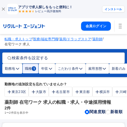
アプリで求人探しをもっと便利に！
インストール
レビュー高評価
無料
会員ログイン
/
/
/
/
転職・求人トップ
医療/福祉専門職
薬局/ドラッグストア
薬剤師
在宅ワーク 求人
検索条件を設定する
勤務地
職種
年収
こだわり条件
雇用形態
新着のみ
1
勤務地の追加設定を忘れていませんか？
東京23区
大阪市
名古屋市
東京都
横浜市
川崎
薬剤師 在宅ワーク 求人の転職・求人・中途採用情報
2
件
関連度順
新着順
1
〜
2
件目を表示中