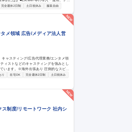
最適化 ■社内SaaSのアカウント管理・権限統制
完全週休2日制
土日祝休み
服装自由
内SE担
ンタメ領域 広告/メディア法人営
※海外出張あり 圧倒的なスピー
ンツ」、活きた「キャスティング」を開発し、
あり
在宅OK
完全週休2日制
土日祝休み
 【詳細】■キャスティング、プロモーショ
ケジュール管理 ■クライアント対応 ■プロ
】キャスティング/広告代理業務/エンタメ領域
レックス制度/リモートワーク 社内シ