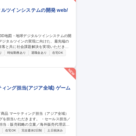
ルツインシステムの開発 web/
顧客と共に社会課題解決を実現いただきま
り
時短勤務あり
退職金あり
在宅OK
のプロジェクトマネジメント ◎プロダクト/
 ◎プロジェクトパートナとの開発調整など
ィング担当(アジア全域) ゲーム
だきます。 ・セールス担当／
ス担当：販売戦略の立案／海外販売代理店に
行／分析 募集職種 【カード
在宅OK
完全週休2日制
土日祝休み