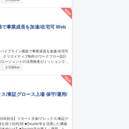
 ■業務課題解決に向けた戦略立案・業務改
で事業成長を加速/在宅可 Web
Iエージェントの活用推進がミッションで
制
土日祝休み
Iソリューション提案 ■社内のAI活用推
PI連携やバッチ自動化等を用い、ゼロからの
ス/東証グロース上場 保守/運用/