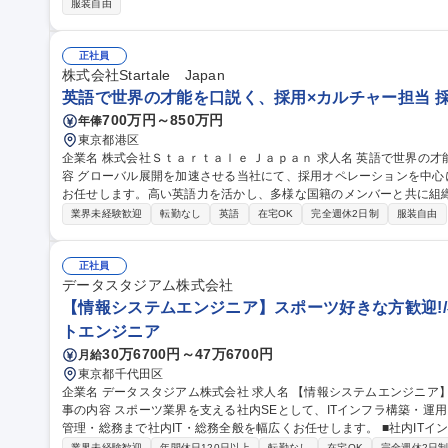
服装自由
正社員
株式会社Startale Japan
英語で世界の才能を口説く、採用×カルチャー担当 
700万円～850万円
年俸
東京都港区
企業名 株式会社Ｓｔａｒｔａｌｅ Ｊａｐａｎ 求人名 英語で世界の才能を口説く、採用×カルチャー担当 仕事の内
容 グローバル展開を加速させる当社にて、採用オペレーションを中
お任せします。高い英語力を活かし、多様な国籍のメンバーと共に組織の
ーバル採用のリード（単独での英語面談実施・候補者対応・採用進捗管
業界未経験歓迎
転勤なし
英語
在宅OK
完全週休2日制
服装自由
（パートナーシップ構築・メルマガ配信・求人情報発信） ■イベント
の顔としての対応） ■全社ワーケーションのロジスティクス運営 ■
に応じた必要なコーポレート実務全般 【業務内容の変更範囲】当社の指定する業務 募集職種 
正社員
口説く、採用×カルチャー担当
データスタジアム株式会社
【情報システムエンジニア】スポーツ好きな方歓迎!/
トエンジニア
30万6700円～47万6700円
月給
東京都千代田区
企業名 データスタジアム株式会社 求人名 【情報システムエンジニア】スポーツ好きな方歓迎！/在宅勤務可能 仕
事の内容 スポーツ業界を支える社内SEとして、ITインフラ構築・運用
管理・総務まで社内IT・総務全般を幅広くお任せします。 ■社内ITインフラ（サーバー・ネットワーク・PC）の
運用・保守・キッティング ■クラウド（SaaS型）業務システム・グ
業界未経験歓迎
年間休日120日以上
転勤なし
在宅OK
完全週休2日