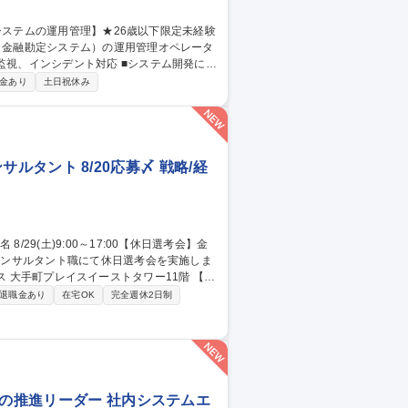
ILに基づいた大規模金融システムの運用業務
金あり
土日祝休み
or三鷹/金融システムの運用管理】★26歳以下限定未経験可★
ンサルタント 8/20応募〆 戦略/経
ィス 大手町プレイスイーストタワー11階 【当
接を3回予定(不合格の場合、その時点でお
退職金あり
在宅OK
完全週休2日制
ご提示まで至りません。（最終面接官は、役
フィスツアーも実施予定です。 募集職
8/20応募〆
化の推進リーダー 社内システムエ