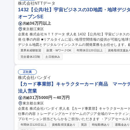
株式会社NTTデータ
1432【公共/社】宇宙ビジネスの3D地図・地球デジタ
オープンSE
36万円以上
月給
東京都江東区
企業名 株式会社ＮＴＴデータ 求人名 1432【公共/社】宇宙ビジネスの3D地図・地球デジタルツインシステムの開
発 仕事の内容 ■リアルタイムに近い地理空間情報の提供が可能な地球デジタルツインの実現に向けた、最先端の
デジタル地図とデジタルツインシステムの開発業務をお任せします。
す。 【プロジェクト概要】 ◎3D地理空間情報プロダクト、サービスの開発 ◎地球デジタルツインシステム、サ
業界未経験歓迎
副業・WワークOK
年間休日120日以上
資格取得支援あ
ービスの開発 【具体的には】◎プロダクト/システム/サービス開発等
完全週休2日制
土日祝休み
システム/ツール等の仕様検討、実現性検証、設計、開発、検証、運用
[AW3Dサービスの紹介] https://www.aw3d.jp/ 募集職種 1432【公共/社】宇宙ビジネスの3D地図・地球デジタルツ
インシステムの開発
正社員
株式会社バンダイ
【カード事業部】キャラクターカード商品 マーケテ
法人営業
31万5000円～40万円
月給
東京都台東区
企業名 株式会社バンダイ 求人名 【カード事業部】キャラクターカード商品 マーケティング担当（アジア全域）
仕事の内容 トレーディングカードゲームのアジア全域のマーケティングを担当いた
プロモーション担当どちらかをご担当いただきます ・アジアセール
向けた営業／各種分析 ・アジアプロモーション担当：プロモーション戦略の立案／実
年間休日120日以上
資格取得支援あり
英語
時短勤務あり
退職金あり
事業部】キャラクターカード商品 マーケティング担当（アジア全域）