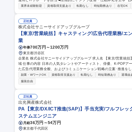
運用とITサポートを担当 ■段階的にインフラ改善・仕組み化を主導 【具体的には】■Zscaler等の導入・運用、トラ
ブル対応 ■VPN設計運用、構成図整備 ■Entra ID等による認証基盤
業界未経験歓迎
資格取得支援あり
転勤なし
時短勤務あり
在宅OK
■FortiGate等ネットワーク機器運用 ■PCキッティング・ヘルプデスク対応 募集職種 【情報システム/社
当】リモート主体/フレックス/東証グロース上場
正社員
株式会社サニーサイドアップグループ
【東京/営業統括】キャスティング/広告代理業務/エ
業
700万円～1200万円
年俸
東京都渋谷区
企業名 株式会社サニーサイドアップグループ 求人名 【東京/営業統括】キャスティング/広告代理業務/エンタメ領
域 仕事の内容 日本の人気タレントやアーティスト、俳優、K-POPアーティストなどのキャスティングを強みとし
た広告代理業務全般、およびコミュニケーション戦略の立案･推進をしています。
ドと実現力で、トレンドからなる“驚き”と“発見" に満ちた「コンテ
副業・WワークOK
資格取得支援あり
転勤なし
時短勤務あり
退職金
即決に繋がる「仕掛け」づくりで、オンリーワンの企画を実現します。
服装自由
ンなどに関わるプロジェクトの企画・進行・ディレクション ■予算、ス
ジェクト全体のマネジメント 募集職種 【東京/営業統括
正社員
出光興産株式会社
PA【東京/DX/ICT推進(SAP)】手当充実/フルフ
ステムエンジニア
36万円～54万円
月給
東京都千代田区