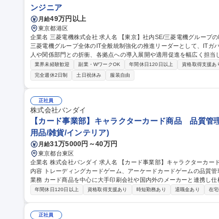
ンジニア
49万円以上
月給
東京都港区
企業名 三菱電機株式会社 求人名 【東京】社内SE/三菱電機グループのIT全般統制強化の推進リーダー 仕事の内容
三菱電機グループ全体のIT全般統制強化の推進リーダーとして、IT
人や関係部門との折衝、各拠点への導入展開や適用促進を幅広く担当します。 【具体的な業務】(1)
用設計・展開計画の策定：統制に必要なルールの策定、管理ツールの企
業界未経験歓迎
副業・WワークOK
年間休日120日以上
資格取得支援あ
衝：外部監査法人や社内関係部門（監査部・財務統括部等）との調整・
完全週休2日制
土日祝休み
服装自由
し、ルールの周知や適用促進・指導を推進★グループ全体のITガバナ
境です。 募集職種 【東京】社内SE/三菱電機グループのIT全般統
正社員
株式会社バンダイ
【カード事業部】キャラクターカード商品 品質管理
用品/雑貨/インテリア)
31万5000円～40万円
月給
東京都台東区
企業名 株式会社バンダイ 求人名 【カード事業部】キャラクターカード商品 品質管理担当★シェア拡大中 仕事の
内容 トレーディングカードゲーム、アーケードカードゲームの品質管理を担当いた
業務 カード商品を中心に大手印刷会社や国内外のメーカーと連携し仕
向上、持続性向上に向けた各種取組み 募集職種 【カード事業部】キャラクターカード商品 品質管理担当★シェア
年間休日120日以上
資格取得支援あり
時短勤務あり
退職金あり
在宅
拡大中
正社員