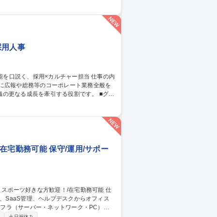
採用人事
心に広報や総務等のコーポレート業務全般を
更なる成長を牽引する役割です。 ■グロ
理） ■採用エージェントのマネジメント
企画・ファシリテーション・外部折衝（会社
組織開発・労務関連業務およびその他フェーズ
英語で世界の才能を
在宅勤務可能 保守/運用/サポー
、SaaS管理、ヘルプデスクからオフィス
ループウェア・スマートデバイスの運用管理
制
土日祝休み