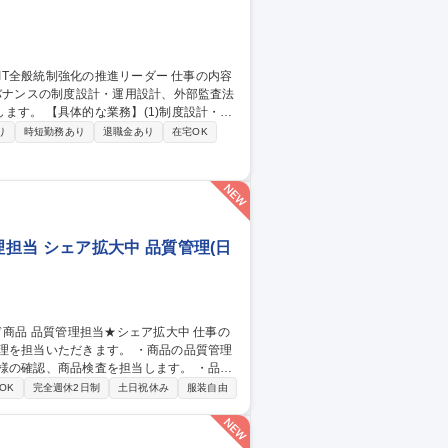
ガバナンスの制度設計・運用設計、外部監査法
制度設計・運
画・整備・グループ展開(2)外部・内部折
り
時短勤務あり
退職金あり
在宅OK
折衝(3)拠点への適用促進：各拠点を巡回
ンス刷新の中核として専門性を発揮できる環
制強化の推進リーダー
担当 シェア拡大中 品質管理(日
だきます。 ・商品の品質管理
様の確認、商品検査を担当します。 ・品質
OK
完全週休2日制
土日祝休み
服装自由