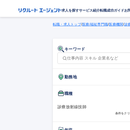
求人を探す
サービス紹介
転職成功ガイド
お
転職・求人トップ
/
医療/福祉専門職
/
医療機関
/
診
キーワード
勤務地
職種
診療放射線技師
条件をクリ
年収