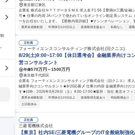
東京都江東区
企業名 株式会社ＮＴＴデータＳＭＳ 求人名 F1-56【豊洲or三鷹/金融システムの運用管理】★26歳以下限定未経験
可★ 仕事の内容 JAバンクで使われているオンライン勘定系システム（金融勘定システム）の運用管理オペレータ
ーをお任せいたします。 【業務内容詳細】 ■マシンオペレーション、監視、インシデント対応 ■システム開発に伴
う運用受け入れ推進 ■改善活動、各種報告書作成 【業務の魅力】 IT
業界未経験歓迎
年間休日120日以上
資格取得支援あり
転勤なし
退職
を担当することができます。 募集職種 F1-56【豊洲
日制
正社員
し
フォーティエンスコンサルティング株式会社(旧クニエ)
8/29(土)9:00~17:00【休日選考会】金融業界向けコ
営コンサルタント
570万円～1500万円
年俸
東京都千代田区
企業名 フォーティエンスコンサルティング株式会社（旧クニエ） 求人名 8/29(土)9:00～17:00【休日選考会】金
融業界向けコンサルタント★8/20応募〆 仕事の内容 金融業界向けのコンサルタント職にて休日選考会を実施しま
す ■日時：2026年8月29日（土）9:00-17:00 ■場所：当社 東京オフ
日の流れ】※事前にWEBテストの受検をいただきます ・対面形式で面
業界未経験歓迎
年間休日120日以上
資格取得支援あり
時短勤務あり
帰り頂きます） ・最終面接は別途実施いたします。当日中は内定の
土日祝休み
員となります） ・持参いただきたいもの：PC・お食事 ・空き時間にはオ
種 8/29(土)9:00～17:00【休日選考会】金融業界向けコンサルタント★
正社員
三菱電機株式会社
【東京】社内SE/三菱電機グループのIT全般統制強