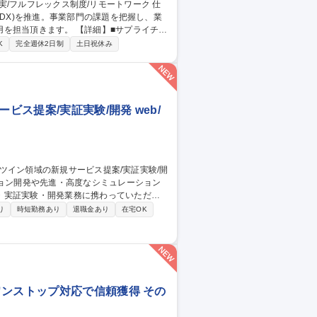
(DX)を推進。事業部門の課題を把握し、業
 【詳細】■サプライチェ
データ分析基盤の設計・構築■生成AIやロー
K
完全週休2日制
土日祝休み
会社を持たないため、事業課題に近い立場で
一貫して携込めます。事業と密接に連携しなが
ビス提案/実証実験/開発 web/
・実証実験・開発業務に携わっていただき
り
時短勤務あり
退職金あり
在宅OK
ビスを追求しております。所属するグルー
。 【案件例】衛星画像提供のためのシステ
宇宙・デジタルツイン領域のシステムなど
案/実証実験/開発
ワンストップ対応で信頼獲得 その