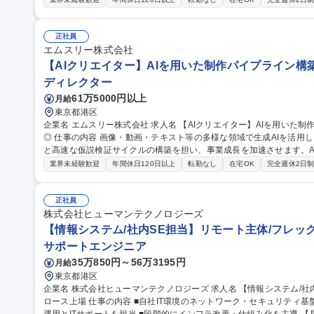
■IT機器の購買・リース管理・セキュリティ対策・ASPサービス運用
革・システム設計～導入 ■オフィス管理・総務業務 募集職種 【情報システムエンジニア】スポーツ好きな方歓
迎！/在宅勤務可能
正社員
エムスリー株式会社
【AIクリエイター】AIを用いた制作パイプライン構築
ディレクター
61万5000円以上
月給
東京都港区
企業名 エムスリー株式会社 求人名 【AIクリエイター】AIを用いた制作パイプライン構築で事業成長を加速/在宅可
◎ 仕事の内容 画像・動画・テキスト等の多様な領域で生成AIを活用し、クリエイティブ制作のワークフロー設計
と高速な仮説検証サイクルの構築を担い、事業成長を加速させます。A
す。 医療プラットフォームにおけるクリエイティブ制作を、AIを活用して変革します。 ■AIエージェントを活用
業界未経験歓迎
年間休日120日以上
転勤なし
在宅OK
完全週休2日
した制作パイプライン設計と構築 ■事業部門との協働による課題発見とA
進・新ツールの検証 ■事業成果最大化のための仮説検証と改善施策 A
仕組み化を牽引いただきます。 募集職種 【AIクリエイター】AIを用いた制作パイプライン構築で事業成長を加速/
正社員
在宅可◎
株式会社ヒューマンテクノロジーズ
【情報システム/社内SE担当】リモート主体/フレック
サポートエンジニア
35万850円～56万3195円
月給
東京都港区
企業名 株式会社ヒューマンテクノロジーズ 求人名 【情報システム/社内SE担当】リモート主体/フレックス/東証グ
ロース上場 仕事の内容 ■自社IT環境のネットワーク・セキュリティ基盤を担う社内SE ■Zscaler等を活用した構築