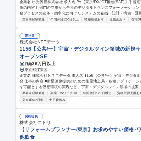
企業名 出光興産株式会社 求人名 PA【東京/DX/ICT推進(SAP)】手当充実/フルフレックス制度/リモートワーク 仕
事の内容 IT部門の立場から全社のデジタルトランスフォーメーション
務プロセスの変革・効率化に向けたシステムの企画・設計・構築・運用を担当頂きます。
ーンのシステム改革(燃料油領域)■ERPシステムの機能疎結合化■統合
業界未経験歓迎
年間休日120日以上
時短勤務あり
退職金あり
在宅O
コード活用による業務効率化、全社DXリテラシー向上 【魅力】IT子
の要件整理から最新技術(生成AI+RAG環境等)を活用した構築まで
ら成果を実感できる魅力的な環境です。 募集職種 PA【東京/DX/ICT推進(SAP)】手当充実/フルフレックス制度/リ
正社員
モートワーク
株式会社NTTデータ
1156【公共/一】宇宙・デジタルツイン領域の新規サー
オープンSE
36万円以上
月給
東京都江東区
企業名 株式会社ＮＴＴデータ 求人名 1156【公共/一】宇宙・デジタルツイン領域の新規サービス提案/実証実験/開
発 仕事の内容 ■衛星画像提供のための衛星地上局・各種アプリケーション開発や先進・高度なシミュレーション
を可能とする仮想環境の実現など、宇宙・デジタルツイン領域の提案
ます。 【具体的には】Foresight・先見性の視点を重視し、NTTグループ及び米国企業等の世界最先端技術・ノウ
業界未経験歓迎
副業・WワークOK
年間休日120日以上
資格取得支援あ
ハウを有する企業との連携を積極的に進め、革新的なシステム・サー
完全週休2日制
土日祝休み
プは、リーダー・社員・協力会社含めて約50名程度の体制となります
ム、先進・高度なシミュレーションを可能とする仮想環境の実現等の
募集職種 1156【公共/一】宇宙・デジタルツイン領域の新規サービス提
契約社員
株式会社ニトリ
【リフォームプランナー/東京】お求めやすい価格･
他飲食