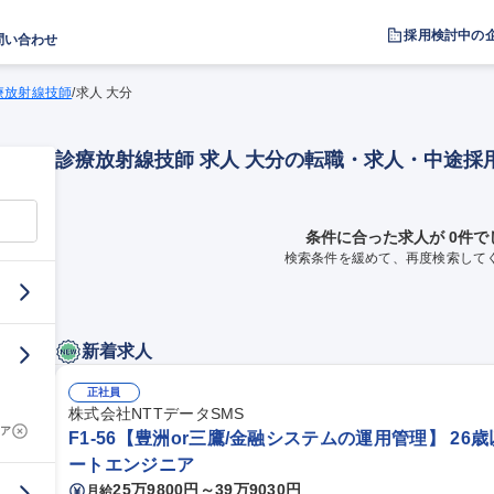
採用検討中の
問い合わせ
療放射線技師
/
求人 大分
診療放射線技師 求人 大分の転職・求人・中途採
条件に合った求人が 0件で
検索条件を緩めて、再度検索して
新着求人
正社員
株式会社NTTデータSMS
ア
F1-56【豊洲or三鷹/金融システムの運用管理】 26
ートエンジニア
25万9800円～39万9030円
月給