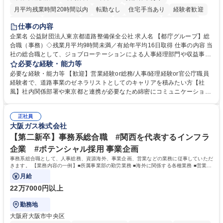
月平均残業時間20時間以内
転勤なし
住宅手当あり
経験者歓迎
研修あり
退職金あり
賞与あり
完全週休2日制
交通費支給
仕事の内容
駅近5分以内
資格取得手当あり
食事補助あり
企業名 公益財団法人東京都道路整備保全公社 求人名 【都庁グループ】総
合職（事務）◇残業月平均9時間未満／有給年平均16日取得 仕事の内容 当
社の総合職として、ジョブローテーションによる人事経理部門や収益事業
等のフロント部門の部署等幅広い部署での業務をお任せいたします。研修
必要な経験・能力等
制度やキャリア支援が充実しております！ ※下記業務詳細 【業務詳細】■
必要な経験・能力等 【歓迎】営業経験or総務/人事/経理経験or官公庁職員
管理部門：広報、人事、経理など当公社の運営に係る管理業務 ■収益部
経験者で、道路事業のゼネラリストとしてのキャリアを積みたい方【社
門：駐車場の新規開拓、管理運営、新宿駅西口広場の「イベントコーナ
風】社内関係部署や東京都と連携が必要なため綿密にコミュニケーション
ー」などの管理運営 ■道路部門：整備の急がれる骨格幹線道路や木造住宅
を図っています。 【業務の魅力】■幅広く携われる：総合職（事務）で
密集地域の特定整備路線の用地取得、道路に関する普及啓発事業、都内の
は、駐車場の管理運営や道路用地の取得、公益財団法人の中枢を担う管理
道路施設や道路工事現場の見学ツアー事業 ※入社後は上記いずれかの部門
正社員
部門など多岐に渡る業務を経験できます。 ■様々なプロジェクト：駐車場
大阪ガス株式会社
へ配属。※業務内容変更の範囲：会社の定める業務 募集職種 【都庁グル
事業の他、新宿駅西口広場内に設置された照明を兼ねた広告「ブライトサ
ープ】総合職（事務）◇残業月平均9時間未満／有給年平均16日取得
イン」の管理運営を行うなど、事業収益を生み出す活動を積極的に行って
【第二新卒】事務系総合職 #関西を代表するインフラ
います。 学歴・資格 学歴：大学院 大学 高専 短大 専修学校 高校 語学力：
企業 #ポテンシャル採用 事業企画
資格：
事務系総合職として、人事総務、資源海外、事業企画、営業などの業務に従事していただ
きます。 【業務内容の一例】■所属事業部の勤労業務 ■海外に関係する各種業務 ■営業部
門の企画スタッフ、ルート営業
月給
22万7000円以上
勤務地
大阪府大阪市中央区