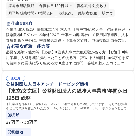
業界未経験歓迎
年間休日120日以上
資格取得支援あり
月平均残業時間20時間以内
転勤なし
経験者歓迎
駅ナカ
退職金あり
完全週休2日制
交通費支給
駅近5分以内
仕事の内容
土日祝休み
服装自由
昼食補助あり
食事補助あり
企業名 北大阪急行電鉄株式会社 求人名 【豊中市/総務人事】経験者歓迎！/
阪急阪神HDグループ/年休124日 仕事の内容 当社にて採用関係業務、人材
育成業務を中心に、中期経営計画・予算等の管理、設備投資計画等の策
定、さらに社内の重要会議の運営等、経営の根幹となる幅広い総務人事業
必要な経験・能力等
務全般を担当していただきます。 【主な業務内容】 ■採用関係業務および
必要な経験・能力等 【必須】■総務人事の実務経験がある方 【歓迎】■採
人材育成(社員研修)業務の推進 ■中期経営計画および予算等の管理 ■設備
用業務、人材育成に携わったことのある方 【求める人物像】 ■探求心を持
投資計画等の策定 ■社内の重要会議の運営 ■その他総務人事業務全般 【入
ち前向きに業務に取り組める方 ■臆せずに部門・会社を超えたコミュニケ
社後】入社後は採用や育成をメインに担当し将来的には経営根幹に関わる
ーションの取れる方 ■自分で考えて行動のできる方 ■第二の創業期を迎え
総務人事業務全般へ幅広く従事していただきます。 募集職種 【豊中市/総
る当社で組織の次代を担うネクスト人材として長期的に成長したい方 ■周
務人事】経験者歓迎！/阪急阪神HDグループ/年休124日
正社員
囲のメンバーと協調しつつ主体性を持って能動的に業務を推進できる方 学
公益財団法人日本アンチ・ドーピング機構
歴・資格 学歴：大学院 大学 高専 短大 専修学校 高校 語学力： 資格：
【東京/文京区】公益財団法人の総務人事業務/年間休日
125日 総務
下記業務を部長1名、課長1名、メンバー2名で分担して遂行しています。 はじめは担当
者として業務を覚えていただき、ゆくゆくはリーダーやマネージャーポジションとして活
躍いただくことを期待しています。
月給
27万円～35万円
勤務地