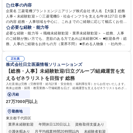
退職金あり
在宅OK
賞与あり
完全週休2日制
交通費支給
仕事の内容
駅近5分以内
土日祝休み
服装自由
寮・社宅あり
食事補助あり
企業名 三菱電機プラントエンジニアリング株式会社 求人名 【大阪】総務
人事＜未経験歓迎＞◇三菱電機G・社会インフラを支える/年休127日 仕事
の内容 総務・人事領域を中心に、これまでのご経験に応じて幅広くお任せ
します。 ＜具体的には＞ ・総務/人事労務（給与・社保・勤怠管理など）
必要な経験・能力等
・採用・教育研修 ・福利厚生運用 など ※基本的には事務所勤務ですが、
必要な経験・能力等 ＜職種未経験歓迎・業界未経験歓迎＞ ～総務、人事
採用や教育等の業務内容により、関西圏以外への日帰り・宿泊を伴う国内
のご経験が無い方でも、意欲のある方であれば未経験OK～ ■歓迎条件：総
出張もございます。 ※担当業務を持ちつつ、お互いに助け合いながら、総
務、人事のご経験をお持ちの方（業界不問） ■求める人物像：・社内外の
務部という組織として協力しながら進める体制です。 募集職種 【大阪】
関係各部門との調整を率先して行い、業務を円滑に遂行できる協調性やコ
総務人事＜未経験歓迎＞◇三菱電機G・社会インフラを支える/年休127日
ミュニケーション能力を持っている方 ・人事総務領域に興味がありゼネラ
正社員
リスト志向をお持ちの方 学歴・資格 学歴：大学院 大学 語学力： 資格：
株式会社日立医薬情報ソリューションズ
【総務・人事】未経験歓迎/日立グループ/組織運営を支
えるゼネラリストを目指す 総務
入社直後は労務（労務管理・給与計算・安全衛生・福利厚生等）からお任せいたします。
将来は総務・採用・教育業務へ守備範囲を広げ、組織運営を支えるゼネラリストをめざせ
ます。
月給
27万7000円以上
勤務地
東京都千代田区
業界未経験歓迎
年間休日120日以上
資格取得支援あり
介護休暇あり
月平均残業時間20時間以内
未経験者歓迎