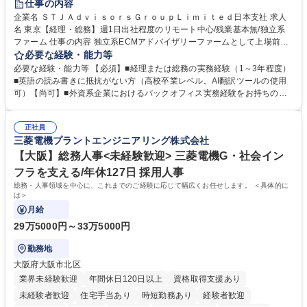
仕事の内容
企業名 ＳＴＪＡｄｖｉｓｏｒｓＧｒｏｕｐＬｉｍｉｔｅｄ日本支社 求人
名 東京【経理・総務】週1日出社程度のリモート中心/残業基本無/独立系
ファーム 仕事の内容 独立系ECMアドバイザリーファームとして上場前後
の資本市場戦略を設計する当社にて経理・総務をお任せします。基礎的な
必要な経験・能力等
バックオフィス業務からスタートし組織を支える専任担当として広く活躍
必要な経験・能力等 【必須】■経理または総務の実務経験（1～3年程度）
できる環境です。 ■日常経理、月次および年次決算サポート業務 ■本国
■英語の読み書きに抵抗がない方（高校卒業レベル。AI翻訳ツールの使用
（グローバル）との英文メール対応（AI翻訳ツール等を使用しての対応で
可）【尚可】■外資系企業におけるバックオフィス実務経験をお持ちの方
問題ございません） ■オフィス環境整備、郵便物の発送・受取等の総務業
【必須・尚可要件】簿記などの特別な資格や、TOEIC等のスコアは求めて
務全般 ■その他バックオフィス関連サポート ※ご経験に合わせて無理なく
おりません。日々の事務処理を丁寧かつ正確に行える方を歓迎します。
業務をお任せします。残業も基本的には発生せず、ご自身のペースで業務
正社員
【働き方について】現在は週4日程度の在宅勤務を実施しており、ワーク
三菱電機プラントエンジニアリング株式会社
を進めやすく定着率の高い環境です。 募集職種 東京【経理・総務】週1日
ライフバランスを重視する方に最適な環境です（フルリモートも面接で相
出社程度のリモート中心/残業基本無/独立系ファーム
談可）。【求める人物像】幅広いバックオフィス業務に柔軟に対応でき、
【大阪】総務人事<未経験歓迎> 三菱電機G・社会イン
社内外と円滑にコミュニケーションを取りながら業務を推進できる方 学
フラを支える/年休127日 採用人事
歴・資格 学歴：大学院 大学 高専 短大 専修学校 高校 語学力： 資格：
総務・人事領域を中心に、これまでのご経験に応じて幅広くお任せします。 ＜具体的に
は＞
月給
29万5000円～33万5000円
勤務地
大阪府大阪市北区
業界未経験歓迎
年間休日120日以上
資格取得支援あり
未経験者歓迎
住宅手当あり
時短勤務あり
経験者歓迎