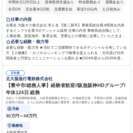
年間休日120日以上
資格取得支援あり
時短勤務あり
退職金あり
在宅OK
完全週休2日制
交通費支給
駅近5分以内
土日祝休み
服装自由
第二新卒歓迎
寮・社宅あり
食事補助あり
仕事の内容
企業名 大阪ガス株式会社 求人名 【第二新卒】事務系総合職 #関西を代表
するインフラ企業 #ポテンシャル採用 仕事の内容 事務系総合職として、
人事総務、資源海外、事業企画、営業などの業務に従事していただきま
す。 【業務内容の一例】■所属事業部の勤労業務 ■海外に関係する各種業
必要な経験・能力等
務 ■営業部門の企画スタッフ、ルート営業 【キャリアパス】入社後の配属
必要な経験・能力等 ★当社でご活躍期待できるポテンシャルを有している
ポジションで一定期間ご活躍頂いた後、本人の適性及び将来のキャリアを
方 【人物像】・ロジカルシンキングで物事を捉えられる ・社内及び社外
鑑みてジョブローテーションを行います。 【育成】OJTでの現場育成や研
関係者と円滑なコミュニケーションを図れる ■2024年度から2026年度ま
修カリキュラムを通じて、Daigasグループの業務で必要となる知識につい
での3ヵ年を対象とする「Daigasグループ中期経営計画2026」を策定しま
て学んでいただきます。 募集職種 【第二新卒】事務系総合職 #関西を代
した。https://www.osakagas.co.jp/company/press/pr2024/1777576_564
表するインフラ企業 #ポテンシャル採用
正社員
72.html ■エネルギーセキュリティの不安定化や気候変動による自然災害の
北大阪急行電鉄株式会社
甚大化など、これまで以上に社会課題解決の重要性が高まっています。
「未来の日常」の創造に向けて持続可能な社会の実現に貢献してまいりま
【豊中市/総務人事】経験者歓迎!/阪急阪神HDグループ/
す。 学歴・資格 学歴：大学院 大学 語学力： 資格：
年休124日 総務
当社にて採用関係業務、人材育成業務を中心に、中期経営計画・予算等の管理、設備投資
計画等の策定、さらに社内の重要会議の運営等、経営の根幹となる幅広い総務人事業務全
般を担当していただきます。
月給
30万円～38万円
勤務地
大阪府豊中市