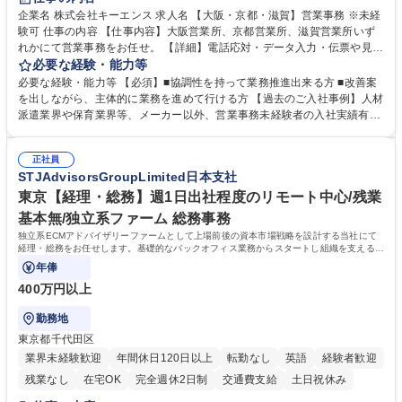
企業名 株式会社キーエンス 求人名 【大阪・京都・滋賀】営業事務 ※未経
験可 仕事の内容 【仕事内容】大阪営業所、京都営業所、滋賀営業所いず
れかにて営業事務をお任せ。 【詳細】電話応対・データ入力・伝票や見積
の作成・カタログ送付・来客対応・営業所内で発生する事務業務や業務改
必要な経験・能力等
善をお任せ。 【教育制度】ご入社後、育成担当とペアになりながらOJTに
必要な経験・能力等 【必須】■協調性を持って業務推進出来る方 ■改善案
て業務を覚えていただくことが可能です。業務システムがきちんと構築さ
を出しながら、主体的に業務を進めて行ける方 【過去のご入社事例】人材
れているため、スムーズに仕事に慣れることができる環境です。また、
派遣業界や保育業界等、メーカー以外、営業事務未経験者の入社実績有
「チームで成果を出す文化」があり、良いやり方を積極的に共有しながら
【当社の事務職について】単なる事務ではなく主体性を発揮したサポート
常に改善を目指す風土のため、安心して業務に取り組んでいただけます。
により、キーエンスの付加価値向上に貢献します。ベースの定型業務に加
募集職種 【大阪・京都・滋賀】営業事務 ※未経験可
正社員
えて、お客様や社員の状況に合わせ、能動的なサポート、改善の動きも期
STJAdvisorsGroupLimited日本支社
待され。組織を支えるスペシャリストとして、チームに貢献し、結果的に
社員から頼られる存在になることができます。平均19:30の退勤以降の業
東京【経理・総務】週1日出社程度のリモート中心/残業
務の持ち帰りも禁止されており、メリハリのある働き方となります。 学
基本無/独立系ファーム 総務事務
歴・資格 学歴：大学院 大学 高専 短大 語学力： 資格：
独立系ECMアドバイザリーファームとして上場前後の資本市場戦略を設計する当社にて
経理・総務をお任せします。基礎的なバックオフィス業務からスタートし組織を支える専
任担当として広く活躍できる環境です。
年俸
400万円以上
勤務地
東京都千代田区
業界未経験歓迎
年間休日120日以上
転勤なし
英語
経験者歓迎
残業なし
在宅OK
完全週休2日制
交通費支給
土日祝休み