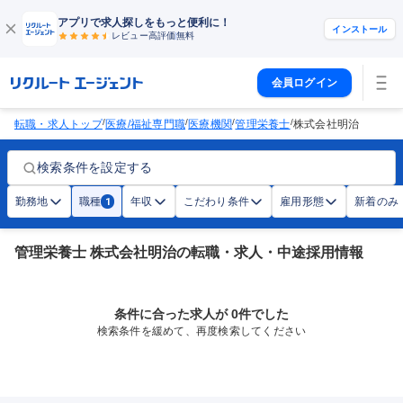
アプリで求人探しをもっと便利に！
インストール
レビュー高評価
無料
会員ログイン
/
/
/
/
転職・求人トップ
医療/福祉専門職
医療機関
管理栄養士
株式会社明治
検索条件を設定する
勤務地
職種
年収
こだわり条件
雇用形態
新着のみ
1
管理栄養士 株式会社明治の転職・求人・中途採用情報
条件に合った求人が 0件でした
検索条件を緩めて、再度検索してください