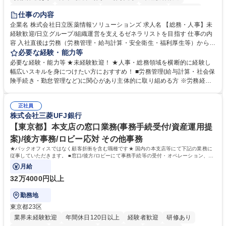
住宅手当あり
時短勤務あり
退職金あり
在宅OK
賞与あり
仕事の内容
育休あり
完全週休2日制
交通費支給
土日祝休み
寮・社宅あり
企業名 株式会社日立医薬情報ソリューションズ 求人名 【総務・人事】未
経験歓迎/日立グループ/組織運営を支えるゼネラリストを目指す 仕事の内
容 入社直後は労務（労務管理・給与計算・安全衛生・福利厚生等）からお
任せいたします。将来は総務・採用・教育業務へ守備範囲を広げ、組織運
必要な経験・能力等
営を支えるゼネラリストをめざせます。 ・初期業務：労働時間管理、給与
必要な経験・能力等 ★未経験歓迎！ ★人事・総務領域を横断的に経験し
計算、社会保険対応、福利厚生管理、安全衛生、健康経営推進等をお任せ
幅広いスキルを身につけたい方におすすめ！ ■労務管理(給与計算・社会保
します。ご経験に応じて、休職者管理など、幅広く経験を積んでいただき
険手続き・勤怠管理など)に関心があり主体的に取り組める方 ※労務経験
ます。 ・将来的な広がり：総務・採用・教育・税務対応・経営企画等。
者は早期にご活躍いただけます。 ■チームで仕事を推進できる方■将来は
★メンバーがマンツーマンで丁寧に教えるため、ご経験が浅くても安心！
マネジメント職として活躍したい 【尚可】■人事、労務、採用、教育業務
幅広く経験を積みたい意欲がある方に最適な環境です。 募集職種 【総
正社員
のご経験 ■労務管理（給与計算・社会保険手続き・勤怠管理など）の経験
株式会社三菱UFJ銀行
務・人事】未経験歓迎/日立グループ/組織運営を支えるゼネラリストを目
■衛生管理者の資格をお持ちの方 学歴・資格 学歴：大学院 大学 高専 短大
指す
専修学校 高校 語学力： 資格：
【東京都】本支店の窓口業務(事務手続受付/資産運用提
案)/後方事務/ロビー応対 その他事務
★バックオフィスではなく顧客折衝を含む職種です★ 国内の本支店等にて下記の業務に
従事していただきます。 ■窓口/後方/ロビーにて事務手続等の受付・オペレーション、お
客様対応
月給
32万4000円以上
勤務地
東京都23区
業界未経験歓迎
年間休日120日以上
経験者歓迎
研修あり