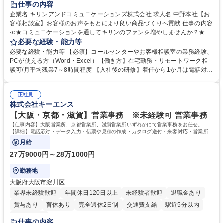
仕事の内容
企業名 キリンアンドコミュニケーションズ株式会社 求人名 中野本社【お
客様相談室】お客様のお声をもとにより良い商品づくりへ貢献 仕事の内容
≪★コミュニケーションを通してキリンのファンを増やしませんか？★≫
お客様のお声をより良い商品づくりに活かしていく上で、窓口となるお客
必要な経験・能力等
様相談室でのお仕事です。 日々お客様からいただくキリングループへのご
必要な経験・能力等 【必須】コールセンターやお客様相談室の業務経験、
意見を、企業活動に活かしています。お客様からの声に迅速かつ誠意をも
PCが使える方（Word・Excel）【働き方】在宅勤務・リモートワーク相
って対応、情報提供するとともにグループ内活動に反映しています。 【具
談可/月平均残業7～8時間程度 【入社後の研修】着任から1か月は電話対応
体的には】電話応対、メール、お手紙対応、ご指摘品調査報告書作成、有
のOJTを中心に実施し、電話対応に慣れた段階でメール・手紙のOJTを実
人チャットボット対応など。 【1日の対応件数】■電話：月間一人当たり
施する予定です。独り立ち以降もしっかりフォローする体制を整えていま
平均100件前後■メール・手紙：同上40件前後 募集職種 中野本社【お客様
正社員
すのでご安心ください。 【当社について】キリングループの広報機能を担
株式会社キーエンス
相談室】お客様のお声をもとにより良い商品づくりへ貢献
う会社として、お客様との出会いを大切にし、磨き上げたホスピタリティ
を込めてコミュニケーションをとりながら広報関連業務を行っておりま
【大阪・京都・滋賀】営業事務 ※未経験可 営業事務
す。 学歴・資格 学歴：大学院 大学 高専 短大 専修学校 高校 語学力： 資
【仕事内容】大阪営業所、京都営業所、滋賀営業所いずれかにて営業事務をお任せ。
格：
【詳細】電話応対・データ入力・伝票や見積の作成・カタログ送付・来客対応・営業所内
で発生する事務業務や業務改善をお任せ。
月給
27万9000円～28万1000円
勤務地
大阪府大阪市淀川区
業界未経験歓迎
年間休日120日以上
未経験者歓迎
退職金あり
賞与あり
育休あり
完全週休2日制
交通費支給
駅近5分以内
土日祝休み
仕事の内容