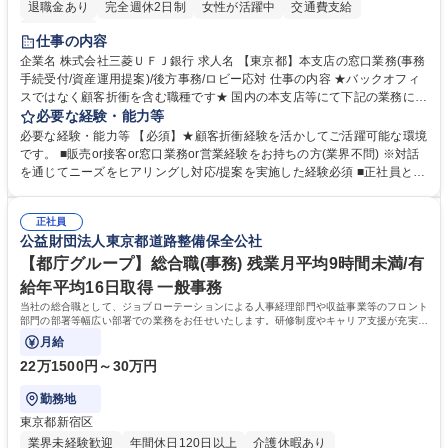
退職金あり
完全週休2日制
女性が活躍中
交通費支給
土日祝休み
仕事の内容
企業名 株式会社三菱ＵＦＪ銀行 求人名 【東京都】本支店の窓口業務(事務
手続受付/資産運用提案)/後方事務/ロビー応対 仕事の内容 ★バックオフィ
スではなく顧客折衝を含む職種です★ 国内の本支店等にて下記の業務に従
事していただきます。 ■窓口/後方/ロビーにて事務手続等の受付・オペレ
必要な経験・能力等
ーション、お客様対応 ■窓口にて、ご来店された個人のお客様に対して金
必要な経験・能力等 【必須】★顧客折衝経験を活かしてご活躍可能な環境
融商品のご提案 ■効率的な事務運用の検討・構築等 ≪業務紹介：ご応募前
です。 ■販売or接客or窓口業務or営業経験をお持ちの方(業界不問) ※対話
に必ずご覧ください≫ ※記事 https://www.mysite.bk.mufg.jp/career/circle/
を通じてニーズをヒアリングし対応/提案を実施した経験必須 ■正社員とし
article17/ ※動画 https://youtu.be/H-S7HaJqqbg 募集職種 【東京都】本支
ての就業経験1年以上 【歓迎】■金融業界での就業経験■銀行での預金為替
店の窓口業務(事務手続受付/資産運用提案)/後方事務/ロビー応対
事務経験 ■金融商品の提案・販売経験 ≪魅力≫研修やOJT環境が整ってい
正社員
るので安心して入行いただけます。 幅広いキャリアの選択肢があり、公募
公益財団法人東京都道路整備保全公社
や社内副業等を活用し、 一人ひとりが挑戦できるカルチャーが浸透してい
ます。 学歴・資格 学歴：大学院 大学 高専 短大 専修学校 高校 語学力：
【都庁グループ】総合職(事務) 残業月平均9時間未満/有
資格：
給年平均16日取得 一般事務
当社の総合職として、ジョブローテーションによる人事経理部門や収益事業等のフロント
部門の部署等幅広い部署での業務をお任せいたします。研修制度やキャリア支援が充実し
ております！ ※下記業務詳細
月給
22万1500円～30万円
勤務地
東京都新宿区
業界未経験歓迎
年間休日120日以上
介護休暇あり