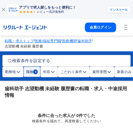
アプリで求人探しをもっと便利に！
インストール
レビュー高評価
無料
会員ログイン
/
/
/
/
転職・求人トップ
医療/福祉専門職
医療機関
歯科助手
志望動機 未経験 履歴書
検索条件を設定する
勤務地
職種
年収
こだわり条件
雇用形態
新着のみ
1
歯科助手 志望動機 未経験 履歴書の転職・求人・中途採用
情報
条件に合った求人が 0件でした
検索条件を緩めて、再度検索してください