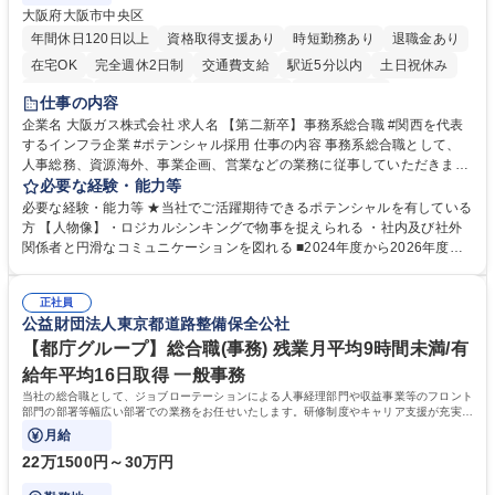
大阪府大阪市中央区
年間休日120日以上
資格取得支援あり
時短勤務あり
退職金あり
在宅OK
完全週休2日制
交通費支給
駅近5分以内
土日祝休み
服装自由
第二新卒歓迎
寮・社宅あり
食事補助あり
仕事の内容
企業名 大阪ガス株式会社 求人名 【第二新卒】事務系総合職 #関西を代表
するインフラ企業 #ポテンシャル採用 仕事の内容 事務系総合職として、
人事総務、資源海外、事業企画、営業などの業務に従事していただきま
す。 【業務内容の一例】■所属事業部の勤労業務 ■海外に関係する各種業
必要な経験・能力等
務 ■営業部門の企画スタッフ、ルート営業 【キャリアパス】入社後の配属
必要な経験・能力等 ★当社でご活躍期待できるポテンシャルを有している
ポジションで一定期間ご活躍頂いた後、本人の適性及び将来のキャリアを
方 【人物像】・ロジカルシンキングで物事を捉えられる ・社内及び社外
鑑みてジョブローテーションを行います。 【育成】OJTでの現場育成や研
関係者と円滑なコミュニケーションを図れる ■2024年度から2026年度ま
修カリキュラムを通じて、Daigasグループの業務で必要となる知識につい
での3ヵ年を対象とする「Daigasグループ中期経営計画2026」を策定しま
て学んでいただきます。 募集職種 【第二新卒】事務系総合職 #関西を代
した。https://www.osakagas.co.jp/company/press/pr2024/1777576_564
表するインフラ企業 #ポテンシャル採用
正社員
72.html ■エネルギーセキュリティの不安定化や気候変動による自然災害の
公益財団法人東京都道路整備保全公社
甚大化など、これまで以上に社会課題解決の重要性が高まっています。
「未来の日常」の創造に向けて持続可能な社会の実現に貢献してまいりま
【都庁グループ】総合職(事務) 残業月平均9時間未満/有
す。 学歴・資格 学歴：大学院 大学 語学力： 資格：
給年平均16日取得 一般事務
当社の総合職として、ジョブローテーションによる人事経理部門や収益事業等のフロント
部門の部署等幅広い部署での業務をお任せいたします。研修制度やキャリア支援が充実し
ております！ ※下記業務詳細
月給
22万1500円～30万円