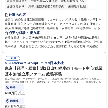
業界未経験歓迎
年間休日120日以上
資格取得支援あり
介護休暇あり
月平均残業時間20時間以内
未経験者歓迎
住宅手当あり
時短勤務あり
退職金あり
在宅OK
賞与あり
仕事の内容
育休あり
完全週休2日制
交通費支給
土日祝休み
寮・社宅あり
企業名 株式会社日立医薬情報ソリューションズ 求人名 【総務・人事】未
経験歓迎/日立グループ/組織運営を支えるゼネラリストを目指す 仕事の内
容 入社直後は労務（労務管理・給与計算・安全衛生・福利厚生等）からお
任せいたします。将来は総務・採用・教育業務へ守備範囲を広げ、組織運
必要な経験・能力等
営を支えるゼネラリストをめざせます。 ・初期業務：労働時間管理、給与
必要な経験・能力等 ★未経験歓迎！ ★人事・総務領域を横断的に経験し
計算、社会保険対応、福利厚生管理、安全衛生、健康経営推進等をお任せ
幅広いスキルを身につけたい方におすすめ！ ■労務管理(給与計算・社会保
します。ご経験に応じて、休職者管理など、幅広く経験を積んでいただき
険手続き・勤怠管理など)に関心があり主体的に取り組める方 ※労務経験
ます。 ・将来的な広がり：総務・採用・教育・税務対応・経営企画等。
者は早期にご活躍いただけます。 ■チームで仕事を推進できる方■将来は
★メンバーがマンツーマンで丁寧に教えるため、ご経験が浅くても安心！
マネジメント職として活躍したい 【尚可】■人事、労務、採用、教育業務
幅広く経験を積みたい意欲がある方に最適な環境です。 募集職種 【総
正社員
のご経験 ■労務管理（給与計算・社会保険手続き・勤怠管理など）の経験
STJAdvisorsGroupLimited日本支社
務・人事】未経験歓迎/日立グループ/組織運営を支えるゼネラリストを目
■衛生管理者の資格をお持ちの方 学歴・資格 学歴：大学院 大学 高専 短大
指す
専修学校 高校 語学力： 資格：
東京【経理・総務】週1日出社程度のリモート中心/残業
基本無/独立系ファーム 総務事務
独立系ECMアドバイザリーファームとして上場前後の資本市場戦略を設計する当社にて
経理・総務をお任せします。基礎的なバックオフィス業務からスタートし組織を支える専
任担当として広く活躍できる環境です。
年俸
400万円以上
勤務地
東京都千代田区