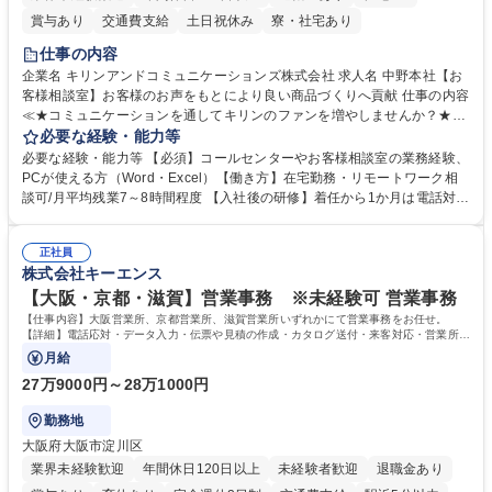
賞与あり
交通費支給
土日祝休み
寮・社宅あり
仕事の内容
企業名 キリンアンドコミュニケーションズ株式会社 求人名 中野本社【お
客様相談室】お客様のお声をもとにより良い商品づくりへ貢献 仕事の内容
≪★コミュニケーションを通してキリンのファンを増やしませんか？★≫
お客様のお声をより良い商品づくりに活かしていく上で、窓口となるお客
必要な経験・能力等
様相談室でのお仕事です。 日々お客様からいただくキリングループへのご
必要な経験・能力等 【必須】コールセンターやお客様相談室の業務経験、
意見を、企業活動に活かしています。お客様からの声に迅速かつ誠意をも
PCが使える方（Word・Excel）【働き方】在宅勤務・リモートワーク相
って対応、情報提供するとともにグループ内活動に反映しています。 【具
談可/月平均残業7～8時間程度 【入社後の研修】着任から1か月は電話対応
体的には】電話応対、メール、お手紙対応、ご指摘品調査報告書作成、有
のOJTを中心に実施し、電話対応に慣れた段階でメール・手紙のOJTを実
人チャットボット対応など。 【1日の対応件数】■電話：月間一人当たり
施する予定です。独り立ち以降もしっかりフォローする体制を整えていま
平均100件前後■メール・手紙：同上40件前後 募集職種 中野本社【お客様
正社員
すのでご安心ください。 【当社について】キリングループの広報機能を担
株式会社キーエンス
相談室】お客様のお声をもとにより良い商品づくりへ貢献
う会社として、お客様との出会いを大切にし、磨き上げたホスピタリティ
を込めてコミュニケーションをとりながら広報関連業務を行っておりま
【大阪・京都・滋賀】営業事務 ※未経験可 営業事務
す。 学歴・資格 学歴：大学院 大学 高専 短大 専修学校 高校 語学力： 資
【仕事内容】大阪営業所、京都営業所、滋賀営業所いずれかにて営業事務をお任せ。
格：
【詳細】電話応対・データ入力・伝票や見積の作成・カタログ送付・来客対応・営業所内
で発生する事務業務や業務改善をお任せ。
月給
27万9000円～28万1000円
勤務地
大阪府大阪市淀川区
業界未経験歓迎
年間休日120日以上
未経験者歓迎
退職金あり