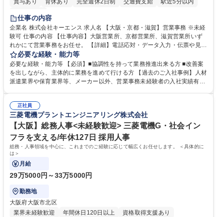
賞与あり
育休あり
完全週休2日制
交通費支給
駅近5分以内
土日祝休み
仕事の内容
企業名 株式会社キーエンス 求人名 【大阪・京都・滋賀】営業事務 ※未経
験可 仕事の内容 【仕事内容】大阪営業所、京都営業所、滋賀営業所いず
れかにて営業事務をお任せ。 【詳細】電話応対・データ入力・伝票や見積
の作成・カタログ送付・来客対応・営業所内で発生する事務業務や業務改
必要な経験・能力等
善をお任せ。 【教育制度】ご入社後、育成担当とペアになりながらOJTに
必要な経験・能力等 【必須】■協調性を持って業務推進出来る方 ■改善案
て業務を覚えていただくことが可能です。業務システムがきちんと構築さ
を出しながら、主体的に業務を進めて行ける方 【過去のご入社事例】人材
れているため、スムーズに仕事に慣れることができる環境です。また、
派遣業界や保育業界等、メーカー以外、営業事務未経験者の入社実績有
「チームで成果を出す文化」があり、良いやり方を積極的に共有しながら
【当社の事務職について】単なる事務ではなく主体性を発揮したサポート
常に改善を目指す風土のため、安心して業務に取り組んでいただけます。
により、キーエンスの付加価値向上に貢献します。ベースの定型業務に加
募集職種 【大阪・京都・滋賀】営業事務 ※未経験可
正社員
えて、お客様や社員の状況に合わせ、能動的なサポート、改善の動きも期
三菱電機プラントエンジニアリング株式会社
待され。組織を支えるスペシャリストとして、チームに貢献し、結果的に
社員から頼られる存在になることができます。平均19:30の退勤以降の業
【大阪】総務人事<未経験歓迎> 三菱電機G・社会イン
務の持ち帰りも禁止されており、メリハリのある働き方となります。 学
フラを支える/年休127日 採用人事
歴・資格 学歴：大学院 大学 高専 短大 語学力： 資格：
総務・人事領域を中心に、これまでのご経験に応じて幅広くお任せします。 ＜具体的に
は＞
月給
29万5000円～33万5000円
勤務地
大阪府大阪市北区
業界未経験歓迎
年間休日120日以上
資格取得支援あり