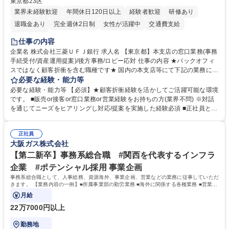
東京都23区
業界未経験歓迎
年間休日120日以上
経験者歓迎
研修あり
退職金あり
完全週休2日制
女性が活躍中
交通費支給
土日祝休み
仕事の内容
企業名 株式会社三菱ＵＦＪ銀行 求人名 【東京都】本支店の窓口業務(事務
手続受付/資産運用提案)/後方事務/ロビー応対 仕事の内容 ★バックオフィ
スではなく顧客折衝を含む職種です★ 国内の本支店等にて下記の業務に従
事していただきます。 ■窓口/後方/ロビーにて事務手続等の受付・オペレ
必要な経験・能力等
ーション、お客様対応 ■窓口にて、ご来店された個人のお客様に対して金
必要な経験・能力等 【必須】★顧客折衝経験を活かしてご活躍可能な環境
融商品のご提案 ■効率的な事務運用の検討・構築等 ≪業務紹介：ご応募前
です。 ■販売or接客or窓口業務or営業経験をお持ちの方(業界不問) ※対話
に必ずご覧ください≫ ※記事 https://www.mysite.bk.mufg.jp/career/circle/
を通じてニーズをヒアリングし対応/提案を実施した経験必須 ■正社員とし
article17/ ※動画 https://youtu.be/H-S7HaJqqbg 募集職種 【東京都】本支
ての就業経験1年以上 【歓迎】■金融業界での就業経験■銀行での預金為替
店の窓口業務(事務手続受付/資産運用提案)/後方事務/ロビー応対
事務経験 ■金融商品の提案・販売経験 ≪魅力≫研修やOJT環境が整ってい
正社員
るので安心して入行いただけます。 幅広いキャリアの選択肢があり、公募
大阪ガス株式会社
や社内副業等を活用し、 一人ひとりが挑戦できるカルチャーが浸透してい
ます。 学歴・資格 学歴：大学院 大学 高専 短大 専修学校 高校 語学力：
【第二新卒】事務系総合職 #関西を代表するインフラ
資格：
企業 #ポテンシャル採用 事業企画
事務系総合職として、人事総務、資源海外、事業企画、営業などの業務に従事していただ
きます。 【業務内容の一例】■所属事業部の勤労業務 ■海外に関係する各種業務 ■営業部
門の企画スタッフ、ルート営業
月給
22万7000円以上
勤務地