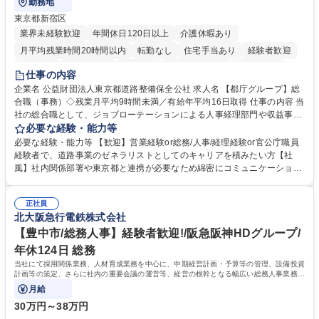
勤務地
東京都新宿区
業界未経験歓迎
年間休日120日以上
介護休暇あり
月平均残業時間20時間以内
転勤なし
住宅手当あり
経験者歓迎
研修あり
退職金あり
賞与あり
完全週休2日制
交通費支給
仕事の内容
駅近5分以内
資格取得手当あり
食事補助あり
企業名 公益財団法人東京都道路整備保全公社 求人名 【都庁グループ】総
合職（事務）◇残業月平均9時間未満／有給年平均16日取得 仕事の内容 当
社の総合職として、ジョブローテーションによる人事経理部門や収益事業
等のフロント部門の部署等幅広い部署での業務をお任せいたします。研修
必要な経験・能力等
制度やキャリア支援が充実しております！ ※下記業務詳細 【業務詳細】■
必要な経験・能力等 【歓迎】営業経験or総務/人事/経理経験or官公庁職員
管理部門：広報、人事、経理など当公社の運営に係る管理業務 ■収益部
経験者で、道路事業のゼネラリストとしてのキャリアを積みたい方【社
門：駐車場の新規開拓、管理運営、新宿駅西口広場の「イベントコーナ
風】社内関係部署や東京都と連携が必要なため綿密にコミュニケーション
ー」などの管理運営 ■道路部門：整備の急がれる骨格幹線道路や木造住宅
を図っています。 【業務の魅力】■幅広く携われる：総合職（事務）で
密集地域の特定整備路線の用地取得、道路に関する普及啓発事業、都内の
は、駐車場の管理運営や道路用地の取得、公益財団法人の中枢を担う管理
道路施設や道路工事現場の見学ツアー事業 ※入社後は上記いずれかの部門
正社員
部門など多岐に渡る業務を経験できます。 ■様々なプロジェクト：駐車場
北大阪急行電鉄株式会社
へ配属。※業務内容変更の範囲：会社の定める業務 募集職種 【都庁グル
事業の他、新宿駅西口広場内に設置された照明を兼ねた広告「ブライトサ
ープ】総合職（事務）◇残業月平均9時間未満／有給年平均16日取得
イン」の管理運営を行うなど、事業収益を生み出す活動を積極的に行って
【豊中市/総務人事】経験者歓迎!/阪急阪神HDグループ/
います。 学歴・資格 学歴：大学院 大学 高専 短大 専修学校 高校 語学力：
年休124日 総務
資格：
当社にて採用関係業務、人材育成業務を中心に、中期経営計画・予算等の管理、設備投資
計画等の策定、さらに社内の重要会議の運営等、経営の根幹となる幅広い総務人事業務全
般を担当していただきます。
月給
30万円～38万円