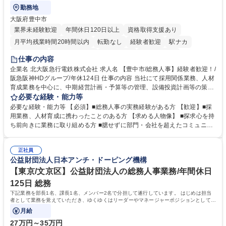
勤務地
大阪府豊中市
業界未経験歓迎
年間休日120日以上
資格取得支援あり
月平均残業時間20時間以内
転勤なし
経験者歓迎
駅ナカ
退職金あり
完全週休2日制
交通費支給
駅近5分以内
仕事の内容
土日祝休み
服装自由
昼食補助あり
食事補助あり
企業名 北大阪急行電鉄株式会社 求人名 【豊中市/総務人事】経験者歓迎！/
阪急阪神HDグループ/年休124日 仕事の内容 当社にて採用関係業務、人材
育成業務を中心に、中期経営計画・予算等の管理、設備投資計画等の策
定、さらに社内の重要会議の運営等、経営の根幹となる幅広い総務人事業
必要な経験・能力等
務全般を担当していただきます。 【主な業務内容】 ■採用関係業務および
必要な経験・能力等 【必須】■総務人事の実務経験がある方 【歓迎】■採
人材育成(社員研修)業務の推進 ■中期経営計画および予算等の管理 ■設備
用業務、人材育成に携わったことのある方 【求める人物像】 ■探求心を持
投資計画等の策定 ■社内の重要会議の運営 ■その他総務人事業務全般 【入
ち前向きに業務に取り組める方 ■臆せずに部門・会社を超えたコミュニケ
社後】入社後は採用や育成をメインに担当し将来的には経営根幹に関わる
ーションの取れる方 ■自分で考えて行動のできる方 ■第二の創業期を迎え
総務人事業務全般へ幅広く従事していただきます。 募集職種 【豊中市/総
る当社で組織の次代を担うネクスト人材として長期的に成長したい方 ■周
務人事】経験者歓迎！/阪急阪神HDグループ/年休124日
正社員
囲のメンバーと協調しつつ主体性を持って能動的に業務を推進できる方 学
公益財団法人日本アンチ・ドーピング機構
歴・資格 学歴：大学院 大学 高専 短大 専修学校 高校 語学力： 資格：
【東京/文京区】公益財団法人の総務人事業務/年間休日
125日 総務
下記業務を部長1名、課長1名、メンバー2名で分担して遂行しています。 はじめは担当
者として業務を覚えていただき、ゆくゆくはリーダーやマネージャーポジションとして活
躍いただくことを期待しています。
月給
27万円～35万円