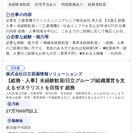
未経験者歓迎
住宅手当あり
時短勤務あり
経験者歓迎
退職金あり
在宅OK
賞与あり
完全週休2日制
交通費支給
仕事の内容
駅近5分以内
土日祝休み
服装自由
寮・社宅あり
食事補助あり
企業名 三菱電機プラントエンジニアリング株式会社 求人名 【大阪】総務
人事＜未経験歓迎＞◇三菱電機G・社会インフラを支える/年休127日 仕事
の内容 総務・人事領域を中心に、これまでのご経験に応じて幅広くお任せ
します。 ＜具体的には＞ ・総務/人事労務（給与・社保・勤怠管理など）
必要な経験・能力等
・採用・教育研修 ・福利厚生運用 など ※基本的には事務所勤務ですが、
必要な経験・能力等 ＜職種未経験歓迎・業界未経験歓迎＞ ～総務、人事
採用や教育等の業務内容により、関西圏以外への日帰り・宿泊を伴う国内
のご経験が無い方でも、意欲のある方であれば未経験OK～ ■歓迎条件：総
出張もございます。 ※担当業務を持ちつつ、お互いに助け合いながら、総
務、人事のご経験をお持ちの方（業界不問） ■求める人物像：・社内外の
務部という組織として協力しながら進める体制です。 募集職種 【大阪】
関係各部門との調整を率先して行い、業務を円滑に遂行できる協調性やコ
総務人事＜未経験歓迎＞◇三菱電機G・社会インフラを支える/年休127日
ミュニケーション能力を持っている方 ・人事総務領域に興味がありゼネラ
正社員
リスト志向をお持ちの方 学歴・資格 学歴：大学院 大学 語学力： 資格：
株式会社日立医薬情報ソリューションズ
【総務・人事】未経験歓迎/日立グループ/組織運営を支
えるゼネラリストを目指す 総務
入社直後は労務（労務管理・給与計算・安全衛生・福利厚生等）からお任せいたします。
将来は総務・採用・教育業務へ守備範囲を広げ、組織運営を支えるゼネラリストをめざせ
ます。
月給
27万7000円以上
勤務地
東京都千代田区