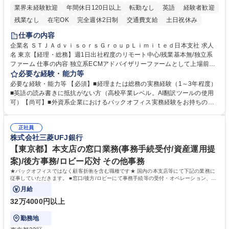
業界未経験歓迎
年間休日120日以上
転勤なし
英語
経験者歓迎
残業なし
在宅OK
完全週休2日制
交通費支給
土日祝休み
仕事の内容
企業名 ＳＴＪＡｄｖｉｓｏｒｓＧｒｏｕｐＬｉｍｉｔｅｄ日本支社 求人
名 東京【経理・総務】週1日出社程度のリモート中心/残業基本無/独立系
ファーム 仕事の内容 独立系ECMアドバイザリーファームとして上場前後
の資本市場戦略を設計する当社にて経理・総務をお任せします。基礎的な
必要な経験・能力等
バックオフィス業務からスタートし組織を支える専任担当として広く活躍
必要な経験・能力等 【必須】■経理または総務の実務経験（1～3年程度）
できる環境です。 ■日常経理、月次および年次決算サポート業務 ■本国
■英語の読み書きに抵抗がない方（高校卒業レベル。AI翻訳ツールの使用
（グローバル）との英文メール対応（AI翻訳ツール等を使用しての対応で
可）【尚可】■外資系企業におけるバックオフィス実務経験をお持ちの方
問題ございません） ■オフィス環境整備、郵便物の発送・受取等の総務業
【必須・尚可要件】簿記などの特別な資格や、TOEIC等のスコアは求めて
務全般 ■その他バックオフィス関連サポート ※ご経験に合わせて無理なく
おりません。日々の事務処理を丁寧かつ正確に行える方を歓迎します。
業務をお任せします。残業も基本的には発生せず、ご自身のペースで業務
正社員
【働き方について】現在は週4日程度の在宅勤務を実施しており、ワーク
株式会社三菱UFJ銀行
を進めやすく定着率の高い環境です。 募集職種 東京【経理・総務】週1日
ライフバランスを重視する方に最適な環境です（フルリモートも面接で相
出社程度のリモート中心/残業基本無/独立系ファーム
談可）。【求める人物像】幅広いバックオフィス業務に柔軟に対応でき、
【東京都】本支店の窓口業務(事務手続受付/資産運用提
社内外と円滑にコミュニケーションを取りながら業務を推進できる方 学
案)/後方事務/ロビー応対 その他事務
歴・資格 学歴：大学院 大学 高専 短大 専修学校 高校 語学力： 資格：
★バックオフィスではなく顧客折衝を含む職種です★ 国内の本支店等にて下記の業務に
従事していただきます。 ■窓口/後方/ロビーにて事務手続等の受付・オペレーション、お
客様対応
月給
32万4000円以上
勤務地