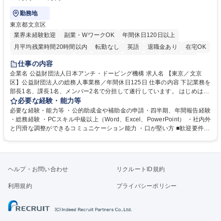
勤務地
東京都文京区
業界未経験歓迎
副業・WワークOK
年間休日120日以上
月平均残業時間20時間以内
転勤なし
英語
退職金あり
在宅OK
賞与あり
育休あり
完全週休2日制
交通費支給
土日祝休み
仕事の内容
食事補助あり
企業名 公益財団法人日本アンチ・ドーピング機構 求人名 【東京／文京
区】公益財団法人の総務人事業務／年間休日125日 仕事の内容 下記業務を
部長1名、課長1名、メンバー2名で分担して遂行しています。 はじめは担
当者として業務を覚えていただき、ゆくゆくはリーダーやマネージャーポ
必要な経験・能力等
ジションとして活躍いただくことを期待しています。 【総務・人事グルー
必要な経験・能力等 ・公的助成金や補助金の申請・四半期、年間報告経験
プの業務内容】 ・人事制度関連 ・採用活動 ・教育研修の企画、実行 ・勤
・総務経験 ・PCスキル中級以上（Word、Excel、PowerPoint） ・社内外
怠管理 ・官公庁への各種提出 ・法定の会議運営（評議員会、理事会） ・
と円滑な調整ができるコミュニケーション能力 ・口が堅い方 ■歓迎要件
コンプライアンス ・内部規程やルールの管理、整備、文書管理 ・契約関
・採用業務経験 ・英語に抵抗がない方 ・営業経験 学歴・資格 学歴：大学
連 ・衛生管理 ・防災関連・公的助成金の管理・オフィス、ファシリティ
院 大学 高専 短大 専修学校 高校 語学力： 資格：
管理 ・福利厚生関連 ・職員からの問合せ、相談対応 ・その他日常の総務
業務全般 募集職種 【東京／文京区】公益財団法人の総務人事業務／年間
ヘルプ・お問い合わせ
リクルートID規約
休日125日
利用規約
プライバシーポリシー