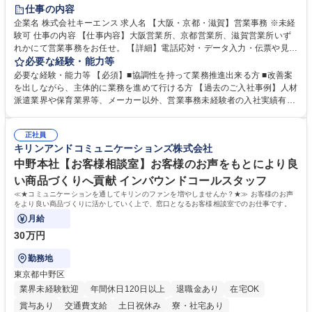
土日祝休み
仕事の内容
企業名 株式会社キーエンス 求人名 【大阪・京都・滋賀】営業事務 ※未経
験可 仕事の内容 【仕事内容】大阪営業所、京都営業所、滋賀営業所いず
れかにて営業事務をお任せ。 【詳細】電話応対・データ入力・伝票や見積
の作成・カタログ送付・来客対応・営業所内で発生する事務業務や業務改
必要な経験・能力等
善をお任せ。 【教育制度】ご入社後、育成担当とペアになりながらOJTに
必要な経験・能力等 【必須】■協調性を持って業務推進出来る方 ■改善案
て業務を覚えていただくことが可能です。業務システムがきちんと構築さ
を出しながら、主体的に業務を進めて行ける方 【過去のご入社事例】人材
れているため、スムーズに仕事に慣れることができる環境です。また、
派遣業界や保育業界等、メーカー以外、営業事務未経験者の入社実績有
「チームで成果を出す文化」があり、良いやり方を積極的に共有しながら
【当社の事務職について】単なる事務ではなく主体性を発揮したサポート
常に改善を目指す風土のため、安心して業務に取り組んでいただけます。
により、キーエンスの付加価値向上に貢献します。ベースの定型業務に加
募集職種 【大阪・京都・滋賀】営業事務 ※未経験可
正社員
えて、お客様や社員の状況に合わせ、能動的なサポート、改善の動きも期
キリンアンドコミュニケーションズ株式会社
待され。組織を支えるスペシャリストとして、チームに貢献し、結果的に
社員から頼られる存在になることができます。平均19:30の退勤以降の業
中野本社【お客様相談室】お客様のお声をもとにより良
務の持ち帰りも禁止されており、メリハリのある働き方となります。 学
い商品づくりへ貢献 インバウンドコールスタッフ
歴・資格 学歴：大学院 大学 高専 短大 語学力： 資格：
≪★コミュニケーションを通してキリンのファンを増やしませんか？★≫ お客様のお声
をより良い商品づくりに活かしていく上で、窓口となるお客様相談室でのお仕事です。
月給
30万円
勤務地
東京都中野区
業界未経験歓迎
年間休日120日以上
退職金あり
在宅OK
賞与あり
交通費支給
土日祝休み
寮・社宅あり