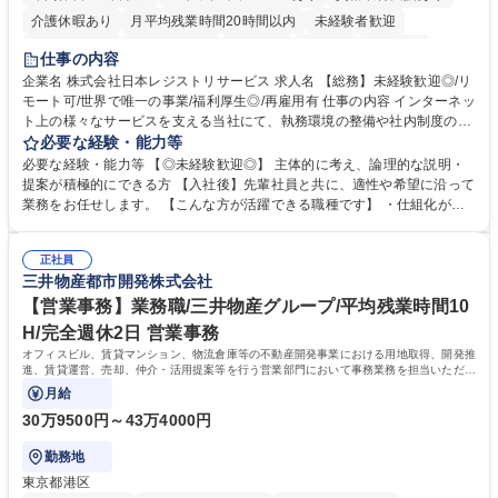
介護休暇あり
月平均残業時間20時間以内
未経験者歓迎
住宅手当あり
時短勤務あり
研修あり
在宅OK
賞与あり
仕事の内容
完全週休2日制
交通費支給
駅近5分以内
土日祝休み
服装自由
企業名 株式会社日本レジストリサービス 求人名 【総務】未経験歓迎◎/リ
モート可/世界で唯一の事業/福利厚生◎/再雇用有 仕事の内容 インターネッ
ト上の様々なサービスを支える当社にて、執務環境の整備や社内制度の検
討、イベント運営などの幅広い業務を担当し、間接的に会社の生産性向上
必要な経験・能力等
や成長に貢献している部署です。 会社の全メンバーが安心して長く成果を
必要な経験・能力等 【◎未経験歓迎◎】 主体的に考え、論理的な説明・
発揮できる環境を整えるために、毎日のメンテナンスや維持管理に加え、
提案が積極的にできる方 【入社後】先輩社員と共に、適性や希望に沿って
新たな施策検討を積極的に行っていただき、会社全体を巻き込み課題解決
業務をお任せします。 【こんな方が活躍できる職種です】 ・仕組化が好
を推進。 ・オフィス運営：執務環境の整備・物品管理・社内規定整備/改
き/得意・協働の姿勢を持っている・優先順位付け、マルチタスクが得意・
善・イベント企画/運営・非常時の対応 など、本人の希望や適性によって
様々な立場で物事を考えられる・定型業務だけでなく突発的な出来事にも
幅広い業務の体得が可能で、多様なキャリアパスを描くことも可能です。
正社員
対処できる・新しいことに興味関心がある 【魅力】■自己啓発支援：資格
三井物産都市開発株式会社
募集職種 【総務】未経験歓迎◎/リモート可/世界で唯一の事業/福利厚生◎/
取得や通信教育など費用の80%（年間25万円まで）を補助 ■住宅手当：家
再雇用有
賃の50%（月額7万円まで）を補助 学歴・資格 学歴：大学院 大学 語学
【営業事務】業務職/三井物産グループ/平均残業時間10
力： 資格：
H/完全週休2日 営業事務
オフィスビル、賃貸マンション、物流倉庫等の不動産開発事業における用地取得、開発推
進、賃貸運営、売却、仲介・活用提案等を行う営業部門において事務業務を担当いただき
ます。
月給
30万9500円～43万4000円
勤務地
東京都港区