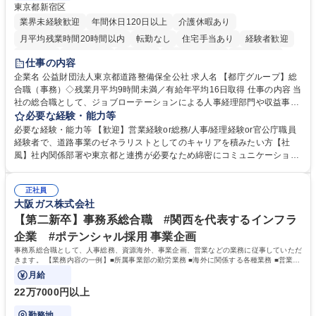
東京都新宿区
業界未経験歓迎
年間休日120日以上
介護休暇あり
月平均残業時間20時間以内
転勤なし
住宅手当あり
経験者歓迎
研修あり
退職金あり
賞与あり
完全週休2日制
交通費支給
仕事の内容
駅近5分以内
資格取得手当あり
食事補助あり
企業名 公益財団法人東京都道路整備保全公社 求人名 【都庁グループ】総
合職（事務）◇残業月平均9時間未満／有給年平均16日取得 仕事の内容 当
社の総合職として、ジョブローテーションによる人事経理部門や収益事業
等のフロント部門の部署等幅広い部署での業務をお任せいたします。研修
必要な経験・能力等
制度やキャリア支援が充実しております！ ※下記業務詳細 【業務詳細】■
必要な経験・能力等 【歓迎】営業経験or総務/人事/経理経験or官公庁職員
管理部門：広報、人事、経理など当公社の運営に係る管理業務 ■収益部
経験者で、道路事業のゼネラリストとしてのキャリアを積みたい方【社
門：駐車場の新規開拓、管理運営、新宿駅西口広場の「イベントコーナ
風】社内関係部署や東京都と連携が必要なため綿密にコミュニケーション
ー」などの管理運営 ■道路部門：整備の急がれる骨格幹線道路や木造住宅
を図っています。 【業務の魅力】■幅広く携われる：総合職（事務）で
密集地域の特定整備路線の用地取得、道路に関する普及啓発事業、都内の
は、駐車場の管理運営や道路用地の取得、公益財団法人の中枢を担う管理
道路施設や道路工事現場の見学ツアー事業 ※入社後は上記いずれかの部門
正社員
部門など多岐に渡る業務を経験できます。 ■様々なプロジェクト：駐車場
大阪ガス株式会社
へ配属。※業務内容変更の範囲：会社の定める業務 募集職種 【都庁グル
事業の他、新宿駅西口広場内に設置された照明を兼ねた広告「ブライトサ
ープ】総合職（事務）◇残業月平均9時間未満／有給年平均16日取得
イン」の管理運営を行うなど、事業収益を生み出す活動を積極的に行って
【第二新卒】事務系総合職 #関西を代表するインフラ
います。 学歴・資格 学歴：大学院 大学 高専 短大 専修学校 高校 語学力：
企業 #ポテンシャル採用 事業企画
資格：
事務系総合職として、人事総務、資源海外、事業企画、営業などの業務に従事していただ
きます。 【業務内容の一例】■所属事業部の勤労業務 ■海外に関係する各種業務 ■営業部
門の企画スタッフ、ルート営業
月給
22万7000円以上
勤務地