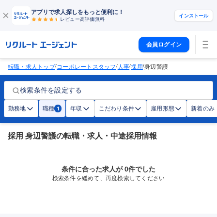
アプリで求人探しをもっと便利に！
インストール
レビュー高評価
無料
会員ログイン
/
/
/
/
転職・求人トップ
コーポレートスタッフ
人事
採用
身辺警護
検索条件を設定する
勤務地
職種
年収
こだわり条件
雇用形態
新着のみ
1
採用 身辺警護の転職・求人・中途採用情報
条件に合った求人が 0件でした
検索条件を緩めて、再度検索してください