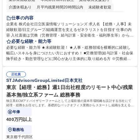
介護休暇あり
月平均残業時間20時間以内
未経験者歓迎
住宅手当あり
時短勤務あり
退職金あり
在宅OK
賞与あり
仕事の内容
育休あり
完全週休2日制
交通費支給
土日祝休み
寮・社宅あり
企業名 株式会社日立医薬情報ソリューションズ 求人名 【総務・人事】未
経験歓迎/日立グループ/組織運営を支えるゼネラリストを目指す 仕事の内
容 入社直後は労務（労務管理・給与計算・安全衛生・福利厚生等）からお
任せいたします。将来は総務・採用・教育業務へ守備範囲を広げ、組織運
必要な経験・能力等
営を支えるゼネラリストをめざせます。 ・初期業務：労働時間管理、給与
必要な経験・能力等 ★未経験歓迎！ ★人事・総務領域を横断的に経験し
計算、社会保険対応、福利厚生管理、安全衛生、健康経営推進等をお任せ
幅広いスキルを身につけたい方におすすめ！ ■労務管理(給与計算・社会保
します。ご経験に応じて、休職者管理など、幅広く経験を積んでいただき
険手続き・勤怠管理など)に関心があり主体的に取り組める方 ※労務経験
ます。 ・将来的な広がり：総務・採用・教育・税務対応・経営企画等。
者は早期にご活躍いただけます。 ■チームで仕事を推進できる方■将来は
★メンバーがマンツーマンで丁寧に教えるため、ご経験が浅くても安心！
マネジメント職として活躍したい 【尚可】■人事、労務、採用、教育業務
幅広く経験を積みたい意欲がある方に最適な環境です。 募集職種 【総
正社員
のご経験 ■労務管理（給与計算・社会保険手続き・勤怠管理など）の経験
STJAdvisorsGroupLimited日本支社
務・人事】未経験歓迎/日立グループ/組織運営を支えるゼネラリストを目
■衛生管理者の資格をお持ちの方 学歴・資格 学歴：大学院 大学 高専 短大
指す
専修学校 高校 語学力： 資格：
東京【経理・総務】週1日出社程度のリモート中心/残業
基本無/独立系ファーム 総務事務
独立系ECMアドバイザリーファームとして上場前後の資本市場戦略を設計する当社にて
経理・総務をお任せします。基礎的なバックオフィス業務からスタートし組織を支える専
任担当として広く活躍できる環境です。
年俸
400万円以上
勤務地
東京都千代田区