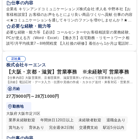
仕事の内容
企業名 キリンアンドコミュニケーションズ株式会社 求人名 中野本社【お
客様相談室】お客様のお声をもとにより良い商品づくりへ貢献 仕事の内容
≪★コミュニケーションを通してキリンのファンを増やしませんか？★≫
お客様のお声をより良い商品づくりに活かしていく上で、窓口となるお客
必要な経験・能力等
様相談室でのお仕事です。 日々お客様からいただくキリングループへのご
必要な経験・能力等 【必須】コールセンターやお客様相談室の業務経験、
意見を、企業活動に活かしています。お客様からの声に迅速かつ誠意をも
PCが使える方（Word・Excel）【働き方】在宅勤務・リモートワーク相
って対応、情報提供するとともにグループ内活動に反映しています。 【具
談可/月平均残業7～8時間程度 【入社後の研修】着任から1か月は電話対応
体的には】電話応対、メール、お手紙対応、ご指摘品調査報告書作成、有
のOJTを中心に実施し、電話対応に慣れた段階でメール・手紙のOJTを実
人チャットボット対応など。 【1日の対応件数】■電話：月間一人当たり
施する予定です。独り立ち以降もしっかりフォローする体制を整えていま
平均100件前後■メール・手紙：同上40件前後 募集職種 中野本社【お客様
正社員
すのでご安心ください。 【当社について】キリングループの広報機能を担
株式会社キーエンス
相談室】お客様のお声をもとにより良い商品づくりへ貢献
う会社として、お客様との出会いを大切にし、磨き上げたホスピタリティ
を込めてコミュニケーションをとりながら広報関連業務を行っておりま
【大阪・京都・滋賀】営業事務 ※未経験可 営業事務
す。 学歴・資格 学歴：大学院 大学 高専 短大 専修学校 高校 語学力： 資
【仕事内容】大阪営業所、京都営業所、滋賀営業所いずれかにて営業事務をお任せ。
格：
【詳細】電話応対・データ入力・伝票や見積の作成・カタログ送付・来客対応・営業所内
で発生する事務業務や業務改善をお任せ。
月給
27万9000円～28万1000円
勤務地
大阪府大阪市淀川区
業界未経験歓迎
年間休日120日以上
未経験者歓迎
退職金あり
賞与あり
育休あり
完全週休2日制
交通費支給
駅近5分以内
土日祝休み
仕事の内容