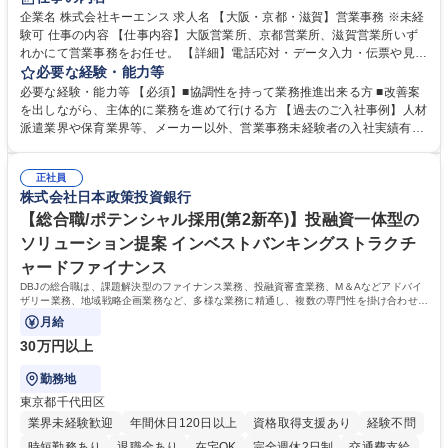
企業名 株式会社キーエンス 求人名 【大阪・京都・滋賀】営業事務 ※未経
験可 仕事の内容 【仕事内容】大阪営業所、京都営業所、滋賀営業所いず
れかにて営業事務をお任せ。 【詳細】電話応対・データ入力・伝票や見積
の作成・カタログ送付・来客対応・営業所内で発生する事務業務や業務改
必要な経験・能力等
善をお任せ。 【教育制度】ご入社後、育成担当とペアになりながらOJTに
必要な経験・能力等 【必須】■協調性を持って業務推進出来る方 ■改善案
て業務を覚えていただくことが可能です。業務システムがきちんと構築さ
を出しながら、主体的に業務を進めて行ける方 【過去のご入社事例】人材
れているため、スムーズに仕事に慣れることができる環境です。また、
派遣業界や保育業界等、メーカー以外、営業事務未経験者の入社実績有
「チームで成果を出す文化」があり、良いやり方を積極的に共有しながら
【当社の事務職について】単なる事務ではなく主体性を発揮したサポート
常に改善を目指す風土のため、安心して業務に取り組んでいただけます。
により、キーエンスの付加価値向上に貢献します。ベースの定型業務に加
募集職種 【大阪・京都・滋賀】営業事務 ※未経験可
正社員
えて、お客様や社員の状況に合わせ、能動的なサポート、改善の動きも期
株式会社日本政策投資銀行
待され。組織を支えるスペシャリストとして、チームに貢献し、結果的に
社員から頼られる存在になることができます。平均19:30の退勤以降の業
【総合職/ポテンシャル採用(第2新卒)】投融資一体型の
務の持ち帰りも禁止されており、メリハリのある働き方となります。 学
ソリューション提案 インベストバンキングストラクチ
歴・資格 学歴：大学院 大学 高専 短大 語学力： 資格：
ャードファイナンス
DBJの総合職は、課題解決型のファイナンス業務、投融資審査業務、M＆Aなどアドバイ
ザリー業務、地域戦略企画業務など、多様な業務に精通し、複数の専門性を掛け合わせて
広く社会に貢献していく職種です。
月給
30万円以上
勤務地
東京都千代田区
業界未経験歓迎
年間休日120日以上
資格取得支援あり
経験不問
時短勤務あり
退職金あり
在宅OK
完全週休2日制
交通費支給