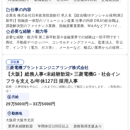
駅近5分以内
土日祝休み
第二新卒歓迎
寮・社宅あり
仕事の内容
食事補助あり
託児所あり
企業名 株式会社日本政策投資銀行 求人名 【総合職/ポテンシャル採用(第2
新卒)】投融資一体型のソリューション提案 仕事の内容 DBJの総合職は、
課題解決型のファイナンス業務、投融資審査業務、M＆Aなどアドバイザ
リー業務、地域戦略企画業務など、多様な業務に精通し、複数の専門性を
必要な経験・能力等
掛け合わせて広く社会に貢献していく職種です。 入社後は、横断的なロー
必要な経験・能力等 第二新卒歓迎※金融業界での経験は一切不問です！
テーションを経て適性や専門性に応じたキャリアを形成していただきま
商社、不動産デベロッパー、コンサルティングファーム、監査法人、官公
す。総合職として入社いただき、下記いずれかの部門でご活躍いただきま
庁、インフラ（電力、ガス等）、メーカーなど、幅広い業界からの採用実
す。※未経験の方に関しては、入行後3ヶ月間の金融の実務を学んでいた
績があります。 ＜求める人物像＞DBJでは、強い社会的使命感をもち、今
だく研修を準備しております。 ・法人RM業務・金融機能業務・コーポレ
後の日本のあり方を俯瞰する総合性と、金融分野のフロンティアを切り拓
ート・ナレッジ業務 ※それぞれの業務内容に関しては、別途その他労働条
正社員
く高い志を併せもった人材を求めています。ポテンシャル採用（第2新
三菱電機プラントエンジニアリング株式会社
件備考欄に記載 募集職種 【総合職/ポテンシャル採用(第2新卒)】投融資一
卒）では、金融業界での経験や知識を問いません。新たな時代を見据え
体型のソリューション提案
て、複雑化する社会課題の解決に向けて先鞭をつける役割を担いたい、と
【大阪】総務人事<未経験歓迎> 三菱電機G・社会イン
いう気概をお持ちの方を心待ちにしています。 学歴・資格 学歴：大学院
フラを支える/年休127日 採用人事
大学 語学力： 資格：
総務・人事領域を中心に、これまでのご経験に応じて幅広くお任せします。 ＜具体的に
は＞
月給
29万5000円～33万5000円
勤務地
大阪府大阪市北区
業界未経験歓迎
年間休日120日以上
資格取得支援あり