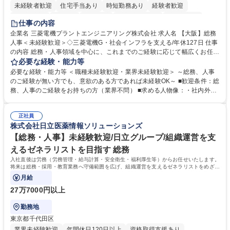
未経験者歓迎
住宅手当あり
時短勤務あり
経験者歓迎
退職金あり
在宅OK
賞与あり
完全週休2日制
交通費支給
仕事の内容
駅近5分以内
土日祝休み
服装自由
寮・社宅あり
食事補助あり
企業名 三菱電機プラントエンジニアリング株式会社 求人名 【大阪】総務
人事＜未経験歓迎＞◇三菱電機G・社会インフラを支える/年休127日 仕事
の内容 総務・人事領域を中心に、これまでのご経験に応じて幅広くお任せ
します。 ＜具体的には＞ ・総務/人事労務（給与・社保・勤怠管理など）
必要な経験・能力等
・採用・教育研修 ・福利厚生運用 など ※基本的には事務所勤務ですが、
必要な経験・能力等 ＜職種未経験歓迎・業界未経験歓迎＞ ～総務、人事
採用や教育等の業務内容により、関西圏以外への日帰り・宿泊を伴う国内
のご経験が無い方でも、意欲のある方であれば未経験OK～ ■歓迎条件：総
出張もございます。 ※担当業務を持ちつつ、お互いに助け合いながら、総
務、人事のご経験をお持ちの方（業界不問） ■求める人物像：・社内外の
務部という組織として協力しながら進める体制です。 募集職種 【大阪】
関係各部門との調整を率先して行い、業務を円滑に遂行できる協調性やコ
総務人事＜未経験歓迎＞◇三菱電機G・社会インフラを支える/年休127日
ミュニケーション能力を持っている方 ・人事総務領域に興味がありゼネラ
正社員
リスト志向をお持ちの方 学歴・資格 学歴：大学院 大学 語学力： 資格：
株式会社日立医薬情報ソリューションズ
【総務・人事】未経験歓迎/日立グループ/組織運営を支
えるゼネラリストを目指す 総務
入社直後は労務（労務管理・給与計算・安全衛生・福利厚生等）からお任せいたします。
将来は総務・採用・教育業務へ守備範囲を広げ、組織運営を支えるゼネラリストをめざせ
ます。
月給
27万7000円以上
勤務地
東京都千代田区
業界未経験歓迎
年間休日120日以上
資格取得支援あり