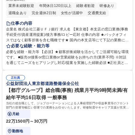
業界未経験歓迎
年間休日120日以上
経験者歓迎
研修あり
退職金あり
完全週休2日制
女性が活躍中
交通費支給
土日祝休み
仕事の内容
企業名 株式会社三菱ＵＦＪ銀行 求人名 【東京都】本支店の窓口業務(事務
手続受付/資産運用提案)/後方事務/ロビー応対 仕事の内容 ★バックオフィ
スではなく顧客折衝を含む職種です★ 国内の本支店等にて下記の業務に従
事していただきます。 ■窓口/後方/ロビーにて事務手続等の受付・オペレ
必要な経験・能力等
ーション、お客様対応 ■窓口にて、ご来店された個人のお客様に対して金
必要な経験・能力等 【必須】★顧客折衝経験を活かしてご活躍可能な環境
融商品のご提案 ■効率的な事務運用の検討・構築等 ≪業務紹介：ご応募前
です。 ■販売or接客or窓口業務or営業経験をお持ちの方(業界不問) ※対話
に必ずご覧ください≫ ※記事 https://www.mysite.bk.mufg.jp/career/circle/
を通じてニーズをヒアリングし対応/提案を実施した経験必須 ■正社員とし
article17/ ※動画 https://youtu.be/H-S7HaJqqbg 募集職種 【東京都】本支
ての就業経験1年以上 【歓迎】■金融業界での就業経験■銀行での預金為替
店の窓口業務(事務手続受付/資産運用提案)/後方事務/ロビー応対
事務経験 ■金融商品の提案・販売経験 ≪魅力≫研修やOJT環境が整ってい
正社員
るので安心して入行いただけます。 幅広いキャリアの選択肢があり、公募
公益財団法人東京都道路整備保全公社
や社内副業等を活用し、 一人ひとりが挑戦できるカルチャーが浸透してい
ます。 学歴・資格 学歴：大学院 大学 高専 短大 専修学校 高校 語学力：
【都庁グループ】総合職(事務) 残業月平均9時間未満/有
資格：
給年平均16日取得 一般事務
当社の総合職として、ジョブローテーションによる人事経理部門や収益事業等のフロント
部門の部署等幅広い部署での業務をお任せいたします。研修制度やキャリア支援が充実し
ております！ ※下記業務詳細
月給
22万1500円～30万円
勤務地