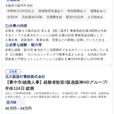
大阪府大阪市中央区
年間休日120日以上
資格取得支援あり
時短勤務あり
退職金あり
在宅OK
完全週休2日制
交通費支給
駅近5分以内
土日祝休み
服装自由
第二新卒歓迎
寮・社宅あり
食事補助あり
仕事の内容
企業名 大阪ガス株式会社 求人名 【第二新卒】事務系総合職 #関西を代表
するインフラ企業 #ポテンシャル採用 仕事の内容 事務系総合職として、
人事総務、資源海外、事業企画、営業などの業務に従事していただきま
す。 【業務内容の一例】■所属事業部の勤労業務 ■海外に関係する各種業
必要な経験・能力等
務 ■営業部門の企画スタッフ、ルート営業 【キャリアパス】入社後の配属
必要な経験・能力等 ★当社でご活躍期待できるポテンシャルを有している
ポジションで一定期間ご活躍頂いた後、本人の適性及び将来のキャリアを
方 【人物像】・ロジカルシンキングで物事を捉えられる ・社内及び社外
鑑みてジョブローテーションを行います。 【育成】OJTでの現場育成や研
関係者と円滑なコミュニケーションを図れる ■2024年度から2026年度ま
修カリキュラムを通じて、Daigasグループの業務で必要となる知識につい
での3ヵ年を対象とする「Daigasグループ中期経営計画2026」を策定しま
て学んでいただきます。 募集職種 【第二新卒】事務系総合職 #関西を代
した。https://www.osakagas.co.jp/company/press/pr2024/1777576_564
表するインフラ企業 #ポテンシャル採用
正社員
72.html ■エネルギーセキュリティの不安定化や気候変動による自然災害の
北大阪急行電鉄株式会社
甚大化など、これまで以上に社会課題解決の重要性が高まっています。
「未来の日常」の創造に向けて持続可能な社会の実現に貢献してまいりま
【豊中市/総務人事】経験者歓迎!/阪急阪神HDグループ/
す。 学歴・資格 学歴：大学院 大学 語学力： 資格：
年休124日 総務
当社にて採用関係業務、人材育成業務を中心に、中期経営計画・予算等の管理、設備投資
計画等の策定、さらに社内の重要会議の運営等、経営の根幹となる幅広い総務人事業務全
般を担当していただきます。
月給
30万円～38万円