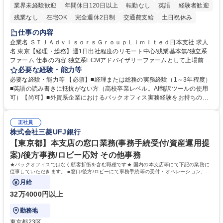
業界未経験歓迎
年間休日120日以上
転勤なし
英語
経験者歓迎
残業なし
在宅OK
完全週休2日制
交通費支給
土日祝休み
仕事の内容
企業名 ＳＴＪＡｄｖｉｓｏｒｓＧｒｏｕｐＬｉｍｉｔｅｄ日本支社 求人
名 東京【経理・総務】週1日出社程度のリモート中心/残業基本無/独立系
ファーム 仕事の内容 独立系ECMアドバイザリーファームとして上場前後
の資本市場戦略を設計する当社にて経理・総務をお任せします。基礎的な
必要な経験・能力等
バックオフィス業務からスタートし組織を支える専任担当として広く活躍
必要な経験・能力等 【必須】■経理または総務の実務経験（1～3年程度）
できる環境です。 ■日常経理、月次および年次決算サポート業務 ■本国
■英語の読み書きに抵抗がない方（高校卒業レベル。AI翻訳ツールの使用
（グローバル）との英文メール対応（AI翻訳ツール等を使用しての対応で
可）【尚可】■外資系企業におけるバックオフィス実務経験をお持ちの方
問題ございません） ■オフィス環境整備、郵便物の発送・受取等の総務業
【必須・尚可要件】簿記などの特別な資格や、TOEIC等のスコアは求めて
務全般 ■その他バックオフィス関連サポート ※ご経験に合わせて無理なく
おりません。日々の事務処理を丁寧かつ正確に行える方を歓迎します。
業務をお任せします。残業も基本的には発生せず、ご自身のペースで業務
正社員
【働き方について】現在は週4日程度の在宅勤務を実施しており、ワーク
株式会社三菱UFJ銀行
を進めやすく定着率の高い環境です。 募集職種 東京【経理・総務】週1日
ライフバランスを重視する方に最適な環境です（フルリモートも面接で相
出社程度のリモート中心/残業基本無/独立系ファーム
談可）。【求める人物像】幅広いバックオフィス業務に柔軟に対応でき、
【東京都】本支店の窓口業務(事務手続受付/資産運用提
社内外と円滑にコミュニケーションを取りながら業務を推進できる方 学
案)/後方事務/ロビー応対 その他事務
歴・資格 学歴：大学院 大学 高専 短大 専修学校 高校 語学力： 資格：
★バックオフィスではなく顧客折衝を含む職種です★ 国内の本支店等にて下記の業務に
従事していただきます。 ■窓口/後方/ロビーにて事務手続等の受付・オペレーション、お
客様対応
月給
32万4000円以上
勤務地
東京都23区