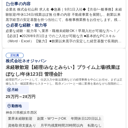
育休あり
完全週休2日制
交通費支給
土日祝休み
仕事の内容
企業名 株式会社山和 求人名 ◆急募｜9月1日入社◆【渋谷/一般事務】未経
験歓迎/年休124日/残業ほぼ無 仕事の内容 不動産事業を展開し、創業以来
黒字経営の安定基盤を持つ当社にて、各種事務業務をお任せします。残業
がほぼ発生せず、連続した日程の有給取得が可能なため、WLBを整えたい
必要な経験・能力等
方にお勧めの環境です！ 入社後はOJTを通じて丁寧に研修を行いますの
必要な経験・能力等 ＼業界・職種未経験OK！早期入社が可能な方へ！／
で、事務未経験の方でも安心して臨むことができます。 【業務詳細】■電
【必須】■2026年9月1日までのご入社が可能な方 ■基本的なPCスキル
話・来客対応 ■物件の鍵や社内の備品管理 ■データ入力や書類作成 ■契約
（Word・Excel） 【魅力】 ■創業以来黒字の安定した経営基盤で長期的に
書などのファイリング ■郵送物の仕訳・発送 など 募集職種 ◆急募｜9月1
安心して働ける環境 ■残業ほぼなしで働きやすさ抜群、プライベートとの
日入社◆【渋谷/一般事務】未経験歓迎/年休124日/残業ほぼ無
両立が可能 ■有給取得を積極的に推奨、年間10日程度の取得実績 ■1ヶ月
正社員
のOJTで業務を習得可能、未経験でもしっかりサポート 学歴・資格 学
株式会社ネオジャパン
歴：大学院 大学 高専 短大 語学力： 資格：
未経験歓迎【経理/みなとみらい】プライム上場/残業ほ
ぼなし/年休123日 管理会計
経理部門メンバーとして、仕訳入力や振込業務などの経理事務を中心にお任せ。まずは正
確な入力・確認業務からスタートし、既存メンバーと一緒に業務を進めながら段階的に経
理知識を身につけていただきます。
月給
25万円～28万円
勤務地
神奈川県横浜市西区
業界未経験歓迎
副業・WワークOK
年間休日120日以上
資格取得支援あり
月平均残業時間20時間以内
転勤なし