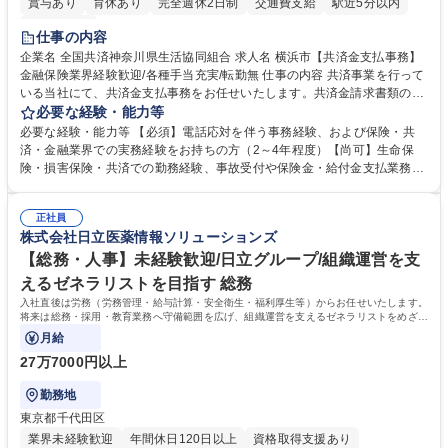
賞与あり
育休あり
完全週休2日制
交通費支給
駅近5分以内
土日祝休み
仕事の内容
企業名 全国共済神奈川県生活協同組合 求人名 横浜市【共済金支払事務】
金融保険業界経験歓迎/各種手当充実/転勤無 仕事の内容 共済事業を行って
いる当社にて、共済金支払事務をお任せいたします。共済金請求書類の受
付・内容確認・審査・データ入力のほか、加入者様や医療機関等からの問
必要な経験・能力等
い合わせ電話対応や書類発送等を担当します。 ■共済金請求書類の受付、
必要な経験・能力等 【必須】電話応対を伴う事務経験、および保険・共
内容確認、および共済金支払に関する審査・事務処理業務全般を担当 ■専
済・金融業界での実務経験をお持ちの方（2～4年程度）【尚可】生命保
用システムへのデータ入力、各種必要書類の作成・発送作業 ■加入者様や
険・損害保険・共済での勤務経験、事故受付や保険金・給付金支払業務経
医療機関等からの各種問い合わせに対する丁寧かつ迅速な電話応対 ■現場
験がある方 【求める人物像】■相手の立場に立った丁寧な対応ができる方
調査の対応および業務プロセスの改善活動 【業務内容の変更範囲】当社の
■チームワークを大切にし、素直に学べる方★外勤の保険営業から内勤事
指定する業務 募集職種 横浜市【共済金支払事務】金融保険業界経験歓迎/
正社員
務へのキャリアチェンジ希望者も大歓迎です！ 学歴・資格 学歴：大学院
株式会社日立医薬情報ソリューションズ
各種手当充実/転勤無
大学 高専 短大 専修学校 高校 語学力： 資格：
【総務・人事】未経験歓迎/日立グループ/組織運営を支
えるゼネラリストを目指す 総務
入社直後は労務（労務管理・給与計算・安全衛生・福利厚生等）からお任せいたします。
将来は総務・採用・教育業務へ守備範囲を広げ、組織運営を支えるゼネラリストをめざせ
ます。
月給
27万7000円以上
勤務地
東京都千代田区
業界未経験歓迎
年間休日120日以上
資格取得支援あり