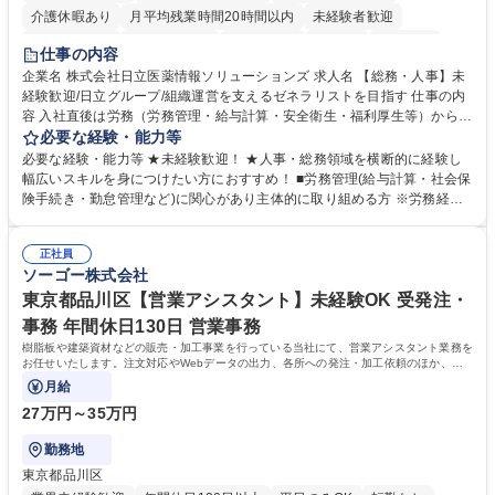
介護休暇あり
月平均残業時間20時間以内
未経験者歓迎
住宅手当あり
時短勤務あり
退職金あり
在宅OK
賞与あり
仕事の内容
育休あり
完全週休2日制
交通費支給
土日祝休み
寮・社宅あり
企業名 株式会社日立医薬情報ソリューションズ 求人名 【総務・人事】未
経験歓迎/日立グループ/組織運営を支えるゼネラリストを目指す 仕事の内
容 入社直後は労務（労務管理・給与計算・安全衛生・福利厚生等）からお
任せいたします。将来は総務・採用・教育業務へ守備範囲を広げ、組織運
必要な経験・能力等
営を支えるゼネラリストをめざせます。 ・初期業務：労働時間管理、給与
必要な経験・能力等 ★未経験歓迎！ ★人事・総務領域を横断的に経験し
計算、社会保険対応、福利厚生管理、安全衛生、健康経営推進等をお任せ
幅広いスキルを身につけたい方におすすめ！ ■労務管理(給与計算・社会保
します。ご経験に応じて、休職者管理など、幅広く経験を積んでいただき
険手続き・勤怠管理など)に関心があり主体的に取り組める方 ※労務経験
ます。 ・将来的な広がり：総務・採用・教育・税務対応・経営企画等。
者は早期にご活躍いただけます。 ■チームで仕事を推進できる方■将来は
★メンバーがマンツーマンで丁寧に教えるため、ご経験が浅くても安心！
マネジメント職として活躍したい 【尚可】■人事、労務、採用、教育業務
幅広く経験を積みたい意欲がある方に最適な環境です。 募集職種 【総
正社員
のご経験 ■労務管理（給与計算・社会保険手続き・勤怠管理など）の経験
ソーゴー株式会社
務・人事】未経験歓迎/日立グループ/組織運営を支えるゼネラリストを目
■衛生管理者の資格をお持ちの方 学歴・資格 学歴：大学院 大学 高専 短大
指す
専修学校 高校 語学力： 資格：
東京都品川区【営業アシスタント】未経験OK 受発注・
事務 年間休日130日 営業事務
樹脂板や建築資材などの販売・加工事業を行っている当社にて、営業アシスタント業務を
お任せいたします。注文対応やWebデータの出力、各所への発注・加工依頼のほか、電
話・メール対応等の事務業務を担当します。
月給
27万円～35万円
勤務地
東京都品川区