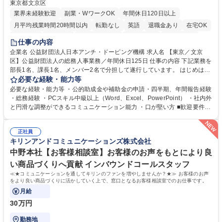
東京都文京区
業界未経験歓迎
副業・WワークOK
年間休日120日以上
月平均残業時間20時間以内
転勤なし
英語
退職金あり
在宅OK
賞与あり
育休あり
完全週休2日制
交通費支給
土日祝休み
仕事の内容
食事補助あり
企業名 公益財団法人日本アンチ・ドーピング機構 求人名 【東京／文京
区】公益財団法人の総務人事業務／年間休日125日 仕事の内容 下記業務を
部長1名、課長1名、メンバー2名で分担して遂行しています。 はじめは担
当者として業務を覚えていただき、ゆくゆくはリーダーやマネージャーポ
必要な経験・能力等
ジションとして活躍いただくことを期待しています。 【総務・人事グルー
必要な経験・能力等 ・公的助成金や補助金の申請・四半期、年間報告経験
プの業務内容】 ・人事制度関連 ・採用活動 ・教育研修の企画、実行 ・勤
・総務経験 ・PCスキル中級以上（Word、Excel、PowerPoint） ・社内外
怠管理 ・官公庁への各種提出 ・法定の会議運営（評議員会、理事会） ・
と円滑な調整ができるコミュニケーション能力 ・口が堅い方 ■歓迎要件
コンプライアンス ・内部規程やルールの管理、整備、文書管理 ・契約関
・採用業務経験 ・英語に抵抗がない方 ・営業経験 学歴・資格 学歴：大学
連 ・衛生管理 ・防災関連・公的助成金の管理・オフィス、ファシリティ
院 大学 高専 短大 専修学校 高校 語学力： 資格：
管理 ・福利厚生関連 ・職員からの問合せ、相談対応 ・その他日常の総務
正社員
キリンアンドコミュニケーションズ株式会社
業務全般 募集職種 【東京／文京区】公益財団法人の総務人事業務／年間
休日125日
中野本社【お客様相談室】お客様のお声をもとにより良
い商品づくりへ貢献 インバウンドコールスタッフ
≪★コミュニケーションを通してキリンのファンを増やしませんか？★≫ お客様のお声
をより良い商品づくりに活かしていく上で、窓口となるお客様相談室でのお仕事です。
月給
30万円
勤務地