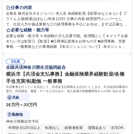
未経験者歓迎
時短勤務あり
退職金あり
在宅OK
賞与あり
仕事の内容
完全週休2日制
交通費支給
駅近5分以内
土日祝休み
服装自由
企業名 株式会社ネオジャパン 求人名 未経験歓迎【経理/みなとみらい】プ
ライム上場/残業ほぼなし/年休123日 仕事の内容 経理部門メンバーとし
寮・社宅あり
て、仕訳入力や振込業務などの経理事務を中心にお任せ。まずは正確な入
力・確認業務からスタートし、既存メンバーと一緒に業務を進めながら段
必要な経験・能力等
階的に経理知識を身につけていただきます。 【具体的には】 ■社内稟議に
必要な経験・能力等 ※未経験の方も応募可能。経理職としてキャリアを築
基づく仕訳入力 ■月末の振込業務 ■明細作成 ■伝票処理、記帳業務 ■既存
きたい方は歓迎◎ 【歓迎】■日商簿記資格をお持ちの方 ■経理事務、営業
メンバーの業務サポート 【将来的には】 ■月次決算補助 ■四半期・年次決
事務、一般事務などの事務経験 【本ポジションについて】 本ポジション
算補助 ■有価証券報告書など開示資料作成補助 ■海外子会社を含む連結決
の魅力は、プライム上場企業の経理部門で、未経験から経理キャリアをス
算補助 ※3～5年程度を目安に、徐々に決算業務へ業務範囲を広げていく
タートできる点です。まずは仕訳入力や振込業務など基礎的な業務から担
想定です。 募集職種 未経験歓迎【経理/みなとみらい】プライム上場/残業
正社員
当し、3～5年をかけて月次決算・四半期決算・開示資料作成補助などへス
全国共済神奈川県生活協同組合
ほぼなし/年休123日
テップアップできます。また、残業は通常月ほぼなく、決算月でも10時間
未満のため、無理なく経理として専門性を身につけられる環境です。 学
横浜市【共済金支払事務】金融保険業界経験歓迎/各種
歴・資格 学歴：大学院 大学 高専 短大 専修学校 高校 語学力： 資格：日商
手当充実/転勤無 一般事務
簿記検定1級 日商簿記検定2級
共済事業を行っている当社にて、共済金支払事務をお任せいたします。共済金請求書類の
受付・内容確認・審査・データ入力のほか、加入者様や医療機関等からの問い合わせ電話
対応や書類発送等を担当します。
月給
26万円～35万円
勤務地
神奈川県横浜市中区
年間休日120日以上
転勤なし
経験者歓迎
退職金あり
在宅OK