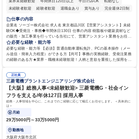
業界未経験歓迎
年間休日120日以上
平日のみOK
転勤なし
未経験者歓迎
経験者歓迎
退職金あり
賞与あり
完全週休2日制
交通費支給
駅近5分以内
土日祝休み
仕事の内容
企業名 ソーゴー株式会社 求人名 東京都品川区【営業アシスタント】未経
験OK◆受発注・事務◆年間休日130日 仕事の内容 樹脂板や建築資材など
の販売・加工事業を行っている当社にて、営業アシスタント業務をお任せ
いたします。注文対応やWebデータの出力、各所への発注・加工依頼のほ
必要な経験・能力等
か、電話・メール対応等の事務業務を担当します。 ■受注・発注業務：FA
必要な経験・能力等 【必須】普通自動車運転免許、PCの基本操作（メー
Xによる注文対応、Web発注データのプリントアウト、各仕入先・協力会
ル送信・簡単入力程度）ができる方【尚可】事務の実務経験、受発注業務
社への発注および加工依頼等 ■納品書・請求書の作成および発送手配 ■商
の経験のある方★業界・職種未経験歓迎！人柄と意欲を重視した採用を行
品手配・在庫確認・納期調整 ■電話・メールでの問い合わせ対応および付
っています。 【要件】未経験歓迎！未経験からスタートして長く勤務する
随する事務全般 ※高度なPCスキルは不要です。【業務内容の変更範囲】
社員が多数在籍しています。 【求める人物像】納期優先の業界のため状況
当社の指定する業務 募集職種 東京都品川区【営業アシスタント】未経験O
正社員
変化に臨機応変かつ柔軟に対応できる方、約束を守り正確に作業を進めら
三菱電機プラントエンジニアリング株式会社
K◆受発注・事務◆年間休日130日
れる方を求めています。高度なPCスキルや関数知識は一切不要です。丁
寧な指導体制が整っているため、安心してお仕事をスタートしていただけ
【大阪】総務人事<未経験歓迎> 三菱電機G・社会イン
ます。 学歴・資格 学歴：大学院 大学 高専 短大 専修学校 高校 語学力：
フラを支える/年休127日 採用人事
資格：
総務・人事領域を中心に、これまでのご経験に応じて幅広くお任せします。 ＜具体的に
は＞
月給
29万5000円～33万5000円
勤務地
大阪府大阪市北区