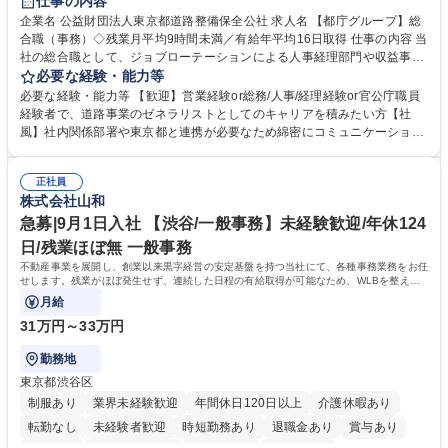
仕事の内容
駅近5分以内
資格取得手当あり
食事補助あり
企業名 公益財団法人東京都道路整備保全公社 求人名 【都庁グループ】総
合職（事務）◇残業月平均9時間未満／有給年平均16日取得 仕事の内容 当
社の総合職として、ジョブローテーションによる人事経理部門や収益事業
等のフロント部門の部署等幅広い部署での業務をお任せいたします。研修
必要な経験・能力等
制度やキャリア支援が充実しております！ ※下記業務詳細 【業務詳細】■
必要な経験・能力等 【歓迎】営業経験or総務/人事/経理経験or官公庁職員
管理部門：広報、人事、経理など当公社の運営に係る管理業務 ■収益部
経験者で、道路事業のゼネラリストとしてのキャリアを積みたい方【社
門：駐車場の新規開拓、管理運営、新宿駅西口広場の「イベントコーナ
風】社内関係部署や東京都と連携が必要なため綿密にコミュニケーション
ー」などの管理運営 ■道路部門：整備の急がれる骨格幹線道路や木造住宅
を図っています。 【業務の魅力】■幅広く携われる：総合職（事務）で
密集地域の特定整備路線の用地取得、道路に関する普及啓発事業、都内の
は、駐車場の管理運営や道路用地の取得、公益財団法人の中枢を担う管理
道路施設や道路工事現場の見学ツアー事業 ※入社後は上記いずれかの部門
正社員
部門など多岐に渡る業務を経験できます。 ■様々なプロジェクト：駐車場
株式会社山和
へ配属。※業務内容変更の範囲：会社の定める業務 募集職種 【都庁グル
事業の他、新宿駅西口広場内に設置された照明を兼ねた広告「ブライトサ
ープ】総合職（事務）◇残業月平均9時間未満／有給年平均16日取得
イン」の管理運営を行うなど、事業収益を生み出す活動を積極的に行って
急募|9月1日入社 【渋谷/一般事務】未経験歓迎/年休124
います。 学歴・資格 学歴：大学院 大学 高専 短大 専修学校 高校 語学力：
日/残業ほぼ無 一般事務
資格：
不動産事業を展開し、創業以来黒字経営の安定基盤を持つ当社にて、各種事務業務をお任
せします。残業がほぼ発生せず、連続した日程の有給取得が可能なため、WLBを整えた
い方にお勧めの環境です！
月給
31万円～33万円
勤務地
東京都渋谷区
制服あり
業界未経験歓迎
年間休日120日以上
介護休暇あり
転勤なし
未経験者歓迎
時短勤務あり
退職金あり
賞与あり