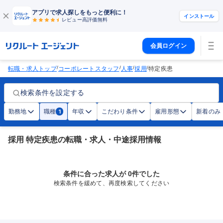
アプリで求人探しをもっと便利に！
インストール
レビュー高評価
無料
会員ログイン
/
/
/
/
転職・求人トップ
コーポレートスタッフ
人事
採用
特定疾患
検索条件を設定する
勤務地
職種
年収
こだわり条件
雇用形態
新着のみ
1
採用 特定疾患の転職・求人・中途採用情報
条件に合った求人が 0件でした
検索条件を緩めて、再度検索してください