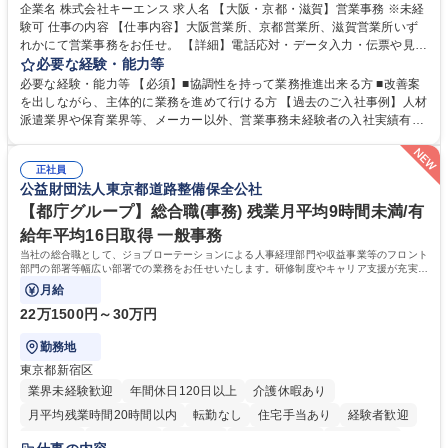
企業名 株式会社キーエンス 求人名 【大阪・京都・滋賀】営業事務 ※未経
験可 仕事の内容 【仕事内容】大阪営業所、京都営業所、滋賀営業所いず
れかにて営業事務をお任せ。 【詳細】電話応対・データ入力・伝票や見積
の作成・カタログ送付・来客対応・営業所内で発生する事務業務や業務改
必要な経験・能力等
善をお任せ。 【教育制度】ご入社後、育成担当とペアになりながらOJTに
必要な経験・能力等 【必須】■協調性を持って業務推進出来る方 ■改善案
て業務を覚えていただくことが可能です。業務システムがきちんと構築さ
を出しながら、主体的に業務を進めて行ける方 【過去のご入社事例】人材
れているため、スムーズに仕事に慣れることができる環境です。また、
派遣業界や保育業界等、メーカー以外、営業事務未経験者の入社実績有
「チームで成果を出す文化」があり、良いやり方を積極的に共有しながら
【当社の事務職について】単なる事務ではなく主体性を発揮したサポート
常に改善を目指す風土のため、安心して業務に取り組んでいただけます。
により、キーエンスの付加価値向上に貢献します。ベースの定型業務に加
募集職種 【大阪・京都・滋賀】営業事務 ※未経験可
正社員
えて、お客様や社員の状況に合わせ、能動的なサポート、改善の動きも期
公益財団法人東京都道路整備保全公社
待され。組織を支えるスペシャリストとして、チームに貢献し、結果的に
社員から頼られる存在になることができます。平均19:30の退勤以降の業
【都庁グループ】総合職(事務) 残業月平均9時間未満/有
務の持ち帰りも禁止されており、メリハリのある働き方となります。 学
給年平均16日取得 一般事務
歴・資格 学歴：大学院 大学 高専 短大 語学力： 資格：
当社の総合職として、ジョブローテーションによる人事経理部門や収益事業等のフロント
部門の部署等幅広い部署での業務をお任せいたします。研修制度やキャリア支援が充実し
ております！ ※下記業務詳細
月給
22万1500円～30万円
勤務地
東京都新宿区
業界未経験歓迎
年間休日120日以上
介護休暇あり
月平均残業時間20時間以内
転勤なし
住宅手当あり
経験者歓迎
研修あり
退職金あり
賞与あり
完全週休2日制
交通費支給