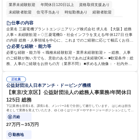
業界未経験歓迎
年間休日120日以上
資格取得支援あり
未経験者歓迎
住宅手当あり
時短勤務あり
経験者歓迎
退職金あり
在宅OK
賞与あり
完全週休2日制
交通費支給
仕事の内容
駅近5分以内
土日祝休み
服装自由
寮・社宅あり
食事補助あり
企業名 三菱電機プラントエンジニアリング株式会社 求人名 【大阪】総務
人事＜未経験歓迎＞◇三菱電機G・社会インフラを支える/年休127日 仕事
の内容 総務・人事領域を中心に、これまでのご経験に応じて幅広くお任せ
します。 ＜具体的には＞ ・総務/人事労務（給与・社保・勤怠管理など）
必要な経験・能力等
・採用・教育研修 ・福利厚生運用 など ※基本的には事務所勤務ですが、
必要な経験・能力等 ＜職種未経験歓迎・業界未経験歓迎＞ ～総務、人事
採用や教育等の業務内容により、関西圏以外への日帰り・宿泊を伴う国内
のご経験が無い方でも、意欲のある方であれば未経験OK～ ■歓迎条件：総
出張もございます。 ※担当業務を持ちつつ、お互いに助け合いながら、総
務、人事のご経験をお持ちの方（業界不問） ■求める人物像：・社内外の
務部という組織として協力しながら進める体制です。 募集職種 【大阪】
関係各部門との調整を率先して行い、業務を円滑に遂行できる協調性やコ
総務人事＜未経験歓迎＞◇三菱電機G・社会インフラを支える/年休127日
ミュニケーション能力を持っている方 ・人事総務領域に興味がありゼネラ
正社員
リスト志向をお持ちの方 学歴・資格 学歴：大学院 大学 語学力： 資格：
公益財団法人日本アンチ・ドーピング機構
【東京/文京区】公益財団法人の総務人事業務/年間休日
125日 総務
下記業務を部長1名、課長1名、メンバー2名で分担して遂行しています。 はじめは担当
者として業務を覚えていただき、ゆくゆくはリーダーやマネージャーポジションとして活
躍いただくことを期待しています。
月給
27万円～35万円
勤務地