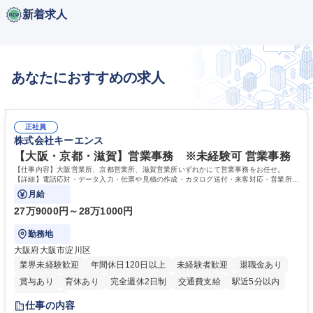
新着求人
あなたにおすすめの求人
正社員
株式会社キーエンス
【大阪・京都・滋賀】営業事務 ※未経験可 営業事務
【仕事内容】大阪営業所、京都営業所、滋賀営業所いずれかにて営業事務をお任せ。
【詳細】電話応対・データ入力・伝票や見積の作成・カタログ送付・来客対応・営業所内
で発生する事務業務や業務改善をお任せ。
月給
27万9000円～28万1000円
勤務地
大阪府大阪市淀川区
業界未経験歓迎
年間休日120日以上
未経験者歓迎
退職金あり
賞与あり
育休あり
完全週休2日制
交通費支給
駅近5分以内
土日祝休み
仕事の内容