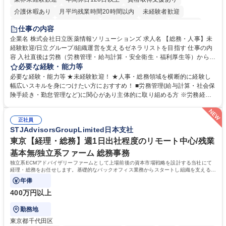
介護休暇あり
月平均残業時間20時間以内
未経験者歓迎
住宅手当あり
時短勤務あり
退職金あり
在宅OK
賞与あり
仕事の内容
育休あり
完全週休2日制
交通費支給
土日祝休み
寮・社宅あり
企業名 株式会社日立医薬情報ソリューションズ 求人名 【総務・人事】未
経験歓迎/日立グループ/組織運営を支えるゼネラリストを目指す 仕事の内
容 入社直後は労務（労務管理・給与計算・安全衛生・福利厚生等）からお
任せいたします。将来は総務・採用・教育業務へ守備範囲を広げ、組織運
必要な経験・能力等
営を支えるゼネラリストをめざせます。 ・初期業務：労働時間管理、給与
必要な経験・能力等 ★未経験歓迎！ ★人事・総務領域を横断的に経験し
計算、社会保険対応、福利厚生管理、安全衛生、健康経営推進等をお任せ
幅広いスキルを身につけたい方におすすめ！ ■労務管理(給与計算・社会保
します。ご経験に応じて、休職者管理など、幅広く経験を積んでいただき
険手続き・勤怠管理など)に関心があり主体的に取り組める方 ※労務経験
ます。 ・将来的な広がり：総務・採用・教育・税務対応・経営企画等。
者は早期にご活躍いただけます。 ■チームで仕事を推進できる方■将来は
★メンバーがマンツーマンで丁寧に教えるため、ご経験が浅くても安心！
マネジメント職として活躍したい 【尚可】■人事、労務、採用、教育業務
幅広く経験を積みたい意欲がある方に最適な環境です。 募集職種 【総
正社員
のご経験 ■労務管理（給与計算・社会保険手続き・勤怠管理など）の経験
STJAdvisorsGroupLimited日本支社
務・人事】未経験歓迎/日立グループ/組織運営を支えるゼネラリストを目
■衛生管理者の資格をお持ちの方 学歴・資格 学歴：大学院 大学 高専 短大
指す
専修学校 高校 語学力： 資格：
東京【経理・総務】週1日出社程度のリモート中心/残業
基本無/独立系ファーム 総務事務
独立系ECMアドバイザリーファームとして上場前後の資本市場戦略を設計する当社にて
経理・総務をお任せします。基礎的なバックオフィス業務からスタートし組織を支える専
任担当として広く活躍できる環境です。
年俸
400万円以上
勤務地
東京都千代田区