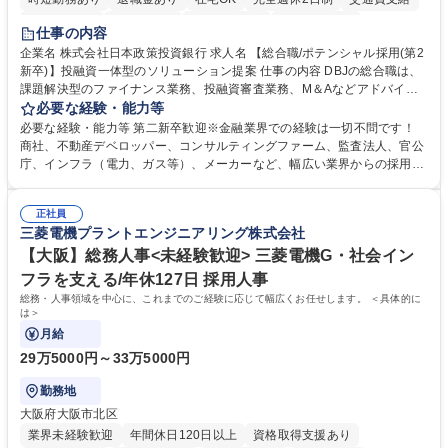
駅近5分以内
土日祝休み
第二新卒歓迎
寮・社宅あり
仕事の内容
食事補助あり
託児所あり
企業名 株式会社日本政策投資銀行 求人名 【総合職/ポテンシャル採用(第2
新卒)】投融資一体型のソリューション提案 仕事の内容 DBJの総合職は、
課題解決型のファイナンス業務、投融資審査業務、M＆Aなどアドバイザ
リー業務、地域戦略企画業務など、多様な業務に精通し、複数の専門性を
必要な経験・能力等
掛け合わせて広く社会に貢献していく職種です。 入社後は、横断的なロー
必要な経験・能力等 第二新卒歓迎※金融業界での経験は一切不問です！
テーションを経て適性や専門性に応じたキャリアを形成していただきま
商社、不動産デベロッパー、コンサルティングファーム、監査法人、官公
す。総合職として入社いただき、下記いずれかの部門でご活躍いただきま
庁、インフラ（電力、ガス等）、メーカーなど、幅広い業界からの採用実
す。※未経験の方に関しては、入行後3ヶ月間の金融の実務を学んでいた
績があります。 ＜求める人物像＞DBJでは、強い社会的使命感をもち、今
だく研修を準備しております。 ・法人RM業務・金融機能業務・コーポレ
後の日本のあり方を俯瞰する総合性と、金融分野のフロンティアを切り拓
ート・ナレッジ業務 ※それぞれの業務内容に関しては、別途その他労働条
正社員
く高い志を併せもった人材を求めています。ポテンシャル採用（第2新
三菱電機プラントエンジニアリング株式会社
件備考欄に記載 募集職種 【総合職/ポテンシャル採用(第2新卒)】投融資一
卒）では、金融業界での経験や知識を問いません。新たな時代を見据え
体型のソリューション提案
て、複雑化する社会課題の解決に向けて先鞭をつける役割を担いたい、と
【大阪】総務人事<未経験歓迎> 三菱電機G・社会イン
いう気概をお持ちの方を心待ちにしています。 学歴・資格 学歴：大学院
フラを支える/年休127日 採用人事
大学 語学力： 資格：
総務・人事領域を中心に、これまでのご経験に応じて幅広くお任せします。 ＜具体的に
は＞
月給
29万5000円～33万5000円
勤務地
大阪府大阪市北区
業界未経験歓迎
年間休日120日以上
資格取得支援あり