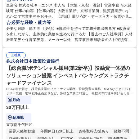
企業名 株式会社キーエンス 求人名 【大阪・京都・滋賀】営業事務 ※未経
験可 仕事の内容 【仕事内容】大阪営業所、京都営業所、滋賀営業所いず
れかにて営業事務をお任せ。 【詳細】電話応対・データ入力・伝票や見積
の作成・カタログ送付・来客対応・営業所内で発生する事務業務や業務改
必要な経験・能力等
善をお任せ。 【教育制度】ご入社後、育成担当とペアになりながらOJTに
必要な経験・能力等 【必須】■協調性を持って業務推進出来る方 ■改善案
て業務を覚えていただくことが可能です。業務システムがきちんと構築さ
を出しながら、主体的に業務を進めて行ける方 【過去のご入社事例】人材
れているため、スムーズに仕事に慣れることができる環境です。また、
派遣業界や保育業界等、メーカー以外、営業事務未経験者の入社実績有
「チームで成果を出す文化」があり、良いやり方を積極的に共有しながら
【当社の事務職について】単なる事務ではなく主体性を発揮したサポート
常に改善を目指す風土のため、安心して業務に取り組んでいただけます。
により、キーエンスの付加価値向上に貢献します。ベースの定型業務に加
募集職種 【大阪・京都・滋賀】営業事務 ※未経験可
正社員
えて、お客様や社員の状況に合わせ、能動的なサポート、改善の動きも期
株式会社日本政策投資銀行
待され。組織を支えるスペシャリストとして、チームに貢献し、結果的に
社員から頼られる存在になることができます。平均19:30の退勤以降の業
【総合職/ポテンシャル採用(第2新卒)】投融資一体型の
務の持ち帰りも禁止されており、メリハリのある働き方となります。 学
ソリューション提案 インベストバンキングストラクチ
歴・資格 学歴：大学院 大学 高専 短大 語学力： 資格：
ャードファイナンス
DBJの総合職は、課題解決型のファイナンス業務、投融資審査業務、M＆Aなどアドバイ
ザリー業務、地域戦略企画業務など、多様な業務に精通し、複数の専門性を掛け合わせて
広く社会に貢献していく職種です。
月給
30万円以上
勤務地
東京都千代田区
業界未経験歓迎
年間休日120日以上
資格取得支援あり
経験不問
時短勤務あり
退職金あり
在宅OK
完全週休2日制
交通費支給