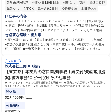
業界未経験歓迎
年間休日120日以上
転勤なし
英語
経験者歓迎
残業なし
在宅OK
完全週休2日制
交通費支給
土日祝休み
仕事の内容
企業名 ＳＴＪＡｄｖｉｓｏｒｓＧｒｏｕｐＬｉｍｉｔｅｄ日本支社 求人
名 東京【経理・総務】週1日出社程度のリモート中心/残業基本無/独立系
ファーム 仕事の内容 独立系ECMアドバイザリーファームとして上場前後
の資本市場戦略を設計する当社にて経理・総務をお任せします。基礎的な
必要な経験・能力等
バックオフィス業務からスタートし組織を支える専任担当として広く活躍
必要な経験・能力等 【必須】■経理または総務の実務経験（1～3年程度）
できる環境です。 ■日常経理、月次および年次決算サポート業務 ■本国
■英語の読み書きに抵抗がない方（高校卒業レベル。AI翻訳ツールの使用
（グローバル）との英文メール対応（AI翻訳ツール等を使用しての対応で
可）【尚可】■外資系企業におけるバックオフィス実務経験をお持ちの方
問題ございません） ■オフィス環境整備、郵便物の発送・受取等の総務業
【必須・尚可要件】簿記などの特別な資格や、TOEIC等のスコアは求めて
務全般 ■その他バックオフィス関連サポート ※ご経験に合わせて無理なく
おりません。日々の事務処理を丁寧かつ正確に行える方を歓迎します。
業務をお任せします。残業も基本的には発生せず、ご自身のペースで業務
正社員
【働き方について】現在は週4日程度の在宅勤務を実施しており、ワーク
株式会社三菱UFJ銀行
を進めやすく定着率の高い環境です。 募集職種 東京【経理・総務】週1日
ライフバランスを重視する方に最適な環境です（フルリモートも面接で相
出社程度のリモート中心/残業基本無/独立系ファーム
談可）。【求める人物像】幅広いバックオフィス業務に柔軟に対応でき、
【東京都】本支店の窓口業務(事務手続受付/資産運用提
社内外と円滑にコミュニケーションを取りながら業務を推進できる方 学
案)/後方事務/ロビー応対 その他事務
歴・資格 学歴：大学院 大学 高専 短大 専修学校 高校 語学力： 資格：
★バックオフィスではなく顧客折衝を含む職種です★ 国内の本支店等にて下記の業務に
従事していただきます。 ■窓口/後方/ロビーにて事務手続等の受付・オペレーション、お
客様対応
月給
32万4000円以上
勤務地
東京都23区