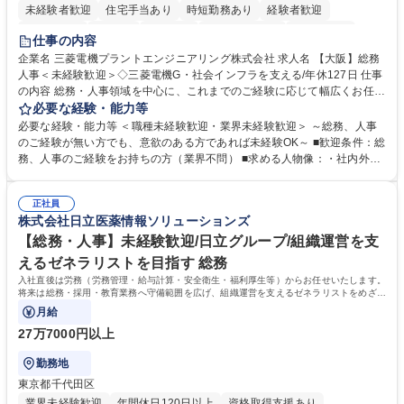
未経験者歓迎
住宅手当あり
時短勤務あり
経験者歓迎
退職金あり
在宅OK
賞与あり
完全週休2日制
交通費支給
仕事の内容
駅近5分以内
土日祝休み
服装自由
寮・社宅あり
食事補助あり
企業名 三菱電機プラントエンジニアリング株式会社 求人名 【大阪】総務
人事＜未経験歓迎＞◇三菱電機G・社会インフラを支える/年休127日 仕事
の内容 総務・人事領域を中心に、これまでのご経験に応じて幅広くお任せ
します。 ＜具体的には＞ ・総務/人事労務（給与・社保・勤怠管理など）
必要な経験・能力等
・採用・教育研修 ・福利厚生運用 など ※基本的には事務所勤務ですが、
必要な経験・能力等 ＜職種未経験歓迎・業界未経験歓迎＞ ～総務、人事
採用や教育等の業務内容により、関西圏以外への日帰り・宿泊を伴う国内
のご経験が無い方でも、意欲のある方であれば未経験OK～ ■歓迎条件：総
出張もございます。 ※担当業務を持ちつつ、お互いに助け合いながら、総
務、人事のご経験をお持ちの方（業界不問） ■求める人物像：・社内外の
務部という組織として協力しながら進める体制です。 募集職種 【大阪】
関係各部門との調整を率先して行い、業務を円滑に遂行できる協調性やコ
総務人事＜未経験歓迎＞◇三菱電機G・社会インフラを支える/年休127日
ミュニケーション能力を持っている方 ・人事総務領域に興味がありゼネラ
正社員
リスト志向をお持ちの方 学歴・資格 学歴：大学院 大学 語学力： 資格：
株式会社日立医薬情報ソリューションズ
【総務・人事】未経験歓迎/日立グループ/組織運営を支
えるゼネラリストを目指す 総務
入社直後は労務（労務管理・給与計算・安全衛生・福利厚生等）からお任せいたします。
将来は総務・採用・教育業務へ守備範囲を広げ、組織運営を支えるゼネラリストをめざせ
ます。
月給
27万7000円以上
勤務地
東京都千代田区
業界未経験歓迎
年間休日120日以上
資格取得支援あり