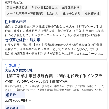
東京都新宿区
業界未経験歓迎
年間休日120日以上
介護休暇あり
月平均残業時間20時間以内
転勤なし
住宅手当あり
経験者歓迎
研修あり
退職金あり
賞与あり
完全週休2日制
交通費支給
仕事の内容
駅近5分以内
資格取得手当あり
食事補助あり
企業名 公益財団法人東京都道路整備保全公社 求人名 【都庁グループ】総
合職（事務）◇残業月平均9時間未満／有給年平均16日取得 仕事の内容 当
社の総合職として、ジョブローテーションによる人事経理部門や収益事業
等のフロント部門の部署等幅広い部署での業務をお任せいたします。研修
必要な経験・能力等
制度やキャリア支援が充実しております！ ※下記業務詳細 【業務詳細】■
必要な経験・能力等 【歓迎】営業経験or総務/人事/経理経験or官公庁職員
管理部門：広報、人事、経理など当公社の運営に係る管理業務 ■収益部
経験者で、道路事業のゼネラリストとしてのキャリアを積みたい方【社
門：駐車場の新規開拓、管理運営、新宿駅西口広場の「イベントコーナ
風】社内関係部署や東京都と連携が必要なため綿密にコミュニケーション
ー」などの管理運営 ■道路部門：整備の急がれる骨格幹線道路や木造住宅
を図っています。 【業務の魅力】■幅広く携われる：総合職（事務）で
密集地域の特定整備路線の用地取得、道路に関する普及啓発事業、都内の
は、駐車場の管理運営や道路用地の取得、公益財団法人の中枢を担う管理
道路施設や道路工事現場の見学ツアー事業 ※入社後は上記いずれかの部門
正社員
部門など多岐に渡る業務を経験できます。 ■様々なプロジェクト：駐車場
大阪ガス株式会社
へ配属。※業務内容変更の範囲：会社の定める業務 募集職種 【都庁グル
事業の他、新宿駅西口広場内に設置された照明を兼ねた広告「ブライトサ
ープ】総合職（事務）◇残業月平均9時間未満／有給年平均16日取得
イン」の管理運営を行うなど、事業収益を生み出す活動を積極的に行って
【第二新卒】事務系総合職 #関西を代表するインフラ
います。 学歴・資格 学歴：大学院 大学 高専 短大 専修学校 高校 語学力：
企業 #ポテンシャル採用 事業企画
資格：
事務系総合職として、人事総務、資源海外、事業企画、営業などの業務に従事していただ
きます。 【業務内容の一例】■所属事業部の勤労業務 ■海外に関係する各種業務 ■営業部
門の企画スタッフ、ルート営業
月給
22万7000円以上
勤務地