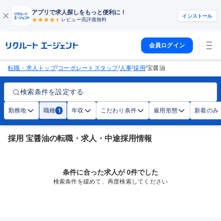
アプリで求人探しをもっと便利に！
インストール
レビュー高評価
無料
会員ログイン
/
/
/
/
転職・求人トップ
コーポレートスタッフ
人事
採用
宝醤油
検索条件を設定する
勤務地
職種
年収
こだわり条件
雇用形態
新着のみ
1
採用 宝醤油の転職・求人・中途採用情報
条件に合った求人が 0件でした
検索条件を緩めて、再度検索してください