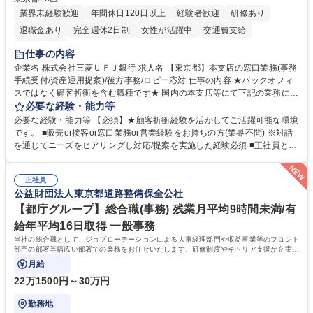
業界未経験歓迎
年間休日120日以上
経験者歓迎
研修あり
退職金あり
完全週休2日制
女性が活躍中
交通費支給
土日祝休み
仕事の内容
企業名 株式会社三菱ＵＦＪ銀行 求人名 【東京都】本支店の窓口業務(事務
手続受付/資産運用提案)/後方事務/ロビー応対 仕事の内容 ★バックオフィ
スではなく顧客折衝を含む職種です★ 国内の本支店等にて下記の業務に従
事していただきます。 ■窓口/後方/ロビーにて事務手続等の受付・オペレ
必要な経験・能力等
ーション、お客様対応 ■窓口にて、ご来店された個人のお客様に対して金
必要な経験・能力等 【必須】★顧客折衝経験を活かしてご活躍可能な環境
融商品のご提案 ■効率的な事務運用の検討・構築等 ≪業務紹介：ご応募前
です。 ■販売or接客or窓口業務or営業経験をお持ちの方(業界不問) ※対話
に必ずご覧ください≫ ※記事 https://www.mysite.bk.mufg.jp/career/circle/
を通じてニーズをヒアリングし対応/提案を実施した経験必須 ■正社員とし
article17/ ※動画 https://youtu.be/H-S7HaJqqbg 募集職種 【東京都】本支
ての就業経験1年以上 【歓迎】■金融業界での就業経験■銀行での預金為替
店の窓口業務(事務手続受付/資産運用提案)/後方事務/ロビー応対
事務経験 ■金融商品の提案・販売経験 ≪魅力≫研修やOJT環境が整ってい
正社員
るので安心して入行いただけます。 幅広いキャリアの選択肢があり、公募
公益財団法人東京都道路整備保全公社
や社内副業等を活用し、 一人ひとりが挑戦できるカルチャーが浸透してい
ます。 学歴・資格 学歴：大学院 大学 高専 短大 専修学校 高校 語学力：
【都庁グループ】総合職(事務) 残業月平均9時間未満/有
資格：
給年平均16日取得 一般事務
当社の総合職として、ジョブローテーションによる人事経理部門や収益事業等のフロント
部門の部署等幅広い部署での業務をお任せいたします。研修制度やキャリア支援が充実し
ております！ ※下記業務詳細
月給
22万1500円～30万円
勤務地