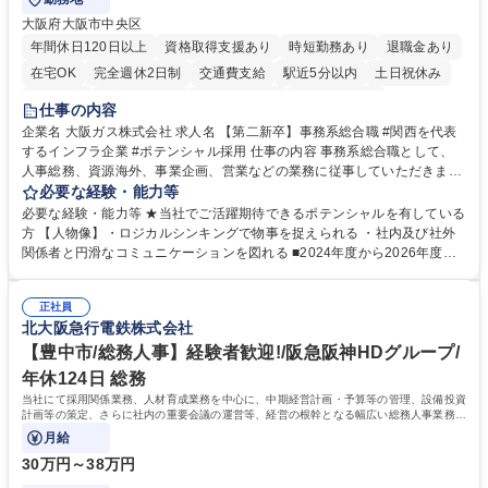
大阪府大阪市中央区
年間休日120日以上
資格取得支援あり
時短勤務あり
退職金あり
在宅OK
完全週休2日制
交通費支給
駅近5分以内
土日祝休み
服装自由
第二新卒歓迎
寮・社宅あり
食事補助あり
仕事の内容
企業名 大阪ガス株式会社 求人名 【第二新卒】事務系総合職 #関西を代表
するインフラ企業 #ポテンシャル採用 仕事の内容 事務系総合職として、
人事総務、資源海外、事業企画、営業などの業務に従事していただきま
す。 【業務内容の一例】■所属事業部の勤労業務 ■海外に関係する各種業
必要な経験・能力等
務 ■営業部門の企画スタッフ、ルート営業 【キャリアパス】入社後の配属
必要な経験・能力等 ★当社でご活躍期待できるポテンシャルを有している
ポジションで一定期間ご活躍頂いた後、本人の適性及び将来のキャリアを
方 【人物像】・ロジカルシンキングで物事を捉えられる ・社内及び社外
鑑みてジョブローテーションを行います。 【育成】OJTでの現場育成や研
関係者と円滑なコミュニケーションを図れる ■2024年度から2026年度ま
修カリキュラムを通じて、Daigasグループの業務で必要となる知識につい
での3ヵ年を対象とする「Daigasグループ中期経営計画2026」を策定しま
て学んでいただきます。 募集職種 【第二新卒】事務系総合職 #関西を代
した。https://www.osakagas.co.jp/company/press/pr2024/1777576_564
表するインフラ企業 #ポテンシャル採用
正社員
72.html ■エネルギーセキュリティの不安定化や気候変動による自然災害の
北大阪急行電鉄株式会社
甚大化など、これまで以上に社会課題解決の重要性が高まっています。
「未来の日常」の創造に向けて持続可能な社会の実現に貢献してまいりま
【豊中市/総務人事】経験者歓迎!/阪急阪神HDグループ/
す。 学歴・資格 学歴：大学院 大学 語学力： 資格：
年休124日 総務
当社にて採用関係業務、人材育成業務を中心に、中期経営計画・予算等の管理、設備投資
計画等の策定、さらに社内の重要会議の運営等、経営の根幹となる幅広い総務人事業務全
般を担当していただきます。
月給
30万円～38万円