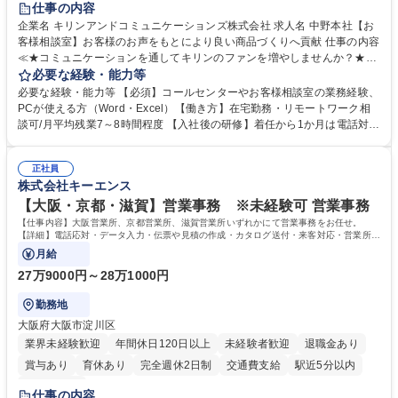
仕事の内容
企業名 キリンアンドコミュニケーションズ株式会社 求人名 中野本社【お
客様相談室】お客様のお声をもとにより良い商品づくりへ貢献 仕事の内容
≪★コミュニケーションを通してキリンのファンを増やしませんか？★≫
お客様のお声をより良い商品づくりに活かしていく上で、窓口となるお客
必要な経験・能力等
様相談室でのお仕事です。 日々お客様からいただくキリングループへのご
必要な経験・能力等 【必須】コールセンターやお客様相談室の業務経験、
意見を、企業活動に活かしています。お客様からの声に迅速かつ誠意をも
PCが使える方（Word・Excel）【働き方】在宅勤務・リモートワーク相
って対応、情報提供するとともにグループ内活動に反映しています。 【具
談可/月平均残業7～8時間程度 【入社後の研修】着任から1か月は電話対応
体的には】電話応対、メール、お手紙対応、ご指摘品調査報告書作成、有
のOJTを中心に実施し、電話対応に慣れた段階でメール・手紙のOJTを実
人チャットボット対応など。 【1日の対応件数】■電話：月間一人当たり
施する予定です。独り立ち以降もしっかりフォローする体制を整えていま
平均100件前後■メール・手紙：同上40件前後 募集職種 中野本社【お客様
正社員
すのでご安心ください。 【当社について】キリングループの広報機能を担
株式会社キーエンス
相談室】お客様のお声をもとにより良い商品づくりへ貢献
う会社として、お客様との出会いを大切にし、磨き上げたホスピタリティ
を込めてコミュニケーションをとりながら広報関連業務を行っておりま
【大阪・京都・滋賀】営業事務 ※未経験可 営業事務
す。 学歴・資格 学歴：大学院 大学 高専 短大 専修学校 高校 語学力： 資
【仕事内容】大阪営業所、京都営業所、滋賀営業所いずれかにて営業事務をお任せ。
格：
【詳細】電話応対・データ入力・伝票や見積の作成・カタログ送付・来客対応・営業所内
で発生する事務業務や業務改善をお任せ。
月給
27万9000円～28万1000円
勤務地
大阪府大阪市淀川区
業界未経験歓迎
年間休日120日以上
未経験者歓迎
退職金あり
賞与あり
育休あり
完全週休2日制
交通費支給
駅近5分以内
土日祝休み
仕事の内容