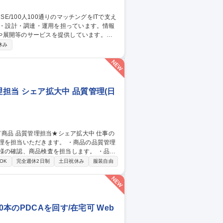
や展開等のサービスを提供しています。
社内用IaaS/SaaS/Idpの設計/構築/運
休み
増床に伴うIT設備の設計、構築、運用保守
ークあふれる“会社”を創る」ために「いつ
す 募集職種 ■システムア
担当 シェア拡大中 品質管理(日
だきます。 ・商品の品質管理
様の確認、商品検査を担当します。 ・品質
OK
完全週休2日制
土日祝休み
服装自由
本のPDCAを回す/在宅可 Web