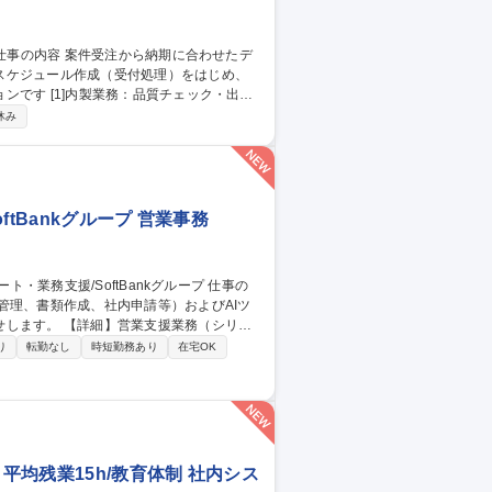
スケジュール作成（受付処理）をはじめ、
ェック・出荷
ントロール：月150～350件の進捗管理 ・顧
休み
元化 募集職種 【発送オペ
tBankグループ 営業事務
管理、書類作成、社内申請等）およびAIツ
援業務（シリア
・請求書等の書類作成・発行/押印申請等の社
り
転勤なし
時短勤務あり
在宅OK
改善/業務の標準化・マニュアル整備 【働
しており、業務に慣れた後は週1～2日程度の在
ト・業務支援/SoftBankグループ
平均残業15h/教育体制 社内シス