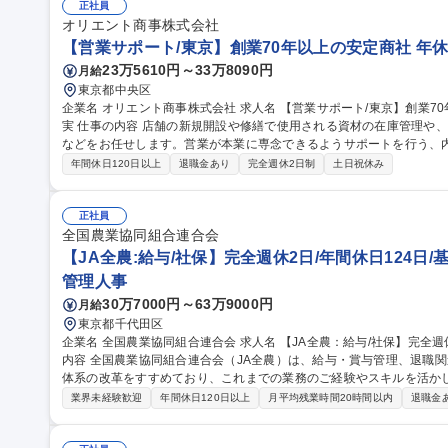
正社員
オリエント商事株式会社
【営業サポート/東京】創業70年以上の安定商社 年休
23万5610円～33万8090円
月給
東京都中央区
企業名 オリエント商事株式会社 求人名 【営業サポート/東京】創業70年以上の安定商社◆年休123日/福利厚生充
実 仕事の内容 店舗の新規開設や修繕で使用される資材の在庫管理や、関係各所からの問い合わせ対応、見積作成
などをお任せします。営業が本業に専念できるようサポートを行う、内勤営業のポ
作成、各種手配、資材の在庫管理 ■社内外（施工店、倉庫、仕入先な
年間休日120日以上
退職金あり
完全週休2日制
土日祝休み
などの商材を担当いただきます。 ■関係各所との調整連携について、
ど）が生かせます。 ※将来的なキャリア：管理職希望の方には部下の
す。部署異動希望制度もあり、多彩なキャリアチェンジが可能です。 募集職種 【営業サポート/東京】創業70年以
正社員
上の安定商社◆年休123日/福利厚生充実
全国農業協同組合連合会
【JA全農:給与/社保】完全週休2日/年間休日124日/
管理人事
30万7000円～63万9000円
月給
東京都千代田区
企業名 全国農業協同組合連合会 求人名 【JA全農：給与/社保】完全週休2日/年間休日124日/基本定時退社 仕事の
内容 全国農業協同組合連合会（JA全農）は、給与・賞与管理、退職
体系の改革をすすめており、これまでの業務のご経験やスキルを活か
ご経験・適性・希望をもとに、以下の中から担当いただく業務を決定し
業界未経験歓迎
年間休日120日以上
月平均残業時間20時間以内
退職金
応、年末調整業務 ■人事制度の運用・改善対応■社会保険に関する手続
向・受入出向に関する管理業務 ■退職給付金制度に関する業務 など 募集職種 【JA全農：給与/社保】完全週休2日/