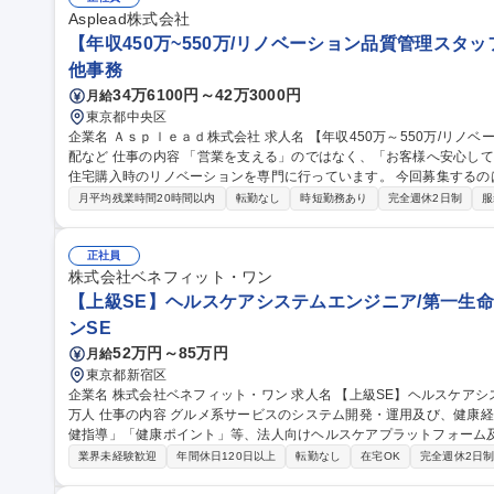
Asplead株式会社
【年収450万~550万/リノベーション品質管理スタ
他事務
34万6100円～42万3000円
月給
東京都中央区
企業名 Ａｓｐｌｅａｄ株式会社 求人名 【年収450万～550万/リノベーション品質管理スタッフ】完工検査/職人手
配など 仕事の内容 「営業を支える」のではなく、「お客様へ安心して住まいを引き渡す」仕事です。当社は中古
住宅購入時のリノベーションを専門に行っています。 今回募集する
るために 欠かせない品質管理・現場サポートスタッフです。工事がスムーズに進むよう現場を支え、施工品質を
月平均残業時間20時間以内
転勤なし
時短勤務あり
完全週休2日制
服
最後まで守る重要なポジションです。 【具体的には】■完成した工事
■職人への是正依頼■是正工事の日程調整■工事申請書類の作成・提出 
★外回りが中心/社用車で現場を巡回します。iPad支給で現場でも書類作成や写
正社員
収450万～550万/リノベーション品質管理スタッフ】完工検査/職人手
株式会社ベネフィット・ワン
【上級SE】ヘルスケアシステムエンジニア/第一生命G/会
ンSE
52万円～85万円
月給
東京都新宿区
企業名 株式会社ベネフィット・ワン 求人名 【上級SE】ヘルスケアシステムエンジニア/第一生命G/会員数1,220
万人 仕事の内容 グルメ系サービスのシステム開発・運用及び、健康経営を支える「健康診断予約代行」「特定保
健指導」「健康ポイント」等、法人向けヘルスケアプラットフォーム
せします。 【詳細】■サービス利用者・法人顧客向けのWebプラットフォームの改善 ■グルメ関連サービス及び、
業界未経験歓迎
年間休日120日以上
転勤なし
在宅OK
完全週休2日
ヘルスケア関連サービスの業務システムの設計・開発・保守 ■ヘルスケ