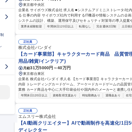
東京都中央区
企業名 サイボウズ株式会社 求人名 ■システムアドミニストレータ/社内SE/100人100通りのマッチングをITで支え
る 仕事の内容 サイボウズ社内で利用するIT機器や情報システムの企画・設計・調達・運用を担っています。情報
システムの設計、構築、運用保守及びセキュリティ対策等の導入提案
【業務内容】■サイボウズの働き方を支えるITシステムの設計/構築/運用保守■
業界未経験歓迎
年間休日120日以上
転勤なし
完全週休2日制
土日祝
用保守■社内用オンプレミスサーバーの設計・運用保守■拠点の構築・
日制
※当社の企業理念を実現するための社内環境づくり、つまり「チームワ
でも、どこでも、誰とでも、最高の仕事ができるITを提供する」をミッションとしていま
正社員
し
ドミニストレータ/社内SE/100人100通りのマッチングをITで支える
株式会社バンダイ
【カード事業部】キャラクターカード商品 品質管理
用品/雑貨/インテリア)
31万5000円～40万円
月給
東京都台東区
企業名 株式会社バンダイ 求人名 【カード事業部】キャラクターカード商品 品質管理担当★シェア拡大中 仕事の
内容 トレーディングカードゲーム、アーケードカードゲームの品質管理を担当いた
業務 カード商品を中心に大手印刷会社や国内外のメーカーと連携し仕
向上、持続性向上に向けた各種取組み 募集職種 【カード事業部】キャラクターカード商品 品質管理担当★シェア
年間休日120日以上
資格取得支援あり
時短勤務あり
退職金あり
在宅
拡大中
正社員
エムスリー株式会社
【AI動画クリエイター】AIで動画制作を高速化!1日50
ディレクター