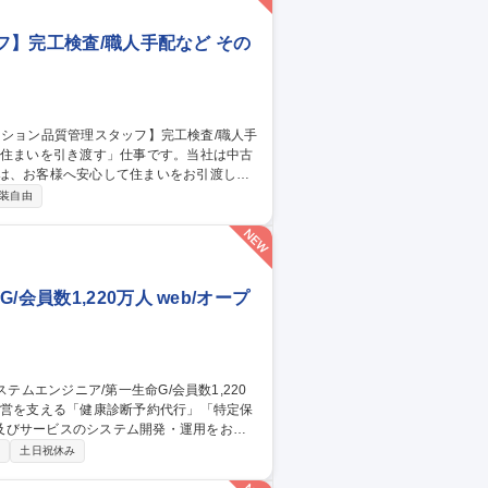
ッフ】完工検査/職人手配など その
のは、お客様へ安心して住まいをお引渡しす
装自由
の品質チェック■是正箇所の確認・写真撮影
■近隣へのご挨拶■キーボックスの回収など
真管理が可能です。 募集職種 【年
配など
員数1,220万人 web/オープ
及びサービスのシステム開発・運用をお任
制
土日祝休み
ア関連のスマホ連動アプリのUI/UX改善、