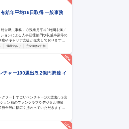
/有給年平均16日取得 一般事務
制度やキャリア支援が充実しております！
し
退職金あり
完全週休2日制
管理運営 ■道路部門：整備の急がれる骨格
る普及啓発事業、都内の道路施設や道路工
内容変更の範囲：会社の定める業務 募集
平均16日取得
ャー100選出/5.2億円調達 イ
務全般に幅広く携わっていただきます。 ■
の管理・分析および改善施策の推進 ■会場で
の制作進行管理およびクライアント商談 ■新
ストやクリエイターの成長支援に向けた各種
ベンチャー100選出/5.2億円調達