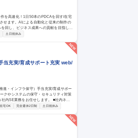
ルを回し、ビジネス成果への貢献を目指しま
制
土日祝休み
事業部門への動画活用提案 ■生成AIを用い
・音声・字幕の生成や制作管理 ※1日50本
手当充実/育成サポート充実 web/
E業務をお任せします。 ■社内ネッ
SMSの更新および監査対応 ■社員向けAI教
在宅OK
完全週休2日制
土日祝休み
等のライセンス管理 ※東京、大阪、広島、小倉
映でき、サポート・インフラ経験を活かし新