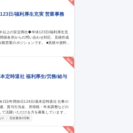
123日/福利厚生充実 営業事務
ジションです。 ■見積や資料の
ど）との折衝や問い合わせ対応 ■内装・設備
建築・建設業界での現場経験（施工管 理な
育成やマネジメントにも参画いただけま
基本定時退社 福利厚生/労務/給与
関連、賞与引当金、所得税・年末調整などの
して活躍いただける方を募集しています。
ます。 ■給与・賞与管理業務■所得税対
あり
完全週休2日制
き・管理 ■人事システムの運用・管理■出