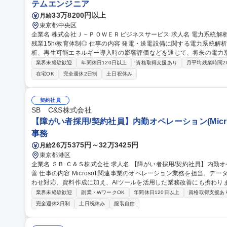
テムエンジニア
33万8200円以上
月給
東京都中央区
企業名 株式会社Ｊ－ＰＯＷＥＲビジネスサービス 求人名 電力系統解析エンジニア 週3回在宅可/年休124日/月平均
残業15h/教育体制◎ 仕事の内容 発電・送電設備に関する電力系統解析業務を担当します。潮流計算や安定度解
析、再生可能エネルギー導入時の影響評価などを通じて、将来の電力系
発電設備や新規需要家の系統連系に伴う影響評価 ・電圧変動や潮流状
業界未経験歓迎
年間休日120日以上
資格取得支援あり
月平均残業時間2
統計画に向けたシミュレーション ・RTDS、PSCAD、PowerFact
在宅OK
完全週休2日制
土日祝休み
た技術検討資料の作成 ・解析手法の高度化や支援ツール開発にも挑戦可能 募集職種 電力系統解析エンジニ
回在宅可/年休124日/月平均残業15h/教育体制◎
契約社員
SB C&S株式会社
【障がい者採用/契約社員】内勤オペレーション(Micro
事務
26万5375円～32万3425円
月給
東京都港区
企業名 ＳＢ Ｃ＆Ｓ株式会社 求人名 【障がい者採用/契約社員】内勤オペレーション(Microsoft製品担当)・業務改
善 仕事の内容 Microsoft関連事業のオペレーション業務を担当。データ入力、受注・見積・納期調整、社内問い合
わせ対応、資料作成に加え、AIツールを活用した業務改善にも携わります。 【詳細】データ入力・更新
積作成・納期調整/社内営業からの問い合わせ対応/マニュアル作成や売上データ
業界未経験歓迎
副業・WワークOK
年間休日120日以上
資格取得支援あ
Copilot、ChatGPT等)を活用したAIエージェント作成や問い合わせ対
完全週休2日制
土日祝休み
服装自由
用しています。障がい配慮に関する面談や在宅勤務など、無理なく柔軟に働
【障がい者採用/契約社員】内勤オペレーション(Microsoft製品担当)