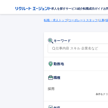
求人を探す
サービス紹介
転職成功ガイド
お
転職・求人トップ
/
コーポレートスタッフ
/
人事
/
キーワード
勤務地
職種
採用
条件をクリ
年収