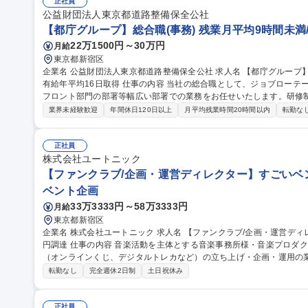
年間休日124日/基本定時退社
正社員
公益財団法人東京都道路整備保全公社
【都庁グループ】総合職(事務) 残業月平均9時間未満
22万1500円～30万円
月給
東京都新宿区
企業名 公益財団法人東京都道路整備保全公社 求人名 【都庁グループ】総合職（事務）◇残業月平均9時間未満／
有給年平均16日取得 仕事の内容 当社の総合職として、ジョブローテーションによる人事経理部門や収益事業等の
フロント部門の部署等幅広い部署での業務をお任せいたします。研修
※下記業務詳細 【業務詳細】■管理部門：広報、人事、経理など当公社の運営に係る管理業務 ■収益部門：駐車場
業界未経験歓迎
年間休日120日以上
月平均残業時間20時間以内
転勤な
の新規開拓、管理運営、新宿駅西口広場の「イベントコーナー」などの
幹線道路や木造住宅密集地域の特定整備路線の用地取得、道路に関す
事現場の見学ツアー事業 ※入社後は上記いずれかの部門へ配属。※業務
正社員
職種 【都庁グループ】総合職（事務）◇残業月平均9時間未満／有給年
株式会社ユートニック
【ファンクラブ/企画・運営ディレクター】すごいベンチ
ベント企画
33万3333円～58万3333円
月給
東京都新宿区
企業名 株式会社ユートニック 求人名 【ファンクラブ/企画・運営ディレクター】すごいベンチャー100選出/5.2億
円調達 仕事の内容 音楽活動を主体とする音楽事務所様・音楽プロダクション様のファンクラブやデジタル施策
（オンラインくじ、デジタルトレカなど）の立ち上げ・企画・運用の業
ファンクラブ内のコンテンツ企画提案および実施 ■ファンクラブ会員
転勤なし
完全週休2日制
土日祝休み
のファンクラブブース対応やイベント・グッズ企画運営 ■特設サイト
規営業・新規提案の推進および各種ステークホルダー調整 ■アーティ
業務全般 募集職種 【ファンクラブ/企画・運営ディレクター】すごい
正社員