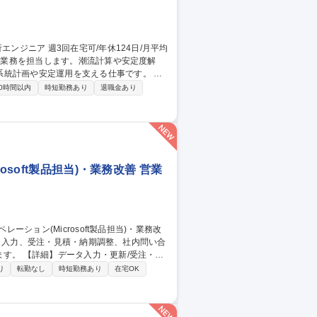
統計画や安定運用を支える仕事です。 ・
況の解析、設備容量の検討 ・将来の電力系
0時間以内
時短勤務あり
退職金あり
ory等を用いた系統解析 ・解析結果をもとにし
ア 週3
soft製品担当)・業務改善 営業
/受注・見
等の資料作成/AIツール(Microsoft
り
転勤なし
時短勤務あり
在宅OK
応の業務改善 【働き方】TeamsやGmailを活
ける環境を整えています。 募集職種
・業務改善