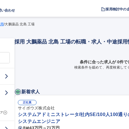
採用検討中の
問い合わせ
採用
/
大鵬薬品 北島 工場
採用 大鵬薬品 北島 工場の転職・求人・中途採用
条件に合った求人が 0件で
検索条件を緩めて、再度検索して
新着求人
正社員
サイボウズ株式会社
ア
システムアドミニストレータ/社内SE/100人100通
システムエンジニア
43万円～71万円
月給