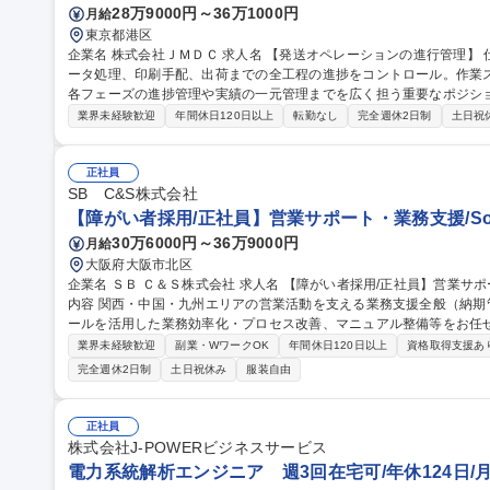
28万9000円～36万1000円
月給
東京都港区
企業名 株式会社ＪＭＤＣ 求人名 【発送オペレーションの進行管理】 仕事の内容 案件受注から納期に合わせたデ
ータ処理、印刷手配、出荷までの全工程の進捗をコントロール。作業
各フェーズの進捗管理や実績の一元管理までを広く担う重要なポジションです [1]内製業務：品質チ
対応・資材管理 [2]外注業務：発注進行 [3]進行管理・事務： ・案件コ
業界未経験歓迎
年間休日120日以上
転勤なし
完全週休2日制
土日祝
客対応：納品書等作成、連絡、問い合わせ ・クロージング：実績・書類管理、データ一
レーションの進行管理】
正社員
SB C&S株式会社
【障がい者採用/正社員】営業サポート・業務支援/Sof
30万6000円～36万9000円
月給
大阪府大阪市北区
企業名 ＳＢ Ｃ＆Ｓ株式会社 求人名 【障がい者採用/正社員】営業サポート・業務支援/SoftBankグループ 仕事の
内容 関西・中国・九州エリアの営業活動を支える業務支援全般（納期
ールを活用した業務効率化・プロセス改善、マニュアル整備等をお任せします。 【詳細】営業支
ル取得、納期調整、メーカー出荷報告）/納期回答・納期管理/納品書
業界未経験歓迎
副業・WワークOK
年間休日120日以上
資格取得支援あ
内申請業務/各種事務・庶務業務/AIツールを活用した業務効率化・業務
完全週休2日制
土日祝休み
服装自由
き方】TeamsやGoogle Chatを中心にコミュニケーションを実施
宅勤務も可能です。 募集職種 【障がい者採用/正社員】営業サポー
正社員
株式会社J-POWERビジネスサービス
電力系統解析エンジニア 週3回在宅可/年休124日/月