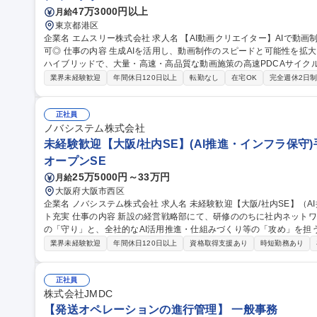
47万3000円以上
月給
東京都港区
企業名 エムスリー株式会社 求人名 【AI動画クリエイター】AIで動画制作を高速化！1日50本のPDCAを回す/在宅
可◎ 仕事の内容 生成AIを活用し、動画制作のスピードと可能性を拡大させます。AIによる自動化と従来の制作の
ハイブリッドで、大量・高速・高品質な動画施策の高速PDCAサイク
す。 AIエージェントに定型作業を任せ、「何を・なぜ作るか」の判断と企画に集中する新しい制作スタイルを担
業界未経験歓迎
年間休日120日以上
転勤なし
在宅OK
完全週休2日
います。 ■AI・自動化を用いた動画制作ワークフローの設計と最適化 ■
た動画コンテンツ企画・制作・効果検証 ■AIによるシナリオ・クリップ
規模の体制を構築し、仮説検証と改善を行います。 募集職種 【AI動画クリエイター】AIで動画制作を高速化！1
正社員
日50本のPDCAを回す/在宅可◎
ノバシステム株式会社
未経験歓迎【大阪/社内SE】(AI推進・インフラ保守)
オープンSE
25万5000円～33万円
月給
大阪府大阪市西区
企業名 ノバシステム株式会社 求人名 未経験歓迎【大阪/社内SE】（AI推進・インフラ保守）手当充実/育成サポー
ト充実 仕事の内容 新設の経営戦略部にて、研修ののちに社内ネットワークやシステムの保守・セキュリティ対策
の「守り」と、全社的なAI活用推進・仕組みづくり等の「攻め」を担う社内S
トワーク、システムの保守・セキュリティ対策・社員教育 ■Pマーク、I
業界未経験歓迎
年間休日120日以上
資格取得支援あり
時短勤務あり
育、AI利用の仕組みづくり ■M365、Claude、ウィルスバスター
の全拠点が対象。 ※新設組織のため仕組みづくりからアイデアを反
領域へ挑戦できます。 募集職種 未経験歓迎【大阪/社内SE】（AI推進・インフラ保守）手当充実/育成サポート充
正社員
実
株式会社JMDC
【発送オペレーションの進行管理】 一般事務