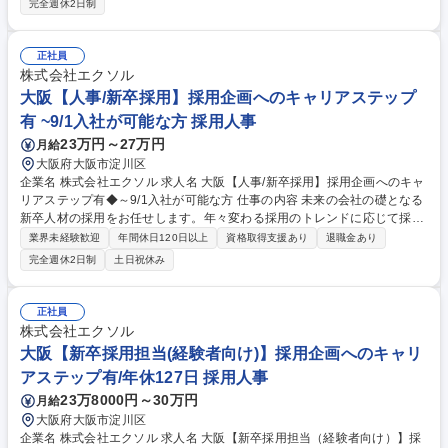
完全週休2日制
対応、他) ■中途採用業務(中途採用戦略立案、人材紹介会社打合せ、面接
日程調整、面接対応、他) ■人事制度立案・運営フォロー、人事施策対応、
等 募集職種 【名古屋】人事（採用）/福利厚生充実/フレックス/完全週休2
正社員
日
株式会社エクソル
大阪【人事/新卒採用】採用企画へのキャリアステップ
有 ~9/1入社が可能な方 採用人事
23万円～27万円
月給
大阪府大阪市淀川区
企業名 株式会社エクソル 求人名 大阪【人事/新卒採用】採用企画へのキャ
リアステップ有◆～9/1入社が可能な方 仕事の内容 未来の会社の礎となる
新卒人材の採用をお任せします。年々変わる採用のトレンドに応じて採用
手法を変えていくため、変化を楽しめる方や、新しい手法に積極的にチャ
業界未経験歓迎
年間休日120日以上
資格取得支援あり
退職金あり
レンジしていきたい方には最適な風土です。 【具体的には】 ■新卒採用計
完全週休2日制
土日祝休み
画の企画、立案、運営 ■募集広告掲載（業者折衝、媒体選定、原稿作成）
■説明会の準備、運営 ■インターンシップ企画、実施 ■社内外の調整業務 ■
面接、面談 ■内定者フォロー ■入社手続 募集職種 大阪【人事/新卒採用】
正社員
採用企画へのキャリアステップ有◆～9/1入社が可能な方
株式会社エクソル
大阪【新卒採用担当(経験者向け)】採用企画へのキャリ
アステップ有/年休127日 採用人事
23万8000円～30万円
月給
大阪府大阪市淀川区
企業名 株式会社エクソル 求人名 大阪【新卒採用担当（経験者向け）】採