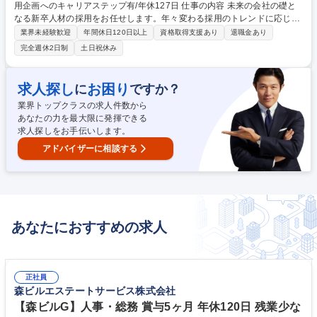
用企画へのキャリアステップ有/年休127日 仕事の内容 未来の会社の礎と
なる新卒人材の採用をお任せします。年々変わる採用のトレンドに応じて
柔軟に採用手法を変えていくため、変化を楽しめる方や、新しい手法に積
業界未経験歓迎
年間休日120日以上
資格取得支援あり
退職金あり
極的にチャレンジしたい方に適した風土です。 【具体的には】 ■新卒採用
完全週休2日制
土日祝休み
計画の企画、立案、運営 ■募集広告掲載（業者折衝、媒体選定、原稿作
成） ■説明会の準備、運営 ■インターンシップ企画、実施 ■社内外の調整
業務 ■面接、面談 ■内定者フォロー ■入社手続 募集職種 大阪【新卒採用担
求人探し
お困り
に
ですか？
当（経験者向け）】採用企画へのキャリアステップ有/年休127日
業界トップクラスの求人件数から
あなたの力を最大限に発揮できる
求人探しをお手伝いします。
アドバイザーに相談する
あなたにおすすめの求人
正社員
森ビルエステートサービス株式会社
【森ビルG】人事・総務 賞与5ヶ月 年休120日 残業少な