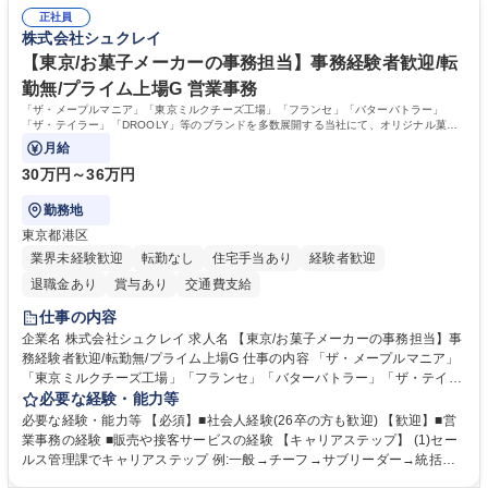
る当社で組織の次代を担うネクスト人材として長期的に成長したい方 ■周
務人事】経験者歓迎！/阪急阪神HDグループ/年休124日
正社員
囲のメンバーと協調しつつ主体性を持って能動的に業務を推進できる方 学
株式会社シュクレイ
歴・資格 学歴：大学院 大学 高専 短大 専修学校 高校 語学力： 資格：
【東京/お菓子メーカーの事務担当】事務経験者歓迎/転
勤無/プライム上場G 営業事務
「ザ・メープルマニア」「東京ミルクチーズ工場」「フランセ」「バターバトラー」
「ザ・テイラー」「DROOLY」等のブランドを多数展開する当社にて、オリジナル菓子
ブランド商品の事務業務をお任せいたします。
月給
30万円～36万円
勤務地
東京都港区
業界未経験歓迎
転勤なし
住宅手当あり
経験者歓迎
退職金あり
賞与あり
交通費支給
仕事の内容
企業名 株式会社シュクレイ 求人名 【東京/お菓子メーカーの事務担当】事
務経験者歓迎/転勤無/プライム上場G 仕事の内容 「ザ・メープルマニア」
「東京ミルクチーズ工場」「フランセ」「バターバトラー」「ザ・テイラ
ー」「DROOLY」等のブランドを多数展開する当社にて、オリジナル菓子
必要な経験・能力等
ブランド商品の事務業務をお任せいたします。 【具体的な業務内容】 ■店
必要な経験・能力等 【必須】■社会人経験(26卒の方も歓迎) 【歓迎】■営
舗からの発注受付/PC入力業務 ■受電対応(社内/社外) ■商品のマスター登
業事務の経験 ■販売や接客サービスの経験 【キャリアステップ】 (1)セー
録 ■日々の売上抽出・報告 ■提携企業への書類送付業務 ■契約書管理業務
ルス管理課でキャリアステップ 例:一般→チーフ→サブリーダー→統括リ
■ホームページへの問い合わせ対応 など 募集職種 【東京/お菓子メーカー
ーダー→マネージャー (2)他ポジションへのキャリアも可能 ※過去、未経