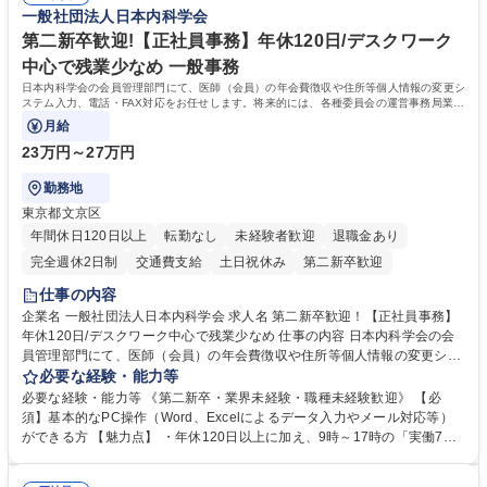
すのでご安心ください。 【当社について】キリングループの広報機能を担
一般社団法人日本内科学会
相談室】お客様のお声をもとにより良い商品づくりへ貢献
う会社として、お客様との出会いを大切にし、磨き上げたホスピタリティ
を込めてコミュニケーションをとりながら広報関連業務を行っておりま
第二新卒歓迎!【正社員事務】年休120日/デスクワーク
す。 学歴・資格 学歴：大学院 大学 高専 短大 専修学校 高校 語学力： 資
中心で残業少なめ 一般事務
格：
日本内科学会の会員管理部門にて、医師（会員）の年会費徴収や住所等個人情報の変更シ
ステム入力、電話・FAX対応をお任せします。将来的には、各種委員会の運営事務局業務
などにも幅広く携わっていただきます。
月給
23万円～27万円
勤務地
東京都文京区
年間休日120日以上
転勤なし
未経験者歓迎
退職金あり
完全週休2日制
交通費支給
土日祝休み
第二新卒歓迎
仕事の内容
企業名 一般社団法人日本内科学会 求人名 第二新卒歓迎！【正社員事務】
年休120日/デスクワーク中心で残業少なめ 仕事の内容 日本内科学会の会
員管理部門にて、医師（会員）の年会費徴収や住所等個人情報の変更シス
テム入力、電話・FAX対応をお任せします。将来的には、各種委員会の運
必要な経験・能力等
営事務局業務などにも幅広く携わっていただきます。 【会員管理・データ
必要な経験・能力等 《第二新卒・業界未経験・職種未経験歓迎》 【必
入力業務】 ・医師（会員）の住所変更、個人情報のシステム登録・更新
須】基本的なPC操作（Word、Excelによるデータ入力やメール対応等）
・年会費の徴収管理や入金データの照合確認 【問い合わせ対応】 ・会員
ができる方 【魅力点】 ・年休120日以上に加え、9時～17時の「実働7時
（医師）からの電話、FAX、ネット申請に伴う相談受付 ・複雑な案件のへ
間勤務」で残業も少なくワークライフバランスは抜群です。 【将来的な業
のエスカレーション・連携対応 募集職種 第二新卒歓迎！【正社員事務】
務（各種委員会運営）】 ・学会内における各種委員会のスケジュール調