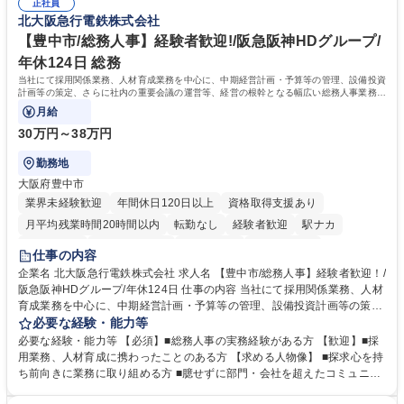
年休120日/デスクワーク中心で残業少なめ
正社員
整、資料作成、当日の運営サポート 学歴・資格 学歴：大学院 大学 語学
北大阪急行電鉄株式会社
力： 資格：
【豊中市/総務人事】経験者歓迎!/阪急阪神HDグループ/
年休124日 総務
当社にて採用関係業務、人材育成業務を中心に、中期経営計画・予算等の管理、設備投資
計画等の策定、さらに社内の重要会議の運営等、経営の根幹となる幅広い総務人事業務全
般を担当していただきます。
月給
30万円～38万円
勤務地
大阪府豊中市
業界未経験歓迎
年間休日120日以上
資格取得支援あり
月平均残業時間20時間以内
転勤なし
経験者歓迎
駅ナカ
退職金あり
完全週休2日制
交通費支給
駅近5分以内
仕事の内容
土日祝休み
服装自由
昼食補助あり
食事補助あり
企業名 北大阪急行電鉄株式会社 求人名 【豊中市/総務人事】経験者歓迎！/
阪急阪神HDグループ/年休124日 仕事の内容 当社にて採用関係業務、人材
育成業務を中心に、中期経営計画・予算等の管理、設備投資計画等の策
定、さらに社内の重要会議の運営等、経営の根幹となる幅広い総務人事業
必要な経験・能力等
務全般を担当していただきます。 【主な業務内容】 ■採用関係業務および
必要な経験・能力等 【必須】■総務人事の実務経験がある方 【歓迎】■採
人材育成(社員研修)業務の推進 ■中期経営計画および予算等の管理 ■設備
用業務、人材育成に携わったことのある方 【求める人物像】 ■探求心を持
投資計画等の策定 ■社内の重要会議の運営 ■その他総務人事業務全般 【入
ち前向きに業務に取り組める方 ■臆せずに部門・会社を超えたコミュニケ
社後】入社後は採用や育成をメインに担当し将来的には経営根幹に関わる
ーションの取れる方 ■自分で考えて行動のできる方 ■第二の創業期を迎え
総務人事業務全般へ幅広く従事していただきます。 募集職種 【豊中市/総