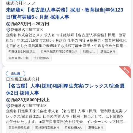
株式会社ヒメノ
未経験可【名古屋/人事労務】採用・教育担当|年休123
日/賞与実績6ヶ月超 採用人事
25万円～29万円
月給
愛知県名古屋市東区
企業名 株式会社ヒメノ 求人名 ☆未経験可【名古屋/人事労務】採用・教育
担当｜年休123日/賞与実績6ヶ月超◎ 仕事の内容 ★採用力・教育体制強化
を目的とした増員募集で未経験でも挑戦可能★ 新卒・中途を含めた採用業
務・労務業務をお任せいたします。 【業務内容詳細】 ■新卒・中途採用
年間休日120日以上
月平均残業時間20時間以内
転勤なし
退職金あり
（学校訪問、説明会企画、面談等） ■教育制度の運用・改善提案 ■内定者
完全週休2日制
土日祝休み
フォロー及び新入社員の入社後のフォロー ■労務業務 （社会保険手続き・
社員の残業時間・有給休暇・健康診断の管理等） ※月2～3回の学校訪
問、社内説明会（月5～10回）や東京本社・東北支店への出張がありま
正社員
す。 募集職種 ☆未経験可【名古屋/人事労務】採用・教育担当｜年休123
日進機工株式会社
日/賞与実績6ヶ月超◎
【名古屋】人事(採用)/福利厚生充実/フレックス/完全週
休2日 採用人事
23万8000円以上
月給
愛知県名古屋市守山区
企業名 日進機工株式会社 求人名 【名古屋】人事（採用）/福利厚生充実/フ
レックス/完全週休2日 仕事の内容 人事（採用）担当として、以下業務を
お任せいたします。 ■新卒採用業務(会社説明会、インターンシップ対応、
新卒イベント出展対応、学校訪問、内定式・入社式対応、内定者フォロ
業界未経験歓迎
資格取得支援あり
時短勤務あり
退職金あり
ー、新卒入社後研修企画、新卒研修講師対応、新卒入社後フォローアップ