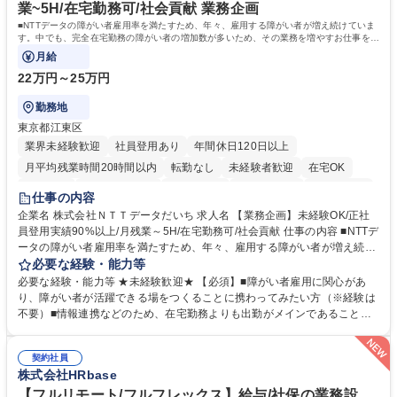
務の持ち帰りも禁止されており、メリハリのある働き方となります。 学
業~5H/在宅勤務可/社会貢献 業務企画
歴・資格 学歴：大学院 大学 高専 短大 語学力： 資格：
■NTTデータの障がい者雇用率を満たすため、年々、雇用する障がい者が増え続けていま
す。中でも、完全在宅勤務の障がい者の増加数が多いため、その業務を増やすお仕事を担
っていただきます。
月給
22万円～25万円
勤務地
東京都江東区
業界未経験歓迎
社員登用あり
年間休日120日以上
月平均残業時間20時間以内
転勤なし
未経験者歓迎
在宅OK
育休あり
完全週休2日制
交通費支給
駅近5分以内
土日祝休み
仕事の内容
企業名 株式会社ＮＴＴデータだいち 求人名 【業務企画】未経験OK/正社
員登用実績90%以上/月残業～5H/在宅勤務可/社会貢献 仕事の内容 ■NTTデ
ータの障がい者雇用率を満たすため、年々、雇用する障がい者が増え続け
ています。中でも、完全在宅勤務の障がい者の増加数が多いため、その業
必要な経験・能力等
務を増やすお仕事を担っていただきます。 【詳細】■既存業務の拡大およ
必要な経験・能力等 ★未経験歓迎★ 【必須】■障がい者雇用に関心があ
び運用のサポート(オペレーション業務:申請書の作成代行等) ■新規事業・
り、障がい者が活躍できる場をつくることに携わってみたい方（※経験は
サービスの企画立案および推進 障がい者の方にどんな仕事があると良いか
不要）■情報連携などのため、在宅勤務よりも出勤がメインであることに
考えてみてほしいと募集しているので、意見を吸い上げ実現に向けて企画
理解いただける方 【魅力・やりがい】自身の企画が障がい者の新たな雇用
します。 ■在宅勤務の障がい者社員とのコミュニケーションを通じた適性
や活躍の場を生む、唯一無二の社会貢献性を実感できます。 【正社員登
やスキルの把握 ■AI活用業務など、既存領域を超えた案件の開拓 ■NTTデ
契約社員
用】正社員登用を前提としておりますので、最短で1.5年～2年で正社員へ
株式会社HRbase
ータグループの会社へ提案活動 募集職種 【業務企画】未経験OK/正社員登
の雇用切り替えとなります。過去の正社員登用率は90％です。 将来的に
用実績90%以上/月残業～5H/在宅勤務可/社会貢献
は当社の中核となる管理職になって頂く事を期待しています。 正社員登用
【フルリモート/フルフレックス】給与/社保の業務設