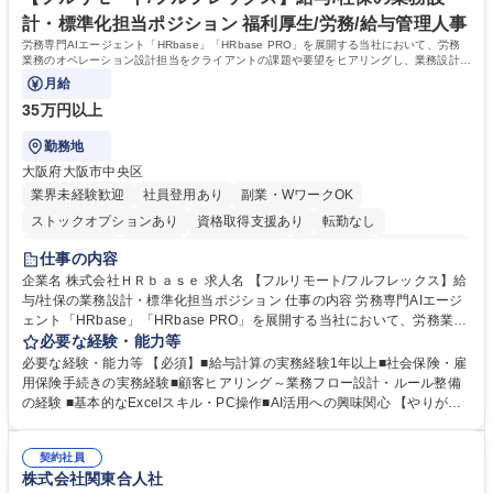
に向け全力でサポートを行いますのでご安心ください。 学歴・資格 学
計・標準化担当ポジション 福利厚生/労務/給与管理人事
歴：大学院 大学 高専 短大 専修学校 高校 語学力： 資格：
労務専門AIエージェント「HRbase」「HRbase PRO」を展開する当社において、労務
業務のオペレーション設計担当をクライアントの課題や要望をヒアリングし、業務設計や
システム設定へと落とし込むポジションです。
月給
35万円以上
勤務地
大阪府大阪市中央区
業界未経験歓迎
社員登用あり
副業・WワークOK
ストックオプションあり
資格取得支援あり
転勤なし
時短勤務あり
在宅OK
完全週休2日制
交通費支給
駅近5分以内
仕事の内容
服装自由
企業名 株式会社ＨＲｂａｓｅ 求人名 【フルリモート/フルフレックス】給
与/社保の業務設計・標準化担当ポジション 仕事の内容 労務専門AIエージ
ェント「HRbase」「HRbase PRO」を展開する当社において、労務業務
のオペレーション設計担当をクライアントの課題や要望をヒアリングし、
必要な経験・能力等
業務設計やシステム設定へと落とし込むポジションです。 【具体的に
必要な経験・能力等 【必須】■給与計算の実務経験1年以上■社会保険・雇
は】・業務オペレーション設計（要件定義/顧客ヒアリング/業務オペレー
用保険手続きの実務経験■顧客ヒアリング～業務フロー設計・ルール整備
ションの洗い出し、ルール整備、システム設定) ・業務マニュアル作成、
の経験 ■基本的なExcelスキル・PC操作■AI活用への興味関心 【やりが
改善 ・給与、賞与計算、及び明細発行 ・社会保険手続（入退社時、年間
い】必要に応じてコンサルティングも行いながら、給与計算や社会保険手
業務など） ・顧客企業のメイン担当者としての窓口対応業務 ・その他
続に関わるフローの設計、マニュアルの作成まで幅広く担当します。単な
（年調等の年次業務など） 募集職種 【フルリモート/フルフレックス】給
契約社員
る設計にとどまらず、ご自身が現場のエキスパートとしてオペレーション
株式会社関東合人社
与/社保の業務設計・標準化担当ポジション
を実行する機会もあり、実務と改善の両面でスキルを発揮できる環境で