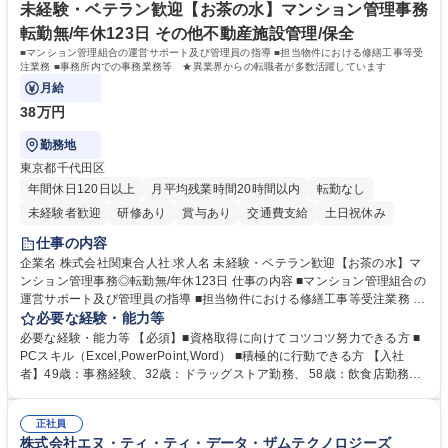
す。 学歴・資格 学歴：大学院 大学 高専 短大 専修学校 高校 語学力： 資
未経験・ベテラン歓迎【お茶の水】マンション管理事務
格：
転勤無/年休123日 その他不動産施設管理/保全
■マンション管理組合の運営サポート及び管理員の指導 ■担当物件における修繕工事等受
注業務 ■事務所内での事務業務等 ★異業界からの転職者が多数活躍しています
月給
38万円
勤務地
東京都千代田区
年間休日120日以上
月平均残業時間20時間以内
転勤なし
未経験者歓迎
研修あり
賞与あり
交通費支給
土日祝休み
仕事の内容
企業名 株式会社関東合人社 求人名 未経験・ベテラン歓迎【お茶の水】マ
ンション管理事務◎転勤無/年休123日 仕事の内容 ■マンション管理組合の
運営サポート及び管理員の指導 ■担当物件における修繕工事等受注業務 ■
事務所内での事務業務等 ★異業界からの転職者が多数活躍しています
必要な経験・能力等
【年収補足】532万円 ＋別途インセンティヴで平均約100万円/年（昨年度
必要な経験・能力等 【必須】■資格取得に向けてコツコツ努力できる方 ■
実績） ＋管理業務主任者資格手当50,000円/月 ★親会社である株式会社合
PCスキル（Excel,PowerPoint,Word） ■積極的に行動できる方 【入社
人社計画研究所社のグループ会社として、質の高いサービスと適性価格を
者】49歳：事務経験、32歳：ドラッグストア勤務、 58歳：飲食店勤務
武器に約20年受託戸数増加中です。https://www.gojin.co.jp/abt/abt_3.html
等：中途採用の9割が未経験者！ 【資格取得支援】■メンター制度■社内模
募集職種 未経験・ベテラン歓迎【お茶の水】マンション管理事務◎転勤
試や研修制度など充実！ ＊未資格者の8割以上が入社2年以内に資格を取
無/年休123日
正社員
得出来ております！ 【魅力】■フレックス制度、未経験からでも下限年収
株式会社エヌ・ティ・ティ・データ・ザムテクノロジーズ
を一律支給！ ■管理業務主任者資格取得後には50,000円/月の手当あり！