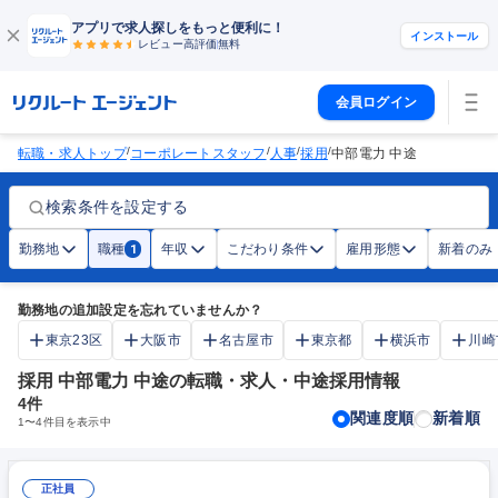
アプリで求人探しをもっと便利に！
インストール
レビュー高評価
無料
会員ログイン
/
/
/
/
転職・求人トップ
コーポレートスタッフ
人事
採用
中部電力 中途
検索条件を設定する
勤務地
職種
年収
こだわり条件
雇用形態
新着のみ
1
勤務地の追加設定を忘れていませんか？
東京23区
大阪市
名古屋市
東京都
横浜市
川崎
採用 中部電力 中途の転職・求人・中途採用情報
4
件
関連度順
新着順
1
〜
4
件目を表示中
正社員