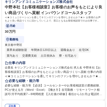
キリンアンドコミュニケーションズ株式会社
ポート■社内ルールの運用・各種社内案内■その他、拠点運営に関わる管理
もに、働き方改革も推進しています。 学歴・資格 学歴：大学院 大学 高専
部門業務 募集職種 【大阪/総務・人事（労務）担当者】3Dプリンター事
短大 専修学校 語学力： 資格：
中野本社【お客様相談室】お客様のお声をもとにより良
業/NTTデータG/年休129日
い商品づくりへ貢献 インバウンドコールスタッフ
≪★コミュニケーションを通してキリンのファンを増やしませんか？★≫ お客様のお声
をより良い商品づくりに活かしていく上で、窓口となるお客様相談室でのお仕事です。
月給
30万円
勤務地
東京都中野区
業界未経験歓迎
年間休日120日以上
退職金あり
在宅OK
賞与あり
交通費支給
土日祝休み
寮・社宅あり
仕事の内容
企業名 キリンアンドコミュニケーションズ株式会社 求人名 中野本社【お
客様相談室】お客様のお声をもとにより良い商品づくりへ貢献 仕事の内容
≪★コミュニケーションを通してキリンのファンを増やしませんか？★≫
お客様のお声をより良い商品づくりに活かしていく上で、窓口となるお客
必要な経験・能力等
様相談室でのお仕事です。 日々お客様からいただくキリングループへのご
必要な経験・能力等 【必須】コールセンターやお客様相談室の業務経験、
意見を、企業活動に活かしています。お客様からの声に迅速かつ誠意をも
PCが使える方（Word・Excel）【働き方】在宅勤務・リモートワーク相
って対応、情報提供するとともにグループ内活動に反映しています。 【具
談可/月平均残業7～8時間程度 【入社後の研修】着任から1か月は電話対応
体的には】電話応対、メール、お手紙対応、ご指摘品調査報告書作成、有
のOJTを中心に実施し、電話対応に慣れた段階でメール・手紙のOJTを実
人チャットボット対応など。 【1日の対応件数】■電話：月間一人当たり
施する予定です。独り立ち以降もしっかりフォローする体制を整えていま
平均100件前後■メール・手紙：同上40件前後 募集職種 中野本社【お客様
正社員