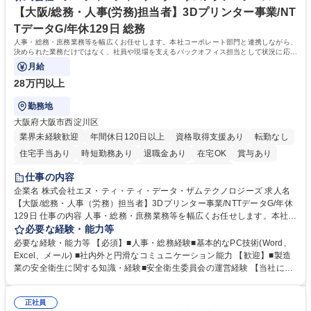
学歴・資格 学歴：大学院 大学 高専 短大 専修学校 高校 語学力： 資格：第
【大阪/総務・人事(労務)担当者】3Dプリンター事業/NT
一種運転免許普通自動車
TデータG/年休129日 総務
人事・総務・庶務業務等を幅広くお任せします。本社コーポレート部門と連携しながら、
決められた業務だけではなく、社員や現場を支えるバックオフィス担当として状況に応じ
て柔軟に対応いただくことを期待します。
月給
28万円以上
勤務地
大阪府大阪市西淀川区
業界未経験歓迎
年間休日120日以上
資格取得支援あり
転勤なし
住宅手当あり
時短勤務あり
退職金あり
在宅OK
賞与あり
完全週休2日制
交通費支給
土日祝休み
服装自由
仕事の内容
企業名 株式会社エヌ・ティ・ティ・データ・ザムテクノロジーズ 求人名
【大阪/総務・人事（労務）担当者】3Dプリンター事業/NTTデータG/年休
129日 仕事の内容 人事・総務・庶務業務等を幅広くお任せします。本社コ
ーポレート部門と連携しながら、決められた業務だけではなく、社員や現
必要な経験・能力等
場を支えるバックオフィス担当として状況に応じて柔軟に対応いただくこ
必要な経験・能力等 【必須】■人事・総務経験■基本的なPC技術(Word、
とを期待します。 【詳細】■入退社手続き、社員情報管理■入社時オリエ
Excel、メール) ■社内外と円滑なコミュニケーション能力 【歓迎】■製造
ンテーションの実施■勤怠・各種申請内容の確認■採用業務のサポート■来
業の安全衛生に関する知識・経験■安全衛生委員会の運営経験 【当社につ
客・電話対応 ■郵便物の受領・発送・管理■オフィス設備・備品管理■建
いて】 ◎設立したばかりの会社であり、一緒に企業を立ち上げ・拡大しよ
物・設備修繕の手配及び業者対応■押印・契約書管理等の庶務業務■安全衛
うという意欲のある方を求めています。 ◎経営に近い立場で幅広くキャリ
生に関する業務等■健康診断、産業医面談、休職・復職手続き等の労務サ
正社員
アが磨けます。 ◎NTTデータグループであり福利厚生は充実しているとと