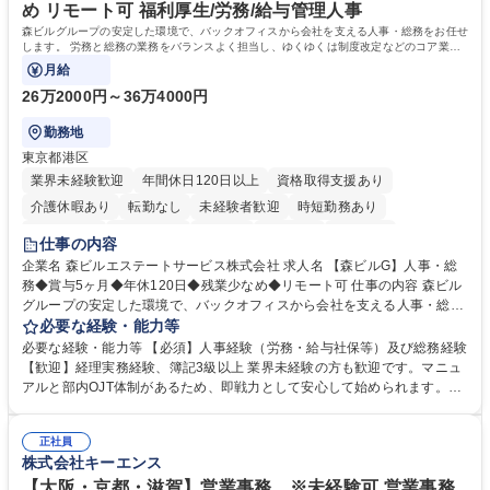
め リモート可 福利厚生/労務/給与管理人事
森ビルグループの安定した環境で、バックオフィスから会社を支える人事・総務をお任せ
します。 労務と総務の業務をバランスよく担当し、ゆくゆくは制度改定などのコア業務
にも挑戦できる、やりがいある環境です。
月給
26万2000円～36万4000円
勤務地
東京都港区
業界未経験歓迎
年間休日120日以上
資格取得支援あり
介護休暇あり
転勤なし
未経験者歓迎
時短勤務あり
経験者歓迎
退職金あり
在宅OK
賞与あり
育休あり
仕事の内容
完全週休2日制
交通費支給
長期歓迎
駅近5分以内
土日祝休み
企業名 森ビルエステートサービス株式会社 求人名 【森ビルG】人事・総
務◆賞与5ヶ月◆年休120日◆残業少なめ◆リモート可 仕事の内容 森ビル
グループの安定した環境で、バックオフィスから会社を支える人事・総務
をお任せします。 労務と総務の業務をバランスよく担当し、ゆくゆくは制
必要な経験・能力等
度改定などのコア業務にも挑戦できる、やりがいある環境です。 ■勤怠管
必要な経験・能力等 【必須】人事経験（労務・給与社保等）及び総務経験
理、給与計算、社会保険手続き、年末調整等の労務管理全般 ■入退社手続
【歓迎】経理実務経験、簿記3級以上 業界未経験の方も歓迎です。マニュ
き、社内規定の改定や人事制度改定などのコア業務 ■社内イベントの企画
アルと部内OJT体制があるため、即戦力として安心して始められます。
運営やその他総務業務全般 ※労務と総務を1：1の割合でお任せ。 入社後
【魅力・やりがい】森ビルGの安定基盤で労務から総務まで幅広く携われ
は部内のOJTを中心に、あなたの経験に合わせて不足している部分はいつ
ます。定型業務に留まらず、社内規定や人事制度の改定など会社のコア業
でも質問・相談できる環境が整っているため、安心して成長できます。 募
正社員
務に挑戦できるため、自身の成長と組織への貢献度をダイレクトに実感で
株式会社キーエンス
集職種 【森ビルG】人事・総務◆賞与5ヶ月◆年休120日◆残業少なめ◆
きます。 残業少なめ、週1日リモート可など、ワークライフバランスを保
リモート可
ち長期活躍できる環境です。 「これまでの幅広い経験を活かし、長期的な
【大阪・京都・滋賀】営業事務 ※未経験可 営業事務