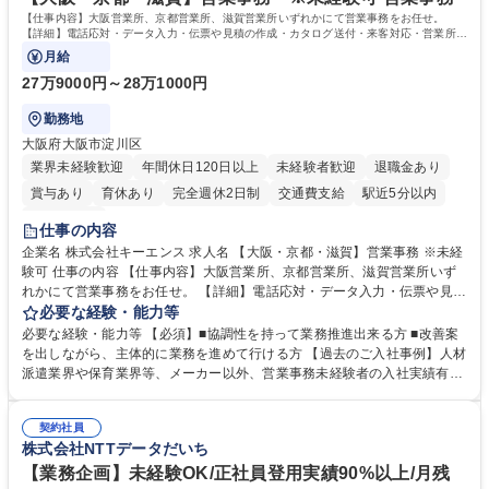
キャリアを築きたい」という前向きな意欲と挑戦を全力で応援します。 学
【仕事内容】大阪営業所、京都営業所、滋賀営業所いずれかにて営業事務をお任せ。
歴・資格 学歴：大学院 大学 高専 短大 専修学校 高校 語学力： 資格：日商
【詳細】電話応対・データ入力・伝票や見積の作成・カタログ送付・来客対応・営業所内
で発生する事務業務や業務改善をお任せ。
簿記検定1級 日商簿記検定2級 日商簿記検定3級
月給
27万9000円～28万1000円
勤務地
大阪府大阪市淀川区
業界未経験歓迎
年間休日120日以上
未経験者歓迎
退職金あり
賞与あり
育休あり
完全週休2日制
交通費支給
駅近5分以内
土日祝休み
仕事の内容
企業名 株式会社キーエンス 求人名 【大阪・京都・滋賀】営業事務 ※未経
験可 仕事の内容 【仕事内容】大阪営業所、京都営業所、滋賀営業所いず
れかにて営業事務をお任せ。 【詳細】電話応対・データ入力・伝票や見積
の作成・カタログ送付・来客対応・営業所内で発生する事務業務や業務改
必要な経験・能力等
善をお任せ。 【教育制度】ご入社後、育成担当とペアになりながらOJTに
必要な経験・能力等 【必須】■協調性を持って業務推進出来る方 ■改善案
て業務を覚えていただくことが可能です。業務システムがきちんと構築さ
を出しながら、主体的に業務を進めて行ける方 【過去のご入社事例】人材
れているため、スムーズに仕事に慣れることができる環境です。また、
派遣業界や保育業界等、メーカー以外、営業事務未経験者の入社実績有
「チームで成果を出す文化」があり、良いやり方を積極的に共有しながら
【当社の事務職について】単なる事務ではなく主体性を発揮したサポート
常に改善を目指す風土のため、安心して業務に取り組んでいただけます。
により、キーエンスの付加価値向上に貢献します。ベースの定型業務に加
募集職種 【大阪・京都・滋賀】営業事務 ※未経験可
契約社員
えて、お客様や社員の状況に合わせ、能動的なサポート、改善の動きも期
株式会社NTTデータだいち
待され。組織を支えるスペシャリストとして、チームに貢献し、結果的に
社員から頼られる存在になることができます。平均19:30の退勤以降の業
【業務企画】未経験OK/正社員登用実績90%以上/月残