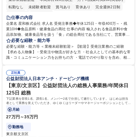
転勤なし
未経験者歓迎
賞与あり
育休あり
完全週休2日制
交通費支給
土日祝休み
仕事の内容
企業名 星和株式会社 求人名 受発注事務◆年休125日・年収400万～・残
業10H◆食品原料・健康食品の商社 仕事の内容 輸入される食品原料や食
品添加物、健康食品等を扱う「食」の総合商社である当社にて、営業事務
として営業サポートや書類作成、データ入力、電話対応などの業務をお任
必要な経験・能力等
せします。 ・受注／出荷指示／売上管理／仕入管理／在庫管理／お客様や
必要な経験・能力等 ＜業種未経験歓迎＞ 【歓迎】受発注業務のご経験
倉庫と電話確認など、販売に関わる事務、営業サポートをお願いします。
【求める人物像】・受発注や物流が好きな方 ・社会人としての基本的な常
・入社後は商品について覚えることから始め、先輩社員OJTと共に業務を
識・コミュニケーション力をお持ちの方 ・電話でのやり取りを含め、相手
進めて頂きます。未経験から始めた方も多数活躍中です。 [業務内容の変
の要件を正しく理解し対応できる方 ・数量・在庫・出荷数などの数値を正
更の範囲:会社の定める業務] 募集職種 受発注事務◆年休125日・年収400
確に扱う業務に抵抗がない方 ・PCを業務で日常的に使用しており、四則
万～・残業10H◆食品原料・健康食品の商社
正社員
演算ができる方 ・業務ルールや指示を理解し、行動できる方 学歴・資格
公益財団法人日本アンチ・ドーピング機構
学歴：大学院 大学 短大 語学力： 資格：
【東京/文京区】公益財団法人の総務人事業務/年間休日
125日 総務
下記業務を部長1名、課長1名、メンバー2名で分担して遂行しています。 はじめは担当
者として業務を覚えていただき、ゆくゆくはリーダーやマネージャーポジションとして活
躍いただくことを期待しています。
月給
27万円～35万円
勤務地
東京都文京区