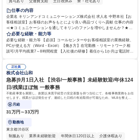
賞与あり
交通費支給
土日祝休み
寮・社宅あり
仕事の内容
企業名 キリンアンドコミュニケーションズ株式会社 求人名 中野本社【お
客様相談室】お客様のお声をもとにより良い商品づくりへ貢献 仕事の内容
≪★コミュニケーションを通してキリンのファンを増やしませんか？★≫
お客様のお声をより良い商品づくりに活かしていく上で、窓口となるお客
必要な経験・能力等
様相談室でのお仕事です。 日々お客様からいただくキリングループへのご
必要な経験・能力等 【必須】コールセンターやお客様相談室の業務経験、
意見を、企業活動に活かしています。お客様からの声に迅速かつ誠意をも
PCが使える方（Word・Excel）【働き方】在宅勤務・リモートワーク相
って対応、情報提供するとともにグループ内活動に反映しています。 【具
談可/月平均残業7～8時間程度 【入社後の研修】着任から1か月は電話対応
体的には】電話応対、メール、お手紙対応、ご指摘品調査報告書作成、有
のOJTを中心に実施し、電話対応に慣れた段階でメール・手紙のOJTを実
人チャットボット対応など。 【1日の対応件数】■電話：月間一人当たり
施する予定です。独り立ち以降もしっかりフォローする体制を整えていま
平均100件前後■メール・手紙：同上40件前後 募集職種 中野本社【お客様
正社員
すのでご安心ください。 【当社について】キリングループの広報機能を担
株式会社山和
相談室】お客様のお声をもとにより良い商品づくりへ貢献
う会社として、お客様との出会いを大切にし、磨き上げたホスピタリティ
を込めてコミュニケーションをとりながら広報関連業務を行っておりま
急募|9月1日入社 【渋谷/一般事務】未経験歓迎/年休124
す。 学歴・資格 学歴：大学院 大学 高専 短大 専修学校 高校 語学力： 資
日/残業ほぼ無 一般事務
格：
不動産事業を展開し、創業以来黒字経営の安定基盤を持つ当社にて、各種事務業務をお任
せします。残業がほぼ発生せず、連続した日程の有給取得が可能なため、WLBを整えた
い方にお勧めの環境です！
月給
31万円～33万円
勤務地
東京都渋谷区
制服あり
業界未経験歓迎
年間休日120日以上
介護休暇あり