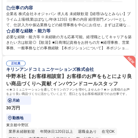
未経験者歓迎
時短勤務あり
退職金あり
在宅OK
賞与あり
仕事の内容
完全週休2日制
交通費支給
駅近5分以内
土日祝休み
服装自由
企業名 株式会社ネオジャパン 求人名 未経験歓迎【経理/みなとみらい】プ
ライム上場/残業ほぼなし/年休123日 仕事の内容 経理部門メンバーとし
寮・社宅あり
て、仕訳入力や振込業務などの経理事務を中心にお任せ。まずは正確な入
力・確認業務からスタートし、既存メンバーと一緒に業務を進めながら段
必要な経験・能力等
階的に経理知識を身につけていただきます。 【具体的には】 ■社内稟議に
必要な経験・能力等 ※未経験の方も応募可能。経理職としてキャリアを築
基づく仕訳入力 ■月末の振込業務 ■明細作成 ■伝票処理、記帳業務 ■既存
きたい方は歓迎◎ 【歓迎】■日商簿記資格をお持ちの方 ■経理事務、営業
メンバーの業務サポート 【将来的には】 ■月次決算補助 ■四半期・年次決
事務、一般事務などの事務経験 【本ポジションについて】 本ポジション
算補助 ■有価証券報告書など開示資料作成補助 ■海外子会社を含む連結決
の魅力は、プライム上場企業の経理部門で、未経験から経理キャリアをス
算補助 ※3～5年程度を目安に、徐々に決算業務へ業務範囲を広げていく
タートできる点です。まずは仕訳入力や振込業務など基礎的な業務から担
想定です。 募集職種 未経験歓迎【経理/みなとみらい】プライム上場/残業
正社員
当し、3～5年をかけて月次決算・四半期決算・開示資料作成補助などへス
キリンアンドコミュニケーションズ株式会社
ほぼなし/年休123日
テップアップできます。また、残業は通常月ほぼなく、決算月でも10時間
未満のため、無理なく経理として専門性を身につけられる環境です。 学
中野本社【お客様相談室】お客様のお声をもとにより良
歴・資格 学歴：大学院 大学 高専 短大 専修学校 高校 語学力： 資格：日商
い商品づくりへ貢献 インバウンドコールスタッフ
簿記検定1級 日商簿記検定2級
≪★コミュニケーションを通してキリンのファンを増やしませんか？★≫ お客様のお声
をより良い商品づくりに活かしていく上で、窓口となるお客様相談室でのお仕事です。
月給
30万円
勤務地
東京都中野区
業界未経験歓迎
年間休日120日以上
退職金あり
在宅OK