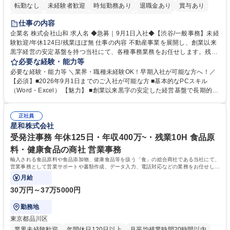
転勤なし
未経験者歓迎
時短勤務あり
退職金あり
賞与あり
育休あり
完全週休2日制
交通費支給
土日祝休み
仕事の内容
企業名 株式会社山和 求人名 ◆急募｜9月1日入社◆【渋谷/一般事務】未経
験歓迎/年休124日/残業ほぼ無 仕事の内容 不動産事業を展開し、創業以来
黒字経営の安定基盤を持つ当社にて、各種事務業務をお任せします。残業
がほぼ発生せず、連続した日程の有給取得が可能なため、WLBを整えたい
必要な経験・能力等
方にお勧めの環境です！ 入社後はOJTを通じて丁寧に研修を行いますの
必要な経験・能力等 ＼業界・職種未経験OK！早期入社が可能な方へ！／
で、事務未経験の方でも安心して臨むことができます。 【業務詳細】■電
【必須】■2026年9月1日までのご入社が可能な方 ■基本的なPCスキル
話・来客対応 ■物件の鍵や社内の備品管理 ■データ入力や書類作成 ■契約
（Word・Excel） 【魅力】 ■創業以来黒字の安定した経営基盤で長期的に
書などのファイリング ■郵送物の仕訳・発送 など 募集職種 ◆急募｜9月1
安心して働ける環境 ■残業ほぼなしで働きやすさ抜群、プライベートとの
日入社◆【渋谷/一般事務】未経験歓迎/年休124日/残業ほぼ無
両立が可能 ■有給取得を積極的に推奨、年間10日程度の取得実績 ■1ヶ月
正社員
のOJTで業務を習得可能、未経験でもしっかりサポート 学歴・資格 学
星和株式会社
歴：大学院 大学 高専 短大 語学力： 資格：
受発注事務 年休125日・年収400万~・残業10H 食品原
料・健康食品の商社 営業事務
輸入される食品原料や食品添加物、健康食品等を扱う「食」の総合商社である当社にて、
営業事務として営業サポートや書類作成、データ入力、電話対応などの業務をお任せしま
す。
月給
30万円～37万5000円
勤務地
東京都品川区
業界未経験歓迎
年間休日120日以上
月平均残業時間20時間以内