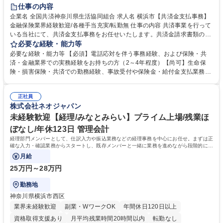
土日祝休み
仕事の内容
企業名 全国共済神奈川県生活協同組合 求人名 横浜市【共済金支払事務】
金融保険業界経験歓迎/各種手当充実/転勤無 仕事の内容 共済事業を行って
いる当社にて、共済金支払事務をお任せいたします。共済金請求書類の受
付・内容確認・審査・データ入力のほか、加入者様や医療機関等からの問
必要な経験・能力等
い合わせ電話対応や書類発送等を担当します。 ■共済金請求書類の受付、
必要な経験・能力等 【必須】電話応対を伴う事務経験、および保険・共
内容確認、および共済金支払に関する審査・事務処理業務全般を担当 ■専
済・金融業界での実務経験をお持ちの方（2～4年程度）【尚可】生命保
用システムへのデータ入力、各種必要書類の作成・発送作業 ■加入者様や
険・損害保険・共済での勤務経験、事故受付や保険金・給付金支払業務経
医療機関等からの各種問い合わせに対する丁寧かつ迅速な電話応対 ■現場
験がある方 【求める人物像】■相手の立場に立った丁寧な対応ができる方
調査の対応および業務プロセスの改善活動 【業務内容の変更範囲】当社の
■チームワークを大切にし、素直に学べる方★外勤の保険営業から内勤事
指定する業務 募集職種 横浜市【共済金支払事務】金融保険業界経験歓迎/
正社員
務へのキャリアチェンジ希望者も大歓迎です！ 学歴・資格 学歴：大学院
株式会社ネオジャパン
各種手当充実/転勤無
大学 高専 短大 専修学校 高校 語学力： 資格：
未経験歓迎【経理/みなとみらい】プライム上場/残業ほ
ぼなし/年休123日 管理会計
経理部門メンバーとして、仕訳入力や振込業務などの経理事務を中心にお任せ。まずは正
確な入力・確認業務からスタートし、既存メンバーと一緒に業務を進めながら段階的に経
理知識を身につけていただきます。
月給
25万円～28万円
勤務地
神奈川県横浜市西区
業界未経験歓迎
副業・WワークOK
年間休日120日以上
資格取得支援あり
月平均残業時間20時間以内
転勤なし