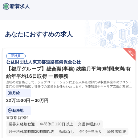
新着求人
あなたにおすすめの求人
正社員
公益財団法人東京都道路整備保全公社
【都庁グループ】総合職(事務) 残業月平均9時間未満/有
給年平均16日取得 一般事務
当社の総合職として、ジョブローテーションによる人事経理部門や収益事業等のフロント
部門の部署等幅広い部署での業務をお任せいたします。研修制度やキャリア支援が充実し
ております！ ※下記業務詳細
月給
22万1500円～30万円
勤務地
東京都新宿区
業界未経験歓迎
年間休日120日以上
介護休暇あり
月平均残業時間20時間以内
転勤なし
住宅手当あり
経験者歓迎