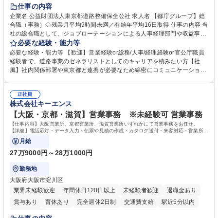
研修あり
退職金あり
賞与あり
完全週休2日制
交通費支給
仕事の内容
駅近5分以内
資格取得手当あり
食事補助あり
企業名 公益財団法人東京都道路整備保全公社 求人名 【都庁グループ】総
合職（事務）◇残業月平均9時間未満／有給年平均16日取得 仕事の内容 当
社の総合職として、ジョブローテーションによる人事経理部門や収益事業
等のフロント部門の部署等幅広い部署での業務をお任せいたします。研修
必要な経験・能力等
制度やキャリア支援が充実しております！ ※下記業務詳細 【業務詳細】■
必要な経験・能力等 【歓迎】営業経験or総務/人事/経理経験or官公庁職員
管理部門：広報、人事、経理など当公社の運営に係る管理業務 ■収益部
経験者で、道路事業のゼネラリストとしてのキャリアを積みたい方【社
門：駐車場の新規開拓、管理運営、新宿駅西口広場の「イベントコーナ
風】社内関係部署や東京都と連携が必要なため綿密にコミュニケーション
ー」などの管理運営 ■道路部門：整備の急がれる骨格幹線道路や木造住宅
を図っています。 【業務の魅力】■幅広く携われる：総合職（事務）で
密集地域の特定整備路線の用地取得、道路に関する普及啓発事業、都内の
は、駐車場の管理運営や道路用地の取得、公益財団法人の中枢を担う管理
道路施設や道路工事現場の見学ツアー事業 ※入社後は上記いずれかの部門
正社員
部門など多岐に渡る業務を経験できます。 ■様々なプロジェクト：駐車場
株式会社キーエンス
へ配属。※業務内容変更の範囲：会社の定める業務 募集職種 【都庁グル
事業の他、新宿駅西口広場内に設置された照明を兼ねた広告「ブライトサ
ープ】総合職（事務）◇残業月平均9時間未満／有給年平均16日取得
イン」の管理運営を行うなど、事業収益を生み出す活動を積極的に行って
【大阪・京都・滋賀】営業事務 ※未経験可 営業事務
います。 学歴・資格 学歴：大学院 大学 高専 短大 専修学校 高校 語学力：
【仕事内容】大阪営業所、京都営業所、滋賀営業所いずれかにて営業事務をお任せ。
資格：
【詳細】電話応対・データ入力・伝票や見積の作成・カタログ送付・来客対応・営業所内
で発生する事務業務や業務改善をお任せ。
月給
27万9000円～28万1000円
勤務地
大阪府大阪市淀川区
業界未経験歓迎
年間休日120日以上
未経験者歓迎
退職金あり
賞与あり
育休あり
完全週休2日制
交通費支給
駅近5分以内
土日祝休み