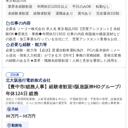
東京都品川区
業界未経験歓迎
年間休日120日以上
平日のみOK
転勤なし
未経験者歓迎
経験者歓迎
退職金あり
賞与あり
完全週休2日制
交通費支給
駅近5分以内
土日祝休み
仕事の内容
企業名 ソーゴー株式会社 求人名 東京都品川区【営業アシスタント】未経
験OK◆受発注・事務◆年間休日130日 仕事の内容 樹脂板や建築資材など
の販売・加工事業を行っている当社にて、営業アシスタント業務をお任せ
いたします。注文対応やWebデータの出力、各所への発注・加工依頼のほ
必要な経験・能力等
か、電話・メール対応等の事務業務を担当します。 ■受注・発注業務：FA
必要な経験・能力等 【必須】普通自動車運転免許、PCの基本操作（メー
Xによる注文対応、Web発注データのプリントアウト、各仕入先・協力会
ル送信・簡単入力程度）ができる方【尚可】事務の実務経験、受発注業務
社への発注および加工依頼等 ■納品書・請求書の作成および発送手配 ■商
の経験のある方★業界・職種未経験歓迎！人柄と意欲を重視した採用を行
品手配・在庫確認・納期調整 ■電話・メールでの問い合わせ対応および付
っています。 【要件】未経験歓迎！未経験からスタートして長く勤務する
随する事務全般 ※高度なPCスキルは不要です。【業務内容の変更範囲】
社員が多数在籍しています。 【求める人物像】納期優先の業界のため状況
当社の指定する業務 募集職種 東京都品川区【営業アシスタント】未経験O
正社員
変化に臨機応変かつ柔軟に対応できる方、約束を守り正確に作業を進めら
北大阪急行電鉄株式会社
K◆受発注・事務◆年間休日130日
れる方を求めています。高度なPCスキルや関数知識は一切不要です。丁
寧な指導体制が整っているため、安心してお仕事をスタートしていただけ
【豊中市/総務人事】経験者歓迎!/阪急阪神HDグループ/
ます。 学歴・資格 学歴：大学院 大学 高専 短大 専修学校 高校 語学力：
年休124日 総務
資格：
当社にて採用関係業務、人材育成業務を中心に、中期経営計画・予算等の管理、設備投資
計画等の策定、さらに社内の重要会議の運営等、経営の根幹となる幅広い総務人事業務全
般を担当していただきます。
月給
30万円～38万円
勤務地