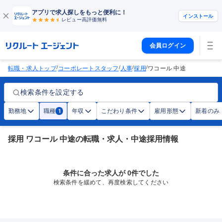
アプリで求人探しをもっと便利に！
インストール
レビュー高評価
無料
会員ログイン
/
/
/
/
転職・求人トップ
コーポレートスタッフ
人事
採用
ワコール 中途
検索条件を設定する
勤務地
職種
年収
こだわり条件
雇用形態
新着のみ
1
採用 ワコール 中途の転職・求人・中途採用情報
条件に合った求人が 0件でした
検索条件を緩めて、再度検索してください