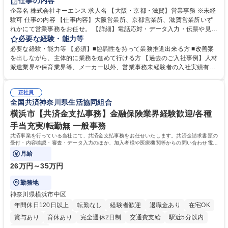
仕事の内容
企業名 株式会社キーエンス 求人名 【大阪・京都・滋賀】営業事務 ※未経
験可 仕事の内容 【仕事内容】大阪営業所、京都営業所、滋賀営業所いず
れかにて営業事務をお任せ。 【詳細】電話応対・データ入力・伝票や見積
の作成・カタログ送付・来客対応・営業所内で発生する事務業務や業務改
必要な経験・能力等
善をお任せ。 【教育制度】ご入社後、育成担当とペアになりながらOJTに
必要な経験・能力等 【必須】■協調性を持って業務推進出来る方 ■改善案
て業務を覚えていただくことが可能です。業務システムがきちんと構築さ
を出しながら、主体的に業務を進めて行ける方 【過去のご入社事例】人材
れているため、スムーズに仕事に慣れることができる環境です。また、
派遣業界や保育業界等、メーカー以外、営業事務未経験者の入社実績有
「チームで成果を出す文化」があり、良いやり方を積極的に共有しながら
【当社の事務職について】単なる事務ではなく主体性を発揮したサポート
常に改善を目指す風土のため、安心して業務に取り組んでいただけます。
により、キーエンスの付加価値向上に貢献します。ベースの定型業務に加
募集職種 【大阪・京都・滋賀】営業事務 ※未経験可
正社員
えて、お客様や社員の状況に合わせ、能動的なサポート、改善の動きも期
全国共済神奈川県生活協同組合
待され。組織を支えるスペシャリストとして、チームに貢献し、結果的に
社員から頼られる存在になることができます。平均19:30の退勤以降の業
横浜市【共済金支払事務】金融保険業界経験歓迎/各種
務の持ち帰りも禁止されており、メリハリのある働き方となります。 学
手当充実/転勤無 一般事務
歴・資格 学歴：大学院 大学 高専 短大 語学力： 資格：
共済事業を行っている当社にて、共済金支払事務をお任せいたします。共済金請求書類の
受付・内容確認・審査・データ入力のほか、加入者様や医療機関等からの問い合わせ電話
対応や書類発送等を担当します。
月給
26万円～35万円
勤務地
神奈川県横浜市中区
年間休日120日以上
転勤なし
経験者歓迎
退職金あり
在宅OK
賞与あり
育休あり
完全週休2日制
交通費支給
駅近5分以内