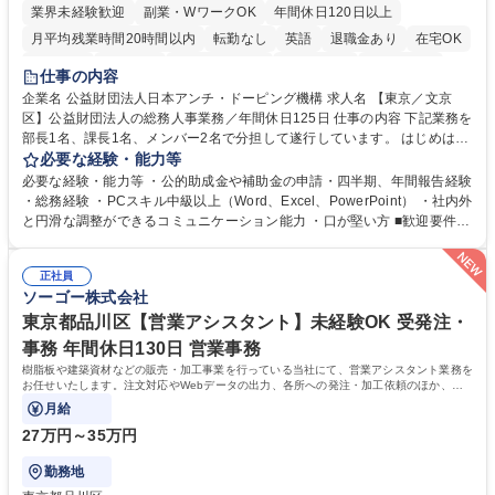
業界未経験歓迎
副業・WワークOK
年間休日120日以上
月平均残業時間20時間以内
転勤なし
英語
退職金あり
在宅OK
賞与あり
育休あり
完全週休2日制
交通費支給
土日祝休み
仕事の内容
食事補助あり
企業名 公益財団法人日本アンチ・ドーピング機構 求人名 【東京／文京
区】公益財団法人の総務人事業務／年間休日125日 仕事の内容 下記業務を
部長1名、課長1名、メンバー2名で分担して遂行しています。 はじめは担
当者として業務を覚えていただき、ゆくゆくはリーダーやマネージャーポ
必要な経験・能力等
ジションとして活躍いただくことを期待しています。 【総務・人事グルー
必要な経験・能力等 ・公的助成金や補助金の申請・四半期、年間報告経験
プの業務内容】 ・人事制度関連 ・採用活動 ・教育研修の企画、実行 ・勤
・総務経験 ・PCスキル中級以上（Word、Excel、PowerPoint） ・社内外
怠管理 ・官公庁への各種提出 ・法定の会議運営（評議員会、理事会） ・
と円滑な調整ができるコミュニケーション能力 ・口が堅い方 ■歓迎要件
コンプライアンス ・内部規程やルールの管理、整備、文書管理 ・契約関
・採用業務経験 ・英語に抵抗がない方 ・営業経験 学歴・資格 学歴：大学
連 ・衛生管理 ・防災関連・公的助成金の管理・オフィス、ファシリティ
院 大学 高専 短大 専修学校 高校 語学力： 資格：
管理 ・福利厚生関連 ・職員からの問合せ、相談対応 ・その他日常の総務
正社員
ソーゴー株式会社
業務全般 募集職種 【東京／文京区】公益財団法人の総務人事業務／年間
休日125日
東京都品川区【営業アシスタント】未経験OK 受発注・
事務 年間休日130日 営業事務
樹脂板や建築資材などの販売・加工事業を行っている当社にて、営業アシスタント業務を
お任せいたします。注文対応やWebデータの出力、各所への発注・加工依頼のほか、電
話・メール対応等の事務業務を担当します。
月給
27万円～35万円
勤務地