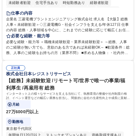
未経験者歓迎
住宅手当あり
時短勤務あり
経験者歓迎
退職金あり
在宅OK
賞与あり
完全週休2日制
交通費支給
仕事の内容
駅近5分以内
土日祝休み
服装自由
寮・社宅あり
食事補助あり
企業名 三菱電機プラントエンジニアリング株式会社 求人名 【大阪】総務
人事＜未経験歓迎＞◇三菱電機G・社会インフラを支える/年休127日 仕事
の内容 総務・人事領域を中心に、これまでのご経験に応じて幅広くお任せ
します。 ＜具体的には＞ ・総務/人事労務（給与・社保・勤怠管理など）
必要な経験・能力等
・採用・教育研修 ・福利厚生運用 など ※基本的には事務所勤務ですが、
必要な経験・能力等 ＜職種未経験歓迎・業界未経験歓迎＞ ～総務、人事
採用や教育等の業務内容により、関西圏以外への日帰り・宿泊を伴う国内
のご経験が無い方でも、意欲のある方であれば未経験OK～ ■歓迎条件：総
出張もございます。 ※担当業務を持ちつつ、お互いに助け合いながら、総
務、人事のご経験をお持ちの方（業界不問） ■求める人物像：・社内外の
務部という組織として協力しながら進める体制です。 募集職種 【大阪】
関係各部門との調整を率先して行い、業務を円滑に遂行できる協調性やコ
総務人事＜未経験歓迎＞◇三菱電機G・社会インフラを支える/年休127日
ミュニケーション能力を持っている方 ・人事総務領域に興味がありゼネラ
正社員
リスト志向をお持ちの方 学歴・資格 学歴：大学院 大学 語学力： 資格：
株式会社日本レジストリサービス
【総務】未経験歓迎 /リモート可/世界で唯一の事業/福
利厚生 /再雇用有 総務
インターネット上の様々なサービスを支える当社にて、執務環境の整備や社内制度の検
討、イベント運営などの幅広い業務を担当し、間接的に会社の生産性向上や成長に貢献し
ている部署です。
月給
27万6000円以上
勤務地
東京都千代田区
年間休日120日以上
ストックオプションあり
資格取得支援あり