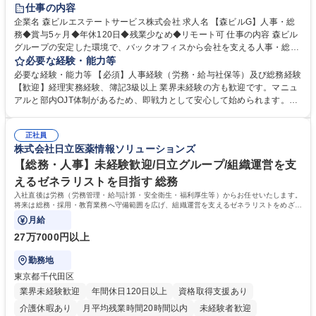
経験者歓迎
退職金あり
在宅OK
賞与あり
育休あり
仕事の内容
完全週休2日制
交通費支給
長期歓迎
駅近5分以内
土日祝休み
企業名 森ビルエステートサービス株式会社 求人名 【森ビルG】人事・総
務◆賞与5ヶ月◆年休120日◆残業少なめ◆リモート可 仕事の内容 森ビル
グループの安定した環境で、バックオフィスから会社を支える人事・総務
をお任せします。 労務と総務の業務をバランスよく担当し、ゆくゆくは制
必要な経験・能力等
度改定などのコア業務にも挑戦できる、やりがいある環境です。 ■勤怠管
必要な経験・能力等 【必須】人事経験（労務・給与社保等）及び総務経験
理、給与計算、社会保険手続き、年末調整等の労務管理全般 ■入退社手続
【歓迎】経理実務経験、簿記3級以上 業界未経験の方も歓迎です。マニュ
き、社内規定の改定や人事制度改定などのコア業務 ■社内イベントの企画
アルと部内OJT体制があるため、即戦力として安心して始められます。
運営やその他総務業務全般 ※労務と総務を1：1の割合でお任せ。 入社後
【魅力・やりがい】森ビルGの安定基盤で労務から総務まで幅広く携われ
は部内のOJTを中心に、あなたの経験に合わせて不足している部分はいつ
ます。定型業務に留まらず、社内規定や人事制度の改定など会社のコア業
でも質問・相談できる環境が整っているため、安心して成長できます。 募
正社員
務に挑戦できるため、自身の成長と組織への貢献度をダイレクトに実感で
株式会社日立医薬情報ソリューションズ
集職種 【森ビルG】人事・総務◆賞与5ヶ月◆年休120日◆残業少なめ◆
きます。 残業少なめ、週1日リモート可など、ワークライフバランスを保
リモート可
ち長期活躍できる環境です。 「これまでの幅広い経験を活かし、長期的な
【総務・人事】未経験歓迎/日立グループ/組織運営を支
キャリアを築きたい」という前向きな意欲と挑戦を全力で応援します。 学
えるゼネラリストを目指す 総務
歴・資格 学歴：大学院 大学 高専 短大 専修学校 高校 語学力： 資格：日商
入社直後は労務（労務管理・給与計算・安全衛生・福利厚生等）からお任せいたします。
簿記検定1級 日商簿記検定2級 日商簿記検定3級
将来は総務・採用・教育業務へ守備範囲を広げ、組織運営を支えるゼネラリストをめざせ
ます。
月給
27万7000円以上
勤務地
東京都千代田区
業界未経験歓迎
年間休日120日以上
資格取得支援あり
介護休暇あり
月平均残業時間20時間以内
未経験者歓迎