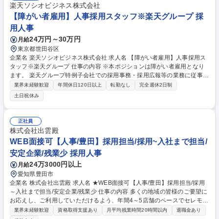
楽天ソシオビジネス株式会社
【障がい者雇用】人事採用スタッフ※楽天グループ 採
用人事
24万円～30万円
月給
東京都世田谷区
企業名 楽天ソシオビジネス株式会社 求人名 【障がい者雇用】人事採用ス
タッフ※楽天グループ 仕事の内容 ※本ポジションは障がい者雇用となり
ます。 楽天グループ特例子会社での採用事務・採用広報等の業務に従事し
ていただきます。 【詳細】■応募者対応、エージェント・支援機関対応■
業界未経験歓迎
年間休日120日以上
転勤なし
完全週休2日制
選考オペレーション全般■社内調整、求人票作成、事業部への求人ヒアリ
土日祝休み
ング■採用イベント企画・運営（会社説明会・社内見学会・面接会）■デー
タ分析、資料作成■その他、採用に纏わる全般業務 ※仕事内容は障がいの
状況により相談に応じます。 ※変更範囲:当社業務全般 募集職種 【障がい
正社員
者雇用】人事採用スタッフ※楽天グループ
株式会社出雲殿
WEB面接可【人事/豊田】採用担当/採用~入社まで担当/
安定企業/残業少 採用人事
24万3000円以上
月給
愛知県豊田市
企業名 株式会社出雲殿 求人名 ★WEB面接可【人事/豊田】採用担当/採用
～入社まで担当/安定企業/残業少 仕事の内容 多くの地域の皆様のご要望に
お応えし、ご利用していただけるよう、年間4～5店舗のペースでセレモニ
ーホールの数を増やしていく予定です。新規店舗出店に伴う、採用業務を
業界未経験歓迎
資格取得支援あり
月平均残業時間20時間以内
退職金あり
お任せいたします。 【具体的には】 ■採用計画の策定■学校・大学訪問 ■