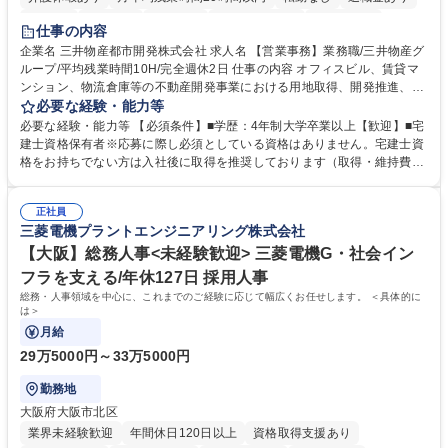
在宅OK
賞与あり
育休あり
完全週休2日制
交通費支給
仕事の内容
駅近5分以内
土日祝休み
寮・社宅あり
企業名 三井物産都市開発株式会社 求人名 【営業事務】業務職/三井物産グ
ループ/平均残業時間10H/完全週休2日 仕事の内容 オフィスビル、賃貸マ
ンション、物流倉庫等の不動産開発事業における用地取得、開発推進、賃
貸運営、売却、仲介・活用提案等を行う営業部門において事務業務を担当
必要な経験・能力等
いただきます。 【詳細】・契約書管理、契約書製本、捺印対応、ファイリ
必要な経験・能力等 【必須条件】■学歴：4年制大学卒業以上【歓迎】■宅
ング、登記簿取得、調書取得・支払業務（各種費用支払、支払管理、請
建士資格保有者※応募に際し必須としている資格はありません。宅建士資
求・支払データ登録、取引先マスター申請対応）・予算作成及び予実管
格をお持ちでない方は入社後に取得を推奨しております（取得・維持費用
理・各種稟議書、報告書作成業務・各種台帳管理、交際費・会議費支払報
の一部補助あり） 【求める人物像】 ・向学心豊かで、主体的に行動でき
告書作成及び月次管理・部内総務庶務全般 など※※配属先によっては上記
る方。 ・社内外の多様な関係者と協調して業務を進められるコミュニケー
の他に担当頂く業務が発生する場合があります。 募集職種 【営業事務】
正社員
ション力がある方。 ・チャレンジを厭わず、粘り強く業務に取り組める
三菱電機プラントエンジニアリング株式会社
業務職/三井物産グループ/平均残業時間10H/完全週休2日
方。多様な関係者と謙虚に信頼関係を構築でき、期限を意識したスケジュ
ール管理が出来る方。※将来的に他部署（営業部門、コーポレート部門）
【大阪】総務人事<未経験歓迎> 三菱電機G・社会イン
へのジョブローテーションの可能性があります。 学歴・資格 学歴：大学
フラを支える/年休127日 採用人事
院 大学 語学力： 資格：宅地建物取引士
総務・人事領域を中心に、これまでのご経験に応じて幅広くお任せします。 ＜具体的に
は＞
月給
29万5000円～33万5000円
勤務地
大阪府大阪市北区
業界未経験歓迎
年間休日120日以上
資格取得支援あり