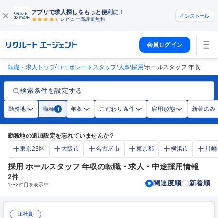
アプリで求人探しをもっと便利に！
インストール
レビュー高評価
無料
会員ログイン
/
/
/
/
転職・求人トップ
コーポレートスタッフ
人事
採用
ホールスタッフ 年収
検索条件を設定する
勤務地
職種
年収
こだわり条件
雇用形態
新着のみ
1
勤務地の追加設定を忘れていませんか？
東京23区
大阪市
名古屋市
東京都
横浜市
川崎
採用 ホールスタッフ 年収の転職・求人・中途採用情報
2
件
関連度順
新着順
1
〜
2
件目を表示中
正社員