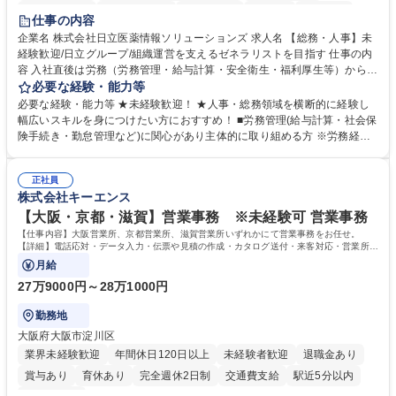
住宅手当あり
時短勤務あり
退職金あり
在宅OK
賞与あり
仕事の内容
育休あり
完全週休2日制
交通費支給
土日祝休み
寮・社宅あり
企業名 株式会社日立医薬情報ソリューションズ 求人名 【総務・人事】未
経験歓迎/日立グループ/組織運営を支えるゼネラリストを目指す 仕事の内
容 入社直後は労務（労務管理・給与計算・安全衛生・福利厚生等）からお
任せいたします。将来は総務・採用・教育業務へ守備範囲を広げ、組織運
必要な経験・能力等
営を支えるゼネラリストをめざせます。 ・初期業務：労働時間管理、給与
必要な経験・能力等 ★未経験歓迎！ ★人事・総務領域を横断的に経験し
計算、社会保険対応、福利厚生管理、安全衛生、健康経営推進等をお任せ
幅広いスキルを身につけたい方におすすめ！ ■労務管理(給与計算・社会保
します。ご経験に応じて、休職者管理など、幅広く経験を積んでいただき
険手続き・勤怠管理など)に関心があり主体的に取り組める方 ※労務経験
ます。 ・将来的な広がり：総務・採用・教育・税務対応・経営企画等。
者は早期にご活躍いただけます。 ■チームで仕事を推進できる方■将来は
★メンバーがマンツーマンで丁寧に教えるため、ご経験が浅くても安心！
マネジメント職として活躍したい 【尚可】■人事、労務、採用、教育業務
幅広く経験を積みたい意欲がある方に最適な環境です。 募集職種 【総
正社員
のご経験 ■労務管理（給与計算・社会保険手続き・勤怠管理など）の経験
株式会社キーエンス
務・人事】未経験歓迎/日立グループ/組織運営を支えるゼネラリストを目
■衛生管理者の資格をお持ちの方 学歴・資格 学歴：大学院 大学 高専 短大
指す
専修学校 高校 語学力： 資格：
【大阪・京都・滋賀】営業事務 ※未経験可 営業事務
【仕事内容】大阪営業所、京都営業所、滋賀営業所いずれかにて営業事務をお任せ。
【詳細】電話応対・データ入力・伝票や見積の作成・カタログ送付・来客対応・営業所内
で発生する事務業務や業務改善をお任せ。
月給
27万9000円～28万1000円
勤務地
大阪府大阪市淀川区
業界未経験歓迎
年間休日120日以上
未経験者歓迎
退職金あり
賞与あり
育休あり
完全週休2日制
交通費支給
駅近5分以内