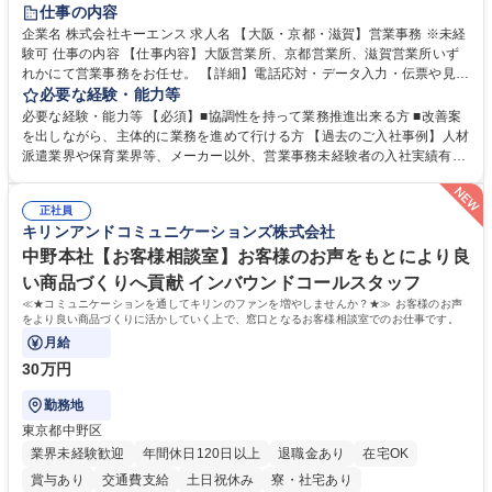
土日祝休み
仕事の内容
企業名 株式会社キーエンス 求人名 【大阪・京都・滋賀】営業事務 ※未経
験可 仕事の内容 【仕事内容】大阪営業所、京都営業所、滋賀営業所いず
れかにて営業事務をお任せ。 【詳細】電話応対・データ入力・伝票や見積
の作成・カタログ送付・来客対応・営業所内で発生する事務業務や業務改
必要な経験・能力等
善をお任せ。 【教育制度】ご入社後、育成担当とペアになりながらOJTに
必要な経験・能力等 【必須】■協調性を持って業務推進出来る方 ■改善案
て業務を覚えていただくことが可能です。業務システムがきちんと構築さ
を出しながら、主体的に業務を進めて行ける方 【過去のご入社事例】人材
れているため、スムーズに仕事に慣れることができる環境です。また、
派遣業界や保育業界等、メーカー以外、営業事務未経験者の入社実績有
「チームで成果を出す文化」があり、良いやり方を積極的に共有しながら
【当社の事務職について】単なる事務ではなく主体性を発揮したサポート
常に改善を目指す風土のため、安心して業務に取り組んでいただけます。
により、キーエンスの付加価値向上に貢献します。ベースの定型業務に加
募集職種 【大阪・京都・滋賀】営業事務 ※未経験可
正社員
えて、お客様や社員の状況に合わせ、能動的なサポート、改善の動きも期
キリンアンドコミュニケーションズ株式会社
待され。組織を支えるスペシャリストとして、チームに貢献し、結果的に
社員から頼られる存在になることができます。平均19:30の退勤以降の業
中野本社【お客様相談室】お客様のお声をもとにより良
務の持ち帰りも禁止されており、メリハリのある働き方となります。 学
い商品づくりへ貢献 インバウンドコールスタッフ
歴・資格 学歴：大学院 大学 高専 短大 語学力： 資格：
≪★コミュニケーションを通してキリンのファンを増やしませんか？★≫ お客様のお声
をより良い商品づくりに活かしていく上で、窓口となるお客様相談室でのお仕事です。
月給
30万円
勤務地
東京都中野区
業界未経験歓迎
年間休日120日以上
退職金あり
在宅OK
賞与あり
交通費支給
土日祝休み
寮・社宅あり