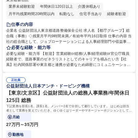
東京都新宿区
業界未経験歓迎
年間休日120日以上
介護休暇あり
月平均残業時間20時間以内
転勤なし
住宅手当あり
経験者歓迎
研修あり
退職金あり
賞与あり
完全週休2日制
交通費支給
仕事の内容
駅近5分以内
資格取得手当あり
食事補助あり
企業名 公益財団法人東京都道路整備保全公社 求人名 【都庁グループ】総
合職（事務）◇残業月平均9時間未満／有給年平均16日取得 仕事の内容 当
社の総合職として、ジョブローテーションによる人事経理部門や収益事業
等のフロント部門の部署等幅広い部署での業務をお任せいたします。研修
必要な経験・能力等
制度やキャリア支援が充実しております！ ※下記業務詳細 【業務詳細】■
必要な経験・能力等 【歓迎】営業経験or総務/人事/経理経験or官公庁職員
管理部門：広報、人事、経理など当公社の運営に係る管理業務 ■収益部
経験者で、道路事業のゼネラリストとしてのキャリアを積みたい方【社
門：駐車場の新規開拓、管理運営、新宿駅西口広場の「イベントコーナ
風】社内関係部署や東京都と連携が必要なため綿密にコミュニケーション
ー」などの管理運営 ■道路部門：整備の急がれる骨格幹線道路や木造住宅
を図っています。 【業務の魅力】■幅広く携われる：総合職（事務）で
密集地域の特定整備路線の用地取得、道路に関する普及啓発事業、都内の
は、駐車場の管理運営や道路用地の取得、公益財団法人の中枢を担う管理
道路施設や道路工事現場の見学ツアー事業 ※入社後は上記いずれかの部門
正社員
部門など多岐に渡る業務を経験できます。 ■様々なプロジェクト：駐車場
公益財団法人日本アンチ・ドーピング機構
へ配属。※業務内容変更の範囲：会社の定める業務 募集職種 【都庁グル
事業の他、新宿駅西口広場内に設置された照明を兼ねた広告「ブライトサ
ープ】総合職（事務）◇残業月平均9時間未満／有給年平均16日取得
イン」の管理運営を行うなど、事業収益を生み出す活動を積極的に行って
【東京/文京区】公益財団法人の総務人事業務/年間休日
います。 学歴・資格 学歴：大学院 大学 高専 短大 専修学校 高校 語学力：
125日 総務
資格：
下記業務を部長1名、課長1名、メンバー2名で分担して遂行しています。 はじめは担当
者として業務を覚えていただき、ゆくゆくはリーダーやマネージャーポジションとして活
躍いただくことを期待しています。
月給
27万円～35万円
勤務地