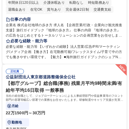
年間休日120日以上
介護休暇あり
転勤なし
時短勤務あり
退職金あり
在宅OK
賞与あり
完全週休2日制
交通費支給
駅近5分以内
土日祝休み
仕事の内容
企業名 株式会社地球の歩き方 求人名 【企画営業/行政・企業向け観光推進
支援】旅行ガイドブック『地球の歩き方』 仕事の内容 『地球の歩き方』
の広告をはじめとするトータルソリューションの企画営業をお任せしま
す。クライアントは、観光（海外旅行、国内旅行、インバウンド）で地域
必要な経験・能力等
や事業を推進したい国内外の行政や企業です。 【業務詳細】■『地球の歩
必要な経験・能力等 【いずれかの経験】法人営業/広告/PR/マーケティン
き方』は海外旅行ガイドブックのNo.1ブランドであり、国内旅行において
グ/メディア企画 【働き方】在宅勤務可能/フレックスタイム/子育て中の方
も牽引しております。観光推進支援においても、業界を牽引する意欲的な
でも働きやすい環境です。 【魅力】 ■海外旅行ガイドブックのシェアNo.1
取り組みが期待されています■インバウンドは、日本の地域の未来を担う
メディアとして、個人旅行文化の拡大と定着を担ってきたブランドに携わ
国策事業です。「GOOD LUCK TRIP」は、海外旅行ガイドブックと同様
ることが可能です。 ■国内旅行ガイドブックは立ち上げ間もない新規事業
に、インバウンドのトップブランドに成長しております■旅が業務であ
正社員
であり、「地球の歩き方」としてどう取り組むか、共に形を作るコアメン
公益財団法人東京都道路整備保全公社
り、日常です。旅好きにはこれ以上ない環境です 募集職種 【企画営業/行
バーとして活躍いただきます。 学歴・資格 学歴：大学院 大学 語学力： 資
政・企業向け観光推進支援】旅行ガイドブック『地球の歩き方』
格：
【都庁グループ】総合職(事務) 残業月平均9時間未満/有
給年平均16日取得 一般事務
当社の総合職として、ジョブローテーションによる人事経理部門や収益事業等のフロント
部門の部署等幅広い部署での業務をお任せいたします。研修制度やキャリア支援が充実し
ております！ ※下記業務詳細
月給
22万1500円～30万円
勤務地