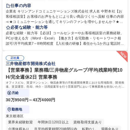
仕事の内容
企業名 キリンアンドコミュニケーションズ株式会社 求人名 中野本社【お
客様相談室】お客様のお声をもとにより良い商品づくりへ貢献 仕事の内容
≪★コミュニケーションを通してキリンのファンを増やしませんか？★≫
お客様のお声をより良い商品づくりに活かしていく上で、窓口となるお客
必要な経験・能力等
様相談室でのお仕事です。 日々お客様からいただくキリングループへのご
必要な経験・能力等 【必須】コールセンターやお客様相談室の業務経験、
意見を、企業活動に活かしています。お客様からの声に迅速かつ誠意をも
PCが使える方（Word・Excel）【働き方】在宅勤務・リモートワーク相
って対応、情報提供するとともにグループ内活動に反映しています。 【具
談可/月平均残業7～8時間程度 【入社後の研修】着任から1か月は電話対応
体的には】電話応対、メール、お手紙対応、ご指摘品調査報告書作成、有
のOJTを中心に実施し、電話対応に慣れた段階でメール・手紙のOJTを実
人チャットボット対応など。 【1日の対応件数】■電話：月間一人当たり
施する予定です。独り立ち以降もしっかりフォローする体制を整えていま
平均100件前後■メール・手紙：同上40件前後 募集職種 中野本社【お客様
正社員
すのでご安心ください。 【当社について】キリングループの広報機能を担
三井物産都市開発株式会社
相談室】お客様のお声をもとにより良い商品づくりへ貢献
う会社として、お客様との出会いを大切にし、磨き上げたホスピタリティ
を込めてコミュニケーションをとりながら広報関連業務を行っておりま
【営業事務】業務職/三井物産グループ/平均残業時間10
す。 学歴・資格 学歴：大学院 大学 高専 短大 専修学校 高校 語学力： 資
H/完全週休2日 営業事務
格：
オフィスビル、賃貸マンション、物流倉庫等の不動産開発事業における用地取得、開発推
進、賃貸運営、売却、仲介・活用提案等を行う営業部門において事務業務を担当いただき
ます。
月給
30万9500円～43万4000円
勤務地
東京都港区
業界未経験歓迎
年間休日120日以上
資格取得支援あり
介護休暇あり
月平均残業時間20時間以内
転勤なし
退職金あり