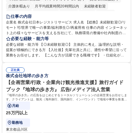
介護休暇あり
月平均残業時間20時間以内
未経験者歓迎
住宅手当あり
時短勤務あり
研修あり
在宅OK
賞与あり
仕事の内容
完全週休2日制
交通費支給
駅近5分以内
土日祝休み
服装自由
企業名 株式会社日本レジストリサービス 求人名 【総務】未経験歓迎◎/リ
モート可/世界で唯一の事業/福利厚生◎/再雇用有 仕事の内容 インターネッ
ト上の様々なサービスを支える当社にて、執務環境の整備や社内制度の検
討、イベント運営などの幅広い業務を担当し、間接的に会社の生産性向上
必要な経験・能力等
や成長に貢献している部署です。 会社の全メンバーが安心して長く成果を
必要な経験・能力等 【◎未経験歓迎◎】 主体的に考え、論理的な説明・
発揮できる環境を整えるために、毎日のメンテナンスや維持管理に加え、
提案が積極的にできる方 【入社後】先輩社員と共に、適性や希望に沿って
新たな施策検討を積極的に行っていただき、会社全体を巻き込み課題解決
業務をお任せします。 【こんな方が活躍できる職種です】 ・仕組化が好
を推進。 ・オフィス運営：執務環境の整備・物品管理・社内規定整備/改
き/得意・協働の姿勢を持っている・優先順位付け、マルチタスクが得意・
善・イベント企画/運営・非常時の対応 など、本人の希望や適性によって
様々な立場で物事を考えられる・定型業務だけでなく突発的な出来事にも
幅広い業務の体得が可能で、多様なキャリアパスを描くことも可能です。
正社員
対処できる・新しいことに興味関心がある 【魅力】■自己啓発支援：資格
株式会社地球の歩き方
募集職種 【総務】未経験歓迎◎/リモート可/世界で唯一の事業/福利厚生◎/
取得や通信教育など費用の80%（年間25万円まで）を補助 ■住宅手当：家
再雇用有
賃の50%（月額7万円まで）を補助 学歴・資格 学歴：大学院 大学 語学
【企画営業/行政・企業向け観光推進支援】旅行ガイド
力： 資格：
ブック『地球の歩き方』 広告/メディア法人営業
『地球の歩き方』の広告をはじめとするトータルソリューションの企画営業をお任せしま
す。クライアントは、観光（海外旅行、国内旅行、インバウンド）で地域や事業を推進し
たい国内外の行政や企業です。
月給
25万円以上
勤務地
東京都品川区