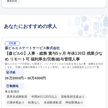
服装自由
会社説明会の実施■インターシップ実施 ■採用HPの企画・制作・業者対応
■採用チャネル選定・運用 ■応募者の書類選考・日程調整■面接対応 ■内定
後のフォロー■入社手続き 募集職種 ★WEB面接可【人事/豊田】採用担当/
採用～入社まで担当/安定企業/残業少
あなたにおすすめの求人
正社員
森ビルエステートサービス株式会社
【森ビルG】人事・総務 賞与5ヶ月 年休120日 残業少な
め リモート可 福利厚生/労務/給与管理人事
森ビルグループの安定した環境で、バックオフィスから会社を支える人事・総務をお任せ
します。 労務と総務の業務をバランスよく担当し、ゆくゆくは制度改定などのコア業務
にも挑戦できる、やりがいある環境です。
月給
26万2000円～36万4000円
勤務地
東京都港区
業界未経験歓迎
年間休日120日以上
資格取得支援あり
介護休暇あり
転勤なし
未経験者歓迎
時短勤務あり