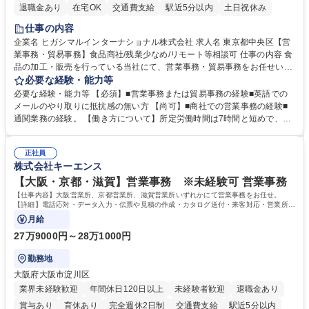
退職金あり
在宅OK
交通費支給
駅近5分以内
土日祝休み
仕事の内容
企業名 ヒガシマルインターナショナル株式会社 求人名 東京都中央区【営
業事務・貿易事務】食品商社/残業少なめ/リモート等相談可 仕事の内容 食
品の加工・販売を行っている当社にて、営業事務・貿易事務をお任せいた
します。営業社員のサポートポジションとして、受発注から海外工場との
必要な経験・能力等
調整まで幅広く対応し、当社事業の根幹を支えていただきます。 ■受発注
必要な経験・能力等 【必須】■営業事務または貿易事務の経験■英語での
業務、請求書発行 ■海外工場とのスケジュール調整 ■在庫管理 ■輸入書類
メールのやり取りに抵抗感の無い方 【尚可】■商社での営業事務の経験■
の確認・作成 ■配送手配 ■通関業者を通して行う輸出入業全般 ■倉庫との
通関業務の経験。 【働き方について】所定労働時間は7時間と短めで、残
倉入れ調整等 ※ゼネラリストとしてのキャリアアップを目指すことが可能
業も月平均20時間以下です。時差出勤制度や週1日のリモート勤務も相談
です。単に商品を販売するだけでなく原料の仕入れから販売までをトータ
可能で、ワークライフバランスを保ち長期就業しやすい環境です。 【当社
ルプロデュースしているため、商品に関わる全ての業務をサポート頂きま
正社員
の強み】1991年の設立以来、外食産業を中心としたお客様の多様なニー
株式会社キーエンス
す。 募集職種 東京都中央区【営業事務・貿易事務】食品商社/残業少なめ/
ズに沿った冷凍水産物等の生産・輸入・販売を一貫して手掛けています。
リモート等相談可
自社工場と海外拠点の強固な連携によるワンストップサービスが最大の強
【大阪・京都・滋賀】営業事務 ※未経験可 営業事務
みです。 学歴・資格 学歴：大学院 大学 語学力：英語 資格：
【仕事内容】大阪営業所、京都営業所、滋賀営業所いずれかにて営業事務をお任せ。
【詳細】電話応対・データ入力・伝票や見積の作成・カタログ送付・来客対応・営業所内
で発生する事務業務や業務改善をお任せ。
月給
27万9000円～28万1000円
勤務地
大阪府大阪市淀川区
業界未経験歓迎
年間休日120日以上
未経験者歓迎
退職金あり
賞与あり
育休あり
完全週休2日制
交通費支給
駅近5分以内