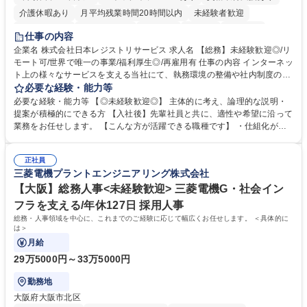
介護休暇あり
月平均残業時間20時間以内
未経験者歓迎
住宅手当あり
時短勤務あり
研修あり
在宅OK
賞与あり
仕事の内容
完全週休2日制
交通費支給
駅近5分以内
土日祝休み
服装自由
企業名 株式会社日本レジストリサービス 求人名 【総務】未経験歓迎◎/リ
モート可/世界で唯一の事業/福利厚生◎/再雇用有 仕事の内容 インターネッ
ト上の様々なサービスを支える当社にて、執務環境の整備や社内制度の検
討、イベント運営などの幅広い業務を担当し、間接的に会社の生産性向上
必要な経験・能力等
や成長に貢献している部署です。 会社の全メンバーが安心して長く成果を
必要な経験・能力等 【◎未経験歓迎◎】 主体的に考え、論理的な説明・
発揮できる環境を整えるために、毎日のメンテナンスや維持管理に加え、
提案が積極的にできる方 【入社後】先輩社員と共に、適性や希望に沿って
新たな施策検討を積極的に行っていただき、会社全体を巻き込み課題解決
業務をお任せします。 【こんな方が活躍できる職種です】 ・仕組化が好
を推進。 ・オフィス運営：執務環境の整備・物品管理・社内規定整備/改
き/得意・協働の姿勢を持っている・優先順位付け、マルチタスクが得意・
善・イベント企画/運営・非常時の対応 など、本人の希望や適性によって
様々な立場で物事を考えられる・定型業務だけでなく突発的な出来事にも
幅広い業務の体得が可能で、多様なキャリアパスを描くことも可能です。
正社員
対処できる・新しいことに興味関心がある 【魅力】■自己啓発支援：資格
三菱電機プラントエンジニアリング株式会社
募集職種 【総務】未経験歓迎◎/リモート可/世界で唯一の事業/福利厚生◎/
取得や通信教育など費用の80%（年間25万円まで）を補助 ■住宅手当：家
再雇用有
賃の50%（月額7万円まで）を補助 学歴・資格 学歴：大学院 大学 語学
【大阪】総務人事<未経験歓迎> 三菱電機G・社会イン
力： 資格：
フラを支える/年休127日 採用人事
総務・人事領域を中心に、これまでのご経験に応じて幅広くお任せします。 ＜具体的に
は＞
月給
29万5000円～33万5000円
勤務地
大阪府大阪市北区