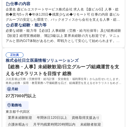
経験者歓迎
退職金あり
在宅OK
賞与あり
育休あり
仕事の内容
完全週休2日制
交通費支給
長期歓迎
駅近5分以内
土日祝休み
企業名 森ビルエステートサービス株式会社 求人名 【森ビルG】人事・総
務◆賞与5ヶ月◆年休120日◆残業少なめ◆リモート可 仕事の内容 森ビル
グループの安定した環境で、バックオフィスから会社を支える人事・総務
をお任せします。 労務と総務の業務をバランスよく担当し、ゆくゆくは制
必要な経験・能力等
度改定などのコア業務にも挑戦できる、やりがいある環境です。 ■勤怠管
必要な経験・能力等 【必須】人事経験（労務・給与社保等）及び総務経験
理、給与計算、社会保険手続き、年末調整等の労務管理全般 ■入退社手続
【歓迎】経理実務経験、簿記3級以上 業界未経験の方も歓迎です。マニュ
き、社内規定の改定や人事制度改定などのコア業務 ■社内イベントの企画
アルと部内OJT体制があるため、即戦力として安心して始められます。
運営やその他総務業務全般 ※労務と総務を1：1の割合でお任せ。 入社後
【魅力・やりがい】森ビルGの安定基盤で労務から総務まで幅広く携われ
は部内のOJTを中心に、あなたの経験に合わせて不足している部分はいつ
ます。定型業務に留まらず、社内規定や人事制度の改定など会社のコア業
でも質問・相談できる環境が整っているため、安心して成長できます。 募
正社員
務に挑戦できるため、自身の成長と組織への貢献度をダイレクトに実感で
株式会社日立医薬情報ソリューションズ
集職種 【森ビルG】人事・総務◆賞与5ヶ月◆年休120日◆残業少なめ◆
きます。 残業少なめ、週1日リモート可など、ワークライフバランスを保
リモート可
ち長期活躍できる環境です。 「これまでの幅広い経験を活かし、長期的な
【総務・人事】未経験歓迎/日立グループ/組織運営を支
キャリアを築きたい」という前向きな意欲と挑戦を全力で応援します。 学
えるゼネラリストを目指す 総務
歴・資格 学歴：大学院 大学 高専 短大 専修学校 高校 語学力： 資格：日商
入社直後は労務（労務管理・給与計算・安全衛生・福利厚生等）からお任せいたします。
簿記検定1級 日商簿記検定2級 日商簿記検定3級
将来は総務・採用・教育業務へ守備範囲を広げ、組織運営を支えるゼネラリストをめざせ
ます。
月給
27万7000円以上
勤務地
東京都千代田区
業界未経験歓迎
年間休日120日以上
資格取得支援あり
介護休暇あり
月平均残業時間20時間以内
未経験者歓迎