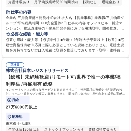
介護休暇あり
月平均残業時間20時間以内
転勤なし
退職金あり
在宅OK
賞与あり
育休あり
完全週休2日制
交通費支給
仕事の内容
駅近5分以内
土日祝休み
寮・社宅あり
企業名 三井物産都市開発株式会社 求人名 【営業事務】業務職/三井物産グ
ループ/平均残業時間10H/完全週休2日 仕事の内容 オフィスビル、賃貸マ
ンション、物流倉庫等の不動産開発事業における用地取得、開発推進、賃
貸運営、売却、仲介・活用提案等を行う営業部門において事務業務を担当
必要な経験・能力等
いただきます。 【詳細】・契約書管理、契約書製本、捺印対応、ファイリ
必要な経験・能力等 【必須条件】■学歴：4年制大学卒業以上【歓迎】■宅
ング、登記簿取得、調書取得・支払業務（各種費用支払、支払管理、請
建士資格保有者※応募に際し必須としている資格はありません。宅建士資
求・支払データ登録、取引先マスター申請対応）・予算作成及び予実管
格をお持ちでない方は入社後に取得を推奨しております（取得・維持費用
理・各種稟議書、報告書作成業務・各種台帳管理、交際費・会議費支払報
の一部補助あり） 【求める人物像】 ・向学心豊かで、主体的に行動でき
告書作成及び月次管理・部内総務庶務全般 など※※配属先によっては上記
る方。 ・社内外の多様な関係者と協調して業務を進められるコミュニケー
の他に担当頂く業務が発生する場合があります。 募集職種 【営業事務】
正社員
ション力がある方。 ・チャレンジを厭わず、粘り強く業務に取り組める
株式会社日本レジストリサービス
業務職/三井物産グループ/平均残業時間10H/完全週休2日
方。多様な関係者と謙虚に信頼関係を構築でき、期限を意識したスケジュ
ール管理が出来る方。※将来的に他部署（営業部門、コーポレート部門）
【総務】未経験歓迎 /リモート可/世界で唯一の事業/福
へのジョブローテーションの可能性があります。 学歴・資格 学歴：大学
利厚生 /再雇用有 総務
院 大学 語学力： 資格：宅地建物取引士
インターネット上の様々なサービスを支える当社にて、執務環境の整備や社内制度の検
討、イベント運営などの幅広い業務を担当し、間接的に会社の生産性向上や成長に貢献し
ている部署です。
月給
27万6000円以上
勤務地
東京都千代田区
年間休日120日以上
ストックオプションあり
資格取得支援あり