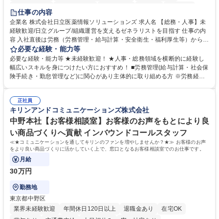
住宅手当あり
時短勤務あり
退職金あり
在宅OK
賞与あり
仕事の内容
育休あり
完全週休2日制
交通費支給
土日祝休み
寮・社宅あり
企業名 株式会社日立医薬情報ソリューションズ 求人名 【総務・人事】未
経験歓迎/日立グループ/組織運営を支えるゼネラリストを目指す 仕事の内
容 入社直後は労務（労務管理・給与計算・安全衛生・福利厚生等）からお
任せいたします。将来は総務・採用・教育業務へ守備範囲を広げ、組織運
必要な経験・能力等
営を支えるゼネラリストをめざせます。 ・初期業務：労働時間管理、給与
必要な経験・能力等 ★未経験歓迎！ ★人事・総務領域を横断的に経験し
計算、社会保険対応、福利厚生管理、安全衛生、健康経営推進等をお任せ
幅広いスキルを身につけたい方におすすめ！ ■労務管理(給与計算・社会保
します。ご経験に応じて、休職者管理など、幅広く経験を積んでいただき
険手続き・勤怠管理など)に関心があり主体的に取り組める方 ※労務経験
ます。 ・将来的な広がり：総務・採用・教育・税務対応・経営企画等。
者は早期にご活躍いただけます。 ■チームで仕事を推進できる方■将来は
★メンバーがマンツーマンで丁寧に教えるため、ご経験が浅くても安心！
マネジメント職として活躍したい 【尚可】■人事、労務、採用、教育業務
幅広く経験を積みたい意欲がある方に最適な環境です。 募集職種 【総
正社員
のご経験 ■労務管理（給与計算・社会保険手続き・勤怠管理など）の経験
キリンアンドコミュニケーションズ株式会社
務・人事】未経験歓迎/日立グループ/組織運営を支えるゼネラリストを目
■衛生管理者の資格をお持ちの方 学歴・資格 学歴：大学院 大学 高専 短大
指す
専修学校 高校 語学力： 資格：
中野本社【お客様相談室】お客様のお声をもとにより良
い商品づくりへ貢献 インバウンドコールスタッフ
≪★コミュニケーションを通してキリンのファンを増やしませんか？★≫ お客様のお声
をより良い商品づくりに活かしていく上で、窓口となるお客様相談室でのお仕事です。
月給
30万円
勤務地
東京都中野区
業界未経験歓迎
年間休日120日以上
退職金あり
在宅OK