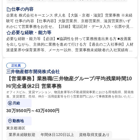
土日祝休み
仕事の内容
企業名 株式会社キーエンス 求人名 【大阪・京都・滋賀】営業事務 ※未経
験可 仕事の内容 【仕事内容】大阪営業所、京都営業所、滋賀営業所いず
れかにて営業事務をお任せ。 【詳細】電話応対・データ入力・伝票や見積
の作成・カタログ送付・来客対応・営業所内で発生する事務業務や業務改
必要な経験・能力等
善をお任せ。 【教育制度】ご入社後、育成担当とペアになりながらOJTに
必要な経験・能力等 【必須】■協調性を持って業務推進出来る方 ■改善案
て業務を覚えていただくことが可能です。業務システムがきちんと構築さ
を出しながら、主体的に業務を進めて行ける方 【過去のご入社事例】人材
れているため、スムーズに仕事に慣れることができる環境です。また、
派遣業界や保育業界等、メーカー以外、営業事務未経験者の入社実績有
「チームで成果を出す文化」があり、良いやり方を積極的に共有しながら
【当社の事務職について】単なる事務ではなく主体性を発揮したサポート
常に改善を目指す風土のため、安心して業務に取り組んでいただけます。
により、キーエンスの付加価値向上に貢献します。ベースの定型業務に加
募集職種 【大阪・京都・滋賀】営業事務 ※未経験可
正社員
えて、お客様や社員の状況に合わせ、能動的なサポート、改善の動きも期
三井物産都市開発株式会社
待され。組織を支えるスペシャリストとして、チームに貢献し、結果的に
社員から頼られる存在になることができます。平均19:30の退勤以降の業
【営業事務】業務職/三井物産グループ/平均残業時間10
務の持ち帰りも禁止されており、メリハリのある働き方となります。 学
H/完全週休2日 営業事務
歴・資格 学歴：大学院 大学 高専 短大 語学力： 資格：
オフィスビル、賃貸マンション、物流倉庫等の不動産開発事業における用地取得、開発推
進、賃貸運営、売却、仲介・活用提案等を行う営業部門において事務業務を担当いただき
ます。
月給
30万9500円～43万4000円
勤務地
東京都港区
業界未経験歓迎
年間休日120日以上
資格取得支援あり