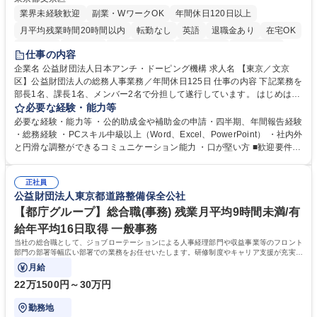
業界未経験歓迎
副業・WワークOK
年間休日120日以上
月平均残業時間20時間以内
転勤なし
英語
退職金あり
在宅OK
賞与あり
育休あり
完全週休2日制
交通費支給
土日祝休み
仕事の内容
食事補助あり
企業名 公益財団法人日本アンチ・ドーピング機構 求人名 【東京／文京
区】公益財団法人の総務人事業務／年間休日125日 仕事の内容 下記業務を
部長1名、課長1名、メンバー2名で分担して遂行しています。 はじめは担
当者として業務を覚えていただき、ゆくゆくはリーダーやマネージャーポ
必要な経験・能力等
ジションとして活躍いただくことを期待しています。 【総務・人事グルー
必要な経験・能力等 ・公的助成金や補助金の申請・四半期、年間報告経験
プの業務内容】 ・人事制度関連 ・採用活動 ・教育研修の企画、実行 ・勤
・総務経験 ・PCスキル中級以上（Word、Excel、PowerPoint） ・社内外
怠管理 ・官公庁への各種提出 ・法定の会議運営（評議員会、理事会） ・
と円滑な調整ができるコミュニケーション能力 ・口が堅い方 ■歓迎要件
コンプライアンス ・内部規程やルールの管理、整備、文書管理 ・契約関
・採用業務経験 ・英語に抵抗がない方 ・営業経験 学歴・資格 学歴：大学
連 ・衛生管理 ・防災関連・公的助成金の管理・オフィス、ファシリティ
院 大学 高専 短大 専修学校 高校 語学力： 資格：
管理 ・福利厚生関連 ・職員からの問合せ、相談対応 ・その他日常の総務
正社員
公益財団法人東京都道路整備保全公社
業務全般 募集職種 【東京／文京区】公益財団法人の総務人事業務／年間
休日125日
【都庁グループ】総合職(事務) 残業月平均9時間未満/有
給年平均16日取得 一般事務
当社の総合職として、ジョブローテーションによる人事経理部門や収益事業等のフロント
部門の部署等幅広い部署での業務をお任せいたします。研修制度やキャリア支援が充実し
ております！ ※下記業務詳細
月給
22万1500円～30万円
勤務地