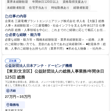
業界未経験歓迎
年間休日120日以上
資格取得支援あり
未経験者歓迎
住宅手当あり
時短勤務あり
経験者歓迎
退職金あり
在宅OK
賞与あり
完全週休2日制
交通費支給
仕事の内容
駅近5分以内
土日祝休み
服装自由
寮・社宅あり
食事補助あり
企業名 三菱電機プラントエンジニアリング株式会社 求人名 【大阪】総務
人事＜未経験歓迎＞◇三菱電機G・社会インフラを支える/年休127日 仕事
の内容 総務・人事領域を中心に、これまでのご経験に応じて幅広くお任せ
します。 ＜具体的には＞ ・総務/人事労務（給与・社保・勤怠管理など）
必要な経験・能力等
・採用・教育研修 ・福利厚生運用 など ※基本的には事務所勤務ですが、
必要な経験・能力等 ＜職種未経験歓迎・業界未経験歓迎＞ ～総務、人事
採用や教育等の業務内容により、関西圏以外への日帰り・宿泊を伴う国内
のご経験が無い方でも、意欲のある方であれば未経験OK～ ■歓迎条件：総
出張もございます。 ※担当業務を持ちつつ、お互いに助け合いながら、総
務、人事のご経験をお持ちの方（業界不問） ■求める人物像：・社内外の
務部という組織として協力しながら進める体制です。 募集職種 【大阪】
関係各部門との調整を率先して行い、業務を円滑に遂行できる協調性やコ
総務人事＜未経験歓迎＞◇三菱電機G・社会インフラを支える/年休127日
ミュニケーション能力を持っている方 ・人事総務領域に興味がありゼネラ
正社員
リスト志向をお持ちの方 学歴・資格 学歴：大学院 大学 語学力： 資格：
公益財団法人日本アンチ・ドーピング機構
【東京/文京区】公益財団法人の総務人事業務/年間休日
125日 総務
下記業務を部長1名、課長1名、メンバー2名で分担して遂行しています。 はじめは担当
者として業務を覚えていただき、ゆくゆくはリーダーやマネージャーポジションとして活
躍いただくことを期待しています。
月給
27万円～35万円
勤務地
東京都文京区