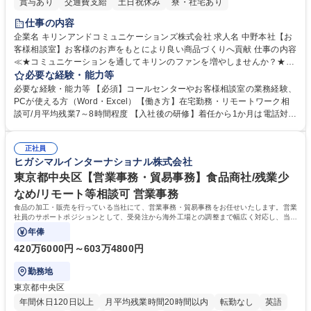
賞与あり
交通費支給
土日祝休み
寮・社宅あり
仕事の内容
企業名 キリンアンドコミュニケーションズ株式会社 求人名 中野本社【お
客様相談室】お客様のお声をもとにより良い商品づくりへ貢献 仕事の内容
≪★コミュニケーションを通してキリンのファンを増やしませんか？★≫
お客様のお声をより良い商品づくりに活かしていく上で、窓口となるお客
必要な経験・能力等
様相談室でのお仕事です。 日々お客様からいただくキリングループへのご
必要な経験・能力等 【必須】コールセンターやお客様相談室の業務経験、
意見を、企業活動に活かしています。お客様からの声に迅速かつ誠意をも
PCが使える方（Word・Excel）【働き方】在宅勤務・リモートワーク相
って対応、情報提供するとともにグループ内活動に反映しています。 【具
談可/月平均残業7～8時間程度 【入社後の研修】着任から1か月は電話対応
体的には】電話応対、メール、お手紙対応、ご指摘品調査報告書作成、有
のOJTを中心に実施し、電話対応に慣れた段階でメール・手紙のOJTを実
人チャットボット対応など。 【1日の対応件数】■電話：月間一人当たり
施する予定です。独り立ち以降もしっかりフォローする体制を整えていま
平均100件前後■メール・手紙：同上40件前後 募集職種 中野本社【お客様
正社員
すのでご安心ください。 【当社について】キリングループの広報機能を担
ヒガシマルインターナショナル株式会社
相談室】お客様のお声をもとにより良い商品づくりへ貢献
う会社として、お客様との出会いを大切にし、磨き上げたホスピタリティ
を込めてコミュニケーションをとりながら広報関連業務を行っておりま
東京都中央区【営業事務・貿易事務】食品商社/残業少
す。 学歴・資格 学歴：大学院 大学 高専 短大 専修学校 高校 語学力： 資
なめ/リモート等相談可 営業事務
格：
食品の加工・販売を行っている当社にて、営業事務・貿易事務をお任せいたします。営業
社員のサポートポジションとして、受発注から海外工場との調整まで幅広く対応し、当社
事業の根幹を支えていただきます。
年俸
420万6000円～603万4800円
勤務地
東京都中央区
年間休日120日以上
月平均残業時間20時間以内
転勤なし
英語