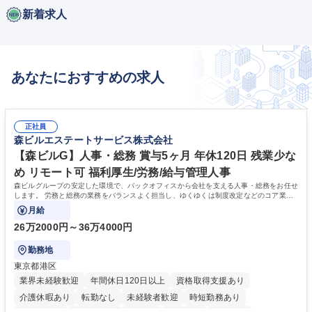
新着求人
あなたにおすすめの求人
正社員
森ビルエステートサービス株式会社
【森ビルG】人事・総務 賞与5ヶ月 年休120日 残業少な
め リモート可 福利厚生/労務/給与管理人事
森ビルグループの安定した環境で、バックオフィスから会社を支える人事・総務をお任せ
します。 労務と総務の業務をバランスよく担当し、ゆくゆくは制度改定などのコア業務
にも挑戦できる、やりがいある環境です。
月給
26万2000円～36万4000円
勤務地
東京都港区
業界未経験歓迎
年間休日120日以上
資格取得支援あり
介護休暇あり
転勤なし
未経験者歓迎
時短勤務あり