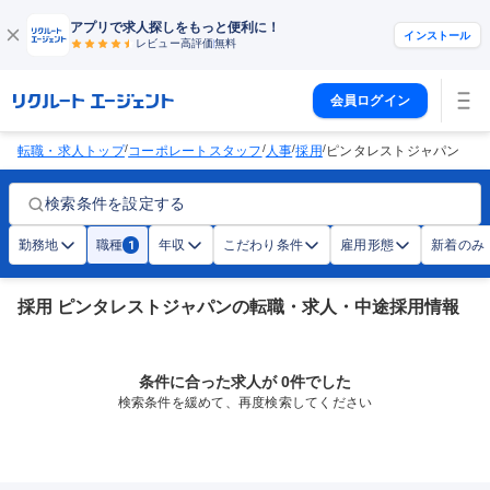
アプリで求人探しをもっと便利に！
インストール
レビュー高評価
無料
会員ログイン
/
/
/
/
転職・求人トップ
コーポレートスタッフ
人事
採用
ピンタレストジャパン
検索条件を設定する
勤務地
職種
年収
こだわり条件
雇用形態
新着のみ
1
採用 ピンタレストジャパンの転職・求人・中途採用情報
条件に合った求人が 0件でした
検索条件を緩めて、再度検索してください