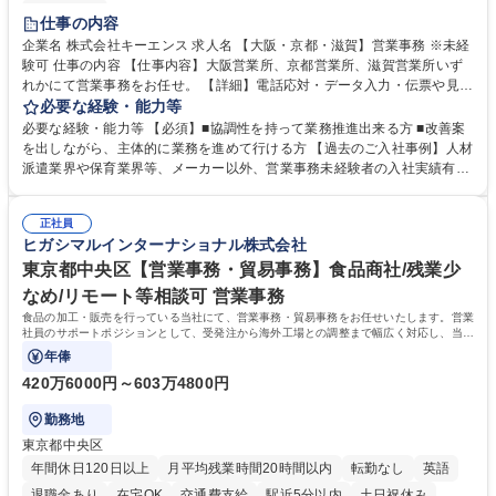
土日祝休み
仕事の内容
企業名 株式会社キーエンス 求人名 【大阪・京都・滋賀】営業事務 ※未経
験可 仕事の内容 【仕事内容】大阪営業所、京都営業所、滋賀営業所いず
れかにて営業事務をお任せ。 【詳細】電話応対・データ入力・伝票や見積
の作成・カタログ送付・来客対応・営業所内で発生する事務業務や業務改
必要な経験・能力等
善をお任せ。 【教育制度】ご入社後、育成担当とペアになりながらOJTに
必要な経験・能力等 【必須】■協調性を持って業務推進出来る方 ■改善案
て業務を覚えていただくことが可能です。業務システムがきちんと構築さ
を出しながら、主体的に業務を進めて行ける方 【過去のご入社事例】人材
れているため、スムーズに仕事に慣れることができる環境です。また、
派遣業界や保育業界等、メーカー以外、営業事務未経験者の入社実績有
「チームで成果を出す文化」があり、良いやり方を積極的に共有しながら
【当社の事務職について】単なる事務ではなく主体性を発揮したサポート
常に改善を目指す風土のため、安心して業務に取り組んでいただけます。
により、キーエンスの付加価値向上に貢献します。ベースの定型業務に加
募集職種 【大阪・京都・滋賀】営業事務 ※未経験可
正社員
えて、お客様や社員の状況に合わせ、能動的なサポート、改善の動きも期
ヒガシマルインターナショナル株式会社
待され。組織を支えるスペシャリストとして、チームに貢献し、結果的に
社員から頼られる存在になることができます。平均19:30の退勤以降の業
東京都中央区【営業事務・貿易事務】食品商社/残業少
務の持ち帰りも禁止されており、メリハリのある働き方となります。 学
なめ/リモート等相談可 営業事務
歴・資格 学歴：大学院 大学 高専 短大 語学力： 資格：
食品の加工・販売を行っている当社にて、営業事務・貿易事務をお任せいたします。営業
社員のサポートポジションとして、受発注から海外工場との調整まで幅広く対応し、当社
事業の根幹を支えていただきます。
年俸
420万6000円～603万4800円
勤務地
東京都中央区
年間休日120日以上
月平均残業時間20時間以内
転勤なし
英語
退職金あり
在宅OK
交通費支給
駅近5分以内
土日祝休み