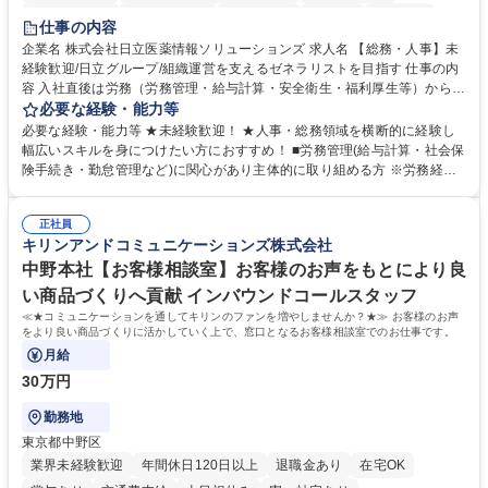
住宅手当あり
時短勤務あり
退職金あり
在宅OK
賞与あり
仕事の内容
育休あり
完全週休2日制
交通費支給
土日祝休み
寮・社宅あり
企業名 株式会社日立医薬情報ソリューションズ 求人名 【総務・人事】未
経験歓迎/日立グループ/組織運営を支えるゼネラリストを目指す 仕事の内
容 入社直後は労務（労務管理・給与計算・安全衛生・福利厚生等）からお
任せいたします。将来は総務・採用・教育業務へ守備範囲を広げ、組織運
必要な経験・能力等
営を支えるゼネラリストをめざせます。 ・初期業務：労働時間管理、給与
必要な経験・能力等 ★未経験歓迎！ ★人事・総務領域を横断的に経験し
計算、社会保険対応、福利厚生管理、安全衛生、健康経営推進等をお任せ
幅広いスキルを身につけたい方におすすめ！ ■労務管理(給与計算・社会保
します。ご経験に応じて、休職者管理など、幅広く経験を積んでいただき
険手続き・勤怠管理など)に関心があり主体的に取り組める方 ※労務経験
ます。 ・将来的な広がり：総務・採用・教育・税務対応・経営企画等。
者は早期にご活躍いただけます。 ■チームで仕事を推進できる方■将来は
★メンバーがマンツーマンで丁寧に教えるため、ご経験が浅くても安心！
マネジメント職として活躍したい 【尚可】■人事、労務、採用、教育業務
幅広く経験を積みたい意欲がある方に最適な環境です。 募集職種 【総
正社員
のご経験 ■労務管理（給与計算・社会保険手続き・勤怠管理など）の経験
キリンアンドコミュニケーションズ株式会社
務・人事】未経験歓迎/日立グループ/組織運営を支えるゼネラリストを目
■衛生管理者の資格をお持ちの方 学歴・資格 学歴：大学院 大学 高専 短大
指す
専修学校 高校 語学力： 資格：
中野本社【お客様相談室】お客様のお声をもとにより良
い商品づくりへ貢献 インバウンドコールスタッフ
≪★コミュニケーションを通してキリンのファンを増やしませんか？★≫ お客様のお声
をより良い商品づくりに活かしていく上で、窓口となるお客様相談室でのお仕事です。
月給
30万円
勤務地
東京都中野区
業界未経験歓迎
年間休日120日以上
退職金あり
在宅OK