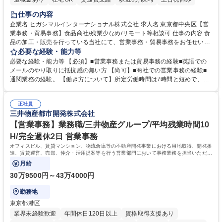
仕事の内容
企業名 ヒガシマルインターナショナル株式会社 求人名 東京都中央区【営
業事務・貿易事務】食品商社/残業少なめ/リモート等相談可 仕事の内容 食
品の加工・販売を行っている当社にて、営業事務・貿易事務をお任せいた
します。営業社員のサポートポジションとして、受発注から海外工場との
必要な経験・能力等
調整まで幅広く対応し、当社事業の根幹を支えていただきます。 ■受発注
必要な経験・能力等 【必須】■営業事務または貿易事務の経験■英語での
業務、請求書発行 ■海外工場とのスケジュール調整 ■在庫管理 ■輸入書類
メールのやり取りに抵抗感の無い方 【尚可】■商社での営業事務の経験■
の確認・作成 ■配送手配 ■通関業者を通して行う輸出入業全般 ■倉庫との
通関業務の経験。 【働き方について】所定労働時間は7時間と短めで、残
倉入れ調整等 ※ゼネラリストとしてのキャリアアップを目指すことが可能
業も月平均20時間以下です。時差出勤制度や週1日のリモート勤務も相談
です。単に商品を販売するだけでなく原料の仕入れから販売までをトータ
可能で、ワークライフバランスを保ち長期就業しやすい環境です。 【当社
ルプロデュースしているため、商品に関わる全ての業務をサポート頂きま
正社員
の強み】1991年の設立以来、外食産業を中心としたお客様の多様なニー
三井物産都市開発株式会社
す。 募集職種 東京都中央区【営業事務・貿易事務】食品商社/残業少なめ/
ズに沿った冷凍水産物等の生産・輸入・販売を一貫して手掛けています。
リモート等相談可
自社工場と海外拠点の強固な連携によるワンストップサービスが最大の強
【営業事務】業務職/三井物産グループ/平均残業時間10
みです。 学歴・資格 学歴：大学院 大学 語学力：英語 資格：
H/完全週休2日 営業事務
オフィスビル、賃貸マンション、物流倉庫等の不動産開発事業における用地取得、開発推
進、賃貸運営、売却、仲介・活用提案等を行う営業部門において事務業務を担当いただき
ます。
月給
30万9500円～43万4000円
勤務地
東京都港区
業界未経験歓迎
年間休日120日以上
資格取得支援あり