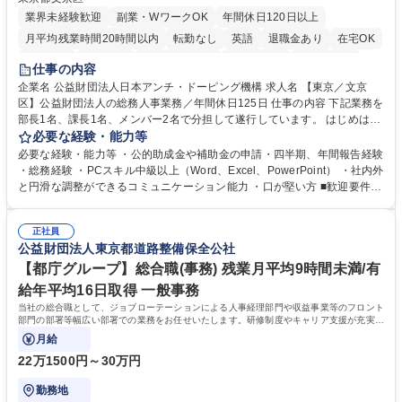
業界未経験歓迎
副業・WワークOK
年間休日120日以上
月平均残業時間20時間以内
転勤なし
英語
退職金あり
在宅OK
賞与あり
育休あり
完全週休2日制
交通費支給
土日祝休み
仕事の内容
食事補助あり
企業名 公益財団法人日本アンチ・ドーピング機構 求人名 【東京／文京
区】公益財団法人の総務人事業務／年間休日125日 仕事の内容 下記業務を
部長1名、課長1名、メンバー2名で分担して遂行しています。 はじめは担
当者として業務を覚えていただき、ゆくゆくはリーダーやマネージャーポ
必要な経験・能力等
ジションとして活躍いただくことを期待しています。 【総務・人事グルー
必要な経験・能力等 ・公的助成金や補助金の申請・四半期、年間報告経験
プの業務内容】 ・人事制度関連 ・採用活動 ・教育研修の企画、実行 ・勤
・総務経験 ・PCスキル中級以上（Word、Excel、PowerPoint） ・社内外
怠管理 ・官公庁への各種提出 ・法定の会議運営（評議員会、理事会） ・
と円滑な調整ができるコミュニケーション能力 ・口が堅い方 ■歓迎要件
コンプライアンス ・内部規程やルールの管理、整備、文書管理 ・契約関
・採用業務経験 ・英語に抵抗がない方 ・営業経験 学歴・資格 学歴：大学
連 ・衛生管理 ・防災関連・公的助成金の管理・オフィス、ファシリティ
院 大学 高専 短大 専修学校 高校 語学力： 資格：
管理 ・福利厚生関連 ・職員からの問合せ、相談対応 ・その他日常の総務
正社員
公益財団法人東京都道路整備保全公社
業務全般 募集職種 【東京／文京区】公益財団法人の総務人事業務／年間
休日125日
【都庁グループ】総合職(事務) 残業月平均9時間未満/有
給年平均16日取得 一般事務
当社の総合職として、ジョブローテーションによる人事経理部門や収益事業等のフロント
部門の部署等幅広い部署での業務をお任せいたします。研修制度やキャリア支援が充実し
ております！ ※下記業務詳細
月給
22万1500円～30万円
勤務地