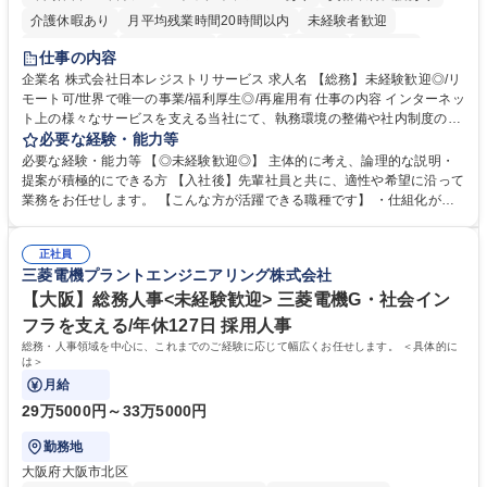
介護休暇あり
月平均残業時間20時間以内
未経験者歓迎
住宅手当あり
時短勤務あり
研修あり
在宅OK
賞与あり
仕事の内容
完全週休2日制
交通費支給
駅近5分以内
土日祝休み
服装自由
企業名 株式会社日本レジストリサービス 求人名 【総務】未経験歓迎◎/リ
モート可/世界で唯一の事業/福利厚生◎/再雇用有 仕事の内容 インターネッ
ト上の様々なサービスを支える当社にて、執務環境の整備や社内制度の検
討、イベント運営などの幅広い業務を担当し、間接的に会社の生産性向上
必要な経験・能力等
や成長に貢献している部署です。 会社の全メンバーが安心して長く成果を
必要な経験・能力等 【◎未経験歓迎◎】 主体的に考え、論理的な説明・
発揮できる環境を整えるために、毎日のメンテナンスや維持管理に加え、
提案が積極的にできる方 【入社後】先輩社員と共に、適性や希望に沿って
新たな施策検討を積極的に行っていただき、会社全体を巻き込み課題解決
業務をお任せします。 【こんな方が活躍できる職種です】 ・仕組化が好
を推進。 ・オフィス運営：執務環境の整備・物品管理・社内規定整備/改
き/得意・協働の姿勢を持っている・優先順位付け、マルチタスクが得意・
善・イベント企画/運営・非常時の対応 など、本人の希望や適性によって
様々な立場で物事を考えられる・定型業務だけでなく突発的な出来事にも
幅広い業務の体得が可能で、多様なキャリアパスを描くことも可能です。
正社員
対処できる・新しいことに興味関心がある 【魅力】■自己啓発支援：資格
三菱電機プラントエンジニアリング株式会社
募集職種 【総務】未経験歓迎◎/リモート可/世界で唯一の事業/福利厚生◎/
取得や通信教育など費用の80%（年間25万円まで）を補助 ■住宅手当：家
再雇用有
賃の50%（月額7万円まで）を補助 学歴・資格 学歴：大学院 大学 語学
【大阪】総務人事<未経験歓迎> 三菱電機G・社会イン
力： 資格：
フラを支える/年休127日 採用人事
総務・人事領域を中心に、これまでのご経験に応じて幅広くお任せします。 ＜具体的に
は＞
月給
29万5000円～33万5000円
勤務地
大阪府大阪市北区