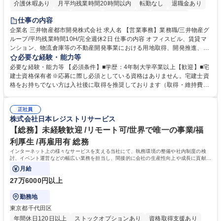
介護休暇あり
月平均残業時間20時間以内
転勤なし
退職金あり
在宅OK
賞与あり
育休あり
完全週休2日制
交通費支給
仕事の内容
駅近5分以内
土日祝休み
寮・社宅あり
企業名 三井物産都市開発株式会社 求人名 【営業事務】業務職/三井物産グ
ループ/平均残業時間10H/完全週休2日 仕事の内容 オフィスビル、賃貸マ
ンション、物流倉庫等の不動産開発事業における用地取得、開発推進、賃
貸運営、売却、仲介・活用提案等を行う営業部門において事務業務を担当
必要な経験・能力等
いただきます。 【詳細】・契約書管理、契約書製本、捺印対応、ファイリ
必要な経験・能力等 【必須条件】■学歴：4年制大学卒業以上【歓迎】■宅
ング、登記簿取得、調書取得・支払業務（各種費用支払、支払管理、請
建士資格保有者※応募に際し必須としている資格はありません。宅建士資
求・支払データ登録、取引先マスター申請対応）・予算作成及び予実管
格をお持ちでない方は入社後に取得を推奨しております（取得・維持費用
理・各種稟議書、報告書作成業務・各種台帳管理、交際費・会議費支払報
の一部補助あり） 【求める人物像】 ・向学心豊かで、主体的に行動でき
告書作成及び月次管理・部内総務庶務全般 など※※配属先によっては上記
る方。 ・社内外の多様な関係者と協調して業務を進められるコミュニケー
の他に担当頂く業務が発生する場合があります。 募集職種 【営業事務】
正社員
ション力がある方。 ・チャレンジを厭わず、粘り強く業務に取り組める
株式会社日本レジストリサービス
業務職/三井物産グループ/平均残業時間10H/完全週休2日
方。多様な関係者と謙虚に信頼関係を構築でき、期限を意識したスケジュ
ール管理が出来る方。※将来的に他部署（営業部門、コーポレート部門）
【総務】未経験歓迎 /リモート可/世界で唯一の事業/福
へのジョブローテーションの可能性があります。 学歴・資格 学歴：大学
利厚生 /再雇用有 総務
院 大学 語学力： 資格：宅地建物取引士
インターネット上の様々なサービスを支える当社にて、執務環境の整備や社内制度の検
討、イベント運営などの幅広い業務を担当し、間接的に会社の生産性向上や成長に貢献し
ている部署です。
月給
27万6000円以上
勤務地
東京都千代田区
年間休日120日以上
ストックオプションあり
資格取得支援あり