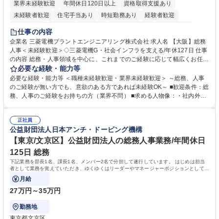
業界未経験歓迎
年間休日120日以上
資格取得支援あり
未経験者歓迎
住宅手当あり
時短勤務あり
経験者歓迎
退職金あり
在宅OK
賞与あり
完全週休2日制
交通費支給
仕事の内容
駅近5分以内
土日祝休み
服装自由
寮・社宅あり
食事補助あり
企業名 三菱電機プラントエンジニアリング株式会社 求人名 【大阪】総務
人事＜未経験歓迎＞◇三菱電機G・社会インフラを支える/年休127日 仕事
の内容 総務・人事領域を中心に、これまでのご経験に応じて幅広くお任せ
します。 ＜具体的には＞ ・総務/人事労務（給与・社保・勤怠管理など）
必要な経験・能力等
・採用・教育研修 ・福利厚生運用 など ※基本的には事務所勤務ですが、
必要な経験・能力等 ＜職種未経験歓迎・業界未経験歓迎＞ ～総務、人事
採用や教育等の業務内容により、関西圏以外への日帰り・宿泊を伴う国内
のご経験が無い方でも、意欲のある方であれば未経験OK～ ■歓迎条件：総
出張もございます。 ※担当業務を持ちつつ、お互いに助け合いながら、総
務、人事のご経験をお持ちの方（業界不問） ■求める人物像：・社内外の
務部という組織として協力しながら進める体制です。 募集職種 【大阪】
関係各部門との調整を率先して行い、業務を円滑に遂行できる協調性やコ
総務人事＜未経験歓迎＞◇三菱電機G・社会インフラを支える/年休127日
ミュニケーション能力を持っている方 ・人事総務領域に興味がありゼネラ
正社員
リスト志向をお持ちの方 学歴・資格 学歴：大学院 大学 語学力： 資格：
公益財団法人日本アンチ・ドーピング機構
【東京/文京区】公益財団法人の総務人事業務/年間休日
125日 総務
下記業務を部長1名、課長1名、メンバー2名で分担して遂行しています。 はじめは担当
者として業務を覚えていただき、ゆくゆくはリーダーやマネージャーポジションとして活
躍いただくことを期待しています。
月給
27万円～35万円
勤務地
東京都文京区