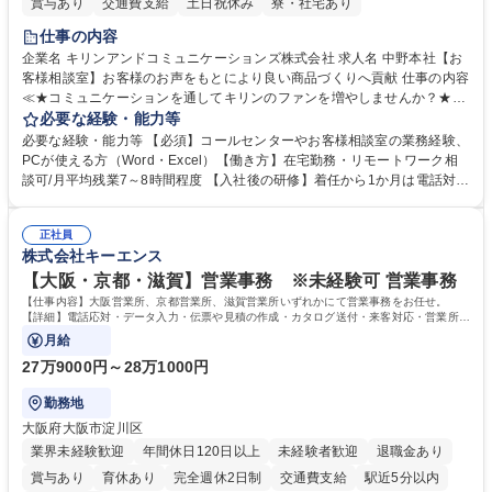
賞与あり
交通費支給
土日祝休み
寮・社宅あり
仕事の内容
企業名 キリンアンドコミュニケーションズ株式会社 求人名 中野本社【お
客様相談室】お客様のお声をもとにより良い商品づくりへ貢献 仕事の内容
≪★コミュニケーションを通してキリンのファンを増やしませんか？★≫
お客様のお声をより良い商品づくりに活かしていく上で、窓口となるお客
必要な経験・能力等
様相談室でのお仕事です。 日々お客様からいただくキリングループへのご
必要な経験・能力等 【必須】コールセンターやお客様相談室の業務経験、
意見を、企業活動に活かしています。お客様からの声に迅速かつ誠意をも
PCが使える方（Word・Excel）【働き方】在宅勤務・リモートワーク相
って対応、情報提供するとともにグループ内活動に反映しています。 【具
談可/月平均残業7～8時間程度 【入社後の研修】着任から1か月は電話対応
体的には】電話応対、メール、お手紙対応、ご指摘品調査報告書作成、有
のOJTを中心に実施し、電話対応に慣れた段階でメール・手紙のOJTを実
人チャットボット対応など。 【1日の対応件数】■電話：月間一人当たり
施する予定です。独り立ち以降もしっかりフォローする体制を整えていま
平均100件前後■メール・手紙：同上40件前後 募集職種 中野本社【お客様
正社員
すのでご安心ください。 【当社について】キリングループの広報機能を担
株式会社キーエンス
相談室】お客様のお声をもとにより良い商品づくりへ貢献
う会社として、お客様との出会いを大切にし、磨き上げたホスピタリティ
を込めてコミュニケーションをとりながら広報関連業務を行っておりま
【大阪・京都・滋賀】営業事務 ※未経験可 営業事務
す。 学歴・資格 学歴：大学院 大学 高専 短大 専修学校 高校 語学力： 資
【仕事内容】大阪営業所、京都営業所、滋賀営業所いずれかにて営業事務をお任せ。
格：
【詳細】電話応対・データ入力・伝票や見積の作成・カタログ送付・来客対応・営業所内
で発生する事務業務や業務改善をお任せ。
月給
27万9000円～28万1000円
勤務地
大阪府大阪市淀川区
業界未経験歓迎
年間休日120日以上
未経験者歓迎
退職金あり
賞与あり
育休あり
完全週休2日制
交通費支給
駅近5分以内