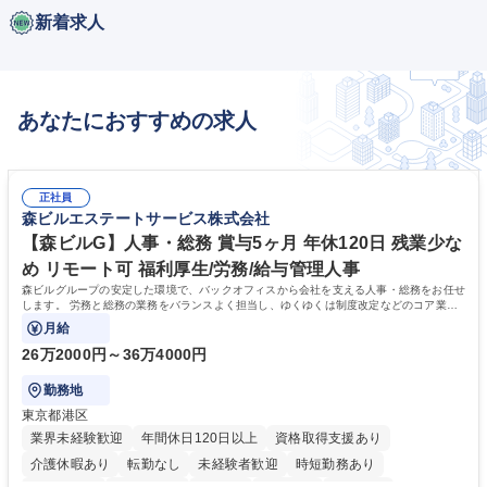
新着求人
あなたにおすすめの求人
正社員
森ビルエステートサービス株式会社
【森ビルG】人事・総務 賞与5ヶ月 年休120日 残業少な
め リモート可 福利厚生/労務/給与管理人事
森ビルグループの安定した環境で、バックオフィスから会社を支える人事・総務をお任せ
します。 労務と総務の業務をバランスよく担当し、ゆくゆくは制度改定などのコア業務
にも挑戦できる、やりがいある環境です。
月給
26万2000円～36万4000円
勤務地
東京都港区
業界未経験歓迎
年間休日120日以上
資格取得支援あり
介護休暇あり
転勤なし
未経験者歓迎
時短勤務あり