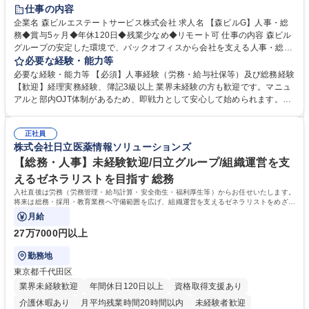
経験者歓迎
退職金あり
在宅OK
賞与あり
育休あり
仕事の内容
完全週休2日制
交通費支給
長期歓迎
駅近5分以内
土日祝休み
企業名 森ビルエステートサービス株式会社 求人名 【森ビルG】人事・総
務◆賞与5ヶ月◆年休120日◆残業少なめ◆リモート可 仕事の内容 森ビル
グループの安定した環境で、バックオフィスから会社を支える人事・総務
をお任せします。 労務と総務の業務をバランスよく担当し、ゆくゆくは制
必要な経験・能力等
度改定などのコア業務にも挑戦できる、やりがいある環境です。 ■勤怠管
必要な経験・能力等 【必須】人事経験（労務・給与社保等）及び総務経験
理、給与計算、社会保険手続き、年末調整等の労務管理全般 ■入退社手続
【歓迎】経理実務経験、簿記3級以上 業界未経験の方も歓迎です。マニュ
き、社内規定の改定や人事制度改定などのコア業務 ■社内イベントの企画
アルと部内OJT体制があるため、即戦力として安心して始められます。
運営やその他総務業務全般 ※労務と総務を1：1の割合でお任せ。 入社後
【魅力・やりがい】森ビルGの安定基盤で労務から総務まで幅広く携われ
は部内のOJTを中心に、あなたの経験に合わせて不足している部分はいつ
ます。定型業務に留まらず、社内規定や人事制度の改定など会社のコア業
でも質問・相談できる環境が整っているため、安心して成長できます。 募
正社員
務に挑戦できるため、自身の成長と組織への貢献度をダイレクトに実感で
株式会社日立医薬情報ソリューションズ
集職種 【森ビルG】人事・総務◆賞与5ヶ月◆年休120日◆残業少なめ◆
きます。 残業少なめ、週1日リモート可など、ワークライフバランスを保
リモート可
ち長期活躍できる環境です。 「これまでの幅広い経験を活かし、長期的な
【総務・人事】未経験歓迎/日立グループ/組織運営を支
キャリアを築きたい」という前向きな意欲と挑戦を全力で応援します。 学
えるゼネラリストを目指す 総務
歴・資格 学歴：大学院 大学 高専 短大 専修学校 高校 語学力： 資格：日商
入社直後は労務（労務管理・給与計算・安全衛生・福利厚生等）からお任せいたします。
簿記検定1級 日商簿記検定2級 日商簿記検定3級
将来は総務・採用・教育業務へ守備範囲を広げ、組織運営を支えるゼネラリストをめざせ
ます。
月給
27万7000円以上
勤務地
東京都千代田区
業界未経験歓迎
年間休日120日以上
資格取得支援あり
介護休暇あり
月平均残業時間20時間以内
未経験者歓迎