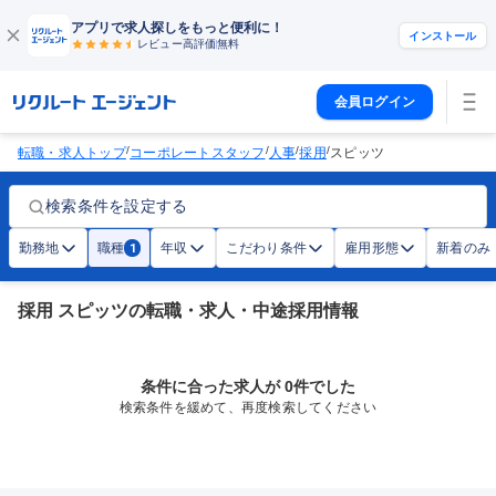
アプリで求人探しをもっと便利に！
インストール
レビュー高評価
無料
会員ログイン
/
/
/
/
転職・求人トップ
コーポレートスタッフ
人事
採用
スピッツ
検索条件を設定する
勤務地
職種
年収
こだわり条件
雇用形態
新着のみ
1
採用 スピッツの転職・求人・中途採用情報
条件に合った求人が 0件でした
検索条件を緩めて、再度検索してください