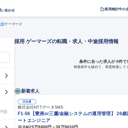
採用検討中の
問い合わせ
採用
/
ゲーマーズ
採用 ゲーマーズの転職・求人・中途採用情報
条件に合った求人が 0件で
検索条件を緩めて、再度検索して
新着求人
正社員
株式会社NTTデータSMS
ア
F1-56【豊洲or三鷹/金融システムの運用管理】 26
ートエンジニア
25万9800円～39万9030円
月給