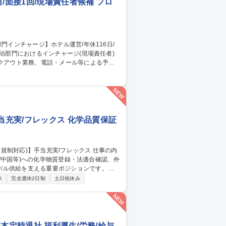
/面接1回/現場責任者候補 フロ
業務 ■スタッフへの指示・育成、オペレーシ
の判断や緊急時対応 募集職種 東
者候補
当充実/フレックス 化学品質保証
K/中国等)への化学物質登録・法適合確認、外
バル供給を支える重要ポジションです。
への化学物質登録等の対■各国輸入実績数量の集計
K
完全週休2日制
土日祝休み
物質管理システムの維持管理 【魅力・キャ
には専門職の極みだけでなく海外拠点や他
基本定時退社 福利厚生/労務/給与