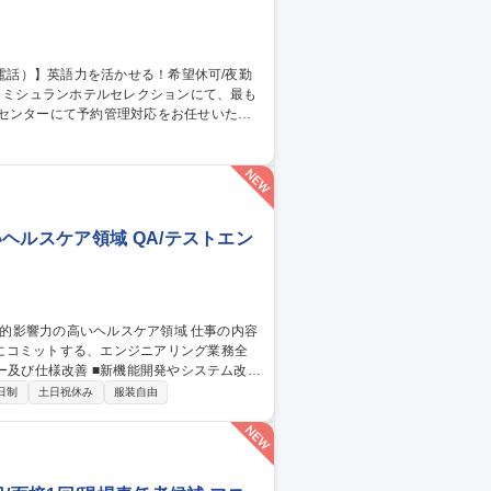
ンセンターにて予約管理対応をお任せいたし
行会社やお客さまからの宿泊予約受付（電
ヘルスケア領域 QA/テストエン
にコミットする、エンジニアリング業務全
API テスト、E2E テスト、UI テス
日制
土日祝休み
服装自由
務 募集職種 【QAエンジ