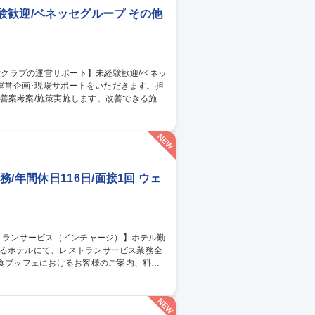
験歓迎/ベネッセグループ その他
善案考案/施策実施します。改善できる施設
 ■現場運営を支える仕組み作り、安全管理
体からの問い合わせ対応 ■採用支援/新拠
営サポート】未経験歓迎/ベネッセグループ
/年間休日116日/面接1回 ウェ
ト・コース）の接客対応 ■料理・飲み物の配
る宴会サービス対応、営業状況に応じた連携
ービス