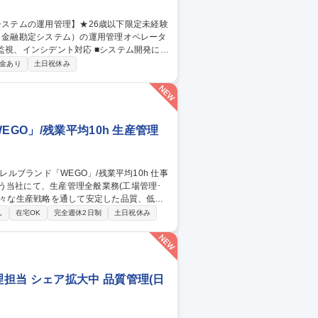
ILに基づいた大規模金融システムの運用業務
金あり
土日祝休み
or三鷹/金融システムの運用管理】★26歳以下限定未経験可★
GO」/残業平均10h 生産管理
う当社にて、生産管理全般業務(工場管理･
となります。工場管理は本社にて電話やWE
し
在宅OK
完全週休2日制
土日祝休み
ただくこともございます。業務全体として、
担当 シェア拡大中 品質管理(日