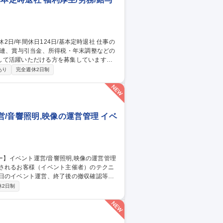
関連、賞与引当金、所得税・年末調整などの
して活躍いただける方を募集しています。
ます。 ■給与・賞与管理業務■所得税対
あり
完全週休2日制
き・管理 ■人事システムの運用・管理■出
/音響照明,映像の運営管理 イベ
用されるお客様（イベント主催者）のテクニ
当日のイベント運営、終了後の撤収確認等。
→イベント内容・規模・予算などのヒアリ
休2日制
せ→機材・人材・ケータリングなどの主に
でのディレクションを行います) ※きめ細や