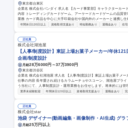
東京都台東区
企業名 株式会社バンダイ 求人名 【カード事業部】キャラクターカード商品 品質管理担当★シェア拡大中 仕事の
内容 トレーディングカードゲーム、アーケードカードゲームの品質管理を担当いた
業務 カード商品を中心に大手印刷会社や国内外のメーカーと連携し仕
向上、持続性向上に向けた各種取組み 募集職種 【カード事業部】キャラクターカード商品 品質管理担当★シェア
年間休日120日以上
資格取得支援あり
時短勤務あり
退職金あり
在宅
拡大中
正社員
株式会社湖池屋
【人事/制度設計】東証上場お菓子メーカー/年休121
企画/制度設計
28万6000円～37万3900円
月給
東京都渋谷区
企業名 株式会社湖池屋 求人名 【人事/制度設計】東証上場お菓子メーカー／年休121日・リモート可／賞与5ヶ月
仕事の内容 長年愛され続けるカラムーチョやスコーン、湖池屋プラ
う当社にて、人事制度設計・運用業務をお任せします。将来的には管
【業務詳細】 ■人事制度（等級・評価・報酬等）の設計、運用、改善
業界未経験歓迎
年間休日120日以上
資格取得支援あり
退職金あり
完
備・改定■働き方改革（柔軟な勤務制度、ワークライフバランス施策等
験を活かしつつ、より高い視座での業務推進に取り組みたい方に最適なポジションです。 
計】東証上場お菓子メーカー／年休121日・リモート可／賞与5ヶ月
正社員
株式会社star
池袋 デザイナー(動画編集・画像制作・AI生成) グ
25万円以上
月給