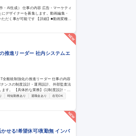
たにデザイナーを募集します。動画編集・
です 【詳細】■動画変種：
入・構成調整、納品フォーマットへの書き出
■AIを活用した画像生成：生成AIを用いた
 [業務内容の変更の範囲：当社業務全般]
化の推進リーダー 社内システムエ
ガバナンスの制度設計・運用設計、外部監査法
制度設計・運
画・整備・グループ展開(2)外部・内部折
り
時短勤務あり
退職金あり
在宅OK
折衝(3)拠点への適用促進：各拠点を巡回
ンス刷新の中核として専門性を発揮できる環
制強化の推進リーダー
かせる!希望休可/夜勤無 インバ