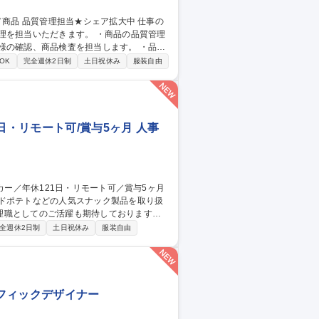
だきます。 ・商品の品質管理
様の確認、商品検査を担当します。 ・品質
OK
完全週休2日制
土日祝休み
服装自由
日・リモート可/賞与5ヶ月 人事
イドポテトなどの人気スナック製品を取り扱
理職としてのご活躍も期待しております。
■労務管理における法改正対応、制度の整
全週休2日制
土日祝休み
服装自由
）の企画・運用 ★制度設計に関する実務経
募集職種 【人事/制度設
ラフィックデザイナー