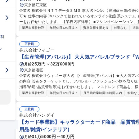
東京都江東区
企業名 株式会社ＮＴＴデータＳＭＳ 求人名 F1-56【豊洲or三鷹/金融システムの運用管理】★26歳以下限定未経験
可★ 仕事の内容 JAバンクで使われているオンライン勘定系システム（金融勘定システム）の運用管理オペレータ
ーをお任せいたします。 【業務内容詳細】 ■マシンオペレーション、監視、インシデント対応 ■システム開発に伴
う運用受け入れ推進 ■改善活動、各種報告書作成 【業務の魅力】 IT
業界未経験歓迎
年間休日120日以上
資格取得支援あり
転勤なし
退職
を担当することができます。 募集職種 F1-56【豊洲
日制
正社員
し
株式会社ウィゴー
【生産管理(アパレル)】 大人気アパレルブランド「WE
25万円～32万6000円
月給
東京都港区
企業名 株式会社ウィゴー 求人名 【生産管理(アパレル)】★大人気アパレルブランド「WEGO」/残業平均10h 仕事
の内容 若者をターゲットとし、アパレル・ファッション小物を取り扱
指導/納期･品質管理等)をお任せいたします。 マストレンド商品を、様々な生産戦略を通して安定した品質、低コ
ストで供給出来る生産体制を構築する事が当ポジションのミッション
業界未経験歓迎
年間休日120日以上
月平均残業時間20時間以内
転勤な
Bでのやり取りがメインとなりますが、必要に応じて工場へ行ってい
対外的なコミュニケーションが多いポジションです。 募集職種 【生産管理(アパレル)】★大人気アパレルブラン
ド「WEGO」/残業平均10h
正社員
株式会社バンダイ
【カード事業部】キャラクターカード商品 品質管理
用品/雑貨/インテリア)
31万5000円～40万円
月給