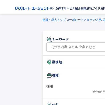
求人を探す
サービス紹介
転職成功ガイド
お
転職・求人トップ
/
コーポレートスタッフ
/
人事
/
キーワード
勤務地
職種
採用
条件をクリ
年収