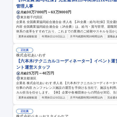
管理人事
30万7000円～63万9000円
月給
東京都千代田区
企業名 全国農業協同組合連合会 求人名 【JA全農：給与/社保】完全週休2日/年間休日124日/基本定時退社 仕事の
内容 全国農業協同組合連合会（JA全農）は、給与・賞与管理、退職
体系の改革をすすめており、これまでの業務のご経験やスキルを活か
ご経験・適性・希望をもとに、以下の中から担当いただく業務を決定し
業界未経験歓迎
年間休日120日以上
月平均残業時間20時間以内
退職金
応、年末調整業務 ■人事制度の運用・改善対応■社会保険に関する手続
向・受入出向に関する管理業務 ■退職給付金制度に関する業務 など 募集職種 【JA全農：給与/社保】完全週休2日/
年間休日124日/基本定時退社
正社員
株式会社あいわす
【六本木/テクニカルコーディネーター】イベント運営
ント運営スタッフ
25万円～40万円
月給
東京都港区
企業名 株式会社あいわす 求人名 【六本木/テクニカルコーディネーター】イベント運営/音響照明,映像の運営管理
仕事の内容 カンファレンス施設の運営を手掛ける当社で、施設を利
カル担当を任せします。 【例】企業や各種団体からの問合せ対応、
【イベント当日までの流れ】問い合わせ対応や予約受付→会場の案内
業界未経験歓迎
年間休日120日以上
月平均残業時間20時間以内
完全週
ング→会場レイアウトや見積もり作成→契約→クライアントとの摺合
は指定協力会社への手配、準備→イベント当日の運営(設営から撤収ま
かな対応とホスピタリティでお客様にご満足いただいております 募集職種 【六本木/テクニカルコーディネータ
正社員
ー】イベント運営/音響照明,映像の運営管理
株式会社ベネッセスタイルケア