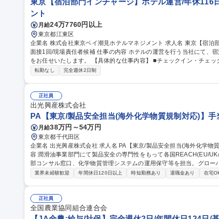
東京【宿泊部門インチャージ】ホテル運営/年休116日
ント
24万7760円以上
月給
東京都江東区
企業名 株式会社東京ベイ潮見ホテルマネジメント 求人名 東京【宿泊部門インチャージ】ホテル運営/年休116日/
面接1回/現場責任者候補 仕事の内容 ホテルの運営を行う当社にて、宿泊部門におけるインチャージ(現場責任者)
をお任せいたします。 【具体的な仕事内容】 ■チェックイン・チェックアウト業務、電話・メール等による予約
対応 ■館内案内、客室対応などのフロントサービス全般、ゲスト対応
転勤なし
完全週休2日制
ョン改善および日々の業務管理 ■夜間業務においてはホテル全体の責任者として
京【宿泊部門インチャージ】ホテル運営/年休116日/面接1回/現場責任
正社員
出光興産株式会社
PA【東京/製品安全担当(海外化学物質規制対応)】手
38万円～54万円
月給
東京都千代田区
企業名 出光興産株式会社 求人名 PA【東京/製品安全担当(海外化学物質規制対応)】手当充実/フレックス 仕事の内
容 潤滑油事業部門にて製品安全の専門性をもって各国REACH(EU/U
部コンサル窓口、化学物質管理システムの運用保守等を担当。グロー
【業務詳細】■各国REACH(EU, UK, トルコ, 中国, 韓国, 台湾)
業界未経験歓迎
年間休日120日以上
時短勤務あり
退職金あり
在宅O
および法適合状況の確認■外部コンサルタントとの連絡窓口業務■化学
リア】部門内に研究・製造・販売・サプライチェーンを擁し、将来的
部門のマネジャーなど柔軟なキャリア形成が可能です。 募集職種 PA【東京/製品安全担当(海外化学物質規制対
正社員
応)】手当充実/フレックス
全国農業協同組合連合会
【JA全農:給与/社保】完全週休2日/年間休日124日/