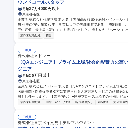
ウンドコールスタッフ
27万4000円以上
月給
東京都港区
企業名 株式会社強羅花壇 求人名 【老舗高級旅館/予約対応（メール・電話）】英語力を活かせる！希望休可/夜勤
無 仕事の内容 創業77年・事業拡大中の老舗旅館である「強羅花壇」。ミシュランホテルセレクションにて、最も
高い評価「最上級の滞在」にも選ばれました。 当社のリザベーショ
ます。 単なる予約受付ではなく、お客様にとっての「ファーストインプレッション」を左右し、宿泊体験の質に
業界未経験歓迎
英語
も影響を与える やりがいのあるポジションです。 【業務内容】・旅
話、メール） ※メールは英語7：日本語3／電話は英語4：日本語6 ・ホテル基幹システムへの入力業務 ・帳票や
書類の作成・管理・その他附帯業務等 募集職種 【老舗高級旅館/予約対応（メール・電話）】英語力を活かせる！
正社員
希望休可/夜勤無
株式会社メドレー
【QAエンジニア】プライム上場/社会的影響力の高い
ジニア
50万円以上
月給
東京都港区
企業名 株式会社メドレー 求人名 【QAエンジニア】プライム上場/社会的影響力の高いヘルスケア領域 仕事の内容
医療機関・医療従事者双方に支持される人材関連サービスの品質保証
般をお任せします。 【業務内容】 ■開発プロセス上流での仕様レビュー及び仕様改善 ■新機能開発やシステム改修
におけるテスト計画、設計、実施及びバグ報告 ■テスト効率化及び自動化 ■
業界未経験歓迎
副業・WワークOK
時短勤務あり
在宅OK
完全週休2
ト、リグレッションテストの設計と■実装、運用保守 ■開発プロセス全体に関する改善業
ニア】プライム上場/社会的影響力の高いヘルスケア領域
正社員
株式会社東京ベイ潮見ホテルマネジメント