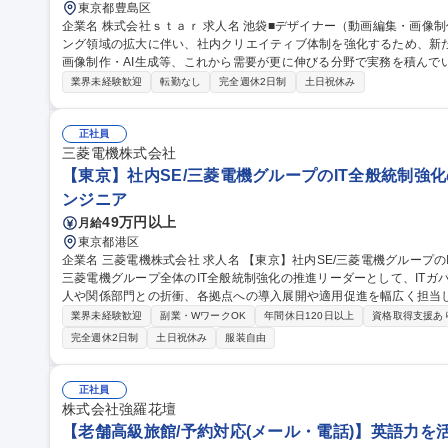
東京都豊島区
企業名 株式会社ｓｔａｒ 求人名 池袋■デザイナー（動画編集・画像制作・AI生成） 仕事の内容 広告・マーケティ
ング領域の拡大に伴い、社内クリエイティブ体制を強化するため、新
画像制作・AI生成等、これから需要が更に伸びる分野で実務を積んでいただく事が可能
広告動画の編集（SNS・Web広告向け）、カット編集・テロップ挿
業界未経験歓迎
転勤なし
完全週休2日制
土日祝休み
し ■画像編集：広告バナー制作、サムネイル制作、レタッチ・画像加工 
ビジュアル制作、プロンプト設計、生成素材の調整・ブラッシュアップ
募集職種 池袋■デザイナー（動画編集・画像制作・AI生成）
正社員
三菱電機株式会社
【東京】社内SE/三菱電機グループのIT全般統制強
ンジニア
49万円以上
月給
東京都港区
企業名 三菱電機株式会社 求人名 【東京】社内SE/三菱電機グループのIT全般統制強化の推進リーダー 仕事の内容
三菱電機グループ全体のIT全般統制強化の推進リーダーとして、IT
人や関係部門との折衝、各拠点への導入展開や適用促進を幅広く担当します。 【具体的な業務】(1)
用設計・展開計画の策定：統制に必要なルールの策定、管理ツールの企
業界未経験歓迎
副業・WワークOK
年間休日120日以上
資格取得支援あ
衝：外部監査法人や社内関係部門（監査部・財務統括部等）との調整・
完全週休2日制
土日祝休み
服装自由
し、ルールの周知や適用促進・指導を推進★グループ全体のITガバナ
境です。 募集職種 【東京】社内SE/三菱電機グループのIT全般統
正社員
株式会社強羅花壇
【老舗高級旅館/予約対応(メール・電話)】英語力を活