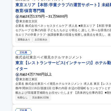
東京エリア【本部:学童クラブの運営サポート】未経
教育/保育専門職
28万1375円～31万5600円
月給
東京都文京区
企業名 株式会社ベネッセスタイルケア 求人名 ■東京エリア【本部:学童クラブの運営サポート】未経験歓迎/ベネッ
セグループ 仕事の内容 子どもたちがより明るく,楽しく,学べる環境の運営企画･現場サポートをいただきます。担
当エリアの学童クラブ･放課後事業の現場を視察し改善点を発見し、改
が複数にわた り貢献実感が持てる業務です。 【具体的には】 ■本部のスタッフとして実際に拠点の保育に入り、
退職金あり
土日祝休み
現場の運営サポート ■現場で企画している行事･イベントへのサポート
のためのルール設計と運用 ■拠点やサービスに関する保護者･学校･自治
点立ち上げ支援 募集職種 ■東京エリア【本部:学童クラブの運
正社員
株式会社東京ベイ潮見ホテルマネジメント
東京【レストランサービス(インチャージ)】ホテル勤務
イター
24万7760円以上
月給
東京都江東区
企業名 株式会社東京ベイ潮見ホテルマネジメント 求人名 東京【レストランサービス（インチャージ）】ホテル勤
務/年間休日116日/面接1回 仕事の内容 水辺の宿場町をコンセプトとするホテルにて、レストランサービス業務全
般および現場運営補助をお任せいたします 【具体的な仕事内容】 ■朝食ブッフェにおけるお客様のご案内、料理
補充、テーブルリセット ■アフタヌーンティー、ディナー（アラカル
転勤なし
完全週休2日制
膳、オーダーテイク、下げ膳などの接客業務全般 ■団体利用時におけ
対応 ■スタッフ間の連携サポート、将来的にはインチャージに近い役割等 募集職種 東京【レストランサ
（インチャージ）】ホテル勤務/年間休日116日/面接1回
正社員