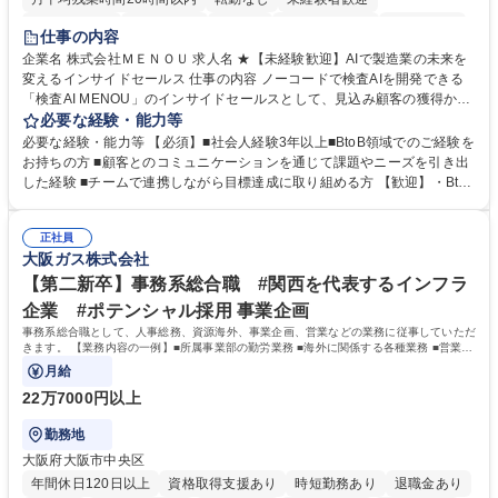
時短勤務あり
経験者歓迎
在宅OK
完全週休2日制
交通費支給
仕事の内容
駅近5分以内
土日祝休み
服装自由
企業名 株式会社ＭＥＮＯＵ 求人名 ★【未経験歓迎】AIで製造業の未来を
変えるインサイドセールス 仕事の内容 ノーコードで検査AIを開発できる
「検査AI MENOU」のインサイドセールスとして、見込み顧客の獲得から
商談機会の創出までを担っていただきます。マーケティングとフィールド
必要な経験・能力等
セールスをつなぐ役割として、 適切なタイミングで顧客とコミュニケーシ
必要な経験・能力等 【必須】■社会人経験3年以上■BtoB領域でのご経験を
ョンを取りながら、受注につながる商談機会の最大化を目指します。 【具
お持ちの方 ■顧客とのコミュニケーションを通じて課題やニーズを引き出
体的な仕事内容】 リードへの電話・メールによるアプローチ/リードナー
した経験 ■チームで連携しながら目標達成に取り組める方 【歓迎】・BtoB
チャリングおよび商談創出/CRMを活用した顧客情報の管理・分析/マーケ
SaaS企業での営業またはインサイドセールス経験 ・製造業向けの営業経
ティング施策と連携したフォローアップ/商談化率向上に向けた改善提案・
験 ・オフライン・オンラインセミナー登壇経験 ・マーケティング施策の
実行/フィールドセールスへの案件連携 募集職種 ★【未経験歓迎】AIで製
正社員
企画・実行経験 ・CRM・リードナーチャリングに関する知見 ・データを
大阪ガス株式会社
造業の未来を変えるインサイドセールス
もとに営業プロセスを改善した経験 学歴・資格 学歴：大学院 大学 高専 短
大 専修学校 高校 語学力： 資格：
【第二新卒】事務系総合職 #関西を代表するインフラ
企業 #ポテンシャル採用 事業企画
事務系総合職として、人事総務、資源海外、事業企画、営業などの業務に従事していただ
きます。 【業務内容の一例】■所属事業部の勤労業務 ■海外に関係する各種業務 ■営業部
門の企画スタッフ、ルート営業
月給
22万7000円以上
勤務地
大阪府大阪市中央区
年間休日120日以上
資格取得支援あり
時短勤務あり
退職金あり