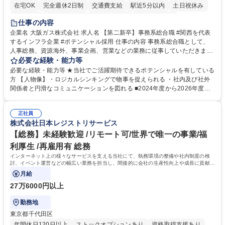
在宅OK
完全週休2日制
交通費支給
駅近5分以内
土日祝休み
服装自由
第二新卒歓迎
寮・社宅あり
食事補助あり
仕事の内容
企業名 大阪ガス株式会社 求人名 【第二新卒】事務系総合職 #関西を代表
するインフラ企業 #ポテンシャル採用 仕事の内容 事務系総合職として、
人事総務、資源海外、事業企画、営業などの業務に従事していただきま
す。 【業務内容の一例】■所属事業部の勤労業務 ■海外に関係する各種業
必要な経験・能力等
務 ■営業部門の企画スタッフ、ルート営業 【キャリアパス】入社後の配属
必要な経験・能力等 ★当社でご活躍期待できるポテンシャルを有している
ポジションで一定期間ご活躍頂いた後、本人の適性及び将来のキャリアを
方 【人物像】・ロジカルシンキングで物事を捉えられる ・社内及び社外
鑑みてジョブローテーションを行います。 【育成】OJTでの現場育成や研
関係者と円滑なコミュニケーションを図れる ■2024年度から2026年度ま
修カリキュラムを通じて、Daigasグループの業務で必要となる知識につい
での3ヵ年を対象とする「Daigasグループ中期経営計画2026」を策定しま
て学んでいただきます。 募集職種 【第二新卒】事務系総合職 #関西を代
した。https://www.osakagas.co.jp/company/press/pr2024/1777576_564
表するインフラ企業 #ポテンシャル採用
正社員
72.html ■エネルギーセキュリティの不安定化や気候変動による自然災害の
株式会社日本レジストリサービス
甚大化など、これまで以上に社会課題解決の重要性が高まっています。
「未来の日常」の創造に向けて持続可能な社会の実現に貢献してまいりま
【総務】未経験歓迎 /リモート可/世界で唯一の事業/福
す。 学歴・資格 学歴：大学院 大学 語学力： 資格：
利厚生 /再雇用有 総務
インターネット上の様々なサービスを支える当社にて、執務環境の整備や社内制度の検
討、イベント運営などの幅広い業務を担当し、間接的に会社の生産性向上や成長に貢献し
ている部署です。
月給
27万6000円以上
勤務地
東京都千代田区
年間休日120日以上
ストックオプションあり
資格取得支援あり