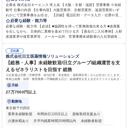
企業名 株式会社キーエンス 求人名 【大阪・京都・滋賀】営業事務 ※未経
験可 仕事の内容 【仕事内容】大阪営業所、京都営業所、滋賀営業所いず
れかにて営業事務をお任せ。 【詳細】電話応対・データ入力・伝票や見積
の作成・カタログ送付・来客対応・営業所内で発生する事務業務や業務改
必要な経験・能力等
善をお任せ。 【教育制度】ご入社後、育成担当とペアになりながらOJTに
必要な経験・能力等 【必須】■協調性を持って業務推進出来る方 ■改善案
て業務を覚えていただくことが可能です。業務システムがきちんと構築さ
を出しながら、主体的に業務を進めて行ける方 【過去のご入社事例】人材
れているため、スムーズに仕事に慣れることができる環境です。また、
派遣業界や保育業界等、メーカー以外、営業事務未経験者の入社実績有
「チームで成果を出す文化」があり、良いやり方を積極的に共有しながら
【当社の事務職について】単なる事務ではなく主体性を発揮したサポート
常に改善を目指す風土のため、安心して業務に取り組んでいただけます。
により、キーエンスの付加価値向上に貢献します。ベースの定型業務に加
募集職種 【大阪・京都・滋賀】営業事務 ※未経験可
正社員
えて、お客様や社員の状況に合わせ、能動的なサポート、改善の動きも期
株式会社日立医薬情報ソリューションズ
待され。組織を支えるスペシャリストとして、チームに貢献し、結果的に
社員から頼られる存在になることができます。平均19:30の退勤以降の業
【総務・人事】未経験歓迎/日立グループ/組織運営を支
務の持ち帰りも禁止されており、メリハリのある働き方となります。 学
えるゼネラリストを目指す 総務
歴・資格 学歴：大学院 大学 高専 短大 語学力： 資格：
入社直後は労務（労務管理・給与計算・安全衛生・福利厚生等）からお任せいたします。
将来は総務・採用・教育業務へ守備範囲を広げ、組織運営を支えるゼネラリストをめざせ
ます。
月給
27万7000円以上
勤務地
東京都千代田区
業界未経験歓迎
年間休日120日以上
資格取得支援あり
介護休暇あり
月平均残業時間20時間以内
未経験者歓迎
住宅手当あり
時短勤務あり
退職金あり
在宅OK
賞与あり