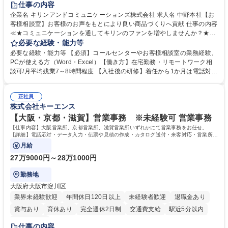
仕事の内容
企業名 キリンアンドコミュニケーションズ株式会社 求人名 中野本社【お
客様相談室】お客様のお声をもとにより良い商品づくりへ貢献 仕事の内容
≪★コミュニケーションを通してキリンのファンを増やしませんか？★≫
お客様のお声をより良い商品づくりに活かしていく上で、窓口となるお客
必要な経験・能力等
様相談室でのお仕事です。 日々お客様からいただくキリングループへのご
必要な経験・能力等 【必須】コールセンターやお客様相談室の業務経験、
意見を、企業活動に活かしています。お客様からの声に迅速かつ誠意をも
PCが使える方（Word・Excel）【働き方】在宅勤務・リモートワーク相
って対応、情報提供するとともにグループ内活動に反映しています。 【具
談可/月平均残業7～8時間程度 【入社後の研修】着任から1か月は電話対応
体的には】電話応対、メール、お手紙対応、ご指摘品調査報告書作成、有
のOJTを中心に実施し、電話対応に慣れた段階でメール・手紙のOJTを実
人チャットボット対応など。 【1日の対応件数】■電話：月間一人当たり
施する予定です。独り立ち以降もしっかりフォローする体制を整えていま
平均100件前後■メール・手紙：同上40件前後 募集職種 中野本社【お客様
正社員
すのでご安心ください。 【当社について】キリングループの広報機能を担
株式会社キーエンス
相談室】お客様のお声をもとにより良い商品づくりへ貢献
う会社として、お客様との出会いを大切にし、磨き上げたホスピタリティ
を込めてコミュニケーションをとりながら広報関連業務を行っておりま
【大阪・京都・滋賀】営業事務 ※未経験可 営業事務
す。 学歴・資格 学歴：大学院 大学 高専 短大 専修学校 高校 語学力： 資
【仕事内容】大阪営業所、京都営業所、滋賀営業所いずれかにて営業事務をお任せ。
格：
【詳細】電話応対・データ入力・伝票や見積の作成・カタログ送付・来客対応・営業所内
で発生する事務業務や業務改善をお任せ。
月給
27万9000円～28万1000円
勤務地
大阪府大阪市淀川区
業界未経験歓迎
年間休日120日以上
未経験者歓迎
退職金あり
賞与あり
育休あり
完全週休2日制
交通費支給
駅近5分以内
土日祝休み
仕事の内容