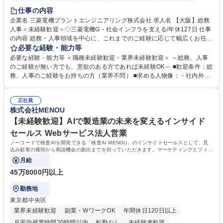
退職金あり
在宅OK
賞与あり
完全週休2日制
交通費支給
仕事の内容
駅近5分以内
土日祝休み
服装自由
寮・社宅あり
食事補助あり
企業名 三菱電機プラントエンジニアリング株式会社 求人名 【大阪】総務
人事＜未経験歓迎＞◇三菱電機G・社会インフラを支える/年休127日 仕事
の内容 総務・人事領域を中心に、これまでのご経験に応じて幅広くお任せ
します。 ＜具体的には＞ ・総務/人事労務（給与・社保・勤怠管理など）
必要な経験・能力等
・採用・教育研修 ・福利厚生運用 など ※基本的には事務所勤務ですが、
必要な経験・能力等 ＜職種未経験歓迎・業界未経験歓迎＞ ～総務、人事
採用や教育等の業務内容により、関西圏以外への日帰り・宿泊を伴う国内
のご経験が無い方でも、意欲のある方であれば未経験OK～ ■歓迎条件：総
出張もございます。 ※担当業務を持ちつつ、お互いに助け合いながら、総
務、人事のご経験をお持ちの方（業界不問） ■求める人物像：・社内外の
務部という組織として協力しながら進める体制です。 募集職種 【大阪】
関係各部門との調整を率先して行い、業務を円滑に遂行できる協調性やコ
総務人事＜未経験歓迎＞◇三菱電機G・社会インフラを支える/年休127日
ミュニケーション能力を持っている方 ・人事総務領域に興味がありゼネラ
正社員
リスト志向をお持ちの方 学歴・資格 学歴：大学院 大学 語学力： 資格：
株式会社MENOU
【未経験歓迎】AIで製造業の未来を変えるインサイド
セールス Webサービス法人営業
ノーコードで検査AIを開発できる「検査AI MENOU」のインサイドセールスとして、見
込み顧客の獲得から商談機会の創出までを担っていただきます。マーケティングとフィー
ルドセールスをつなぐ役割として、
月給
45万8000円以上
勤務地
東京都中央区
業界未経験歓迎
副業・WワークOK
年間休日120日以上
月平均残業時間20時間以内
転勤なし
未経験者歓迎