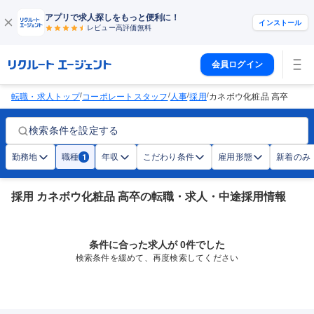
アプリで求人探しをもっと便利に！
インストール
レビュー高評価
無料
会員ログイン
/
/
/
/
転職・求人トップ
コーポレートスタッフ
人事
採用
カネボウ化粧品 高卒
検索条件を設定する
勤務地
職種
年収
こだわり条件
雇用形態
新着のみ
1
採用 カネボウ化粧品 高卒の転職・求人・中途採用情報
条件に合った求人が 0件でした
検索条件を緩めて、再度検索してください