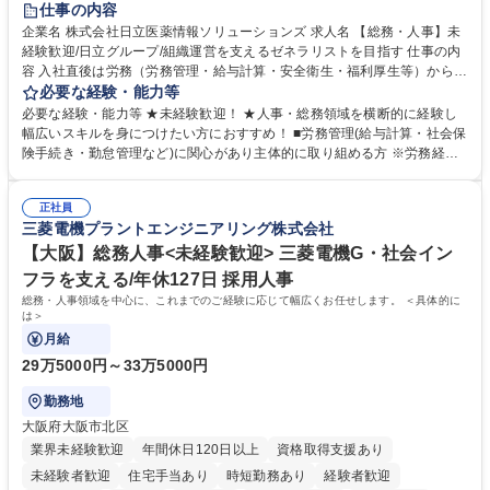
仕事の内容
育休あり
完全週休2日制
交通費支給
土日祝休み
寮・社宅あり
企業名 株式会社日立医薬情報ソリューションズ 求人名 【総務・人事】未
経験歓迎/日立グループ/組織運営を支えるゼネラリストを目指す 仕事の内
容 入社直後は労務（労務管理・給与計算・安全衛生・福利厚生等）からお
任せいたします。将来は総務・採用・教育業務へ守備範囲を広げ、組織運
必要な経験・能力等
営を支えるゼネラリストをめざせます。 ・初期業務：労働時間管理、給与
必要な経験・能力等 ★未経験歓迎！ ★人事・総務領域を横断的に経験し
計算、社会保険対応、福利厚生管理、安全衛生、健康経営推進等をお任せ
幅広いスキルを身につけたい方におすすめ！ ■労務管理(給与計算・社会保
します。ご経験に応じて、休職者管理など、幅広く経験を積んでいただき
険手続き・勤怠管理など)に関心があり主体的に取り組める方 ※労務経験
ます。 ・将来的な広がり：総務・採用・教育・税務対応・経営企画等。
者は早期にご活躍いただけます。 ■チームで仕事を推進できる方■将来は
★メンバーがマンツーマンで丁寧に教えるため、ご経験が浅くても安心！
マネジメント職として活躍したい 【尚可】■人事、労務、採用、教育業務
幅広く経験を積みたい意欲がある方に最適な環境です。 募集職種 【総
正社員
のご経験 ■労務管理（給与計算・社会保険手続き・勤怠管理など）の経験
三菱電機プラントエンジニアリング株式会社
務・人事】未経験歓迎/日立グループ/組織運営を支えるゼネラリストを目
■衛生管理者の資格をお持ちの方 学歴・資格 学歴：大学院 大学 高専 短大
指す
専修学校 高校 語学力： 資格：
【大阪】総務人事<未経験歓迎> 三菱電機G・社会イン
フラを支える/年休127日 採用人事
総務・人事領域を中心に、これまでのご経験に応じて幅広くお任せします。 ＜具体的に
は＞
月給
29万5000円～33万5000円
勤務地
大阪府大阪市北区
業界未経験歓迎
年間休日120日以上
資格取得支援あり
未経験者歓迎
住宅手当あり
時短勤務あり
経験者歓迎