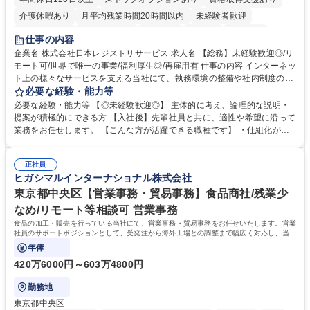
介護休暇あり
月平均残業時間20時間以内
未経験者歓迎
住宅手当あり
時短勤務あり
研修あり
在宅OK
賞与あり
仕事の内容
完全週休2日制
交通費支給
駅近5分以内
土日祝休み
服装自由
企業名 株式会社日本レジストリサービス 求人名 【総務】未経験歓迎◎/リ
モート可/世界で唯一の事業/福利厚生◎/再雇用有 仕事の内容 インターネッ
ト上の様々なサービスを支える当社にて、執務環境の整備や社内制度の検
討、イベント運営などの幅広い業務を担当し、間接的に会社の生産性向上
必要な経験・能力等
や成長に貢献している部署です。 会社の全メンバーが安心して長く成果を
必要な経験・能力等 【◎未経験歓迎◎】 主体的に考え、論理的な説明・
発揮できる環境を整えるために、毎日のメンテナンスや維持管理に加え、
提案が積極的にできる方 【入社後】先輩社員と共に、適性や希望に沿って
新たな施策検討を積極的に行っていただき、会社全体を巻き込み課題解決
業務をお任せします。 【こんな方が活躍できる職種です】 ・仕組化が好
を推進。 ・オフィス運営：執務環境の整備・物品管理・社内規定整備/改
き/得意・協働の姿勢を持っている・優先順位付け、マルチタスクが得意・
善・イベント企画/運営・非常時の対応 など、本人の希望や適性によって
様々な立場で物事を考えられる・定型業務だけでなく突発的な出来事にも
幅広い業務の体得が可能で、多様なキャリアパスを描くことも可能です。
正社員
対処できる・新しいことに興味関心がある 【魅力】■自己啓発支援：資格
ヒガシマルインターナショナル株式会社
募集職種 【総務】未経験歓迎◎/リモート可/世界で唯一の事業/福利厚生◎/
取得や通信教育など費用の80%（年間25万円まで）を補助 ■住宅手当：家
再雇用有
賃の50%（月額7万円まで）を補助 学歴・資格 学歴：大学院 大学 語学
東京都中央区【営業事務・貿易事務】食品商社/残業少
力： 資格：
なめ/リモート等相談可 営業事務
食品の加工・販売を行っている当社にて、営業事務・貿易事務をお任せいたします。営業
社員のサポートポジションとして、受発注から海外工場との調整まで幅広く対応し、当社
事業の根幹を支えていただきます。
年俸
420万6000円～603万4800円
勤務地
東京都中央区