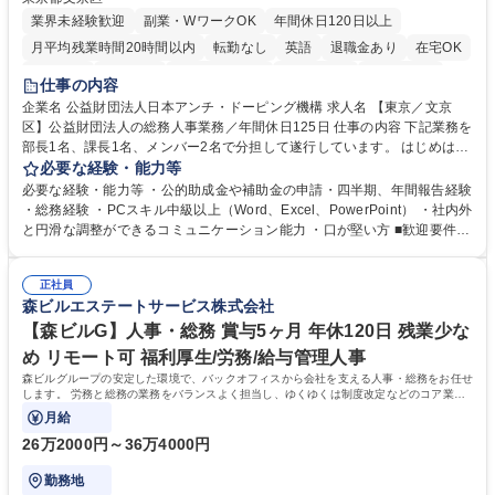
業界未経験歓迎
副業・WワークOK
年間休日120日以上
月平均残業時間20時間以内
転勤なし
英語
退職金あり
在宅OK
賞与あり
育休あり
完全週休2日制
交通費支給
土日祝休み
仕事の内容
食事補助あり
企業名 公益財団法人日本アンチ・ドーピング機構 求人名 【東京／文京
区】公益財団法人の総務人事業務／年間休日125日 仕事の内容 下記業務を
部長1名、課長1名、メンバー2名で分担して遂行しています。 はじめは担
当者として業務を覚えていただき、ゆくゆくはリーダーやマネージャーポ
必要な経験・能力等
ジションとして活躍いただくことを期待しています。 【総務・人事グルー
必要な経験・能力等 ・公的助成金や補助金の申請・四半期、年間報告経験
プの業務内容】 ・人事制度関連 ・採用活動 ・教育研修の企画、実行 ・勤
・総務経験 ・PCスキル中級以上（Word、Excel、PowerPoint） ・社内外
怠管理 ・官公庁への各種提出 ・法定の会議運営（評議員会、理事会） ・
と円滑な調整ができるコミュニケーション能力 ・口が堅い方 ■歓迎要件
コンプライアンス ・内部規程やルールの管理、整備、文書管理 ・契約関
・採用業務経験 ・英語に抵抗がない方 ・営業経験 学歴・資格 学歴：大学
連 ・衛生管理 ・防災関連・公的助成金の管理・オフィス、ファシリティ
院 大学 高専 短大 専修学校 高校 語学力： 資格：
管理 ・福利厚生関連 ・職員からの問合せ、相談対応 ・その他日常の総務
正社員
森ビルエステートサービス株式会社
業務全般 募集職種 【東京／文京区】公益財団法人の総務人事業務／年間
休日125日
【森ビルG】人事・総務 賞与5ヶ月 年休120日 残業少な
め リモート可 福利厚生/労務/給与管理人事
森ビルグループの安定した環境で、バックオフィスから会社を支える人事・総務をお任せ
します。 労務と総務の業務をバランスよく担当し、ゆくゆくは制度改定などのコア業務
にも挑戦できる、やりがいある環境です。
月給
26万2000円～36万4000円
勤務地