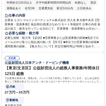
年間休日120日以上
月平均残業時間20時間以内
転勤なし
英語
退職金あり
在宅OK
交通費支給
駅近5分以内
土日祝休み
仕事の内容
企業名 ヒガシマルインターナショナル株式会社 求人名 東京都中央区【営
業事務・貿易事務】食品商社/残業少なめ/リモート等相談可 仕事の内容 食
品の加工・販売を行っている当社にて、営業事務・貿易事務をお任せいた
します。営業社員のサポートポジションとして、受発注から海外工場との
必要な経験・能力等
調整まで幅広く対応し、当社事業の根幹を支えていただきます。 ■受発注
必要な経験・能力等 【必須】■営業事務または貿易事務の経験■英語での
業務、請求書発行 ■海外工場とのスケジュール調整 ■在庫管理 ■輸入書類
メールのやり取りに抵抗感の無い方 【尚可】■商社での営業事務の経験■
の確認・作成 ■配送手配 ■通関業者を通して行う輸出入業全般 ■倉庫との
通関業務の経験。 【働き方について】所定労働時間は7時間と短めで、残
倉入れ調整等 ※ゼネラリストとしてのキャリアアップを目指すことが可能
業も月平均20時間以下です。時差出勤制度や週1日のリモート勤務も相談
です。単に商品を販売するだけでなく原料の仕入れから販売までをトータ
可能で、ワークライフバランスを保ち長期就業しやすい環境です。 【当社
ルプロデュースしているため、商品に関わる全ての業務をサポート頂きま
正社員
の強み】1991年の設立以来、外食産業を中心としたお客様の多様なニー
公益財団法人日本アンチ・ドーピング機構
す。 募集職種 東京都中央区【営業事務・貿易事務】食品商社/残業少なめ/
ズに沿った冷凍水産物等の生産・輸入・販売を一貫して手掛けています。
リモート等相談可
自社工場と海外拠点の強固な連携によるワンストップサービスが最大の強
【東京/文京区】公益財団法人の総務人事業務/年間休日
みです。 学歴・資格 学歴：大学院 大学 語学力：英語 資格：
125日 総務
下記業務を部長1名、課長1名、メンバー2名で分担して遂行しています。 はじめは担当
者として業務を覚えていただき、ゆくゆくはリーダーやマネージャーポジションとして活
躍いただくことを期待しています。
月給
27万円～35万円
勤務地
東京都文京区