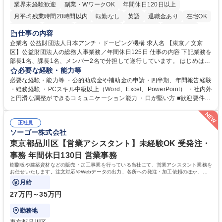
業界未経験歓迎
副業・WワークOK
年間休日120日以上
月平均残業時間20時間以内
転勤なし
英語
退職金あり
在宅OK
賞与あり
育休あり
完全週休2日制
交通費支給
土日祝休み
仕事の内容
食事補助あり
企業名 公益財団法人日本アンチ・ドーピング機構 求人名 【東京／文京
区】公益財団法人の総務人事業務／年間休日125日 仕事の内容 下記業務を
部長1名、課長1名、メンバー2名で分担して遂行しています。 はじめは担
当者として業務を覚えていただき、ゆくゆくはリーダーやマネージャーポ
必要な経験・能力等
ジションとして活躍いただくことを期待しています。 【総務・人事グルー
必要な経験・能力等 ・公的助成金や補助金の申請・四半期、年間報告経験
プの業務内容】 ・人事制度関連 ・採用活動 ・教育研修の企画、実行 ・勤
・総務経験 ・PCスキル中級以上（Word、Excel、PowerPoint） ・社内外
怠管理 ・官公庁への各種提出 ・法定の会議運営（評議員会、理事会） ・
と円滑な調整ができるコミュニケーション能力 ・口が堅い方 ■歓迎要件
コンプライアンス ・内部規程やルールの管理、整備、文書管理 ・契約関
・採用業務経験 ・英語に抵抗がない方 ・営業経験 学歴・資格 学歴：大学
連 ・衛生管理 ・防災関連・公的助成金の管理・オフィス、ファシリティ
院 大学 高専 短大 専修学校 高校 語学力： 資格：
管理 ・福利厚生関連 ・職員からの問合せ、相談対応 ・その他日常の総務
正社員
ソーゴー株式会社
業務全般 募集職種 【東京／文京区】公益財団法人の総務人事業務／年間
休日125日
東京都品川区【営業アシスタント】未経験OK 受発注・
事務 年間休日130日 営業事務
樹脂板や建築資材などの販売・加工事業を行っている当社にて、営業アシスタント業務を
お任せいたします。注文対応やWebデータの出力、各所への発注・加工依頼のほか、電
話・メール対応等の事務業務を担当します。
月給
27万円～35万円
勤務地