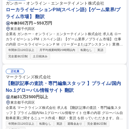
ガンホー・オンライン・エンターテイメント株式会社
ローカライゼーションPM(スペイン語)【ゲーム業界/プ
ライム市場】 翻訳
360万円～550万円
年俸
東京都千代田区
企業名 ガンホー・オンライン・エンターテイメント株式会社 求人名 ロー
カライゼーションPM（スペイン語）【ゲーム業界／プライム市場】 仕事
の内容 ローカライゼーションＰＭ（リーダーまたはアシスタント）業務
・翻訳コーディネーションに関するリードまたはサポート業務 ・ゲームの
年間休日120日以上
月平均残業時間20時間以内
転勤なし
英語
ローカライズ業務及び翻訳業務全般 ・翻訳の外注 ・翻訳スケジュール調
完全週休2日制
土日祝休み
整、翻訳予算管理 ・翻訳納品物の受入検査 ・開発チームとの折衝 ・海外
音声収録スタジオとの調整 ・LQAバグ進行管理 募集職種 ローカライゼー
ションPM（スペイン語）【ゲーム業界／プライム市場】
正社員
マークラインズ株式会社
【翻訳記事の査読・専門編集スタッフ 】プライム/国内
No.1グローバル情報サイト 翻訳
31万2500円以上
月給
東京都千代田区
企業名 マークラインズ株式会社 求人名 【翻訳記事の査読・専門編集スタ
ッフ 】プライム/国内No.1グローバル情報サイト 仕事の内容 グローバル自
動車産業に関するニュース作成・翻訳・査読 を担っていただきます。自動
翻訳だけでは補いきれない「業界特有の用語」や「技術的背景」を読み解
年間休日120日以上
転勤なし
英語
退職金あり
完全週休2日制
き、信頼性あるニュースへ仕上げることがミッションです ■自動車メーカ