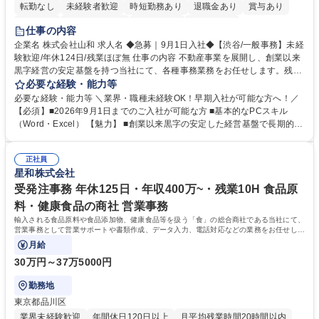
転勤なし
未経験者歓迎
時短勤務あり
退職金あり
賞与あり
育休あり
完全週休2日制
交通費支給
土日祝休み
仕事の内容
企業名 株式会社山和 求人名 ◆急募｜9月1日入社◆【渋谷/一般事務】未経
験歓迎/年休124日/残業ほぼ無 仕事の内容 不動産事業を展開し、創業以来
黒字経営の安定基盤を持つ当社にて、各種事務業務をお任せします。残業
がほぼ発生せず、連続した日程の有給取得が可能なため、WLBを整えたい
必要な経験・能力等
方にお勧めの環境です！ 入社後はOJTを通じて丁寧に研修を行いますの
必要な経験・能力等 ＼業界・職種未経験OK！早期入社が可能な方へ！／
で、事務未経験の方でも安心して臨むことができます。 【業務詳細】■電
【必須】■2026年9月1日までのご入社が可能な方 ■基本的なPCスキル
話・来客対応 ■物件の鍵や社内の備品管理 ■データ入力や書類作成 ■契約
（Word・Excel） 【魅力】 ■創業以来黒字の安定した経営基盤で長期的に
書などのファイリング ■郵送物の仕訳・発送 など 募集職種 ◆急募｜9月1
安心して働ける環境 ■残業ほぼなしで働きやすさ抜群、プライベートとの
日入社◆【渋谷/一般事務】未経験歓迎/年休124日/残業ほぼ無
両立が可能 ■有給取得を積極的に推奨、年間10日程度の取得実績 ■1ヶ月
正社員
のOJTで業務を習得可能、未経験でもしっかりサポート 学歴・資格 学
星和株式会社
歴：大学院 大学 高専 短大 語学力： 資格：
受発注事務 年休125日・年収400万~・残業10H 食品原
料・健康食品の商社 営業事務
輸入される食品原料や食品添加物、健康食品等を扱う「食」の総合商社である当社にて、
営業事務として営業サポートや書類作成、データ入力、電話対応などの業務をお任せしま
す。
月給
30万円～37万5000円
勤務地
東京都品川区
業界未経験歓迎
年間休日120日以上
月平均残業時間20時間以内