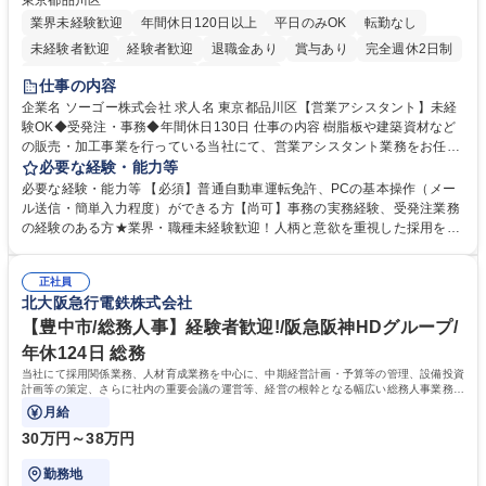
東京都品川区
業界未経験歓迎
年間休日120日以上
平日のみOK
転勤なし
未経験者歓迎
経験者歓迎
退職金あり
賞与あり
完全週休2日制
交通費支給
駅近5分以内
土日祝休み
仕事の内容
企業名 ソーゴー株式会社 求人名 東京都品川区【営業アシスタント】未経
験OK◆受発注・事務◆年間休日130日 仕事の内容 樹脂板や建築資材など
の販売・加工事業を行っている当社にて、営業アシスタント業務をお任せ
いたします。注文対応やWebデータの出力、各所への発注・加工依頼のほ
必要な経験・能力等
か、電話・メール対応等の事務業務を担当します。 ■受注・発注業務：FA
必要な経験・能力等 【必須】普通自動車運転免許、PCの基本操作（メー
Xによる注文対応、Web発注データのプリントアウト、各仕入先・協力会
ル送信・簡単入力程度）ができる方【尚可】事務の実務経験、受発注業務
社への発注および加工依頼等 ■納品書・請求書の作成および発送手配 ■商
の経験のある方★業界・職種未経験歓迎！人柄と意欲を重視した採用を行
品手配・在庫確認・納期調整 ■電話・メールでの問い合わせ対応および付
っています。 【要件】未経験歓迎！未経験からスタートして長く勤務する
随する事務全般 ※高度なPCスキルは不要です。【業務内容の変更範囲】
社員が多数在籍しています。 【求める人物像】納期優先の業界のため状況
当社の指定する業務 募集職種 東京都品川区【営業アシスタント】未経験O
正社員
変化に臨機応変かつ柔軟に対応できる方、約束を守り正確に作業を進めら
北大阪急行電鉄株式会社
K◆受発注・事務◆年間休日130日
れる方を求めています。高度なPCスキルや関数知識は一切不要です。丁
寧な指導体制が整っているため、安心してお仕事をスタートしていただけ
【豊中市/総務人事】経験者歓迎!/阪急阪神HDグループ/
ます。 学歴・資格 学歴：大学院 大学 高専 短大 専修学校 高校 語学力：
年休124日 総務
資格：
当社にて採用関係業務、人材育成業務を中心に、中期経営計画・予算等の管理、設備投資
計画等の策定、さらに社内の重要会議の運営等、経営の根幹となる幅広い総務人事業務全
般を担当していただきます。
月給
30万円～38万円
勤務地