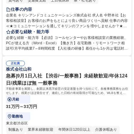
賞与あり
交通費支給
土日祝休み
寮・社宅あり
仕事の内容
企業名 キリンアンドコミュニケーションズ株式会社 求人名 中野本社【お
客様相談室】お客様のお声をもとにより良い商品づくりへ貢献 仕事の内容
≪★コミュニケーションを通してキリンのファンを増やしませんか？★≫
お客様のお声をより良い商品づくりに活かしていく上で、窓口となるお客
必要な経験・能力等
様相談室でのお仕事です。 日々お客様からいただくキリングループへのご
必要な経験・能力等 【必須】コールセンターやお客様相談室の業務経験、
意見を、企業活動に活かしています。お客様からの声に迅速かつ誠意をも
PCが使える方（Word・Excel）【働き方】在宅勤務・リモートワーク相
って対応、情報提供するとともにグループ内活動に反映しています。 【具
談可/月平均残業7～8時間程度 【入社後の研修】着任から1か月は電話対応
体的には】電話応対、メール、お手紙対応、ご指摘品調査報告書作成、有
のOJTを中心に実施し、電話対応に慣れた段階でメール・手紙のOJTを実
人チャットボット対応など。 【1日の対応件数】■電話：月間一人当たり
施する予定です。独り立ち以降もしっかりフォローする体制を整えていま
平均100件前後■メール・手紙：同上40件前後 募集職種 中野本社【お客様
正社員
すのでご安心ください。 【当社について】キリングループの広報機能を担
株式会社山和
相談室】お客様のお声をもとにより良い商品づくりへ貢献
う会社として、お客様との出会いを大切にし、磨き上げたホスピタリティ
を込めてコミュニケーションをとりながら広報関連業務を行っておりま
急募|9月1日入社 【渋谷/一般事務】未経験歓迎/年休124
す。 学歴・資格 学歴：大学院 大学 高専 短大 専修学校 高校 語学力： 資
日/残業ほぼ無 一般事務
格：
不動産事業を展開し、創業以来黒字経営の安定基盤を持つ当社にて、各種事務業務をお任
せします。残業がほぼ発生せず、連続した日程の有給取得が可能なため、WLBを整えた
い方にお勧めの環境です！
月給
31万円～33万円
勤務地
東京都渋谷区
制服あり
業界未経験歓迎
年間休日120日以上
介護休暇あり