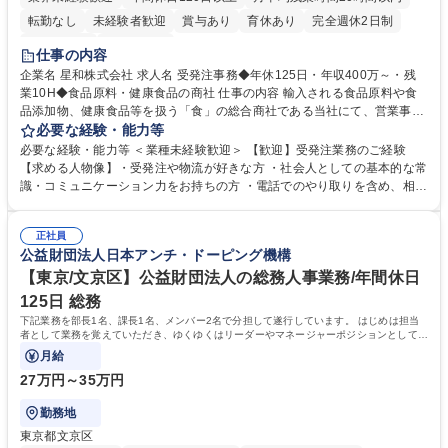
転勤なし
未経験者歓迎
賞与あり
育休あり
完全週休2日制
交通費支給
土日祝休み
仕事の内容
企業名 星和株式会社 求人名 受発注事務◆年休125日・年収400万～・残
業10H◆食品原料・健康食品の商社 仕事の内容 輸入される食品原料や食
品添加物、健康食品等を扱う「食」の総合商社である当社にて、営業事務
として営業サポートや書類作成、データ入力、電話対応などの業務をお任
必要な経験・能力等
せします。 ・受注／出荷指示／売上管理／仕入管理／在庫管理／お客様や
必要な経験・能力等 ＜業種未経験歓迎＞ 【歓迎】受発注業務のご経験
倉庫と電話確認など、販売に関わる事務、営業サポートをお願いします。
【求める人物像】・受発注や物流が好きな方 ・社会人としての基本的な常
・入社後は商品について覚えることから始め、先輩社員OJTと共に業務を
識・コミュニケーション力をお持ちの方 ・電話でのやり取りを含め、相手
進めて頂きます。未経験から始めた方も多数活躍中です。 [業務内容の変
の要件を正しく理解し対応できる方 ・数量・在庫・出荷数などの数値を正
更の範囲:会社の定める業務] 募集職種 受発注事務◆年休125日・年収400
確に扱う業務に抵抗がない方 ・PCを業務で日常的に使用しており、四則
万～・残業10H◆食品原料・健康食品の商社
正社員
演算ができる方 ・業務ルールや指示を理解し、行動できる方 学歴・資格
公益財団法人日本アンチ・ドーピング機構
学歴：大学院 大学 短大 語学力： 資格：
【東京/文京区】公益財団法人の総務人事業務/年間休日
125日 総務
下記業務を部長1名、課長1名、メンバー2名で分担して遂行しています。 はじめは担当
者として業務を覚えていただき、ゆくゆくはリーダーやマネージャーポジションとして活
躍いただくことを期待しています。
月給
27万円～35万円
勤務地
東京都文京区