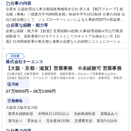
研修あり
退職金あり
賞与あり
完全週休2日制
交通費支給
仕事の内容
駅近5分以内
資格取得手当あり
食事補助あり
企業名 公益財団法人東京都道路整備保全公社 求人名 【都庁グループ】総
合職（事務）◇残業月平均9時間未満／有給年平均16日取得 仕事の内容 当
社の総合職として、ジョブローテーションによる人事経理部門や収益事業
等のフロント部門の部署等幅広い部署での業務をお任せいたします。研修
必要な経験・能力等
制度やキャリア支援が充実しております！ ※下記業務詳細 【業務詳細】■
必要な経験・能力等 【歓迎】営業経験or総務/人事/経理経験or官公庁職員
管理部門：広報、人事、経理など当公社の運営に係る管理業務 ■収益部
経験者で、道路事業のゼネラリストとしてのキャリアを積みたい方【社
門：駐車場の新規開拓、管理運営、新宿駅西口広場の「イベントコーナ
風】社内関係部署や東京都と連携が必要なため綿密にコミュニケーション
ー」などの管理運営 ■道路部門：整備の急がれる骨格幹線道路や木造住宅
を図っています。 【業務の魅力】■幅広く携われる：総合職（事務）で
密集地域の特定整備路線の用地取得、道路に関する普及啓発事業、都内の
は、駐車場の管理運営や道路用地の取得、公益財団法人の中枢を担う管理
道路施設や道路工事現場の見学ツアー事業 ※入社後は上記いずれかの部門
正社員
部門など多岐に渡る業務を経験できます。 ■様々なプロジェクト：駐車場
株式会社キーエンス
へ配属。※業務内容変更の範囲：会社の定める業務 募集職種 【都庁グル
事業の他、新宿駅西口広場内に設置された照明を兼ねた広告「ブライトサ
ープ】総合職（事務）◇残業月平均9時間未満／有給年平均16日取得
イン」の管理運営を行うなど、事業収益を生み出す活動を積極的に行って
【大阪・京都・滋賀】営業事務 ※未経験可 営業事務
います。 学歴・資格 学歴：大学院 大学 高専 短大 専修学校 高校 語学力：
【仕事内容】大阪営業所、京都営業所、滋賀営業所いずれかにて営業事務をお任せ。
資格：
【詳細】電話応対・データ入力・伝票や見積の作成・カタログ送付・来客対応・営業所内
で発生する事務業務や業務改善をお任せ。
月給
27万9000円～28万1000円
勤務地
大阪府大阪市淀川区
業界未経験歓迎
年間休日120日以上
未経験者歓迎
退職金あり
賞与あり
育休あり
完全週休2日制
交通費支給
駅近5分以内
土日祝休み
仕事の内容