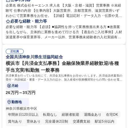
企業名 株式会社キーエンス 求人名 【大阪・京都・滋賀】営業事務 ※未経
験可 仕事の内容 【仕事内容】大阪営業所、京都営業所、滋賀営業所いず
れかにて営業事務をお任せ。 【詳細】電話応対・データ入力・伝票や見積
の作成・カタログ送付・来客対応・営業所内で発生する事務業務や業務改
必要な経験・能力等
善をお任せ。 【教育制度】ご入社後、育成担当とペアになりながらOJTに
必要な経験・能力等 【必須】■協調性を持って業務推進出来る方 ■改善案
て業務を覚えていただくことが可能です。業務システムがきちんと構築さ
を出しながら、主体的に業務を進めて行ける方 【過去のご入社事例】人材
れているため、スムーズに仕事に慣れることができる環境です。また、
派遣業界や保育業界等、メーカー以外、営業事務未経験者の入社実績有
「チームで成果を出す文化」があり、良いやり方を積極的に共有しながら
【当社の事務職について】単なる事務ではなく主体性を発揮したサポート
常に改善を目指す風土のため、安心して業務に取り組んでいただけます。
により、キーエンスの付加価値向上に貢献します。ベースの定型業務に加
募集職種 【大阪・京都・滋賀】営業事務 ※未経験可
正社員
えて、お客様や社員の状況に合わせ、能動的なサポート、改善の動きも期
全国共済神奈川県生活協同組合
待され。組織を支えるスペシャリストとして、チームに貢献し、結果的に
社員から頼られる存在になることができます。平均19:30の退勤以降の業
横浜市【共済金支払事務】金融保険業界経験歓迎/各種
務の持ち帰りも禁止されており、メリハリのある働き方となります。 学
手当充実/転勤無 一般事務
歴・資格 学歴：大学院 大学 高専 短大 語学力： 資格：
共済事業を行っている当社にて、共済金支払事務をお任せいたします。共済金請求書類の
受付・内容確認・審査・データ入力のほか、加入者様や医療機関等からの問い合わせ電話
対応や書類発送等を担当します。
月給
26万円～35万円
勤務地
神奈川県横浜市中区
年間休日120日以上
転勤なし
経験者歓迎
退職金あり
在宅OK
賞与あり
育休あり
完全週休2日制
交通費支給
駅近5分以内