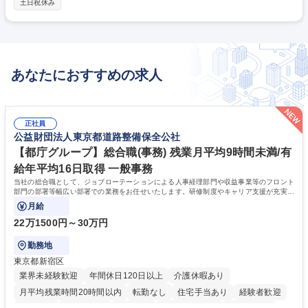
土日祝休み
ー、部品メーカー、各国の業界団体が発表するプレスリリースなどをもと
にニュースを編集 ■国内スタッフが作成した日本語ニュースの査読、海外
スタッフが作成した英語ニュースの翻訳・査読 ■専門的な観点から用語の
統一、誤訳の修正、背景情報の補足を実施 ■他部門と連携し、記事の裏付
け・業界との整合性を確認 募集職種 【翻訳記事の査読・専門編集スタッ
あなたにおすすめの求人
フ 】プライム/国内No.1グローバル情報サイト
正社員
公益財団法人東京都道路整備保全公社
【都庁グループ】総合職(事務) 残業月平均9時間未満/有
給年平均16日取得 一般事務
当社の総合職として、ジョブローテーションによる人事経理部門や収益事業等のフロント
部門の部署等幅広い部署での業務をお任せいたします。研修制度やキャリア支援が充実し
ております！ ※下記業務詳細
月給
22万1500円～30万円
勤務地
東京都新宿区
業界未経験歓迎
年間休日120日以上
介護休暇あり
月平均残業時間20時間以内
転勤なし
住宅手当あり
経験者歓迎