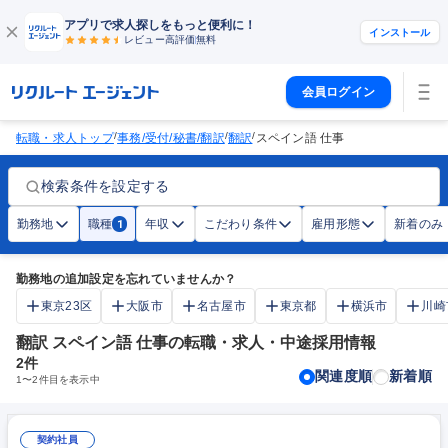
アプリで求人探しをもっと便利に！
インストール
レビュー高評価
無料
会員ログイン
/
/
/
転職・求人トップ
事務/受付/秘書/翻訳
翻訳
スペイン語 仕事
検索条件を設定する
勤務地
職種
年収
こだわり条件
雇用形態
新着のみ
1
勤務地の追加設定を忘れていませんか？
東京23区
大阪市
名古屋市
東京都
横浜市
川崎
翻訳 スペイン語 仕事の転職・求人・中途採用情報
2
件
関連度順
新着順
1
〜
2
件目を表示中
契約社員