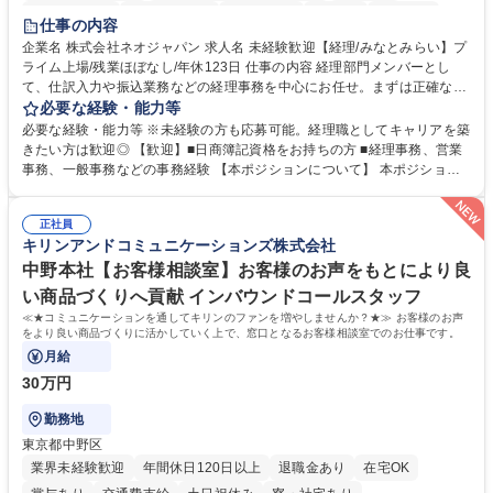
未経験者歓迎
時短勤務あり
退職金あり
在宅OK
賞与あり
仕事の内容
完全週休2日制
交通費支給
駅近5分以内
土日祝休み
服装自由
企業名 株式会社ネオジャパン 求人名 未経験歓迎【経理/みなとみらい】プ
ライム上場/残業ほぼなし/年休123日 仕事の内容 経理部門メンバーとし
寮・社宅あり
て、仕訳入力や振込業務などの経理事務を中心にお任せ。まずは正確な入
力・確認業務からスタートし、既存メンバーと一緒に業務を進めながら段
必要な経験・能力等
階的に経理知識を身につけていただきます。 【具体的には】 ■社内稟議に
必要な経験・能力等 ※未経験の方も応募可能。経理職としてキャリアを築
基づく仕訳入力 ■月末の振込業務 ■明細作成 ■伝票処理、記帳業務 ■既存
きたい方は歓迎◎ 【歓迎】■日商簿記資格をお持ちの方 ■経理事務、営業
メンバーの業務サポート 【将来的には】 ■月次決算補助 ■四半期・年次決
事務、一般事務などの事務経験 【本ポジションについて】 本ポジション
算補助 ■有価証券報告書など開示資料作成補助 ■海外子会社を含む連結決
の魅力は、プライム上場企業の経理部門で、未経験から経理キャリアをス
算補助 ※3～5年程度を目安に、徐々に決算業務へ業務範囲を広げていく
タートできる点です。まずは仕訳入力や振込業務など基礎的な業務から担
想定です。 募集職種 未経験歓迎【経理/みなとみらい】プライム上場/残業
正社員
当し、3～5年をかけて月次決算・四半期決算・開示資料作成補助などへス
キリンアンドコミュニケーションズ株式会社
ほぼなし/年休123日
テップアップできます。また、残業は通常月ほぼなく、決算月でも10時間
未満のため、無理なく経理として専門性を身につけられる環境です。 学
中野本社【お客様相談室】お客様のお声をもとにより良
歴・資格 学歴：大学院 大学 高専 短大 専修学校 高校 語学力： 資格：日商
い商品づくりへ貢献 インバウンドコールスタッフ
簿記検定1級 日商簿記検定2級
≪★コミュニケーションを通してキリンのファンを増やしませんか？★≫ お客様のお声
をより良い商品づくりに活かしていく上で、窓口となるお客様相談室でのお仕事です。
月給
30万円
勤務地
東京都中野区
業界未経験歓迎
年間休日120日以上
退職金あり
在宅OK