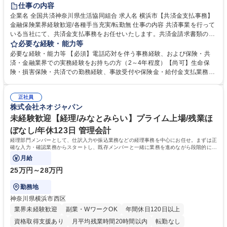
土日祝休み
仕事の内容
企業名 全国共済神奈川県生活協同組合 求人名 横浜市【共済金支払事務】
金融保険業界経験歓迎/各種手当充実/転勤無 仕事の内容 共済事業を行って
いる当社にて、共済金支払事務をお任せいたします。共済金請求書類の受
付・内容確認・審査・データ入力のほか、加入者様や医療機関等からの問
必要な経験・能力等
い合わせ電話対応や書類発送等を担当します。 ■共済金請求書類の受付、
必要な経験・能力等 【必須】電話応対を伴う事務経験、および保険・共
内容確認、および共済金支払に関する審査・事務処理業務全般を担当 ■専
済・金融業界での実務経験をお持ちの方（2～4年程度）【尚可】生命保
用システムへのデータ入力、各種必要書類の作成・発送作業 ■加入者様や
険・損害保険・共済での勤務経験、事故受付や保険金・給付金支払業務経
医療機関等からの各種問い合わせに対する丁寧かつ迅速な電話応対 ■現場
験がある方 【求める人物像】■相手の立場に立った丁寧な対応ができる方
調査の対応および業務プロセスの改善活動 【業務内容の変更範囲】当社の
■チームワークを大切にし、素直に学べる方★外勤の保険営業から内勤事
指定する業務 募集職種 横浜市【共済金支払事務】金融保険業界経験歓迎/
正社員
務へのキャリアチェンジ希望者も大歓迎です！ 学歴・資格 学歴：大学院
株式会社ネオジャパン
各種手当充実/転勤無
大学 高専 短大 専修学校 高校 語学力： 資格：
未経験歓迎【経理/みなとみらい】プライム上場/残業ほ
ぼなし/年休123日 管理会計
経理部門メンバーとして、仕訳入力や振込業務などの経理事務を中心にお任せ。まずは正
確な入力・確認業務からスタートし、既存メンバーと一緒に業務を進めながら段階的に経
理知識を身につけていただきます。
月給
25万円～28万円
勤務地
神奈川県横浜市西区
業界未経験歓迎
副業・WワークOK
年間休日120日以上
資格取得支援あり
月平均残業時間20時間以内
転勤なし