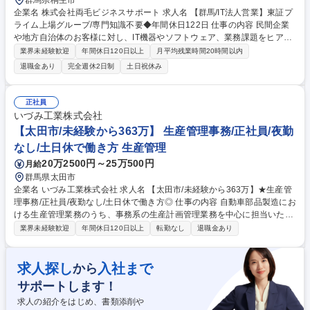
群馬県桐生市
企業名 株式会社両毛ビジネスサポート 求人名 【群馬/IT法人営業】東証プ
ライム上場グループ/専門知識不要◆年間休日122日 仕事の内容 民間企業
や地方自治体のお客様に対し、IT機器やソフトウェア、業務課題をヒアリ
ングし、各種ITサービスの導入から運用・保守までを提案する営業です。
業界未経験歓迎
年間休日120日以上
月平均残業時間20時間以内
商談には技術担当が同席します。 ■既存顧客（8割）への定期訪問による
退職金あり
完全週休2日制
土日祝休み
課題ヒアリング・提案 ■新規顧客（2割）の開拓・アプローチ ■商談対応、
商品サービスの調査、提案書・見積書の作成、契約手続き等の営業事務
【営業に専念できる体制】 営業事務スタッフがサポートに入るため、コア
正社員
業務である提案活動に集中できます。チーム体制で連携しながら進められ
いづみ工業株式会社
る環境です。 募集職種 【群馬/IT法人営業】東証プライム上場グループ/専
【太田市/未経験から363万】 生産管理事務/正社員/夜勤
門知識不要◆年間休日122日
なし/土日休で働き方 生産管理
20万2500円～25万500円
月給
群馬県太田市
企業名 いづみ工業株式会社 求人名 【太田市/未経験から363万】★生産管
理事務/正社員/夜勤なし/土日休で働き方◎ 仕事の内容 自動車部品製造にお
ける生産管理業務のうち、事務系の生産計画管理業務を中心に担当いただ
きます。生産計画と連動した在庫管理、出荷管理など、現場と取引先をつ
業界未経験歓迎
年間休日120日以上
転勤なし
退職金あり
なぐ役割を担います。 ・生産管理システムを使用し、受注した製品の受発
注と進捗管理 ・受注した製品の生産計画を作成 ・生産計画に基づく、社
内への生産指示と取引先への発注 ・納入発注した製品の進捗管理及び、発
求人探し
入社まで
から
注先との納期調整 ・生産管理システムへのデータ入力 将来的には課員を
サポートします！
まとめる立場へなっていただくことを期待してます。 募集職種 【太田市/
未経験から363万】★生産管理事務/正社員/夜勤なし/土日休で働き方◎
求人の紹介をはじめ、書類添削や