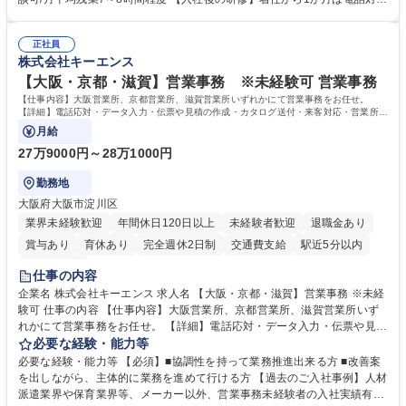
体的には】電話応対、メール、お手紙対応、ご指摘品調査報告書作成、有
のOJTを中心に実施し、電話対応に慣れた段階でメール・手紙のOJTを実
人チャットボット対応など。 【1日の対応件数】■電話：月間一人当たり
施する予定です。独り立ち以降もしっかりフォローする体制を整えていま
平均100件前後■メール・手紙：同上40件前後 募集職種 中野本社【お客様
正社員
すのでご安心ください。 【当社について】キリングループの広報機能を担
株式会社キーエンス
相談室】お客様のお声をもとにより良い商品づくりへ貢献
う会社として、お客様との出会いを大切にし、磨き上げたホスピタリティ
を込めてコミュニケーションをとりながら広報関連業務を行っておりま
【大阪・京都・滋賀】営業事務 ※未経験可 営業事務
す。 学歴・資格 学歴：大学院 大学 高専 短大 専修学校 高校 語学力： 資
【仕事内容】大阪営業所、京都営業所、滋賀営業所いずれかにて営業事務をお任せ。
格：
【詳細】電話応対・データ入力・伝票や見積の作成・カタログ送付・来客対応・営業所内
で発生する事務業務や業務改善をお任せ。
月給
27万9000円～28万1000円
勤務地
大阪府大阪市淀川区
業界未経験歓迎
年間休日120日以上
未経験者歓迎
退職金あり
賞与あり
育休あり
完全週休2日制
交通費支給
駅近5分以内
土日祝休み
仕事の内容
企業名 株式会社キーエンス 求人名 【大阪・京都・滋賀】営業事務 ※未経
験可 仕事の内容 【仕事内容】大阪営業所、京都営業所、滋賀営業所いず
れかにて営業事務をお任せ。 【詳細】電話応対・データ入力・伝票や見積
の作成・カタログ送付・来客対応・営業所内で発生する事務業務や業務改
必要な経験・能力等
善をお任せ。 【教育制度】ご入社後、育成担当とペアになりながらOJTに
必要な経験・能力等 【必須】■協調性を持って業務推進出来る方 ■改善案
て業務を覚えていただくことが可能です。業務システムがきちんと構築さ
を出しながら、主体的に業務を進めて行ける方 【過去のご入社事例】人材
れているため、スムーズに仕事に慣れることができる環境です。また、
派遣業界や保育業界等、メーカー以外、営業事務未経験者の入社実績有