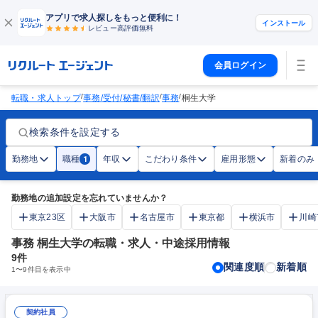
アプリで求人探しをもっと便利に！
インストール
レビュー高評価
無料
会員ログイン
/
/
/
転職・求人トップ
事務/受付/秘書/翻訳
事務
桐生大学
検索条件を設定する
勤務地
職種
年収
こだわり条件
雇用形態
新着のみ
1
勤務地の追加設定を忘れていませんか？
東京23区
大阪市
名古屋市
東京都
横浜市
川崎
事務 桐生大学の転職・求人・中途採用情報
9
件
関連度順
新着順
1
〜
9
件目を表示中
契約社員