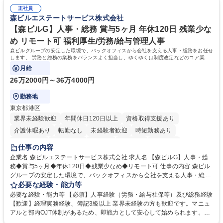
正社員
森ビルエステートサービス株式会社
【森ビルG】人事・総務 賞与5ヶ月 年休120日 残業少な
め リモート可 福利厚生/労務/給与管理人事
森ビルグループの安定した環境で、バックオフィスから会社を支える人事・総務をお任せ
します。 労務と総務の業務をバランスよく担当し、ゆくゆくは制度改定などのコア業務
にも挑戦できる、やりがいある環境です。
月給
26万2000円～36万4000円
勤務地
東京都港区
業界未経験歓迎
年間休日120日以上
資格取得支援あり
介護休暇あり
転勤なし
未経験者歓迎
時短勤務あり
経験者歓迎
退職金あり
在宅OK
賞与あり
育休あり
仕事の内容
完全週休2日制
交通費支給
長期歓迎
駅近5分以内
土日祝休み
企業名 森ビルエステートサービス株式会社 求人名 【森ビルG】人事・総
務◆賞与5ヶ月◆年休120日◆残業少なめ◆リモート可 仕事の内容 森ビル
グループの安定した環境で、バックオフィスから会社を支える人事・総務
をお任せします。 労務と総務の業務をバランスよく担当し、ゆくゆくは制
必要な経験・能力等
度改定などのコア業務にも挑戦できる、やりがいある環境です。 ■勤怠管
必要な経験・能力等 【必須】人事経験（労務・給与社保等）及び総務経験
理、給与計算、社会保険手続き、年末調整等の労務管理全般 ■入退社手続
【歓迎】経理実務経験、簿記3級以上 業界未経験の方も歓迎です。マニュ
き、社内規定の改定や人事制度改定などのコア業務 ■社内イベントの企画
アルと部内OJT体制があるため、即戦力として安心して始められます。
運営やその他総務業務全般 ※労務と総務を1：1の割合でお任せ。 入社後
【魅力・やりがい】森ビルGの安定基盤で労務から総務まで幅広く携われ