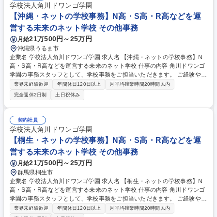
学校法人角川ドワンゴ学園
【沖縄・ネットの学校事務】N高・S高・R高などを運
営する未来のネット学校 その他事務
21万500円～25万円
月給
沖縄県うるま市
企業名 学校法人角川ドワンゴ学園 求人名 【沖縄・ネットの学校事務】N
高・S高・R高などを運営する未来のネット学校 仕事の内容 角川ドワンゴ
学園の事務スタッフとして、学校事務をご担当いただきます。 ご経験やス
キルに応じて、徐々に業務の幅を広げていただきます。 ■具体的には下記
業界未経験歓迎
年間休日120日以上
月平均残業時間20時間以内
業務をお任せする予定です。 ・各種事務手続き ・データ管理・分析 ・コ
完全週休2日制
土日祝休み
スト・業務管理 ・新規プロジェクトの事務運用設計（事務フローの構築、
システムの仕組みづくり、運用ルールの策定等） ・経理事務 ・その他、
事務・庶務業務全般 募集職種 【沖縄・ネットの学校事務】N高・S高・R
契約社員
高などを運営する未来のネット学校
学校法人角川ドワンゴ学園
【桐生・ネットの学校事務】N高・S高・R高などを運
営する未来のネット学校 その他事務
21万500円～25万円
月給
群馬県桐生市
企業名 学校法人角川ドワンゴ学園 求人名 【桐生・ネットの学校事務】N
高・S高・R高などを運営する未来のネット学校 仕事の内容 角川ドワンゴ
学園の事務スタッフとして、学校事務をご担当いただきます。 ご経験やス
キルに応じて、徐々に業務の幅を広げていただきます。 ■具体的には下記
業界未経験歓迎
年間休日120日以上
月平均残業時間20時間以内
業務をお任せする予定です。 ・各種事務手続き ・データ管理・分析 ・コ