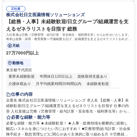
は部内のOJTを中心に、あなたの経験に合わせて不足している部分はいつ
ます。定型業務に留まらず、社内規定や人事制度の改定など会社のコア業
でも質問・相談できる環境が整っているため、安心して成長できます。 募
正社員
務に挑戦できるため、自身の成長と組織への貢献度をダイレクトに実感で
株式会社日立医薬情報ソリューションズ
集職種 【森ビルG】人事・総務◆賞与5ヶ月◆年休120日◆残業少なめ◆
きます。 残業少なめ、週1日リモート可など、ワークライフバランスを保
リモート可
ち長期活躍できる環境です。 「これまでの幅広い経験を活かし、長期的な
【総務・人事】未経験歓迎/日立グループ/組織運営を支
キャリアを築きたい」という前向きな意欲と挑戦を全力で応援します。 学
えるゼネラリストを目指す 総務
歴・資格 学歴：大学院 大学 高専 短大 専修学校 高校 語学力： 資格：日商
入社直後は労務（労務管理・給与計算・安全衛生・福利厚生等）からお任せいたします。
簿記検定1級 日商簿記検定2級 日商簿記検定3級
将来は総務・採用・教育業務へ守備範囲を広げ、組織運営を支えるゼネラリストをめざせ
ます。
月給
27万7000円以上
勤務地
東京都千代田区
業界未経験歓迎
年間休日120日以上
資格取得支援あり
介護休暇あり
月平均残業時間20時間以内
未経験者歓迎
住宅手当あり
時短勤務あり
退職金あり
在宅OK
賞与あり
仕事の内容
育休あり
完全週休2日制
交通費支給
土日祝休み
寮・社宅あり
企業名 株式会社日立医薬情報ソリューションズ 求人名 【総務・人事】未
経験歓迎/日立グループ/組織運営を支えるゼネラリストを目指す 仕事の内
容 入社直後は労務（労務管理・給与計算・安全衛生・福利厚生等）からお
任せいたします。将来は総務・採用・教育業務へ守備範囲を広げ、組織運
必要な経験・能力等
営を支えるゼネラリストをめざせます。 ・初期業務：労働時間管理、給与
必要な経験・能力等 ★未経験歓迎！ ★人事・総務領域を横断的に経験し
計算、社会保険対応、福利厚生管理、安全衛生、健康経営推進等をお任せ
幅広いスキルを身につけたい方におすすめ！ ■労務管理(給与計算・社会保
します。ご経験に応じて、休職者管理など、幅広く経験を積んでいただき
険手続き・勤怠管理など)に関心があり主体的に取り組める方 ※労務経験