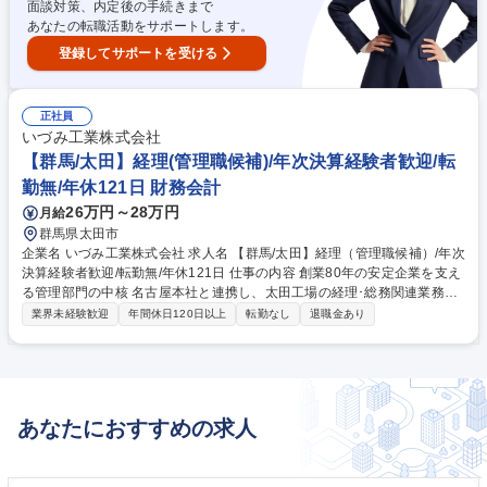
面談対策、内定後の手続きまで
あなたの転職活動をサポートします。
登録してサポートを受ける
正社員
いづみ工業株式会社
【群馬/太田】経理(管理職候補)/年次決算経験者歓迎/転
勤無/年休121日 財務会計
26万円～28万円
月給
群馬県太田市
企業名 いづみ工業株式会社 求人名 【群馬/太田】経理（管理職候補）/年次
決算経験者歓迎/転勤無/年休121日 仕事の内容 創業80年の安定企業を支え
る管理部門の中核 名古屋本社と連携し、太田工場の経理･総務関連業務を
幅広く担当します。決算業務そのものではなく、本社が必要とする工場デ
業界未経験歓迎
年間休日120日以上
転勤なし
退職金あり
ータの取りまとめ･報告がミッションです。 経理業務を軸に工場運営に関
わる管理業務を幅広くお任せします ▼売掛金、買掛金の管理及び取りまと
め ▼月次･年次決算に向けた本社への各種データ(資料)の取りまとめ▼報
告･財産管理(固定資産,資金管理,棚卸) ▼予算管理(計画・実績),月次損益の
確認▼給付金手続き(育休,産休,高年齢雇用継続給付等)▼給与計算に伴う勤
あなたにおすすめの求人
怠確認 経理の専門性を活かしつつ、将来の管理職候補として太田工場の安
定経営を支える仕事です 募集職種 【群馬/太田】経理（管理職候補）/年次
決算経験者歓迎/転勤無/年休121日