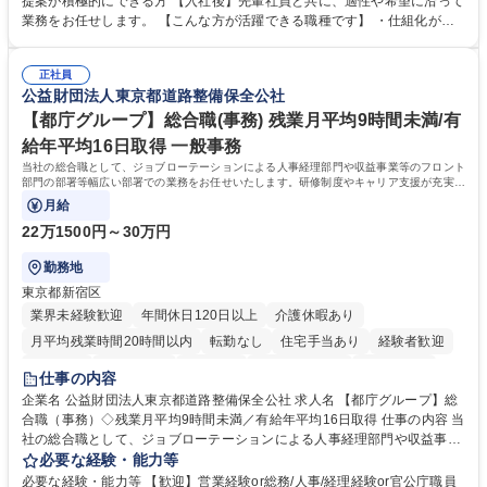
提案が積極的にできる方 【入社後】先輩社員と共に、適性や希望に沿って
新たな施策検討を積極的に行っていただき、会社全体を巻き込み課題解決
業務をお任せします。 【こんな方が活躍できる職種です】 ・仕組化が好
を推進。 ・オフィス運営：執務環境の整備・物品管理・社内規定整備/改
き/得意・協働の姿勢を持っている・優先順位付け、マルチタスクが得意・
善・イベント企画/運営・非常時の対応 など、本人の希望や適性によって
様々な立場で物事を考えられる・定型業務だけでなく突発的な出来事にも
幅広い業務の体得が可能で、多様なキャリアパスを描くことも可能です。
正社員
対処できる・新しいことに興味関心がある 【魅力】■自己啓発支援：資格
公益財団法人東京都道路整備保全公社
募集職種 【総務】未経験歓迎◎/リモート可/世界で唯一の事業/福利厚生◎/
取得や通信教育など費用の80%（年間25万円まで）を補助 ■住宅手当：家
再雇用有
賃の50%（月額7万円まで）を補助 学歴・資格 学歴：大学院 大学 語学
【都庁グループ】総合職(事務) 残業月平均9時間未満/有
力： 資格：
給年平均16日取得 一般事務
当社の総合職として、ジョブローテーションによる人事経理部門や収益事業等のフロント
部門の部署等幅広い部署での業務をお任せいたします。研修制度やキャリア支援が充実し
ております！ ※下記業務詳細
月給
22万1500円～30万円
勤務地
東京都新宿区
業界未経験歓迎
年間休日120日以上
介護休暇あり
月平均残業時間20時間以内
転勤なし
住宅手当あり
経験者歓迎
研修あり
退職金あり
賞与あり
完全週休2日制
交通費支給
仕事の内容
駅近5分以内
資格取得手当あり
食事補助あり
企業名 公益財団法人東京都道路整備保全公社 求人名 【都庁グループ】総
合職（事務）◇残業月平均9時間未満／有給年平均16日取得 仕事の内容 当
社の総合職として、ジョブローテーションによる人事経理部門や収益事業
等のフロント部門の部署等幅広い部署での業務をお任せいたします。研修
必要な経験・能力等
制度やキャリア支援が充実しております！ ※下記業務詳細 【業務詳細】■
必要な経験・能力等 【歓迎】営業経験or総務/人事/経理経験or官公庁職員