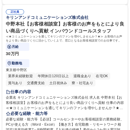
ます。 ・将来的な広がり：総務・採用・教育・税務対応・経営企画等。
者は早期にご活躍いただけます。 ■チームで仕事を推進できる方■将来は
★メンバーがマンツーマンで丁寧に教えるため、ご経験が浅くても安心！
マネジメント職として活躍したい 【尚可】■人事、労務、採用、教育業務
幅広く経験を積みたい意欲がある方に最適な環境です。 募集職種 【総
正社員
のご経験 ■労務管理（給与計算・社会保険手続き・勤怠管理など）の経験
キリンアンドコミュニケーションズ株式会社
務・人事】未経験歓迎/日立グループ/組織運営を支えるゼネラリストを目
■衛生管理者の資格をお持ちの方 学歴・資格 学歴：大学院 大学 高専 短大
指す
専修学校 高校 語学力： 資格：
中野本社【お客様相談室】お客様のお声をもとにより良
い商品づくりへ貢献 インバウンドコールスタッフ
≪★コミュニケーションを通してキリンのファンを増やしませんか？★≫ お客様のお声
をより良い商品づくりに活かしていく上で、窓口となるお客様相談室でのお仕事です。
月給
30万円
勤務地
東京都中野区
業界未経験歓迎
年間休日120日以上
退職金あり
在宅OK
賞与あり
交通費支給
土日祝休み
寮・社宅あり
仕事の内容
企業名 キリンアンドコミュニケーションズ株式会社 求人名 中野本社【お
客様相談室】お客様のお声をもとにより良い商品づくりへ貢献 仕事の内容
≪★コミュニケーションを通してキリンのファンを増やしませんか？★≫
お客様のお声をより良い商品づくりに活かしていく上で、窓口となるお客
必要な経験・能力等
様相談室でのお仕事です。 日々お客様からいただくキリングループへのご
必要な経験・能力等 【必須】コールセンターやお客様相談室の業務経験、
意見を、企業活動に活かしています。お客様からの声に迅速かつ誠意をも
PCが使える方（Word・Excel）【働き方】在宅勤務・リモートワーク相
って対応、情報提供するとともにグループ内活動に反映しています。 【具
談可/月平均残業7～8時間程度 【入社後の研修】着任から1か月は電話対応