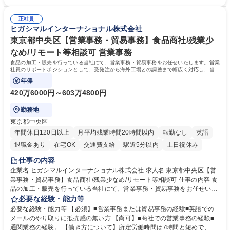
「チームで成果を出す文化」があり、良いやり方を積極的に共有しながら
【当社の事務職について】単なる事務ではなく主体性を発揮したサポート
常に改善を目指す風土のため、安心して業務に取り組んでいただけます。
により、キーエンスの付加価値向上に貢献します。ベースの定型業務に加
募集職種 【大阪・京都・滋賀】営業事務 ※未経験可
正社員
えて、お客様や社員の状況に合わせ、能動的なサポート、改善の動きも期
ヒガシマルインターナショナル株式会社
待され。組織を支えるスペシャリストとして、チームに貢献し、結果的に
社員から頼られる存在になることができます。平均19:30の退勤以降の業
東京都中央区【営業事務・貿易事務】食品商社/残業少
務の持ち帰りも禁止されており、メリハリのある働き方となります。 学
なめ/リモート等相談可 営業事務
歴・資格 学歴：大学院 大学 高専 短大 語学力： 資格：
食品の加工・販売を行っている当社にて、営業事務・貿易事務をお任せいたします。営業
社員のサポートポジションとして、受発注から海外工場との調整まで幅広く対応し、当社
事業の根幹を支えていただきます。
年俸
420万6000円～603万4800円
勤務地
東京都中央区
年間休日120日以上
月平均残業時間20時間以内
転勤なし
英語
退職金あり
在宅OK
交通費支給
駅近5分以内
土日祝休み
仕事の内容
企業名 ヒガシマルインターナショナル株式会社 求人名 東京都中央区【営
業事務・貿易事務】食品商社/残業少なめ/リモート等相談可 仕事の内容 食
品の加工・販売を行っている当社にて、営業事務・貿易事務をお任せいた
します。営業社員のサポートポジションとして、受発注から海外工場との
必要な経験・能力等
調整まで幅広く対応し、当社事業の根幹を支えていただきます。 ■受発注
必要な経験・能力等 【必須】■営業事務または貿易事務の経験■英語での
業務、請求書発行 ■海外工場とのスケジュール調整 ■在庫管理 ■輸入書類
メールのやり取りに抵抗感の無い方 【尚可】■商社での営業事務の経験■
の確認・作成 ■配送手配 ■通関業者を通して行う輸出入業全般 ■倉庫との
通関業務の経験。 【働き方について】所定労働時間は7時間と短めで、残