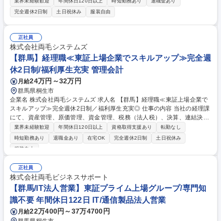
らの支払依頼や経費精算に対し、社内規定や仕訳の観点から適正かを確認
業界未経験歓迎
年間休日120日以上
時短勤務あり
退職金あり
し、承認を行います。 ■各部署（現場）のハブ・調整業務：不備がある際
完全週休2日制
土日祝休み
服装自由
の現場へのヒアリングや修正依頼、経理ルールの指導を行います。 ■東邦
HD調剤経理部との連携：データの引き継ぎや、法改正に伴う新ルールの
構築・周知を行い、コンプライアンス遵守を支えます。 募集職種 【経理
正社員
担当】東証プライム上場G／本社・グループ経理
株式会社両毛システムズ
【群馬】経理職≪東証上場企業でスキルアップ≫完全週
休2日制/福利厚生充実 管理会計
24万円～32万円
月給
群馬県桐生市
企業名 株式会社両毛システムズ 求人名 【群馬】経理職≪東証上場企業で
スキルアップ≫完全週休2日制／福利厚生充実◎ 仕事の内容 当社の経理課
にて、資産管理、原価管理、資金管理、税務（法人税）、決算、連結決算
等の業務をご担当いただきます。 ご担当いただくポジションは、ご経験に
業界未経験歓迎
年間休日120日以上
資格取得支援あり
転勤なし
応じて決定いたします。 【魅力】上場企業特有の決算処理等、経理職とし
時短勤務あり
退職金あり
在宅OK
完全週休2日制
土日祝休み
て幅広い経験を積むことができます。 【当社の就業環境】当社では、結
服装自由
婚・出産後も仕事を続けている方がとても多い環境です。働きやすい環境
作りを目指しています。 募集職種 【群馬】経理職≪東証上場企業でスキ
正社員
ルアップ≫完全週休2日制／福利厚生充実◎
株式会社両毛ビジネスサポート
【群馬/IT法人営業】東証プライム上場グループ/専門知
識不要 年間休日122日 IT/通信製品法人営業
22万400円～37万4700円
月給