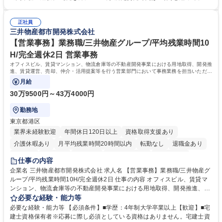
倉入れ調整等 ※ゼネラリストとしてのキャリアアップを目指すことが可能
業も月平均20時間以下です。時差出勤制度や週1日のリモート勤務も相談
です。単に商品を販売するだけでなく原料の仕入れから販売までをトータ
可能で、ワークライフバランスを保ち長期就業しやすい環境です。 【当社
ルプロデュースしているため、商品に関わる全ての業務をサポート頂きま
正社員
の強み】1991年の設立以来、外食産業を中心としたお客様の多様なニー
三井物産都市開発株式会社
す。 募集職種 東京都中央区【営業事務・貿易事務】食品商社/残業少なめ/
ズに沿った冷凍水産物等の生産・輸入・販売を一貫して手掛けています。
リモート等相談可
自社工場と海外拠点の強固な連携によるワンストップサービスが最大の強
【営業事務】業務職/三井物産グループ/平均残業時間10
みです。 学歴・資格 学歴：大学院 大学 語学力：英語 資格：
H/完全週休2日 営業事務
オフィスビル、賃貸マンション、物流倉庫等の不動産開発事業における用地取得、開発推
進、賃貸運営、売却、仲介・活用提案等を行う営業部門において事務業務を担当いただき
ます。
月給
30万9500円～43万4000円
勤務地
東京都港区
業界未経験歓迎
年間休日120日以上
資格取得支援あり
介護休暇あり
月平均残業時間20時間以内
転勤なし
退職金あり
在宅OK
賞与あり
育休あり
完全週休2日制
交通費支給
仕事の内容
駅近5分以内
土日祝休み
寮・社宅あり
企業名 三井物産都市開発株式会社 求人名 【営業事務】業務職/三井物産グ
ループ/平均残業時間10H/完全週休2日 仕事の内容 オフィスビル、賃貸マ
ンション、物流倉庫等の不動産開発事業における用地取得、開発推進、賃
貸運営、売却、仲介・活用提案等を行う営業部門において事務業務を担当
必要な経験・能力等
いただきます。 【詳細】・契約書管理、契約書製本、捺印対応、ファイリ
必要な経験・能力等 【必須条件】■学歴：4年制大学卒業以上【歓迎】■宅
ング、登記簿取得、調書取得・支払業務（各種費用支払、支払管理、請
建士資格保有者※応募に際し必須としている資格はありません。宅建士資