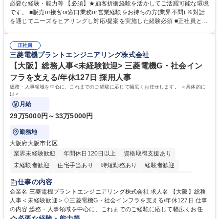
ーション、お客様対応 ■窓口にて、ご来店された個人のお客様に対して金
必要な経験・能力等 【必須】★顧客折衝経験を活かしてご活躍可能な環境
融商品のご提案 ■効率的な事務運用の検討・構築等 ≪業務紹介：ご応募前
です。 ■販売or接客or窓口業務or営業経験をお持ちの方(業界不問) ※対話
に必ずご覧ください≫ ※記事 https://www.mysite.bk.mufg.jp/career/circle/
を通じてニーズをヒアリングし対応/提案を実施した経験必須 ■正社員とし
article17/ ※動画 https://youtu.be/H-S7HaJqqbg 募集職種 【東京都】本支
ての就業経験1年以上 【歓迎】■金融業界での就業経験■銀行での預金為替
店の窓口業務(事務手続受付/資産運用提案)/後方事務/ロビー応対
事務経験 ■金融商品の提案・販売経験 ≪魅力≫研修やOJT環境が整ってい
正社員
るので安心して入行いただけます。 幅広いキャリアの選択肢があり、公募
三菱電機プラントエンジニアリング株式会社
や社内副業等を活用し、 一人ひとりが挑戦できるカルチャーが浸透してい
ます。 学歴・資格 学歴：大学院 大学 高専 短大 専修学校 高校 語学力：
【大阪】総務人事<未経験歓迎> 三菱電機G・社会イン
資格：
フラを支える/年休127日 採用人事
総務・人事領域を中心に、これまでのご経験に応じて幅広くお任せします。 ＜具体的に
は＞
月給
29万5000円～33万5000円
勤務地
大阪府大阪市北区
業界未経験歓迎
年間休日120日以上
資格取得支援あり
未経験者歓迎
住宅手当あり
時短勤務あり
経験者歓迎
退職金あり
在宅OK
賞与あり
完全週休2日制
交通費支給
仕事の内容
駅近5分以内
土日祝休み
服装自由
寮・社宅あり
食事補助あり
企業名 三菱電機プラントエンジニアリング株式会社 求人名 【大阪】総務
人事＜未経験歓迎＞◇三菱電機G・社会インフラを支える/年休127日 仕事
の内容 総務・人事領域を中心に、これまでのご経験に応じて幅広くお任せ
します。 ＜具体的には＞ ・総務/人事労務（給与・社保・勤怠管理など）
必要な経験・能力等