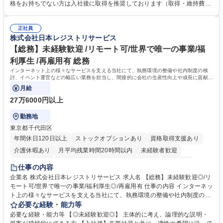
求・支払データ登録、取引先マスター申請対応）・予算作成及び予実管
格をお持ちでない方は入社後に取得を推奨しております（取得・維持費用
理・各種稟議書、報告書作成業務・各種台帳管理、交際費・会議費支払報
の一部補助あり） 【求める人物像】 ・向学心豊かで、主体的に行動でき
告書作成及び月次管理・部内総務庶務全般 など※※配属先によっては上記
る方。 ・社内外の多様な関係者と協調して業務を進められるコミュニケー
の他に担当頂く業務が発生する場合があります。 募集職種 【営業事務】
正社員
ション力がある方。 ・チャレンジを厭わず、粘り強く業務に取り組める
株式会社日本レジストリサービス
業務職/三井物産グループ/平均残業時間10H/完全週休2日
方。多様な関係者と謙虚に信頼関係を構築でき、期限を意識したスケジュ
ール管理が出来る方。※将来的に他部署（営業部門、コーポレート部門）
【総務】未経験歓迎 /リモート可/世界で唯一の事業/福
へのジョブローテーションの可能性があります。 学歴・資格 学歴：大学
利厚生 /再雇用有 総務
院 大学 語学力： 資格：宅地建物取引士
インターネット上の様々なサービスを支える当社にて、執務環境の整備や社内制度の検
討、イベント運営などの幅広い業務を担当し、間接的に会社の生産性向上や成長に貢献し
ている部署です。
月給
27万6000円以上
勤務地
東京都千代田区
年間休日120日以上
ストックオプションあり
資格取得支援あり
介護休暇あり
月平均残業時間20時間以内
未経験者歓迎
住宅手当あり
時短勤務あり
研修あり
在宅OK
賞与あり
仕事の内容
完全週休2日制
交通費支給
駅近5分以内
土日祝休み
服装自由
企業名 株式会社日本レジストリサービス 求人名 【総務】未経験歓迎◎/リ
モート可/世界で唯一の事業/福利厚生◎/再雇用有 仕事の内容 インターネッ
ト上の様々なサービスを支える当社にて、執務環境の整備や社内制度の検
討、イベント運営などの幅広い業務を担当し、間接的に会社の生産性向上
必要な経験・能力等
や成長に貢献している部署です。 会社の全メンバーが安心して長く成果を
必要な経験・能力等 【◎未経験歓迎◎】 主体的に考え、論理的な説明・
発揮できる環境を整えるために、毎日のメンテナンスや維持管理に加え、