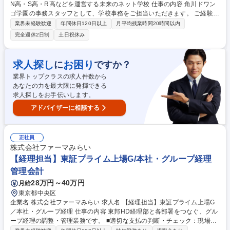
N高・S高・R高などを運営する未来のネット学校 仕事の内容 角川ドワン
ゴ学園の事務スタッフとして、学校事務をご担当いただきます。 ご経験や
スキルに応じて、徐々に業務の幅を広げていただきます。 ■具体的には下
業界未経験歓迎
年間休日120日以上
月平均残業時間20時間以内
記業務をお任せする予定です。 ・各種事務手続き ・データ管理・分析 ・
完全週休2日制
土日祝休み
コスト・業務管理 ・新規プロジェクトの事務運用設計（事務フローの構
築、システムの仕組みづくり、運用ルールの策定等） ・経理事務 ・その
他、事務・庶務業務全般 募集職種 【つくば・ネットの学校事務】N高・S
求人探し
お困り
に
ですか？
高・R高などを運営する未来のネット学校
業界トップクラスの求人件数から
あなたの力を最大限に発揮できる
求人探しをお手伝いします。
アドバイザーに相談する
正社員
株式会社ファーマみらい
【経理担当】東証プライム上場G/本社・グループ経理
管理会計
28万円～40万円
月給
東京都中央区
企業名 株式会社ファーマみらい 求人名 【経理担当】東証プライム上場G
／本社・グループ経理 仕事の内容 東邦HD経理部と各部署をつなぐ、グル
ープ経理の調整・管理業務です。 ■適切な支払の判断・チェック：現場か