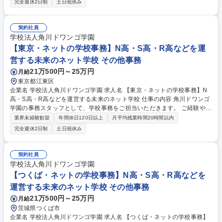
完全週休2日制
土日祝休み
スト・業務管理 ・新規プロジェクトの事務運用設計（事務フローの構築、
システムの仕組みづくり、運用ルールの策定等） ・経理事務 ・その他、
事務・庶務業務全般 募集職種 【桐生・ネットの学校事務】N高・S高・R
契約社員
高などを運営する未来のネット学校
学校法人角川ドワンゴ学園
【東京・ネットの学校事務】N高・S高・R高などを運
営する未来のネット学校 その他事務
21万500円～25万円
月給
東京都江東区
企業名 学校法人角川ドワンゴ学園 求人名 【東京・ネットの学校事務】N
高・S高・R高などを運営する未来のネット学校 仕事の内容 角川ドワンゴ
学園の事務スタッフとして、学校事務をご担当いただきます。 ご経験やス
キルに応じて、徐々に業務の幅を広げていただきます。 ■具体的には下記
業界未経験歓迎
年間休日120日以上
月平均残業時間20時間以内
業務をお任せする予定です。 ・各種事務手続き ・データ管理・分析 ・コ
完全週休2日制
土日祝休み
スト・業務管理 ・新規プロジェクトの事務運用設計（事務フローの構築、
システムの仕組みづくり、運用ルールの策定等） ・経理事務 ・その他、
事務・庶務業務全般 募集職種 【東京・ネットの学校事務】N高・S高・R
契約社員
高などを運営する未来のネット学校
学校法人角川ドワンゴ学園
【つくば・ネットの学校事務】N高・S高・R高などを
運営する未来のネット学校 その他事務
21万500円～25万円
月給
茨城県つくば市
企業名 学校法人角川ドワンゴ学園 求人名 【つくば・ネットの学校事務】