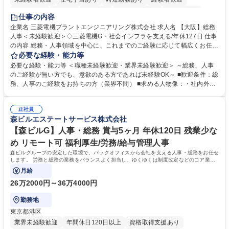
退職金あり
在宅OK
賞与あり
完全週休2日制
交通費支給
仕事の内容
駅近5分以内
土日祝休み
服装自由
寮・社宅あり
食事補助あり
企業名 三菱電機プラントエンジニアリング株式会社 求人名 【大阪】総務
人事＜未経験歓迎＞◇三菱電機G・社会インフラを支える/年休127日 仕事
の内容 総務・人事領域を中心に、これまでのご経験に応じて幅広くお任せ
します。 ＜具体的には＞ ・総務/人事労務（給与・社保・勤怠管理など）
必要な経験・能力等
・採用・教育研修 ・福利厚生運用 など ※基本的には事務所勤務ですが、
必要な経験・能力等 ＜職種未経験歓迎・業界未経験歓迎＞ ～総務、人事
採用や教育等の業務内容により、関西圏以外への日帰り・宿泊を伴う国内
のご経験が無い方でも、意欲のある方であれば未経験OK～ ■歓迎条件：総
出張もございます。 ※担当業務を持ちつつ、お互いに助け合いながら、総
務、人事のご経験をお持ちの方（業界不問） ■求める人物像：・社内外の
務部という組織として協力しながら進める体制です。 募集職種 【大阪】
関係各部門との調整を率先して行い、業務を円滑に遂行できる協調性やコ
総務人事＜未経験歓迎＞◇三菱電機G・社会インフラを支える/年休127日
ミュニケーション能力を持っている方 ・人事総務領域に興味がありゼネラ
正社員
リスト志向をお持ちの方 学歴・資格 学歴：大学院 大学 語学力： 資格：
森ビルエステートサービス株式会社
【森ビルG】人事・総務 賞与5ヶ月 年休120日 残業少な
め リモート可 福利厚生/労務/給与管理人事
森ビルグループの安定した環境で、バックオフィスから会社を支える人事・総務をお任せ
します。 労務と総務の業務をバランスよく担当し、ゆくゆくは制度改定などのコア業務
にも挑戦できる、やりがいある環境です。
月給
26万2000円～36万4000円
勤務地
東京都港区
業界未経験歓迎
年間休日120日以上
資格取得支援あり