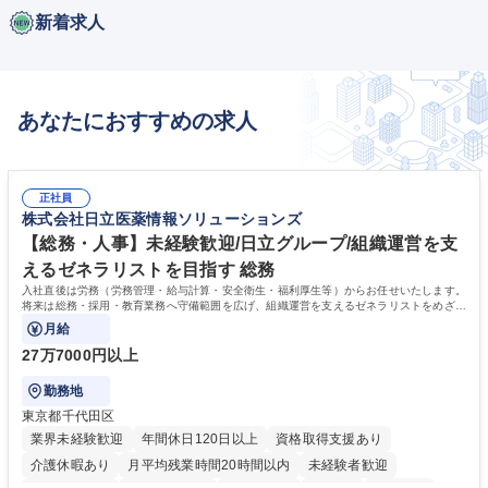
新着求人
あなたにおすすめの求人
正社員
株式会社日立医薬情報ソリューションズ
【総務・人事】未経験歓迎/日立グループ/組織運営を支
えるゼネラリストを目指す 総務
入社直後は労務（労務管理・給与計算・安全衛生・福利厚生等）からお任せいたします。
将来は総務・採用・教育業務へ守備範囲を広げ、組織運営を支えるゼネラリストをめざせ
ます。
月給
27万7000円以上
勤務地
東京都千代田区
業界未経験歓迎
年間休日120日以上
資格取得支援あり
介護休暇あり
月平均残業時間20時間以内
未経験者歓迎