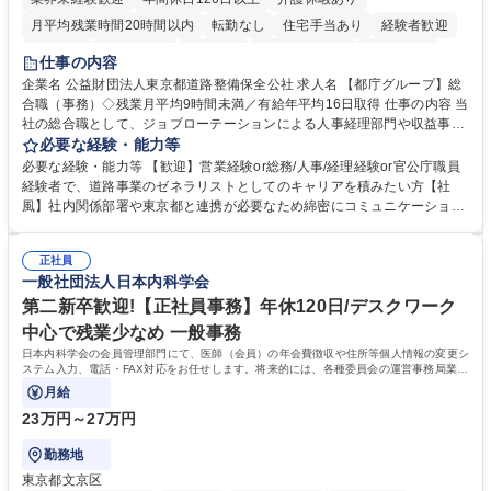
月平均残業時間20時間以内
転勤なし
住宅手当あり
経験者歓迎
研修あり
退職金あり
賞与あり
完全週休2日制
交通費支給
仕事の内容
駅近5分以内
資格取得手当あり
食事補助あり
企業名 公益財団法人東京都道路整備保全公社 求人名 【都庁グループ】総
合職（事務）◇残業月平均9時間未満／有給年平均16日取得 仕事の内容 当
社の総合職として、ジョブローテーションによる人事経理部門や収益事業
等のフロント部門の部署等幅広い部署での業務をお任せいたします。研修
必要な経験・能力等
制度やキャリア支援が充実しております！ ※下記業務詳細 【業務詳細】■
必要な経験・能力等 【歓迎】営業経験or総務/人事/経理経験or官公庁職員
管理部門：広報、人事、経理など当公社の運営に係る管理業務 ■収益部
経験者で、道路事業のゼネラリストとしてのキャリアを積みたい方【社
門：駐車場の新規開拓、管理運営、新宿駅西口広場の「イベントコーナ
風】社内関係部署や東京都と連携が必要なため綿密にコミュニケーション
ー」などの管理運営 ■道路部門：整備の急がれる骨格幹線道路や木造住宅
を図っています。 【業務の魅力】■幅広く携われる：総合職（事務）で
密集地域の特定整備路線の用地取得、道路に関する普及啓発事業、都内の
は、駐車場の管理運営や道路用地の取得、公益財団法人の中枢を担う管理
道路施設や道路工事現場の見学ツアー事業 ※入社後は上記いずれかの部門
正社員
部門など多岐に渡る業務を経験できます。 ■様々なプロジェクト：駐車場
一般社団法人日本内科学会
へ配属。※業務内容変更の範囲：会社の定める業務 募集職種 【都庁グル
事業の他、新宿駅西口広場内に設置された照明を兼ねた広告「ブライトサ
ープ】総合職（事務）◇残業月平均9時間未満／有給年平均16日取得
イン」の管理運営を行うなど、事業収益を生み出す活動を積極的に行って
第二新卒歓迎!【正社員事務】年休120日/デスクワーク
います。 学歴・資格 学歴：大学院 大学 高専 短大 専修学校 高校 語学力：
中心で残業少なめ 一般事務
資格：
日本内科学会の会員管理部門にて、医師（会員）の年会費徴収や住所等個人情報の変更シ
ステム入力、電話・FAX対応をお任せします。将来的には、各種委員会の運営事務局業務
などにも幅広く携わっていただきます。
月給
23万円～27万円
勤務地
東京都文京区