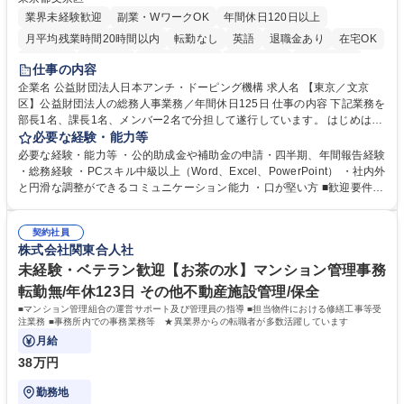
業界未経験歓迎
副業・WワークOK
年間休日120日以上
月平均残業時間20時間以内
転勤なし
英語
退職金あり
在宅OK
賞与あり
育休あり
完全週休2日制
交通費支給
土日祝休み
仕事の内容
食事補助あり
企業名 公益財団法人日本アンチ・ドーピング機構 求人名 【東京／文京
区】公益財団法人の総務人事業務／年間休日125日 仕事の内容 下記業務を
部長1名、課長1名、メンバー2名で分担して遂行しています。 はじめは担
当者として業務を覚えていただき、ゆくゆくはリーダーやマネージャーポ
必要な経験・能力等
ジションとして活躍いただくことを期待しています。 【総務・人事グルー
必要な経験・能力等 ・公的助成金や補助金の申請・四半期、年間報告経験
プの業務内容】 ・人事制度関連 ・採用活動 ・教育研修の企画、実行 ・勤
・総務経験 ・PCスキル中級以上（Word、Excel、PowerPoint） ・社内外
怠管理 ・官公庁への各種提出 ・法定の会議運営（評議員会、理事会） ・
と円滑な調整ができるコミュニケーション能力 ・口が堅い方 ■歓迎要件
コンプライアンス ・内部規程やルールの管理、整備、文書管理 ・契約関
・採用業務経験 ・英語に抵抗がない方 ・営業経験 学歴・資格 学歴：大学
連 ・衛生管理 ・防災関連・公的助成金の管理・オフィス、ファシリティ
院 大学 高専 短大 専修学校 高校 語学力： 資格：
管理 ・福利厚生関連 ・職員からの問合せ、相談対応 ・その他日常の総務
契約社員
株式会社関東合人社
業務全般 募集職種 【東京／文京区】公益財団法人の総務人事業務／年間
休日125日
未経験・ベテラン歓迎【お茶の水】マンション管理事務
転勤無/年休123日 その他不動産施設管理/保全
■マンション管理組合の運営サポート及び管理員の指導 ■担当物件における修繕工事等受
注業務 ■事務所内での事務業務等 ★異業界からの転職者が多数活躍しています
月給
38万円
勤務地