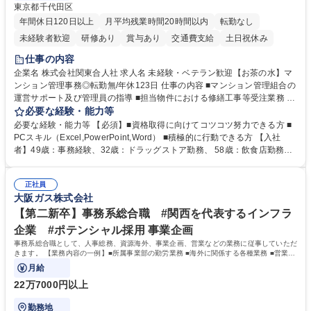
東京都千代田区
年間休日120日以上
月平均残業時間20時間以内
転勤なし
未経験者歓迎
研修あり
賞与あり
交通費支給
土日祝休み
仕事の内容
企業名 株式会社関東合人社 求人名 未経験・ベテラン歓迎【お茶の水】マ
ンション管理事務◎転勤無/年休123日 仕事の内容 ■マンション管理組合の
運営サポート及び管理員の指導 ■担当物件における修繕工事等受注業務 ■
事務所内での事務業務等 ★異業界からの転職者が多数活躍しています
必要な経験・能力等
【年収補足】532万円 ＋別途インセンティヴで平均約100万円/年（昨年度
必要な経験・能力等 【必須】■資格取得に向けてコツコツ努力できる方 ■
実績） ＋管理業務主任者資格手当50,000円/月 ★親会社である株式会社合
PCスキル（Excel,PowerPoint,Word） ■積極的に行動できる方 【入社
人社計画研究所社のグループ会社として、質の高いサービスと適性価格を
者】49歳：事務経験、32歳：ドラッグストア勤務、 58歳：飲食店勤務
武器に約20年受託戸数増加中です。https://www.gojin.co.jp/abt/abt_3.html
等：中途採用の9割が未経験者！ 【資格取得支援】■メンター制度■社内模
募集職種 未経験・ベテラン歓迎【お茶の水】マンション管理事務◎転勤
試や研修制度など充実！ ＊未資格者の8割以上が入社2年以内に資格を取
無/年休123日
正社員
得出来ております！ 【魅力】■フレックス制度、未経験からでも下限年収
大阪ガス株式会社
を一律支給！ ■管理業務主任者資格取得後には50,000円/月の手当あり！
学歴・資格 学歴：大学院 大学 高専 短大 専修学校 高校 語学力： 資格：第
【第二新卒】事務系総合職 #関西を代表するインフラ
一種運転免許普通自動車
企業 #ポテンシャル採用 事業企画
事務系総合職として、人事総務、資源海外、事業企画、営業などの業務に従事していただ
きます。 【業務内容の一例】■所属事業部の勤労業務 ■海外に関係する各種業務 ■営業部
門の企画スタッフ、ルート営業
月給
22万7000円以上
勤務地