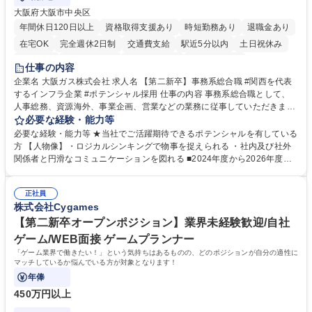
大阪府大阪市中央区
年間休日120日以上
資格取得支援あり
時短勤務あり
退職金あり
在宅OK
完全週休2日制
交通費支給
駅近5分以内
土日祝休み
服装自由
第二新卒歓迎
寮・社宅あり
食事補助あり
仕事の内容
企業名 大阪ガス株式会社 求人名 【第二新卒】事務系総合職 #関西を代表
するインフラ企業 #ポテンシャル採用 仕事の内容 事務系総合職として、
人事総務、資源海外、事業企画、営業などの業務に従事していただきま
す。 【業務内容の一例】■所属事業部の勤労業務 ■海外に関係する各種業
必要な経験・能力等
務 ■営業部門の企画スタッフ、ルート営業 【キャリアパス】入社後の配属
必要な経験・能力等 ★当社でご活躍期待できるポテンシャルを有している
ポジションで一定期間ご活躍頂いた後、本人の適性及び将来のキャリアを
方 【人物像】・ロジカルシンキングで物事を捉えられる ・社内及び社外
鑑みてジョブローテーションを行います。 【育成】OJTでの現場育成や研
関係者と円滑なコミュニケーションを図れる ■2024年度から2026年度ま
修カリキュラムを通じて、Daigasグループの業務で必要となる知識につい
での3ヵ年を対象とする「Daigasグループ中期経営計画2026」を策定しま
て学んでいただきます。 募集職種 【第二新卒】事務系総合職 #関西を代
した。https://www.osakagas.co.jp/company/press/pr2024/1777576_564
表するインフラ企業 #ポテンシャル採用
正社員
72.html ■エネルギーセキュリティの不安定化や気候変動による自然災害の
株式会社Cygames
甚大化など、これまで以上に社会課題解決の重要性が高まっています。
「未来の日常」の創造に向けて持続可能な社会の実現に貢献してまいりま
【第二新卒オープンポジション】業界未経験歓迎/自社
す。 学歴・資格 学歴：大学院 大学 語学力： 資格：
ゲーム/WEB面接 ゲームプランナー
「ゲーム業界で働きたい！」という気持ちはあるものの、どのポジションが自分の適性に
マッチしているか悩んでいる方が対象となります！
年俸
450万円以上