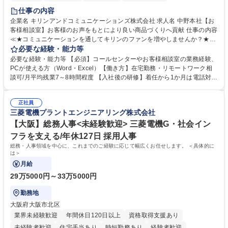
仕事の内容
企業名 キリンアンドコミュニケーションズ株式会社 求人名 中野本社【お
客様相談室】お客様のお声をもとにより良い商品づくりへ貢献 仕事の内容
≪★コミュニケーションを通してキリンのファンを増やしませんか？★≫
お客様のお声をより良い商品づくりに活かしていく上で、窓口となるお客
必要な経験・能力等
様相談室でのお仕事です。 日々お客様からいただくキリングループへのご
必要な経験・能力等 【必須】コールセンターやお客様相談室の業務経験、
意見を、企業活動に活かしています。お客様からの声に迅速かつ誠意をも
PCが使える方（Word・Excel）【働き方】在宅勤務・リモートワーク相
って対応、情報提供するとともにグループ内活動に反映しています。 【具
談可/月平均残業7～8時間程度 【入社後の研修】着任から1か月は電話対応
体的には】電話応対、メール、お手紙対応、ご指摘品調査報告書作成、有
のOJTを中心に実施し、電話対応に慣れた段階でメール・手紙のOJTを実
人チャットボット対応など。 【1日の対応件数】■電話：月間一人当たり
施する予定です。独り立ち以降もしっかりフォローする体制を整えていま
平均100件前後■メール・手紙：同上40件前後 募集職種 中野本社【お客様
正社員
すのでご安心ください。 【当社について】キリングループの広報機能を担
三菱電機プラントエンジニアリング株式会社
相談室】お客様のお声をもとにより良い商品づくりへ貢献
う会社として、お客様との出会いを大切にし、磨き上げたホスピタリティ
を込めてコミュニケーションをとりながら広報関連業務を行っておりま
【大阪】総務人事<未経験歓迎> 三菱電機G・社会イン
す。 学歴・資格 学歴：大学院 大学 高専 短大 専修学校 高校 語学力： 資
フラを支える/年休127日 採用人事
格：
総務・人事領域を中心に、これまでのご経験に応じて幅広くお任せします。 ＜具体的に
は＞
月給
29万5000円～33万5000円
勤務地
大阪府大阪市北区
業界未経験歓迎
年間休日120日以上
資格取得支援あり
未経験者歓迎
住宅手当あり
時短勤務あり
経験者歓迎