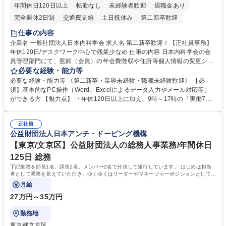
年間休日120日以上
転勤なし
未経験者歓迎
退職金あり
完全週休2日制
交通費支給
土日祝休み
第二新卒歓迎
仕事の内容
企業名 一般社団法人日本内科学会 求人名 第二新卒歓迎！【正社員事務】
年休120日/デスクワーク中心で残業少なめ 仕事の内容 日本内科学会の会
員管理部門にて、医師（会員）の年会費徴収や住所等個人情報の変更シス
テム入力、電話・FAX対応をお任せします。将来的には、各種委員会の運
必要な経験・能力等
営事務局業務などにも幅広く携わっていただきます。 【会員管理・データ
必要な経験・能力等 《第二新卒・業界未経験・職種未経験歓迎》 【必
入力業務】 ・医師（会員）の住所変更、個人情報のシステム登録・更新
須】基本的なPC操作（Word、Excelによるデータ入力やメール対応等）
・年会費の徴収管理や入金データの照合確認 【問い合わせ対応】 ・会員
ができる方 【魅力点】 ・年休120日以上に加え、9時～17時の「実働7時
（医師）からの電話、FAX、ネット申請に伴う相談受付 ・複雑な案件のへ
間勤務」で残業も少なくワークライフバランスは抜群です。 【将来的な業
のエスカレーション・連携対応 募集職種 第二新卒歓迎！【正社員事務】
務（各種委員会運営）】 ・学会内における各種委員会のスケジュール調
年休120日/デスクワーク中心で残業少なめ
正社員
整、資料作成、当日の運営サポート 学歴・資格 学歴：大学院 大学 語学
公益財団法人日本アンチ・ドーピング機構
力： 資格：
【東京/文京区】公益財団法人の総務人事業務/年間休日
125日 総務
下記業務を部長1名、課長1名、メンバー2名で分担して遂行しています。 はじめは担当
者として業務を覚えていただき、ゆくゆくはリーダーやマネージャーポジションとして活
躍いただくことを期待しています。
月給
27万円～35万円
勤務地
東京都文京区