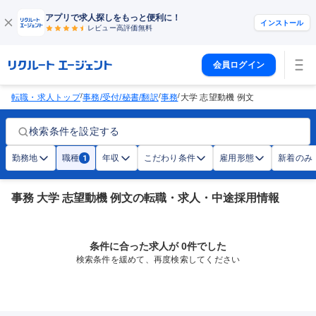
アプリで求人探しをもっと便利に！
インストール
レビュー高評価
無料
会員ログイン
/
/
/
転職・求人トップ
事務/受付/秘書/翻訳
事務
大学 志望動機 例文
検索条件を設定する
勤務地
職種
年収
こだわり条件
雇用形態
新着のみ
1
事務 大学 志望動機 例文の転職・求人・中途採用情報
条件に合った求人が 0件でした
検索条件を緩めて、再度検索してください