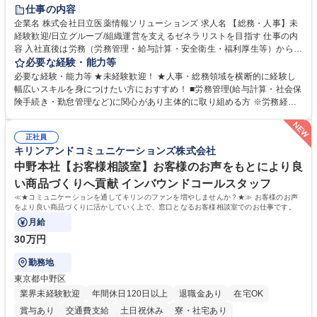
住宅手当あり
時短勤務あり
退職金あり
在宅OK
賞与あり
仕事の内容
育休あり
完全週休2日制
交通費支給
土日祝休み
寮・社宅あり
企業名 株式会社日立医薬情報ソリューションズ 求人名 【総務・人事】未
経験歓迎/日立グループ/組織運営を支えるゼネラリストを目指す 仕事の内
容 入社直後は労務（労務管理・給与計算・安全衛生・福利厚生等）からお
任せいたします。将来は総務・採用・教育業務へ守備範囲を広げ、組織運
必要な経験・能力等
営を支えるゼネラリストをめざせます。 ・初期業務：労働時間管理、給与
必要な経験・能力等 ★未経験歓迎！ ★人事・総務領域を横断的に経験し
計算、社会保険対応、福利厚生管理、安全衛生、健康経営推進等をお任せ
幅広いスキルを身につけたい方におすすめ！ ■労務管理(給与計算・社会保
します。ご経験に応じて、休職者管理など、幅広く経験を積んでいただき
険手続き・勤怠管理など)に関心があり主体的に取り組める方 ※労務経験
ます。 ・将来的な広がり：総務・採用・教育・税務対応・経営企画等。
者は早期にご活躍いただけます。 ■チームで仕事を推進できる方■将来は
★メンバーがマンツーマンで丁寧に教えるため、ご経験が浅くても安心！
マネジメント職として活躍したい 【尚可】■人事、労務、採用、教育業務
幅広く経験を積みたい意欲がある方に最適な環境です。 募集職種 【総
正社員
のご経験 ■労務管理（給与計算・社会保険手続き・勤怠管理など）の経験
キリンアンドコミュニケーションズ株式会社
務・人事】未経験歓迎/日立グループ/組織運営を支えるゼネラリストを目
■衛生管理者の資格をお持ちの方 学歴・資格 学歴：大学院 大学 高専 短大
指す
専修学校 高校 語学力： 資格：
中野本社【お客様相談室】お客様のお声をもとにより良
い商品づくりへ貢献 インバウンドコールスタッフ
≪★コミュニケーションを通してキリンのファンを増やしませんか？★≫ お客様のお声
をより良い商品づくりに活かしていく上で、窓口となるお客様相談室でのお仕事です。
月給
30万円
勤務地
東京都中野区
業界未経験歓迎
年間休日120日以上
退職金あり
在宅OK
賞与あり
交通費支給
土日祝休み
寮・社宅あり