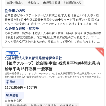
介護休暇あり
転勤なし
未経験者歓迎
時短勤務あり
経験者歓迎
退職金あり
在宅OK
賞与あり
育休あり
仕事の内容
完全週休2日制
交通費支給
長期歓迎
駅近5分以内
土日祝休み
企業名 森ビルエステートサービス株式会社 求人名 【森ビルG】人事・総
務◆賞与5ヶ月◆年休120日◆残業少なめ◆リモート可 仕事の内容 森ビル
グループの安定した環境で、バックオフィスから会社を支える人事・総務
をお任せします。 労務と総務の業務をバランスよく担当し、ゆくゆくは制
必要な経験・能力等
度改定などのコア業務にも挑戦できる、やりがいある環境です。 ■勤怠管
必要な経験・能力等 【必須】人事経験（労務・給与社保等）及び総務経験
理、給与計算、社会保険手続き、年末調整等の労務管理全般 ■入退社手続
【歓迎】経理実務経験、簿記3級以上 業界未経験の方も歓迎です。マニュ
き、社内規定の改定や人事制度改定などのコア業務 ■社内イベントの企画
アルと部内OJT体制があるため、即戦力として安心して始められます。
運営やその他総務業務全般 ※労務と総務を1：1の割合でお任せ。 入社後
【魅力・やりがい】森ビルGの安定基盤で労務から総務まで幅広く携われ
は部内のOJTを中心に、あなたの経験に合わせて不足している部分はいつ
ます。定型業務に留まらず、社内規定や人事制度の改定など会社のコア業
でも質問・相談できる環境が整っているため、安心して成長できます。 募
正社員
務に挑戦できるため、自身の成長と組織への貢献度をダイレクトに実感で
公益財団法人東京都道路整備保全公社
集職種 【森ビルG】人事・総務◆賞与5ヶ月◆年休120日◆残業少なめ◆
きます。 残業少なめ、週1日リモート可など、ワークライフバランスを保
リモート可
ち長期活躍できる環境です。 「これまでの幅広い経験を活かし、長期的な
【都庁グループ】総合職(事務) 残業月平均9時間未満/有
キャリアを築きたい」という前向きな意欲と挑戦を全力で応援します。 学
給年平均16日取得 一般事務
歴・資格 学歴：大学院 大学 高専 短大 専修学校 高校 語学力： 資格：日商
当社の総合職として、ジョブローテーションによる人事経理部門や収益事業等のフロント
簿記検定1級 日商簿記検定2級 日商簿記検定3級
部門の部署等幅広い部署での業務をお任せいたします。研修制度やキャリア支援が充実し
ております！ ※下記業務詳細
月給
22万1500円～30万円
勤務地
東京都新宿区
業界未経験歓迎
年間休日120日以上
介護休暇あり