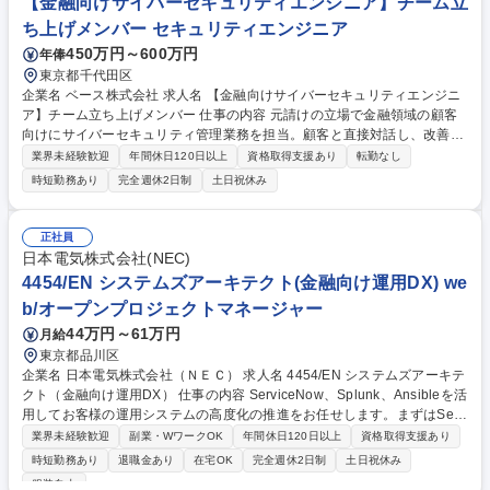
【金融向けサイバーセキュリティエンジニア】チーム立
リティエンジニア(テックリード)/セキュリティ製品の運用/設定変更/改善
ち上げメンバー セキュリティエンジニア
450万円～600万円
年俸
東京都千代田区
企業名 ベース株式会社 求人名 【金融向けサイバーセキュリティエンジニ
ア】チーム立ち上げメンバー 仕事の内容 元請けの立場で金融領域の顧客
向けにサイバーセキュリティ管理業務を担当。顧客と直接対話し、改善提
案や体制構築に携わります。将来的にはリーダーとしてチームを牽引する
業界未経験歓迎
年間休日120日以上
資格取得支援あり
転勤なし
キャリアパスが用意されています。 【詳細】(1)CSIRT支援：インシデン
時短勤務あり
完全週休2日制
土日祝休み
ト対応、脆弱性情報の収集・リスク評価、ログ解析、手順書の整備補助な
ど。(2)SOC：アラート監視、一次から二次解析、監視ルールの改善提
案。(3)サイバーリスク管理：個別システムのリスクアセスメント補助、顧
正社員
客折衝を含む改善方針の策定支援。★運用だけでなく、元請けとして最上
日本電気株式会社(NEC)
流の提案や顧客折衝スキルを磨き、事業拡大を支える中核を担えます。 募
4454/EN システムズアーキテクト(金融向け運用DX) we
集職種 【金融向けサイバーセキュリティエンジニア】チーム立ち上げメン
b/オープンプロジェクトマネージャー
バー
44万円～61万円
月給
東京都品川区
企業名 日本電気株式会社（ＮＥＣ） 求人名 4454/EN システムズアーキテ
クト（金融向け運用DX） 仕事の内容 ServiceNow、Splunk、Ansibleを活
用してお客様の運用システムの高度化の推進をお任せします。まずはServ
iceNow領域において運用高度化PJに参画し、サブリーダーとしてITSM領
業界未経験歓迎
副業・WワークOK
年間休日120日以上
資格取得支援あり
域のチームを牽引していただきます。 将来的には、ServiceNowを活用し
時短勤務あり
退職金あり
在宅OK
完全週休2日制
土日祝休み
た新たな顧客への新規提案も担っていただきながら、継続的なプロジェク
服装自由