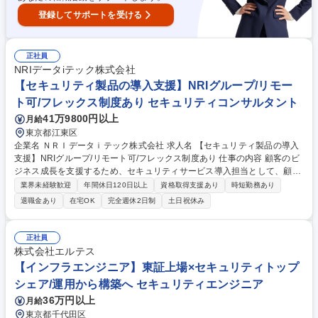
登録してサポートを受ける
正社員
NRIデータiテック株式会社
【セキュリティ製品の導入支援】NRIグループ/リモー
ト可/フレックス制度あり セキュリティコンサルタント
41万9800円以上
月給
東京都江東区
企業名 ＮＲＩデータｉテック株式会社 求人名 【セキュリティ製品の導入
支援】NRIグループ/リモート可/フレックス制度あり 仕事の内容 顧客のビ
ジネス成長を支援するため、セキュリティサービス導入担当として、顧客
の課題やニーズをヒアリングし、最適なセキュリティソリューションの提
業界未経験歓迎
年間休日120日以上
資格取得支援あり
時短勤務あり
案からPoC、設計、導入、運用支援まで一貫して担当頂きます。 ＜携わる
退職金あり
在宅OK
完全週休2日制
土日祝休み
技術＞ ■SASE(Zscaler、Prisma Access、Netskope等) ■EDR(CrowdStrik
e等) ■SIEM(Splunk等) 【業務内容の一例】 ◆顧客へのセキュリティ製品
導入における要件定義・設計 ◆セキュリティ製品のPoC実施 ◆導入後の
正社員
運用設計・ドキュメント作成 ◆顧客折衝・技術支援および問い合わせ対応
株式会社エルテス
募集職種 【セキュリティ製品の導入支援】NRIグループ/リモート可/フレ
【インフラエンジニア】東証上場×セキュリティトップ
ックス制度あり
シェア/運用から構築へ セキュリティエンジニア
36万円以上
月給
東京都千代田区