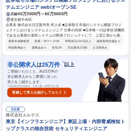
証券取引市場のシステム構築プロジェクトにおけるシス
踏まえたSIEMルールチューニング ◆セキュリティソリューションの評
価・検証・導入 募集職種 【リーダー/セキュリティエンジニア】金融/決済
テムエンジニア web/オープンSE
分野のサイバーセキュリティ設計
40万3000円～60万5000円
月給
東京都中央区
企業名 株式会社日立製作所 求人名 ■証券取引市場のシステム構築プロジ
ェクトにおけるシステムエンジニア 仕事の内容 ■日本唯一の証券決済機関
であるお客様の基幹システムの開発プロジェクトにて、上流工程から製
造・テスト工程まで、各工程に応じたプロジェクトの推進に携わっていた
業界未経験歓迎
副業・WワークOK
年間休日120日以上
資格取得支援あり
だきます。 ■基幹系システムの非機能（OS・ミドルウェアなどアプリケー
時短勤務あり
退職金あり
在宅OK
完全週休2日制
土日祝休み
ション以外）を中心とした設計業務、製造・テストの推進業務、顧客・社
内関連部署との各種調整を行っていただきます。 【環境】OS：RHEL ミ
ドルウェア：RDB、MQ、JP1、Splunk、ACMS他 ◎顧客経営層含め、生
※
非公開求人
25
万件
は
以上
成AIなど新しい技術要素を取り入れることに積極的であるため、実業務を
ご登録いただくと、約
25
万件の
通して新しい技術に触れる事が可能です。 募集職種 ■証券取引市場のシス
非公開求人からご希望に沿った
テム構築プロジェクトにおけるシステムエンジニア
求人をご紹介します。
※
2026年3月31日時点 ※求人数＝採用予定人数
登録して求人を紹介してもらう
正社員
株式会社エルテス
東京【インフラエンジニア】東証上場・内部脅威検知ト
ップクラスの独自技術 セキュリティエンジニア