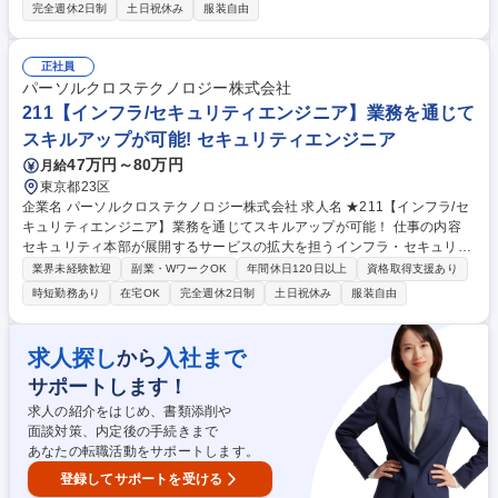
なサーバーの構築・運用・メンテナンス業務をお任せします。 【業務内
完全週休2日制
土日祝休み
服装自由
容】■サービス障害検知時の確認、復旧対応■サービスメンテナンスの企
画、準備、オペレーション■サービス拡張時のシステム構築 【将来的な業
務内容（例）】 ・大規模なメールインフラ・サービスを支える運用・モニ
正社員
タリングの設計 ・メンテナンス業務におけるリリースエンジニア、チーム
パーソルクロステクノロジー株式会社
リーダーとしての役割 ※上流から下流まで一貫して担うことが殆どです。
211【インフラ/セキュリティエンジニア】業務を通じて
スキルやご希望に応じて業務・役割をアサインします。 募集職種 【196】
スキルアップが可能! セキュリティエンジニア
IIJセキュアMXサービス（サーバーエンジニア・運用）/自社サービス
47万円～80万円
月給
東京都23区
企業名 パーソルクロステクノロジー株式会社 求人名 ★211【インフラ/セ
キュリティエンジニア】業務を通じてスキルアップが可能！ 仕事の内容
セキュリティ本部が展開するサービスの拡大を担うインフラ・セキュリテ
ィエンジニアのメンバー・PL募集となります。実務を経験して頂き、企業
業界未経験歓迎
副業・WワークOK
年間休日120日以上
資格取得支援あり
のセキュリティ向上を支援できるエンジニアとして期待しております。
時短勤務あり
在宅OK
完全週休2日制
土日祝休み
服装自由
【詳細】 ■オンプレからAWS、Azure 等クラウド環境への移行における、
詳細設計フェーズ以降の構築業務 ■情報システムの運用自動化支援 ■セキ
ュリティ製品（Splunk、CyberArk、Okta、CrowdStrike等）導入エンジ
求人探し
入社まで
から
ニア ■ゼロトラストネットワークアクセス実現におけるシステム導入 ■企
サポートします！
業内CSIRT/SOCの運営・運用改善プロジェクトにおけるセキュリティロ
グ解析 募集職種 ★211【インフラ/セキュリティエンジニア】業務を通じ
求人の紹介をはじめ、書類添削や
てスキルアップが可能！
面談対策、内定後の手続きまで
あなたの転職活動をサポートします。
登録してサポートを受ける