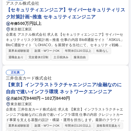
アスクル株式会社
【セキュリティエンジニア】サイバーセキュリティリス
ク対策計画~推進 セキュリティエンジニア
500万円以上
年俸
東京都江東区
企業名 アスクル株式会社 求人名 【セキュリティエンジニア】サイバーセ
キュリティリスク対策計画～推進 仕事の内容 BtoB通販サイト「ASKUL」
BtoC通販サイト「LOHACO」を展開する当社にて、セキュリティ戦略の
策定から製品選定や設計・導入までを一貫して行います。 ■セキュリティ
業界未経験歓迎
副業・WワークOK
年間休日120日以上
転勤なし
戦略/ガバナンス（〇ガイドライン・KPIの策定 〇サイバーセキュリティ対
退職金あり
完全週休2日制
土日祝休み
服装自由
策の計画や施策立案 〇リスクアセスメント結果に基づく、経営層への報
告） ■セキュリティ基盤の実装～運用（〇セキュリティ製品の選定・導入
〇クラウド基盤におけるガードレールの設計・運用管理 〇ネットワーク製
正社員
品を用いた境界防御、セグメンテーションの設計・構築 〇ゼロトラストア
三井住友カード株式会社
ーキテクチャへの移行・導入推進、運用設計） 募集職種 【セキュリティ
【東京】インフラストラクチャエンジニア/金融なのに
エンジニア】サイバーセキュリティリスク対策計画～推進
自由で速いインフラ環境 ネットワークエンジニア
36万9440円～102万8440円
月給
東京都江東区
企業名 三井住友カード株式会社 求人名 【東京】インフラストラクチャエ
ンジニア/金融なのに自由で速いインフラ環境 仕事の内容 クレジットカー
ド事業を支える基盤の設計・構築・運用を担当します。最新のクラウド技
術とゼロトラストアーキテクチャを駆使し、「金融なのに自由で速い」イ
業界未経験歓迎
副業・WワークOK
年間休日120日以上
資格取得支援あり
ンフラ環境を設計・実装する攻めのポジションです。 ■AWS・Azure・オ