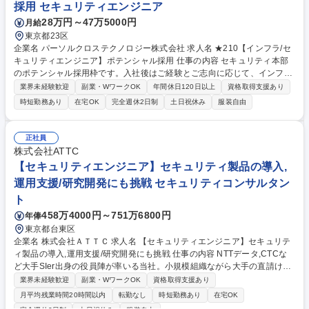
採用 セキュリティエンジニア
28万円～47万5000円
月給
東京都23区
企業名 パーソルクロステクノロジー株式会社 求人名 ★210【インフラ/セ
キュリティエンジニア】ポテンシャル採用 仕事の内容 セキュリティ本部
のポテンシャル採用枠です。入社後はご経験とご志向に応じて、インフラ
案件もしくはセキュリティの大規模案件などに携わっていただきます。
業界未経験歓迎
副業・WワークOK
年間休日120日以上
資格取得支援あり
【業務例】 ★セキュリティ業務未経験でもご経験を活かして活躍いただけ
時短勤務あり
在宅OK
完全週休2日制
土日祝休み
服装自由
る環境です★ ・セキュリティ大規模案件に配属。セキュリティ知見の深い
先輩と一緒に配属となますのでご安心ください。 ・インフラの経験を活か
してインフラ案件へ配属。 募集職種 ★210【インフラ/セキュリティエン
正社員
ジニア】ポテンシャル採用
株式会社ATTC
【セキュリティエンジニア】セキュリティ製品の導入,
運用支援/研究開発にも挑戦 セキュリティコンサルタン
ト
458万4000円～751万6800円
年俸
東京都台東区
企業名 株式会社ＡＴＴＣ 求人名 【セキュリティエンジニア】セキュリテ
ィ製品の導入,運用支援/研究開発にも挑戦 仕事の内容 NTTデータ,CTCな
ど大手SIer出身の役員陣が率いる当社。小規模組織ながら大手の直請け案
件が多くございます。主にお客様プロジェクトにてセキュリティソリュー
業界未経験歓迎
副業・WワークOK
資格取得支援あり
ションに関わる技術支援を担っていただきます。 【具体的な業務】以下を
月平均残業時間20時間以内
転勤なし
時短勤務あり
在宅OK
中心とした業務をお任せします。 ■セキュリティソリューションの提案か