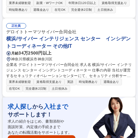
ーション提案を行い、要件定義、運用設計、各種運用ツール（ServiceNo
業界未経験歓迎
副業・WワークOK
年間休日120日以上
資格取得支援あり
w、UiPath、Splunk等）の設計・実装を実施いただきます。 【募集部署
時短勤務あり
退職金あり
在宅OK
完全週休2日制
土日祝休み
の概要・ミッション】 当部は、首都圏エリアを中心に、中央官庁、独立行
政法人、特殊会社、自治体、文教等の公共企業のお客様に対して、コンサ
ルティングからシステム開発、構築、運用、保守に至るまで、トータルシ
正社員
ステムソリューションをワンストップで提供しています。 募集職種 ＜広
デロイトトーマツサイバー合同会社
域＞【公共SI第4部】東京:運用コンサルタント・設計エンジニア＜伊藤忠
横浜/サイバー インテリジェンス センター インシデン
商事G＞
トコーディネーター その他IT
34万2500円以上
月給
神奈川県横浜市神奈川区
企業名 デロイトトーマツサイバー合同会社 求人名 横浜/サイバー インテリ
ジェンス センター インシデントコーディネーター 仕事の内容 当社が運営
するセキュリティオペレーションセンターにて、セキュリティ分析サービ
スにおけるお客様専任担当として、定例会対応等の定例業務を担当いたし
業界未経験歓迎
資格取得支援あり
英語
時短勤務あり
退職金あり
ます。 【具体的な業務内容】 ■クライアント専任担当として、定例会対応
在宅OK
完全週休2日制
土日祝休み
等の定例業務 ■セキュリティインシデント発生時には、お客様現地もしく
はリモートより対応時に助言業務を担当。インシデントの分析からセキュ
リティ製品にまつわる提言まで、顧客の課題に応えるソリューション提案
求人探し
入社まで
から
を行います。 募集職種 横浜/サイバー インテリジェンス センター インシ
サポートします！
デントコーディネーター
求人の紹介をはじめ、書類添削や
面談対策、内定後の手続きまで
あなたの転職活動をサポートします。