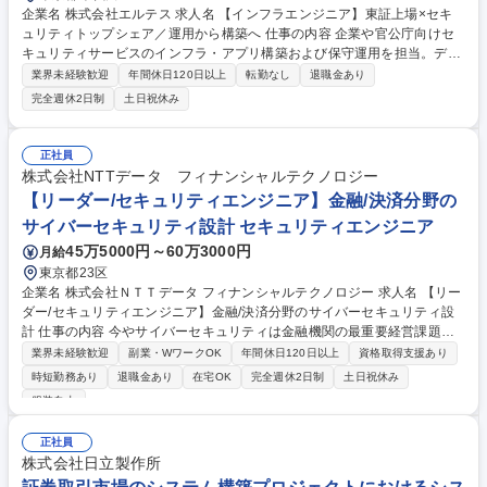
企業名 株式会社エルテス 求人名 【インフラエンジニア】東証上場×セキ
ュリティトップシェア／運用から構築へ 仕事の内容 企業や官公庁向けセ
キュリティサービスのインフラ・アプリ構築および保守運用を担当。デー
タの収集から解析までを担う新ソリューションのデリバリーを含め、可用
業界未経験歓迎
年間休日120日以上
転勤なし
退職金あり
性・機密性・完全性を担保します。 【具体的な業務】AWSを用いたサー
完全週休2日制
土日祝休み
バー・ネットワーク構築・保守や、SIEM製品（Splunk等）の運用・SIer
業務を担当。Python/SQL/WEBAPIを活用したデータ取得環境の構築・保
守も行います。【特徴】運用経験等からAWSやSIEMなどの最新データ基
正社員
盤構築へキャリアアップが可能！トップシェアを誇る自社サービスの成長
株式会社NTTデータ フィナンシャルテクノロジー
を支えながら、市場価値の高いスキルが確実に身につきます。 募集職種
【リーダー/セキュリティエンジニア】金融/決済分野の
【インフラエンジニア】東証上場×セキュリティトップシェア／運用から
サイバーセキュリティ設計 セキュリティエンジニア
構築へ
45万5000円～60万3000円
月給
東京都23区
企業名 株式会社ＮＴＴデータ フィナンシャルテクノロジー 求人名 【リー
ダー/セキュリティエンジニア】金融/決済分野のサイバーセキュリティ設
計 仕事の内容 今やサイバーセキュリティは金融機関の最重要経営課題の
ひとつです。 金融/決済分野の社会インフラとなる重要システム/サービス
業界未経験歓迎
副業・WワークOK
年間休日120日以上
資格取得支援あり
の開発を担うリーダーとして、その確保を目指すことが最重要ミッション
時短勤務あり
退職金あり
在宅OK
完全週休2日制
土日祝休み
となります。 【主な業務内容】※ご経験やご希望に応じて以下の中からお
服装自由
任せ ◆ゼロトラスト、セキュリティbyデザインの考え方に基づく金融・
決済システムの要件定義・セキュリティ設計 ◆SOC、CSIRT業務におけ
正社員
るSIEM(Splunk、Exabeam 等)、SOAR、EDR、DevSecOpsツールを活
株式会社日立製作所
用したセキュリティ運用の高度化 ◆脆弱性情報、最新攻撃パターンなどを