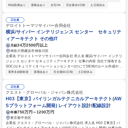
めに用いる分析用の大規模ソフトウェアの 開発等を担当してます。これら
時短勤務あり
退職金あり
在宅OK
完全週休2日制
土日祝休み
の取り組みにおいて、主に要件定義、システム設計、基本設計（上流工
程）を行い、社内外関係部門を活用して製造を行った後、ソフトウェア・
システム統合（インテグレーション）を行います。具体的には、1.客先要
正社員
求に基づいた電子システム構想検討(客先調整、調査) 2.電子システムの設
デロイトトーマツサイバー合同会社
計作業(仕様検討、社内外調整) 3.電子システムの評価作業(評価内容検討、
横浜/サイバー インテリジェンス センター セキュリテ
社内外調整) 4.納入後の客先支援 募集職種 ■【東京/田町】防衛向け指揮統
ィアーキテクト その他IT
制ソフトウェア、訓練ソフトウェアの開発
34万2500円以上
月給
神奈川県横浜市神奈川区
企業名 デロイトトーマツサイバー合同会社 求人名 横浜/サイバー インテリ
ジェンス センター セキュリティアーキテクト 仕事の内容 当社で保有する
SOC(セキュリティオペレーションセンター)のにてSIEMのルール作成や活
用方法の検討を担当いたします。 【主な業務内容】 ■セキュリティオペレ
業界未経験歓迎
退職金あり
完全週休2日制
土日祝休み
ーションセンターにてSIEMのルール作成や活用方法の検討 ■セキュリティ
監視・運用に必要なシステムの企画・設計・構築 ■ツール類開発統括 等
募集職種 横浜/サイバー インテリジェンス センター セキュリティアーキテ
正社員
クト
クエスト・グローバル・ジャパン株式会社
H03【東京】バイリンガルテクニカルアーキテクト(AW
Sプラットフォーム開発) レイアウト設計/配線設計
750万円～1200万円
年俸
東京都中央区
企業名 クエスト・グローバル・ジャパン株式会社 求人名 H03【東京】バ