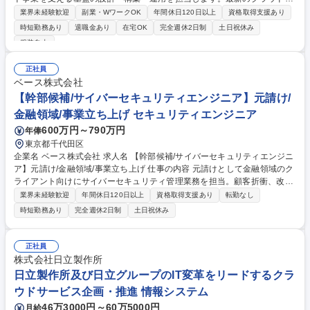
術とゼロトラストアーキテクチャを駆使し、「金融なのに自由で速い」イ
業界未経験歓迎
副業・WワークOK
年間休日120日以上
資格取得支援あり
ンフラ環境を設計・実装する攻めのポジションです。 ■AWS・Azure・オ
時短勤務あり
退職金あり
在宅OK
完全週休2日制
土日祝休み
ンプレを統合した高可用かつ高可観測なインフラの設計・構築と、IaCに
服装自由
よる管理の自動化 ■IDaaSやMDM等のゼロトラスト技術を導入し、Macや
SaaSを快適に利用できる安全な開発専用環境（出島）の構築 ■SLO/SLIの
正社員
策定支援やDatadogによる監視の高度化、セキュリティガードレール実装
ベース株式会社
を通じたSREの実践 など 募集職種 【大阪】インフラストラクチャエンジ
【幹部候補/サイバーセキュリティエンジニア】元請け/
ニア/金融なのに自由で速いインフラ環境
金融領域/事業立ち上げ セキュリティエンジニア
600万円～790万円
年俸
東京都千代田区
企業名 ベース株式会社 求人名 【幹部候補/サイバーセキュリティエンジニ
ア】元請け/金融領域/事業立ち上げ 仕事の内容 元請けとして金融領域のク
ライアント向けにサイバーセキュリティ管理業務を担当。顧客折衝、改善
提案、業務方針の策定など裁量が大きく、将来の幹部候補として事業部門
業界未経験歓迎
年間休日120日以上
資格取得支援あり
転勤なし
の立ち上げや組織づくりにも携わります。 直接顧客と対話し、戦略を提案
時短勤務あり
完全週休2日制
土日祝休み
するポジションです。(1)CSIRT支援：インシデント対応、脆弱性情報の収
集、ポリシー整備、改善提案など (2)SOC（監視・分析）：セキュリティ
アラート監視、解析、監視ルールの高度化、プロセス改善 (3)サイバーリ
正社員
スク管理：個別システムのリスクアセスメント、対策ロードマップ策定。
株式会社日立製作所
将来的には統括部門の設立や幹部候補として経営に関与するパスが広がっ
日立製作所及び日立グループのIT変革をリードするクラ
ています。 募集職種 【幹部候補/サイバーセキュリティエンジニア】元請
ウドサービス企画・推進 情報システム
け/金融領域/事業立ち上げ
46万3000円～60万5000円
月給