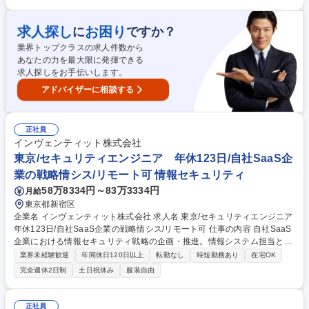
完全週休2日制
土日祝休み
服装自由
ら企画／設計 ■セキュリティ設計から構築、導入支援 ■各種プロジェクト
におけるプロジェクトマネジメント など 【セキュリティ製品例】IBM QR
求人探し
お困り
に
ですか？
adar、CardinalOps、Google SecOps、Splunk、Checkpoint、Thales、
Tanium、Tripwire、VANADIS、SBOMサービス 募集職種 【セキュリティ
業界トップクラスの求人件数から
エンジニア】セキュリティ製品の導入,運用支援/研究開発にも挑戦
あなたの力を最大限に発揮できる
求人探しをお手伝いします。
アドバイザーに相談する
正社員
インヴェンティット株式会社
東京/セキュリティエンジニア 年休123日/自社SaaS企
業の戦略情シス/リモート可 情報セキュリティ
58万8334円～83万3334円
月給
東京都新宿区
企業名 インヴェンティット株式会社 求人名 東京/セキュリティエンジニア
年休123日/自社SaaS企業の戦略情シス/リモート可 仕事の内容 自社SaaS
企業における情報セキュリティ戦略の企画・推進。情報システム担当と連
携し、社内セキュリティ基盤の整備、ITガバナンス強化（ISMS・クラウド
業界未経験歓迎
年間休日120日以上
転勤なし
時短勤務あり
在宅OK
管理）、ポリシー策定等を担います。 ・先端技術を活用したセキュリティ
完全週休2日制
土日祝休み
服装自由
脅威の調査、研究 ・全社情報セキュリティポリシーの策定、社内教育・浸
透施策の企画 ・ITガバナンス強化（ISMS、クラウド利用管理等） ・セキ
ュリティ基準の維持、監査対応 ・社内ITインフラ導入時のリスク評価や戦
正社員