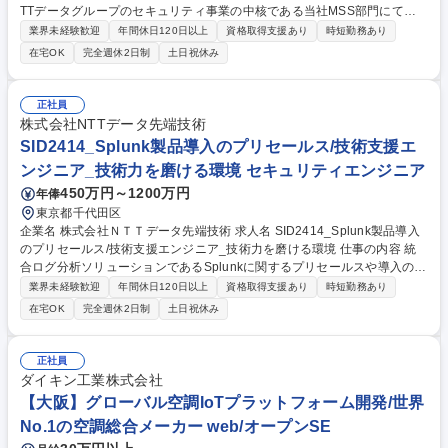
TTデータグループのセキュリティ事業の中核である当社MSS部門にて、
お客様環境に合わせたセキュリティ監視サービスを提供します。通常のS
業界未経験歓迎
年間休日120日以上
資格取得支援あり
時短勤務あり
OCでは特定ベンダー製品に限定されることが多い中、当社は導入済みの
在宅OK
完全週休2日制
土日祝休み
既存 機器やクラウドサービスも柔軟に活用し、最適なカスタムSOCを実
現。サービス開始以降、問合せが急増しており、体制強化の為の募集で
す。 【業務内容】■SIEMを核としたセキュリティ監視基盤やサービスの提
正社員
案・構築■SIEMからのアラート解析（脅威情報やお客様環境の情報を組み
株式会社NTTデータ先端技術
合わせた分析）■緊急度の高いイベントの報告、初動対応アドバイス■検知
SID2414_Splunk製品導入のプリセールス/技術支援エ
ルールのチューニング、SOARを活用した運用や初動対応の自動化提案 募
ンジニア_技術力を磨ける環境 セキュリティエンジニア
集職種 SID2415_カスタムSOCエンジニア（PrivateSOC）※日勤のみ/常
駐なし/リモート8割
450万円～1200万円
年俸
東京都千代田区
企業名 株式会社ＮＴＴデータ先端技術 求人名 SID2414_Splunk製品導入
のプリセールス/技術支援エンジニア_技術力を磨ける環境 仕事の内容 統
合ログ分析ソリューションであるSplunkに関するプリセールスや導入の技
術支援を行います。当社はSplunkの日本展開初期よりディストリビュータ
業界未経験歓迎
年間休日120日以上
資格取得支援あり
時短勤務あり
ーとして市場をけん引してきました。 ■Splunk社との連携をはじめ、主に
在宅OK
完全週休2日制
土日祝休み
リセラー企業への技術支援を中心に、エンドユーザーへの導入サポートも
行います。■顧客との要件定義や打ち合わせにも技術担当として同席し、
提案・調整を行う機会があります。■売上目標は持たず、営業と協力しな
正社員
がら技術面で信頼を築く立場です。■社内では営業・エンジニア・ビジネ
ダイキン工業株式会社
スパートナーと密に連携しながら業務を進めるため、技術力だけでなくビ
【大阪】グローバル空調IoTプラットフォーム開発/世界
ジネス感覚も磨けるポジションです。 募集職種 SID2414_Splunk製品導
No.1の空調総合メーカー web/オープンSE
入のプリセールス/技術支援エンジニア_技術力を磨ける環境