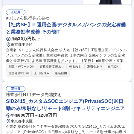
正社員
auじぶん銀行株式会社
【社内SE】IT運用企画/デジタルメガバンクの安定稼働
と業務効率改善 その他IT
30万円以上
月給
東京都中央区
企業名 ａｕじぶん銀行株式会社 求人名 【社内SE】IT運用企画／デジタル
メガバンクの安定稼働と業務効率改善 仕事の内容 金融インフラの安定稼
働と最新技術による運用高度化を担います。 【業務】 ■運用企画・立案・
改善 ■委託先統括 ■開発やDCとの運用調整 ■監視・ジョブ管理 ■新規シス
副業・WワークOK
資格取得支援あり
転勤なし
退職金あり
在宅OK
テム受入 【プロジェクト例】 ■運用改革：夜間休日対応の迅速化や銀行シ
完全週休2日制
土日祝休み
服装自由
ステムの無停止運用を実現 ■能動監視へのシフト：Splunk/Zabbix等の活
用 ■開発部門からの保守作業巻き取り ■障害初期対応の対象拡大 PLとして
分析から実行まで主導。 ■2～3名のチーム体制で、着任後も各種研修やメ
正社員
ンターによるOJTなど伴走支援が万全なため、安心して挑戦できる環境で
株式会社NTTデータ先端技術
す。 募集職種 【社内SE】IT運用企画／デジタルメガバンクの安定稼働と
SID2415_カスタムSOCエンジニア(PrivateSOC)※日
業務効率改善
勤のみ/常駐なし/リモート8割 セキュリティエンジニア
600万円～1200万円
年俸
東京都中央区
企業名 株式会社ＮＴＴデータ先端技術 求人名 SID2415_カスタムSOCエ
ンジニア（PrivateSOC）※日勤のみ/常駐なし/リモート8割 仕事の内容 N