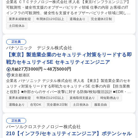
企業名 ＣＴＣテクノロジー株式会社 求人名 【東京/インフラエンジニア】
可観測性・健全性支援のオブザーバビリティ領域 仕事の内容 お客様のIT
インフラの可観測性、健全性を支援するオブザーバビリティ領域に関して
設計・導入（構築）・運用支援、テクニカルサポート等をお任せいたしま
業界未経験歓迎
年間休日120日以上
退職金あり
完全週休2日制
す。 【ご入社後の流れ】 CTCからソリューションを購入いただいたお客
土日祝休み
様全般へ構築関連業務を行いながら、徐々にプロフェッショナルサービス
等対応範囲を拡大していきます。 募集職種 【東京/インフラエンジニア】
可観測性・健全性支援のオブザーバビリティ領域
正社員
パナソニック デジタル株式会社
【東京】製造業企業のセキュリティ対策をリードする即
戦力セキュリティSE セキュリティエンジニア
27万3000円～48万5000円
月給
東京都港区
企業名 パナソニック デジタル株式会社 求人名 【東京】製造業企業のセキ
ュリティ対策をリードする即戦力セキュリティSE 仕事の内容 【担当業務
と役割】■外部からのサイバー攻撃に対する防御/検知/復旧設計 ■EDR・N
DR・SIEM・SOARなどのセキュリティ基盤の設計・運用 ■SOC運用(脅威
業界未経験歓迎
年間休日120日以上
資格取得支援あり
時短勤務あり
検知、ログ監視、インシデント分析・対応) ■セキュリティアセスメント、
退職金あり
在宅OK
完全週休2日制
土日祝休み
服装自由
ログ分析、脅威ハンティング ■標準規格に従った各種ガイドライン策定 ■
ネットワーク境界対策の設計・導入 ■DX基盤におけるゼロトラストアーキ
テクチャの設計・導入 ■技術提案、改善提案、セキュリティロードマップ
正社員
策定支援 ■プロジェクト管理および他部門(営業・企画・開発との連携 募
パーソルクロステクノロジー株式会社
集職種 【東京】製造業企業のセキュリティ対策をリードする即戦力セキュ
210【インフラ/セキュリティエンジニア】ポテンシャル
リティSE