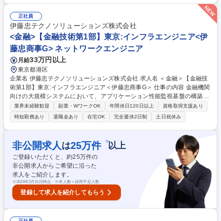
ト推進をお任せしたいと考えています。 【1年後の活躍イメージ】 ・顧客
課題に対し、運用領域に限らない改善・高度化の提案を期待 ・運用高度化
正社員
を起点としたDX・業務変革の構想・提案 募集職種 4454/EN システムズア
伊藤忠テクノソリューションズ株式会社
ーキテクト（金融向け運用DX）
<金融>【金融技術第1部】東京:インフラエンジニア<伊
藤忠商事G> ネットワークエンジニア
33万円以上
月給
東京都港区
企業名 伊藤忠テクノソリューションズ株式会社 求人名 ＜金融＞【金融技
術第1部】東京:インフラエンジニア＜伊藤忠商事G＞ 仕事の内容 金融機関
向けの大規模システムにおいて、アプリケーション性能監視基盤の構築お
よび可視化・分析、性能改善、運用高度化の推進を担当いただきます。
業界未経験歓迎
副業・WワークOK
年間休日120日以上
資格取得支援あり
【募集部署の概要】当部は、メガバンク様向けのインフラ領域（サーバ／
時短勤務あり
退職金あり
在宅OK
完全週休2日制
土日祝休み
クラウド）における開発を専門とする部署です。プライムベンダーとし
て、提案・設計・構築から運用引継ぎまで一気通貫で対応しており、オン
プレミスからクラウドまで幅広い技術領域を扱っています。 エンジニアが
※
非公開求人
25
万件
は
以上
着実にスキルを積み上げ、将来的にPL・PMとして活躍できる人材を継続
ご登録いただくと、約
25
万件の
的に育成することをミッションとしています。 募集職種 ＜金融＞【金融
非公開求人からご希望に沿った
技術第1部】東京:インフラエンジニア＜伊藤忠商事G＞
求人をご紹介します。
※
2026年3月31日時点 ※求人数＝採用予定人数
登録して求人を紹介してもらう
正社員