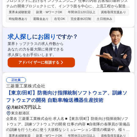
プロジェクトにおけるインフラエンジニア 仕事の内容 お客様の基幹シス
テムの開発プロジェクトにて、インフラ面を中心に、上流工程から製造・
テスト工程まで、各工程に応じたプロジェクトの推進に携わっていただき
業界未経験歓迎
副業・WワークOK
年間休日120日以上
資格取得支援あり
ます。 基幹系システムのインフラ面を中心とした設計業務、製造・テスト
時短勤務あり
退職金あり
在宅OK
完全週休2日制
土日祝休み
の推進業務、顧客・社内関連部署との各種調整を行っていただきます。 ◎
顧客は日本唯一の証券決済機関であり、証券取引市場を支える重要な社会
インフラに関わることができます。普段の生活でなかなか触れづらいかも
求人探し
お困り
に
ですか？
しれませんが、証券市場が適切に、大きな不具合がなく動いているのは弊
業界トップクラスの求人件数から
社の存在があってこそです。 募集職種 【東京】証券取引市場のシステム
あなたの力を最大限に発揮できる
構築プロジェクトにおけるインフラエンジニア
求人探しをお手伝いします。
アドバイザーに相談する
正社員
三菱重工業株式会社
【東京/田町】防衛向け指揮統制ソフトウェア、訓練ソ
フトウェアの開発 自動車/輸送機器生産技術
26万円以上
月給
東京都港区
企業名 三菱重工業株式会社 求人名 ■【東京/田町】防衛向け指揮統制ソフ
トウェア、訓練ソフトウェアの開発 仕事の内容 ■自衛隊の各隊員が装備品
の訓練を行うために使う大規模なシミュレーション環境の構築や、様々な
観測データに基づき全国にある多数の装備品の配備や担当任務を決めるた
業界未経験歓迎
副業・WワークOK
年間休日120日以上
資格取得支援あり