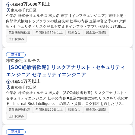
43万5000円以上
月給
東京都千代田区
企業名 株式会社エルテス 求人名 東京【インフラエンジニア】東証上場・
内部脅威検知トップクラスの独自技術 仕事の内容 企業や官公庁のログ解
析・セキュリティリスク発見を支えるインフラ・アプリ構築およびSIEM
等の保守運用。多様なデータを収集・解析する新ソリューションのデリバ
業界未経験歓迎
年間休日120日以上
転勤なし
完全週休2日制
リーまで幅広く担当します。 【具体的な業務】AWSを用いたサーバー・
土日祝休み
ネットワーク構築や、SIEM製品（Splunk/DataDog等）の構築・保守を担
当。PythonやSQL、WEBAPI等を活用したデータ収集・転送・集約の設
計・構築・運用およびパフォーマンスチューニングを行います。【特徴】
正社員
セキュリティ領域でトップシェアを誇る独自サービスの基盤作りに直接携
株式会社エルテス
われ、データ基盤×インフラの専門性を深く磨ける環境です。 募集職種 東
【SOC経験者歓迎】リスクアナリスト・セキュリティ
京【インフラエンジニア】東証上場・内部脅威検知トップクラスの独自技
エンジニア セキュリティエンジニア
術
51万円以上
月給
東京都千代田区
企業名 株式会社エルテス 求人名 【SOC経験者歓迎】リスクアナリスト・
セキュリティエンジニア 仕事の内容 ■企業の内側に潜むリスクを可視化す
る「Internal Risk Intelligence」の導入・提供。ログ解析を通じたリスク
発見から、顧客への対策アドバイスまでを一気通貫で担うポジションで
業界未経験歓迎
年間休日120日以上
転勤なし
完全週休2日制
す。 【具体的には】「Internal Risk Intelligence」※の導入・提供のた
土日祝休み
め、下記のような業務に携わっていただきます。 ■データ集約体制の構築
■サービス仕様に基づいたデータ分析業務 ■案件ごとの特性を理解した上
で、データ分析ロジックの追加・改善 ■発見したリスク事象の顧客への報
正社員