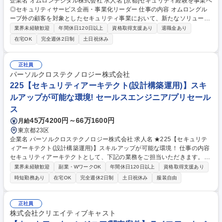
企業名 オムロンデジタル株式会社 求人名 [京都]セキュリティ経験を事業へ
◎セキュリティサービス企画・事業化リーダー 仕事の内容 オムロングル
ープ外の顧客を対象としたセキュリティ事業において、新たなソリューシ
ョンの企画～開発をリードします。AI/クラウドなども活用し、素早くカス
業界未経験歓迎
年間休日120日以上
資格取得支援あり
退職金あり
タマイズ可能で横展開できるサービスモデルを目指します 【主業務】■短
在宅OK
完全週休2日制
土日祝休み
期～中長期におけるデジタル観点でのセキュリティ事業の戦略立案 ■セキ
ュリティソリューションの企画・推進 ■顧客潜在課題の特定、課題解決に
向けたビジネスモデル検討やPoC推進 ■要件定義（顧客からのヒアリング
正社員
を含む）の策定 ■仮説検証プロジェクトマネジメントのリード ■顧客提案
パーソルクロステクノロジー株式会社
における技術面のリード 募集職種 [京都]セキュリティ経験を事業へ◎セキ
225【セキュリティアーキテクト(設計構築運用)】スキ
ュリティサービス企画・事業化リーダー
ルアップが可能な環境! セールスエンジニア/プリセール
ス
45万4200円～66万1600円
月給
東京都23区
企業名 パーソルクロステクノロジー株式会社 求人名 ★225【セキュリテ
ィアーキテクト(設計構築運用)】スキルアップが可能な環境！ 仕事の内容
セキュリティアーキテクトとして、下記の業務をご担当いただきます。お
客様の大切な資産を守る役割を担っていただきます。 【詳細】 ■ゼロトラ
業界未経験歓迎
副業・WワークOK
年間休日120日以上
資格取得支援あり
ストネットワークアクセス実現におけるシステム導入 ■セキュリティ製品
時短勤務あり
在宅OK
完全週休2日制
土日祝休み
服装自由
のデリバリー及びインテグレーション（Splunk、CyberArk、Okta、Crow
dStrike等の導入） ■プリセールス・要件定義・提案 募集職種 ★225【セ
キュリティアーキテクト(設計構築運用)】スキルアップが可能な環境！
正社員
株式会社クリエイティブキャスト