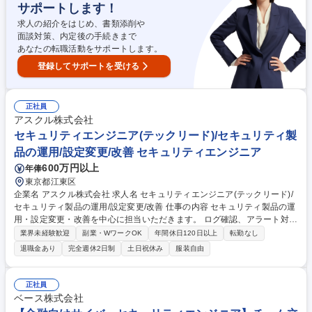
サポートします！
ンフラとセキュリティ基盤を強化する 募集職種 セキュリティエンジニア
(PM)/戦略の策定から製品選定や設計・導入まで
求人の紹介をはじめ、書類添削や
面談対策、内定後の手続きまで
あなたの転職活動をサポートします。
登録してサポートを受ける
正社員
アスクル株式会社
セキュリティエンジニア(テックリード)/セキュリティ製
品の運用/設定変更/改善 セキュリティエンジニア
600万円以上
年俸
東京都江東区
企業名 アスクル株式会社 求人名 セキュリティエンジニア(テックリード)/
セキュリティ製品の運用/設定変更/改善 仕事の内容 セキュリティ製品の運
用・設定変更・改善を中心に担当いただきます。 ログ確認、アラート対
応、脆弱性対応、デバイス管理など、実務を通じて全社のセキュリティ水
業界未経験歓迎
副業・WワークOK
年間休日120日以上
転勤なし
準を高める仕事です。 ＜概要＞■セキュリティ運用■デバイスセキュリテ
退職金あり
完全週休2日制
土日祝休み
服装自由
ィ■運用改善 ＜詳細＞EDR・メール・ID等のセキュリティ製品運用やイン
シデント一次対応を担当。Intune/JamfによるPC・端末のポリシー・パッ
チ・資産管理およびトラブル発生時の初動対応を実施します。さらに運用
正社員
手順書の整備や製品のチューニング、社内問い合わせ対応を通じて、社内
ベース株式会社
セキュリティ基盤の継続的な改善と定着を推進します。 募集職種 セキュ