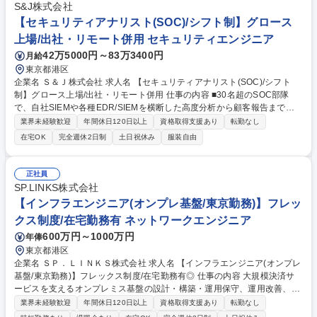
告 ■一時対応や恒久的な対策に関する顧客へのアドバイス 募集職種 【SO
S&J株式会社
C経験者歓迎】リスクアナリスト・セキュリティエンジニア
【セキュリティアナリスト(SOC)/シフト制】グロース
上場/出社・リモート併用 セキュリティエンジニア
42万5000円～83万3400円
月給
東京都港区
企業名 Ｓ＆Ｊ株式会社 求人名 【セキュリティアナリスト(SOC)/シフト
制】グロース上場/出社・リモート併用 仕事の内容 ■30名超のSOC部隊
で、自社SIEMや各種EDR/SIEMを横断した高度分析から顧客報告までを
一気通貫でお任せします。 【変更範囲】当社業務全般 【具体的に】■高度
業界未経験歓迎
年間休日120日以上
資格取得支援あり
転勤なし
な脅威分析（MITRE、CSFなどのフレームワークで検出したアラート） ■
在宅OK
完全週休2日制
土日祝休み
服装自由
アラートのトリアージ、顧客とのコミュニケーション ■統合ログ管理製品
（SIEM）を活用した監視運用業務 ■エンドポイントセキュリティ製品（E
DR）をはじめとした様々なセキュリティ製品を活用した監視運用業務 募
正社員
集職種 【セキュリティアナリスト(SOC)/シフト制】グロース上場/出社・
SP.LINKS株式会社
リモート併用
【インフラエンジニア(オンプレ基盤/東京勤務)】フレッ
クス制度/在宅勤務有 ネットワークエンジニア
600万円～1000万円
年俸
東京都港区
企業名 ＳＰ．ＬＩＮＫＳ株式会社 求人名 【インフラエンジニア(オンプレ
基盤/東京勤務)】フレックス制度/在宅勤務有◎ 仕事の内容 大規模決済サ
ービスを支えるオンプレミス基盤の設計・構築・運用保守、運用改善、案
件推進をお任せします。将来的なクラウド移行に向けた検討など、安定稼
業界未経験歓迎
年間休日120日以上
資格取得支援あり
転勤なし
働とインフラの高度化を担う重要なポジションです。 ■オンプレミス基盤