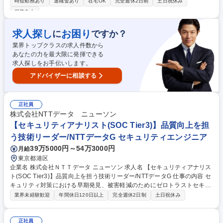
時短勤務あり
退職金あり
在宅OK
完全週休2日制
土日祝休み
の設計・構築・運用保守・変更管理 ■サーバ更改、ネットワーク等のイン
服装自由
フラ案件推進 ■運用改善、標準化、クラウド移行に向けた検討や連携 ■ベ
ンダーコントロール、進捗管理等のPM/PL業務 ■Splunk等を用いた監視・
求人探し
お困り
に
ですか？
ログ分析基盤の導入検討※金融品質のシステムを支えるやりがいがありま
す。深夜作業時は代休等で調整し働きやすさも確保しています。 募集職種
業界トップクラスの求人件数から
【インフラエンジニア(オンプレ基盤/東京勤務)】フレックス制度/在宅勤務
あなたの力を最大限に発揮できる
有◎
求人探しをお手伝いします。
アドバイザーに相談する
正社員
株式会社NTTデータ ニューソン
【セキュリティアナリスト(SOC Tier3)】品質向上を担
う技術リーダー/NTTデータG セキュリティエンジニア
39万5000円～54万3000円
月給
東京都港区
企業名 株式会社ＮＴＴデータ ニューソン 求人名 【セキュリティアナリス
ト(SOC Tier3)】品質向上を担う技術リーダー/NTTデータG 仕事の内容 セ
キュリティ対策における早期発見、被害軽減のためにゼロトラストセキュ
リティ環境構築、SOC/CSIRT運用業務を行っている部署にて、ご希望や
業界未経験歓迎
年間休日120日以上
完全週休2日制
土日祝休み
ご経験に合わせ、下記のような業務をお任せします。 ■高度なセキュリテ
ィイベント及びインシデントの詳細分析 ■ログ相関分析やUEBAを用いた
ルートコーズ分析 ■マルウェア解析や攻撃手法(TTP)の調査・特定 ■Tier2
正社員