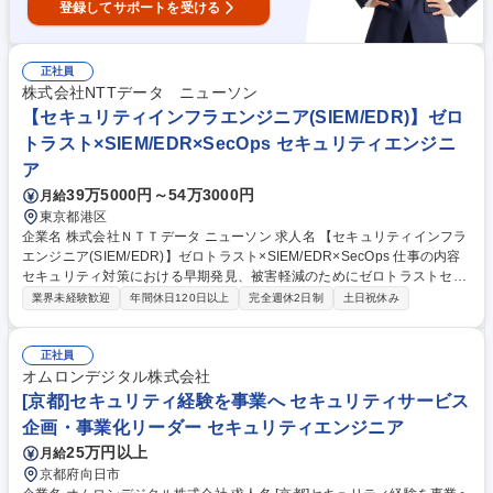
登録してサポートを受ける
正社員
株式会社NTTデータ ニューソン
【セキュリティインフラエンジニア(SIEM/EDR)】ゼロ
トラスト×SIEM/EDR×SecOps セキュリティエンジニ
ア
39万5000円～54万3000円
月給
東京都港区
企業名 株式会社ＮＴＴデータ ニューソン 求人名 【セキュリティインフラ
エンジニア(SIEM/EDR)】ゼロトラスト×SIEM/EDR×SecOps 仕事の内容
セキュリティ対策における早期発見、被害軽減のためにゼロトラストセキ
ュリティ環境構築、SOC/CSIRT運用の業務を行っている組織にて、ご希
業界未経験歓迎
年間休日120日以上
完全週休2日制
土日祝休み
望やご経験に合わせ、下記のような業務をお任せします。 ■セキュリティ
運用基盤の企画・提案 ■SIEM／UEBA／SOARの要件定義、設計、構築 ■
SOC／ITSM連携を含む運用設計、改善 ■EDR/XDRの要件定義、設計、構
正社員
築 【担当案件例】■SIEM製品の導入支援（設計・構築）案件 ■EDR/XDR
オムロンデジタル株式会社
製品の導入支援（設計・構築）案件 など 【担当フェーズ】■企画、提案 ■
[京都]セキュリティ経験を事業へ セキュリティサービス
要件定義、基本設計、詳細設計 ■設計、構築、試験 ■運用設計、保守運
企画・事業化リーダー セキュリティエンジニア
用、改善 募集職種 【セキュリティインフラエンジニア(SIEM/EDR)】ゼロ
25万円以上
月給
トラスト×SIEM/EDR×SecOps
京都府向日市