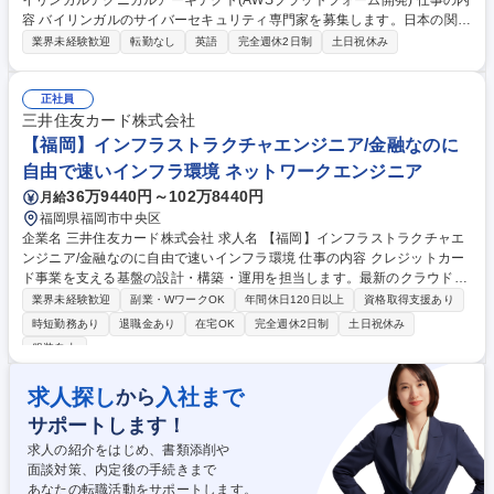
イリンガルテクニカルアーキテクト(AWSプラットフォーム開発) 仕事の内
容 バイリンガルのサイバーセキュリティ専門家を募集します。日本の関係
者と緊密に連携し、デジタルヘルスケアソリューションのための安全なイ
業界未経験歓迎
転勤なし
英語
完全週休2日制
土日祝休み
ンフラストラクチャクラウド環境の設計、実装、および保守を担当しま
す。 ＜業務内容＞AWSデジタル基盤やアプリのセキュリティ設計を主導
し、IAM・ネットワーク・ログ・暗号化等の制御を実装。開発チームと連
正社員
携してSDLCやDevSecOps（コンテナ/EKS）にセキュリティを組み込み
三井住友カード株式会社
ます。リスク評価やガイドライン策定、各種AWSネイティブサービスの設
【福岡】インフラストラクチャエンジニア/金融なのに
計を担い、規制準拠を確保。国内外のチーム・顧客間のブリッジとして技
自由で速いインフラ環境 ネットワークエンジニア
術提案や要件検討を行い、設計書作成やインシデント分析まで幅広く支援
36万9440円～102万8440円
月給
します。 募集職種 H03【東京】バイリンガルテクニカルアーキテクト(A
WSプラットフォーム開発)
福岡県福岡市中央区
企業名 三井住友カード株式会社 求人名 【福岡】インフラストラクチャエ
ンジニア/金融なのに自由で速いインフラ環境 仕事の内容 クレジットカー
ド事業を支える基盤の設計・構築・運用を担当します。最新のクラウド技
術とゼロトラストアーキテクチャを駆使し、「金融なのに自由で速い」イ
業界未経験歓迎
副業・WワークOK
年間休日120日以上
資格取得支援あり
ンフラ環境を設計・実装する攻めのポジションです。 ■AWS・Azure・オ
時短勤務あり
退職金あり
在宅OK
完全週休2日制
土日祝休み
ンプレを統合した高可用かつ高可観測なインフラの設計・構築と、IaCに
服装自由
よる管理の自動化 ■IDaaSやMDM等のゼロトラスト技術を導入し、Macや
SaaSを快適に利用できる安全な開発専用環境（出島）の構築 ■SLO/SLIの
求人探し
入社まで
から
策定支援やDatadogによる監視の高度化、セキュリティガードレール実装
を通じたSREの実践 など 募集職種 【福岡】インフラストラクチャエンジ
サポートします！
ニア/金融なのに自由で速いインフラ環境
求人の紹介をはじめ、書類添削や
面談対策、内定後の手続きまで
あなたの転職活動をサポートします。