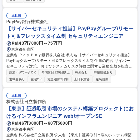
当）■syslogを活用したログ集約基盤の設計・構築■ログ転送のためのパー
サー作成・調整（テンプレートやルールあり）■クエリや検知ルールの作
成・改善（ナレッジを活用）■お客様との設計調整や、導入後の利用定着
正社員
支援 本人の適性や希望により当社業務全般に変更の可能性があります。
PayPay銀行株式会社
募集職種 【iTOC】SIEMエンジニア/年間休日120日/福利厚生充実◎
【サイバーセキュリティ担当】PayPayグループ/リモー
ト可&フレックスタイム制 セキュリティエンジニア
43万7000円～75万円
月給
東京都新宿区
企業名 ＰａｙＰａｙ銀行株式会社 求人名 【サイバーセキュリティ担当】
PayPayグループ/リモート可＆フレックスタイム制 仕事の内容 サイバー
セキュリティ対策、およびシステムリスク評価に関する業務全般を担当し
ていただきます。開発部署・ユーザー部署とともに、リスク低減策の推進
副業・WワークOK
年間休日120日以上
転勤なし
時短勤務あり
を行っていきます。 ■サイバーセキュリティ対策強化の企画立案、プロジ
退職金あり
在宅OK
完全週休2日制
土日祝休み
服装自由
ェクト推進 ■セキュリティ対策ツール（Splunk、SWG等）を用いたログ
分析や改善 ■インシデント対応演習/訓練の企画立案、実施（標的型攻撃メ
ール対応、インシデント対応訓練等） ■システムリスク評価（クラウドサ
正社員
ービス利用前、要件定義時、年次の定期評価等） ■アタックテストの計画
株式会社日立製作所
推進 ■CSIRT事務局メンバーとして、ログ調査やインシデントハンドリン
【東京】証券取引市場のシステム構築プロジェクトにお
グ等の対応 募集職種 【サイバーセキュリティ担当】PayPayグループ/リ
けるインフラエンジニア web/オープンSE
モート可＆フレックスタイム制
46万3000円～60万5000円
月給
東京都中央区
企業名 株式会社日立製作所 求人名 【東京】証券取引市場のシステム構築