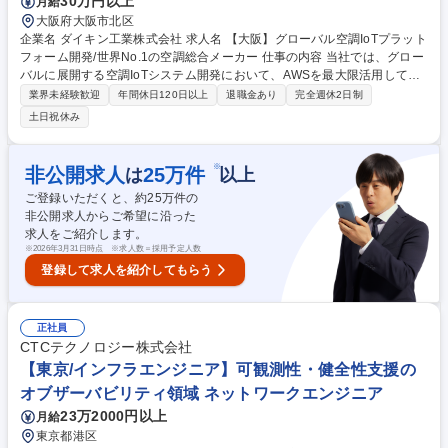
30万円以上
月給
大阪府大阪市北区
企業名 ダイキン工業株式会社 求人名 【大阪】グローバル空調IoTプラット
フォーム開発/世界No.1の空調総合メーカー 仕事の内容 当社では、グロー
バルに展開する空調IoTシステム開発において、AWSを最大限活用してク
ラウドプラットフォームの構築と、マルチクラウド対応のコンテナ型サー
業界未経験歓迎
年間休日120日以上
退職金あり
完全週休2日制
ビスコンポーネント開発に携わっていただきます。 【業務詳細】■API開
土日祝休み
発、クラウドプラットフォーム構築、サービスコンポーネント開発に必要
な技術選定、評価、技術検証を担当していただきます。■AWSを活用した
運用検討、インフラのコード化、自動テスト、CI/CDパイプラインの構築
※
非公開求人
25
万件
は
以上
も担っていただく予定です。 【ポジション・立場】■経験により設計/開発
ご登録いただくと、約
25
万件の
チームのメンバーからプロジェクトリーダーまで幅広く検討させて頂きま
非公開求人からご希望に沿った
す。 募集職種 【大阪】グローバル空調IoTプラットフォーム開発/世界No.
求人をご紹介します。
1の空調総合メーカー
※
2026年3月31日時点 ※求人数＝採用予定人数
登録して求人を紹介してもらう
正社員
CTCテクノロジー株式会社
【東京/インフラエンジニア】可観測性・健全性支援の
オブザーバビリティ領域 ネットワークエンジニア
23万2000円以上
月給
東京都港区