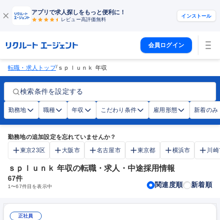
アプリで求人探しをもっと便利に！
インストール
レビュー高評価
無料
会員ログイン
/
転職・求人トップ
ｓｐｌｕｎｋ 年収
検索条件を設定する
勤務地
職種
年収
こだわり条件
雇用形態
新着のみ
勤務地の追加設定を忘れていませんか？
東京23区
大阪市
名古屋市
東京都
横浜市
川崎
ｓｐｌｕｎｋ 年収の転職・求人・中途採用情報
67
件
関連度順
新着順
1
〜
67
件目を表示中
正社員