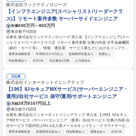
アナリストへの技術支援、分析観点のレビュー・育成 ■検知ルール、分析
株式会社ラックテクノロジーズ
手法、SOCプロセス全体の改善・高度化 ■脅威インテリジェンスを活用し
【インフラエンジニア(スペシャリスト/リーダークラ
たプロアクティブな検知向上施策の検討 セキュリティガバナンス、SOC
ス)】リモート案件多数 サーバーサイドエンジニア
運用設計などをお任せする可能性もあります。 募集職種 【セキュリティ
600万円～800万円
年俸
アナリスト(SOC Tier3)】品質向上を担う技術リーダー/NTTデータG
東京都千代田区
企業名 株式会社ラックテクノロジーズ 求人名 【インフラエンジニア(スペ
シャリスト/リーダークラス)】リモート案件多数 仕事の内容 大手金融機関
（銀行・カード等）、情報・通信業、サービス業などにおけるインフラ分
野の構築作業や保守開発案件のPLとして、技術面と業務遂行面でのチーム
業界未経験歓迎
年間休日120日以上
資格取得支援あり
転勤なし
マネジメントをお任せします。 スキルによっては顧客との折衝やアプリ側
時短勤務あり
在宅OK
完全週休2日制
土日祝休み
との調整なども含めた総合的なマネジメントを担っていただきます。 ご経
験に応じて、要件定義、基本設計など段階的にスキルアップを図ります。
【開発環境】■OS：Windows Server、Linux、RHEL、Windows ■その
正社員
他：AWS、Microsoft Azule、GCP 募集職種 【インフラエンジニア(スペ
株式会社インターネットイニシアティブ
シャリスト/リーダークラス)】リモート案件多数
【196】IIJセキュアMXサービス(サーバーエンジニア・
運用)/自社サービス 保守/運用/サポートエンジニア
28万8167円以上
月給
東京都千代田区
企業名 株式会社インターネットイニシアティブ 求人名 【196】IIJセキュ
アMXサービス（サーバーエンジニア・運用）/自社サービス 仕事の内容 自
社サービスで国内売上No.1法人系メールセキュリティ・クラウドサービス
『IIJセキュアMXサービス』のサーバーエンジニアを募集します。大規模
業界未経験歓迎
資格取得支援あり
時短勤務あり
退職金あり
在宅OK