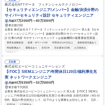
株式会社NTTデータ フィナンシャルテクノロジー
【セキュリティエンジニア/メンバー】金融/決済分野の
サイバーセキュリティ設計 セキュリティエンジニア
37万2000円～60万3000円
月給
東京都23区
企業名 株式会社ＮＴＴデータ フィナンシャルテクノロジー 求人名 【セキ
ュリティエンジニア/メンバー】金融/決済分野のサイバーセキュリティ設
計 仕事の内容 今やサイバーセキュリティは金融機関の最重要経営課題の
ひとつ。金融/決済分野の社会インフラとなる重要システム/サービスの開
業界未経験歓迎
副業・WワークOK
年間休日120日以上
資格取得支援あり
発を担う当部のリーダーとして、その確保を目指すことが最重要ミッショ
時短勤務あり
退職金あり
在宅OK
完全週休2日制
土日祝休み
ンです。 【主な業務内容】※ご経験やご希望に応じて以下の中からお任せ
服装自由
◆ゼロトラスト、セキュリティbyデザインの考え方に基づく金融・決済シ
ステムの要件定義・セキュリティ設計 ◆SOC、CSIRT業務におけるSIEM
正社員
(Splunk、Exabeam 等)、SOAR、EDR、DevSecOpsツールを活用したセ
株式会社エーピーコミュニケーションズ
キュリティ運用の高度化 ◆脆弱性情報、最新攻撃パターンなどを踏まえた
【iTOC】SIEMエンジニア/年間休日120日/福利厚生充
SIEMルールチューニング ◆セキュリティソリューションの評価・検証・
導入 募集職種 【セキュリティエンジニア/メンバー】金融/決済分野のサイ
実 ネットワークエンジニア
バーセキュリティ設計
40万8350円～53万5000円
月給
東京都千代田区
企業名 株式会社エーピーコミュニケーションズ 求人名 【iTOC】SIEMエ
ンジニア/年間休日120日/福利厚生充実◎ 仕事の内容 次世代SIEM（NG-SI
EM）製品の専任担当として、以下のような業務をお任せします。 【詳
細】■SIEM環境の要件整理、構成検討、初期設計（可能な範囲で一部担
在宅OK
土日祝休み