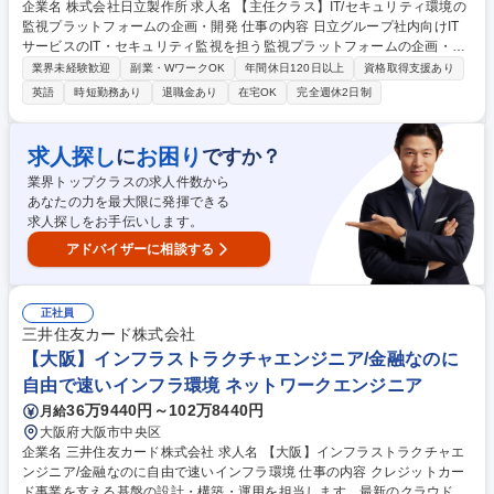
企業名 株式会社日立製作所 求人名 【主任クラス】IT/セキュリティ環境の
監視プラットフォームの企画・開発 仕事の内容 日立グループ社内向けIT
サービスのIT・セキュリティ監視を担う監視プラットフォームの企画・開
発・運用の取り纏め業務を担当して頂きます。 施策の推進の中心的な役割
業界未経験歓迎
副業・WワークOK
年間休日120日以上
資格取得支援あり
を担うポジションとなります。 【職務詳細】 ■現行のプラットフォームの
英語
時短勤務あり
退職金あり
在宅OK
完全週休2日制
問題点・課題の明確化と、その解決に向けた技術的なアプロ―チの検討 ■
監視機能の強化・最適化を目的とした、機能エンハンスや運用自動化の検
討・開発 ■開発プロジェクトチーム、運用チームの取り纏め など 募集職
求人探し
お困り
に
ですか？
種 【主任クラス】IT/セキュリティ環境の監視プラットフォームの企画・
業界トップクラスの求人件数から
開発
あなたの力を最大限に発揮できる
求人探しをお手伝いします。
アドバイザーに相談する
正社員
三井住友カード株式会社
【大阪】インフラストラクチャエンジニア/金融なのに
自由で速いインフラ環境 ネットワークエンジニア
36万9440円～102万8440円
月給
大阪府大阪市中央区
企業名 三井住友カード株式会社 求人名 【大阪】インフラストラクチャエ
ンジニア/金融なのに自由で速いインフラ環境 仕事の内容 クレジットカー
ド事業を支える基盤の設計・構築・運用を担当します。最新のクラウド技