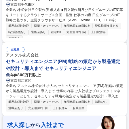
東京都千代田区
企業名 株式会社日立製作所 求人名 ■日立製作所及び日立グループのIT変革
をリードするクラウドサービス企画・推進 仕事の内容 日立グループのIT
戦略に基づき、主要クラウドサービス（AWS、Azure、OCI、GCP等）の
運用最適化や、最新のITSM・セキュリティ技術を活用した業務変革をリ
業界未経験歓迎
副業・WワークOK
年間休日120日以上
資格取得支援あり
ードしていただきます。 プロジェクトの企画から推進、運用まで一貫して
時短勤務あり
退職金あり
在宅OK
完全週休2日制
土日祝休み
携わり、グローバルなIT基盤の進化を現場から実現できるポジションで
服装自由
す。 ・IT変革を俯瞰する広い視野で課題を捉え、現場のリアリティに即し
たビジネス創出・サービス企画を推進。 ・関連部門やベンダーと連携し、
正社員
プロジェクトマネジメント・導入推進・運用改善をリード。 ・新たな通信
アスクル株式会社
インフラの活用による業務変革や、クラウド基盤の更なる最適化・高付加
セキュリティエンジニア(PM)/戦略の策定から製品選定
価値化を推進。 募集職種 ■日立製作所及び日立グループのIT変革をリード
するクラウドサービス企画・推進
や設計・導入まで セキュリティエンジニア
800万円以上
年俸
東京都江東区
企業名 アスクル株式会社 求人名 セキュリティエンジニア(PM)/戦略の策定
から製品選定や設計・導入まで 仕事の内容 ご入社後はプロジェクトマネ
ージャーとして、セキュリティ戦略の策定から製品選定や設計・導入まで
を一貫してご担当いただきます。 ＜概要＞■セキュリティ戦略・ガバナン
業界未経験歓迎
副業・WワークOK
年間休日120日以上
転勤なし
ス■セキュリティ基盤の実装・運用＜詳細＞全社的セキュリティガイドラ
退職金あり
完全週休2日制
土日祝休み
服装自由
インやKPI策定、リスク評価に基づく経営層への報告を通じ、ガバナンス
体制を確立。さらにEDR等の製品導入、AWS等のクラウドガードレール
設計、Fortigate等によるネットワーク境界防御の構築を展開。ゼロトラス
求人探し
入社まで
から
トアーキテクチャの導入推進と運用設計まで一貫して行い、組織全体のイ