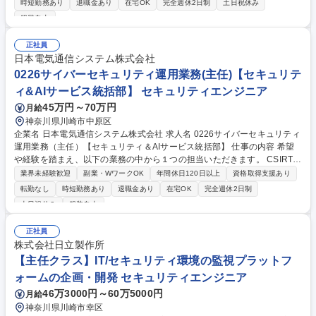
時短勤務あり
退職金あり
在宅OK
完全週休2日制
土日祝休み
ンプレを統合した高可用かつ高可観測なインフラの設計・構築と、IaCに
服装自由
よる管理の自動化 ■IDaaSやMDM等のゼロトラスト技術を導入し、Macや
SaaSを快適に利用できる安全な開発専用環境（出島）の構築 ■SLO/SLIの
正社員
策定支援やDatadogによる監視の高度化、セキュリティガードレール実装
日本電気通信システム株式会社
を通じたSREの実践 など 募集職種 【東京】インフラストラクチャエンジ
0226サイバーセキュリティ運用業務(主任)【セキュリテ
ニア/金融なのに自由で速いインフラ環境
ィ&AIサービス統括部】 セキュリティエンジニア
45万円～70万円
月給
神奈川県川崎市中原区
企業名 日本電気通信システム株式会社 求人名 0226サイバーセキュリティ
運用業務（主任）【セキュリティ＆AIサービス統括部】 仕事の内容 希望
や経験を踏まえ、以下の業務の中から１つの担当いただきます。 CSIRT／
SOC運用業務として、NECグループおよびグループ外のお客様向けに、
業界未経験歓迎
副業・WワークOK
年間休日120日以上
資格取得支援あり
インシデント対応や運用支援を行います。 また、Splunkを用いたダッシ
転勤なし
時短勤務あり
退職金あり
在宅OK
完全週休2日制
ュボードの設計・構築・運用・保守を担当し、脅威検知に関する知見を技
土日祝休み
服装自由
術として具現化します。 加えて、NECセキュリティのSOCサービス「CyI
OC」における脅威インテリジェンス業務として、官公庁向けの分析・レ
正社員
ポーティングも行います。 案件は大企業・官公庁が中心で、NECグルー
株式会社日立製作所
プ内出向や客先常駐の可能性があります。1年後にはチームを牽引するリ
【主任クラス】IT/セキュリティ環境の監視プラットフ
ーダーを期待します。 募集職種 0226サイバーセキュリティ運用業務（主
任）【セキュリティ＆AIサービス統括部】
ォームの企画・開発 セキュリティエンジニア
46万3000円～60万5000円
月給
神奈川県川崎市幸区