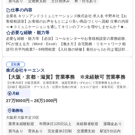
賞与あり
交通費支給
土日祝休み
寮・社宅あり
仕事の内容
企業名 キリンアンドコミュニケーションズ株式会社 求人名 中野本社【お
客様相談室】お客様のお声をもとにより良い商品づくりへ貢献 仕事の内容
≪★コミュニケーションを通してキリンのファンを増やしませんか？★≫
お客様のお声をより良い商品づくりに活かしていく上で、窓口となるお客
必要な経験・能力等
様相談室でのお仕事です。 日々お客様からいただくキリングループへのご
必要な経験・能力等 【必須】コールセンターやお客様相談室の業務経験、
意見を、企業活動に活かしています。お客様からの声に迅速かつ誠意をも
PCが使える方（Word・Excel）【働き方】在宅勤務・リモートワーク相
って対応、情報提供するとともにグループ内活動に反映しています。 【具
談可/月平均残業7～8時間程度 【入社後の研修】着任から1か月は電話対応
体的には】電話応対、メール、お手紙対応、ご指摘品調査報告書作成、有
のOJTを中心に実施し、電話対応に慣れた段階でメール・手紙のOJTを実
人チャットボット対応など。 【1日の対応件数】■電話：月間一人当たり
施する予定です。独り立ち以降もしっかりフォローする体制を整えていま
平均100件前後■メール・手紙：同上40件前後 募集職種 中野本社【お客様
正社員
すのでご安心ください。 【当社について】キリングループの広報機能を担
株式会社キーエンス
相談室】お客様のお声をもとにより良い商品づくりへ貢献
う会社として、お客様との出会いを大切にし、磨き上げたホスピタリティ
を込めてコミュニケーションをとりながら広報関連業務を行っておりま
【大阪・京都・滋賀】営業事務 ※未経験可 営業事務
す。 学歴・資格 学歴：大学院 大学 高専 短大 専修学校 高校 語学力： 資
【仕事内容】大阪営業所、京都営業所、滋賀営業所いずれかにて営業事務をお任せ。
格：
【詳細】電話応対・データ入力・伝票や見積の作成・カタログ送付・来客対応・営業所内
で発生する事務業務や業務改善をお任せ。
月給
27万9000円～28万1000円
勤務地
大阪府大阪市淀川区
業界未経験歓迎
年間休日120日以上
未経験者歓迎
退職金あり
賞与あり
育休あり
完全週休2日制
交通費支給
駅近5分以内