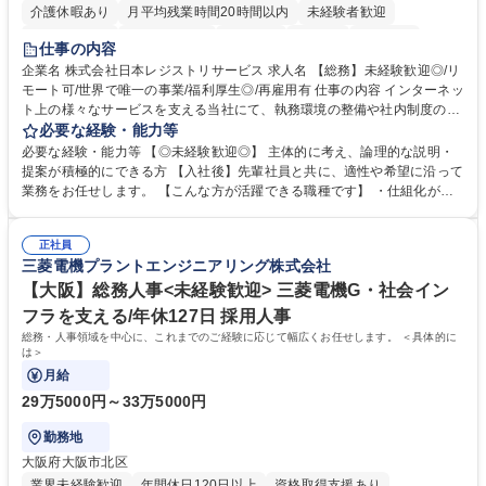
介護休暇あり
月平均残業時間20時間以内
未経験者歓迎
住宅手当あり
時短勤務あり
研修あり
在宅OK
賞与あり
仕事の内容
完全週休2日制
交通費支給
駅近5分以内
土日祝休み
服装自由
企業名 株式会社日本レジストリサービス 求人名 【総務】未経験歓迎◎/リ
モート可/世界で唯一の事業/福利厚生◎/再雇用有 仕事の内容 インターネッ
ト上の様々なサービスを支える当社にて、執務環境の整備や社内制度の検
討、イベント運営などの幅広い業務を担当し、間接的に会社の生産性向上
必要な経験・能力等
や成長に貢献している部署です。 会社の全メンバーが安心して長く成果を
必要な経験・能力等 【◎未経験歓迎◎】 主体的に考え、論理的な説明・
発揮できる環境を整えるために、毎日のメンテナンスや維持管理に加え、
提案が積極的にできる方 【入社後】先輩社員と共に、適性や希望に沿って
新たな施策検討を積極的に行っていただき、会社全体を巻き込み課題解決
業務をお任せします。 【こんな方が活躍できる職種です】 ・仕組化が好
を推進。 ・オフィス運営：執務環境の整備・物品管理・社内規定整備/改
き/得意・協働の姿勢を持っている・優先順位付け、マルチタスクが得意・
善・イベント企画/運営・非常時の対応 など、本人の希望や適性によって
様々な立場で物事を考えられる・定型業務だけでなく突発的な出来事にも
幅広い業務の体得が可能で、多様なキャリアパスを描くことも可能です。
正社員
対処できる・新しいことに興味関心がある 【魅力】■自己啓発支援：資格
三菱電機プラントエンジニアリング株式会社
募集職種 【総務】未経験歓迎◎/リモート可/世界で唯一の事業/福利厚生◎/
取得や通信教育など費用の80%（年間25万円まで）を補助 ■住宅手当：家
再雇用有
賃の50%（月額7万円まで）を補助 学歴・資格 学歴：大学院 大学 語学
【大阪】総務人事<未経験歓迎> 三菱電機G・社会イン
力： 資格：
フラを支える/年休127日 採用人事
総務・人事領域を中心に、これまでのご経験に応じて幅広くお任せします。 ＜具体的に
は＞
月給
29万5000円～33万5000円
勤務地
大阪府大阪市北区
業界未経験歓迎
年間休日120日以上
資格取得支援あり