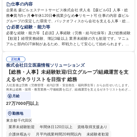
経験者歓迎
退職金あり
在宅OK
賞与あり
育休あり
仕事の内容
完全週休2日制
交通費支給
長期歓迎
駅近5分以内
土日祝休み
企業名 森ビルエステートサービス株式会社 求人名 【森ビルG】人事・総
務◆賞与5ヶ月◆年休120日◆残業少なめ◆リモート可 仕事の内容 森ビル
グループの安定した環境で、バックオフィスから会社を支える人事・総務
をお任せします。 労務と総務の業務をバランスよく担当し、ゆくゆくは制
必要な経験・能力等
度改定などのコア業務にも挑戦できる、やりがいある環境です。 ■勤怠管
必要な経験・能力等 【必須】人事経験（労務・給与社保等）及び総務経験
理、給与計算、社会保険手続き、年末調整等の労務管理全般 ■入退社手続
【歓迎】経理実務経験、簿記3級以上 業界未経験の方も歓迎です。マニュ
き、社内規定の改定や人事制度改定などのコア業務 ■社内イベントの企画
アルと部内OJT体制があるため、即戦力として安心して始められます。
運営やその他総務業務全般 ※労務と総務を1：1の割合でお任せ。 入社後
【魅力・やりがい】森ビルGの安定基盤で労務から総務まで幅広く携われ
は部内のOJTを中心に、あなたの経験に合わせて不足している部分はいつ
ます。定型業務に留まらず、社内規定や人事制度の改定など会社のコア業
でも質問・相談できる環境が整っているため、安心して成長できます。 募
正社員
務に挑戦できるため、自身の成長と組織への貢献度をダイレクトに実感で
株式会社日立医薬情報ソリューションズ
集職種 【森ビルG】人事・総務◆賞与5ヶ月◆年休120日◆残業少なめ◆
きます。 残業少なめ、週1日リモート可など、ワークライフバランスを保
リモート可
ち長期活躍できる環境です。 「これまでの幅広い経験を活かし、長期的な
【総務・人事】未経験歓迎/日立グループ/組織運営を支
キャリアを築きたい」という前向きな意欲と挑戦を全力で応援します。 学
えるゼネラリストを目指す 総務
歴・資格 学歴：大学院 大学 高専 短大 専修学校 高校 語学力： 資格：日商
入社直後は労務（労務管理・給与計算・安全衛生・福利厚生等）からお任せいたします。
簿記検定1級 日商簿記検定2級 日商簿記検定3級
将来は総務・採用・教育業務へ守備範囲を広げ、組織運営を支えるゼネラリストをめざせ
ます。
月給
27万7000円以上
勤務地
東京都千代田区
業界未経験歓迎
年間休日120日以上
資格取得支援あり
介護休暇あり
月平均残業時間20時間以内
未経験者歓迎