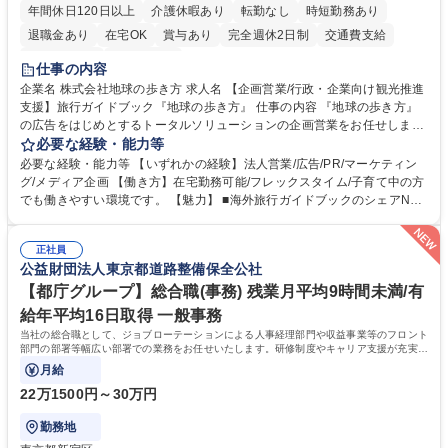
年間休日120日以上
介護休暇あり
転勤なし
時短勤務あり
退職金あり
在宅OK
賞与あり
完全週休2日制
交通費支給
駅近5分以内
土日祝休み
仕事の内容
企業名 株式会社地球の歩き方 求人名 【企画営業/行政・企業向け観光推進
支援】旅行ガイドブック『地球の歩き方』 仕事の内容 『地球の歩き方』
の広告をはじめとするトータルソリューションの企画営業をお任せしま
す。クライアントは、観光（海外旅行、国内旅行、インバウンド）で地域
必要な経験・能力等
や事業を推進したい国内外の行政や企業です。 【業務詳細】■『地球の歩
必要な経験・能力等 【いずれかの経験】法人営業/広告/PR/マーケティン
き方』は海外旅行ガイドブックのNo.1ブランドであり、国内旅行において
グ/メディア企画 【働き方】在宅勤務可能/フレックスタイム/子育て中の方
も牽引しております。観光推進支援においても、業界を牽引する意欲的な
でも働きやすい環境です。 【魅力】 ■海外旅行ガイドブックのシェアNo.1
取り組みが期待されています■インバウンドは、日本の地域の未来を担う
メディアとして、個人旅行文化の拡大と定着を担ってきたブランドに携わ
国策事業です。「GOOD LUCK TRIP」は、海外旅行ガイドブックと同様
ることが可能です。 ■国内旅行ガイドブックは立ち上げ間もない新規事業
に、インバウンドのトップブランドに成長しております■旅が業務であ
正社員
であり、「地球の歩き方」としてどう取り組むか、共に形を作るコアメン
公益財団法人東京都道路整備保全公社
り、日常です。旅好きにはこれ以上ない環境です 募集職種 【企画営業/行
バーとして活躍いただきます。 学歴・資格 学歴：大学院 大学 語学力： 資
政・企業向け観光推進支援】旅行ガイドブック『地球の歩き方』
格：
【都庁グループ】総合職(事務) 残業月平均9時間未満/有
給年平均16日取得 一般事務
当社の総合職として、ジョブローテーションによる人事経理部門や収益事業等のフロント
部門の部署等幅広い部署での業務をお任せいたします。研修制度やキャリア支援が充実し
ております！ ※下記業務詳細
月給
22万1500円～30万円
勤務地