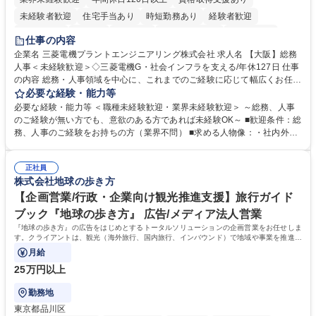
未経験者歓迎
住宅手当あり
時短勤務あり
経験者歓迎
退職金あり
在宅OK
賞与あり
完全週休2日制
交通費支給
仕事の内容
駅近5分以内
土日祝休み
服装自由
寮・社宅あり
食事補助あり
企業名 三菱電機プラントエンジニアリング株式会社 求人名 【大阪】総務
人事＜未経験歓迎＞◇三菱電機G・社会インフラを支える/年休127日 仕事
の内容 総務・人事領域を中心に、これまでのご経験に応じて幅広くお任せ
します。 ＜具体的には＞ ・総務/人事労務（給与・社保・勤怠管理など）
必要な経験・能力等
・採用・教育研修 ・福利厚生運用 など ※基本的には事務所勤務ですが、
必要な経験・能力等 ＜職種未経験歓迎・業界未経験歓迎＞ ～総務、人事
採用や教育等の業務内容により、関西圏以外への日帰り・宿泊を伴う国内
のご経験が無い方でも、意欲のある方であれば未経験OK～ ■歓迎条件：総
出張もございます。 ※担当業務を持ちつつ、お互いに助け合いながら、総
務、人事のご経験をお持ちの方（業界不問） ■求める人物像：・社内外の
務部という組織として協力しながら進める体制です。 募集職種 【大阪】
関係各部門との調整を率先して行い、業務を円滑に遂行できる協調性やコ
総務人事＜未経験歓迎＞◇三菱電機G・社会インフラを支える/年休127日
ミュニケーション能力を持っている方 ・人事総務領域に興味がありゼネラ
正社員
リスト志向をお持ちの方 学歴・資格 学歴：大学院 大学 語学力： 資格：
株式会社地球の歩き方
【企画営業/行政・企業向け観光推進支援】旅行ガイド
ブック『地球の歩き方』 広告/メディア法人営業
『地球の歩き方』の広告をはじめとするトータルソリューションの企画営業をお任せしま
す。クライアントは、観光（海外旅行、国内旅行、インバウンド）で地域や事業を推進し
たい国内外の行政や企業です。
月給
25万円以上
勤務地
東京都品川区