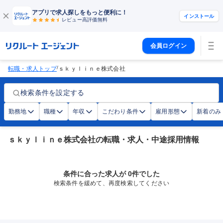
アプリで求人探しをもっと便利に！
インストール
レビュー高評価
無料
会員ログイン
/
転職・求人トップ
ｓｋｙｌｉｎｅ株式会社
検索条件を設定する
勤務地
職種
年収
こだわり条件
雇用形態
新着のみ
ｓｋｙｌｉｎｅ株式会社の転職・求人・中途採用情報
条件に合った求人が 0件でした
検索条件を緩めて、再度検索してください