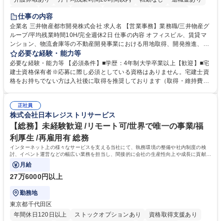
在宅OK
賞与あり
育休あり
完全週休2日制
交通費支給
仕事の内容
駅近5分以内
土日祝休み
寮・社宅あり
企業名 三井物産都市開発株式会社 求人名 【営業事務】業務職/三井物産グ
ループ/平均残業時間10H/完全週休2日 仕事の内容 オフィスビル、賃貸マ
ンション、物流倉庫等の不動産開発事業における用地取得、開発推進、賃
貸運営、売却、仲介・活用提案等を行う営業部門において事務業務を担当
必要な経験・能力等
いただきます。 【詳細】・契約書管理、契約書製本、捺印対応、ファイリ
必要な経験・能力等 【必須条件】■学歴：4年制大学卒業以上【歓迎】■宅
ング、登記簿取得、調書取得・支払業務（各種費用支払、支払管理、請
建士資格保有者※応募に際し必須としている資格はありません。宅建士資
求・支払データ登録、取引先マスター申請対応）・予算作成及び予実管
格をお持ちでない方は入社後に取得を推奨しております（取得・維持費用
理・各種稟議書、報告書作成業務・各種台帳管理、交際費・会議費支払報
の一部補助あり） 【求める人物像】 ・向学心豊かで、主体的に行動でき
告書作成及び月次管理・部内総務庶務全般 など※※配属先によっては上記
る方。 ・社内外の多様な関係者と協調して業務を進められるコミュニケー
の他に担当頂く業務が発生する場合があります。 募集職種 【営業事務】
正社員
ション力がある方。 ・チャレンジを厭わず、粘り強く業務に取り組める
株式会社日本レジストリサービス
業務職/三井物産グループ/平均残業時間10H/完全週休2日
方。多様な関係者と謙虚に信頼関係を構築でき、期限を意識したスケジュ
ール管理が出来る方。※将来的に他部署（営業部門、コーポレート部門）
【総務】未経験歓迎 /リモート可/世界で唯一の事業/福
へのジョブローテーションの可能性があります。 学歴・資格 学歴：大学
利厚生 /再雇用有 総務
院 大学 語学力： 資格：宅地建物取引士
インターネット上の様々なサービスを支える当社にて、執務環境の整備や社内制度の検
討、イベント運営などの幅広い業務を担当し、間接的に会社の生産性向上や成長に貢献し
ている部署です。
月給
27万6000円以上
勤務地
東京都千代田区
年間休日120日以上
ストックオプションあり
資格取得支援あり