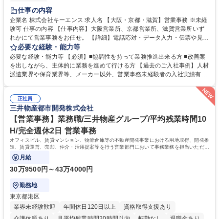
土日祝休み
仕事の内容
企業名 株式会社キーエンス 求人名 【大阪・京都・滋賀】営業事務 ※未経
験可 仕事の内容 【仕事内容】大阪営業所、京都営業所、滋賀営業所いず
れかにて営業事務をお任せ。 【詳細】電話応対・データ入力・伝票や見積
の作成・カタログ送付・来客対応・営業所内で発生する事務業務や業務改
必要な経験・能力等
善をお任せ。 【教育制度】ご入社後、育成担当とペアになりながらOJTに
必要な経験・能力等 【必須】■協調性を持って業務推進出来る方 ■改善案
て業務を覚えていただくことが可能です。業務システムがきちんと構築さ
を出しながら、主体的に業務を進めて行ける方 【過去のご入社事例】人材
れているため、スムーズに仕事に慣れることができる環境です。また、
派遣業界や保育業界等、メーカー以外、営業事務未経験者の入社実績有
「チームで成果を出す文化」があり、良いやり方を積極的に共有しながら
【当社の事務職について】単なる事務ではなく主体性を発揮したサポート
常に改善を目指す風土のため、安心して業務に取り組んでいただけます。
により、キーエンスの付加価値向上に貢献します。ベースの定型業務に加
募集職種 【大阪・京都・滋賀】営業事務 ※未経験可
正社員
えて、お客様や社員の状況に合わせ、能動的なサポート、改善の動きも期
三井物産都市開発株式会社
待され。組織を支えるスペシャリストとして、チームに貢献し、結果的に
社員から頼られる存在になることができます。平均19:30の退勤以降の業
【営業事務】業務職/三井物産グループ/平均残業時間10
務の持ち帰りも禁止されており、メリハリのある働き方となります。 学
H/完全週休2日 営業事務
歴・資格 学歴：大学院 大学 高専 短大 語学力： 資格：
オフィスビル、賃貸マンション、物流倉庫等の不動産開発事業における用地取得、開発推
進、賃貸運営、売却、仲介・活用提案等を行う営業部門において事務業務を担当いただき
ます。
月給
30万9500円～43万4000円
勤務地
東京都港区
業界未経験歓迎
年間休日120日以上
資格取得支援あり
介護休暇あり
月平均残業時間20時間以内
転勤なし
退職金あり