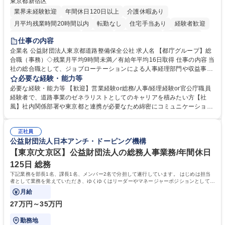
東京都新宿区
業界未経験歓迎
年間休日120日以上
介護休暇あり
月平均残業時間20時間以内
転勤なし
住宅手当あり
経験者歓迎
研修あり
退職金あり
賞与あり
完全週休2日制
交通費支給
仕事の内容
駅近5分以内
資格取得手当あり
食事補助あり
企業名 公益財団法人東京都道路整備保全公社 求人名 【都庁グループ】総
合職（事務）◇残業月平均9時間未満／有給年平均16日取得 仕事の内容 当
社の総合職として、ジョブローテーションによる人事経理部門や収益事業
等のフロント部門の部署等幅広い部署での業務をお任せいたします。研修
必要な経験・能力等
制度やキャリア支援が充実しております！ ※下記業務詳細 【業務詳細】■
必要な経験・能力等 【歓迎】営業経験or総務/人事/経理経験or官公庁職員
管理部門：広報、人事、経理など当公社の運営に係る管理業務 ■収益部
経験者で、道路事業のゼネラリストとしてのキャリアを積みたい方【社
門：駐車場の新規開拓、管理運営、新宿駅西口広場の「イベントコーナ
風】社内関係部署や東京都と連携が必要なため綿密にコミュニケーション
ー」などの管理運営 ■道路部門：整備の急がれる骨格幹線道路や木造住宅
を図っています。 【業務の魅力】■幅広く携われる：総合職（事務）で
密集地域の特定整備路線の用地取得、道路に関する普及啓発事業、都内の
は、駐車場の管理運営や道路用地の取得、公益財団法人の中枢を担う管理
道路施設や道路工事現場の見学ツアー事業 ※入社後は上記いずれかの部門
正社員
部門など多岐に渡る業務を経験できます。 ■様々なプロジェクト：駐車場
公益財団法人日本アンチ・ドーピング機構
へ配属。※業務内容変更の範囲：会社の定める業務 募集職種 【都庁グル
事業の他、新宿駅西口広場内に設置された照明を兼ねた広告「ブライトサ
ープ】総合職（事務）◇残業月平均9時間未満／有給年平均16日取得
イン」の管理運営を行うなど、事業収益を生み出す活動を積極的に行って
【東京/文京区】公益財団法人の総務人事業務/年間休日
います。 学歴・資格 学歴：大学院 大学 高専 短大 専修学校 高校 語学力：
125日 総務
資格：
下記業務を部長1名、課長1名、メンバー2名で分担して遂行しています。 はじめは担当
者として業務を覚えていただき、ゆくゆくはリーダーやマネージャーポジションとして活
躍いただくことを期待しています。
月給
27万円～35万円
勤務地