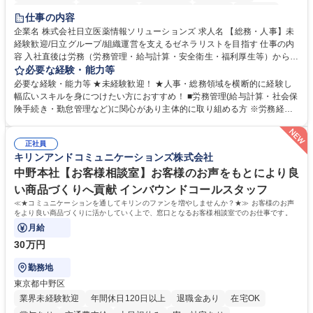
住宅手当あり
時短勤務あり
退職金あり
在宅OK
賞与あり
仕事の内容
育休あり
完全週休2日制
交通費支給
土日祝休み
寮・社宅あり
企業名 株式会社日立医薬情報ソリューションズ 求人名 【総務・人事】未
経験歓迎/日立グループ/組織運営を支えるゼネラリストを目指す 仕事の内
容 入社直後は労務（労務管理・給与計算・安全衛生・福利厚生等）からお
任せいたします。将来は総務・採用・教育業務へ守備範囲を広げ、組織運
必要な経験・能力等
営を支えるゼネラリストをめざせます。 ・初期業務：労働時間管理、給与
必要な経験・能力等 ★未経験歓迎！ ★人事・総務領域を横断的に経験し
計算、社会保険対応、福利厚生管理、安全衛生、健康経営推進等をお任せ
幅広いスキルを身につけたい方におすすめ！ ■労務管理(給与計算・社会保
します。ご経験に応じて、休職者管理など、幅広く経験を積んでいただき
険手続き・勤怠管理など)に関心があり主体的に取り組める方 ※労務経験
ます。 ・将来的な広がり：総務・採用・教育・税務対応・経営企画等。
者は早期にご活躍いただけます。 ■チームで仕事を推進できる方■将来は
★メンバーがマンツーマンで丁寧に教えるため、ご経験が浅くても安心！
マネジメント職として活躍したい 【尚可】■人事、労務、採用、教育業務
幅広く経験を積みたい意欲がある方に最適な環境です。 募集職種 【総
正社員
のご経験 ■労務管理（給与計算・社会保険手続き・勤怠管理など）の経験
キリンアンドコミュニケーションズ株式会社
務・人事】未経験歓迎/日立グループ/組織運営を支えるゼネラリストを目
■衛生管理者の資格をお持ちの方 学歴・資格 学歴：大学院 大学 高専 短大
指す
専修学校 高校 語学力： 資格：
中野本社【お客様相談室】お客様のお声をもとにより良
い商品づくりへ貢献 インバウンドコールスタッフ
≪★コミュニケーションを通してキリンのファンを増やしませんか？★≫ お客様のお声
をより良い商品づくりに活かしていく上で、窓口となるお客様相談室でのお仕事です。
月給
30万円
勤務地
東京都中野区
業界未経験歓迎
年間休日120日以上
退職金あり
在宅OK