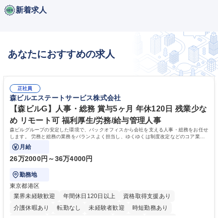
新着求人
あなたにおすすめの求人
正社員
森ビルエステートサービス株式会社
【森ビルG】人事・総務 賞与5ヶ月 年休120日 残業少な
め リモート可 福利厚生/労務/給与管理人事
森ビルグループの安定した環境で、バックオフィスから会社を支える人事・総務をお任せ
します。 労務と総務の業務をバランスよく担当し、ゆくゆくは制度改定などのコア業務
にも挑戦できる、やりがいある環境です。
月給
26万2000円～36万4000円
勤務地
東京都港区
業界未経験歓迎
年間休日120日以上
資格取得支援あり
介護休暇あり
転勤なし
未経験者歓迎
時短勤務あり