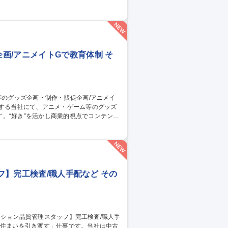
スプレイや販促物の企画）等。 ■人の命や
も殺虫剤事業を展開しております。将来的に
画/アニメイトGで教育体制 そ
。“好き”を活かし商業的視点でコンテンツ
企画等）◆催事・オンリーショップの企画・
する業務習得期間を設けます。ゆくゆくは1
 募集職種 【グッズ制
◎
ッフ】完工検査/職人手配など その