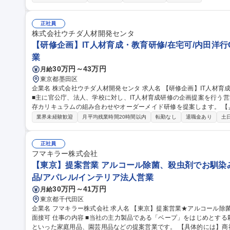
ーションを通じてキャリアの選択肢を広げ、将来の管理職および経営
【■主な配属先】◎法人営業部門/リテールサービス部門/ガス営業部門
部門/事業戦略部門/管理間接部門 募集職種 [100494]【名古屋/事務総合職】オープンポジション※中部電力の小売
正社員
事業者
株式会社ウチダ人材開発センタ
【研修企画】IT人材育成・教育研修/在宅可/内田洋行
業
30万円～43万円
月給
東京都墨田区
企業名 株式会社ウチダ人材開発センタ 求人名 【研修企画】IT人材育成・教育研修/在宅可/内田洋行G 仕事の内容
■主に官公庁、法人、学校に対し、IT人材育成研修の企画提案を行う
存カリキュラムの組み合わせやオーダーメイド研修を提案します。 【具体的には】初回面談で顧客の人材育成課
題をヒアリングし、新入社員研修やプログラミング研修等のIT教育サ
業界未経験歓迎
月平均残業時間20時間以内
転勤なし
退職金あり
土
ーメイド提案50%の割合で、パートナー講師と連携しながらゼロから
容】■DX人材育成研修■IT基礎研修■IT技術者育成研修■ビジネスマナー研修■営業ス
画】IT人材育成・教育研修/在宅可/内田洋行G
正社員
フマキラー株式会社
【東京】提案営業 アルコール除菌、殺虫剤でお馴染み
品/アパレル/インテリア法人営業
30万円～41万円
月給
東京都千代田区
企業名 フマキラー株式会社 求人名 【東京】提案営業★アルコール除菌、殺虫剤でお馴染みのフマキラー ◎WEB
面接可 仕事の内容 ■当社の主力製品である「ベープ」をはじめとする殺虫用品や「キッチン用アルコール除菌」
といった家庭用品、園芸用品などの提案営業です。 【具体的には】商