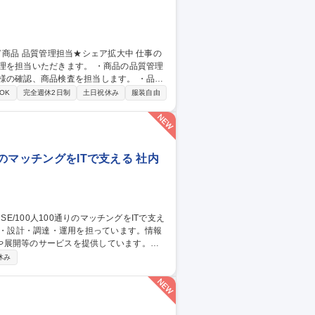
だきます。 ・商品の品質管理
様の確認、商品検査を担当します。 ・品質
OK
完全週休2日制
土日祝休み
服装自由
りのマッチングをITで支える 社内
や展開等のサービスを提供しています。
社内用IaaS/SaaS/Idpの設計/構築/運
休み
増床に伴うIT設備の設計、構築、運用保守
ークあふれる“会社”を創る」ために「いつ
す 募集職種 ■システムア