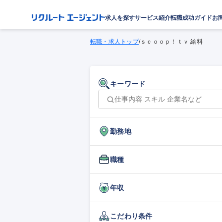
求人を探す
サービス紹介
転職成功ガイド
お
転職・求人トップ
/
ｓｃｏｏｐ！ｔｖ 給料
キーワード
勤務地
職種
年収
こだわり条件