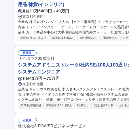
用品/雑貨/インテリア)
31万5000円～40万円
月給
東京都台東区
企業名 株式会社バンダイ 求人名 【カード事業部】キャラクターカード商品 品質管理担当★シェア拡大中 仕事の
内容 トレーディングカードゲーム、アーケードカードゲームの品質管理を担当いた
業務 カード商品を中心に大手印刷会社や国内外のメーカーと連携し仕
向上、持続性向上に向けた各種取組み 募集職種 【カード事業部】キャラクターカード商品 品質管理担当★シェア
年間休日120日以上
資格取得支援あり
時短勤務あり
退職金あり
在宅
拡大中
正社員
サイボウズ株式会社
システムアドミニストレータ/社内SE/100人100通
システムエンジニア
43万円～71万円
月給
東京都中央区
企業名 サイボウズ株式会社 求人名 ■システムアドミニストレータ/社内SE/100人100通りのマッチングをITで支え
る 仕事の内容 サイボウズ社内で利用するIT機器や情報システムの企画・設計・調達・運用を担っています。情報
システムの設計、構築、運用保守及びセキュリティ対策等の導入提案
【業務内容】■サイボウズの働き方を支えるITシステムの設計/構築/運用保守■
業界未経験歓迎
年間休日120日以上
転勤なし
完全週休2日制
土日祝
用保守■社内用オンプレミスサーバーの設計・運用保守■拠点の構築・
※当社の企業理念を実現するための社内環境づくり、つまり「チームワ
でも、どこでも、誰とでも、最高の仕事ができるITを提供する」をミッションとしていま
正社員
ドミニストレータ/社内SE/100人100通りのマッチングをITで支える
株式会社J-POWERビジネスサービス