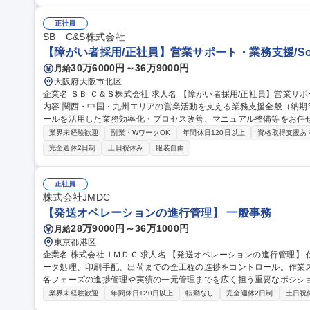
【障がい者採用/契約社員】内勤オペレーション(Microsoft製品担当)
正社員
SB C&S株式会社
【障がい者採用/正社員】営業サポート・業務支援/Sof
30万6000円～36万9000円
月給
大阪府大阪市北区
企業名 ＳＢ Ｃ＆Ｓ株式会社 求人名 【障がい者採用/正社員】営業サポート・業務支援/SoftBankグループ 仕事の
内容 関西・中国・九州エリアの営業活動を支える業務支援全般（納期
ールを活用した業務効率化・プロセス改善、マニュアル整備等をお任せします。 【詳細】営業支
ル取得、納期調整、メーカー出荷報告）/納期回答・納期管理/納品書
業界未経験歓迎
副業・WワークOK
年間休日120日以上
資格取得支援あ
内申請業務/各種事務・庶務業務/AIツールを活用した業務効率化・業務
完全週休2日制
土日祝休み
服装自由
き方】TeamsやGoogle Chatを中心にコミュニケーションを実施
宅勤務も可能です。 募集職種 【障がい者採用/正社員】営業サポー
正社員
株式会社JMDC
【発送オペレーションの進行管理】 一般事務
28万9000円～36万1000円
月給
東京都港区
企業名 株式会社ＪＭＤＣ 求人名 【発送オペレーションの進行管理】 仕事の内容 案件受注から納期に合わせたデ
ータ処理、印刷手配、出荷までの全工程の進捗をコントロール。作業
各フェーズの進捗管理や実績の一元管理までを広く担う重要なポジションです [1]内製業務：品質チ
対応・資材管理 [2]外注業務：発注進行 [3]進行管理・事務： ・案件コ
業界未経験歓迎
年間休日120日以上
転勤なし
完全週休2日制
土日祝
客対応：納品書等作成、連絡、問い合わせ ・クロージング：実績・書類管理、データ一