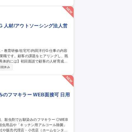
幹部候補としての成長を期待しています。
/サステナブル社会推進部門/電力調達・需給
G 人材/アウトソーシング法人営
営業職です。顧客の課題をヒアリングし、既
ービスを提案します。既存商材50%、オーダ
日祝休み
研修を企画することもあります。 【研修内
キル研修等 募集職種 【研修企
のフマキラー WEB面接可 日用
社や販売代理店・小売店（ホームセンタ