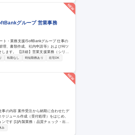
・業務改善
tBankグループ 営業事務
管理、書類作成、社内申請等）およびAIツ
援業務（シリア
・請求書等の書類作成・発行/押印申請等の社
り
転勤なし
時短勤務あり
在宅OK
改善/業務の標準化・マニュアル整備 【働
しており、業務に慣れた後は週1～2日程度の在
ト・業務支援/SoftBankグループ
スケジュール作成（受付処理）をはじめ、
ェック・出荷
ントロール：月150～350件の進捗管理 ・顧
休み
元化 募集職種 【発送オペ