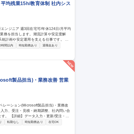
平均残業15h/教育体制 社内シス
統計画や安定運用を支える仕事です。 ・
況の解析、設備容量の検討 ・将来の電力系
0時間以内
時短勤務あり
退職金あり
ory等を用いた系統解析 ・解析結果をもとにし
ア 週3
soft製品担当)・業務改善 営業
/受注・見
等の資料作成/AIツール(Microsoft
り
転勤なし
時短勤務あり
在宅OK
応の業務改善 【働き方】TeamsやGmailを活
ける環境を整えています。 募集職種