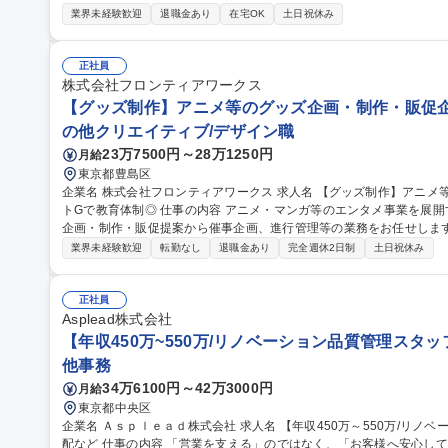
ー、スーパー ドラッグストア等 ）への本部商談と店頭での販売促進を中心に担っていただきます。市場や販売動
業界未経験歓迎
退職金あり
在宅OK
土日祝休み
向の調査 ・製品や売場レイアウトの提案、 その提案資料の作成（ディ
暮らしを守ることに直結するやりがいのある営業です ■弊社は海外で
は海外営業としてのキャリア構築も可能です。 募集職種 【東京】提案営業★アルコール除菌、殺虫剤でお馴染み
正社員
のフマキラー ◎WEB面接可
株式会社フロンティアワークス
【グッズ制作】アニメ等のグッズ企画・制作・販促企
の他クリエイティブ/デザイン職
23万7500円～28万1250円
月給
東京都豊島区
企業名 株式会社フロンティアワークス 求人名 【グッズ制作】アニメ等のグッズ企画・制作・販促企画/アニメイ
トGで教育体制◎ 仕事の内容 アニメ・マンガ等のエンタメ事業を展開する当社にて、アニメ・ゲーム等のグッズ
企画・制作・販促提案から催事企画、進行管理等の業務をお任せします
を盛り上げる仕事です 【具体的な業務】◆グッズの企画提案・市場調査◆制作進行・スケジュール管理（デザイ
業界未経験歓迎
転勤なし
退職金あり
完全週休2日制
土日祝休み
ン・製造依頼等）◆販売戦略の考案・実行（POPUPストア等の販促
開催◆庶務業務 入社後3カ月～半年ほど、先輩たちが丁寧にフォロー
人で1タイトルのグッズ展開（企画、版元交渉、製造管理、販促）を担当いただきます。
正社員
作】アニメ等のグッズ企画・制作・販促企画/アニメイトGで教育体制
Asplead株式会社
【年収450万~550万/リノベーション品質管理スタ
他事務
34万6100円～42万3000円
月給
東京都中央区
企業名 Ａｓｐｌｅａｄ株式会社 求人名 【年収450万～550万/リノベーション品質管理スタッフ】完工検査/職人手
配など 仕事の内容 「営業を支える」のではなく、「お客様へ安心して住まいを引き渡す」仕事です。当社は中古