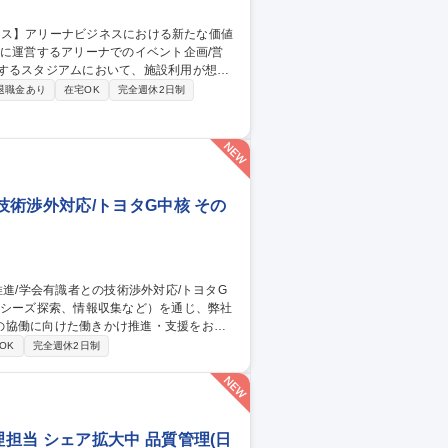
ントの企画立案 ・上記イベント利用時にお
退職金あり
在宅OK
完全週休2日制
用後管理するスタジアム運営会社への出向可
セールス】アリーナビジネスにおける新たな価値創造
術渉外対応/トヨタG中核 その
の協働に向けた働きかけ推進・支援をお任
OK
完全週休2日制
携の企画立案・推進 ◆主要大学・有識者と
担当 シェア拡大中 品質管理(日