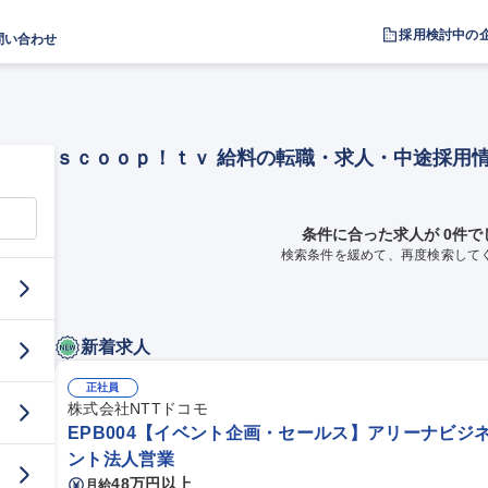
採用検討中の
問い合わせ
ｓｃｏｏｐ！ｔｖ 給料の転職・求人・中途採用
条件に合った求人が 0件で
検索条件を緩めて、再度検索して
新着求人
正社員
株式会社NTTドコモ
EPB004【イベント企画・セールス】アリーナビジ
ント法人営業
48万円以上
月給