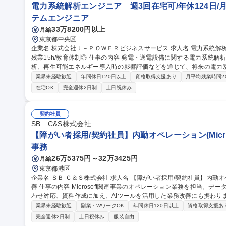
電力系統解析エンジニア 週3回在宅可/年休124日/月
テムエンジニア
33万8200円以上
月給
東京都中央区
企業名 株式会社Ｊ－ＰＯＷＥＲビジネスサービス 求人名 電力系統解析エンジニア 週3回在宅可/年休124日/月平均
残業15h/教育体制◎ 仕事の内容 発電・送電設備に関する電力系統解析業務を担当します。潮流計算や安定度解
析、再生可能エネルギー導入時の影響評価などを通じて、将来の電力系
発電設備や新規需要家の系統連系に伴う影響評価 ・電圧変動や潮流状
業界未経験歓迎
年間休日120日以上
資格取得支援あり
月平均残業時間2
統計画に向けたシミュレーション ・RTDS、PSCAD、PowerFact
在宅OK
完全週休2日制
土日祝休み
た技術検討資料の作成 ・解析手法の高度化や支援ツール開発にも挑戦可能 募集職種 電力系統解析エンジニ
回在宅可/年休124日/月平均残業15h/教育体制◎
契約社員
SB C&S株式会社
【障がい者採用/契約社員】内勤オペレーション(Micro
事務
26万5375円～32万3425円
月給
東京都港区
企業名 ＳＢ Ｃ＆Ｓ株式会社 求人名 【障がい者採用/契約社員】内勤オペレーション(Microsoft製品担当)・業務改
善 仕事の内容 Microsoft関連事業のオペレーション業務を担当。データ入力、受注・見積・納期調整、社内問い合
わせ対応、資料作成に加え、AIツールを活用した業務改善にも携わります。 【詳細】データ入力・更新
積作成・納期調整/社内営業からの問い合わせ対応/マニュアル作成や売上データ
業界未経験歓迎
副業・WワークOK
年間休日120日以上
資格取得支援あ
Copilot、ChatGPT等)を活用したAIエージェント作成や問い合わせ対
完全週休2日制
土日祝休み
服装自由
用しています。障がい配慮に関する面談や在宅勤務など、無理なく柔軟に働