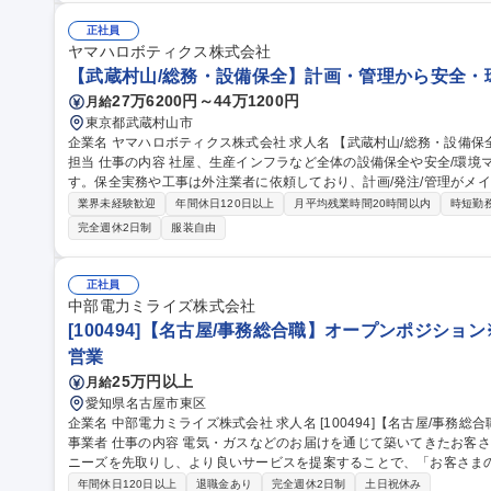
レーションの進行管理】
正社員
ヤマハロボティクス株式会社
【武蔵村山/総務・設備保全】計画・管理から安全・
27万6200円～44万1200円
月給
東京都武蔵村山市
企業名 ヤマハロボティクス株式会社 求人名 【武蔵村山/総務・設備保全】計画・管理から安全・環境まで幅広く
担当 仕事の内容 社屋、生産インフラなど全体の設備保全や安全/環境マネジメントを含む総務業務をお任せしま
す。保全実務や工事は外注業者に依頼しており、計画/発注/管理がメ
きます。 ■総務業務 ■社屋、生産インフラ、社宅等の修理・更新手配 ■長期保全計画の作成 ■安全衛生・環境マネ
業界未経験歓迎
年間休日120日以上
月平均残業時間20時間以内
時短勤
ジメントシステムの再構築 ■産廃管理 ■その他 募集職種 【武蔵村山/総務・設備保全】計画・管理から安全・環境
完全週休2日制
服装自由
まで幅広く担当
正社員
中部電力ミライズ株式会社
[100494]【名古屋/事務総合職】オープンポジショ
営業
25万円以上
月給
愛知県名古屋市東区
企業名 中部電力ミライズ株式会社 求人名 [100494]【名古屋/事務総合職】オープンポジション※中部電力の小売
事業者 仕事の内容 電気・ガスなどのお届けを通じて築いてきたお客さまとの「つながり」をもとに、お客さまの
ニーズを先取りし、より良いサービスを提案することで、「お客さま
決」を実現し、 新たな価値をお届けすることを目指し総合職を募集いたします。 ■総合職として、ジョブローテ
年間休日120日以上
退職金あり
完全週休2日制
土日祝休み