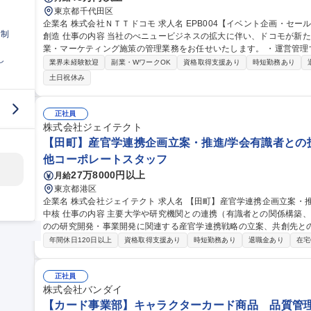
東京都千代田区
企業名 株式会社ＮＴＴドコモ 求人名 EPB004【イベント企画・セールス】アリーナビジネスにおける新たな価値
日制
創造 仕事の内容 当社のべニュービジネスの拡大に伴い、ドコモが新たに運営するアリーナでのイベント企画/営
業・マーケティング施策の管理業務をお任せいたします。 ・運営管理するスタジアムにおいて、施設利用が想定
し
される興行主（特に音楽興行主）へのブッキング営業業務や自主イベ
業界未経験歓迎
副業・WワークOK
資格取得支援あり
時短勤務あり
ける、マーケティング施策の実行管理 ※今回のポジションでは、採
土日祝休み
能性がございます。 募集職種 EPB004【イベント企画・
正社員
株式会社ジェイテクト
【田町】産官学連携企画立案・推進/学会有識者との技
他コーポレートスタッフ
27万8000円以上
月給
東京都港区
企業名 株式会社ジェイテクト 求人名 【田町】産官学連携企画立案・推進/学会有識者との技術渉外対応/トヨタG
中核 仕事の内容 主要大学や研究機関との連携（有識者との関係構築、シーズ探索、情報収集など）を通じ、弊社
のの研究開発・事業開発に関連する産官学連携戦略の立案、共創先と
せします。 社外との幅広い交流を通じてニーズとシーズのマッチングを図り社会課題の解決や未来の社会に対す
年間休日120日以上
資格取得支援あり
時短勤務あり
退職金あり
在宅
る技術開発等、常に最先端の技術に関わることが出来ます。 ◆社外連
の関係構築・人脈形成 ◆関連省庁・団体との技術渉外、情報収集 募集職種 【田町】産官学連携企画立案・推進/
学会有識者との技術渉外対応/トヨタG中核
正社員
株式会社バンダイ
【カード事業部】キャラクターカード商品 品質管理