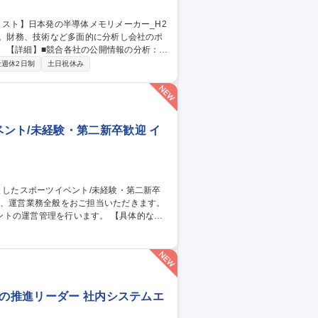
：競
的に分析し会社ポジションを把握するため
全週休2日制
土日祝休み
報告します。■アナリスト・調査会社レポー
解析することで、会社競争力を高める為の
ント/未経験・第二新卒歓迎 イ
管理を行います。 【具体的な業
ト） ・アルバイトの手配、現場での指示だ
の良い先輩と一緒に仕事をしますので、未経
中心としたスポーツイベント/未経験・第二新卒歓迎
化の推進リーダー 社内システムエ