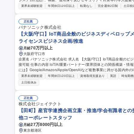
システムの設計、構築、運用保守及びセキュリティ対策等の導入提案
【業務内容】■サイボウズの働き方を支えるITシステムの設計/構築/運用保守■
業界未経験歓迎
年間休日120日以上
転勤なし
完全週休2日制
土日祝
用保守■社内用オンプレミスサーバーの設計・運用保守■拠点の構築・
※当社の企業理念を実現するための社内環境づくり、つまり「チームワ
でも、どこでも、誰とでも、最高の仕事ができるITを提供する」をミッションとしていま
正社員
ドミニストレータ/社内SE/100人100通りのマッチングをITで支える
パナソニック株式会社
【大阪/守口】IoT商品全般のビジネスディベロップメン
ライセンスビジネス企画/推進
70万円以上
月給
大阪府守口市
企業名 パナソニック株式会社 求人名 【大阪/守口】IoT商品全般のビジネスディベロップメント[CTO部門]/WEB面
接可能 仕事の内容 IoT/AI重要パートナー/業界団体との関係構築・情報収集、当社戦略立案及び協業推進【具体的
には】Google/Amazon/Apple/OpenAIなど複数事業に跨がる国内
築/最新動向入手 ★上記をもとに、各事業部と連携し、案件別のパートナー共創・対抗戦略の議論・策定推進のう
業界未経験歓迎
年間休日120日以上
資格取得支援あり
英語
時短勤務
え、当該パートナーとの契約交渉・協業推進。 ★本部門はパナソニック
土日祝休み
業場の商品・サービス企画、技術メンバと連携して、上記活動を推進します。 募集職種 【大阪/守口】
般のビジネスディベロップメント[CTO部門]/WEB面接可能
正社員
株式会社ジェイテクト
【田町】産官学連携企画立案・推進/学会有識者との技
他コーポレートスタッフ
27万8000円以上
月給
東京都港区