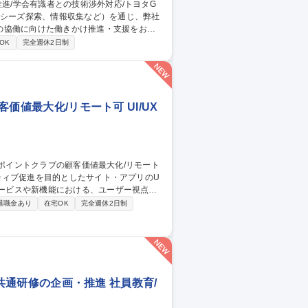
の協働に向けた働きかけ推進・支援をお任
OK
完全週休2日制
携の企画立案・推進 ◆主要大学・有識者と
客価値最大化/リモート可 UI/UX
データ等、定性・定量分析に基づいた課題抽出
退職金あり
在宅OK
完全週休2日制
果検証・改善 ・Figma等のデザインツー
の他職種と協調した、仕様策定からリリース
ープ共通研修の企画・推進 社員教育/