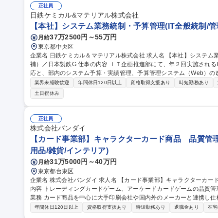
デザイン（グローバルステーショナリー事業）
正社員
日鉄ケミカル&マテリアル株式会社
【本社】システム業務統制・予算管理(IT全般統制/管
37万2500円～55万円
月給
東京都中央区
企業名 日鉄ケミカル＆マテリアル株式会社 求人名 【本社】システム業務統制・予算管理（IT全般統制／管理職候
補）／日本製鉄G 仕事の内容 ＩＴ企画推進部にて、年２回実施されるIT全般統制（IT監査）の実務・監査法人対
応と、部内のシステム予算・実績管理、予算管理システム（Web）の改
細】 (1)ＩＴ全般統制対応：作成済みＲＣＭに対する証跡集め、内部
業界未経験歓迎
年間休日120日以上
資格取得支援あり
時短勤務あり
(2)システム予算・実績管理：年度予算の策定、実行状況の管理、予算
土日祝休み
ステム開発・保守はベンダーへ外部委託しているため、ガバナンスと
【募集背景】IT監査及びシステム予算管理の担当者が2026年度内に定年退職する予定の
テム業務統制・予算管理（IT全般統制／管理職候補）／日本製鉄G
正社員
株式会社バンダイ
【カード事業部】キャラクターカード商品 品質管理
用品/雑貨/インテリア)
31万5000円～40万円
月給
東京都台東区
企業名 株式会社バンダイ 求人名 【カード事業部】キャラクターカード商品 品質管理担当★シェア拡大中 仕事の
内容 トレーディングカードゲーム、アーケードカードゲームの品質管理を担当いた
業務 カード商品を中心に大手印刷会社や国内外のメーカーと連携し仕
向上、持続性向上に向けた各種取組み 募集職種 【カード事業部】キャラクターカード商品 品質管理担当★シェア
年間休日120日以上
資格取得支援あり
時短勤務あり
退職金あり
在宅
拡大中