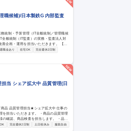
理職候補)/日本製鉄G 内部監査
善企画・運用を担当いただきます。 【詳
監査・監査法人による監査や質問への対応
退職金あり
在宅OK
完全週休2日制
管理システムの改善企画・運用 ★実際のシ
コスト管理の上流業務に専念できます。
為 募集職種 【本社】シス
担当 シェア拡大中 品質管理(日
だきます。 ・商品の品質管理
様の確認、商品検査を担当します。 ・品質
OK
完全週休2日制
土日祝休み
服装自由