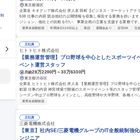
東京都港区
企業名 キオクシア株式会社 求人名 田町【ビジネス・マーケットアナリスト】日本発の半導体メモリメーカー_H2
日制
638 仕事の内容 競合他社の公開情報を収集し報告する業務を担います。財務、技術など多面的に分析し会社のポ
ジション、他社との比較を行い、事業企画の立案を支援する業務です。 【詳細】■競合各社の公開情報の分析
し
合各社がプレスリリースや決算発表など公表した内容について、多面
業界未経験歓迎
年間休日120日以上
英語
退職金あり
在宅OK
完
のサポートをします。公開情報の大半は英語で日本語にまとめ社内で
トのデータ分析：メモリ価格、技術、投資など多面的に業界データを
ヒントを探す業務となります。 募集職種 田町【ビジネス・マーケットアナリスト】日本発の半導体メモリメーカ
正社員
ー_H2638
ヒトトヒト株式会社
【業務運営管理】プロ野球を中心としたスポーツイベ
ベント運営スタッフ
28万2200円～33万6330円
月給
東京都渋谷区
企業名 ヒトトヒト株式会社 求人名 【業務運営管理】プロ野球を中心としたスポーツイベント/未経験・第二新卒
歓迎 仕事の内容 神宮球場で開催のスポーツイベント等のスタッフ管理、運営業務全般をおご担当いただきます。
シーズン中はプロ野球をメインとし、高校野球や大学野球、各種イベントの運営
務】 ・各担当エリアのマネジメント（スタッフ・整備・物販・イベン
業界未経験歓迎
し ・アルバイトスタッフでの対応が難しい案件の2次対応 ★面倒見
験の方も安心です！ 募集職種 【業務運営管理】プロ野球を
正社員
三菱電機株式会社
【東京】社内SE/三菱電機グループのIT全般統制強
ンジニア