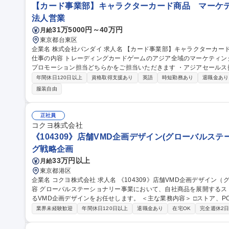
【カード事業部】キャラクターカード商品 マーケテ
法人営業
31万5000円～40万円
月給
東京都台東区
企業名 株式会社バンダイ 求人名 【カード事業部】キャラクターカード商品 マーケティング担当（アジア全域）
仕事の内容 トレーディングカードゲームのアジア全域のマーケティングを担当いた
プロモーション担当どちらかをご担当いただきます ・アジアセール
向けた営業／各種分析 ・アジアプロモーション担当：プロモーション戦略の立案／実
年間休日120日以上
資格取得支援あり
英語
時短勤務あり
退職金あり
事業部】キャラクターカード商品 マーケティング担当（アジア全域）
服装自由
正社員
コクヨ株式会社
《104309》店舗VMD企画デザイン(グローバルステ
グ戦略企画
33万円以上
月給
東京都港区
企業名 コクヨ株式会社 求人名 《104309》店舗VMD企画デザイン（グローバルステーショナリー事業） 仕事の内
容 グローバルステーショナリー事業において、自社商品を展開するスト
るVMD企画デザインをお任せします。 ＜主な業務内容＞ □ストア、POP UP、直営店におけるVMD企画・デザイ
ン □ブランドの世界観を反映した空間・店頭表現の企画立案 □棚割を含
業界未経験歓迎
年間休日120日以上
退職金あり
在宅OK
完全週休2
ィック、販促物の企画・デザイン・制作 □ブランド企画、商品開発、
の連携 □外部パートナーとの協業、ディレクション ※勤務条件備考欄に追記 募集職種 《104309》店舗