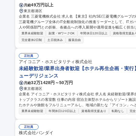
49万円以上
月給
東京都港区
企業名 三菱電機株式会社 求人名 【東京】社内SE/三菱電機グループのIT全般統制強化の推進リーダー 仕事の内容
三菱電機グループ全体のIT全般統制強化の推進リーダーとして、IT
人や関係部門との折衝、各拠点への導入展開や適用促進を幅広く担当します。 【具体的な業務】(1)
用設計・展開計画の策定：統制に必要なルールの策定、管理ツールの企
業界未経験歓迎
副業・WワークOK
年間休日120日以上
資格取得支援あ
衝：外部監査法人や社内関係部門（監査部・財務統括部等）との調整・
完全週休2日制
土日祝休み
服装自由
し、ルールの周知や適用促進・指導を推進★グループ全体のITガバナ
境です。 募集職種 【東京】社内SE/三菱電機グループのIT全般統
正社員
アイコニア・ホスピタリティ株式会社
未経験歓迎/業界出身者歓迎【ホテル再生企画・実行
ューデリジェンス
32万1428円～50万円
月給
東京都港区
企業名 アイコニア・ホスピタリティ株式会社 求人名 未経験歓迎/業界出身者歓迎【ホテル再生企画・実行】業界
トップクラスの客室数 仕事の内容 宿泊主体型ホテルからリゾート施設まで多角的な展開を続ける当社で、買収し
たホテルや旅館をフルリニューアルし、地域の新たな「アイコン」へ
業務をお任せします。 【詳細】■ターゲット地域のインバウンド需要の推移、地域経済の動向、競合状況のデータ
業界未経験歓迎
年間休日120日以上
資格取得支援あり
転勤なし
完全
分析/過去の客室稼働率や収益データの検証による改善余地の算出/実
トラン）、景観、地域特有の資源を調査/「どの部分をリニューアルす
データに基づいた、独自のフルリニューアル案および黒字化シミュレーシ
正社員
職種 未経験歓迎/業界出身者歓迎【ホテル再生企画・実行】業界トッ
株式会社バンダイ