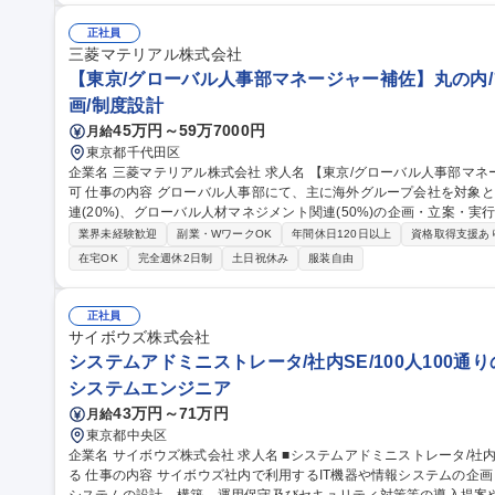
正社員
三菱マテリアル株式会社
【東京/グローバル人事部マネージャー補佐】丸の内/
画/制度設計
45万円～59万7000円
月給
東京都千代田区
企業名 三菱マテリアル株式会社 求人名 【東京/グローバル人事部マネージャー補佐】丸の内/フルフレックス/在宅
可 仕事の内容 グローバル人事部にて、主に海外グループ会社を対象としたDE&I関連(30%)、エンゲージメント関
連(20%)、グローバル人材マネジメント関連(50%)の企画・立案・実行をお任せします。
基づく人事戦略(HRX)をベースに、自ら企画・立案から周囲を巻き
業界未経験歓迎
副業・WワークOK
年間休日120日以上
資格取得支援あ
プロジェクト推進が中心です。 【キャリアパス】ゆくゆくはグロー
在宅OK
完全週休2日制
土日祝休み
服装自由
ションへの成長を期待しています。原則丸の内本社勤務ですが、キャ
あります。 募集職種 【東京/グローバル人事部マネージャー補佐】
正社員
サイボウズ株式会社
システムアドミニストレータ/社内SE/100人100通
システムエンジニア
43万円～71万円
月給
東京都中央区
企業名 サイボウズ株式会社 求人名 ■システムアドミニストレータ/社内SE/100人100通りのマッチングをITで支え
る 仕事の内容 サイボウズ社内で利用するIT機器や情報システムの企画・設計・調達・運用を担っています。情報