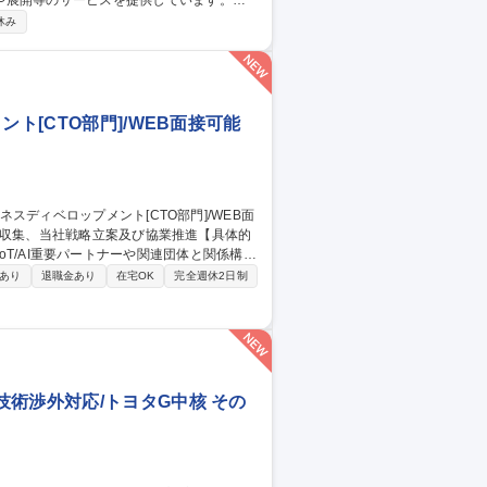
や展開等のサービスを提供しています。
社内用IaaS/SaaS/Idpの設計/構築/運
休み
増床に伴うIT設備の設計、構築、運用保守
ークあふれる“会社”を創る」ために「いつ
す 募集職種 ■システムア
ト[CTO部門]/WEB面接可能
外のIoT/AI重要パートナーや関連団体と関係構
あり
退職金あり
在宅OK
完全週休2日制
(株)のCTO部門に属し、直轄R&Dや各事
IoT商品全
術渉外対応/トヨタG中核 その