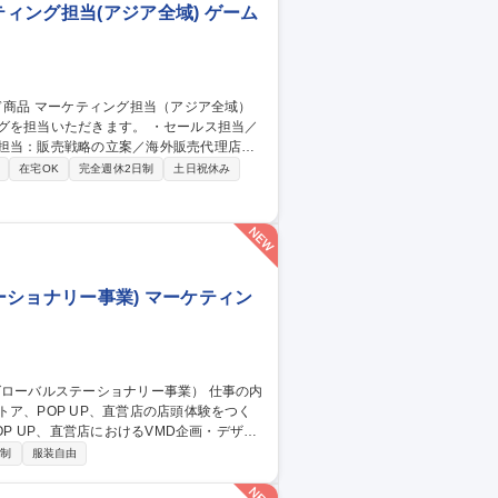
ィング担当(アジア全域) ゲーム
だきます。 ・セールス担当／
ス担当：販売戦略の立案／海外販売代理店に
行／分析 募集職種 【カード
在宅OK
完全週休2日制
土日祝休み
ーショナリー事業) マーケティン
ア、POP UP、直営店の店頭体験をつく
む売場演出、体験設計 □什器、POPグラフ
日制
服装自由
パッケージデザイン、プロモーション部門と
VMD企画