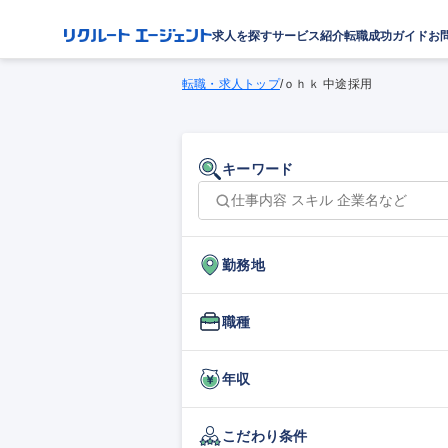
求人を探す
サービス紹介
転職成功ガイド
お
転職・求人トップ
/
ｏｈｋ 中途採用
キーワード
勤務地
職種
年収
こだわり条件