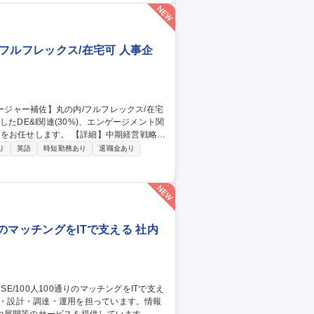
フルフレックス/在宅可 人事企
 【詳細】中期経営戦略に
込んだ実行まで担います。定常業務は少なく、
り
英語
時短勤務あり
退職金あり
バル人事戦略全般のマネジメントを担うポジ
リアプランに応じて国内外転勤の可能性も
丸の内/フルフレックス/在宅可
りのマッチングをITで支える 社内