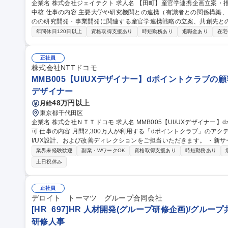
企業名 株式会社ジェイテクト 求人名 【田町】産官学連携企画立案・推進/学会有識者との技術渉外対応/トヨタG
中核 仕事の内容 主要大学や研究機関との連携（有識者との関係構築、シーズ探索、情報収集など）を通じ、弊社
のの研究開発・事業開発に関連する産官学連携戦略の立案、共創先と
せします。 社外との幅広い交流を通じてニーズとシーズのマッチングを図り社会課題の解決や未来の社会に対す
年間休日120日以上
資格取得支援あり
時短勤務あり
退職金あり
在宅
る技術開発等、常に最先端の技術に関わることが出来ます。 ◆社外連
の関係構築・人脈形成 ◆関連省庁・団体との技術渉外、情報収集 募集職種 【田町】産官学連携企画立案・推進/
学会有識者との技術渉外対応/トヨタG中核
正社員
株式会社NTTドコモ
MMB005【UI/UXデザイナー】dポイントクラブの顧
デザイナー
48万円以上
月給
東京都千代田区
企業名 株式会社ＮＴＴドコモ 求人名 MMB005【UI/UXデザイナー】dポイントクラブの顧客価値最大化/リモート
可 仕事の内容 月間2,300万人が利用する「dポイントクラブ」のアクティブ促進を目的としたサイト・アプリのU
I/UX設計、および改善ディレクションをご担当いただきます。 ・新サービスや新機能における、ユーザー視点で
のUI/UX企画・設計・運用 ・ユーザー調査、各画面のアクセス解析
業界未経験歓迎
副業・WワークOK
資格取得支援あり
時短勤務あり
および改善提案 ・A/Bテストの設計・運用、およびクリエイティブの効
土日祝休み
ルを用いたプロトタイピングの作成 ・ディレクターやエンジニア等
までのディレクション業務 募集職種 MMB005【UI/UXデザイナー】dポイントクラブの顧客価値最大化/リモート
可
正社員
デロイト トーマツ グループ合同会社
[HR_697]HR 人材開発(グループ研修企画)/グル
研修人事