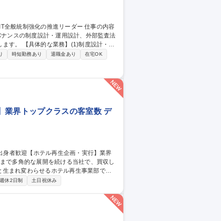
ガバナンスの制度設計・運用設計、外部監査法
制度設計・運
画・整備・グループ展開(2)外部・内部折
り
時短勤務あり
退職金あり
在宅OK
折衝(3)拠点への適用促進：各拠点を巡回
ンス刷新の中核として専門性を発揮できる環
制強化の推進リーダー
】業界トップクラスの客室数 デ
と生まれ変わらせるホテル再生事業部での
週休2日制
土日祝休み
際の施設に赴き、サービス水準、料飲（レス
れば収益性が向上するか」の仮説検証/調査
ョンの作成/プロジェクト推進など 募集
プクラスの客室数