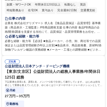
副業・WワークOK
年間休日120日以上
転勤なし
英語
時短勤務あり
在宅OK
賞与あり
完全週休2日制
交通費支給
駅近5分以内
中国語
土日祝休み
服装自由
仕事の内容
企業名 株式会社デリズマート 求人名 【食品品質保証・品質管理】基準構
築（商品表示・工場監査）/PB商品開発支援 仕事の内容 食品PB商品の企
画/開発/調達を支援する当社にて、品質保証・品質管理業務をお任せ。商
品規格書、食品表示、原材料/添加物/アレルゲン確認を中心に国内外メー
必要な経験・能力等
カー・工場の品質基準整備から発売後対応まで担います。 【詳細】 ■商品
必要な経験・能力等 【必須】■食品メーカー、小売、卸、商社等での品質
規格書、一括表示、栄養成分、原材料・添加物・アレルゲンの確認 ■メー
保証または品質管理経験(5年以上目安)■食品表示、商品規格書、原材料/添
カーへの修正指示・承認管理 ■国内外工場の監査、製造立会い、改善指導
加物/アレルゲン確認の実務経験 ■メーカー・工場との調整経験 ■ビジネス
■品質基準・審査フロー・管理台帳の構築 ■輸入食品の法規・表示確認 ■ク
で商談ができる日本語力 【歓迎】 ■食品表示検定 中級以上 ■QC検定2級
レーム、品質事故、商品回収時の原因調査、関係先対応、再発防止 ■小売
または3級以上■HACCPに関する研修修了 ■ISO 22000・FSSC 22000・J
企業への品質報告・問い合わせ対応 ■商品開発、物流、営業との連携 ※業
正社員
FS規格の内部監査員研修修了 ■TOEIC700点以上の英語力やビジネス上で
公益財団法人日本アンチ・ドーピング機構
務内容の変更の範囲：当社業務全般 募集職種 【食品品質保証・品質管
中国語での商談が可能な方 学歴・資格 学歴：大学院 大学 語学力： 資格：
理】基準構築（商品表示・工場監査）/PB商品開発支援
【東京/文京区】公益財団法人の総務人事業務/年間休日
125日 総務
下記業務を部長1名、課長1名、メンバー2名で分担して遂行しています。 はじめは担当
者として業務を覚えていただき、ゆくゆくはリーダーやマネージャーポジションとして活
躍いただくことを期待しています。
月給
27万円～35万円
勤務地