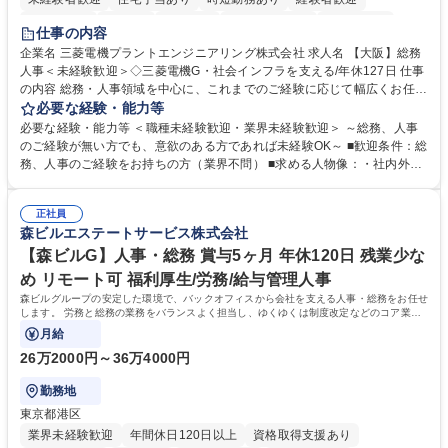
退職金あり
在宅OK
賞与あり
完全週休2日制
交通費支給
仕事の内容
駅近5分以内
土日祝休み
服装自由
寮・社宅あり
食事補助あり
企業名 三菱電機プラントエンジニアリング株式会社 求人名 【大阪】総務
人事＜未経験歓迎＞◇三菱電機G・社会インフラを支える/年休127日 仕事
の内容 総務・人事領域を中心に、これまでのご経験に応じて幅広くお任せ
します。 ＜具体的には＞ ・総務/人事労務（給与・社保・勤怠管理など）
必要な経験・能力等
・採用・教育研修 ・福利厚生運用 など ※基本的には事務所勤務ですが、
必要な経験・能力等 ＜職種未経験歓迎・業界未経験歓迎＞ ～総務、人事
採用や教育等の業務内容により、関西圏以外への日帰り・宿泊を伴う国内
のご経験が無い方でも、意欲のある方であれば未経験OK～ ■歓迎条件：総
出張もございます。 ※担当業務を持ちつつ、お互いに助け合いながら、総
務、人事のご経験をお持ちの方（業界不問） ■求める人物像：・社内外の
務部という組織として協力しながら進める体制です。 募集職種 【大阪】
関係各部門との調整を率先して行い、業務を円滑に遂行できる協調性やコ
総務人事＜未経験歓迎＞◇三菱電機G・社会インフラを支える/年休127日
ミュニケーション能力を持っている方 ・人事総務領域に興味がありゼネラ
正社員
リスト志向をお持ちの方 学歴・資格 学歴：大学院 大学 語学力： 資格：
森ビルエステートサービス株式会社
【森ビルG】人事・総務 賞与5ヶ月 年休120日 残業少な
め リモート可 福利厚生/労務/給与管理人事
森ビルグループの安定した環境で、バックオフィスから会社を支える人事・総務をお任せ
します。 労務と総務の業務をバランスよく担当し、ゆくゆくは制度改定などのコア業務
にも挑戦できる、やりがいある環境です。
月給
26万2000円～36万4000円
勤務地
東京都港区
業界未経験歓迎
年間休日120日以上
資格取得支援あり