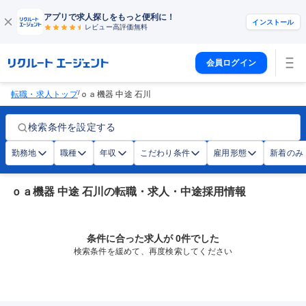
アプリで求人探しをもっと便利に！
インストール
レビュー高評価
無料
会員ログイン
/
転職・求人トップ
ｏａ機器 中途 石川
検索条件を設定する
勤務地
職種
年収
こだわり条件
雇用形態
新着のみ
ｏａ機器 中途 石川の転職・求人・中途採用情報
条件に合った求人が 0件でした
検索条件を緩めて、再度検索してください