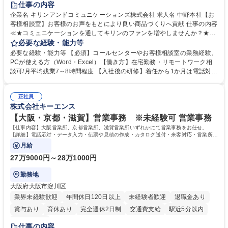
仕事の内容
企業名 キリンアンドコミュニケーションズ株式会社 求人名 中野本社【お
客様相談室】お客様のお声をもとにより良い商品づくりへ貢献 仕事の内容
≪★コミュニケーションを通してキリンのファンを増やしませんか？★≫
お客様のお声をより良い商品づくりに活かしていく上で、窓口となるお客
必要な経験・能力等
様相談室でのお仕事です。 日々お客様からいただくキリングループへのご
必要な経験・能力等 【必須】コールセンターやお客様相談室の業務経験、
意見を、企業活動に活かしています。お客様からの声に迅速かつ誠意をも
PCが使える方（Word・Excel）【働き方】在宅勤務・リモートワーク相
って対応、情報提供するとともにグループ内活動に反映しています。 【具
談可/月平均残業7～8時間程度 【入社後の研修】着任から1か月は電話対応
体的には】電話応対、メール、お手紙対応、ご指摘品調査報告書作成、有
のOJTを中心に実施し、電話対応に慣れた段階でメール・手紙のOJTを実
人チャットボット対応など。 【1日の対応件数】■電話：月間一人当たり
施する予定です。独り立ち以降もしっかりフォローする体制を整えていま
平均100件前後■メール・手紙：同上40件前後 募集職種 中野本社【お客様
正社員
すのでご安心ください。 【当社について】キリングループの広報機能を担
株式会社キーエンス
相談室】お客様のお声をもとにより良い商品づくりへ貢献
う会社として、お客様との出会いを大切にし、磨き上げたホスピタリティ
を込めてコミュニケーションをとりながら広報関連業務を行っておりま
【大阪・京都・滋賀】営業事務 ※未経験可 営業事務
す。 学歴・資格 学歴：大学院 大学 高専 短大 専修学校 高校 語学力： 資
【仕事内容】大阪営業所、京都営業所、滋賀営業所いずれかにて営業事務をお任せ。
格：
【詳細】電話応対・データ入力・伝票や見積の作成・カタログ送付・来客対応・営業所内
で発生する事務業務や業務改善をお任せ。
月給
27万9000円～28万1000円
勤務地
大阪府大阪市淀川区
業界未経験歓迎
年間休日120日以上
未経験者歓迎
退職金あり
賞与あり
育休あり
完全週休2日制
交通費支給
駅近5分以内
土日祝休み
仕事の内容