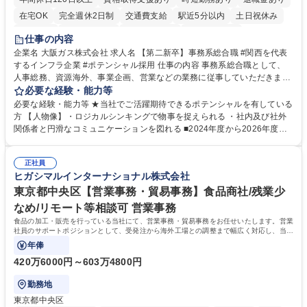
在宅OK
完全週休2日制
交通費支給
駅近5分以内
土日祝休み
服装自由
第二新卒歓迎
寮・社宅あり
食事補助あり
仕事の内容
企業名 大阪ガス株式会社 求人名 【第二新卒】事務系総合職 #関西を代表
するインフラ企業 #ポテンシャル採用 仕事の内容 事務系総合職として、
人事総務、資源海外、事業企画、営業などの業務に従事していただきま
す。 【業務内容の一例】■所属事業部の勤労業務 ■海外に関係する各種業
必要な経験・能力等
務 ■営業部門の企画スタッフ、ルート営業 【キャリアパス】入社後の配属
必要な経験・能力等 ★当社でご活躍期待できるポテンシャルを有している
ポジションで一定期間ご活躍頂いた後、本人の適性及び将来のキャリアを
方 【人物像】・ロジカルシンキングで物事を捉えられる ・社内及び社外
鑑みてジョブローテーションを行います。 【育成】OJTでの現場育成や研
関係者と円滑なコミュニケーションを図れる ■2024年度から2026年度ま
修カリキュラムを通じて、Daigasグループの業務で必要となる知識につい
での3ヵ年を対象とする「Daigasグループ中期経営計画2026」を策定しま
て学んでいただきます。 募集職種 【第二新卒】事務系総合職 #関西を代
した。https://www.osakagas.co.jp/company/press/pr2024/1777576_564
表するインフラ企業 #ポテンシャル採用
正社員
72.html ■エネルギーセキュリティの不安定化や気候変動による自然災害の
ヒガシマルインターナショナル株式会社
甚大化など、これまで以上に社会課題解決の重要性が高まっています。
「未来の日常」の創造に向けて持続可能な社会の実現に貢献してまいりま
東京都中央区【営業事務・貿易事務】食品商社/残業少
す。 学歴・資格 学歴：大学院 大学 語学力： 資格：
なめ/リモート等相談可 営業事務
食品の加工・販売を行っている当社にて、営業事務・貿易事務をお任せいたします。営業
社員のサポートポジションとして、受発注から海外工場との調整まで幅広く対応し、当社
事業の根幹を支えていただきます。
年俸
420万6000円～603万4800円
勤務地
東京都中央区