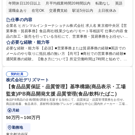
年間休日120日以上
月平均残業時間20時間以内
転勤なし
英語
退職金あり
在宅OK
交通費支給
駅近5分以内
土日祝休み
仕事の内容
企業名 ヒガシマルインターナショナル株式会社 求人名 東京都中央区【営
業事務・貿易事務】食品商社/残業少なめ/リモート等相談可 仕事の内容 食
品の加工・販売を行っている当社にて、営業事務・貿易事務をお任せいた
します。営業社員のサポートポジションとして、受発注から海外工場との
必要な経験・能力等
調整まで幅広く対応し、当社事業の根幹を支えていただきます。 ■受発注
必要な経験・能力等 【必須】■営業事務または貿易事務の経験■英語での
業務、請求書発行 ■海外工場とのスケジュール調整 ■在庫管理 ■輸入書類
メールのやり取りに抵抗感の無い方 【尚可】■商社での営業事務の経験■
の確認・作成 ■配送手配 ■通関業者を通して行う輸出入業全般 ■倉庫との
通関業務の経験。 【働き方について】所定労働時間は7時間と短めで、残
倉入れ調整等 ※ゼネラリストとしてのキャリアアップを目指すことが可能
業も月平均20時間以下です。時差出勤制度や週1日のリモート勤務も相談
です。単に商品を販売するだけでなく原料の仕入れから販売までをトータ
可能で、ワークライフバランスを保ち長期就業しやすい環境です。 【当社
ルプロデュースしているため、商品に関わる全ての業務をサポート頂きま
契約社員
の強み】1991年の設立以来、外食産業を中心としたお客様の多様なニー
株式会社デリズマート
す。 募集職種 東京都中央区【営業事務・貿易事務】食品商社/残業少なめ/
ズに沿った冷凍水産物等の生産・輸入・販売を一貫して手掛けています。
リモート等相談可
自社工場と海外拠点の強固な連携によるワンストップサービスが最大の強
【食品品質保証・品質管理】基準構築(商品表示・工場
みです。 学歴・資格 学歴：大学院 大学 語学力：英語 資格：
監査)/PB商品開発支援 品質管理(食品/飲料/たばこ)
食品PB商品の企画/開発/調達を支援する当社にて、品質保証・品質管理業務をお任せ。
商品規格書、食品表示、原材料/添加物/アレルゲン確認を中心に国内外メーカー・工場の
品質基準整備から発売後対応まで担います。
月給
50万円～100万円
勤務地
東京都渋谷区