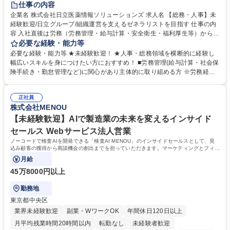
仕事の内容
育休あり
完全週休2日制
交通費支給
土日祝休み
寮・社宅あり
企業名 株式会社日立医薬情報ソリューションズ 求人名 【総務・人事】未
経験歓迎/日立グループ/組織運営を支えるゼネラリストを目指す 仕事の内
容 入社直後は労務（労務管理・給与計算・安全衛生・福利厚生等）からお
任せいたします。将来は総務・採用・教育業務へ守備範囲を広げ、組織運
必要な経験・能力等
営を支えるゼネラリストをめざせます。 ・初期業務：労働時間管理、給与
必要な経験・能力等 ★未経験歓迎！ ★人事・総務領域を横断的に経験し
計算、社会保険対応、福利厚生管理、安全衛生、健康経営推進等をお任せ
幅広いスキルを身につけたい方におすすめ！ ■労務管理(給与計算・社会保
します。ご経験に応じて、休職者管理など、幅広く経験を積んでいただき
険手続き・勤怠管理など)に関心があり主体的に取り組める方 ※労務経験
ます。 ・将来的な広がり：総務・採用・教育・税務対応・経営企画等。
者は早期にご活躍いただけます。 ■チームで仕事を推進できる方■将来は
★メンバーがマンツーマンで丁寧に教えるため、ご経験が浅くても安心！
マネジメント職として活躍したい 【尚可】■人事、労務、採用、教育業務
幅広く経験を積みたい意欲がある方に最適な環境です。 募集職種 【総
正社員
のご経験 ■労務管理（給与計算・社会保険手続き・勤怠管理など）の経験
株式会社MENOU
務・人事】未経験歓迎/日立グループ/組織運営を支えるゼネラリストを目
■衛生管理者の資格をお持ちの方 学歴・資格 学歴：大学院 大学 高専 短大
指す
専修学校 高校 語学力： 資格：
【未経験歓迎】AIで製造業の未来を変えるインサイド
セールス Webサービス法人営業
ノーコードで検査AIを開発できる「検査AI MENOU」のインサイドセールスとして、見
込み顧客の獲得から商談機会の創出までを担っていただきます。マーケティングとフィー
ルドセールスをつなぐ役割として、
月給
45万8000円以上
勤務地
東京都中央区
業界未経験歓迎
副業・WワークOK
年間休日120日以上
月平均残業時間20時間以内
転勤なし
未経験者歓迎