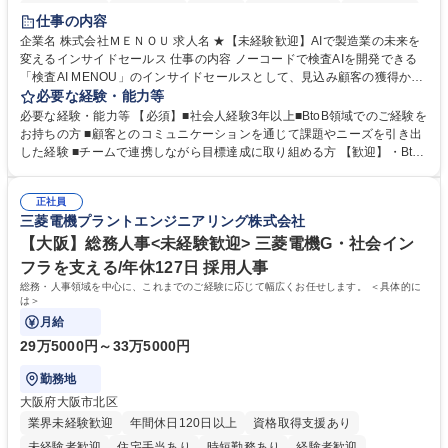
時短勤務あり
経験者歓迎
在宅OK
完全週休2日制
交通費支給
仕事の内容
駅近5分以内
土日祝休み
服装自由
企業名 株式会社ＭＥＮＯＵ 求人名 ★【未経験歓迎】AIで製造業の未来を
変えるインサイドセールス 仕事の内容 ノーコードで検査AIを開発できる
「検査AI MENOU」のインサイドセールスとして、見込み顧客の獲得から
商談機会の創出までを担っていただきます。マーケティングとフィールド
必要な経験・能力等
セールスをつなぐ役割として、 適切なタイミングで顧客とコミュニケーシ
必要な経験・能力等 【必須】■社会人経験3年以上■BtoB領域でのご経験を
ョンを取りながら、受注につながる商談機会の最大化を目指します。 【具
お持ちの方 ■顧客とのコミュニケーションを通じて課題やニーズを引き出
体的な仕事内容】 リードへの電話・メールによるアプローチ/リードナー
した経験 ■チームで連携しながら目標達成に取り組める方 【歓迎】・BtoB
チャリングおよび商談創出/CRMを活用した顧客情報の管理・分析/マーケ
SaaS企業での営業またはインサイドセールス経験 ・製造業向けの営業経
ティング施策と連携したフォローアップ/商談化率向上に向けた改善提案・
験 ・オフライン・オンラインセミナー登壇経験 ・マーケティング施策の
実行/フィールドセールスへの案件連携 募集職種 ★【未経験歓迎】AIで製
正社員
企画・実行経験 ・CRM・リードナーチャリングに関する知見 ・データを
三菱電機プラントエンジニアリング株式会社
造業の未来を変えるインサイドセールス
もとに営業プロセスを改善した経験 学歴・資格 学歴：大学院 大学 高専 短
大 専修学校 高校 語学力： 資格：
【大阪】総務人事<未経験歓迎> 三菱電機G・社会イン
フラを支える/年休127日 採用人事
総務・人事領域を中心に、これまでのご経験に応じて幅広くお任せします。 ＜具体的に
は＞
月給
29万5000円～33万5000円
勤務地
大阪府大阪市北区
業界未経験歓迎
年間休日120日以上
資格取得支援あり
未経験者歓迎
住宅手当あり
時短勤務あり
経験者歓迎