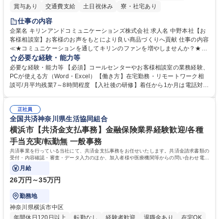
賞与あり
交通費支給
土日祝休み
寮・社宅あり
仕事の内容
企業名 キリンアンドコミュニケーションズ株式会社 求人名 中野本社【お
客様相談室】お客様のお声をもとにより良い商品づくりへ貢献 仕事の内容
≪★コミュニケーションを通してキリンのファンを増やしませんか？★≫
お客様のお声をより良い商品づくりに活かしていく上で、窓口となるお客
必要な経験・能力等
様相談室でのお仕事です。 日々お客様からいただくキリングループへのご
必要な経験・能力等 【必須】コールセンターやお客様相談室の業務経験、
意見を、企業活動に活かしています。お客様からの声に迅速かつ誠意をも
PCが使える方（Word・Excel）【働き方】在宅勤務・リモートワーク相
って対応、情報提供するとともにグループ内活動に反映しています。 【具
談可/月平均残業7～8時間程度 【入社後の研修】着任から1か月は電話対応
体的には】電話応対、メール、お手紙対応、ご指摘品調査報告書作成、有
のOJTを中心に実施し、電話対応に慣れた段階でメール・手紙のOJTを実
人チャットボット対応など。 【1日の対応件数】■電話：月間一人当たり
施する予定です。独り立ち以降もしっかりフォローする体制を整えていま
平均100件前後■メール・手紙：同上40件前後 募集職種 中野本社【お客様
正社員
すのでご安心ください。 【当社について】キリングループの広報機能を担
全国共済神奈川県生活協同組合
相談室】お客様のお声をもとにより良い商品づくりへ貢献
う会社として、お客様との出会いを大切にし、磨き上げたホスピタリティ
を込めてコミュニケーションをとりながら広報関連業務を行っておりま
横浜市【共済金支払事務】金融保険業界経験歓迎/各種
す。 学歴・資格 学歴：大学院 大学 高専 短大 専修学校 高校 語学力： 資
手当充実/転勤無 一般事務
格：
共済事業を行っている当社にて、共済金支払事務をお任せいたします。共済金請求書類の
受付・内容確認・審査・データ入力のほか、加入者様や医療機関等からの問い合わせ電話
対応や書類発送等を担当します。
月給
26万円～35万円
勤務地
神奈川県横浜市中区
年間休日120日以上
転勤なし
経験者歓迎
退職金あり
在宅OK