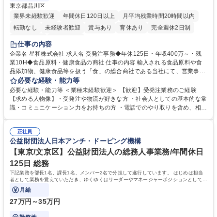
東京都品川区
業界未経験歓迎
年間休日120日以上
月平均残業時間20時間以内
転勤なし
未経験者歓迎
賞与あり
育休あり
完全週休2日制
交通費支給
土日祝休み
仕事の内容
企業名 星和株式会社 求人名 受発注事務◆年休125日・年収400万～・残
業10H◆食品原料・健康食品の商社 仕事の内容 輸入される食品原料や食
品添加物、健康食品等を扱う「食」の総合商社である当社にて、営業事務
として営業サポートや書類作成、データ入力、電話対応などの業務をお任
必要な経験・能力等
せします。 ・受注／出荷指示／売上管理／仕入管理／在庫管理／お客様や
必要な経験・能力等 ＜業種未経験歓迎＞ 【歓迎】受発注業務のご経験
倉庫と電話確認など、販売に関わる事務、営業サポートをお願いします。
【求める人物像】・受発注や物流が好きな方 ・社会人としての基本的な常
・入社後は商品について覚えることから始め、先輩社員OJTと共に業務を
識・コミュニケーション力をお持ちの方 ・電話でのやり取りを含め、相手
進めて頂きます。未経験から始めた方も多数活躍中です。 [業務内容の変
の要件を正しく理解し対応できる方 ・数量・在庫・出荷数などの数値を正
更の範囲:会社の定める業務] 募集職種 受発注事務◆年休125日・年収400
確に扱う業務に抵抗がない方 ・PCを業務で日常的に使用しており、四則
万～・残業10H◆食品原料・健康食品の商社
正社員
演算ができる方 ・業務ルールや指示を理解し、行動できる方 学歴・資格
公益財団法人日本アンチ・ドーピング機構
学歴：大学院 大学 短大 語学力： 資格：
【東京/文京区】公益財団法人の総務人事業務/年間休日
125日 総務
下記業務を部長1名、課長1名、メンバー2名で分担して遂行しています。 はじめは担当
者として業務を覚えていただき、ゆくゆくはリーダーやマネージャーポジションとして活
躍いただくことを期待しています。
月給
27万円～35万円