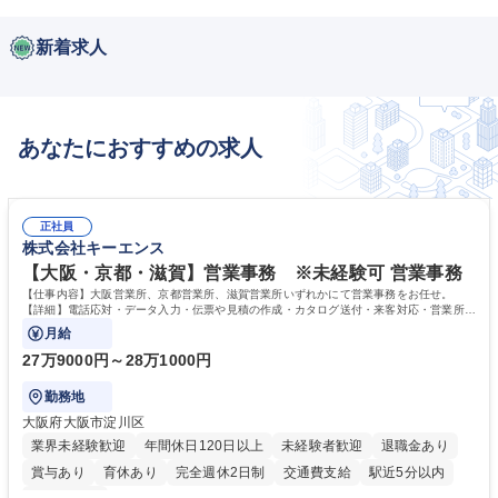
新着求人
あなたにおすすめの求人
正社員
株式会社キーエンス
【大阪・京都・滋賀】営業事務 ※未経験可 営業事務
【仕事内容】大阪営業所、京都営業所、滋賀営業所いずれかにて営業事務をお任せ。
【詳細】電話応対・データ入力・伝票や見積の作成・カタログ送付・来客対応・営業所内
で発生する事務業務や業務改善をお任せ。
月給
27万9000円～28万1000円
勤務地
大阪府大阪市淀川区
業界未経験歓迎
年間休日120日以上
未経験者歓迎
退職金あり
賞与あり
育休あり
完全週休2日制
交通費支給
駅近5分以内