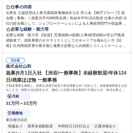
研修あり
退職金あり
賞与あり
完全週休2日制
交通費支給
仕事の内容
駅近5分以内
資格取得手当あり
食事補助あり
企業名 公益財団法人東京都道路整備保全公社 求人名 【都庁グループ】総
合職（事務）◇残業月平均9時間未満／有給年平均16日取得 仕事の内容 当
社の総合職として、ジョブローテーションによる人事経理部門や収益事業
等のフロント部門の部署等幅広い部署での業務をお任せいたします。研修
必要な経験・能力等
制度やキャリア支援が充実しております！ ※下記業務詳細 【業務詳細】■
必要な経験・能力等 【歓迎】営業経験or総務/人事/経理経験or官公庁職員
管理部門：広報、人事、経理など当公社の運営に係る管理業務 ■収益部
経験者で、道路事業のゼネラリストとしてのキャリアを積みたい方【社
門：駐車場の新規開拓、管理運営、新宿駅西口広場の「イベントコーナ
風】社内関係部署や東京都と連携が必要なため綿密にコミュニケーション
ー」などの管理運営 ■道路部門：整備の急がれる骨格幹線道路や木造住宅
を図っています。 【業務の魅力】■幅広く携われる：総合職（事務）で
密集地域の特定整備路線の用地取得、道路に関する普及啓発事業、都内の
は、駐車場の管理運営や道路用地の取得、公益財団法人の中枢を担う管理
道路施設や道路工事現場の見学ツアー事業 ※入社後は上記いずれかの部門
正社員
部門など多岐に渡る業務を経験できます。 ■様々なプロジェクト：駐車場
株式会社山和
へ配属。※業務内容変更の範囲：会社の定める業務 募集職種 【都庁グル
事業の他、新宿駅西口広場内に設置された照明を兼ねた広告「ブライトサ
ープ】総合職（事務）◇残業月平均9時間未満／有給年平均16日取得
イン」の管理運営を行うなど、事業収益を生み出す活動を積極的に行って
急募|9月1日入社 【渋谷/一般事務】未経験歓迎/年休124
います。 学歴・資格 学歴：大学院 大学 高専 短大 専修学校 高校 語学力：
日/残業ほぼ無 一般事務
資格：
不動産事業を展開し、創業以来黒字経営の安定基盤を持つ当社にて、各種事務業務をお任
せします。残業がほぼ発生せず、連続した日程の有給取得が可能なため、WLBを整えた
い方にお勧めの環境です！
月給
31万円～33万円
勤務地
東京都渋谷区
制服あり
業界未経験歓迎
年間休日120日以上
介護休暇あり