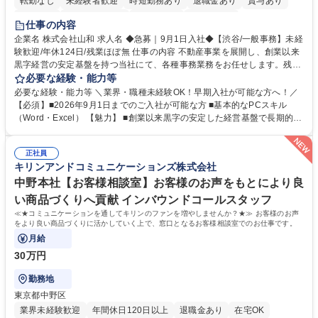
転勤なし
未経験者歓迎
時短勤務あり
退職金あり
賞与あり
育休あり
完全週休2日制
交通費支給
土日祝休み
仕事の内容
企業名 株式会社山和 求人名 ◆急募｜9月1日入社◆【渋谷/一般事務】未経
験歓迎/年休124日/残業ほぼ無 仕事の内容 不動産事業を展開し、創業以来
黒字経営の安定基盤を持つ当社にて、各種事務業務をお任せします。残業
がほぼ発生せず、連続した日程の有給取得が可能なため、WLBを整えたい
必要な経験・能力等
方にお勧めの環境です！ 入社後はOJTを通じて丁寧に研修を行いますの
必要な経験・能力等 ＼業界・職種未経験OK！早期入社が可能な方へ！／
で、事務未経験の方でも安心して臨むことができます。 【業務詳細】■電
【必須】■2026年9月1日までのご入社が可能な方 ■基本的なPCスキル
話・来客対応 ■物件の鍵や社内の備品管理 ■データ入力や書類作成 ■契約
（Word・Excel） 【魅力】 ■創業以来黒字の安定した経営基盤で長期的に
書などのファイリング ■郵送物の仕訳・発送 など 募集職種 ◆急募｜9月1
安心して働ける環境 ■残業ほぼなしで働きやすさ抜群、プライベートとの
日入社◆【渋谷/一般事務】未経験歓迎/年休124日/残業ほぼ無
両立が可能 ■有給取得を積極的に推奨、年間10日程度の取得実績 ■1ヶ月
正社員
のOJTで業務を習得可能、未経験でもしっかりサポート 学歴・資格 学
キリンアンドコミュニケーションズ株式会社
歴：大学院 大学 高専 短大 語学力： 資格：
中野本社【お客様相談室】お客様のお声をもとにより良
い商品づくりへ貢献 インバウンドコールスタッフ
≪★コミュニケーションを通してキリンのファンを増やしませんか？★≫ お客様のお声
をより良い商品づくりに活かしていく上で、窓口となるお客様相談室でのお仕事です。
月給
30万円
勤務地
東京都中野区
業界未経験歓迎
年間休日120日以上
退職金あり
在宅OK