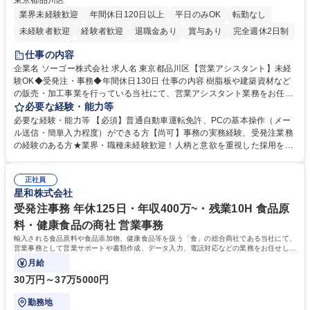
東京都品川区
業界未経験歓迎
年間休日120日以上
平日のみOK
転勤なし
未経験者歓迎
経験者歓迎
退職金あり
賞与あり
完全週休2日制
交通費支給
駅近5分以内
土日祝休み
仕事の内容
企業名 ソーゴー株式会社 求人名 東京都品川区【営業アシスタント】未経
験OK◆受発注・事務◆年間休日130日 仕事の内容 樹脂板や建築資材など
の販売・加工事業を行っている当社にて、営業アシスタント業務をお任せ
いたします。注文対応やWebデータの出力、各所への発注・加工依頼のほ
必要な経験・能力等
か、電話・メール対応等の事務業務を担当します。 ■受注・発注業務：FA
必要な経験・能力等 【必須】普通自動車運転免許、PCの基本操作（メー
Xによる注文対応、Web発注データのプリントアウト、各仕入先・協力会
ル送信・簡単入力程度）ができる方【尚可】事務の実務経験、受発注業務
社への発注および加工依頼等 ■納品書・請求書の作成および発送手配 ■商
の経験のある方★業界・職種未経験歓迎！人柄と意欲を重視した採用を行
品手配・在庫確認・納期調整 ■電話・メールでの問い合わせ対応および付
っています。 【要件】未経験歓迎！未経験からスタートして長く勤務する
随する事務全般 ※高度なPCスキルは不要です。【業務内容の変更範囲】
社員が多数在籍しています。 【求める人物像】納期優先の業界のため状況
当社の指定する業務 募集職種 東京都品川区【営業アシスタント】未経験O
正社員
変化に臨機応変かつ柔軟に対応できる方、約束を守り正確に作業を進めら
星和株式会社
K◆受発注・事務◆年間休日130日
れる方を求めています。高度なPCスキルや関数知識は一切不要です。丁
寧な指導体制が整っているため、安心してお仕事をスタートしていただけ
受発注事務 年休125日・年収400万~・残業10H 食品原
ます。 学歴・資格 学歴：大学院 大学 高専 短大 専修学校 高校 語学力：
料・健康食品の商社 営業事務
資格：
輸入される食品原料や食品添加物、健康食品等を扱う「食」の総合商社である当社にて、
営業事務として営業サポートや書類作成、データ入力、電話対応などの業務をお任せしま
す。
月給
30万円～37万5000円
勤務地