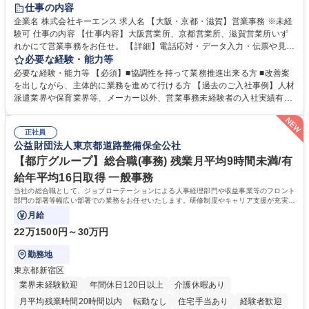
土日祝休み
仕事の内容
企業名 株式会社キーエンス 求人名 【大阪・京都・滋賀】営業事務 ※未経
験可 仕事の内容 【仕事内容】大阪営業所、京都営業所、滋賀営業所いず
れかにて営業事務をお任せ。 【詳細】電話応対・データ入力・伝票や見積
の作成・カタログ送付・来客対応・営業所内で発生する事務業務や業務改
必要な経験・能力等
善をお任せ。 【教育制度】ご入社後、育成担当とペアになりながらOJTに
必要な経験・能力等 【必須】■協調性を持って業務推進出来る方 ■改善案
て業務を覚えていただくことが可能です。業務システムがきちんと構築さ
を出しながら、主体的に業務を進めて行ける方 【過去のご入社事例】人材
れているため、スムーズに仕事に慣れることができる環境です。また、
派遣業界や保育業界等、メーカー以外、営業事務未経験者の入社実績有
「チームで成果を出す文化」があり、良いやり方を積極的に共有しながら
【当社の事務職について】単なる事務ではなく主体性を発揮したサポート
常に改善を目指す風土のため、安心して業務に取り組んでいただけます。
により、キーエンスの付加価値向上に貢献します。ベースの定型業務に加
募集職種 【大阪・京都・滋賀】営業事務 ※未経験可
正社員
えて、お客様や社員の状況に合わせ、能動的なサポート、改善の動きも期
公益財団法人東京都道路整備保全公社
待され。組織を支えるスペシャリストとして、チームに貢献し、結果的に
社員から頼られる存在になることができます。平均19:30の退勤以降の業
【都庁グループ】総合職(事務) 残業月平均9時間未満/有
務の持ち帰りも禁止されており、メリハリのある働き方となります。 学
給年平均16日取得 一般事務
歴・資格 学歴：大学院 大学 高専 短大 語学力： 資格：
当社の総合職として、ジョブローテーションによる人事経理部門や収益事業等のフロント
部門の部署等幅広い部署での業務をお任せいたします。研修制度やキャリア支援が充実し
ております！ ※下記業務詳細
月給
22万1500円～30万円
勤務地
東京都新宿区
業界未経験歓迎
年間休日120日以上
介護休暇あり
月平均残業時間20時間以内
転勤なし
住宅手当あり
経験者歓迎