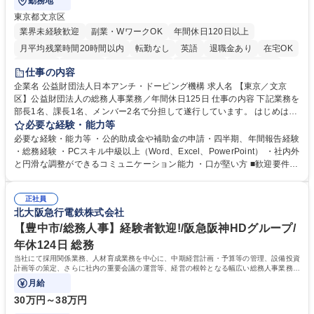
勤務地
東京都文京区
業界未経験歓迎
副業・WワークOK
年間休日120日以上
月平均残業時間20時間以内
転勤なし
英語
退職金あり
在宅OK
賞与あり
育休あり
完全週休2日制
交通費支給
土日祝休み
仕事の内容
食事補助あり
企業名 公益財団法人日本アンチ・ドーピング機構 求人名 【東京／文京
区】公益財団法人の総務人事業務／年間休日125日 仕事の内容 下記業務を
部長1名、課長1名、メンバー2名で分担して遂行しています。 はじめは担
当者として業務を覚えていただき、ゆくゆくはリーダーやマネージャーポ
必要な経験・能力等
ジションとして活躍いただくことを期待しています。 【総務・人事グルー
必要な経験・能力等 ・公的助成金や補助金の申請・四半期、年間報告経験
プの業務内容】 ・人事制度関連 ・採用活動 ・教育研修の企画、実行 ・勤
・総務経験 ・PCスキル中級以上（Word、Excel、PowerPoint） ・社内外
怠管理 ・官公庁への各種提出 ・法定の会議運営（評議員会、理事会） ・
と円滑な調整ができるコミュニケーション能力 ・口が堅い方 ■歓迎要件
コンプライアンス ・内部規程やルールの管理、整備、文書管理 ・契約関
・採用業務経験 ・英語に抵抗がない方 ・営業経験 学歴・資格 学歴：大学
連 ・衛生管理 ・防災関連・公的助成金の管理・オフィス、ファシリティ
院 大学 高専 短大 専修学校 高校 語学力： 資格：
管理 ・福利厚生関連 ・職員からの問合せ、相談対応 ・その他日常の総務
正社員
北大阪急行電鉄株式会社
業務全般 募集職種 【東京／文京区】公益財団法人の総務人事業務／年間
休日125日
【豊中市/総務人事】経験者歓迎!/阪急阪神HDグループ/
年休124日 総務
当社にて採用関係業務、人材育成業務を中心に、中期経営計画・予算等の管理、設備投資
計画等の策定、さらに社内の重要会議の運営等、経営の根幹となる幅広い総務人事業務全
般を担当していただきます。
月給
30万円～38万円