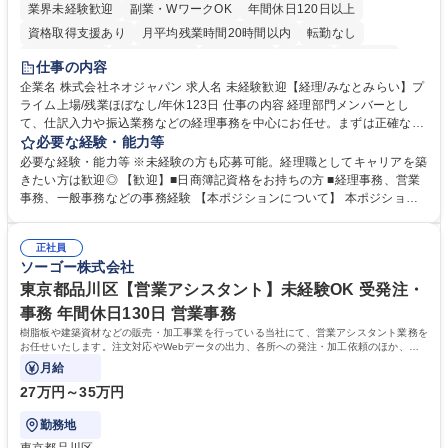
業界未経験歓迎
副業・WワークOK
年間休日120日以上
資格取得支援あり
月平均残業時間20時間以内
転勤なし
未経験者歓迎
時短勤務あり
退職金あり
在宅OK
賞与あり
仕事の内容
完全週休2日制
交通費支給
駅近5分以内
土日祝休み
服装自由
企業名 株式会社ネオジャパン 求人名 未経験歓迎【経理/みなとみらい】プ
ライム上場/残業ほぼなし/年休123日 仕事の内容 経理部門メンバーとし
寮・社宅あり
て、仕訳入力や振込業務などの経理事務を中心にお任せ。まずは正確な入
力・確認業務からスタートし、既存メンバーと一緒に業務を進めながら段
必要な経験・能力等
階的に経理知識を身につけていただきます。 【具体的には】 ■社内稟議に
必要な経験・能力等 ※未経験の方も応募可能。経理職としてキャリアを築
基づく仕訳入力 ■月末の振込業務 ■明細作成 ■伝票処理、記帳業務 ■既存
きたい方は歓迎◎ 【歓迎】■日商簿記資格をお持ちの方 ■経理事務、営業
メンバーの業務サポート 【将来的には】 ■月次決算補助 ■四半期・年次決
事務、一般事務などの事務経験 【本ポジションについて】 本ポジション
算補助 ■有価証券報告書など開示資料作成補助 ■海外子会社を含む連結決
の魅力は、プライム上場企業の経理部門で、未経験から経理キャリアをス
算補助 ※3～5年程度を目安に、徐々に決算業務へ業務範囲を広げていく
タートできる点です。まずは仕訳入力や振込業務など基礎的な業務から担
想定です。 募集職種 未経験歓迎【経理/みなとみらい】プライム上場/残業
正社員
当し、3～5年をかけて月次決算・四半期決算・開示資料作成補助などへス
ソーゴー株式会社
ほぼなし/年休123日
テップアップできます。また、残業は通常月ほぼなく、決算月でも10時間
未満のため、無理なく経理として専門性を身につけられる環境です。 学
東京都品川区【営業アシスタント】未経験OK 受発注・
歴・資格 学歴：大学院 大学 高専 短大 専修学校 高校 語学力： 資格：日商
事務 年間休日130日 営業事務
簿記検定1級 日商簿記検定2級
樹脂板や建築資材などの販売・加工事業を行っている当社にて、営業アシスタント業務を
お任せいたします。注文対応やWebデータの出力、各所への発注・加工依頼のほか、電
話・メール対応等の事務業務を担当します。
月給
27万円～35万円
勤務地