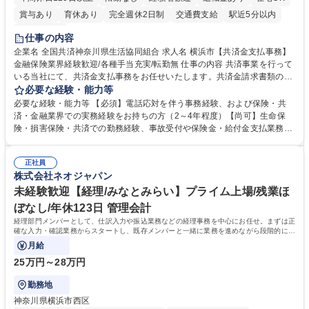
賞与あり
育休あり
完全週休2日制
交通費支給
駅近5分以内
土日祝休み
仕事の内容
企業名 全国共済神奈川県生活協同組合 求人名 横浜市【共済金支払事務】
金融保険業界経験歓迎/各種手当充実/転勤無 仕事の内容 共済事業を行って
いる当社にて、共済金支払事務をお任せいたします。共済金請求書類の受
付・内容確認・審査・データ入力のほか、加入者様や医療機関等からの問
必要な経験・能力等
い合わせ電話対応や書類発送等を担当します。 ■共済金請求書類の受付、
必要な経験・能力等 【必須】電話応対を伴う事務経験、および保険・共
内容確認、および共済金支払に関する審査・事務処理業務全般を担当 ■専
済・金融業界での実務経験をお持ちの方（2～4年程度）【尚可】生命保
用システムへのデータ入力、各種必要書類の作成・発送作業 ■加入者様や
険・損害保険・共済での勤務経験、事故受付や保険金・給付金支払業務経
医療機関等からの各種問い合わせに対する丁寧かつ迅速な電話応対 ■現場
験がある方 【求める人物像】■相手の立場に立った丁寧な対応ができる方
調査の対応および業務プロセスの改善活動 【業務内容の変更範囲】当社の
■チームワークを大切にし、素直に学べる方★外勤の保険営業から内勤事
指定する業務 募集職種 横浜市【共済金支払事務】金融保険業界経験歓迎/
正社員
務へのキャリアチェンジ希望者も大歓迎です！ 学歴・資格 学歴：大学院
株式会社ネオジャパン
各種手当充実/転勤無
大学 高専 短大 専修学校 高校 語学力： 資格：
未経験歓迎【経理/みなとみらい】プライム上場/残業ほ
ぼなし/年休123日 管理会計
経理部門メンバーとして、仕訳入力や振込業務などの経理事務を中心にお任せ。まずは正
確な入力・確認業務からスタートし、既存メンバーと一緒に業務を進めながら段階的に経
理知識を身につけていただきます。
月給
25万円～28万円
勤務地
神奈川県横浜市西区