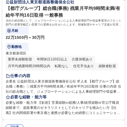
公益財団法人東京都道路整備保全公社
集職種 【森ビルG】人事・総務◆賞与5ヶ月◆年休120日◆残業少なめ◆
きます。 残業少なめ、週1日リモート可など、ワークライフバランスを保
リモート可
ち長期活躍できる環境です。 「これまでの幅広い経験を活かし、長期的な
【都庁グループ】総合職(事務) 残業月平均9時間未満/有
キャリアを築きたい」という前向きな意欲と挑戦を全力で応援します。 学
給年平均16日取得 一般事務
歴・資格 学歴：大学院 大学 高専 短大 専修学校 高校 語学力： 資格：日商
当社の総合職として、ジョブローテーションによる人事経理部門や収益事業等のフロント
簿記検定1級 日商簿記検定2級 日商簿記検定3級
部門の部署等幅広い部署での業務をお任せいたします。研修制度やキャリア支援が充実し
ております！ ※下記業務詳細
月給
22万1500円～30万円
勤務地
東京都新宿区
業界未経験歓迎
年間休日120日以上
介護休暇あり
月平均残業時間20時間以内
転勤なし
住宅手当あり
経験者歓迎
研修あり
退職金あり
賞与あり
完全週休2日制
交通費支給
仕事の内容
駅近5分以内
資格取得手当あり
食事補助あり
企業名 公益財団法人東京都道路整備保全公社 求人名 【都庁グループ】総
合職（事務）◇残業月平均9時間未満／有給年平均16日取得 仕事の内容 当
社の総合職として、ジョブローテーションによる人事経理部門や収益事業
等のフロント部門の部署等幅広い部署での業務をお任せいたします。研修
必要な経験・能力等
制度やキャリア支援が充実しております！ ※下記業務詳細 【業務詳細】■
必要な経験・能力等 【歓迎】営業経験or総務/人事/経理経験or官公庁職員
管理部門：広報、人事、経理など当公社の運営に係る管理業務 ■収益部
経験者で、道路事業のゼネラリストとしてのキャリアを積みたい方【社
門：駐車場の新規開拓、管理運営、新宿駅西口広場の「イベントコーナ
風】社内関係部署や東京都と連携が必要なため綿密にコミュニケーション
ー」などの管理運営 ■道路部門：整備の急がれる骨格幹線道路や木造住宅
を図っています。 【業務の魅力】■幅広く携われる：総合職（事務）で
密集地域の特定整備路線の用地取得、道路に関する普及啓発事業、都内の
は、駐車場の管理運営や道路用地の取得、公益財団法人の中枢を担う管理
正社員