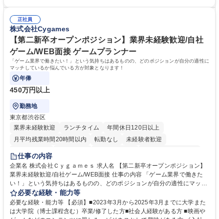
コンプライアンス ・内部規程やルールの管理、整備、文書管理 ・契約関
・採用業務経験 ・英語に抵抗がない方 ・営業経験 学歴・資格 学歴：大学
連 ・衛生管理 ・防災関連・公的助成金の管理・オフィス、ファシリティ
院 大学 高専 短大 専修学校 高校 語学力： 資格：
管理 ・福利厚生関連 ・職員からの問合せ、相談対応 ・その他日常の総務
正社員
株式会社Cygames
業務全般 募集職種 【東京／文京区】公益財団法人の総務人事業務／年間
休日125日
【第二新卒オープンポジション】業界未経験歓迎/自社
ゲーム/WEB面接 ゲームプランナー
「ゲーム業界で働きたい！」という気持ちはあるものの、どのポジションが自分の適性に
マッチしているか悩んでいる方が対象となります！
年俸
450万円以上
勤務地
東京都渋谷区
業界未経験歓迎
ランチタイム
年間休日120日以上
月平均残業時間20時間以内
転勤なし
未経験者歓迎
住宅手当あり
経験者歓迎
完全週休2日制
インセンティブあり
仕事の内容
交通費支給
土日祝休み
服装自由
昼食補助あり
第二新卒歓迎
企業名 株式会社Ｃｙｇａｍｅｓ 求人名 【第二新卒オープンポジション】
業界未経験歓迎/自社ゲーム/WEB面接 仕事の内容 「ゲーム業界で働きた
食事補助あり
い！」という気持ちはあるものの、どのポジションが自分の適性にマッチ
しているか悩んでいる方が対象となります！ 総合職（プランナー/データ
必要な経験・能力等
アナリストなど）、技術職（開発エンジニ ア/インフラエンジニアな
必要な経験・能力等 【必須】■2023年3月から2025年3月までに大学また
ど）、デザイン職（デザイナー/イラストレ ーターなど）等から、面接で
は大学院（博士課程含む）卒業/修了した方■社会人経験がある方 ■映画や
ご希望と適正にマッチしたポジションをご案内いたします。ゲームやエン