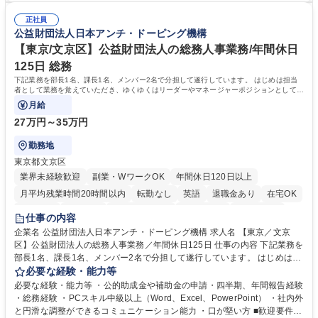
て学んでいただきます。 募集職種 【第二新卒】事務系総合職 #関西を代
した。https://www.osakagas.co.jp/company/press/pr2024/1777576_564
表するインフラ企業 #ポテンシャル採用
正社員
72.html ■エネルギーセキュリティの不安定化や気候変動による自然災害の
公益財団法人日本アンチ・ドーピング機構
甚大化など、これまで以上に社会課題解決の重要性が高まっています。
「未来の日常」の創造に向けて持続可能な社会の実現に貢献してまいりま
【東京/文京区】公益財団法人の総務人事業務/年間休日
す。 学歴・資格 学歴：大学院 大学 語学力： 資格：
125日 総務
下記業務を部長1名、課長1名、メンバー2名で分担して遂行しています。 はじめは担当
者として業務を覚えていただき、ゆくゆくはリーダーやマネージャーポジションとして活
躍いただくことを期待しています。
月給
27万円～35万円
勤務地
東京都文京区
業界未経験歓迎
副業・WワークOK
年間休日120日以上
月平均残業時間20時間以内
転勤なし
英語
退職金あり
在宅OK
賞与あり
育休あり
完全週休2日制
交通費支給
土日祝休み
仕事の内容
食事補助あり
企業名 公益財団法人日本アンチ・ドーピング機構 求人名 【東京／文京
区】公益財団法人の総務人事業務／年間休日125日 仕事の内容 下記業務を
部長1名、課長1名、メンバー2名で分担して遂行しています。 はじめは担
当者として業務を覚えていただき、ゆくゆくはリーダーやマネージャーポ
必要な経験・能力等
ジションとして活躍いただくことを期待しています。 【総務・人事グルー
必要な経験・能力等 ・公的助成金や補助金の申請・四半期、年間報告経験
プの業務内容】 ・人事制度関連 ・採用活動 ・教育研修の企画、実行 ・勤
・総務経験 ・PCスキル中級以上（Word、Excel、PowerPoint） ・社内外
怠管理 ・官公庁への各種提出 ・法定の会議運営（評議員会、理事会） ・
と円滑な調整ができるコミュニケーション能力 ・口が堅い方 ■歓迎要件