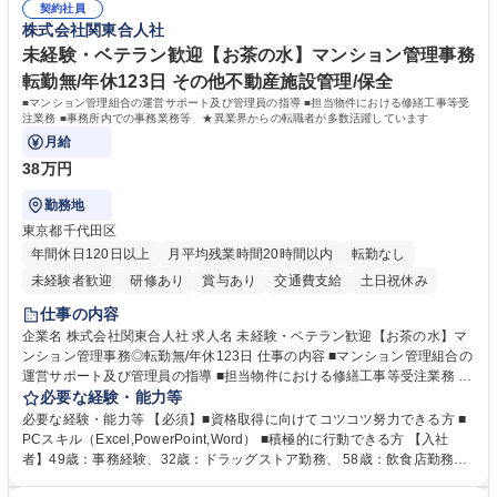
年休120日/デスクワーク中心で残業少なめ
契約社員
整、資料作成、当日の運営サポート 学歴・資格 学歴：大学院 大学 語学
株式会社関東合人社
力： 資格：
未経験・ベテラン歓迎【お茶の水】マンション管理事務
転勤無/年休123日 その他不動産施設管理/保全
■マンション管理組合の運営サポート及び管理員の指導 ■担当物件における修繕工事等受
注業務 ■事務所内での事務業務等 ★異業界からの転職者が多数活躍しています
月給
38万円
勤務地
東京都千代田区
年間休日120日以上
月平均残業時間20時間以内
転勤なし
未経験者歓迎
研修あり
賞与あり
交通費支給
土日祝休み
仕事の内容
企業名 株式会社関東合人社 求人名 未経験・ベテラン歓迎【お茶の水】マ
ンション管理事務◎転勤無/年休123日 仕事の内容 ■マンション管理組合の
運営サポート及び管理員の指導 ■担当物件における修繕工事等受注業務 ■
事務所内での事務業務等 ★異業界からの転職者が多数活躍しています
必要な経験・能力等
【年収補足】532万円 ＋別途インセンティヴで平均約100万円/年（昨年度
必要な経験・能力等 【必須】■資格取得に向けてコツコツ努力できる方 ■
実績） ＋管理業務主任者資格手当50,000円/月 ★親会社である株式会社合
PCスキル（Excel,PowerPoint,Word） ■積極的に行動できる方 【入社
人社計画研究所社のグループ会社として、質の高いサービスと適性価格を
者】49歳：事務経験、32歳：ドラッグストア勤務、 58歳：飲食店勤務
武器に約20年受託戸数増加中です。https://www.gojin.co.jp/abt/abt_3.html
等：中途採用の9割が未経験者！ 【資格取得支援】■メンター制度■社内模
募集職種 未経験・ベテラン歓迎【お茶の水】マンション管理事務◎転勤