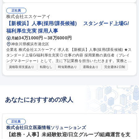
画』の立案/計画/実行 ■採用計画の策定 ■求人媒体の選定 ■会社説明会/応
募者の選考/面接 ■定着率向上に向けた取り組み ■学校訪問 ■人材育成・教
正社員
育 等々 募集職種 【新横浜】人事(採用/管理職候補) ★スタンダード上場G/
株式会社エスケーアイ
福利厚生充実◎
【新横浜】人事(採用/課長候補) スタンダード上場G/
福利厚生充実 採用人事
34万1000円～38万6000円
月給
神奈川県横浜市港北区
企業名 株式会社エスケーアイ 求人名 【新横浜】人事(採用/課長候補) ★ス
タンダード上場G/福利厚生充実◎ 仕事の内容 採用業務の責任者（プレイ
ングマネージャー）として、主に下記業務を担当いただきます。実務とあ
わせ、管理職として部下の育成まで担っていただくことを期待しておりま
資格取得支援あり
転勤なし
時短勤務あり
退職金あり
完全週休2日制
す。 【具体的には】■新卒、中途採用の経営戦略に基づいた『採用計画』
の立案/計画/実行 ■採用計画の策定 ■求人媒体の選定 ■会社説明会/応募者
の選考/面接 ■定着率向上に向けた取り組み ■学校訪問 ■人材育成・教育
等々 募集職種 【新横浜】人事(採用/課長候補) ★スタンダード上場G/福利
厚生充実◎
あなたにおすすめの求人
正社員
株式会社日立医薬情報ソリューションズ
【総務・人事】未経験歓迎/日立グループ/組織運営を支