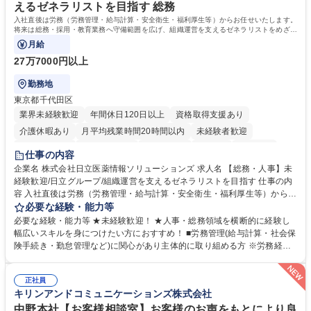
えるゼネラリストを目指す 総務
入社直後は労務（労務管理・給与計算・安全衛生・福利厚生等）からお任せいたします。
将来は総務・採用・教育業務へ守備範囲を広げ、組織運営を支えるゼネラリストをめざせ
ます。
月給
27万7000円以上
勤務地
東京都千代田区
業界未経験歓迎
年間休日120日以上
資格取得支援あり
介護休暇あり
月平均残業時間20時間以内
未経験者歓迎
住宅手当あり
時短勤務あり
退職金あり
在宅OK
賞与あり
仕事の内容
育休あり
完全週休2日制
交通費支給
土日祝休み
寮・社宅あり
企業名 株式会社日立医薬情報ソリューションズ 求人名 【総務・人事】未
経験歓迎/日立グループ/組織運営を支えるゼネラリストを目指す 仕事の内
容 入社直後は労務（労務管理・給与計算・安全衛生・福利厚生等）からお
任せいたします。将来は総務・採用・教育業務へ守備範囲を広げ、組織運
必要な経験・能力等
営を支えるゼネラリストをめざせます。 ・初期業務：労働時間管理、給与
必要な経験・能力等 ★未経験歓迎！ ★人事・総務領域を横断的に経験し
計算、社会保険対応、福利厚生管理、安全衛生、健康経営推進等をお任せ
幅広いスキルを身につけたい方におすすめ！ ■労務管理(給与計算・社会保
します。ご経験に応じて、休職者管理など、幅広く経験を積んでいただき
険手続き・勤怠管理など)に関心があり主体的に取り組める方 ※労務経験
ます。 ・将来的な広がり：総務・採用・教育・税務対応・経営企画等。
者は早期にご活躍いただけます。 ■チームで仕事を推進できる方■将来は
★メンバーがマンツーマンで丁寧に教えるため、ご経験が浅くても安心！
マネジメント職として活躍したい 【尚可】■人事、労務、採用、教育業務
幅広く経験を積みたい意欲がある方に最適な環境です。 募集職種 【総
正社員
のご経験 ■労務管理（給与計算・社会保険手続き・勤怠管理など）の経験
キリンアンドコミュニケーションズ株式会社
務・人事】未経験歓迎/日立グループ/組織運営を支えるゼネラリストを目
■衛生管理者の資格をお持ちの方 学歴・資格 学歴：大学院 大学 高専 短大
指す
専修学校 高校 語学力： 資格：
中野本社【お客様相談室】お客様のお声をもとにより良