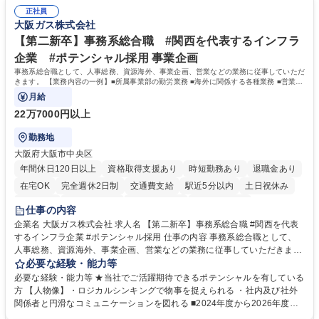
試や研修制度など充実！ ＊未資格者の8割以上が入社2年以内に資格を取
無/年休123日
正社員
得出来ております！ 【魅力】■フレックス制度、未経験からでも下限年収
大阪ガス株式会社
を一律支給！ ■管理業務主任者資格取得後には50,000円/月の手当あり！
学歴・資格 学歴：大学院 大学 高専 短大 専修学校 高校 語学力： 資格：第
【第二新卒】事務系総合職 #関西を代表するインフラ
一種運転免許普通自動車
企業 #ポテンシャル採用 事業企画
事務系総合職として、人事総務、資源海外、事業企画、営業などの業務に従事していただ
きます。 【業務内容の一例】■所属事業部の勤労業務 ■海外に関係する各種業務 ■営業部
門の企画スタッフ、ルート営業
月給
22万7000円以上
勤務地
大阪府大阪市中央区
年間休日120日以上
資格取得支援あり
時短勤務あり
退職金あり
在宅OK
完全週休2日制
交通費支給
駅近5分以内
土日祝休み
服装自由
第二新卒歓迎
寮・社宅あり
食事補助あり
仕事の内容
企業名 大阪ガス株式会社 求人名 【第二新卒】事務系総合職 #関西を代表
するインフラ企業 #ポテンシャル採用 仕事の内容 事務系総合職として、
人事総務、資源海外、事業企画、営業などの業務に従事していただきま
す。 【業務内容の一例】■所属事業部の勤労業務 ■海外に関係する各種業
必要な経験・能力等
務 ■営業部門の企画スタッフ、ルート営業 【キャリアパス】入社後の配属
必要な経験・能力等 ★当社でご活躍期待できるポテンシャルを有している
ポジションで一定期間ご活躍頂いた後、本人の適性及び将来のキャリアを
方 【人物像】・ロジカルシンキングで物事を捉えられる ・社内及び社外
鑑みてジョブローテーションを行います。 【育成】OJTでの現場育成や研
関係者と円滑なコミュニケーションを図れる ■2024年度から2026年度ま
修カリキュラムを通じて、Daigasグループの業務で必要となる知識につい
での3ヵ年を対象とする「Daigasグループ中期経営計画2026」を策定しま