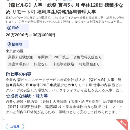
【森ビルG】人事・総務 賞与5ヶ月 年休120日 残業少な
め リモート可 福利厚生/労務/給与管理人事
森ビルグループの安定した環境で、バックオフィスから会社を支える人事・総務をお任せ
します。 労務と総務の業務をバランスよく担当し、ゆくゆくは制度改定などのコア業務
にも挑戦できる、やりがいある環境です。
月給
26万2000円～36万4000円
勤務地
東京都港区
業界未経験歓迎
年間休日120日以上
資格取得支援あり
介護休暇あり
転勤なし
未経験者歓迎
時短勤務あり
経験者歓迎
退職金あり
在宅OK
賞与あり
育休あり
仕事の内容
完全週休2日制
交通費支給
長期歓迎
駅近5分以内
土日祝休み
企業名 森ビルエステートサービス株式会社 求人名 【森ビルG】人事・総
務◆賞与5ヶ月◆年休120日◆残業少なめ◆リモート可 仕事の内容 森ビル
グループの安定した環境で、バックオフィスから会社を支える人事・総務
をお任せします。 労務と総務の業務をバランスよく担当し、ゆくゆくは制
必要な経験・能力等
度改定などのコア業務にも挑戦できる、やりがいある環境です。 ■勤怠管
必要な経験・能力等 【必須】人事経験（労務・給与社保等）及び総務経験
理、給与計算、社会保険手続き、年末調整等の労務管理全般 ■入退社手続
【歓迎】経理実務経験、簿記3級以上 業界未経験の方も歓迎です。マニュ
き、社内規定の改定や人事制度改定などのコア業務 ■社内イベントの企画
アルと部内OJT体制があるため、即戦力として安心して始められます。
運営やその他総務業務全般 ※労務と総務を1：1の割合でお任せ。 入社後
【魅力・やりがい】森ビルGの安定基盤で労務から総務まで幅広く携われ
は部内のOJTを中心に、あなたの経験に合わせて不足している部分はいつ
ます。定型業務に留まらず、社内規定や人事制度の改定など会社のコア業
でも質問・相談できる環境が整っているため、安心して成長できます。 募
正社員
務に挑戦できるため、自身の成長と組織への貢献度をダイレクトに実感で