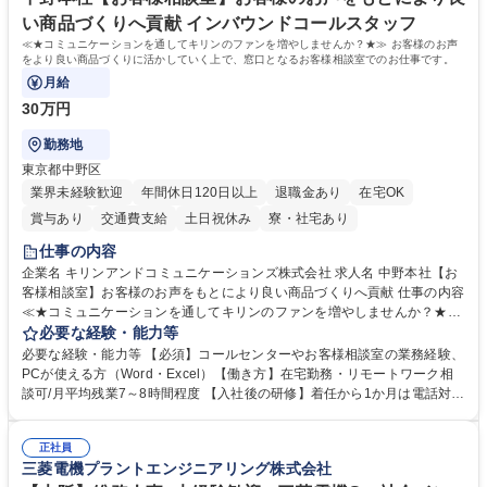
い商品づくりへ貢献 インバウンドコールスタッフ
≪★コミュニケーションを通してキリンのファンを増やしませんか？★≫ お客様のお声
をより良い商品づくりに活かしていく上で、窓口となるお客様相談室でのお仕事です。
月給
30万円
勤務地
東京都中野区
業界未経験歓迎
年間休日120日以上
退職金あり
在宅OK
賞与あり
交通費支給
土日祝休み
寮・社宅あり
仕事の内容
企業名 キリンアンドコミュニケーションズ株式会社 求人名 中野本社【お
客様相談室】お客様のお声をもとにより良い商品づくりへ貢献 仕事の内容
≪★コミュニケーションを通してキリンのファンを増やしませんか？★≫
お客様のお声をより良い商品づくりに活かしていく上で、窓口となるお客
必要な経験・能力等
様相談室でのお仕事です。 日々お客様からいただくキリングループへのご
必要な経験・能力等 【必須】コールセンターやお客様相談室の業務経験、
意見を、企業活動に活かしています。お客様からの声に迅速かつ誠意をも
PCが使える方（Word・Excel）【働き方】在宅勤務・リモートワーク相
って対応、情報提供するとともにグループ内活動に反映しています。 【具
談可/月平均残業7～8時間程度 【入社後の研修】着任から1か月は電話対応
体的には】電話応対、メール、お手紙対応、ご指摘品調査報告書作成、有
のOJTを中心に実施し、電話対応に慣れた段階でメール・手紙のOJTを実
人チャットボット対応など。 【1日の対応件数】■電話：月間一人当たり
施する予定です。独り立ち以降もしっかりフォローする体制を整えていま
平均100件前後■メール・手紙：同上40件前後 募集職種 中野本社【お客様
正社員
すのでご安心ください。 【当社について】キリングループの広報機能を担
三菱電機プラントエンジニアリング株式会社
相談室】お客様のお声をもとにより良い商品づくりへ貢献
う会社として、お客様との出会いを大切にし、磨き上げたホスピタリティ