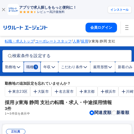
アプリで求人探しをもっと便利に！
インストール
レビュー高評価
無料
会員ログイン
/
/
/
/
転職・求人トップ
コーポレートスタッフ
人事
採用
jr東海 静岡 支社
検索条件を設定する
勤務地
職種
年収
こだわり条件
雇用形態
新着のみ
1
勤務地の追加設定を忘れていませんか？
東京23区
大阪市
名古屋市
東京都
横浜市
川崎
採用 jr東海 静岡 支社の転職・求人・中途採用情報
3
件
関連度順
新着順
1
〜
3
件目を表示中
正社員