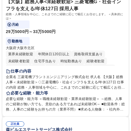
を込めてコミュニケーションをとりながら広報関連業務を行っておりま
【大阪】総務人事<未経験歓迎> 三菱電機G・社会イン
す。 学歴・資格 学歴：大学院 大学 高専 短大 専修学校 高校 語学力： 資
フラを支える/年休127日 採用人事
格：
総務・人事領域を中心に、これまでのご経験に応じて幅広くお任せします。 ＜具体的に
は＞
月給
29万5000円～33万5000円
勤務地
大阪府大阪市北区
業界未経験歓迎
年間休日120日以上
資格取得支援あり
未経験者歓迎
住宅手当あり
時短勤務あり
経験者歓迎
退職金あり
在宅OK
賞与あり
完全週休2日制
交通費支給
仕事の内容
駅近5分以内
土日祝休み
服装自由
寮・社宅あり
食事補助あり
企業名 三菱電機プラントエンジニアリング株式会社 求人名 【大阪】総務
人事＜未経験歓迎＞◇三菱電機G・社会インフラを支える/年休127日 仕事
の内容 総務・人事領域を中心に、これまでのご経験に応じて幅広くお任せ
します。 ＜具体的には＞ ・総務/人事労務（給与・社保・勤怠管理など）
必要な経験・能力等
・採用・教育研修 ・福利厚生運用 など ※基本的には事務所勤務ですが、
必要な経験・能力等 ＜職種未経験歓迎・業界未経験歓迎＞ ～総務、人事
採用や教育等の業務内容により、関西圏以外への日帰り・宿泊を伴う国内
のご経験が無い方でも、意欲のある方であれば未経験OK～ ■歓迎条件：総
出張もございます。 ※担当業務を持ちつつ、お互いに助け合いながら、総
務、人事のご経験をお持ちの方（業界不問） ■求める人物像：・社内外の
務部という組織として協力しながら進める体制です。 募集職種 【大阪】
関係各部門との調整を率先して行い、業務を円滑に遂行できる協調性やコ
総務人事＜未経験歓迎＞◇三菱電機G・社会インフラを支える/年休127日
ミュニケーション能力を持っている方 ・人事総務領域に興味がありゼネラ
正社員
リスト志向をお持ちの方 学歴・資格 学歴：大学院 大学 語学力： 資格：
森ビルエステートサービス株式会社