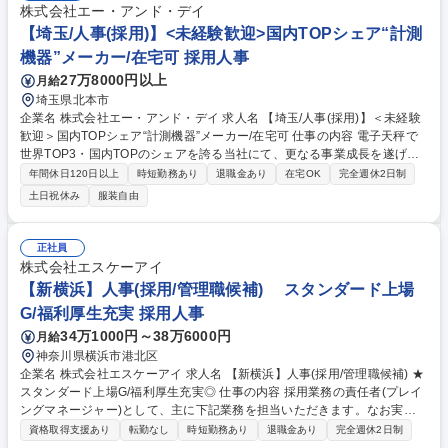
株式会社エー・アンド・デイ
【埼玉/人事(採用)】<未経験歓迎>国内TOPシェア“計測
機器”メーカー/在宅可 採用人事
27万8000円以上
月給
埼玉県北本市
企業名 株式会社エー・アンド・デイ 求人名 【埼玉/人事(採用)】＜未経験
歓迎＞国内TOPシェア“計測機器”メーカー/在宅可 仕事の内容 電子天秤で
世界TOP3・国内TOPのシェアを誇る当社にて、更なる事業成長を遂げる
ため、採用業務を担っていただける方を募集します。採用をさらに加速さ
年間休日120日以上
時短勤務あり
退職金あり
在宅OK
完全週休2日制
せるための増員募集となります。 【具体的には】■新卒・中途等の採用業
土日祝休み
服装自由
務全般に関する業務 ■新人研修、階層別研修等の教育全般に関する業務 な
どをご担当いただきます。 【働き方】ワークライフバランスの実現が可能
です！ ■残業20h程度 ■充実福利厚生 ■充実育成・教育環境でスキルアッ
正社員
プ可能 ■年休127日 ■ノー残業デー有 ■借り上げ社宅・住宅手当有 ■グロー
株式会社エスケーアイ
バル化推進による語学研修制度有 募集職種 【埼玉/人事(採用)】＜未経験
【新横浜】人事(採用/管理職候補) スタンダード上場
歓迎＞国内TOPシェア“計測機器”メーカー/在宅可
G/福利厚生充実 採用人事
34万1000円～38万6000円
月給
神奈川県横浜市港北区
企業名 株式会社エスケーアイ 求人名 【新横浜】人事(採用/管理職候補) ★
スタンダード上場G/福利厚生充実◎ 仕事の内容 採用業務の責任者(プレイ
ングマネージャー)として、主に下記業務を担当いただきます。なお実務
とあわせ、管理職として部下の育成まで担っていただくことを期待してお
資格取得支援あり
転勤なし
時短勤務あり
退職金あり
完全週休2日制
ります。 【具体的には】■新卒、中途採用の経営戦略に基づいた『採用計