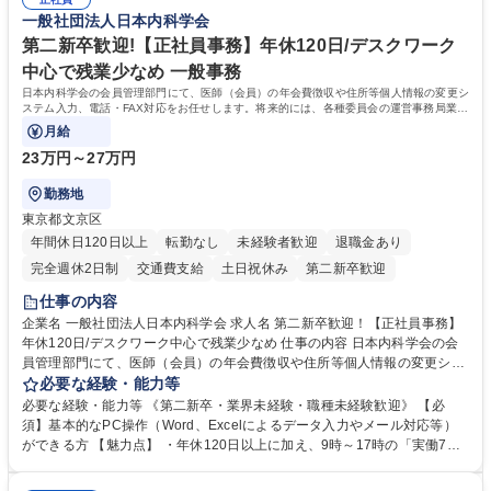
道路施設や道路工事現場の見学ツアー事業 ※入社後は上記いずれかの部門
部門など多岐に渡る業務を経験できます。 ■様々なプロジェクト：駐車場
一般社団法人日本内科学会
へ配属。※業務内容変更の範囲：会社の定める業務 募集職種 【都庁グル
事業の他、新宿駅西口広場内に設置された照明を兼ねた広告「ブライトサ
ープ】総合職（事務）◇残業月平均9時間未満／有給年平均16日取得
イン」の管理運営を行うなど、事業収益を生み出す活動を積極的に行って
第二新卒歓迎!【正社員事務】年休120日/デスクワーク
います。 学歴・資格 学歴：大学院 大学 高専 短大 専修学校 高校 語学力：
中心で残業少なめ 一般事務
資格：
日本内科学会の会員管理部門にて、医師（会員）の年会費徴収や住所等個人情報の変更シ
ステム入力、電話・FAX対応をお任せします。将来的には、各種委員会の運営事務局業務
などにも幅広く携わっていただきます。
月給
23万円～27万円
勤務地
東京都文京区
年間休日120日以上
転勤なし
未経験者歓迎
退職金あり
完全週休2日制
交通費支給
土日祝休み
第二新卒歓迎
仕事の内容
企業名 一般社団法人日本内科学会 求人名 第二新卒歓迎！【正社員事務】
年休120日/デスクワーク中心で残業少なめ 仕事の内容 日本内科学会の会
員管理部門にて、医師（会員）の年会費徴収や住所等個人情報の変更シス
テム入力、電話・FAX対応をお任せします。将来的には、各種委員会の運
必要な経験・能力等
営事務局業務などにも幅広く携わっていただきます。 【会員管理・データ
必要な経験・能力等 《第二新卒・業界未経験・職種未経験歓迎》 【必
入力業務】 ・医師（会員）の住所変更、個人情報のシステム登録・更新
須】基本的なPC操作（Word、Excelによるデータ入力やメール対応等）
・年会費の徴収管理や入金データの照合確認 【問い合わせ対応】 ・会員
ができる方 【魅力点】 ・年休120日以上に加え、9時～17時の「実働7時
（医師）からの電話、FAX、ネット申請に伴う相談受付 ・複雑な案件のへ
間勤務」で残業も少なくワークライフバランスは抜群です。 【将来的な業
のエスカレーション・連携対応 募集職種 第二新卒歓迎！【正社員事務】
務（各種委員会運営）】 ・学会内における各種委員会のスケジュール調