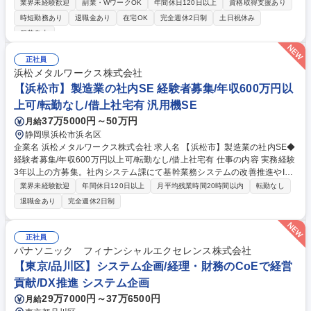
ョンの開発部隊の一員となります。 ※言語：Java、C#、JavaScript/Type
業界未経験歓迎
副業・WワークOK
年間休日120日以上
資格取得支援あり
Script、React 自社ソリューションの企画・提案を行う部隊、自社ソリュ
時短勤務あり
退職金あり
在宅OK
完全週休2日制
土日祝休み
ーションや金融機関から受託したプロジェクトのアプリケーション開発を
服装自由
管理するアプリケーション開発プロジェクトマネージャ、これらの開発を
行う部隊、開発後のアプリケーションを維持保守する部隊を内包していま
正社員
す。 担う職務は複数あり、応募いただいた方の能力や適性、要望を踏まえ
浜松メタルワークス株式会社
て決定します。 募集職種 【162】金融機関向けのアプリケーション開発プ
【浜松市】製造業の社内SE 経験者募集/年収600万円以
ロジェクトにおけるPL(主任)
上可/転勤なし/借上社宅有 汎用機SE
37万5000円～50万円
月給
静岡県浜松市浜名区
企業名 浜松メタルワークス株式会社 求人名 【浜松市】製造業の社内SE◆
経験者募集/年収600万円以上可/転勤なし/借上社宅有 仕事の内容 実務経験
3年以上の方募集。社内システム課にて基幹業務システムの改善推進やIT
インフラ全般の管理を担当。入社後は親会社のテイボー社にて6～9ヶ月間
業界未経験歓迎
年間休日120日以上
月平均残業時間20時間以内
転勤なし
のシステム研修を受講できるため安心の環境です！ 【社内システムの企
退職金あり
完全週休2日制
画・運用・改善】■基幹業務システム（販売管理／購買管理／在庫管理／
生産管理）の運用管理／■業務フローの可視化および改善提案／■要件定
義・仕様調整・受入テスト実施 【ITインフラの管理】■社内ネットワーク
正社員
の運用管理／■サーバー管理／■PC、周辺機器のキッティング・調達・資
パナソニック フィナンシャルエクセレンス株式会社
産管理／■アカウント管理およびアクセス権限管理 募集職種 【浜松市】製
【東京/品川区】システム企画/経理・財務のCoEで経営
造業の社内SE◆経験者募集/年収600万円以上可/転勤なし/借上社宅有
貢献/DX推進 システム企画
29万7000円～37万6500円
月給