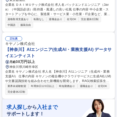
東京都港区
企業名 ＤＡＩＭＵテック株式会社 求人名 バックエンドエンジニア（Jav
a）（中国語必須）/高待遇・風通しの良い社風 仕事の内容 中小企業・ス
タートアップを中心に、製造業・サービス業・小売業・IT企業など、業種
を問わず幅広い企業様のIT基盤構築・業務効率化を支援しております。 Ja
資格取得支援あり
転勤なし
退職金あり
在宅OK
完全週休2日制
va / Spring Boot を用いた高性能システム開発 サービスアーキテクチャ設
中国語
服装自由
計・機能実装 RESTful API 設計・開発 Kafka、Redis によるメッセージキ
ュー・キャッシュ設計 データベース最適化、SQLチューニング 高負荷環
境への対応、分散システム開発 募集職種 バックエンドエンジニア（Jav
正社員
a）（中国語必須）/高待遇・風通しの良い社風
キヤノン株式会社
【神奈川】AIエンジニア(生成AI・業務支援AI) データサ
イエンティスト
30万円以上
月給
神奈川県川崎市幸区
企業名 キヤノン株式会社 求人名 【神奈川】AIエンジニア（生成AI・業務
支援AI） 仕事の内容 キヤノンの複合機やクラウドサービスに生成AI(LLM)
や文書認識技術を組み合わせた新機能を開発します。RAG(検索拡張生成)
を用いた保守支援や、文書の自動読み取り・整理など、実務で「価値を出
業界未経験歓迎
年間休日120日以上
時短勤務あり
退職金あり
在宅OK
す」AIを作ります (1)生成AI・LLMを活用した業務支援機能の開発（RA
完全週休2日制
G、プロンプト設計、AIエージェント等）(2)文書・画像認識（OCR、意味
理解）による自動化技術の開発(3)AIの精度評価、データ前処理、基盤構築
(4)事業部門と連携したユースケースの策定・検証※研究で終わらず、世界
求人探し
入社まで
から
中で使われる製品へAIを実装。ご経験に応じ、実装からアーキテクチャ設
サポートします！
計や戦略立案までをお任せします。 募集職種 【神奈川】AIエンジニア