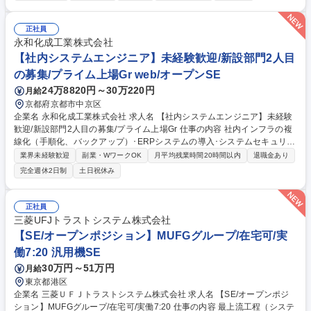
hon、SQL、AWS、データ分析、AI駆動開発などを約3ヶ月間集中的に学
びます。その後、技術力や志向性に合わせたプロジェクトへ参画し、デー
タの集計・分析業務やAIを活用したシステム開発などに携わります。キャ
正社員
リアアドバイザーやマネージャーの伴走のもと、実務を通じて最先端・高
永和化成工業株式会社
付加価値領域のエンジニアへ成長できる環境です。 募集職種 【10/1入
【社内システムエンジニア】未経験歓迎/新設部門2人目
社】実務未経験からPythonやAIを学ぶデータエンジニア/寮社宅(2-3万)
の募集/プライム上場Gr web/オープンSE
24万8820円～30万220円
月給
京都府京都市中京区
企業名 永和化成工業株式会社 求人名 【社内システムエンジニア】未経験
歓迎/新設部門2人目の募集/プライム上場Gr 仕事の内容 社内インフラの複
線化（手順化、バックアップ）･ERPシステムの導入･システムセキュリテ
ィの見直し、運用といった社内SE業務をお任せします。未経験でも社内S
業界未経験歓迎
副業・WワークOK
月平均残業時間20時間以内
退職金あり
Eをこれから目指したい人に適した募集となります。 【詳細】最初はPC
完全週休2日制
土日祝休み
セットアップなど比較的取り組みやすい業務からスタートし、段階的にス
キルを伸ばせます。・社内システムの企画・設計・開発・運用・保守（販
売管理システム、生産管理システム、在庫管理システムなど）・業務効率
正社員
化・DX推進の企画・伴走―現場ヒアリング、課題抽出、改善提案、シス
三菱UFJトラストシステム株式会社
テム導入 ほか・PC・タブレット等のセットアップ、キッティング・社内
【SE/オープンポジション】MUFGグループ/在宅可/実
からのIT問い合わせ対応※使用言語：JAVA、PHP 募集職種 【社内システ
働7:20 汎用機SE
ムエンジニア】未経験歓迎/新設部門2人目の募集/プライム上場Gr
30万円～51万円
月給
東京都港区
企業名 三菱ＵＦＪトラストシステム株式会社 求人名 【SE/オープンポジ
ション】MUFGグループ/在宅可/実働7:20 仕事の内容 最上流工程（システ