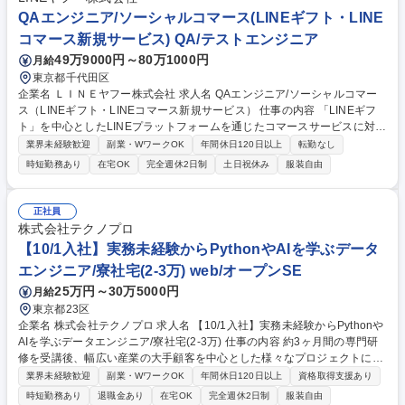
QAエンジニア/ソーシャルコマース(LINEギフト・LINE
コマース新規サービス) QA/テストエンジニア
49万9000円～80万1000円
月給
東京都千代田区
企業名 ＬＩＮＥヤフー株式会社 求人名 QAエンジニア/ソーシャルコマー
ス（LINEギフト・LINEコマース新規サービス） 仕事の内容 「LINEギフ
ト」を中心としたLINEプラットフォームを通じたコマースサービスに対
し、QA業務のリードを担当いただきます。 【業務内容詳細】■サービスの
業界未経験歓迎
副業・WワークOK
年間休日120日以上
転勤なし
特性を考慮した品質目標設定と戦略の策定 ■品質戦略に基づいたテスト計
時短勤務あり
在宅OK
完全週休2日制
土日祝休み
服装自由
画の作成とシステムテスト、受け入れテストの遂行■担当サービスにおけ
るテストプロセスの設計・運用・実行、および開発チーム内での推進■サ
ービス品質向上を意識したサービス企画・技術設計へのQAレビュー■開発
正社員
者テスト（ユニットテスト、結合テスト、パフォーマンステストなど）の
株式会社テクノプロ
方針策定および支援■プロジェクト品質およびプロダクト品質の向上を目
【10/1入社】実務未経験からPythonやAIを学ぶデータ
的とした業務の遂行■自動テストの実装 募集職種 QAエンジニア/ソーシャ
エンジニア/寮社宅(2-3万) web/オープンSE
ルコマース（LINEギフト・LINEコマース新規サービス）
25万円～30万5000円
月給
東京都23区
企業名 株式会社テクノプロ 求人名 【10/1入社】実務未経験からPythonや
AIを学ぶデータエンジニア/寮社宅(2-3万) 仕事の内容 約3ヶ月間の専門研
修を受講後、幅広い産業の大手顧客を中心とした様々なプロジェクトにお
いて、データ分析やAI駆動開発、システム構築などのエンジニアリング業
業界未経験歓迎
副業・WワークOK
年間休日120日以上
資格取得支援あり
務全般をご担当いただきます。 【具体的には】 まずはオンラインにてPyt
時短勤務あり
退職金あり
在宅OK
完全週休2日制
服装自由