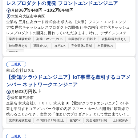
レスプロダクトの開発 フロントエンドエンジニア
36万9440円～102万8440円
月給
大阪府大阪市中央区
企業名 三井住友カード株式会社 求人名 【大阪】フロントエンドエンジニ
ア/次世代キャッシュレスプロダクトの開発 仕事の内容 次世代キャッシュ
レスプロダクトの開発に携わっていただきます。特に、デザインシステム
を活用した一貫性のあるUI/UXの構築を通じて、ユーザー体験の向上を目
業界未経験歓迎
副業・WワークOK
年間休日120日以上
資格取得支援あり
指します。 ■UIコンポーネントライブラリの設計・開発・管理を行い、プ
時短勤務あり
退職金あり
在宅OK
完全週休2日制
土日祝休み
ロダクト全体での一貫性を確保 ■ReactやVue.jsなどのモダンなフレーム
服装自由
ワークを活用したUIの実装 ■デザインシステムを基盤にデザイナーと密に
連携し、プロダクトのUI/UXを最適化 ■テスト駆動開発やコードレビュー
正社員
にて、高保守性のコードベースを維持 ■Webアプリケーションのパフォー
株式会社LIXIL
マンスを分析し、最適化を実施 募集職種 【大阪】フロントエンドエンジ
【愛知/クラウドエンジニア】IoT事業を牽引するコアメ
ニア/次世代キャッシュレスプロダクトの開発
ンバー ネットワークエンジニア
23万円以上
月給
愛知県常滑市
企業名 株式会社ＬＩＸＩＬ 求人名 ★【愛知/クラウドエンジニア】IoT事
業を牽引するコアメンバー 仕事の内容 スマートホームの開発に最前線で
携わることができ、実際の「住まいのプロダクト」として世に出ていくた
め、LIXILのIoT事業の成長と、人々の生活が豊かになる過程をダイレクト
業界未経験歓迎
年間休日120日以上
在宅OK
完全週休2日制
土日祝休み
に実感できる環境です。 入社後は、「IoT×住まい」に関わる「クラウドエ
ンジニア」として、以下業務に従事いただきます。 ・水回り製品のIoT化
に伴うクラウドシステム全体の設計・開発・運用 ・収集データの活用やデ
正社員