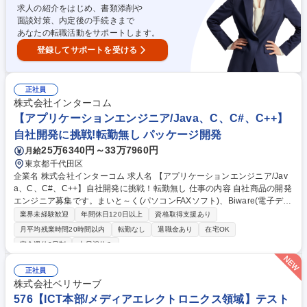
の用意 ■海外エンジニアと協力して開発作業 募集職種 [障害者手帳をお持
求人の紹介をはじめ、書類添削や
ちの方へ]自社サービス開発SE◎残業20h/フルリモート勤務可
面談対策、内定後の手続きまで
あなたの転職活動をサポートします。
登録してサポートを受ける
正社員
株式会社インターコム
【アプリケーションエンジニア/Java、C、C#、C++】
自社開発に挑戦!転勤無し パッケージ開発
25万6340円～33万7960円
月給
東京都千代田区
企業名 株式会社インターコム 求人名 【アプリケーションエンジニア/Jav
a、C、C#、C++】自社開発に挑戦！転勤無し 仕事の内容 自社商品の開発
エンジニア募集です。まいと～く(パソコンFAXソフト)、Biware(電子デー
タ交換サービス)、MaLion(Windows版)などに関わります。Java、C、C
業界未経験歓迎
年間休日120日以上
資格取得支援あり
#、C++いずれかのコーディング経験者を募集！転勤無し。 ■新機能の要
月平均残業時間20時間以内
転勤なし
退職金あり
在宅OK
件定義/設計/開発/テスト ■不具合修正、アップデート作業 ■担当製品のお
完全週休2日制
土日祝休み
客様からの質問に関する調査(2次サポート) ■担当サービスの運用(運用環
境新規構築/障害監視/障害時対応/課金データの抽出等） ※担当していただ
正社員
く商品については選考の中で決定させていただきます。 募集職種 【アプ
株式会社ベリサーブ
リケーションエンジニア/Java、C、C#、C++】自社開発に挑戦！転勤無
576【ICT本部/メディアエレクトロニクス領域】テスト
し