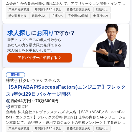
ム企画）から参画可能な環境において、アプリケーション開発・インフラ
領域・DX領域をご担当いただきます。 ◆信託銀行のIT戦略実現のため、
業界未経験歓迎
年間休日120日以上
資格取得支援あり
転勤なし
システム企画の提案から要件定義、設 計、製造、テスト、移行、保守、運
時短勤務あり
退職金あり
在宅OK
完全週休2日制
土日祝休み
用まで、ユーザーに近い立場で全ての工程に携わることが可能なポジショ
ンです。ご経験・ご志向に応じて、将来的にはリーダーとして案件を牽引
する役割を担っていただく想定です。 ◆信託銀行の業務は、預金、資産運
求人探し
お困り
に
ですか？
用・管理、不動産、証券代行、相続関連業務など多岐に渡り、当社はそれ
業界トップクラスの求人件数から
ぞれの業務で高度な専門システムを構築しています。 募集職種 【SE/オー
あなたの力を最大限に発揮できる
プンポジション】MUFGグループ/在宅可/実働7:20
求人探しをお手伝いします。
アドバイザーに相談する
正社員
株式会社クレヴァシステムズ
【SAP(ABAP/SuccessFactors)エンジニア】フレック
ス /年休129日 パッケージ開発
44万円～70万6000円
月給
東京都港区
企業名 株式会社クレヴァシステムズ 求人名 【SAP（ABAP／SuccessFac
tors）エンジニア】フレックス◎/年休129日 仕事の内容 SAPソリューショ
ン本部にて、SAP導入・運用プロジェクトの中核メンバーとして参画いた
だきます。主にSAP HCM（SuccessFactors含む）を中心とした人事領域
業界未経験歓迎
年間休日120日以上
資格取得支援あり
転勤なし