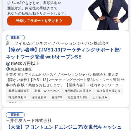
（生成AI・業務支援AI）
求人の紹介をはじめ、書類添削や
面談対策、内定後の手続きまで
あなたの転職活動をサポートします。
登録してサポートを受ける
正社員
富士フイルムビジネスイノベーションジャパン株式会社
【障がい者枠】[JMS1-13]マーケティングサポート部/
ネットワーク管理 web/オープンSE
20万円以上
月給
東京都江東区
企業名 富士フイルムビジネスイノベーションジャパン株式会社 求人名
【障がい者枠】[JMS1-13]マーケティングサポート部/ネットワーク管理 仕
事の内容 以下業務をお任せします。 【業務内容】・社内ネットワークお
よびシステムの運用/管理（SharePoint、サーバーサイドJava等）・部門
業界未経験歓迎
副業・WワークOK
年間休日120日以上
資格取得支援あり
内の技術支援 ・社内ユーザーからの問合せ対応 ・その他、社内インフラ
時短勤務あり
退職金あり
在宅OK
完全週休2日制
土日祝休み
運用/管理に関するサポート全般（見積書管理、他部門とのPC運用管理な
服装自由
ど） 【採用背景】社内インフラ・ネットワーク関連や情報セキュリティに
関連する様々な対応において、社内インフラ運用を維持できるよう当該業
正社員
務経験者の増員をしたいと考えております。 募集職種 【障がい者枠】[JM
三井住友カード株式会社
S1-13]マーケティングサポート部/ネットワーク管理
【大阪】フロントエンドエンジニア/次世代キャッシュ