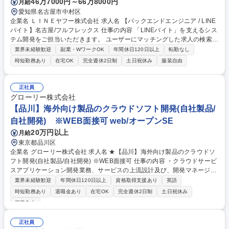
46万7000円～66万8000円
月給
愛知県名古屋市中村区
企業名 ＬＩＮＥヤフー株式会社 求人名 【バックエンドエンジニア / LINE
バイト】名古屋/フルフレックス 仕事の内容 「LINEバイト」を支えるシス
テム開発をご担当いただきます。 ユーザーにマッチングした求人の検索や
求人掲載など幅広い技術領域にチャレンジいただけます。 配属後はバック
業界未経験歓迎
副業・WワークOK
年間休日120日以上
転勤なし
エンドからご担当いただく想定ですが、意欲次第ではWebフロントエンド
時短勤務あり
在宅OK
完全週休2日制
土日祝休み
服装自由
の開発にもチャレンジいただくことが出来ます。 【主な業務内容】 ■新規
機能や既存機能改善におけるシステム開発・保守業務 ■企画、デザインチ
ームとの要件定義 ■設計レビュー・コードレビューによる品質担保 募集職
正社員
種 【バックエンドエンジニア / LINEバイト】名古屋/フルフレックス
グローリー株式会社
【品川】海外向け製品のクラウドソフト開発(自社製品/
自社開発) ※WEB面接可 web/オープンSE
20万円以上
月給
東京都品川区
企業名 グローリー株式会社 求人名 ★【品川】海外向け製品のクラウドソ
フト開発(自社製品/自社開発) ※WEB面接可 仕事の内容 ・クラウドサービ
スアプリケーション開発業務、サービスの上流設計及び、開発マネージメ
ント業務 ・クラウドサービスアプリケーションのアーキテクチャ設計、実
業界未経験歓迎
年間休日120日以上
資格取得支援あり
英語
装テスト ・クラウドサービスの運用設計業務、および運用管理業務（ＳＲ
時短勤務あり
退職金あり
在宅OK
完全週休2日制
土日祝休み
Ｅ）、クラウドインフラの管理 ■開発環境：Windows ■言語：Java C言語
服装自由
C++ C# .NET 【労働環境】■多少の繁閑などはございますが、月の平均残
業時間は 10～20時間前後と長期就業し易い環境かと思います。 募集職種
正社員
★【品川】海外向け製品のクラウドソフト開発(自社製品/自社開発) ※WE