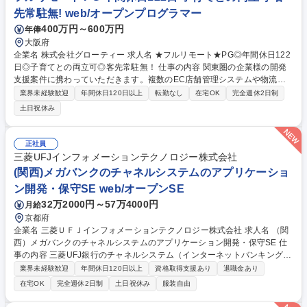
先常駐無! web/オープンプログラマー
400万円～600万円
年俸
大阪府
企業名 株式会社グローティー 求人名 ★フルリモート★PG◎年間休日122
日◎子育てとの両立可◎客先常駐無！ 仕事の内容 関東圏の企業様の開発
支援案件に携わっていただきます。複数のEC店舗管理システムや物流シ
ステム、社内ドキュメント開発など多様な案件に参画可。フルリモート可
業界未経験歓迎
年間休日120日以上
転勤なし
在宅OK
完全週休2日制
なので地方在住の方や子育て中の方も活躍できます。 ■ECの複数店舗管理
土日祝休み
システム開発 ■物流システム企業の開発支援 ■社内ドキュメント開発企業
の開発支援 ■物流倉庫のピッキングのシステム開発 ■生産管理システムの
リプレイス ■関東圏企業の開発支援案件をフルリモートで担当 募集職種
正社員
★フルリモート★PG◎年間休日122日◎子育てとの両立可◎客先常駐無！
三菱UFJインフォメーションテクノロジー株式会社
(関西)メガバンクのチャネルシステムのアプリケーショ
ン開発・保守SE web/オープンSE
32万2000円～57万4000円
月給
京都府
企業名 三菱ＵＦＪインフォメーションテクノロジー株式会社 求人名 （関
西）メガバンクのチャネルシステムのアプリケーション開発・保守SE 仕
事の内容 三菱UFJ銀行のチャネルシステム（インターネットバンキングな
ど）のアプリケーション開発・保守をご担当頂きます。ご経験・適性に応
業界未経験歓迎
年間休日120日以上
資格取得支援あり
退職金あり
じて以下３ついずれかの役割を担っていただきます。 ■PMエキスパー
在宅OK
完全週休2日制
土日祝休み
服装自由
ト：大小並行する複数のプロジェクトを牽引・コントロールを行う ■ITス
ペシャリスト：APL開発の技術領域における専門性を活かし、主に設計・