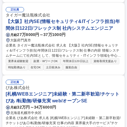
依頼に対するデータ抽出■情報開示請求のツール開発認証やセキュリテ
ィ、Auditingの対応■Secure RoomでのCS業務の支援ツール開発■CS 課
正社員
題トレンドのKPI可視化と開発チームへの定期的なissue feedbackの実施■
タイガー魔法瓶株式会社
Platform SLO monitoring とSLA management CMSの拡張開発 募集職種
【大阪】社内SE(情報セキュリティ&ITインフラ担当)年
【CRE Customer Reliability Engineer / LINE Platform】英語力を活かせ
間休日122日/フレックス制 社内システムエンジニア
る
27万8000円～37万1000円
月給
大阪府門真市
企業名 タイガー魔法瓶株式会社 求人名 【大阪】社内SE(情報セキュリテ
ィ＆ITインフラ担当)年間休日122日/フレックス制 仕事の内容 情報システ
ムチームにて社内SEとして、情報セキュリティ・ITインフラ領域を中心
に、生産管理や販売・物流などの社内システムまで幅広く、企画・導入・
業界未経験歓迎
副業・WワークOK
年間休日120日以上
資格取得支援あり
維持・保守・管理業務に関わっていただきます。 【具体的には】■情報セ
時短勤務あり
在宅OK
土日祝休み
服装自由
キュリティ：新規システム企画導入・既存システム維持/保守/管理・社内S
IRTの活動など ■ITインフラ（ネットワーク・サーバー）：新規ITインフラ
企画導入・既存ITインフラ（AWS・LAN・WANなど）維持/保守/管理 ■社
正社員
内システム：生産管理・販売・物流等の基幹業務システムの新規システム
ぴあ株式会社
企画導入・既存システム維持/保守/管理 募集職種 【大阪】社内SE(情報セ
[札幌/WEBエンジニア]未経験・第二新卒歓迎/チケット
キュリティ＆ITインフラ担当)年間休日122日/フレックス制
ぴあ /転勤無/研修充実 web/オープンSE
32万円～34万6000円
月給
北海道札幌市中央区
企業名 ぴあ株式会社 求人名 [札幌/WEBエンジニア]未経験・第二新卒歓迎/
チケットぴあ◎/転勤無/研修充実 仕事の内容 業界最大手のサービス"チケ