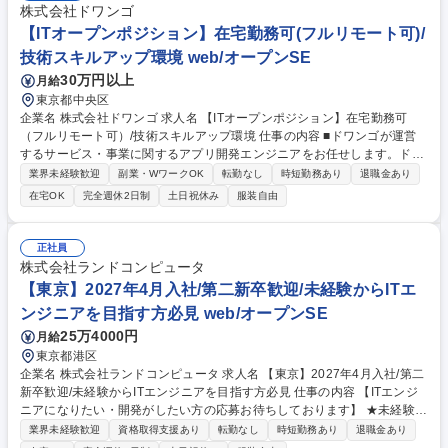
株式会社ドワンゴ
【ITオープンポジション】在宅勤務可(フルリモート可)/
技術スキルアップ環境 web/オープンSE
30万円以上
月給
東京都中央区
企業名 株式会社ドワンゴ 求人名 【ITオープンポジション】在宅勤務可
（フルリモート可）/技術スキルアップ環境 仕事の内容 ■ドワンゴが運営
するサービス・事業に関するアプリ開発エンジニアをお任せします。ドワ
ンゴに関心をお持ちいただいているものの、応募先職種に迷っている方は
業界未経験歓迎
副業・WワークOK
転勤なし
時短勤務あり
退職金あり
ぜひこちらからご応募ください。 【ポジション例】■「ニコニコ」サービ
在宅OK
完全週休2日制
土日祝休み
服装自由
スや角川ドワンゴ学園が運営するオンライン学校と連携した、オールイン
ワン学習におけるAndroid/iOS向けネイティブアプリ企画開発 ■「ニコニ
コ」サービスや「N高等学校・S高等学校」の運営業務や生徒指導を行う
正社員
ためのWebアプリやシステム開発・運用等 ■ファンクラブ運営サービス
株式会社ランドコンピュータ
「Sheeta」やチャンネル会員限定コンテンツを配信できる「ニコニコチャ
【東京】2027年4月入社/第二新卒歓迎/未経験からITエ
ンネルプラス」のアーキテクト 募集職種 【ITオープンポジション】在宅
ンジニアを目指す方必見 web/オープンSE
勤務可（フルリモート可）/技術スキルアップ環境
25万4000円
月給
東京都港区
企業名 株式会社ランドコンピュータ 求人名 【東京】2027年4月入社/第二
新卒歓迎/未経験からITエンジニアを目指す方必見 仕事の内容 【ITエンジ
ニアになりたい・開発がしたい方の応募お待ちしております】 ★未経験歓
迎/開発実務経験は不問 ★教育・研修制度が充実し、“教育のランド”といわ
業界未経験歓迎
資格取得支援あり
転勤なし
時短勤務あり
退職金あり
れる当社でSEとして確実に成長しませんか。 ■4月1日に新卒者と一緒に