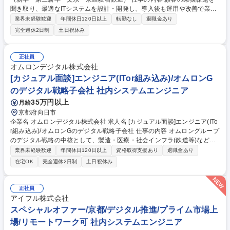
聞き取り、最適なITシステムを設計・開発し、導入後も運用や改善で業務
効率化を支える仕事です。チームで協力し未経験から成長できる環境が整
業界未経験歓迎
年間休日120日以上
転勤なし
退職金あり
っています。 【具体的業務】 ・業務システム・Webシステムの設計・開
完全週休2日制
土日祝休み
発 ・テスト・導入支援 ・システム運用・保守 ・インフラ関連業務（案件
による） 募集職種 【システムエンジニア】2027年4月入社（新卒・第二
新卒・文系・未経験者歓迎）
正社員
オムロンデジタル株式会社
[カジュアル面談]エンジニア(ITor組み込み)/オムロンG
のデジタル戦略子会社 社内システムエンジニア
35万円以上
月給
京都府向日市
企業名 オムロンデジタル株式会社 求人名 [カジュアル面談]エンジニア(ITo
r組み込み)/オムロンGのデジタル戦略子会社 仕事の内容 オムロングループ
のデジタル戦略の中核として、製造・医療・社会インフラ(鉄道等)などの
多様な領域で現場DXを推進。スキルや志向性に合わせ、カジュアル面談
業界未経験歓迎
年間休日120日以上
資格取得支援あり
退職金あり
を経て最適なエンジニアポジションを打診します。 【詳細】要件定義か
在宅OK
完全週休2日制
土日祝休み
ら、AI・クラウド等を活用したシステム設計・開発・導入まで一貫して参
画。DXプロジェクトの推進やデータ活用の企画・PoCから本番導入まで
担います。まずはカジュアル面談(書類選考あり)にて人事から組織や技術
正社員
の詳細をお伝えします。個別ポジションに閉じず、即戦力リーダー(係長
アイフル株式会社
相当)以上の役割で、あなたの経験を活かせる最適な挑戦の場をご提案し
スペシャルオファー/京都/デジタル推進/プライム市場上
ます。 募集職種 [カジュアル面談]エンジニア(ITor組み込み)/オムロンGの
場/リモートワーク可 社内システムエンジニア
デジタル戦略子会社