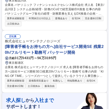
東京都品川区
企業名 パナソニック フィナンシャルエクセレンス株式会社 求人名 【東京/
品川区】システム企画/経理・財務のCoEで経営貢献/DX推進 仕事の内容
パナソニックグループ各社の経理・財務業務を支えるDX推進の企画・実
行を担います。生成AIやクラウド等の最新技術を活用し、現行業務の分析
業界未経験歓迎
年間休日120日以上
退職金あり
在宅OK
完全週休2日制
から課題抽出、会計業務の標準化・決算早期化をIT施策で実現します。 ・
土日祝休み
DX推進・業務改革：生成AI等を活用し、経理・財務業務の高度化・標準
化、シェアード化を含む全体最適化を推進 ・ITソリューション設計：要件
定義から導入・実装、PoCから本格展開まで統括。外部ベンダー連携や自
正社員
動化、データ基盤構築 ・ガバナンス強化：セキュリティを組み込んだ運用
株式会社ヒューマンテクノロジーズ
設計、IT内部統制の整備 ※専門性を高めながら、将来的にチームを牽引す
[障害者手帳をお持ちの方へ]自社サービス開発SE 残業2
るリーダーとしての活躍を期待するポジションです。 募集職種 【東京/品
0h/フルリモート勤務可 パッケージ開発
川区】システム企画/経理・財務のCoEで経営貢献/DX推進
31万5431円～56万3195円
月給
東京都港区
企業名 株式会社ヒューマンテクノロジーズ 求人名 [障害者手帳をお持ちの
方へ]自社サービス開発SE◎残業20h/フルリモート勤務可 仕事の内容 「KI
NG OF TIME」シリーズの一つとして提供しているクラウド人事労務シス
テム「KING OF TIME 人事労務」の要求事項から開発要件への落とし込み/
業界未経験歓迎
資格取得支援あり
転勤なし
時短勤務あり
在宅OK
社内調整/開発業務等,上流工程をメインで担当いただきます！ 【詳細】■
完全週休2日制
土日祝休み
服装自由
当社開発案件の要求事項から開発要件へ落とし込む工程(開発要件の作成
は英語で行います) ■要件に対する開発チームとの調整/Q&A対応 ■機能追
加案件のバックエンド・フロントエンド開発 ■カスタマーサポートからの
求人探し
入社まで
から
技術的な問い合わせへの回答 ■他メンバーが開発した機能のテスト・品質
サポートします！
保証 ■開発要望を分析し,開発仕様を策定 ■開発仕様書の日本語版と英語版