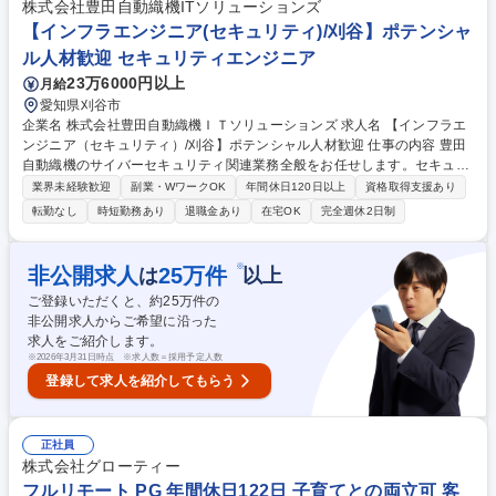
株式会社豊田自動織機ITソリューションズ
B面接可
【インフラエンジニア(セキュリティ)/刈谷】ポテンシャ
ル人材歓迎 セキュリティエンジニア
23万6000円以上
月給
愛知県刈谷市
企業名 株式会社豊田自動織機ＩＴソリューションズ 求人名 【インフラエ
ンジニア（セキュリティ）/刈谷】ポテンシャル人材歓迎 仕事の内容 豊田
自動織機のサイバーセキュリティ関連業務全般をお任せします。セキュリ
ティガバナンスや既定の整備中心＆インシデント対応が主となり、協力会
業界未経験歓迎
副業・WワークOK
年間休日120日以上
資格取得支援あり
社と共同しながら体制を構築します。 グループ企業とも関係性が良く、年
転勤なし
時短勤務あり
退職金あり
在宅OK
完全週休2日制
間の開発計画策定などの段階から入ることができ、中長期的にグループ企
業のセキュリティ向上に貢献していくことが可能な環境です。 ・サイバー
セキュリティ対策の企画構想～維持運営 ・豊田自動織機CSIRT及びSOC
※
非公開求人
25
万件
は
以上
の運営 ※EPP、EDR、脆弱性管理やフォレンジックなどのインシデント
ご登録いただくと、約
25
万件の
対応 募集職種 【インフラエンジニア（セキュリティ）/刈谷】ポテンシャ
非公開求人からご希望に沿った
ル人材歓迎
求人をご紹介します。
※
2026年3月31日時点 ※求人数＝採用予定人数
登録して求人を紹介してもらう
正社員
株式会社グローティー
フルリモート PG 年間休日122日 子育てとの両立可 客