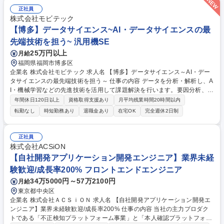
開発・構築・テスト・運用を主導する ■システムエンジニア：広範囲な専
正社員
門性を一定レベルで備え、プロジェクトの規模・難易度に応じて様々な役
株式会社モビテック
割を遂行する 募集職種 （関西）メガバンクのチャネルシステムのアプリ
【博多】データサイエンス~AI・データサイエンスの最
ケーション開発・保守SE
先端技術を担う~ 汎用機SE
25万円以上
月給
福岡県福岡市博多区
企業名 株式会社モビテック 求人名 【博多】データサイエンス～AI・デー
タサイエンスの最先端技術を担う～ 仕事の内容 データを分析・解析し、A
I・機械学習などの先進技術を活用して課題解決を行います。要因分析、異
常検知、将来予測、時系列解析、画像認識など幅広いテーマを担当し、要
年間休日120日以上
資格取得支援あり
月平均残業時間20時間以内
件定義（課題整理）からAIモデルの開発・実装 まで一連の業務に携わって
転勤なし
時短勤務あり
退職金あり
在宅OK
完全週休2日制
いただきます。 実務を通じてデータ分析・AI開発のスキルを磨くだけでな
く、製造業におけるDX推進や最新技術に触れながら、データサイエンテ
ィストとして成長できる環境です。また、Kaggleなどの社外コンペへの参
正社員
加やAI技術の勉強会など、継続的なスキルアップを支援する取り組みも行
株式会社ACSiON
っています。 募集職種 【博多】データサイエンス～AI・データサイエン
【自社開発アプリケーション開発エンジニア】業界未経
スの最先端技術を担う～
験歓迎/成長率200% フロントエンドエンジニア
34万5000円～57万2100円
月給
東京都中央区
企業名 株式会社ＡＣＳｉＯＮ 求人名 【自社開発アプリケーション開発エ
ンジニア】業界未経験歓迎/成長率200% 仕事の内容 当社の主力プロダク
トである「不正検知プラットフォーム事業」と「本人確認プラットフォー