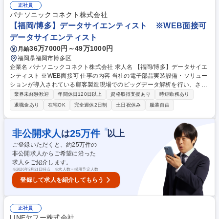
ケーション、データベース、テレビ会議等） ・社内システム企画導入プロ
正社員
ジェクト推進 募集職種 [大阪本社/社内SE]世界で3社しかない認証技術保
パナソニックコネクト株式会社
有/スタンダード上場の安定企業
【福岡/博多】データサイエンティスト ※WEB面接可
データサイエンティスト
36万7000円～49万1000円
月給
福岡県福岡市博多区
企業名 パナソニックコネクト株式会社 求人名 【福岡/博多】データサイエ
ンティスト ※WEB面接可 仕事の内容 当社の電子部品実装設備・ソリュー
ションが導入されている顧客製造現場でのビッグデータ解析を行い、さら
なるパフォーマンス向上のため以下のような業務をご担当いただきます。
業界未経験歓迎
年間休日120日以上
資格取得支援あり
時短勤務あり
・データ分析に基づく当社設備・ソリューションのシステム開発 顧客の製
退職金あり
在宅OK
完全週休2日制
土日祝休み
服装自由
造現場における電子部品実装ラインの稼働データや生産計画データなどを
解析し、人が考える以上の生産計画の自動最適化、トラブル・不良品の自
動予測等、稼働率・スループットの劇的な向上を実現するためのシステム
※
非公開求人
25
万件
は
以上
設計、開発を主導いただきます。 ・組織全体のデータリテラシー向上への
ご登録いただくと、約
25
万件の
貢献 募集職種 【福岡/博多】データサイエンティスト ※WEB面接可
非公開求人からご希望に沿った
求人をご紹介します。
※
2026年3月31日時点 ※求人数＝採用予定人数
登録して求人を紹介してもらう
正社員
LINEヤフー株式会社