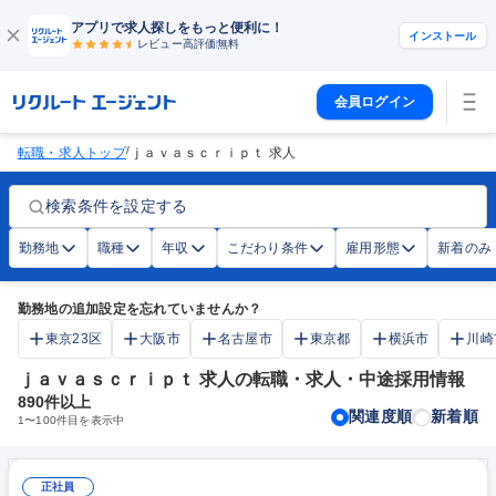
アプリで求人探しをもっと便利に！
インストール
レビュー高評価
無料
会員ログイン
/
転職・求人トップ
ｊａｖａｓｃｒｉｐｔ 求人
検索条件を設定する
勤務地
職種
年収
こだわり条件
雇用形態
新着のみ
勤務地の追加設定を忘れていませんか？
東京23区
大阪市
名古屋市
東京都
横浜市
川崎
ｊａｖａｓｃｒｉｐｔ 求人の転職・求人・中途採用情報
890
件以上
関連度順
新着順
1
〜
100
件目を表示中
正社員