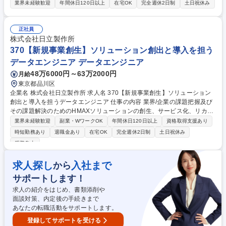
め、LIXILのIoT事業の成長と、人々の生活が豊かになる過程をダイレクト
業界未経験歓迎
年間休日120日以上
在宅OK
完全週休2日制
土日祝休み
に実感できる環境です。 入社後は、「IoT×住まい」に関わる「クラウドエ
ンジニア」として、以下業務に従事いただきます。 ・水回り製品のIoT化
に伴うクラウドシステム全体の設計・開発・運用 ・収集データの活用やデ
正社員
ータ分析に基づいたサービス改善 ・新しいIoT商品の開発･付加価値の提案
株式会社日立製作所
募集職種 ★【東京/クラウドエンジニア】IoT事業を牽引するコアメンバー
370【新規事業創生】ソリューション創出と導入を担う
データエンジニア データエンジニア
48万6000円～63万2000円
月給
東京都品川区
企業名 株式会社日立製作所 求人名 370【新規事業創生】ソリューション
創出と導入を担うデータエンジニア 仕事の内容 業界/企業の課題把握及び
その課題解決のためのHMAXソリューションの創生、サービス化、リカー
リング、新たな顧客の獲得や、既存顧客への新たな価値の提供により、ス
業界未経験歓迎
副業・WワークOK
年間休日120日以上
資格取得支援あり
ケールアップ/N倍化などご担当いただきます。 ■日立のMI・AIツールを直
時短勤務あり
退職金あり
在宅OK
完全週休2日制
土日祝休み
感的に使えるWebアプリの設計・開発・テスト・リリース・サポート ■化
服装自由
学・バイオなど素材産業全般のサービス開発案件のデータ基盤構築・Dev
Opsパイプライン構築・バックエンド開発 ■顧客のデータマネジメント支
求人探し
入社まで
から
援(データ定義、活用ルール検討、品質課題対応)及びPoC推進 募集職種 3
70【新規事業創生】ソリューション創出と導入を担うデータエンジニア
サポートします！
求人の紹介をはじめ、書類添削や
面談対策、内定後の手続きまで
あなたの転職活動をサポートします。
登録してサポートを受ける