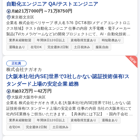
自動化エンジニア QA/テストエンジニア
21万7000円～71万8750円
月給
東京都文京区
企業名 株式会社ベリサーブ 求人名 576【ICT本部/メディアエレクトロニ
クス領域】テスト自動化エンジニア 仕事の内容 大手電機・電子メーカー
製品(TV/カメラ/ゲームなど)の開発プロジェクトにて、AI・自動化技術を
活用した品質エンジニアリングを担当いただきます。テスト自動化基盤の
業界未経験歓迎
年間休日120日以上
資格取得支援あり
時短勤務あり
構築や生成AIを活用した品質評価プロセス高度化 など、新しい品質ソリュ
退職金あり
在宅OK
完全週休2日制
土日祝休み
服装自由
ーションの開発・実装を推進するポジションです。 ■テスト自動化フレー
ムワークの設計/開発/運用 ■Python/Java等を用いたテストツール/動化プ
ログラムの開発 ■CI/CD環境へのテスト自動化の組み込み/運用 ■AI4QA(AI
正社員
を活用した品質保証)の実装/改善 ■QA4AI(AIシステムの品質評価)での評価
株式会社ナガオカ
環境/自動化基盤の構築 ■生成AIを活用したテスト設計/テストケース生成/
[大阪本社/社内SE]世界で3社しかない認証技術保有/ス
評価プロセスの高度化 等 募集職種 576【ICT本部/メディアエレクトロニ
タンダード上場の安定企業 総務
クス領域】テスト自動化エンジニア
32万円～42万円
月給
大阪府大阪市中央区
企業名 株式会社ナガオカ 求人名 [大阪本社/社内SE]世界で3社しかない認
証技術保有/スタンダード上場の安定企業 仕事の内容 当社の大阪本社にて
社内SE業務をご担当いただきます。 【具体的には下記】 ・国内子会社 社
内システム管理 ・業務パソコン運用保守対応（新規購入手配・キッティン
業界未経験歓迎
年間休日120日以上
資格取得支援あり
退職金あり
グ作業・データ移行作業・修理手配） ・社内エンドユーザーのヘルプデス
在宅OK
完全週休2日制
土日祝休み
ク対応 ・システム保守委託先ベンダーとの調整/発注手配 ・社内システム
運用保守対応（ネットワーク、セキュリティ、サーバ、AD、業務アプリ