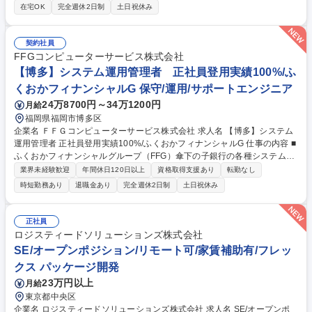
やS/4HANA（FI／CO／MM／SD等）導入・移行案件において、 要件定義
在宅OK
完全週休2日制
土日祝休み
から設計・開発・テスト、本稼働支援まで一連の工程に携わり、プロジェ
クトの推進を担っていただきます。また、顧客との要件調整や課題整理、
メンバーへの指示・レビューなど、プロジェクトリーダー的な役割も期待
契約社員
します。 【雇い入れ直後：上記内容全般】【変更の範囲：会社の定める業
FFGコンピューターサービス株式会社
務】 募集職種 【SAP（ABAP／SuccessFactors）エンジニア】フレック
【博多】システム運用管理者 正社員登用実績100%/ふ
ス◎/年休129日
くおかフィナンシャルG 保守/運用/サポートエンジニア
24万8700円～34万1200円
月給
福岡県福岡市博多区
企業名 ＦＦＧコンピューターサービス株式会社 求人名 【博多】システム
運用管理者 正社員登用実績100%/ふくおかフィナンシャルG 仕事の内容 ■
ふくおかフィナンシャルグループ（FFG）傘下の子銀行の各種システムの
稼働における資産管理や障害管理等、システム運用管理者としてご活躍い
業界未経験歓迎
年間休日120日以上
資格取得支援あり
転勤なし
ただきます。(◎これまでの正社員転換率は100％です) 【具体的な業務内
時短勤務あり
退職金あり
完全週休2日制
土日祝休み
容】 ・ホストシステムのスケジュール管理、ライブラリ管理 ・ユーザー
管理、登録管理 ・分散システムの資産管理 ・媒体管理、帳票管理 ・部内
の経費関連（予算実績） 募集職種 【博多】システム運用管理者 正社員登
正社員
用実績100%/ふくおかフィナンシャルG
ロジスティードソリューションズ株式会社
SE/オープンポジション/リモート可/家賃補助有/フレッ
クス パッケージ開発
23万円以上
月給
東京都中央区
企業名 ロジスティードソリューションズ株式会社 求人名 SE/オープンポ