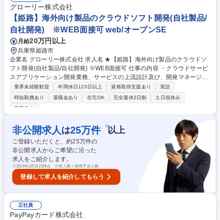
ータ分析に基づいたサービス改善 ・新しいIoT商品の開発･付加価値の提案
グローリー株式会社
募集職種 ★【愛知/クラウドエンジニア】IoT事業を牽引するコアメンバー
【姫路】海外向け製品のクラウドソフト開発(自社製品/
自社開発) ※WEB面接可 web/オープンSE
20万円以上
月給
兵庫県姫路市
企業名 グローリー株式会社 求人名 ★【姫路】海外向け製品のクラウドソ
フト開発(自社製品/自社開発) ※WEB面接可 仕事の内容 ・クラウドサービ
スアプリケーション開発業務、サービスの上流設計及び、開発マネージメ
ント業務 ・クラウドサービスアプリケーションのアーキテクチャ設計、実
業界未経験歓迎
年間休日120日以上
資格取得支援あり
英語
装テスト ・クラウドサービスの運用設計業務、および運用管理業務（ＳＲ
時短勤務あり
退職金あり
在宅OK
完全週休2日制
土日祝休み
Ｅ）、クラウドインフラの管理 ■開発環境：Windows ■言語：Java C言語
服装自由
C++ C# .NET 【労働環境】■多少の繁閑などはございますが、月の平均残
業時間は 10～20時間前後と長期就業し易い環境かと思います。 募集職種
※
非公開求人
25
万件
は
以上
★【姫路】海外向け製品のクラウドソフト開発(自社製品/自社開発) ※WE
B面接可
ご登録いただくと、約
25
万件の
非公開求人からご希望に沿った
求人をご紹介します。
※
2026年3月31日時点 ※求人数＝採用予定人数
登録して求人を紹介してもらう
正社員
PayPayカード株式会社