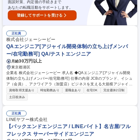
面談対策、内定後の手続きまで
あなたの転職活動をサポートします。
登録してサポートを受ける
正社員
株式会社ジェーシービー
QAエンジニア[アジャイル開発体制の立ち上げメンバ
ー/在宅勤務可] QA/テストエンジニア
30万円以上
月給
東京都港区
企業名 株式会社ジェーシービー 求人名 ◆QAエンジニア[アジャイル開発
体制の立ち上げメンバー/在宅勤務可] 仕事の内容 JCBのブランド、イシュ
ア（会員）、アクワイアラ（加盟店）ビジネスを支える大規模アジャイル
開発組織のQAチームメンバーとして、プロダクトの品質を高める活動を
資格取得支援あり
時短勤務あり
退職金あり
在宅OK
完全週休2日制
お任せします。 ◆プロダクト要求、仕様、技術設計書などのレビューやフ
土日祝休み
ィードバック ◆最適なテスト計画・環境構築（自動化含む）・設計・実
行・進捗管理 ◆プロダクト品質評価方法および品質評価基準値の策定 ◆
リリース後のモニタリングと品質分析、および品質改善活動 ◆ステークホ
正社員
ルダーに対するQAプロセスの説明、理解向上のための活動 ◆担当するQA
LINEヤフー株式会社
チームのマネジメント 募集職種 ◆QAエンジニア[アジャイル開発体制の立
【バックエンドエンジニア / LINEバイト】名古屋/フル
ち上げメンバー/在宅勤務可]
フレックス サーバーサイドエンジニア