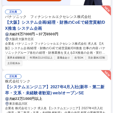
正社員
パナソニック フィナンシャルエクセレンス株式会社
【大阪】システム企画/経理・財務のCoEで経営貢献/D
X推進 システム企画
29万7000円～37万6500円
月給
大阪府大阪市北区
企業名 パナソニック フィナンシャルエクセレンス株式会社 求人名 【大
阪】システム企画/経理・財務のCoEで経営貢献/DX推進 仕事の内容 パナ
ソニックグループ各社の経理・財務業務を支えるDX推進の企画・実行を
担います。生成AIやクラウド等の最新技術を活用し、現行業務の分析から
業界未経験歓迎
年間休日120日以上
退職金あり
在宅OK
完全週休2日制
課題抽出、会計業務の標準化・決算早期化をIT施策で実現します。 ・DX
土日祝休み
推進・業務改革：生成AI等を活用し、経理・財務業務の高度化・標準化、
シェアード化を含む全体最適化を推進 ・ITソリューション設計：要件定義
から導入・実装、PoCから本格展開まで統括。外部ベンダー連携や自動
正社員
化、データ基盤構築 ・ガバナンス強化：セキュリティを組み込んだ運用設
株式会社リンク
計、IT内部統制の整備 ※専門性を高めながら、将来的にチームを牽引する
【システムエンジニア】2027年4月入社(新卒・第二新
リーダーとしての活躍を期待するポジションです。 募集職種 【大阪】シ
卒・文系・未経験者歓迎) web/オープンSE
ステム企画/経理・財務のCoEで経営貢献/DX推進
22万1000円以上
月給
東京都品川区
企業名 株式会社リンク 求人名 【システムエンジニア】2027年4月入社
（新卒・第二新卒・文系・未経験者歓迎） 仕事の内容 顧客の業務課題を