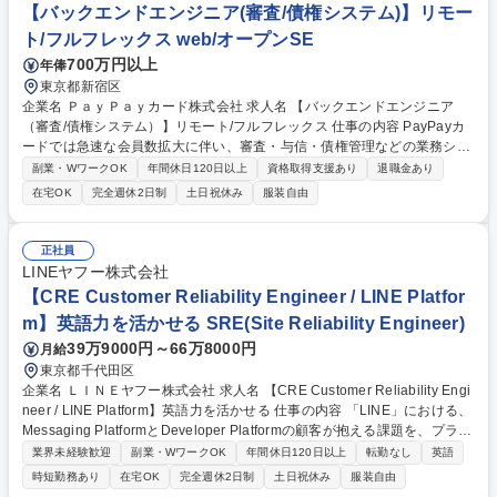
【バックエンドエンジニア(審査/債権システム)】リモー
ト/フルフレックス web/オープンSE
700万円以上
年俸
東京都新宿区
企業名 ＰａｙＰａｙカード株式会社 求人名 【バックエンドエンジニア
（審査/債権システム）】リモート/フルフレックス 仕事の内容 PayPayカ
ードでは急速な会員数拡大に伴い、審査・与信・債権管理などの業務シス
テムに対する要求が年々高度化しています。従来のベンダー依存体制を脱
副業・WワークOK
年間休日120日以上
資格取得支援あり
退職金あり
却～内製開発の強化に伴いエンジニアを増員募集しています。 本ポジショ
在宅OK
完全週休2日制
土日祝休み
服装自由
ンでは、PayPayカードの根幹を支える「審査システム」および「債権基
盤システム」の開発・改善に携わっていただきます。 リアルタイムな外部
API連携や大規模データ処理といった高い技術力が求められる環境で、高
正社員
信頼性・高パフォーマンスを実現するシステム設計と開発に主体的に取り
LINEヤフー株式会社
組むことを期待しています。 募集職種 【バックエンドエンジニア（審査/
【CRE Customer Reliability Engineer / LINE Platfor
債権システム）】リモート/フルフレックス
m】英語力を活かせる SRE(Site Reliability Engineer)
39万9000円～66万8000円
月給
東京都千代田区
企業名 ＬＩＮＥヤフー株式会社 求人名 【CRE Customer Reliability Engi
neer / LINE Platform】英語力を活かせる 仕事の内容 「LINE」における、
Messaging PlatformとDeveloper Platformの顧客が抱える課題を、プラッ
トフォームのドメイン知識と技術を持って解決・改善するCustomer Relia
業界未経験歓迎
副業・WワークOK
年間休日120日以上
転勤なし
英語
bility Engineer（CRE）を担当いただきます。 【主な業務内容】 ■日常的
時短勤務あり
在宅OK
完全週休2日制
土日祝休み
服装自由
に発生するCS運用業務の技術的な支援調査や問題解決対応■情報開示請求