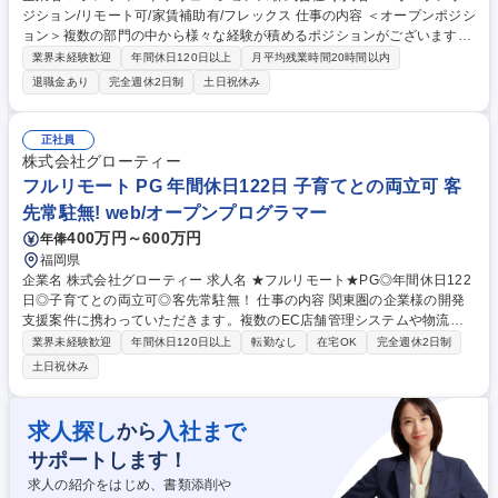
ジション/リモート可/家賃補助有/フレックス 仕事の内容 ＜オープンポジシ
ョン＞複数の部門の中から様々な経験が積めるポジションがございます。
ご経験やご志向にあわせご活躍いただける最適なポジションをご提案させ
業界未経験歓迎
年間休日120日以上
月平均残業時間20時間以内
ていただきます。まずはお気軽にご応募ください。 親会社である(株)ロジ
退職金あり
完全週休2日制
土日祝休み
スティードをはじめ、(株)日立製作所,日立Grのお客様、その他外販ユーザ
様向けに物流システムの企画・開発・提案などを行います。ロジスティー
ドソリューションズが中心となって、お客様の物流要件・運営現場の要件
正社員
確認から、設計作業・開発作業・導入テスト・稼働時の支援を行っており
株式会社グローティー
ます。【魅力】残業はフレックスタイム制、平均14.8時間/月、リモートワ
フルリモート PG 年間休日122日 子育てとの両立可 客
ーク率60％と働きやすい環境です。 募集職種 SE/オープンポジション/リ
先常駐無! web/オープンプログラマー
モート可/家賃補助有/フレックス
400万円～600万円
年俸
福岡県
企業名 株式会社グローティー 求人名 ★フルリモート★PG◎年間休日122
日◎子育てとの両立可◎客先常駐無！ 仕事の内容 関東圏の企業様の開発
支援案件に携わっていただきます。複数のEC店舗管理システムや物流シ
ステム、社内ドキュメント開発など多様な案件に参画可。フルリモート可
業界未経験歓迎
年間休日120日以上
転勤なし
在宅OK
完全週休2日制
なので地方在住の方や子育て中の方も活躍できます。 ■ECの複数店舗管理
土日祝休み
システム開発 ■物流システム企業の開発支援 ■社内ドキュメント開発企業
の開発支援 ■物流倉庫のピッキングのシステム開発 ■生産管理システムの
リプレイス ■関東圏企業の開発支援案件をフルリモートで担当 募集職種
求人探し
入社まで
から
★フルリモート★PG◎年間休日122日◎子育てとの両立可◎客先常駐無！
サポートします！
求人の紹介をはじめ、書類添削や