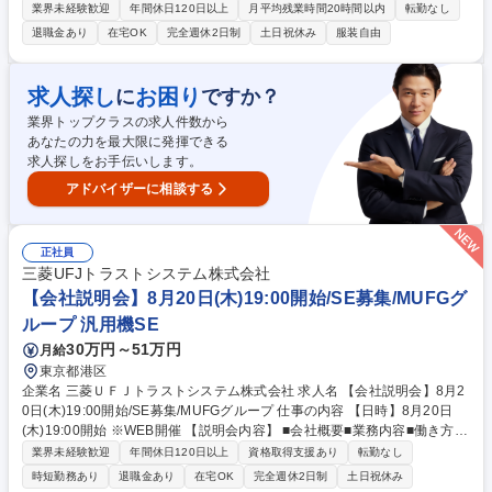
ム事業」の2事業について、アプリケーション開発をお任せいたします。
業界未経験歓迎
年間休日120日以上
月平均残業時間20時間以内
転勤なし
【具体的には】アプリケーション開発の企画、要件定義、設計、実装、テ
退職金あり
在宅OK
完全週休2日制
土日祝休み
服装自由
ストを行っていただきます 【一例】BtoBtoCのプラットフォームとなって
おり、弊社のプロダクトを利用いただくことで、導入企業様のその先にい
るエンドユーザーの安全を守ることにもつながっています。（敬称略・順
求人探し
お困り
に
ですか？
不同） ・セブン銀行様 ・メルカリ様 ・大手金融機関様 等 募集職種 【自
業界トップクラスの求人件数から
社開発アプリケーション開発エンジニア】業界未経験歓迎/成長率200%
あなたの力を最大限に発揮できる
求人探しをお手伝いします。
アドバイザーに相談する
正社員
三菱UFJトラストシステム株式会社
【会社説明会】8月20日(木)19:00開始/SE募集/MUFGグ
ループ 汎用機SE
30万円～51万円
月給
東京都港区
企業名 三菱ＵＦＪトラストシステム株式会社 求人名 【会社説明会】8月2
0日(木)19:00開始/SE募集/MUFGグループ 仕事の内容 【日時】8月20日
(木)19:00開始 ※WEB開催 【説明会内容】 ■会社概要■業務内容■働き方■
質疑応答 ほか 【職務内容】 最上流工程（システム企画）から参画可能な
業界未経験歓迎
年間休日120日以上
資格取得支援あり
転勤なし
環境において、アプリケーション開発・インフラ領域・DX領域をご担当
時短勤務あり
退職金あり
在宅OK
完全週休2日制
土日祝休み
いただきます。 ◆信託銀行のIT戦略実現のため、システム企画の提案から