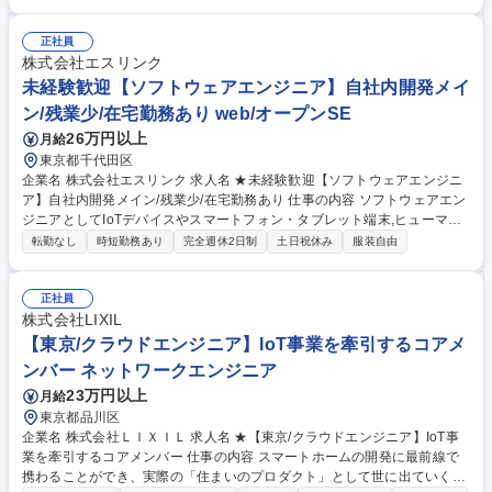
要件定義、設計、製造、テスト、移行、保守、運用まで、ユーザーに近い
立場で全ての工程に携わることが可能なポジションです。ご経験・ご志向
正社員
に応じて、将来的にはリーダーとして案件を牽引する役割を担っていただ
株式会社エスリンク
く想定です。 募集職種 【会社説明会】8月20日(木)19:00開始/SE募集/MU
未経験歓迎【ソフトウェアエンジニア】自社内開発メイ
FGグループ
ン/残業少/在宅勤務あり web/オープンSE
26万円以上
月給
東京都千代田区
企業名 株式会社エスリンク 求人名 ★未経験歓迎【ソフトウェアエンジニ
ア】自社内開発メイン/残業少/在宅勤務あり 仕事の内容 ソフトウェアエン
ジニアとしてIoTデバイスやスマートフォン・タブレット端末,ヒューマノ
イドロボットをはじめWebサービスに関わる開発を主にお任せします。A
転勤なし
時短勤務あり
完全週休2日制
土日祝休み
服装自由
ndroidOSのソースの解析などコアな業務にも携われます。 【開発案件
例】・AndroidOSのWi-Fi接続がどのように行われているか、また特定の
状況下のみ抑止制御を行うことは可能かの技術検証。 ・上記の技術検証を
正社員
利用したアプリ開発 【ワークライフバランス×スキルアップ環境】メイン
株式会社LIXIL
は自社内開発。開発に打ち込める環境が整っています。フレックスタイム
【東京/クラウドエンジニア】IoT事業を牽引するコアメ
制有。残業20h/月以下でメリハリをつけて、プライベートも大切にできる
ンバー ネットワークエンジニア
環境です。 募集職種 ★未経験歓迎【ソフトウェアエンジニア】自社内開
23万円以上
月給
発メイン/残業少/在宅勤務あり
東京都品川区
企業名 株式会社ＬＩＸＩＬ 求人名 ★【東京/クラウドエンジニア】IoT事
業を牽引するコアメンバー 仕事の内容 スマートホームの開発に最前線で
携わることができ、実際の「住まいのプロダクト」として世に出ていくた