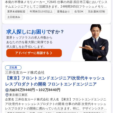
本発の半導体メモリメーカー_Y2645 仕事の内容 四日市工場においてシス
テムエンジニアとしてご活躍頂きます。24時間365日フラッシュメモリの
自動生産を続けている四日市工場において、ITの側面から安定稼働を支援
業界未経験歓迎
年間休日120日以上
退職金あり
在宅OK
完全週休2日制
いただきます。 ■半導体製造工程における自動化システムの開発・保守・
土日祝休み
運用業務 ■ITを活用した生産性向上、技術者効率向上、DX推進の企画及び
開発・運用業務 ■サイバーセキュリティ、情報セキュリティ、OTセキュリ
ティ、ITインフラ基盤の戦略立案・構築・運用業務 ■工場運営を支える基
求人探し
お困り
に
ですか？
幹業務システムの開発・保守・運用業務 募集職種 四日市【社内SE】業界
業界トップクラスの求人件数から
未経験歓迎/日本発の半導体メモリメーカー_Y2645
あなたの力を最大限に発揮できる
求人探しをお手伝いします。
アドバイザーに相談する
正社員
三井住友カード株式会社
【東京】フロントエンドエンジニア/次世代キャッシュ
レスプロダクトの開発 フロントエンドエンジニア
36万9440円～102万8440円
月給
東京都江東区
企業名 三井住友カード株式会社 求人名 【東京】フロントエンドエンジニ
ア/次世代キャッシュレスプロダクトの開発 仕事の内容 次世代キャッシュ
レスプロダクトの開発に携わっていただきます。特に、デザインシステム