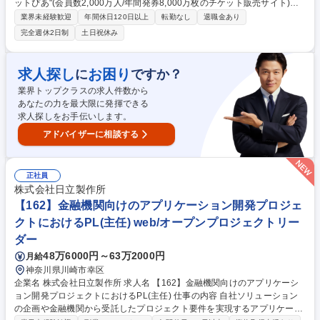
ットぴあ"(会員数2,000万人/年間発券8,000万枚のチケット販売サイト)を
中心としたWEBサイト・サービスのシステム開発・運用業務をお任せしま
業界未経験歓迎
年間休日120日以上
転勤なし
退職金あり
す。特設サイトURL:https://tech-lab.pia.jp/ 日本のエンタメ業界を支える
完全週休2日制
土日祝休み
チケット販売サイト「チケットぴあ」および関連サービスの開発・運用に
携わります。【具体的な業務内容】■新規システムの企画・設計・開発(サ
ービスの要件設計、アーキテクチャ設計、実装、テスト、リリースなど) ■
求人探し
お困り
に
ですか？
サービスを育てる保守運用業務(データ抽出や分析、トラブル対応、パフ
業界トップクラスの求人件数から
ォーマンスチューニングなど) 募集職種 [札幌/WEBエンジニア]未経験・第
あなたの力を最大限に発揮できる
二新卒歓迎/チケットぴあ◎/転勤無/研修充実
求人探しをお手伝いします。
アドバイザーに相談する
正社員
株式会社日立製作所
【162】金融機関向けのアプリケーション開発プロジェ
クトにおけるPL(主任) web/オープンプロジェクトリー
ダー
48万6000円～63万2000円
月給
神奈川県川崎市幸区
企業名 株式会社日立製作所 求人名 【162】金融機関向けのアプリケーシ
ョン開発プロジェクトにおけるPL(主任) 仕事の内容 自社ソリューション
の企画や金融機関から受託したプロジェクト要件を実現するアプリケーシ