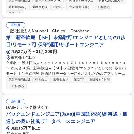
を活用した一貫性のあるUI/UXの構築を通じて、ユーザー体験の向上を目
業界未経験歓迎
副業・WワークOK
年間休日120日以上
資格取得支援あり
指します。 ■UIコンポーネントライブラリの設計・開発・管理を行い、プ
時短勤務あり
退職金あり
在宅OK
完全週休2日制
土日祝休み
ロダクト全体での一貫性を確保 ■ReactやVue.jsなどのモダンなフレーム
服装自由
ワークを活用したUIの実装 ■デザインシステムを基盤にデザイナーと密に
連携し、プロダクトのUI/UXを最適化 ■テスト駆動開発やコードレビュー
正社員
にて、高保守性のコードベースを維持 ■Webアプリケーションのパフォー
一般社団法人National Clinical Database
マンスを分析し、最適化を実施 募集職種 【東京】フロントエンドエンジ
第二新卒歓迎 【SE】未経験可/エンジニアとしての1歩
ニア/次世代キャッシュレスプロダクトの開発
目/リモート可 保守/運用/サポートエンジニア
27万円～31万300円
月給
東京都千代田区
企業名 一般社団法人Ｎａｔｉｏｎａｌ Ｃｌｉｎｉｃａｌ Ｄａｔａｂａｓ
ｅ 求人名 ★第二新卒歓迎★【SE】未経験可/エンジニアとしての1歩目/リ
モート可 仕事の内容 医療情報データベースを活用したWebアプリケーシ
ョン（主にソフトウェア）の開発・運用に携わっていただきます。まずは
業界未経験歓迎
転勤なし
退職金あり
在宅OK
完全週休2日制
既存システムの運用保守や改修を通じて、業務知識やシステム構成を理解
土日祝休み
していただきます。 その後は習熟度に応じて機能追加・設計・新規開発な
どにも段階的にチャレンジできます。医療業界は制度改定や研究内容の変
化も多く、単純な“仕様通りの開発”ではなく、現場と一緒にシステムを作
正社員
り上げていく面白さがあります。 【詳細】・既存Webシステムの運用・
DAIMUテック株式会社
保守 ・Java/JavaScriptを用いた機能改修 ・医療機関・研究者向けシステ
バックエンドエンジニア(Java)(中国語必須)/高待遇・風
ムの改善提案 など 募集職種 ★第二新卒歓迎★【SE】未経験可/エンジニ
通しの良い社風 データベースエンジニア
アとしての1歩目/リモート可
35万円以上
月給