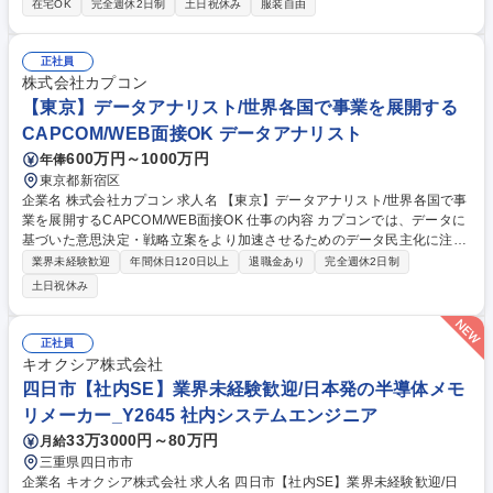
在宅OK
完全週休2日制
土日祝休み
服装自由
ご入社頂き、新人教育で共に習熟頂きます。 第二新卒の方でもスタートし
やすく、また、配属後もOJTトレーナーがサポート致します。【魅力】新
人教育を含め研修環境が充実しております。(技術研修・ヒューマンスキ
正社員
ルなど)3か月の新人教育期間でも資格にチャレンジいただきますが、専門
株式会社カプコン
の講師による指導もあり高い合格率を記録。(2025年度は第二新卒の方も
【東京】データアナリスト/世界各国で事業を展開する
含め、Java Bronze、Silver 100％の合格率) 募集職種 【東京】2027年4月
CAPCOM/WEB面接OK データアナリスト
入社/第二新卒歓迎/未経験からITエンジニアを目指す方必見
600万円～1000万円
年俸
東京都新宿区
企業名 株式会社カプコン 求人名 【東京】データアナリスト/世界各国で事
業を展開するCAPCOM/WEB面接OK 仕事の内容 カプコンでは、データに
基づいた意思決定・戦略立案をより加速させるためのデータ民主化に注力
しており、それを支えるデータアナリスト業務を担っていただきます。
業界未経験歓迎
年間休日120日以上
退職金あり
完全週休2日制
【具体的には】ユーザー行動ログ・アクセスログを使用した定量調査やア
土日祝休み
ンケート等を利用した定性調査など、データに基づく分析・プランニン
グ・施策立案をお任せします。また、エンジニアと連携し、データ分析基
盤の開発・構築・社内展開などにも携わっていただきます。 （業務内容の
正社員
変更の範囲）当社業務全般 募集職種 【東京】データアナリスト/世界各国
キオクシア株式会社
で事業を展開するCAPCOM/WEB面接OK
四日市【社内SE】業界未経験歓迎/日本発の半導体メモ
リメーカー_Y2645 社内システムエンジニア
33万3000円～80万円
月給
三重県四日市市
企業名 キオクシア株式会社 求人名 四日市【社内SE】業界未経験歓迎/日