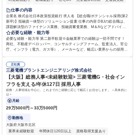
駅近5分以内
土日祝休み
第二新卒歓迎
寮・社宅あり
仕事の内容
食事補助あり
託児所あり
企業名 株式会社日本政策投資銀行 求人名 【総合職/ポテンシャル採用(第2
新卒)】投融資一体型のソリューション提案 仕事の内容 DBJの総合職は、
課題解決型のファイナンス業務、投融資審査業務、M＆Aなどアドバイザ
リー業務、地域戦略企画業務など、多様な業務に精通し、複数の専門性を
必要な経験・能力等
掛け合わせて広く社会に貢献していく職種です。 入社後は、横断的なロー
必要な経験・能力等 第二新卒歓迎※金融業界での経験は一切不問です！
テーションを経て適性や専門性に応じたキャリアを形成していただきま
商社、不動産デベロッパー、コンサルティングファーム、監査法人、官公
す。総合職として入社いただき、下記いずれかの部門でご活躍いただきま
庁、インフラ（電力、ガス等）、メーカーなど、幅広い業界からの採用実
す。※未経験の方に関しては、入行後3ヶ月間の金融の実務を学んでいた
績があります。 ＜求める人物像＞DBJでは、強い社会的使命感をもち、今
だく研修を準備しております。 ・法人RM業務・金融機能業務・コーポレ
後の日本のあり方を俯瞰する総合性と、金融分野のフロンティアを切り拓
ート・ナレッジ業務 ※それぞれの業務内容に関しては、別途その他労働条
正社員
く高い志を併せもった人材を求めています。ポテンシャル採用（第2新
三菱電機プラントエンジニアリング株式会社
件備考欄に記載 募集職種 【総合職/ポテンシャル採用(第2新卒)】投融資一
卒）では、金融業界での経験や知識を問いません。新たな時代を見据え
体型のソリューション提案
て、複雑化する社会課題の解決に向けて先鞭をつける役割を担いたい、と
【大阪】総務人事<未経験歓迎> 三菱電機G・社会イン
いう気概をお持ちの方を心待ちにしています。 学歴・資格 学歴：大学院
フラを支える/年休127日 採用人事
大学 語学力： 資格：
総務・人事領域を中心に、これまでのご経験に応じて幅広くお任せします。 ＜具体的に
は＞
月給
29万5000円～33万5000円
勤務地
大阪府大阪市北区
業界未経験歓迎
年間休日120日以上
資格取得支援あり