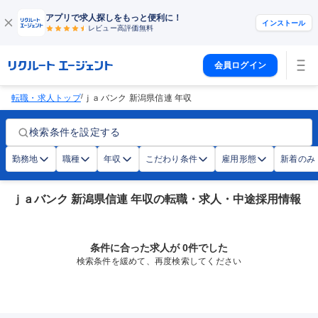
アプリで求人探しをもっと便利に！
インストール
レビュー高評価
無料
会員ログイン
/
転職・求人トップ
ｊａバンク 新潟県信連 年収
検索条件を設定する
勤務地
職種
年収
こだわり条件
雇用形態
新着のみ
ｊａバンク 新潟県信連 年収の転職・求人・中途採用情報
条件に合った求人が 0件でした
検索条件を緩めて、再度検索してください