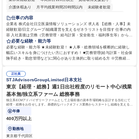
介護休暇あり
月平均残業時間20時間以内
未経験者歓迎
住宅手当あり
時短勤務あり
退職金あり
在宅OK
賞与あり
仕事の内容
育休あり
完全週休2日制
交通費支給
土日祝休み
寮・社宅あり
企業名 株式会社日立医薬情報ソリューションズ 求人名 【総務・人事】未
経験歓迎/日立グループ/組織運営を支えるゼネラリストを目指す 仕事の内
容 入社直後は労務（労務管理・給与計算・安全衛生・福利厚生等）からお
任せいたします。将来は総務・採用・教育業務へ守備範囲を広げ、組織運
必要な経験・能力等
営を支えるゼネラリストをめざせます。 ・初期業務：労働時間管理、給与
必要な経験・能力等 ★未経験歓迎！ ★人事・総務領域を横断的に経験し
計算、社会保険対応、福利厚生管理、安全衛生、健康経営推進等をお任せ
幅広いスキルを身につけたい方におすすめ！ ■労務管理(給与計算・社会保
します。ご経験に応じて、休職者管理など、幅広く経験を積んでいただき
険手続き・勤怠管理など)に関心があり主体的に取り組める方 ※労務経験
ます。 ・将来的な広がり：総務・採用・教育・税務対応・経営企画等。
者は早期にご活躍いただけます。 ■チームで仕事を推進できる方■将来は
★メンバーがマンツーマンで丁寧に教えるため、ご経験が浅くても安心！
マネジメント職として活躍したい 【尚可】■人事、労務、採用、教育業務
幅広く経験を積みたい意欲がある方に最適な環境です。 募集職種 【総
正社員
のご経験 ■労務管理（給与計算・社会保険手続き・勤怠管理など）の経験
STJAdvisorsGroupLimited日本支社
務・人事】未経験歓迎/日立グループ/組織運営を支えるゼネラリストを目
■衛生管理者の資格をお持ちの方 学歴・資格 学歴：大学院 大学 高専 短大
指す
専修学校 高校 語学力： 資格：
東京【経理・総務】週1日出社程度のリモート中心/残業
基本無/独立系ファーム 総務事務
独立系ECMアドバイザリーファームとして上場前後の資本市場戦略を設計する当社にて
経理・総務をお任せします。基礎的なバックオフィス業務からスタートし組織を支える専
任担当として広く活躍できる環境です。
年俸
400万円以上
勤務地
東京都千代田区