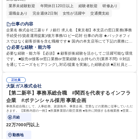
業界未経験歓迎
年間休日120日以上
経験者歓迎
研修あり
退職金あり
完全週休2日制
女性が活躍中
交通費支給
土日祝休み
仕事の内容
企業名 株式会社三菱ＵＦＪ銀行 求人名 【東京都】本支店の窓口業務(事務
手続受付/資産運用提案)/後方事務/ロビー応対 仕事の内容 ★バックオフィ
スではなく顧客折衝を含む職種です★ 国内の本支店等にて下記の業務に従
事していただきます。 ■窓口/後方/ロビーにて事務手続等の受付・オペレ
必要な経験・能力等
ーション、お客様対応 ■窓口にて、ご来店された個人のお客様に対して金
必要な経験・能力等 【必須】★顧客折衝経験を活かしてご活躍可能な環境
融商品のご提案 ■効率的な事務運用の検討・構築等 ≪業務紹介：ご応募前
です。 ■販売or接客or窓口業務or営業経験をお持ちの方(業界不問) ※対話
に必ずご覧ください≫ ※記事 https://www.mysite.bk.mufg.jp/career/circle/
を通じてニーズをヒアリングし対応/提案を実施した経験必須 ■正社員とし
article17/ ※動画 https://youtu.be/H-S7HaJqqbg 募集職種 【東京都】本支
ての就業経験1年以上 【歓迎】■金融業界での就業経験■銀行での預金為替
店の窓口業務(事務手続受付/資産運用提案)/後方事務/ロビー応対
事務経験 ■金融商品の提案・販売経験 ≪魅力≫研修やOJT環境が整ってい
正社員
るので安心して入行いただけます。 幅広いキャリアの選択肢があり、公募
大阪ガス株式会社
や社内副業等を活用し、 一人ひとりが挑戦できるカルチャーが浸透してい
ます。 学歴・資格 学歴：大学院 大学 高専 短大 専修学校 高校 語学力：
【第二新卒】事務系総合職 #関西を代表するインフラ
資格：
企業 #ポテンシャル採用 事業企画
事務系総合職として、人事総務、資源海外、事業企画、営業などの業務に従事していただ
きます。 【業務内容の一例】■所属事業部の勤労業務 ■海外に関係する各種業務 ■営業部
門の企画スタッフ、ルート営業
月給
22万7000円以上
勤務地