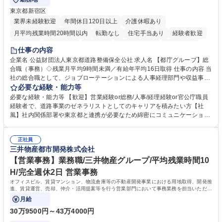
東京都新宿区
業界未経験歓迎
年間休日120日以上
介護休暇あり
月平均残業時間20時間以内
転勤なし
住宅手当あり
経験者歓迎
研修あり
退職金あり
賞与あり
完全週休2日制
交通費支給
仕事の内容
駅近5分以内
資格取得手当あり
食事補助あり
企業名 公益財団法人東京都道路整備保全公社 求人名 【都庁グループ】総
合職（事務）◇残業月平均9時間未満／有給年平均16日取得 仕事の内容 当
社の総合職として、ジョブローテーションによる人事経理部門や収益事業
等のフロント部門の部署等幅広い部署での業務をお任せいたします。研修
必要な経験・能力等
制度やキャリア支援が充実しております！ ※下記業務詳細 【業務詳細】■
必要な経験・能力等 【歓迎】営業経験or総務/人事/経理経験or官公庁職員
管理部門：広報、人事、経理など当公社の運営に係る管理業務 ■収益部
経験者で、道路事業のゼネラリストとしてのキャリアを積みたい方【社
門：駐車場の新規開拓、管理運営、新宿駅西口広場の「イベントコーナ
風】社内関係部署や東京都と連携が必要なため綿密にコミュニケーション
ー」などの管理運営 ■道路部門：整備の急がれる骨格幹線道路や木造住宅
を図っています。 【業務の魅力】■幅広く携われる：総合職（事務）で
密集地域の特定整備路線の用地取得、道路に関する普及啓発事業、都内の
は、駐車場の管理運営や道路用地の取得、公益財団法人の中枢を担う管理
道路施設や道路工事現場の見学ツアー事業 ※入社後は上記いずれかの部門
正社員
部門など多岐に渡る業務を経験できます。 ■様々なプロジェクト：駐車場
三井物産都市開発株式会社
へ配属。※業務内容変更の範囲：会社の定める業務 募集職種 【都庁グル
事業の他、新宿駅西口広場内に設置された照明を兼ねた広告「ブライトサ
ープ】総合職（事務）◇残業月平均9時間未満／有給年平均16日取得
イン」の管理運営を行うなど、事業収益を生み出す活動を積極的に行って
【営業事務】業務職/三井物産グループ/平均残業時間10
います。 学歴・資格 学歴：大学院 大学 高専 短大 専修学校 高校 語学力：
H/完全週休2日 営業事務
資格：
オフィスビル、賃貸マンション、物流倉庫等の不動産開発事業における用地取得、開発推
進、賃貸運営、売却、仲介・活用提案等を行う営業部門において事務業務を担当いただき
ます。
月給
30万9500円～43万4000円