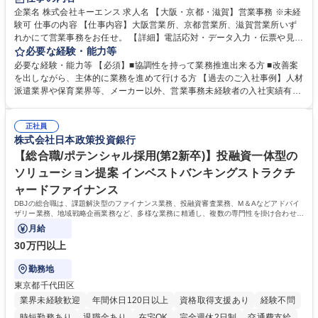
企業名 株式会社キーエンス 求人名 【大阪・京都・滋賀】営業事務 ※未経
験可 仕事の内容 【仕事内容】大阪営業所、京都営業所、滋賀営業所いず
れかにて営業事務をお任せ。 【詳細】電話応対・データ入力・伝票や見積
の作成・カタログ送付・来客対応・営業所内で発生する事務業務や業務改
必要な経験・能力等
善をお任せ。 【教育制度】ご入社後、育成担当とペアになりながらOJTに
必要な経験・能力等 【必須】■協調性を持って業務推進出来る方 ■改善案
て業務を覚えていただくことが可能です。業務システムがきちんと構築さ
を出しながら、主体的に業務を進めて行ける方 【過去のご入社事例】人材
れているため、スムーズに仕事に慣れることができる環境です。また、
派遣業界や保育業界等、メーカー以外、営業事務未経験者の入社実績有
「チームで成果を出す文化」があり、良いやり方を積極的に共有しながら
【当社の事務職について】単なる事務ではなく主体性を発揮したサポート
常に改善を目指す風土のため、安心して業務に取り組んでいただけます。
により、キーエンスの付加価値向上に貢献します。ベースの定型業務に加
募集職種 【大阪・京都・滋賀】営業事務 ※未経験可
正社員
えて、お客様や社員の状況に合わせ、能動的なサポート、改善の動きも期
株式会社日本政策投資銀行
待され。組織を支えるスペシャリストとして、チームに貢献し、結果的に
社員から頼られる存在になることができます。平均19:30の退勤以降の業
【総合職/ポテンシャル採用(第2新卒)】投融資一体型の
務の持ち帰りも禁止されており、メリハリのある働き方となります。 学
ソリューション提案 インベストバンキングストラクチ
歴・資格 学歴：大学院 大学 高専 短大 語学力： 資格：
ャードファイナンス
DBJの総合職は、課題解決型のファイナンス業務、投融資審査業務、M＆Aなどアドバイ
ザリー業務、地域戦略企画業務など、多様な業務に精通し、複数の専門性を掛け合わせて
広く社会に貢献していく職種です。
月給
30万円以上
勤務地
東京都千代田区
業界未経験歓迎
年間休日120日以上
資格取得支援あり
経験不問
時短勤務あり
退職金あり
在宅OK
完全週休2日制
交通費支給