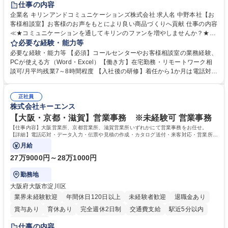
仕事の内容
企業名 キリンアンドコミュニケーションズ株式会社 求人名 中野本社【お
客様相談室】お客様のお声をもとにより良い商品づくりへ貢献 仕事の内容
≪★コミュニケーションを通してキリンのファンを増やしませんか？★≫
お客様のお声をより良い商品づくりに活かしていく上で、窓口となるお客
必要な経験・能力等
様相談室でのお仕事です。 日々お客様からいただくキリングループへのご
必要な経験・能力等 【必須】コールセンターやお客様相談室の業務経験、
意見を、企業活動に活かしています。お客様からの声に迅速かつ誠意をも
PCが使える方（Word・Excel）【働き方】在宅勤務・リモートワーク相
って対応、情報提供するとともにグループ内活動に反映しています。 【具
談可/月平均残業7～8時間程度 【入社後の研修】着任から1か月は電話対応
体的には】電話応対、メール、お手紙対応、ご指摘品調査報告書作成、有
のOJTを中心に実施し、電話対応に慣れた段階でメール・手紙のOJTを実
人チャットボット対応など。 【1日の対応件数】■電話：月間一人当たり
施する予定です。独り立ち以降もしっかりフォローする体制を整えていま
平均100件前後■メール・手紙：同上40件前後 募集職種 中野本社【お客様
正社員
すのでご安心ください。 【当社について】キリングループの広報機能を担
株式会社キーエンス
相談室】お客様のお声をもとにより良い商品づくりへ貢献
う会社として、お客様との出会いを大切にし、磨き上げたホスピタリティ
を込めてコミュニケーションをとりながら広報関連業務を行っておりま
【大阪・京都・滋賀】営業事務 ※未経験可 営業事務
す。 学歴・資格 学歴：大学院 大学 高専 短大 専修学校 高校 語学力： 資
【仕事内容】大阪営業所、京都営業所、滋賀営業所いずれかにて営業事務をお任せ。
格：
【詳細】電話応対・データ入力・伝票や見積の作成・カタログ送付・来客対応・営業所内
で発生する事務業務や業務改善をお任せ。
月給
27万9000円～28万1000円
勤務地
大阪府大阪市淀川区
業界未経験歓迎
年間休日120日以上
未経験者歓迎
退職金あり
賞与あり
育休あり
完全週休2日制
交通費支給
駅近5分以内
土日祝休み
仕事の内容