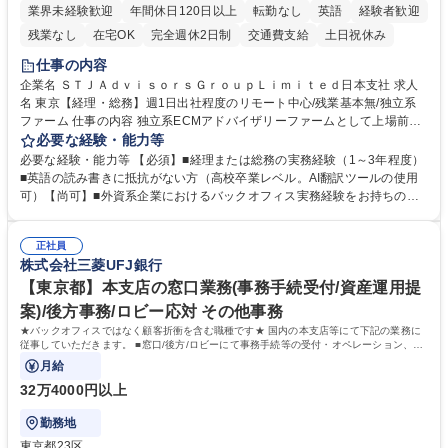
業界未経験歓迎
年間休日120日以上
転勤なし
英語
経験者歓迎
残業なし
在宅OK
完全週休2日制
交通費支給
土日祝休み
仕事の内容
企業名 ＳＴＪＡｄｖｉｓｏｒｓＧｒｏｕｐＬｉｍｉｔｅｄ日本支社 求人
名 東京【経理・総務】週1日出社程度のリモート中心/残業基本無/独立系
ファーム 仕事の内容 独立系ECMアドバイザリーファームとして上場前後
の資本市場戦略を設計する当社にて経理・総務をお任せします。基礎的な
必要な経験・能力等
バックオフィス業務からスタートし組織を支える専任担当として広く活躍
必要な経験・能力等 【必須】■経理または総務の実務経験（1～3年程度）
できる環境です。 ■日常経理、月次および年次決算サポート業務 ■本国
■英語の読み書きに抵抗がない方（高校卒業レベル。AI翻訳ツールの使用
（グローバル）との英文メール対応（AI翻訳ツール等を使用しての対応で
可）【尚可】■外資系企業におけるバックオフィス実務経験をお持ちの方
問題ございません） ■オフィス環境整備、郵便物の発送・受取等の総務業
【必須・尚可要件】簿記などの特別な資格や、TOEIC等のスコアは求めて
務全般 ■その他バックオフィス関連サポート ※ご経験に合わせて無理なく
おりません。日々の事務処理を丁寧かつ正確に行える方を歓迎します。
業務をお任せします。残業も基本的には発生せず、ご自身のペースで業務
正社員
【働き方について】現在は週4日程度の在宅勤務を実施しており、ワーク
株式会社三菱UFJ銀行
を進めやすく定着率の高い環境です。 募集職種 東京【経理・総務】週1日
ライフバランスを重視する方に最適な環境です（フルリモートも面接で相
出社程度のリモート中心/残業基本無/独立系ファーム
談可）。【求める人物像】幅広いバックオフィス業務に柔軟に対応でき、
【東京都】本支店の窓口業務(事務手続受付/資産運用提
社内外と円滑にコミュニケーションを取りながら業務を推進できる方 学
案)/後方事務/ロビー応対 その他事務
歴・資格 学歴：大学院 大学 高専 短大 専修学校 高校 語学力： 資格：
★バックオフィスではなく顧客折衝を含む職種です★ 国内の本支店等にて下記の業務に
従事していただきます。 ■窓口/後方/ロビーにて事務手続等の受付・オペレーション、お
客様対応
月給
32万4000円以上
勤務地
東京都23区