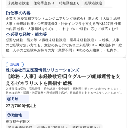
未経験者歓迎
住宅手当あり
時短勤務あり
経験者歓迎
退職金あり
在宅OK
賞与あり
完全週休2日制
交通費支給
仕事の内容
駅近5分以内
土日祝休み
服装自由
寮・社宅あり
食事補助あり
企業名 三菱電機プラントエンジニアリング株式会社 求人名 【大阪】総務
人事＜未経験歓迎＞◇三菱電機G・社会インフラを支える/年休127日 仕事
の内容 総務・人事領域を中心に、これまでのご経験に応じて幅広くお任せ
します。 ＜具体的には＞ ・総務/人事労務（給与・社保・勤怠管理など）
必要な経験・能力等
・採用・教育研修 ・福利厚生運用 など ※基本的には事務所勤務ですが、
必要な経験・能力等 ＜職種未経験歓迎・業界未経験歓迎＞ ～総務、人事
採用や教育等の業務内容により、関西圏以外への日帰り・宿泊を伴う国内
のご経験が無い方でも、意欲のある方であれば未経験OK～ ■歓迎条件：総
出張もございます。 ※担当業務を持ちつつ、お互いに助け合いながら、総
務、人事のご経験をお持ちの方（業界不問） ■求める人物像：・社内外の
務部という組織として協力しながら進める体制です。 募集職種 【大阪】
関係各部門との調整を率先して行い、業務を円滑に遂行できる協調性やコ
総務人事＜未経験歓迎＞◇三菱電機G・社会インフラを支える/年休127日
ミュニケーション能力を持っている方 ・人事総務領域に興味がありゼネラ
正社員
リスト志向をお持ちの方 学歴・資格 学歴：大学院 大学 語学力： 資格：
株式会社日立医薬情報ソリューションズ
【総務・人事】未経験歓迎/日立グループ/組織運営を支
えるゼネラリストを目指す 総務
入社直後は労務（労務管理・給与計算・安全衛生・福利厚生等）からお任せいたします。
将来は総務・採用・教育業務へ守備範囲を広げ、組織運営を支えるゼネラリストをめざせ
ます。
月給
27万7000円以上
勤務地
東京都千代田区
業界未経験歓迎
年間休日120日以上
資格取得支援あり