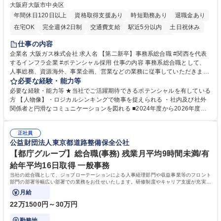
大阪府大阪市中央区
年間休日120日以上
資格取得支援あり
時短勤務あり
退職金あり
在宅OK
完全週休2日制
交通費支給
駅近5分以内
土日祝休み
服装自由
第二新卒歓迎
寮・社宅あり
食事補助あり
仕事の内容
企業名 大阪ガス株式会社 求人名 【第二新卒】事務系総合職 #関西を代表
するインフラ企業 #ポテンシャル採用 仕事の内容 事務系総合職として、
人事総務、資源海外、事業企画、営業などの業務に従事していただきま
す。 【業務内容の一例】■所属事業部の勤労業務 ■海外に関係する各種業
必要な経験・能力等
務 ■営業部門の企画スタッフ、ルート営業 【キャリアパス】入社後の配属
必要な経験・能力等 ★当社でご活躍期待できるポテンシャルを有している
ポジションで一定期間ご活躍頂いた後、本人の適性及び将来のキャリアを
方 【人物像】・ロジカルシンキングで物事を捉えられる ・社内及び社外
鑑みてジョブローテーションを行います。 【育成】OJTでの現場育成や研
関係者と円滑なコミュニケーションを図れる ■2024年度から2026年度ま
修カリキュラムを通じて、Daigasグループの業務で必要となる知識につい
での3ヵ年を対象とする「Daigasグループ中期経営計画2026」を策定しま
て学んでいただきます。 募集職種 【第二新卒】事務系総合職 #関西を代
した。https://www.osakagas.co.jp/company/press/pr2024/1777576_564
表するインフラ企業 #ポテンシャル採用
正社員
72.html ■エネルギーセキュリティの不安定化や気候変動による自然災害の
公益財団法人東京都道路整備保全公社
甚大化など、これまで以上に社会課題解決の重要性が高まっています。
「未来の日常」の創造に向けて持続可能な社会の実現に貢献してまいりま
【都庁グループ】総合職(事務) 残業月平均9時間未満/有
す。 学歴・資格 学歴：大学院 大学 語学力： 資格：
給年平均16日取得 一般事務
当社の総合職として、ジョブローテーションによる人事経理部門や収益事業等のフロント
部門の部署等幅広い部署での業務をお任せいたします。研修制度やキャリア支援が充実し
ております！ ※下記業務詳細
月給
22万1500円～30万円
勤務地