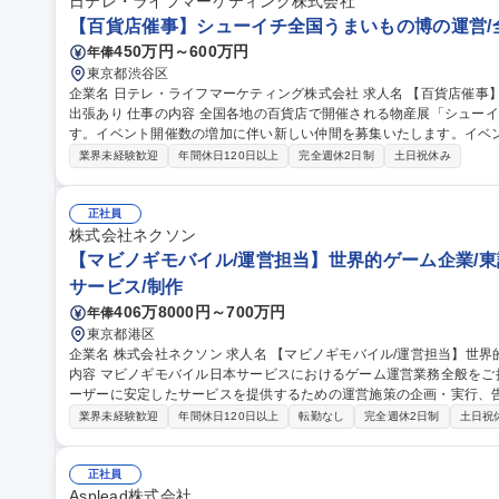
サポート/BPO管理】オンライントレカ/エンタメ/急成長中★
日テレ・ライフマーケティング株式会社
【百貨店催事】シューイチ全国うまいもの博の運営/
450万円～600万円
年俸
東京都渋谷区
企業名 日テレ・ライフマーケティング株式会社 求人名 【百貨店催事】シューイチ全国うまいもの博の運営/全国
出張あり 仕事の内容 全国各地の百貨店で開催される物産展「シューイチ全国うまいもの博」を担当いただきま
す。イベント開催数の増加に伴い新しい仲間を募集いたします。イベ
わっていただきます ■「シューイチ全国うまいもの博」の運営 ※メイン業務 1.イベントへの出店社誘致および管
業界未経験歓迎
年間休日120日以上
完全週休2日制
土日祝休み
理業務 2.イベントスペースの運営会社等に対する実務交渉及びイベン
ント実施場所での運営サポート業務 ※宿泊を伴う国内出張があります。 ■出店運営事務 募
シューイチ全国うまいもの博の運営/全国出張あり
正社員
株式会社ネクソン
【マビノギモバイル/運営担当】世界的ゲーム企業/東
サービス/制作
406万8000円～700万円
年俸
東京都港区
企業名 株式会社ネクソン 求人名 【マビノギモバイル/運営担当】世界的ゲーム企業/東証プライム市場上場 仕事の
内容 マビノギモバイル日本サービスにおけるゲーム運営業務全般を
ーザーに安定したサービスを提供するための運営施策の企画・実行、
営 など、Liveサービス運営に関わる幅広い業務をご担当いただきます。 また、ゲーム内イベントと連動したSNS
業界未経験歓迎
年間休日120日以上
転勤なし
完全週休2日制
土日祝
施策やユーザーコミュニケーションの企画・運営を通じて、ユーザー
向上を推進していただきます。 募集職種 【マビノギモバイル/運営担当】世界的ゲーム企業/東証プライム市場上
場
正社員
Asplead株式会社