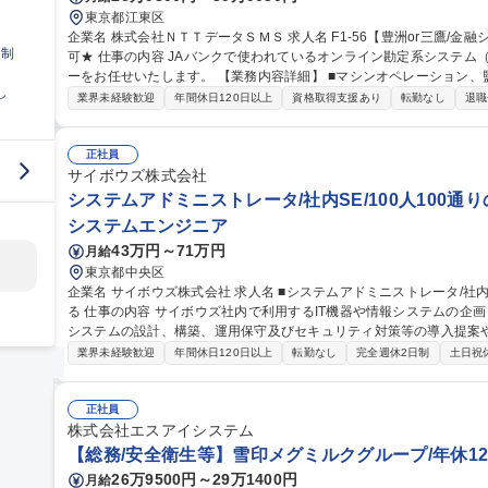
東京都江東区
企業名 株式会社ＮＴＴデータＳＭＳ 求人名 F1-56【豊洲or三鷹/金融システムの運用管理】★26歳以下限定未経験
日制
可★ 仕事の内容 JAバンクで使われているオンライン勘定系システム（金融勘定システム）の運用管理オペレータ
ーをお任せいたします。 【業務内容詳細】 ■マシンオペレーション、監視、インシデント対応 ■システム開発に伴
し
う運用受け入れ推進 ■改善活動、各種報告書作成 【業務の魅力】 IT
業界未経験歓迎
年間休日120日以上
資格取得支援あり
転勤なし
退職
を担当することができます。 募集職種 F1-56【豊洲
正社員
サイボウズ株式会社
システムアドミニストレータ/社内SE/100人100通
システムエンジニア
43万円～71万円
月給
東京都中央区
企業名 サイボウズ株式会社 求人名 ■システムアドミニストレータ/社内SE/100人100通りのマッチングをITで支え
る 仕事の内容 サイボウズ社内で利用するIT機器や情報システムの企画・設計・調達・運用を担っています。情報
システムの設計、構築、運用保守及びセキュリティ対策等の導入提案
【業務内容】■サイボウズの働き方を支えるITシステムの設計/構築/運用保守■
業界未経験歓迎
年間休日120日以上
転勤なし
完全週休2日制
土日祝
用保守■社内用オンプレミスサーバーの設計・運用保守■拠点の構築・
※当社の企業理念を実現するための社内環境づくり、つまり「チームワ
でも、どこでも、誰とでも、最高の仕事ができるITを提供する」をミッションとしていま
正社員
ドミニストレータ/社内SE/100人100通りのマッチングをITで支える
株式会社エスアイシステム
【総務/安全衛生等】雪印メグミルクグループ/年休12
26万9500円～29万1400円
月給