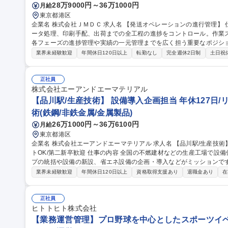
28万9000円～36万1000円
月給
東京都港区
企業名 株式会社ＪＭＤＣ 求人名 【発送オペレーションの進行管理】 仕事の内容 案件受注から納期に合わせたデ
ータ処理、印刷手配、出荷までの全工程の進捗をコントロール。作業
各フェーズの進捗管理や実績の一元管理までを広く担う重要なポジションです [1]内製業務：品質チ
対応・資材管理 [2]外注業務：発注進行 [3]進行管理・事務： ・案件コ
業界未経験歓迎
年間休日120日以上
転勤なし
完全週休2日制
土日祝
客対応：納品書等作成、連絡、問い合わせ ・クロージング：実績・書類管理、データ一
レーションの進行管理】
正社員
株式会社エーアンドエーマテリアル
【品川駅/生産技術】 設備導入企画担当 年休127日/
術(鉄鋼/非鉄金属/金属製品)
26万1000円～36万6100円
月給
東京都港区
企業名 株式会社エーアンドエーマテリアル 求人名 【品川駅/生産技術】◆設備導入企画担当◆年休127日/リモー
トOK/第二新卒歓迎 仕事の内容 全国の不燃建材などの生産工場で設備保全・生産管理等を行っている生産グルー
プの統括や設備の新設、省エネ設備の企画・導入などがミッションです。 
的には】工事や設備リニューアルの審査・稟議対応／新しい省エネ・
業界未経験歓迎
年間休日120日以上
資格取得支援あり
退職金あり
在
の全国展開業務 【入社後】まずは工場の状況把握、設備確認、G会社の担当者との連携をしやすくするために先
輩に同行し、全国の工場を訪問します。 ＜業務の変更範囲：当社の定める業務＞ 募集職種 【品
◆設備導入企画担当◆年休127日/リモートOK/第二新卒歓迎
正社員
ヒトトヒト株式会社
【業務運営管理】プロ野球を中心としたスポーツイベ