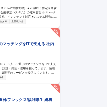
ILに基づいた大規模金融システムの運用業務
金あり
土日祝休み
or三鷹/金融システムの運用管理】★26歳以下限定未経験可★
りのマッチングをITで支える 社内
や展開等のサービスを提供しています。
社内用IaaS/SaaS/Idpの設計/構築/運
休み
増床に伴うIT設備の設計、構築、運用保守
ークあふれる“会社”を創る」ために「いつ
す 募集職種 ■システムア
5日/フレックス/福利厚生 総務