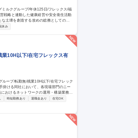
たな土壌を創造する攻めの総務としての役
祝休み
クト推進 ■労災対応および再発防止施策の
の構築および改善推進★単なるルーティン業
一貫対応を進めていく総務業務です。 募
ックス/福利厚生◎
残業10H以下/在宅フレックス有
点におけるネットワークの運用・構築業務を
し
時短勤務あり
退職金あり
在宅OK
プロジェクト立ち上げ、スケジューリングお
らのニーズヒアリング・課題の具現化/実行
理、推進/ベンダーコントロール 募集職
/在宅フレックス有