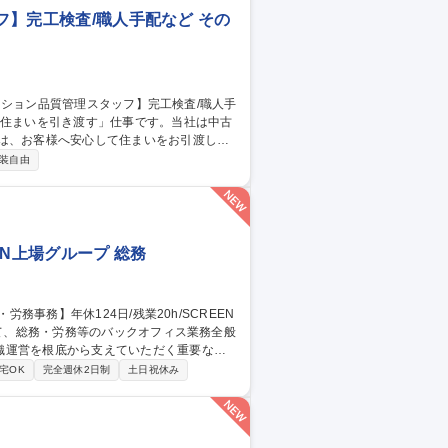
ッフ】完工検査/職人手配など その
のは、お客様へ安心して住まいをお引渡しす
装自由
の品質チェック■是正箇所の確認・写真撮影
■近隣へのご挨拶■キーボックスの回収など
真管理が可能です。 募集職種 【年
配など
EN上場グループ 総務
織運営を根底から支えていただく重要なポ
宅OK
完全週休2日制
土日祝休み
ト含む） ■従業員の入社から退社に至るまで
および法定調書の作成・提出業務 ■その他、
範囲】当社の指定する業務 募集職種