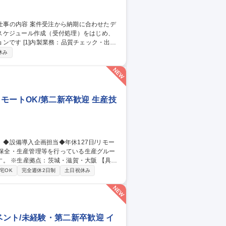
スケジュール作成（受付処理）をはじめ、
ェック・出荷
ントロール：月150～350件の進捗管理 ・顧
休み
元化 募集職種 【発送オペ
リモートOK/第二新卒歓迎 生産技
※生産拠点：茨城・滋賀・大阪 【具体
省人設備などの検討・紹介・導入／新設備
宅OK
完全週休2日制
土日祝休み
川駅/生産技術】
ント/未経験・第二新卒歓迎 イ