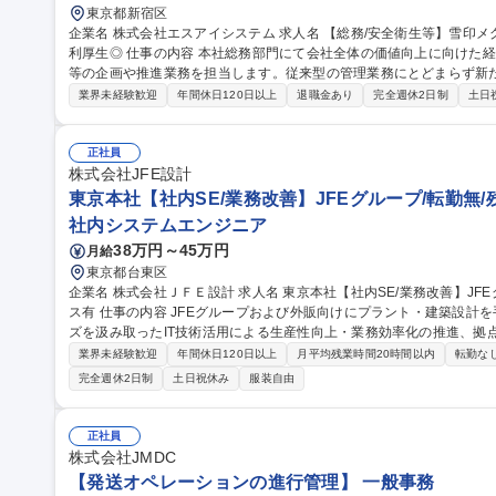
東京都新宿区
企業名 株式会社エスアイシステム 求人名 【総務/安全衛生等】雪印メグミルクグループ/年休125日/フレックス/福
利厚生◎ 仕事の内容 本社総務部門にて会社全体の価値向上に向けた経営戦略と連動した健康経営や安全衛生活動
等の企画や推進業務を担当します。従来型の管理業務にとどまらず新
割を担います。 ■経営戦略と連動した健康経営の企画推進 ■安全衛生委員会の運営を含む安全衛生活動の企画運営
業界未経験歓迎
年間休日120日以上
退職金あり
完全週休2日制
土日
（各拠点のルール統一や改善含む）■社内関係部署との調整やプロジェ
立案 ■社内ポータルやホームページの企画と改善■各種制度や仕組み
務ではなく、今後課題発見から企画立案と実行まで関係者を巻き込んだ
正社員
集職種 【総務/安全衛生等】雪印メグミルクグループ/年休125日/フレ
株式会社JFE設計
東京本社【社内SE/業務改善】JFEグループ/転勤無/
社内システムエンジニア
38万円～45万円
月給
東京都台東区
企業名 株式会社ＪＦＥ設計 求人名 東京本社【社内SE/業務改善】JFEグループ/転勤無/残業10H以下/在宅フレック
ス有 仕事の内容 JFEグループおよび外販向けにプラント・建築設計を手掛ける同社において、各現場部門のニー
ズを汲み取ったIT技術活用による生産性向上・業務効率化の推進、拠
お任せ。 各現場（土木・建築・機械設計部門等）からのIT活用のニーズの具現化が主なミッションです。RPA化
業界未経験歓迎
年間休日120日以上
月平均残業時間20時間以内
転勤な
やAI活用など、業務への具体的な導入・実装を見据え、予算確保から
完全週休2日制
土日祝休み
服装自由
よび推進までを、スキルに応じてお任せします。【想定業務】現場か
に向けた企画・立案・予算確保/プロジェクトの立ち上げ、スケジュール管
種 東京本社【社内SE/業務改善】JFEグループ/転勤無/残業10H以下
正社員
株式会社JMDC
【発送オペレーションの進行管理】 一般事務