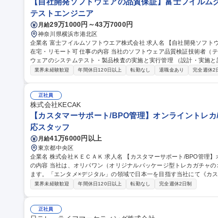
【自社開発ソフトウェアの品質保証】富士フイルムグル
テストエンジニア
29万1000円～43万7000円
月給
神奈川県横浜市港北区
企業名 富士フイルムソフトウエア株式会社 求人名 【自社開発ソフトウェアの品質保証】富士フイルムグループ/
在宅・リモート可 仕事の内容 当社のソフトウェア品質検証技術者（テストエンジニア）として、当社開発ソフト
ウェアのシステムテスト・製品検査の実施と実行管理 （設計・実施と
す。 【業務詳細】品質・効率（ex. テスト自動化）の向上や、今後のCloud/AI/IoT/DevOps時代のテスト・品質保
業界未経験歓迎
年間休日120日以上
転勤なし
退職金あり
完全週休2
証に向けて、最新の技術を取り入れることに積極的にチャレンジする人を期待します。 
体の品質保証を担っているのに対し、弊社ではソフトウェア部分の品質保証
【自社開発ソフトウェアの品質保証】富士フイルムグループ/在宅・リ
正社員
株式会社KECAK
【カスタマーサポート/BPO管理】オンライントレカ/
応スタッフ
41万6000円以上
月給
東京都中央区
企業名 株式会社ＫＥＣＡＫ 求人名 【カスタマーサポート/BPO管理】オンライントレカ/エンタメ/急成長中★ 仕事
の内容 当社は、オリパワン（オリジナルパッケージ型トレカガチャ
ます。「エンタメ×デジタル」の領域で日本一を目指す当社にて《カス
社内CSチームの一員としてBPO（外部委託先）の管理・育成をご担
業界未経験歓迎
年間休日120日以上
転勤なし
完全週休2日制
ス品質向上を担います。 【具体的には】■BPO先との定期連携・情報
新 ■対応品質モニタリング・SLA/KPI管理 ■トレーニング実施・フ
の仕組み化に挑戦でき、ユーザーの熱量を直に感じながら体験価値向上に貢献できます。
正社員