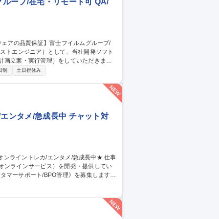
ープ/在宅・リモート可 QA/
計画立案・実行管理）をしていただきま
日制
土日祝休み
※富士フイルムが製品全
の責任を担っています。 募集職種
モート可
エンタメ/急成長中 チャット対
のオンラインサービス）を開発・提供してい
タマーサポート/BPO管理》を募集します！
当。品質管理や教育、社内連携を通じサービ
同期 ■業務マニュアル・対応フロー共有・更
ィードバック 【仕事の魅力】急成長組織でCS
 募集職種 【カスタマー