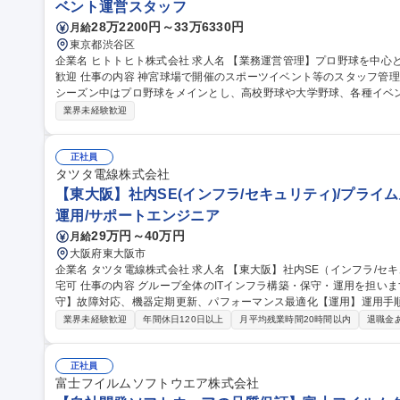
ベント運営スタッフ
28万2200円～33万6330円
月給
東京都渋谷区
企業名 ヒトトヒト株式会社 求人名 【業務運営管理】プロ野球を中心としたスポーツイベント/未経験・第二新卒
歓迎 仕事の内容 神宮球場で開催のスポーツイベント等のスタッフ管理、運営業務全般をおご担当いただきます。
シーズン中はプロ野球をメインとし、高校野球や大学野球、各種イベントの運営
務】 ・各担当エリアのマネジメント（スタッフ・整備・物販・イベン
業界未経験歓迎
し ・アルバイトスタッフでの対応が難しい案件の2次対応 ★面倒見
験の方も安心です！ 募集職種 【業務運営管理】プロ野球を
正社員
タツタ電線株式会社
【東大阪】社内SE(インフラ/セキュリティ)/プライム上
運用/サポートエンジニア
29万円～40万円
月給
大阪府東大阪市
企業名 タツタ電線株式会社 求人名 【東大阪】社内SE（インフラ/セキュリティ）/プライム上場G/社宅8割負担/在
宅可 仕事の内容 グループ全体のITインフラ構築・保守・運用を担います【構築】新規ITインフラ導入＆更新【保
守】故障対応、機器定期更新、パフォーマンス最適化【運用】運用手
ヘルプデスク 一般的なシステム開発は対応せず、主にサーバ、セキュリティ、ネットワーク、IT端末管理をお願
業界未経験歓迎
年間休日120日以上
月平均残業時間20時間以内
退職金
いします。 ・情報セキュリティ対応（サイバー攻撃への対策、インシデント対応）
MS(ISO/IEC 22301)関連 ・ITベンダー対応（製品調査・購入・
規ITソリューションの調査、導入検討 ・外注パートナー対応（問題点の整
正社員
種 【東大阪】社内SE（インフラ/セキュリティ）/プライム上場G/社宅
富士フイルムソフトウエア株式会社