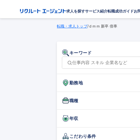
求人を探す
サービス紹介
転職成功ガイド
お
転職・求人トップ
/
ｄｍｍ 新卒 倍率
キーワード
勤務地
職種
年収
こだわり条件