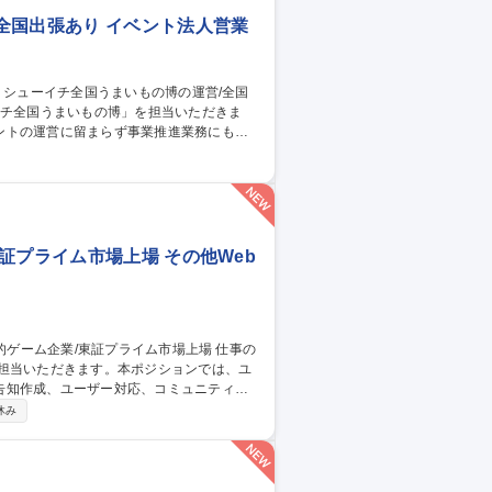
全国出張あり イベント法人営業
ントの運営に留まらず事業推進業務にも携
ト実施の機会を獲得するための業務 3.イベ
集職種 【百貨店催事】
証プライム市場上場 その他Web
ご担当いただきます。本ポジションでは、ユ
告知作成、ユーザー対応、コミュニティ運
休み
との継続的な関係構築およびサービス品質