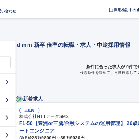
採用検討中の
問い合わせ
ｄｍｍ 新卒 倍率の転職・求人・中途採用情報
条件に合った求人が 0件で
検索条件を緩めて、再度検索して
新着求人
正社員
株式会社NTTデータSMS
F1-56【豊洲or三鷹/金融システムの運用管理】 26
ートエンジニア
25万9800円～39万9030円
月給