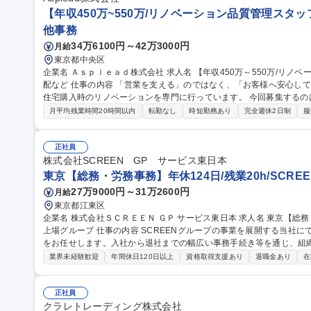
【年収450万~550万/リノベーション品質管理スタ
他事務
34万6100円～42万3000円
月給
東京都中央区
企業名 Ａｓｐｌｅａｄ株式会社 求人名 【年収450万～550万/リノベーション品質管理スタッフ】完工検査/職人手
配など 仕事の内容 「営業を支える」のではなく、「お客様へ安心して住まいを引き渡す」仕事です。当社は中古
住宅購入時のリノベーションを専門に行っています。 今回募集する
るために 欠かせない品質管理・現場サポートスタッフです。工事がスムーズに進むよう現場を支え、施工品質を
月平均残業時間20時間以内
転勤なし
時短勤務あり
完全週休2日制
服
最後まで守る重要なポジションです。 【具体的には】■完成した工事
■職人への是正依頼■是正工事の日程調整■工事申請書類の作成・提出 
★外回りが中心/社用車で現場を巡回します。iPad支給で現場でも書類作成や写
正社員
収450万～550万/リノベーション品質管理スタッフ】完工検査/職人手
株式会社SCREEN GP サービス東日本
東京【総務・労務事務】年休124日/残業20h/SCRE
27万9000円～31万2600円
月給
東京都江東区
企業名 株式会社ＳＣＲＥＥＮ ＧＰ サービス東日本 求人名 東京【総務・労務事務】年休124日/残業20h/SCREEN
上場グループ 仕事の内容 SCREENグループの事業を展開する当社にて、総務・労務等のバックオフィス業務全般
をお任せします。入社から退社までの幅広い事務手続き等を通じ、組
ジションです。 総務課に配属となり、これまでのご経験を活かして以下の総務・人事労務業務を幅広くご担当い
業界未経験歓迎
年間休日120日以上
資格取得支援あり
退職金あり
在
ただきます。 ■人事・労務関係の業務全般（給与関連業務等のサポー
の各種社会保険事務手続き業務 ■退職金に関する一連の手続き業務、
庶務を含む総務事務全般（備品管理や社内環境整備等） 【業務内容の変更の
正社員
東京【総務・労務事務】年休124日/残業20h/SCREEN上場グループ
クラレトレーディング株式会社