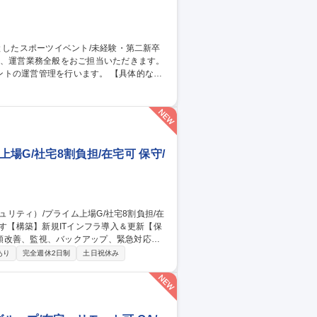
管理を行います。 【具体的な業
ト） ・アルバイトの手配、現場での指示だ
の良い先輩と一緒に仕事をしますので、未経
中心としたスポーツイベント/未経験・第二新卒歓迎
場G/社宅8割負担/在宅可 保守/
順改善、監視、バックアップ、緊急対応、
あり
完全週休2日制
土日祝休み
 ・ISMS(ISO/IEC 27001)・BC
納品対応、営業・技術担当とのやりとり等） ・新
理と説明、成果物のレビュー） 募集職
8割負担/在宅可