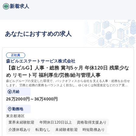
新着求人
あなたにおすすめの求人
正社員
森ビルエステートサービス株式会社
【森ビルG】人事・総務 賞与5ヶ月 年休120日 残業少な
め リモート可 福利厚生/労務/給与管理人事
森ビルグループの安定した環境で、バックオフィスから会社を支える人事・総務をお任せ
します。 労務と総務の業務をバランスよく担当し、ゆくゆくは制度改定などのコア業務
にも挑戦できる、やりがいある環境です。
月給
26万2000円～36万4000円
勤務地
東京都港区
業界未経験歓迎
年間休日120日以上
資格取得支援あり
介護休暇あり
転勤なし
未経験者歓迎
時短勤務あり