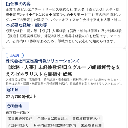
経験者歓迎
退職金あり
在宅OK
賞与あり
育休あり
仕事の内容
完全週休2日制
交通費支給
長期歓迎
駅近5分以内
土日祝休み
企業名 森ビルエステートサービス株式会社 求人名 【森ビルG】人事・総
務◆賞与5ヶ月◆年休120日◆残業少なめ◆リモート可 仕事の内容 森ビル
グループの安定した環境で、バックオフィスから会社を支える人事・総務
をお任せします。 労務と総務の業務をバランスよく担当し、ゆくゆくは制
必要な経験・能力等
度改定などのコア業務にも挑戦できる、やりがいある環境です。 ■勤怠管
必要な経験・能力等 【必須】人事経験（労務・給与社保等）及び総務経験
理、給与計算、社会保険手続き、年末調整等の労務管理全般 ■入退社手続
【歓迎】経理実務経験、簿記3級以上 業界未経験の方も歓迎です。マニュ
き、社内規定の改定や人事制度改定などのコア業務 ■社内イベントの企画
アルと部内OJT体制があるため、即戦力として安心して始められます。
運営やその他総務業務全般 ※労務と総務を1：1の割合でお任せ。 入社後
【魅力・やりがい】森ビルGの安定基盤で労務から総務まで幅広く携われ
は部内のOJTを中心に、あなたの経験に合わせて不足している部分はいつ
ます。定型業務に留まらず、社内規定や人事制度の改定など会社のコア業
でも質問・相談できる環境が整っているため、安心して成長できます。 募
正社員
務に挑戦できるため、自身の成長と組織への貢献度をダイレクトに実感で
株式会社日立医薬情報ソリューションズ
集職種 【森ビルG】人事・総務◆賞与5ヶ月◆年休120日◆残業少なめ◆
きます。 残業少なめ、週1日リモート可など、ワークライフバランスを保
リモート可
ち長期活躍できる環境です。 「これまでの幅広い経験を活かし、長期的な
【総務・人事】未経験歓迎/日立グループ/組織運営を支
キャリアを築きたい」という前向きな意欲と挑戦を全力で応援します。 学
えるゼネラリストを目指す 総務
歴・資格 学歴：大学院 大学 高専 短大 専修学校 高校 語学力： 資格：日商
入社直後は労務（労務管理・給与計算・安全衛生・福利厚生等）からお任せいたします。
簿記検定1級 日商簿記検定2級 日商簿記検定3級
将来は総務・採用・教育業務へ守備範囲を広げ、組織運営を支えるゼネラリストをめざせ
ます。
月給
27万7000円以上
勤務地
東京都千代田区
業界未経験歓迎
年間休日120日以上
資格取得支援あり
介護休暇あり
月平均残業時間20時間以内
未経験者歓迎