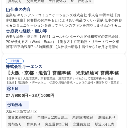
賞与あり
交通費支給
土日祝休み
寮・社宅あり
仕事の内容
企業名 キリンアンドコミュニケーションズ株式会社 求人名 中野本社【お
客様相談室】お客様のお声をもとにより良い商品づくりへ貢献 仕事の内容
≪★コミュニケーションを通してキリンのファンを増やしませんか？★≫
お客様のお声をより良い商品づくりに活かしていく上で、窓口となるお客
必要な経験・能力等
様相談室でのお仕事です。 日々お客様からいただくキリングループへのご
必要な経験・能力等 【必須】コールセンターやお客様相談室の業務経験、
意見を、企業活動に活かしています。お客様からの声に迅速かつ誠意をも
PCが使える方（Word・Excel）【働き方】在宅勤務・リモートワーク相
って対応、情報提供するとともにグループ内活動に反映しています。 【具
談可/月平均残業7～8時間程度 【入社後の研修】着任から1か月は電話対応
体的には】電話応対、メール、お手紙対応、ご指摘品調査報告書作成、有
のOJTを中心に実施し、電話対応に慣れた段階でメール・手紙のOJTを実
人チャットボット対応など。 【1日の対応件数】■電話：月間一人当たり
施する予定です。独り立ち以降もしっかりフォローする体制を整えていま
平均100件前後■メール・手紙：同上40件前後 募集職種 中野本社【お客様
正社員
すのでご安心ください。 【当社について】キリングループの広報機能を担
株式会社キーエンス
相談室】お客様のお声をもとにより良い商品づくりへ貢献
う会社として、お客様との出会いを大切にし、磨き上げたホスピタリティ
を込めてコミュニケーションをとりながら広報関連業務を行っておりま
【大阪・京都・滋賀】営業事務 ※未経験可 営業事務
す。 学歴・資格 学歴：大学院 大学 高専 短大 専修学校 高校 語学力： 資
【仕事内容】大阪営業所、京都営業所、滋賀営業所いずれかにて営業事務をお任せ。
格：
【詳細】電話応対・データ入力・伝票や見積の作成・カタログ送付・来客対応・営業所内
で発生する事務業務や業務改善をお任せ。
月給
27万9000円～28万1000円
勤務地
大阪府大阪市淀川区
業界未経験歓迎
年間休日120日以上
未経験者歓迎
退職金あり
賞与あり
育休あり
完全週休2日制
交通費支給
駅近5分以内