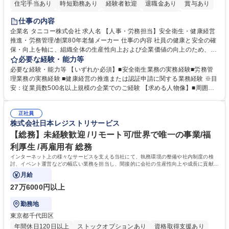
住宅手当あり
時短勤務あり
経験者歓迎
退職金あり
賞与あり
完全週休2日制
交通費支給
駅近5分以内
土日祝休み
仕事の内容
寮・社宅あり
企業名 タニコー株式会社 求人名 【人事・労務担当】安全衛生・健康経営
推進・労務管理/創業80年老舗メーカー 仕事の内容 社員の健康と安全の確
保・向上を軸に、組織全体の生産性向上および企業価値の向上のため、経
営層と密接に連携しながら、定型業務にとどまらず、制度設計や施策立案
必要な経験・能力等
などの上流工程から関与していただきます。 【主な業務内容】■安全衛生
必要な経験・能力等 【いずれか必須】■安全衛生業務の実務経験■労務管
業務（ストレスチェック、健康診断の運用、産業医との連携 など）■健康
理業務の実務経験 ■健康経営の推進または認証申請に関する業務経験 ※目
経営認証取得に向けた企画・推進■労務管理（労働時間の分析、労働環境
安：従業員数500名以上規模の企業でのご経験 【求める人物像】■周囲
の改善）■規程改定、制度設計、業務改善の推進■労働基準監督署対応、団
（社員・経営層）と円滑にコミュニケーションを図れる方■労務課題に対
体交渉対応 など 【採用背景】現在組織変革期の為、労務領域から組織力
し、迅速かつ的確に対応できる問題解決力をお持ちの方■チームおよび他
を底上げすべく、ともにご活躍いただける方の増員募集となります。 募集
正社員
部門と連携しながら業務を推進できる方■Excelや労務管理システムの実務
株式会社日本レジストリサービス
職種 【人事・労務担当】安全衛生・健康経営推進・労務管理/創業80年老
使用経験をお持ちの方 学歴・資格 学歴：大学院 大学 高専 短大 専修学校
舗メーカー
高校 語学力： 資格：
【総務】未経験歓迎 /リモート可/世界で唯一の事業/福
利厚生 /再雇用有 総務
インターネット上の様々なサービスを支える当社にて、執務環境の整備や社内制度の検
討、イベント運営などの幅広い業務を担当し、間接的に会社の生産性向上や成長に貢献し
ている部署です。
月給
27万6000円以上
勤務地
東京都千代田区
年間休日120日以上
ストックオプションあり
資格取得支援あり