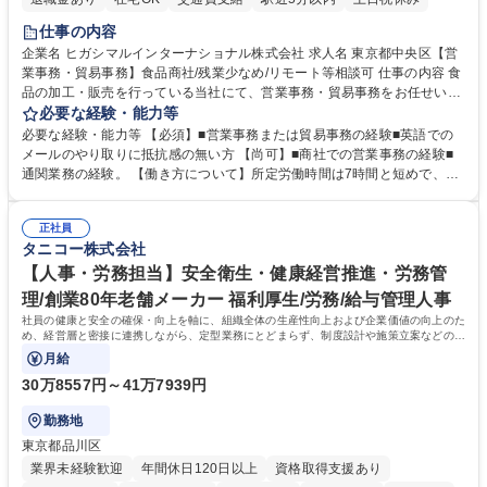
仕事の内容
企業名 ヒガシマルインターナショナル株式会社 求人名 東京都中央区【営
業事務・貿易事務】食品商社/残業少なめ/リモート等相談可 仕事の内容 食
品の加工・販売を行っている当社にて、営業事務・貿易事務をお任せいた
します。営業社員のサポートポジションとして、受発注から海外工場との
必要な経験・能力等
調整まで幅広く対応し、当社事業の根幹を支えていただきます。 ■受発注
必要な経験・能力等 【必須】■営業事務または貿易事務の経験■英語での
業務、請求書発行 ■海外工場とのスケジュール調整 ■在庫管理 ■輸入書類
メールのやり取りに抵抗感の無い方 【尚可】■商社での営業事務の経験■
の確認・作成 ■配送手配 ■通関業者を通して行う輸出入業全般 ■倉庫との
通関業務の経験。 【働き方について】所定労働時間は7時間と短めで、残
倉入れ調整等 ※ゼネラリストとしてのキャリアアップを目指すことが可能
業も月平均20時間以下です。時差出勤制度や週1日のリモート勤務も相談
です。単に商品を販売するだけでなく原料の仕入れから販売までをトータ
可能で、ワークライフバランスを保ち長期就業しやすい環境です。 【当社
ルプロデュースしているため、商品に関わる全ての業務をサポート頂きま
正社員
の強み】1991年の設立以来、外食産業を中心としたお客様の多様なニー
タニコー株式会社
す。 募集職種 東京都中央区【営業事務・貿易事務】食品商社/残業少なめ/
ズに沿った冷凍水産物等の生産・輸入・販売を一貫して手掛けています。
リモート等相談可
自社工場と海外拠点の強固な連携によるワンストップサービスが最大の強
【人事・労務担当】安全衛生・健康経営推進・労務管
みです。 学歴・資格 学歴：大学院 大学 語学力：英語 資格：
理/創業80年老舗メーカー 福利厚生/労務/給与管理人事
社員の健康と安全の確保・向上を軸に、組織全体の生産性向上および企業価値の向上のた
め、経営層と密接に連携しながら、定型業務にとどまらず、制度設計や施策立案などの上
流工程から関与していただきます。
月給
30万8557円～41万7939円
勤務地
東京都品川区
業界未経験歓迎
年間休日120日以上
資格取得支援あり