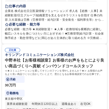
住宅手当あり
時短勤務あり
退職金あり
在宅OK
賞与あり
仕事の内容
育休あり
完全週休2日制
交通費支給
土日祝休み
寮・社宅あり
企業名 株式会社日立医薬情報ソリューションズ 求人名 【総務・人事】未
経験歓迎/日立グループ/組織運営を支えるゼネラリストを目指す 仕事の内
容 入社直後は労務（労務管理・給与計算・安全衛生・福利厚生等）からお
任せいたします。将来は総務・採用・教育業務へ守備範囲を広げ、組織運
必要な経験・能力等
営を支えるゼネラリストをめざせます。 ・初期業務：労働時間管理、給与
必要な経験・能力等 ★未経験歓迎！ ★人事・総務領域を横断的に経験し
計算、社会保険対応、福利厚生管理、安全衛生、健康経営推進等をお任せ
幅広いスキルを身につけたい方におすすめ！ ■労務管理(給与計算・社会保
します。ご経験に応じて、休職者管理など、幅広く経験を積んでいただき
険手続き・勤怠管理など)に関心があり主体的に取り組める方 ※労務経験
ます。 ・将来的な広がり：総務・採用・教育・税務対応・経営企画等。
者は早期にご活躍いただけます。 ■チームで仕事を推進できる方■将来は
★メンバーがマンツーマンで丁寧に教えるため、ご経験が浅くても安心！
マネジメント職として活躍したい 【尚可】■人事、労務、採用、教育業務
幅広く経験を積みたい意欲がある方に最適な環境です。 募集職種 【総
正社員
のご経験 ■労務管理（給与計算・社会保険手続き・勤怠管理など）の経験
キリンアンドコミュニケーションズ株式会社
務・人事】未経験歓迎/日立グループ/組織運営を支えるゼネラリストを目
■衛生管理者の資格をお持ちの方 学歴・資格 学歴：大学院 大学 高専 短大
指す
専修学校 高校 語学力： 資格：
中野本社【お客様相談室】お客様のお声をもとにより良
い商品づくりへ貢献 インバウンドコールスタッフ
≪★コミュニケーションを通してキリンのファンを増やしませんか？★≫ お客様のお声
をより良い商品づくりに活かしていく上で、窓口となるお客様相談室でのお仕事です。
月給
30万円
勤務地
東京都中野区
業界未経験歓迎
年間休日120日以上
退職金あり
在宅OK