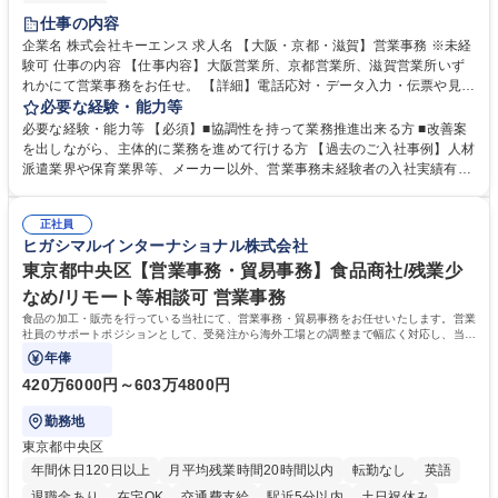
土日祝休み
仕事の内容
企業名 株式会社キーエンス 求人名 【大阪・京都・滋賀】営業事務 ※未経
験可 仕事の内容 【仕事内容】大阪営業所、京都営業所、滋賀営業所いず
れかにて営業事務をお任せ。 【詳細】電話応対・データ入力・伝票や見積
の作成・カタログ送付・来客対応・営業所内で発生する事務業務や業務改
必要な経験・能力等
善をお任せ。 【教育制度】ご入社後、育成担当とペアになりながらOJTに
必要な経験・能力等 【必須】■協調性を持って業務推進出来る方 ■改善案
て業務を覚えていただくことが可能です。業務システムがきちんと構築さ
を出しながら、主体的に業務を進めて行ける方 【過去のご入社事例】人材
れているため、スムーズに仕事に慣れることができる環境です。また、
派遣業界や保育業界等、メーカー以外、営業事務未経験者の入社実績有
「チームで成果を出す文化」があり、良いやり方を積極的に共有しながら
【当社の事務職について】単なる事務ではなく主体性を発揮したサポート
常に改善を目指す風土のため、安心して業務に取り組んでいただけます。
により、キーエンスの付加価値向上に貢献します。ベースの定型業務に加
募集職種 【大阪・京都・滋賀】営業事務 ※未経験可
正社員
えて、お客様や社員の状況に合わせ、能動的なサポート、改善の動きも期
ヒガシマルインターナショナル株式会社
待され。組織を支えるスペシャリストとして、チームに貢献し、結果的に
社員から頼られる存在になることができます。平均19:30の退勤以降の業
東京都中央区【営業事務・貿易事務】食品商社/残業少
務の持ち帰りも禁止されており、メリハリのある働き方となります。 学
なめ/リモート等相談可 営業事務
歴・資格 学歴：大学院 大学 高専 短大 語学力： 資格：
食品の加工・販売を行っている当社にて、営業事務・貿易事務をお任せいたします。営業
社員のサポートポジションとして、受発注から海外工場との調整まで幅広く対応し、当社
事業の根幹を支えていただきます。
年俸
420万6000円～603万4800円
勤務地
東京都中央区
年間休日120日以上
月平均残業時間20時間以内
転勤なし
英語
退職金あり
在宅OK
交通費支給
駅近5分以内
土日祝休み