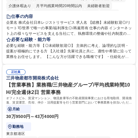
介護休暇あり
月平均残業時間20時間以内
未経験者歓迎
住宅手当あり
時短勤務あり
研修あり
在宅OK
賞与あり
仕事の内容
完全週休2日制
交通費支給
駅近5分以内
土日祝休み
服装自由
企業名 株式会社日本レジストリサービス 求人名 【総務】未経験歓迎◎/リ
モート可/世界で唯一の事業/福利厚生◎/再雇用有 仕事の内容 インターネッ
ト上の様々なサービスを支える当社にて、執務環境の整備や社内制度の検
討、イベント運営などの幅広い業務を担当し、間接的に会社の生産性向上
必要な経験・能力等
や成長に貢献している部署です。 会社の全メンバーが安心して長く成果を
必要な経験・能力等 【◎未経験歓迎◎】 主体的に考え、論理的な説明・
発揮できる環境を整えるために、毎日のメンテナンスや維持管理に加え、
提案が積極的にできる方 【入社後】先輩社員と共に、適性や希望に沿って
新たな施策検討を積極的に行っていただき、会社全体を巻き込み課題解決
業務をお任せします。 【こんな方が活躍できる職種です】 ・仕組化が好
を推進。 ・オフィス運営：執務環境の整備・物品管理・社内規定整備/改
き/得意・協働の姿勢を持っている・優先順位付け、マルチタスクが得意・
善・イベント企画/運営・非常時の対応 など、本人の希望や適性によって
様々な立場で物事を考えられる・定型業務だけでなく突発的な出来事にも
幅広い業務の体得が可能で、多様なキャリアパスを描くことも可能です。
正社員
対処できる・新しいことに興味関心がある 【魅力】■自己啓発支援：資格
三井物産都市開発株式会社
募集職種 【総務】未経験歓迎◎/リモート可/世界で唯一の事業/福利厚生◎/
取得や通信教育など費用の80%（年間25万円まで）を補助 ■住宅手当：家
再雇用有
賃の50%（月額7万円まで）を補助 学歴・資格 学歴：大学院 大学 語学
【営業事務】業務職/三井物産グループ/平均残業時間10
力： 資格：
H/完全週休2日 営業事務
オフィスビル、賃貸マンション、物流倉庫等の不動産開発事業における用地取得、開発推
進、賃貸運営、売却、仲介・活用提案等を行う営業部門において事務業務を担当いただき
ます。
月給
30万9500円～43万4000円
勤務地
東京都港区