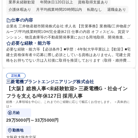
業界未経験歓迎
年間休日120日以上
資格取得支援あり
介護休暇あり
月平均残業時間20時間以内
転勤なし
退職金あり
在宅OK
賞与あり
育休あり
完全週休2日制
交通費支給
仕事の内容
駅近5分以内
土日祝休み
寮・社宅あり
企業名 三井物産都市開発株式会社 求人名 【営業事務】業務職/三井物産グ
ループ/平均残業時間10H/完全週休2日 仕事の内容 オフィスビル、賃貸マ
ンション、物流倉庫等の不動産開発事業における用地取得、開発推進、賃
貸運営、売却、仲介・活用提案等を行う営業部門において事務業務を担当
必要な経験・能力等
いただきます。 【詳細】・契約書管理、契約書製本、捺印対応、ファイリ
必要な経験・能力等 【必須条件】■学歴：4年制大学卒業以上【歓迎】■宅
ング、登記簿取得、調書取得・支払業務（各種費用支払、支払管理、請
建士資格保有者※応募に際し必須としている資格はありません。宅建士資
求・支払データ登録、取引先マスター申請対応）・予算作成及び予実管
格をお持ちでない方は入社後に取得を推奨しております（取得・維持費用
理・各種稟議書、報告書作成業務・各種台帳管理、交際費・会議費支払報
の一部補助あり） 【求める人物像】 ・向学心豊かで、主体的に行動でき
告書作成及び月次管理・部内総務庶務全般 など※※配属先によっては上記
る方。 ・社内外の多様な関係者と協調して業務を進められるコミュニケー
の他に担当頂く業務が発生する場合があります。 募集職種 【営業事務】
正社員
ション力がある方。 ・チャレンジを厭わず、粘り強く業務に取り組める
三菱電機プラントエンジニアリング株式会社
業務職/三井物産グループ/平均残業時間10H/完全週休2日
方。多様な関係者と謙虚に信頼関係を構築でき、期限を意識したスケジュ
ール管理が出来る方。※将来的に他部署（営業部門、コーポレート部門）
【大阪】総務人事<未経験歓迎> 三菱電機G・社会イン
へのジョブローテーションの可能性があります。 学歴・資格 学歴：大学
フラを支える/年休127日 採用人事
院 大学 語学力： 資格：宅地建物取引士
総務・人事領域を中心に、これまでのご経験に応じて幅広くお任せします。 ＜具体的に
は＞
月給
29万5000円～33万5000円
勤務地
大阪府大阪市北区