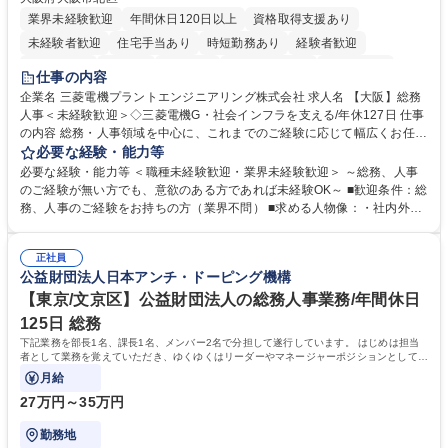
業界未経験歓迎
年間休日120日以上
資格取得支援あり
未経験者歓迎
住宅手当あり
時短勤務あり
経験者歓迎
退職金あり
在宅OK
賞与あり
完全週休2日制
交通費支給
仕事の内容
駅近5分以内
土日祝休み
服装自由
寮・社宅あり
食事補助あり
企業名 三菱電機プラントエンジニアリング株式会社 求人名 【大阪】総務
人事＜未経験歓迎＞◇三菱電機G・社会インフラを支える/年休127日 仕事
の内容 総務・人事領域を中心に、これまでのご経験に応じて幅広くお任せ
します。 ＜具体的には＞ ・総務/人事労務（給与・社保・勤怠管理など）
必要な経験・能力等
・採用・教育研修 ・福利厚生運用 など ※基本的には事務所勤務ですが、
必要な経験・能力等 ＜職種未経験歓迎・業界未経験歓迎＞ ～総務、人事
採用や教育等の業務内容により、関西圏以外への日帰り・宿泊を伴う国内
のご経験が無い方でも、意欲のある方であれば未経験OK～ ■歓迎条件：総
出張もございます。 ※担当業務を持ちつつ、お互いに助け合いながら、総
務、人事のご経験をお持ちの方（業界不問） ■求める人物像：・社内外の
務部という組織として協力しながら進める体制です。 募集職種 【大阪】
関係各部門との調整を率先して行い、業務を円滑に遂行できる協調性やコ
総務人事＜未経験歓迎＞◇三菱電機G・社会インフラを支える/年休127日
ミュニケーション能力を持っている方 ・人事総務領域に興味がありゼネラ
正社員
リスト志向をお持ちの方 学歴・資格 学歴：大学院 大学 語学力： 資格：
公益財団法人日本アンチ・ドーピング機構
【東京/文京区】公益財団法人の総務人事業務/年間休日
125日 総務
下記業務を部長1名、課長1名、メンバー2名で分担して遂行しています。 はじめは担当
者として業務を覚えていただき、ゆくゆくはリーダーやマネージャーポジションとして活
躍いただくことを期待しています。
月給
27万円～35万円
勤務地