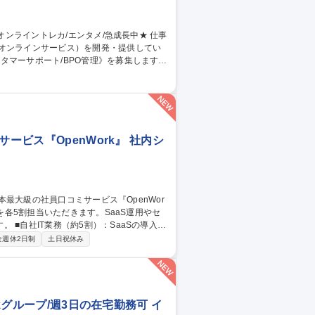
のオンラインサービス）を開発・提供してい
タマーサポート/BPO管理》を募集します！
当。品質管理や教育、社内連携を通じサービ
同期 ■業務マニュアル・対応フロー共有・更
ィードバック 【仕事の魅力】急成長組織でCS
 募集職種 【カスタマー
ービス『OpenWork』 社内シ
導入・
スク。 ■BNG社IT支援（約5割・週2～3
全週休2日制
土日祝休み
/CMS運用、IT資産管理、ISMS認証取得に向けた体制
の裁量でIT環境を設計・自走化へ導く新設
大級の社員口コミサービス『OpenWork』
kグループ/週3日の在宅勤務可 イ