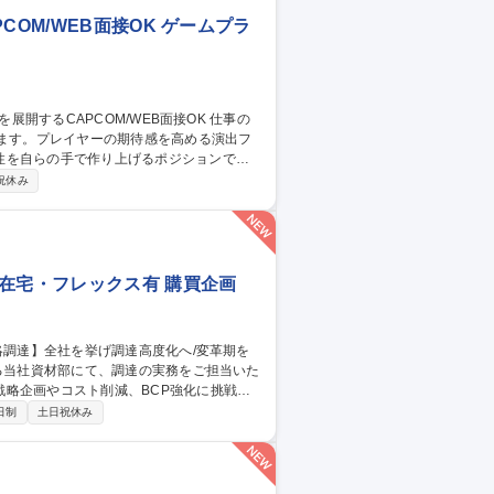
OM/WEB面接OK ゲームプラ
します。プレイヤーの期待感を高める演出フ
性を自らの手で作り上げるポジションで
祝休み
と連動した演出フローの設計 ・各種演出の
との連携、クオリティ管理 遊技機の面白さ
東京】PS演出企
在宅・フレックス有 購買企画
略企画やコスト削減、BCP強化に挑戦い
日制
土日祝休み
DXの推進■法令遵守（下請法など）やBCP
、裁量が大きく変革を牽引できる環境で
在宅・フレックス有