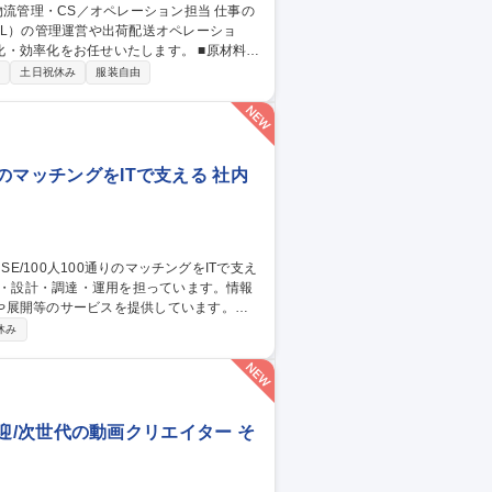
PL）の管理運営や出荷配送オペレーショ
化をお任せいたします。 ■原材料・
流倉庫（3PL）の管理・運営および効率的な
制
土日祝休み
服装自由
電話）および受注・返品・交換処理 ■業務フ
りのマッチングをITで支える 社内
や展開等のサービスを提供しています。
社内用IaaS/SaaS/Idpの設計/構築/運
休み
増床に伴うIT設備の設計、構築、運用保守
ークあふれる“会社”を創る」ために「いつ
す 募集職種 ■システムア
験者歓迎/次世代の動画クリエイター そ