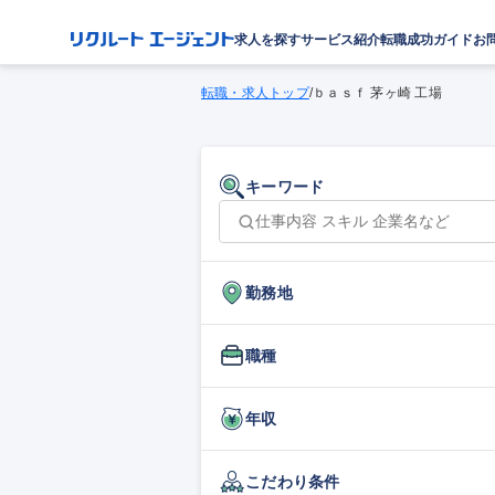
求人を探す
サービス紹介
転職成功ガイド
お
転職・求人トップ
/
ｂａｓｆ 茅ヶ崎 工場
キーワード
勤務地
職種
年収
こだわり条件