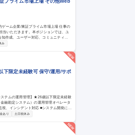
証プライム市場上場 その他Web
ご担当いただきます。本ポジションでは、ユ
告知作成、ユーザー対応、コミュニティ運
休み
との継続的な関係構築およびサービス品質
歳以下限定未経験可 保守/運用/サポ
ILに基づいた大規模金融システムの運用業務
金あり
土日祝休み
or三鷹/金融システムの運用管理】★26歳以下限定未経験可★