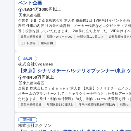
ベント企画
34万3000円以上
月給
東京都港区
企業名 ＳＢ Ｃ＆Ｓ株式会社 求人名 ※面接1回【VIP向けイベント企画・運営】SoftBankグループ/週3日の在宅勤
務可 仕事の内容 社内外の経営層・メーカー代表などエグゼクティブ層に向けたイベントを企画・運営し、成功に
導く役割を担っていただきます。 2年前に立ち上がった、VIP向けイベントを専門に行う部隊でのポジションで
す。イベント開催回数も年々増加傾向にあり、より多くの方々に感動
業界未経験歓迎
副業・WワークOK
年間休日120日以上
資格取得支援あ
けた採用となります。 【詳細】社内外の各種イベントの企画・運営サ
土日祝休み
服装自由
当日の運営・調整、関係各所とのコミュニケーション等 募集職種 ※面接1回【VIP向けイベント企画・運営】Soft
Bankグループ/週3日の在宅勤務可
正社員
株式会社Cygames
【東京】シナリオチーム/シナリオプランナー/東京 
450万円以上
年俸
東京都渋谷区
企業名 株式会社Ｃｙｇａｍｅｓ 求人名 【東京】シナリオチーム／シナリオプランナー／東京 仕事の内容 シナリ
オチームのプランナーとして、キャラクターを中心とした各種アート
ただきます。発注・制作進行管理に加え、制作フローの改善等も行います。 世界観やキャラクターの
限に引き出すことをミッションとして、シナリオライターやディレク
業界未経験歓迎
年間休日120日以上
月平均残業時間20時間以内
転勤な
幅広いクリエイティブに関わることができる仕事です。 【詳細】■2D
ど各種リソースの発注 ■各種リソースの管理、および発注フロー・レ
物の監修 募集職種 【東京】シナリオチーム／シナリオプランナー／
正社員
株式会社ネクソン