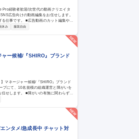
動画のカット編集やテ
に合わせた調整■広告運用担当のフィードバ
祝休み
服装自由
納品データの管理■複数案件を並行した際
ッシュアップ■配信結果データを活かした
Premiere Pro経験者歓迎/次世代の動画クリエイター
ー候補/『SHIRO』ブランド
ープにて、10名規模の組織運営と障がいを
いの有無に関わらずと
談対応、メンタルケア ■一人ひとりの個性に
10名規模の組織マネジメントおよび業務フロ
エンタメ/急成長中 チャット対