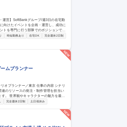
と体験を届けるため、組織体制の強化に向
り
時短勤務あり
在宅OK
完全週休2日制
ポート、VIPイベントの進行管理、イベント
ゲームプランナー
関連のリソースの発注・制作管理を担当い
魅力を最大
ター、各制作セクションと連携しながら、
し
完全週休2日制
土日祝休み
イラスト、3Dモデル、モーション、映像な
ギュレーションの整備 ■各種リソース・制作
東京