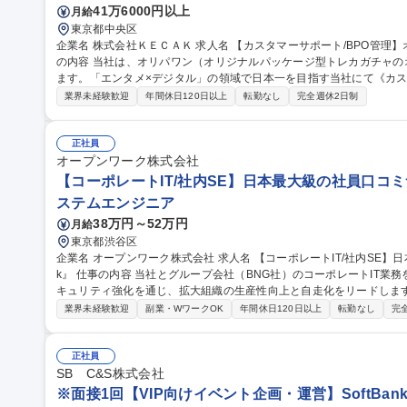
41万6000円以上
月給
東京都中央区
企業名 株式会社ＫＥＣＡＫ 求人名 【カスタマーサポート/BPO管理】オンライントレカ/エンタメ/急成長中★ 仕事
の内容 当社は、オリパワン（オリジナルパッケージ型トレカガチャ
ます。「エンタメ×デジタル」の領域で日本一を目指す当社にて《カス
社内CSチームの一員としてBPO（外部委託先）の管理・育成をご担
業界未経験歓迎
年間休日120日以上
転勤なし
完全週休2日制
ス品質向上を担います。 【具体的には】■BPO先との定期連携・情報
新 ■対応品質モニタリング・SLA/KPI管理 ■トレーニング実施・フ
の仕組み化に挑戦でき、ユーザーの熱量を直に感じながら体験価値向上に貢献できます。
正社員
サポート/BPO管理】オンライントレカ/エンタメ/急成長中★
オープンワーク株式会社
【コーポレートIT/社内SE】日本最大級の社員口コミサ
ステムエンジニア
38万円～52万円
月給
東京都渋谷区
企業名 オープンワーク株式会社 求人名 【コーポレートIT/社内SE】日本最大級の社員口コミサービス『OpenWor
k』 仕事の内容 当社とグループ会社（BNG社）のコーポレートIT業務を各5割担当いただきます。SaaS運用やセ
キュリティ強化を通じ、拡大組織の生産性向上と自走化をリードします。 ■自社IT業務（約5割）：SaaSの
運用改善、OA機器管理、ISMS運用等のセキュリティ強化、社内ヘルプデ
業界未経験歓迎
副業・WワークOK
年間休日120日以上
転勤なし
完
日）：Google Workspace/Slack等のSaaS管理、Salesforce
構築・規程整備。 ★出向ではなく親会社のサポートを受けつつ、自身
ポジションです。 募集職種 【コーポレートIT/社内SE】日本最
正社員
SB C&S株式会社
※面接1回【VIP向けイベント企画・運営】SoftBan