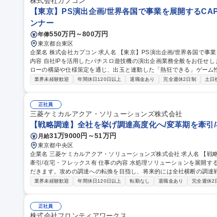
株式会社カプコン
【東京】PS演出企画/世界各国で事業を展開するCAPC
ンナー
550万円～800万円
年俸
東京都台東区
企業名 株式会社カプコン 求人名 【東京】PS演出企画/世界各国で事業を展開するCAPCOM/WEB面接OK 仕事の
内容 自社IPを活用したパチスロ遊技機の演出企画業務全般をお任せ
ローの構築や仕様策定を通じ、出玉と連動した「熱狂できる」ゲーム
す。 パチスロ遊技機の企画立案から開発完了までの演出プランニング全般を担当します。 ・演出コンセプトの立
業界未経験歓迎
年間休日120日以上
退職金あり
完全週休2日制
土日
案および基本仕様の策定 ・液晶映像、ギミック、サウンド、ランプ等
詳細仕様書の作成およびデータ実装 ・出玉設計担当者や映像制作進行
を左右する中核業務であり、プロジェクト全体の演出ディレクションを担います。 募集職種 【
正社員
画/世界各国で事業を展開するCAPCOM/WEB面接OK
三菱ケミカルアクア・ソリューションズ株式会社
【戦略調達】全社を挙げ調達高度化へ/変革期を牽引/
31万9000円～51万円
月給
東京都中央区
企業名 三菱ケミカルアクア・ソリューションズ株式会社 求人名 【戦略調達】全社を挙げ調達高度化へ/変革期を
牽引/在宅・フレックス有 仕事の内容 水処理ソリューションを展開する当社資材部にて、調達の実務をご担当いた
だきます。攻めの調達への転換を目指し、将来的には全社横断の調達戦
ただける環境です。 ■水処理プラントに関わる資材・設備の調達、外注工事契約■設計段階から入り込むコスト削
業界未経験歓迎
年間休日120日以上
転勤なし
退職金あり
完全週休2
減提案（フロントローディング）■サプライヤーの最適化・評価、調達
（事業継続計画）の強化 【仕事の魅力】機能別組織への移行期に伴い
す。 募集職種 【戦略調達】全社を挙げ調達高度化へ/変革期を牽引/
正社員
株式会社フロンティアワークス