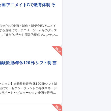
画/アニメイトGで教育体制 そ
。“好き”を活かし商業的視点でコンテンツ
企画等）◆催事・オンリーショップの企画・
する業務習得期間を設けます。ゆくゆくは1
 募集職種 【グッズ制
◎
歓迎/年休120日/シフト制 芸
当社にて、セクシータレントの専属マネージ
のサポートやプロモーション企画を担当し
自分のアイデアで担当女優がメディアの主役
女優が活躍すれば活躍するほど、海外イベン
職種 【専属AV女優の