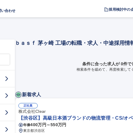
採用検討中の
問い合わせ
ｂａｓｆ 茅ヶ崎 工場の転職・求人・中途採用情
条件に合った求人が 0件で
検索条件を緩めて、再度検索して
新着求人
正社員
株式会社Clear
【渋谷区】高級日本酒ブランドの物流管理・CS/オペ
400万円～550万円
年俸
東京都渋谷区