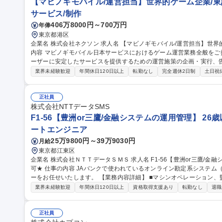
【マビノギモバイル/運営担当】世界的ゲーム企業/東
サービス/制作
406万8000円～700万円
年俸
東京都港区
企業名 株式会社ネクソン 求人名 【マビノギモバイル/運営担当】世界的ゲーム企業/東証プライム市場上場 仕事の
内容 マビノギモバイル日本サービスにおけるゲーム運営業務全般を
ーザーに安定したサービスを提供するための運営施策の企画・実行、
営 など、Liveサービス運営に関わる幅広い業務をご担当いただきます。 また、ゲーム内イベントと連動したSNS
業界未経験歓迎
年間休日120日以上
転勤なし
完全週休2日制
土日祝
施策やユーザーコミュニケーションの企画・運営を通じて、ユーザー
向上を推進していただきます。 募集職種 【マビノギモバイル/運営担当】世界的ゲーム企業/東証プライム市場上
場
正社員
株式会社NTTデータSMS
F1-56【豊洲or三鷹/金融システムの運用管理】 26
ートエンジニア
25万9800円～39万9030円
月給
東京都江東区
企業名 株式会社ＮＴＴデータＳＭＳ 求人名 F1-56【豊洲or三鷹/金融システムの運用管理】★26歳以下限定未経験
可★ 仕事の内容 JAバンクで使われているオンライン勘定系システム（金融勘定システム）の運用管理オペレータ
ーをお任せいたします。 【業務内容詳細】 ■マシンオペレーション、監視、インシデント対応 ■システム開発に伴
う運用受け入れ推進 ■改善活動、各種報告書作成 【業務の魅力】 IT
業界未経験歓迎
年間休日120日以上
資格取得支援あり
転勤なし
退職
を担当することができます。 募集職種 F1-56【豊洲
正社員