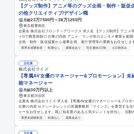
【グッズ制作】アニメ等のグッズ企画・制作・販促企
の他クリエイティブ/デザイン職
23万7500円～28万1250円
月給
東京都豊島区
企業名 株式会社フロンティアワークス 求人名 【グッズ制作】アニメ等のグッズ企画・制作・販促企画/アニメイ
トGで教育体制◎ 仕事の内容 アニメ・マンガ等のエンタメ事業を展開する当社にて、アニメ・ゲーム等のグッズ
企画・制作・販促提案から催事企画、進行管理等の業務をお任せします
を盛り上げる仕事です 【具体的な業務】◆グッズの企画提案・市場調査◆制作進行・スケジュール管理（デザイ
業界未経験歓迎
転勤なし
退職金あり
完全週休2日制
土日祝休み
ン・製造依頼等）◆販売戦略の考案・実行（POPUPストア等の販促
開催◆庶務業務 入社後3カ月～半年ほど、先輩たちが丁寧にフォロー
人で1タイトルのグッズ展開（企画、版元交渉、製造管理、販促）を担当いただきます。
正社員
作】アニメ等のグッズ企画・制作・販促企画/アニメイトGで教育体制
株式会社ライズ
【専属AV女優のマネージャー&プロモーション】未経験
能マネージャー
30万円以上
月給
東京都渋谷区
企業名 株式会社ライズ 求人名 【専属AV女優のマネージャー＆プロモーション】未経験歓迎/年休120日/シフト制
仕事の内容 セクシータレントの所属事務所『マインズ』を運営する
ャーをお任せします。既に知名度のある人気タレントを担当し、活動
ます。 【業務内容】■プロモーション企画 ■外部関係者との調整 ■現場対応 ■スケジュール管理 ■メンタルケア 等
業界未経験歓迎
転勤なし
退職金あり
【担当数】1名あたり4～5名の女優を担当 【当ポジションの魅力】■
になる瞬間を特等席で見られる経験はここでしか味わえません ■担当
トの同行やバラエティ出演など普段は見ることができない景色を見ることができます。 募集
正社員