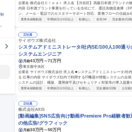
企業名 株式会社Ｃｌｅａｒ 求人名 【渋谷区】高級日本酒ブランドの物流管理・CS／オペレーション担当 仕事の
内容 日本酒ブランド事業を行っている当社にて、委託先物流倉庫（3
ン、メール・電話でのカスタマーサポート対応、業務フローの仕組み化・効率
日制
資材等の購買・発注業務および適正な在庫管理・棚卸業務 ■委託先物
業界未経験歓迎
年間休日120日以上
転勤なし
在宅OK
完全週休2日
出荷・配送オペレーション統括 ■カスタマーサポート対応（メール・
し
ロー構築・標準化・仕組み化の推進及び社内外関係者との調整 募集職種 【渋谷区】高級日本酒ブランドの物流管
理・CS／オペレーション担当
正社員
サイボウズ株式会社
システムアドミニストレータ/社内SE/100人100通
システムエンジニア
43万円～71万円
月給
東京都中央区
企業名 サイボウズ株式会社 求人名 ■システムアドミニストレータ/社内SE/100人100通りのマッチングをITで支え
る 仕事の内容 サイボウズ社内で利用するIT機器や情報システムの企画・設計・調達・運用を担っています。情報
システムの設計、構築、運用保守及びセキュリティ対策等の導入提案
【業務内容】■サイボウズの働き方を支えるITシステムの設計/構築/運用保守■
業界未経験歓迎
年間休日120日以上
転勤なし
完全週休2日制
土日祝
用保守■社内用オンプレミスサーバーの設計・運用保守■拠点の構築・
※当社の企業理念を実現するための社内環境づくり、つまり「チームワ
でも、どこでも、誰とでも、最高の仕事ができるITを提供する」をミッションとしていま
正社員
ドミニストレータ/社内SE/100人100通りのマッチングをITで支える
株式会社AXIS
[動画編集]SNS広告向け動画/Premiere Pro経
の他広告/グラフィック
30万円～50万円
月給