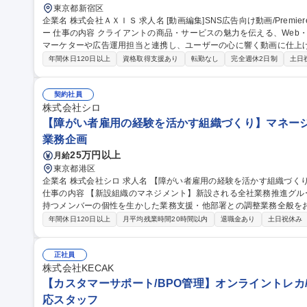
東京都新宿区
企業名 株式会社ＡＸＩＳ 求人名 [動画編集]SNS広告向け動画/Premiere Pro経験者歓迎/次世代の動画クリエイタ
ー 仕事の内容 クライアントの商品・サービスの魅力を伝える、Web・SNS広告向けの動画編集をお任せします。
マーケターや広告運用担当と連携し、ユーザーの心に響く動画に仕上げる仕事です。 ■広告
ロップ・効果音・BGMの挿入■素材の選定・組み合わせ及び配信媒体
年間休日120日以上
資格取得支援あり
転勤なし
完全週休2日制
土日
ックに基づく修正・改善版の作成■完成データの書き出し、品質確認、
のスケジュール・納期管理■マーケティング視点を活かした構成のブラ
クリエイティブの改善 募集職種 [動画編集]SNS広告向け動画/
契約社員
株式会社シロ
【障がい者雇用の経験を活かす組織づくり】マネージャ
業務企画
25万円以上
月給
東京都港区
企業名 株式会社シロ 求人名 【障がい者雇用の経験を活かす組織づくり】マネージャー候補/『SHIRO』ブランド
仕事の内容 【新設組織のマネジメント】新設される全社業務推進グル
持つメンバーの個性を生かした業務支援・他部署との調整業務全般をお任せします。 ■障が
もに働くことが当たり前となる職場づくり ■メンバーの業務支援、相
年間休日120日以上
月平均残業時間20時間以内
退職金あり
土日祝休み
適した業務の切り出し・振り分け ■他部署との業務調整・連携構築 ■
ーの改善 ◆入社後の業務の変更範囲：当社の指定する範囲 募集職種 【障がい者雇用の経験を活かす組織づくり】
マネージャー候補/『SHIRO』ブランド
正社員
株式会社KECAK
【カスタマーサポート/BPO管理】オンライントレカ/
応スタッフ