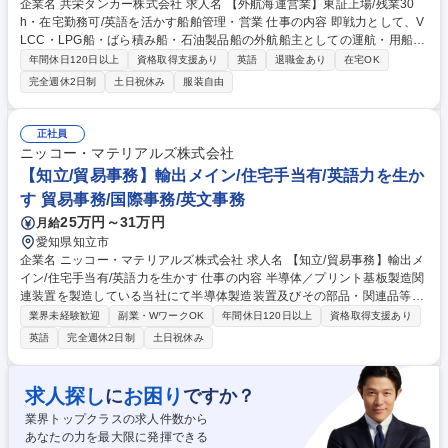
企業名 共栄タンカー株式会社 求人名 【外航海運営業】東証上場/残業30
h・在宅勤務可/英語を活かす船舶管理・営業 仕事の内容 即戦力として、V
LCC・LPG船・ばら積み船・石油製品船の外航船主としての運航・用船・
プロジェクト・保険業務全般をお任せします。 ・運航：顧客対応、 動静
年間休日120日以上
資格取得支援あり
英語
退職金あり
在宅OK
及び運航コスト管理、船舶管理部門（社内外・国内外）との連携等 ・用
完全週休2日制
土日祝休み
服装自由
船：用船契約管理（新規・更改・修正等）及び顧客との交渉、用船マーケ
ット調査・分析等 ・プロジェクト：新造船建造、中古船売買、関連するマ
ーケット調査・分析等 ・保険：各種船舶保険（P&I含む）に関する実務対
正社員
応、契約管理、保険会社との交渉等 募集職種 【外航海運営業】東証上場/
ニッコー・マテリアルズ株式会社
残業30h・在宅勤務可/英語を活かす船舶管理・営業
【知立/貿易事務】輸出メイン/住宅手当有/英語力を生か
す 貿易事務/国際事務/英文事務
25万円～31万円
月給
愛知県知立市
企業名 ニッコー・マテリアルズ株式会社 求人名 【知立/貿易事務】輸出メ
イン/住宅手当有/英語力を生かす 仕事の内容 半導体／プリント基板製造関
連装置を製造している当社にて半導体製造装置及びその部品・関連品等の
輸出業務（輸入も稀にあり）をお任せいたします。 【業務詳細】下記でき
業界未経験歓迎
副業・WワークOK
年間休日120日以上
資格取得支援あり
る業務からお任せいたします。 ■輸出書類作成及び手続き（インボイス/パ
英語
完全週休2日制
土日祝休み
ッキングリスト/AWB等の作成） ■LC関連書類作成 ■輸出スケジュール管
理 ■通関業者/フォワーダー/海外代理店との調整、連絡 ■海上/航空輸送手
配 ■輸出規制（安全保障関連/法令関係/危険品）、海外の規制（US/CHINA
求人探し
お困り
に
ですか？
等規制）の情報収集 ■社内関連部門との調整 募集職種 【知立/貿易事務】
業界トップクラスの求人件数から
輸出メイン/住宅手当有/英語力を生かす
あなたの力を最大限に発揮できる