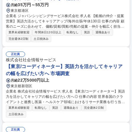
35万円～55万円
月給
東京都港区
企業名 ジャパンシッピングサービス株式会社 求人名 【船舶の仲介・提案
営業】英語力活かしてキャリアアップ/海外出張/年休130日 仕事の内容 顧
客のニーズに合わせて、傭船/貸船/買船/売船の提案・仲介を幅広く担当い
たします。利害関係が異なる複数のステークホルダー間に入り、双方が納
業界未経験歓迎
年間休日120日以上
転勤なし
英語
退職金あり
得する合意形成を主導していただく専門性の高い営業職です。 英語力を活
完全週休2日制
土日祝休み
かし、高額な船舶案件に携わることが可能です。★欧州、アジア等、担当
可能性のある地域は多岐に渡ります。【具体的な業務】■各種商船の傭船
契約、建造請負契約、売買船契約締結の仲介■契約書作成■国内外の船主・
正社員
傭船者・造船所・金融機関との交渉、ポストフィクスチャー業務※長期傭
株式会社社会情報サービス
船を多数手がけています 募集職種 【船舶の仲介・提案営業】英語力活か
【東京/コーディネーター】英語力を活かしてキャリア
してキャリアアップ/海外出張/年休130日
の幅を広げたい方へ 市場調査
22万5000円以上
月給
東京都新宿区
企業名 株式会社社会情報サービス 求人名 【東京/コーディネーター】英語
力を活かしてキャリアの幅を広げたい方へ◎ 仕事の内容 世界各国のクラ
イアントと連携し医薬・ヘルスケア領域におけるリサーチ業務を行う当社
にて、コーディネーター業務をお任せ。グローバルに市場調査を行う欧米
業界未経験歓迎
転勤なし
英語
退職金あり
完全週休2日制
のお客様からご依頼いただく日本やその他アジア各国の 市場調査をサポー
土日祝休み
ト／コーディネートしていただきます。 【具体的な業務】 ■お客様の依頼
内容に応じた見積もり作成 ■調査実施に必要な業者や人材の手配および指
示 ■プロジェクトのスケジュール調整・工程管理 ■調査票やレポートの翻
正社員