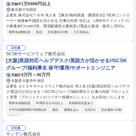
41万6666円以上
月給
東京都千代田区
企業名 株式会社ＴＢＭ 求人名 【東京/海外調達・購買担当】OEMコントロ
ーラー候補★中国語を活かせる 仕事の内容 当社は、LIMEX(ライメックス)
や新素材CirculeX等、環境配慮型の素材及び製品を製造・販売しSDGsに
貢献するユニコーン企業です。そんな当社にて《海外調達・購買担当》を
業界未経験歓迎
英語
完全週休2日制
土日祝休み
募集いたします！ 急拡大する顧客需要に応えるため、各種自社製品の海外
調達や購買戦略の策定、委託先選定、国内外の輸送手配などサプライチェ
ーンの最適化を担います。 【具体的には】■調達・購買戦略の策定 ■委託
正社員
先選定および管理 ■各種契約締結・価格交渉 ■原価見積もり作成・低減活
SCSKサービスウェア株式会社
動 ■担当商品のQCD最適化 ■輸出入含む国内外輸送の手配・最適物流の構
[大阪]英語対応ヘルプデスク/英語力が活かせる!/SCSK
築など 募集職種 【東京/海外調達・購買担当】OEMコントローラー候補★
グループ/福利厚生 保守/運用/サポートエンジニア
中国語を活かせる
24万円～36万円
月給
大阪府大阪市中央区
企業名 ＳＣＳＫサービスウェア株式会社 求人名 [大阪]英語対応ヘルプデス
ク/英語力が活かせる！/SCSKグループ/福利厚生◎ 仕事の内容 プロジェク
ト管理（プロジェクトのリーダー候補ポジション）をお任せいたします。
※顧客が外資系企業のため、英語対応が必要となります。 プロジェクト業
業界未経験歓迎
年間休日120日以上
資格取得支援あり
務・トラブル対応／各種課題解決等お任せします。 ■サービスデスク対応
月平均残業時間20時間以内
英語
退職金あり
在宅OK
完全週休2日制
■PCやスマートフォン、タブレット等のITデバイスや標準アプリサポー
服装自由
ト、業務システム（SAP/ERP等）の問合せ対応、サービスリクエスト対
応、インシデント管理、FAQや業務マニュアルによるプロアクティブな問
正社員
い合わせ抑制 ■IT機器運用支援 ■キッティング、マスターイメージ管理、
サンデン株式会社
運用支援(調達支援／PC展開計画策定／マスター検証支援等）、IT資産管