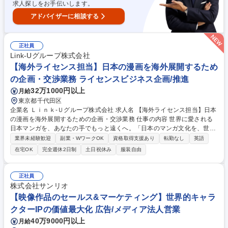
求人探しをお手伝いします。
アドバイザーに相談する
正社員
Link‐Uグループ株式会社
【海外ライセンス担当】日本の漫画を海外展開するため
の企画・交渉業務 ライセンスビジネス企画/推進
32万1000円以上
月給
東京都千代田区
企業名 Ｌｉｎｋ‐Ｕグループ株式会社 求人名 【海外ライセンス担当】日本
の漫画を海外展開するための企画・交渉業務 仕事の内容 世界に愛される
日本マンガを、あなたの手でもっと遠くへ。「日本のマンガ文化を、世界
中のファンへ最高の形で届けたい」私たちが求めているのは、そんな想い
業界未経験歓迎
副業・WワークOK
資格取得支援あり
転勤なし
英語
をビジネスの力で形にできる仲間です！ 言葉の壁や文化の違いを超えて、
在宅OK
完全週休2日制
土日祝休み
服装自由
一歩ずつ信頼を築き、一つの作品を世界中のファンへとつないでいく。 あ
なたの丁寧な一通や粘り強い交渉が、日本マンガの未来を大きく変えてい
きます。 ■海外市場向けマンガIPのライセンス取得交渉・契約交渉■既存
正社員
パートナーとのリレーションマネジメント・継続取引拡大■海外市場ニー
株式会社サンリオ
ズに基づく作品選定・企画提案■契約条件（地域、言語、期間、独占/非独
【映像作品のセールス&マーケティング】世界的キャラ
占等）の調整 募集職種 【海外ライセンス担当】日本の漫画を海外展開す
クターIPの価値最大化 広告/メディア法人営業
るための企画・交渉業務
40万9000円以上
月給