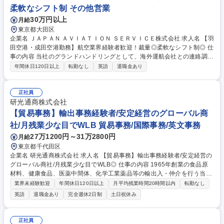
柔軟なシフト制 その他営業
30万円以上
月給
東京都大田区
企業名 ＪＡＰＡＮ ＡＶＩＡＴＩＯＮ ＳＥＲＶＩＣＥ株式会社 求人名 【羽
田空港・成田空港勤務】航空業界経験者歓迎！裁量◎柔軟なシフト制◎ 仕
事の内容 当社のグランドハンドリングとして、海外運航会社との連絡調整
や航空関係機関への許可申請業務等をお任せします！エンドユーザーの約
年間休日120日以上
転勤なし
英語
退職金あり
9割が外国籍のお客様です。語学力を活かしながら成長できる環境です！
【やりがい】■基本デスクワーク業務が多く、7割がデスクワーク、3割が
フライトやお客様の対応となり、メリハリをつけて働くことができます！
正社員
■語学力の向上ができ、日々成長実感を得られるため、大きなやりがいを
研光通商株式会社
感じることができます！日々の仕事において英語を使う場面が非常に多
【貿易事務】輸出事務経験者/安定経営のグローバル商
く、語学力が向上するとともに対応できる仕事の幅や質も高くなり、どん
社/月残業少な目でWLB 貿易事務/国際事務/英文事務
どんやりがいを感じるポイントが増えてくる仕事です！ 募集職種 【羽田
27万1200円～31万2800円
月給
空港・成田空港勤務】航空業界経験者歓迎！裁量◎柔軟なシフト制◎
東京都千代田区
企業名 研光通商株式会社 求人名 【貿易事務】輸出事務経験者/安定経営の
グローバル商社/月残業少な目でWLB◎ 仕事の内容 1965年創業の食品原
材料、健康食品、医薬中間体、化学工業薬品等の輸出入・仲介を行う当社
で、貿易事務を募集します。英語で書類やメール作成、通関や申告業務を
業界未経験歓迎
年間休日120日以上
月平均残業時間20時間以内
転勤なし
中心に輸出入・仲介に関わる業務をお任せします。 ■輸出入通関手配、乙
英語
退職金あり
完全週休2日制
土日祝休み
仲指示、船舶のブッキング■船積書類作成、送付、銀行持込■システム入
力、実績ファイルの保存、管理等 ご入社直後は米国への輸出を中心にご担
当いただきます。 【当社で働く魅力】欧米,中国,インドなど、世界各地と
正社員