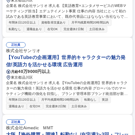
東京都品川区
企業名 株式会社サンリオ 求人名 【英語教育×エンタメサービスのWEBマ
ーケティング担当】エデュテイメント事業 仕事の内容 当社にとって初の
試みである英語教育事業において、既存代替品にはならない当社ならでは
の価値と徹底したユーザーインサイトの学習コンテンツをより多くのお客
年間休日120日以上
資格取得支援あり
月平均残業時間20時間以内
様に届け、体験いただくための仕組みを構築頂きます。 【詳細】当社が得
転勤なし
退職金あり
在宅OK
完全週休2日制
土日祝休み
意としてきた”幼児向け”の教育サービスのマーケティング担当として、以
下の業務を推進いただきます。 ■デジタルマーケティング（WEBプロモー
ションの企画立案・運用など） ■WEBサイト制作（主に制作指示・ディレ
正社員
クション）■デジタル広告の運用、広告代理店との折衝・マネジメント■本
株式会社サンリオ
サービスのターゲット層の特定■販売促進にむけた機会の特定と効果的な
【YouTubeの企画運用】世界的キャラクターの魅力発
営業方法の立案 募集職種 【英語教育×エンタメサービスのWEBマーケテ
信!英語力を活かせる環境 広告運用
ィング担当】エデュテイメント事業
40万9000円以上
月給
東京都品川区
企業名 株式会社サンリオ 求人名 【YouTubeの企画運用】世界的キャラク
ターの魅力発信！英語力を活かせる環境 仕事の内容 グローバルでのマー
ケティング機能の強化を目指し、ブランド管理本部ブランド統括部が新設
されました。その配下であるオウンドメディア課において、YouTubeチャ
年間休日120日以上
月平均残業時間20時間以内
転勤なし
英語
ンネルの企画運営の業務を行っていただきます。 ■国内向け、グローバル
退職金あり
在宅OK
完全週休2日制
土日祝休み
向け、キッズ向けなど各ターゲットに向けたYouTubeチャンネルの運用方
針の策定、コンテンツ企画の策定、コンテンツ編成プランの策定 ■国内向
け、グローバル向け、キッズ向けなど各ターゲットに向けたYouTubeチャ
正社員
ンネルのKPI管理、効果測定・検証 ■その他、国内外で製作されたキャラ
株式会社Aimedic MMT
クター動画や、製品プロモーション動画、コーポレートブランディング動
大阪【海外購買・調達】転勤なし/在宅週2~3回・フレッ