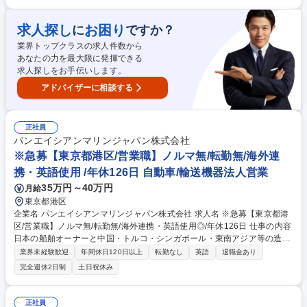
締め等事務作業 【業務に慣れてきたら（入社1年後程度を目安）】 ■海外
向け物流網の構築、DXを活用した海外向け業務の改善等物流企画業務：
求人探し
お困り
に
ですか？
業務内容についての課題発掘/推進作業、部署内での業務効率化、業務推進
業界トップクラスの求人件数から
など影響力の発揮、ISOに基づく文書制改訂、監査対応等 募集職種 【新横
あなたの力を最大限に発揮できる
浜/海外向け物流担当】外国語を使用して半導体市場で経験を積みたい方
求人探しをお手伝いします。
アドバイザーに相談する
正社員
パンエイシアンマリンジャパン株式会社
※急募【東京都港区/営業職】ノルマ無/転勤無/海外連
携・英語使用 /年休126日 自動車/輸送機器法人営業
35万円～40万円
月給
東京都港区
企業名 パンエイシアンマリンジャパン株式会社 求人名 ※急募【東京都港
区/営業職】ノルマ無/転勤無/海外連携・英語使用◎/年休126日 仕事の内容
日本の船舶オーナーと中国・トルコ・シンガポール・東南アジア等の造船
所の修繕斡旋事業を行う当社の東京営業所にて、下記の業務をメインに行
業界未経験歓迎
年間休日120日以上
転勤なし
英語
退職金あり
っていただきます。※上司の指示を受けての営業活動が主となります。 ※
完全週休2日制
土日祝休み
海外のクライアントや中国親会社と英語でのやり取りが発生します。 ■大
阪エリア、東日本エリアを中心とした既存のお客様が中心となります。 ■
船主様より見積依頼を確認し、海運計画などに対応できる造船所の見積を
正社員