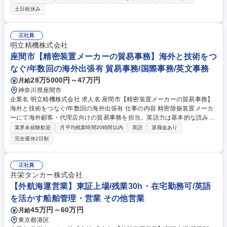
任せいたします！ ◆お任せする仕事の幅が広く、周囲を笑顔にさせること
土日祝休み
にやりがいを感じられる方にはとてもマッチする環境です。 ◆入社後は他
メンバーのフォローがあるので、やる気と素直さを持って取り組めば未経
験の方でも十分ご活躍して頂けます。 ◆実績・目標設定・能力評価など多
正社員
角的な観点から評価する制度を用いており、公正な評価を徹底しておりま
明立精機株式会社
す。 募集職種 【兵庫/神戸/貿易事務】TOEIC600点以上/英語スキルを活か
座間市【精密装置メーカーの貿易事務】海外と技術をつ
して働きたい方
なぐ/年数回の海外出張有 貿易事務/国際事務/英文事務
28万5000円～47万円
月給
神奈川県座間市
企業名 明立精機株式会社 求人名 座間市【精密装置メーカーの貿易事務】
海外と技術をつなぐ/年数回の海外出張有 仕事の内容 精密除振装置メーカ
ーにて海外顧客・代理店向けの貿易事務を担当。英語力は基本的な読み書
きでOK。受発注管理や出荷手配、問い合わせ対応などを通じて、グロー
業界未経験歓迎
月平均残業時間20時間以内
英語
退職金あり
バルな製品供給を支えます。 【具体的には】■海外法人(中国、韓国)・代
完全週休2日制
理店(台湾、ベトナム、マレーシア)との英語での連絡対応 ■受発注管理、
契約書・注文書の作成および管理 ■製品の出荷手配および納期調整業務 ■
海外からの新規問い合わせ対応・社内連携 ■製品搬入や設置・調整のサポ
正社員
ート業務 ■年数回の海外出張による顧客・代理店対応 ※キャスターのつい
共栄タンカー株式会社
た製品を押す等、動く事務作業も発生します。 募集職種 座間市【精密装
【外航海運営業】東証上場/残業30h・在宅勤務可/英語
置メーカーの貿易事務】海外と技術をつなぐ/年数回の海外出張有
を活かす船舶管理・営業 その他営業
45万円～60万円
月給
東京都港区