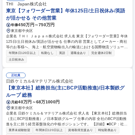
ご提案。また、定期検査における見積についても、本社の技師と連携を取
THI Japan株式会社
り、見積対応頂きます。■その他、受注案件の日程管理、船主様との情報
東京【フォワーダー営業】年休125日/土日祝休み/英語
交換内容をレポート作成など。 募集職種 ※急募【東京都港区/営業職】ノ
が活かせる その他営業
ルマ無/転勤無/海外連携・英語使用◎/年休126日
450万円～750万円
年俸
東京都中央区
企業名 ＴＨＩ Ｊａｐａｎ株式会社 求人名 東京【フォワーダー営業】年休
125日/土日祝休み/英語が活かせる 仕事の内容 営業としてメーカー・商社
等のお客様へ、海上・航空貨物輸出入の輸送における国際物流ソリューシ
ョンを行います。現在輸出入されている商品のトレンド等をリサーチし、
年間休日120日以上
転勤なし
英語
退職金あり
完全週休2日制
周辺企業へアプローチ、新規開拓を行います。 【詳細】■新規顧客開拓、
土日祝休み
顧客紹介を通じた営業、既存顧客メンテナンス、見積書作成 ■新規顧客・
新規ビジネス、社内アフターフォロー部門への引継ぎ ■各部門との連携・
トラブル対応 ■顧客の事業計画や国際輸送課題のヒアリング ■課題解決に
正社員
向けた輸送方法の組み立て、提案 【特徴】分業制ではなく一気通貫で顧客
日鉄ケミカル&マテリアル株式会社
担当/輸出入のうち、輸入が約8割/海上運送の割合が高い/英語はメールの
【東京本社】総務担当(主にBCP活動推進)/日本製鉄グ
読み書き中心で会話機会少なめ 募集職種 東京【フォワーダー営業】年休1
ループ 総務
25日/土日祝休み/英語が活かせる
40万円～68万1000円
月給
東京都中央区
企業名 日鉄ケミカル＆マテリアル株式会社 求人名 【東京本社】総務担当
（主にBCP活動推進）／日本製鉄グループ 仕事の内容 全社のBCP活動推
進を主に担う経営基盤強化の中核ポジションです。 【詳細】■BCP：社員
安否確認システムの運営、各部門BCPの発動訓練とプラン修正などの企画
業界未経験歓迎
年間休日120日以上
資格取得支援あり
時短勤務あり