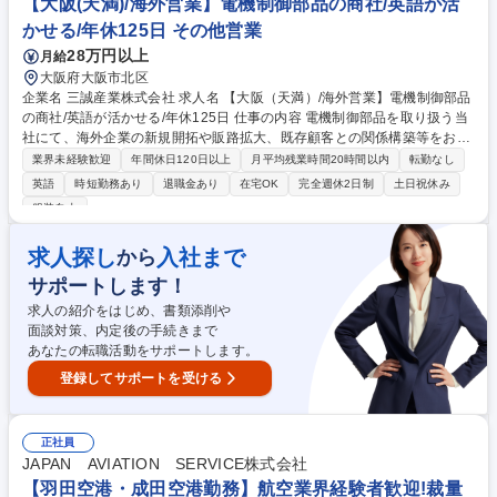
【大阪(天満)/海外営業】電機制御部品の商社/英語が活
読み書き中心で会話機会少なめ 募集職種 大阪【フォワーダー営業】年休1
かせる/年休125日 その他営業
25日/土日祝休み/英語が活かせる
28万円以上
月給
大阪府大阪市北区
企業名 三誠産業株式会社 求人名 【大阪（天満）/海外営業】電機制御部品
の商社/英語が活かせる/年休125日 仕事の内容 電機制御部品を取り扱う当
社にて、海外企業の新規開拓や販路拡大、既存顧客との関係構築等をお任
せします。 海外の展示会等にも行くので海外出張もございます。 【具体
業界未経験歓迎
年間休日120日以上
月平均残業時間20時間以内
転勤なし
的には】大手重電機器メーカーを中心とした電機制御部品を東南アジア/中
英語
時短勤務あり
退職金あり
在宅OK
完全週休2日制
土日祝休み
国の現地商社に販売。入社後はまず国内業務を担当し、製品知識を習得。
服装自由
その後、海外営業として新規開拓や販路拡大を担当。約2ヶ月に1回のペー
スで海外出張もあります。当社は少数精鋭の企業で、貴方の努力が会社の
求人探し
入社まで
から
成長に直結します。 募集職種 【大阪（天満）/海外営業】電機制御部品の
商社/英語が活かせる/年休125日
サポートします！
求人の紹介をはじめ、書類添削や
面談対策、内定後の手続きまで
あなたの転職活動をサポートします。
登録してサポートを受ける
正社員
JAPAN AVIATION SERVICE株式会社
【羽田空港・成田空港勤務】航空業界経験者歓迎!裁量