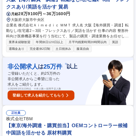
画など、コンテンツの掲載運用等 募集職種 【YouTubeの企画運用】世界
クスあり/英語を活かす 貿易
的キャラクターの魅力発信！英語力を活かせる環境
28万9100円～36万1600円
月給
大阪府大阪市中央区
企業名 株式会社Ａｉｍｅｄｉｃ ＭＭＴ 求人名 大阪【海外購買・調達】転
勤なし/在宅週2～3回・フレックスあり／英語を活かす 仕事の内容 整形外
科向け医療機器事業を行う当社にて、製品の購買・調達業務をお任せしま
す。具体的には需要予測に基づく発注計画の策定、国内外（欧米等）のサ
業界未経験歓迎
年間休日120日以上
月平均残業時間20時間以内
英語
プライヤーとの納期管理や価格交渉、輸出入関連業務です。 ■Excelを用
退職金あり
完全週休2日制
土日祝休み
服装自由
いたデータ分析による需要予測、適正在庫管理、発注手配 ■国内および欧
米（欧州・米国）の製造委託先との納期管理・調整 ■新規委託先の探索、
見積取得、価格・契約交渉 ■海外サプライヤーとのメール・電話・Web会
※
非公開求人
25
万件
は
以上
議での英語対応、輸出入実務 【将来の期待】 ■将来的には年1～2回程度の
ご登録いただくと、約
25
万件の
国内外出張も含め、購買部門のコアとして活躍を期待しております。 募集
非公開求人からご希望に沿った
職種 大阪【海外購買・調達】転勤なし/在宅週2～3回・フレックスあり／
求人をご紹介します。
英語を活かす
※
2026年3月31日時点 ※求人数＝採用予定人数
登録して求人を紹介してもらう
正社員
株式会社TBM
【東京/海外調達・購買担当】OEMコントローラー候補
中国語を活かせる 原材料購買