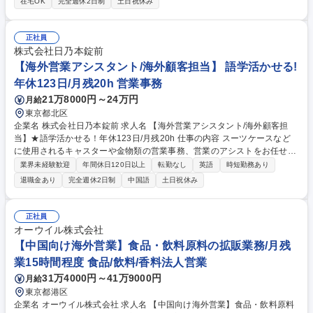
在宅OK
完全週休2日制
土日祝休み
最適な提案の検討 ・企画・提案資料の作成：ヒアリング内容をもとに具体
的な企画をデザイナーと連携※コンペ参加の場合も：案件によっては競争
力のある提案を実施・イベント制作の進行管理：自社チームとの調整、ス
正社員
ケジュール管理、ディレクション・納品＆現場立会：製作物の品質＆仕様
株式会社日乃本錠前
確認、展示会主催者対応、現場立会 募集職種 【企画営業(海外顧客・英
【海外営業アシスタント/海外顧客担当】 語学活かせる!
語)】EXPOやパビリオン/語学を活かして活躍可能★
年休123日/月残20h 営業事務
21万8000円～24万円
月給
東京都北区
企業名 株式会社日乃本錠前 求人名 【海外営業アシスタント/海外顧客担
当】★語学活かせる！年休123日/月残20h 仕事の内容 スーツケースなど
に使用されるキャスターや金物類の営業事務、営業のアシストをお任せし
ます。技術力高く、顧客要望を一から形にする製品開発に強み！★海外顧
業界未経験歓迎
年間休日120日以上
転勤なし
英語
時短勤務あり
客を中心に担当。英語力を活かせるポジションです！ 【業務詳細】●受発
退職金あり
完全週休2日制
中国語
土日祝休み
注対応⇒既にお取引をいただいている法人企業のお客様から直接事務さん
に発注依頼があります。電話やメールにて発注を受け付け社内のPCに入
力。その他問い合わせも対応します。●出荷指示⇒発注依頼を受けたらネ
正社員
ットで商品の在庫状況を確認し物流センターに連絡。商品が足りない場合
オーウイル株式会社
は社内の仕入部に連絡し工場に生産の依頼を行います。 募集職種 【海外
【中国向け海外営業】食品・飲料原料の拡販業務/月残
営業アシスタント/海外顧客担当】★語学活かせる！年休123日/月残20h
業15時間程度 食品/飲料/香料法人営業
31万4000円～41万9000円
月給
東京都港区
企業名 オーウイル株式会社 求人名 【中国向け海外営業】食品・飲料原料