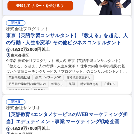
登録してサポートを受ける
正社員
株式会社プログリット
東京【英語学習コンサルタント】「教える」を超え、人
の行動・人生を変革! その他ビジネスコンサルタント
32万2000円以上
月給
東京都港区
企業名 株式会社プログリット 求人名 東京【英語学習コンサルタント】
「教える」を超え、人の行動・人生を変革！ 仕事の内容 科学的根拠に基
づいた英語コーチングサービス『プログリット』のコンサルタントとし
て、短期集中型でお客様の英語力を向上させ、その後の継続的な学習設計
業界未経験歓迎
副業・WワークOK
資格取得支援あり
まで提案。（担当のお客様数10～16名程度/週1回面談実施） 【詳細】(1)
月平均残業時間20時間以内
転勤なし
英語
時短勤務あり
在宅OK
正しいトレーニング方法の徹底指導(2)成果を確認するTEST実施(3)モチベ
完全週休2日制
服装自由
の維持・向上(4)進捗状況に応じた学習プランの軌道修正(5)生活スタイル
も含めたタイムマネジメント等、効率的な学習サポート。 【やりがい】御
正社員
用聞きではなく、ビジネスの第一線で活躍する顧客に対し、対等な「コー
株式会社サンリオ
チ」として指導し、深い信頼関係を築くことができます。顧客から直接感
【英語教育×エンタメサービスのWEBマーケティング担
謝されることで、自身の仕事の価値を強く実感も◎ 募集職種 東京【英語
学習コンサルタント】「教える」を超え、人の行動・人生を変革！
当】エデュテイメント事業 マーケティング戦略企画
29万7000円以上
月給