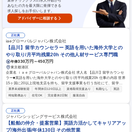
業界トップクラスの求人件数から
減活動 ■担当商品のQCD最適化 ■輸出入含む国内外輸送の手配・最適物流
あなたの力を最大限に発揮できる
の構築など 募集職種 【東京/海外調達・LIMEX購買担当候補】SDGs/新素
求人探しをお手伝いします。
材LIMEX/ユニコーン企業★
アドバイザーに相談する
正社員
iaeグローバルジャパン株式会社
【品川】留学カウンセラー 英語を用いた海外大学との
やり取り/月平均残業20h その他人材サービス専門職
330万円～450万円
年俸
東京都港区
企業名 ｉａｅグローバルジャパン株式会社 求人名 【品川】留学カウンセ
ラー■英語を用いた海外大学とのやり取り/月平均残業20h 仕事の内容 世界
15ヶ国に20以上現地支店を持ち、留学支援事業を行う当社にて、留学カ
ウンセラーをお任せします。留学希望者の要望や将来プランを聞きながら
業界未経験歓迎
年間休日120日以上
資格取得支援あり
転勤なし
英語
最適な大学やプランを提案し、学生の留学を支援する仕事です。 【具体的
時短勤務あり
在宅OK
完全週休2日制
服装自由
には】■留学希望者の募集/問い合わせ対応/カウンセリング ■ブログやSNS
を通じた情報発信 ■セミナーやイベント等の企画/運営 ■海外提携校との情
報交換や研修対応 ■海外支社担当との英語を用いた連絡【やりがい】学生
正社員
に「海外留学」というキャリアの選択肢を提示し、人生の選択に大きく関
ジャパンシッピングサービス株式会社
与できる社会貢献性の高い仕事です。海外大学出身者などグローバル志向
【船舶の仲介・提案営業】英語力活かしてキャリアアッ
の強いメンバーと刺激し合える環境です。 募集職種 【品川】留学カウン
プ/海外出張/年休130日 その他営業
セラー■英語を用いた海外大学とのやり取り/月平均残業20h