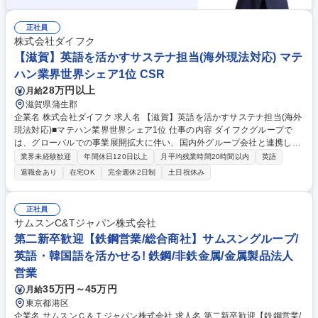
正社員
株式会社ダイフク
【滋賀】英語を活かすサステナ担当(海外現法対応) マテ
ハン業界世界シェア1位 CSR
28万円以上
月給
滋賀県蒲生郡
企業名 株式会社ダイフク 求人名 【滋賀】英語を活かすサステナ担当(海外
現法対応)■マテハン業界世界シェア1位 仕事の内容 ダイフクグループで
は、グローバルでの事業展開拡大に伴い、国内外グループ会社と連携した
環境経営の推進体制を強化しています。【組織】現在、サステナビリティ
業界未経験歓迎
年間休日120日以上
月平均残業時間20時間以内
英語
推進部 環境品質グループでは、グループ全体の環 境情報の収集・取りま
退職金あり
在宅OK
完全週休2日制
土日祝休み
とめ、環境情報開示、気候変動対応、海外現法との情報連携などを担って
います。【業務】グローバル環境経営をより推進するため海外現法との英
語でのコミュニケーション（特に英語会議への参加・ファシリテート）や
正社員
日本本社と海外現法の橋渡しをお任せします。【入社後】環境経営・気候
サムスンC&Tジャパン株式会社
変動・情報開示等の知見をキャッチアップいただきながら海外現法との連
第二新卒歓迎【鉄鋼営業/総合商社】サムスングループ/
携強化を担っていただくことを期待しています。 募集職種 【滋賀】英語
英語・韓国語を活かせる! 鉄鋼/非鉄金属/金属製品法人
を活かすサステナ担当(海外現法対応)■マテハン業界世界シェア1位
営業
35万円～45万円
月給
東京都港区
企業名 サムスンＣ＆Ｔジャパン株式会社 求人名 第二新卒歓迎【鉄鋼営業/