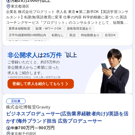
28万2000円以上
月給
東京都港区
企業名 株式会社プログリット 求人名 東京★第二新卒OK【英語学習コンサ
ルタント】転勤無/英語教育に変革 仕事の内容 科学的根拠に基づいた英語
コーチングサービス『プログリット』のコンサルタントとして、短期集中
型でお客様の英語力を向上させ、その後の継続的な学習設計まで提案。
業界未経験歓迎
副業・WワークOK
資格取得支援あり
（担当のお客様数10～16名程度/週1回面談実施） 【詳細】(1)正しいトレ
月平均残業時間20時間以内
転勤なし
英語
時短勤務あり
在宅OK
ーニング方法の徹底指導(2)成果を確認するTEST実施(3)モチベの維持・向
完全週休2日制
服装自由
上(4)進捗状況に応じた学習プランの軌道修正(5)生活スタイルも含めたタ
イムマネジメント等、効率的な学習サポート。 【やりがい】御用聞きでは
※
非公開求人
25
万件
は
以上
なく、ビジネスの第一線で活躍する顧客に対し、対等な「コーチ」として
指導し、深い信頼関係を築くことができます。顧客から直接感謝されるこ
ご登録いただくと、約
25
万件の
とで、自身の仕事の価値を強く実感も◎ 募集職種 東京★第二新卒OK【英
非公開求人からご希望に沿った
語学習コンサルタント】転勤無/英語教育に変革
求人をご紹介します。
※
2026年3月31日時点 ※求人数＝採用予定人数
登録して求人を紹介してもらう
正社員
株式会社博報堂Gravity
ビジネスプロデューサー(広告業界経験者向け)/英語を活
かす/海外ブランド担当 広告プロデューサー
700万円～900万円
年俸
東京都千代田区