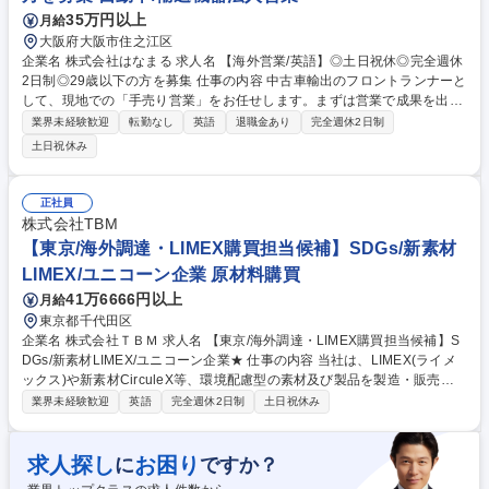
35万円以上
月給
大阪府大阪市住之江区
企業名 株式会社はなまる 求人名 【海外営業/英語】◎土日祝休◎完全週休
2日制◎29歳以下の方を募集 仕事の内容 中古車輸出のフロントランナーと
して、現地での「手売り営業」をお任せします。まずは営業で成果を出し
ていただき、ゆくゆくはチームを統括し、販売戦略の企画・考案にも携わ
業界未経験歓迎
転勤なし
英語
退職金あり
完全週休2日制
っていただくことを期待しています。 【入社後お任せする業務】 ■現地開
土日祝休み
拓営業：3週間単位の海外出張を通じ、現地ディーラー等への直接アプロ
ーチ、関係構築、販売を行います。 【将来的にお任せする業務】 ■販売戦
略： 自社ECサイトの改修に合わせ、Webとリアルを融合させた販売促進
正社員
を企画・実行します。 募集職種 【海外営業/英語】◎土日祝休◎完全週休
株式会社TBM
2日制◎29歳以下の方を募集
【東京/海外調達・LIMEX購買担当候補】SDGs/新素材
LIMEX/ユニコーン企業 原材料購買
41万6666円以上
月給
東京都千代田区
企業名 株式会社ＴＢＭ 求人名 【東京/海外調達・LIMEX購買担当候補】S
DGs/新素材LIMEX/ユニコーン企業★ 仕事の内容 当社は、LIMEX(ライメ
ックス)や新素材CirculeX等、環境配慮型の素材及び製品を製造・販売しS
DGsに貢献するユニコーン企業です。そんな当社にて《海外調達・購買担
業界未経験歓迎
英語
完全週休2日制
土日祝休み
当》を募集いたします！ 急拡大する顧客需要に応えるため、各種自社製品
の海外調達や購買戦略の策定、委託先選定、国内外の輸送手配などサプラ
イチェーンの最適化を担います。 【具体的には】■調達・購買戦略の策定
求人探し
お困り
に
ですか？
■委託先選定および管理 ■各種契約締結・価格交渉 ■原価見積もり作成・低