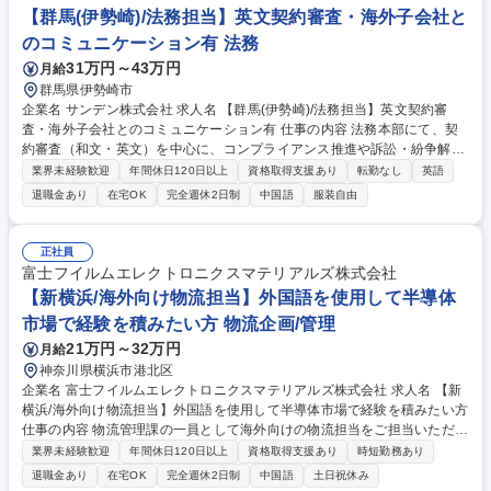
【群馬(伊勢崎)/法務担当】英文契約審査・海外子会社と
理 など 募集職種 [大阪]英語対応ヘルプデスク/英語力が活かせる！/SCSK
グループ/福利厚生◎
のコミュニケーション有 法務
31万円～43万円
月給
群馬県伊勢崎市
企業名 サンデン株式会社 求人名 【群馬(伊勢崎)/法務担当】英文契約審
査・海外子会社とのコミュニケーション有 仕事の内容 法務本部にて、契
約審査（和文・英文）を中心に、コンプライアンス推進や訴訟・紛争解決
対応などの法務実務全般をお任せします。海外子会社とのコミュニケーシ
業界未経験歓迎
年間休日120日以上
資格取得支援あり
転勤なし
英語
ョンや国際法務で活躍できる環境です。 【詳細】(1)契約審査：和文およ
退職金あり
在宅OK
完全週休2日制
中国語
服装自由
び英文の契約書作成（業務の8割、英文契約審査は月10件程度が目安） (2)
コンプライアンス：資料作成、研修活動（業務の1割） (3)訴訟・紛争：弁
護士への対応など解決に向けた対応（業務の1割） (4)その他法律関連業務
正社員
【業務の魅力】グローバル企業のため、海外子会社とのコミュニケーショ
富士フイルムエレクトロニクスマテリアルズ株式会社
ンなど国際法務の経験を積み、法的能力の向上が可能です。 募集職種
【新横浜/海外向け物流担当】外国語を使用して半導体
【群馬(伊勢崎)/法務担当】英文契約審査・海外子会社とのコミュニケーシ
市場で経験を積みたい方 物流企画/管理
ョン有
21万円～32万円
月給
神奈川県横浜市港北区
企業名 富士フイルムエレクトロニクスマテリアルズ株式会社 求人名 【新
横浜/海外向け物流担当】外国語を使用して半導体市場で経験を積みたい方
仕事の内容 物流管理課の一員として海外向けの物流担当をご担当いただき
ます。 【入社後すぐ（1年間程度を目安）】 ■顧客対応：受注業務、納期
業界未経験歓迎
年間休日120日以上
資格取得支援あり
時短勤務あり
回答、必要データ作成 ■社内対応：在庫確認、配車確認及び依頼、自身の
退職金あり
在宅OK
完全週休2日制
中国語
土日祝休み
担当顧客/製品に紐付いた営業/生産管理担当との在庫や納期調整、請求書