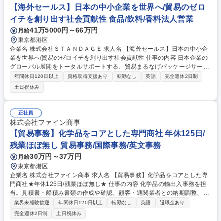
【海外セールス】日本の中小企業を世界へ/貿易のゼロ
イチを創り出す社会貢献性 食品/飲料/香料法人営業
41万5000円～66万円
月給
東京都港区
企業名 株式会社ＳＴＡＮＤＡＧＥ 求人名 【海外セールス】日本の中小企
業を世界へ/貿易のゼロイチを創り出す社会貢献性 仕事の内容 日本企業の
グローバル展開をトータルサポートする、貿易まるなげパッケージサービ
ス「おまかせ貿易」を導入いただいた中小企業の商材に合わせた「海外セ
年間休日120日以上
資格取得支援あり
転勤なし
英語
完全週休2日制
ールス」として活躍いただきます。 【詳細】■商材の特性を活かした戦略
土日祝休み
立案（コンサルティング） ■海外現地での市場調査・バイヤーや代理店の
発掘 ■海外バイヤーとの交渉、契約締結 ■海外展示会への出展サポート・
現地商談 英語力を活かし、日本のモノづくりを世界に展開したい思いがあ
正社員
る方にピッタリなポジションです。 募集職種 【海外セールス】日本の中
株式会社ファイン商事
小企業を世界へ/貿易のゼロイチを創り出す社会貢献性
【貿易事務】化学品をコアとした専門商社 年休125日/
残業ほぼ無し 貿易事務/国際事務/英文事務
30万円～37万円
月給
東京都港区
企業名 株式会社ファイン商事 求人名 【貿易事務】化学品をコアとした専
門商社★年休125日/残業ほぼ無し★ 仕事の内容 化学品の輸出入事務を担
当。見積書・船積み書類の作成や確認、顧客・通関業者との納期調整、英
語でのスケジュール確認（読み書き・会話）等を行います。国内外へのサ
業界未経験歓迎
年間休日120日以上
転勤なし
英語
退職金あり
ンプル発送や来客・電話対応も担う役割です。 ・輸出入に関わる発注書・
完全週休2日制
土日祝休み
見積書の作成および管理 ・船積み書類の確認・手配、および通関業者との