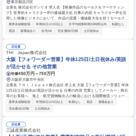
東京都品川区
企業名 株式会社サンリオ 求人名 【映像作品のセールス＆マーケティン
グ】世界的キャラクターIPの価値最大化 仕事の内容 キャラクターIPを活
用した映像ビジネスにおいて、作品の流通・価値最大化を担うセールスや
マーケティング業務全般をお任せします。作品の入口から出口まで社内外
業界未経験歓迎
年間休日120日以上
月平均残業時間20時間以内
転勤なし
と連携し、グローバルに魅力をお届けします。 ■セールス業務:国内外プラ
英語
退職金あり
在宅OK
完全週休2日制
土日祝休み
ットフォームへの映像作品セールス(配信・番販),条件交渉,ライセンス案件
創出 ■マーケティング/プロモーション:ローンチ前後の企画実行,視聴数や
収益最大化の施策設計,分析 ■PM:進行管理(制作～販売),契約管理,売上計上
正社員
■ビジネス開発:新規案件創出(パートナー開拓・企画起点),キャラクター戦
THI Japan株式会社
略と連動した映像展開提案 募集職種 【映像作品のセールス＆マーケティ
大阪【フォワーダー営業】年休125日/土日祝休み/英語
ング】世界的キャラクターIPの価値最大化
が活かせる その他営業
450万円～750万円
年俸
大阪府大阪市中央区
企業名 ＴＨＩ Ｊａｐａｎ株式会社 求人名 大阪【フォワーダー営業】年休
125日/土日祝休み/英語が活かせる 仕事の内容 営業としてメーカー・商社
等のお客様へ、海上・航空貨物輸出入の輸送における国際物流ソリューシ
ョンを行います。現在輸出入されている商品のトレンド等をリサーチし、
業界未経験歓迎
年間休日120日以上
転勤なし
英語
退職金あり
周辺企業へアプローチ、新規開拓を行います。 【詳細】■新規顧客開拓、
完全週休2日制
土日祝休み
顧客紹介を通じた営業、既存顧客メンテナンス、見積書作成 ■新規顧客・
新規ビジネス、社内アフターフォロー部門への引継ぎ ■各部門との連携・
トラブル対応 ■顧客の事業計画や国際輸送課題のヒアリング ■課題解決に
正社員
向けた輸送方法の組み立て、提案 【特徴】分業制ではなく一気通貫で顧客
三誠産業株式会社
担当/輸出入のうち、輸入が約8割/海上運送の割合が高い/英語はメールの