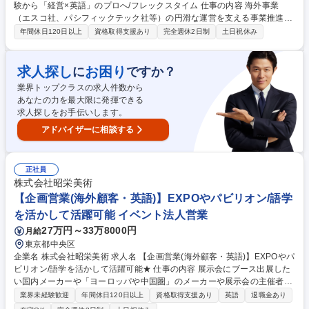
験から「経営×英語」のプロへ/フレックスタイム 仕事の内容 海外事業
（エスコ社、パシフィックテック社等）の円滑な運営を支える事業推進担
当として、本社と現地の「情報の橋渡し」を担います。語学力を活かし、
年間休日120日以上
資格取得支援あり
完全週休2日制
土日祝休み
グループ全体のグローバルシナジー最大化に貢献いただきます。 ■ブリッ
ジ・コミュニケーション：海外子会社役員・スタッフとの日常的連絡、お
よび本社関連部署（経理・人事・法務等）との調整 ■海外拠点管理サポー
求人探し
お困り
に
ですか？
ト：現地の課題（労務・経理等）のヒアリング、解決に向けた手配 ■海外
業界トップクラスの求人件数から
出張・現地アテンド：対面での信頼関係構築 ■PMI（統合プロセス）支
あなたの力を最大限に発揮できる
援：M&Aを実施した企業のグループ化を支援 募集職種 【名古屋】海外事
求人探しをお手伝いします。
業推進／未経験から「経営×英語」のプロへ/フレックスタイム
アドバイザーに相談する
正社員
株式会社昭栄美術
【企画営業(海外顧客・英語)】EXPOやパビリオン/語学
を活かして活躍可能 イベント法人営業
27万円～33万8000円
月給
東京都中央区
企業名 株式会社昭栄美術 求人名 【企画営業(海外顧客・英語)】EXPOやパ
ビリオン/語学を活かして活躍可能★ 仕事の内容 展示会にブース出展した
い国内メーカーや「ヨーロッパや中国圏」のメーカーや展示会の主催者へ
提案営業～イベント制作プロジェクトの制作進行～納品管理まで一気通貫
業界未経験歓迎
年間休日120日以上
資格取得支援あり
英語
退職金あり
でお任せします。 ・展示会主催者との打ち合わせ：ニーズのヒアリング、