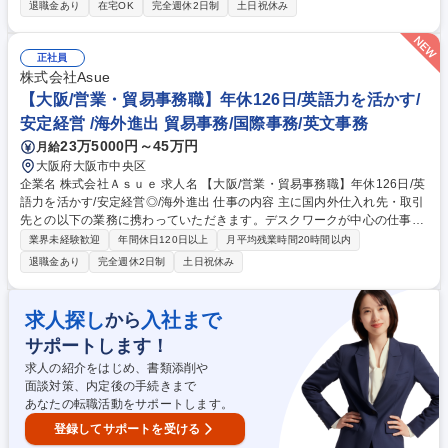
運営 ※特に注力いただく分野 ■総務（会議体運営、規程管理、組織戦略、
退職金あり
在宅OK
完全週休2日制
土日祝休み
業務改革など） -株主総会、取締役会、経営会議等の特に重要な会議体の
計画的かつ円滑な運営／-会社のルールである規程の策定、定期的維持メ
ンテなど -事業方針・計画に沿った中長期的イノベーション視点での全社
正社員
組織戦略の策定／ -将来のDX活動への広がりも視野に入れた業務改革活動
株式会社Asue
の企画と運営 ■その他（オフィス管理/管財、社内外コミュニケーションツ
【大阪/営業・貿易事務職】年休126日/英語力を活かす/
ールの企画・運営等） 募集職種 【東京本社】総務担当（主にBCP活動推
安定経営 /海外進出 貿易事務/国際事務/英文事務
進）／日本製鉄グループ
23万5000円～45万円
月給
大阪府大阪市中央区
企業名 株式会社Ａｓｕｅ 求人名 【大阪/営業・貿易事務職】年休126日/英
語力を活かす/安定経営◎/海外進出 仕事の内容 主に国内外仕入れ先・取引
先との以下の業務に携わっていただきます。デスクワークが中心の仕事を
お任せする予定ですが社外の得意先・仕入れ先との電話やメールでのやり
業界未経験歓迎
年間休日120日以上
月平均残業時間20時間以内
とりもあり社内での職掌は営業職になります ・受発注業務 ・納期管理 ・
退職金あり
完全週休2日制
土日祝休み
出荷書類等の作成、送付 ・社内計上業務 ・得意先、仕入れ先各社との連
絡対応 ・他、書類作成等の営業サポート業務 【入社後】デスクワークを
中心に基本的な業務内容を習得しながら実務経験を重ねて頂きます。OJT
求人探し
入社まで
から
社員が業務内容について丁寧に教えます。将来的には所属部門の中核とな
サポートします！
る人材として活躍いただくことを期待しております。 募集職種 【大阪/営
業・貿易事務職】年休126日/英語力を活かす/安定経営◎/海外進出
求人の紹介をはじめ、書類添削や
面談対策、内定後の手続きまで
あなたの転職活動をサポートします。
登録してサポートを受ける