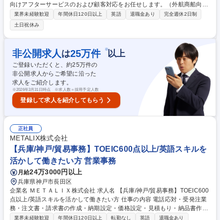
向けアフターサービスのおよび顧客対応をお任せします。（外航商船向け
保守サービス説明、顧客問い合わせ対応、技師手配/訪船計画立案/結果報
業界未経験歓迎
年間休日120日以上
英語
退職金あり
完全週休2日制
告、請求対応・条件交渉等） 【入社3年目以降】弊社でのアフターサービ
土日祝休み
ス業務を習得いただいたのちに、海外駐在にて諸外国の商船保守ビジネス
の市場調査および自社保守サービスの企画に携わっていただくチャンスが
ございます。諸外国でのニーズを探るべく、現地法人の営業同行などを通
※
非公開求人
25
万件
は
以上
して現地調査などの業務を想定しています。ゆくゆくは海外子会社やサー
ご登録いただくと、約
25
万件の
ビスビジネス提供会社との方針決定に携わっていただきたいと考えていま
非公開求人からご希望に沿った
す。 募集職種 【西宮】商船のアフターサービスアレンジ◆海外駐在にも
求人をご紹介します。
チャレンジ可能
※
2026年3月31日時点 ※求人数＝採用予定人数
登録して求人を紹介してもらう
正社員
METALIX株式会社
【兵庫/神戸/貿易事務】TOEIC600点以上/英語スキルを
活かして働きたい方 営業事務
24万3000円以上
月給
兵庫県神戸市長田区
企業名 ＭＥＴＡＬＩＸ株式会社 求人名 【兵庫/神戸/貿易事務】TOEIC600
点以上/英語スキルを活かして働きたい方 仕事の内容 電話応対・受発注業
務・注文書・請求書の作成・納期設定・価格設定・見積もり・納品書作成
など、営業メンバーのサポート業務など社員が働きやすい環境づくりをお
業界未経験歓迎
年間休日120日以上
転勤なし
英語
退職金あり