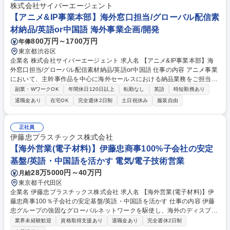
株式会社サイバーエージェント
【アニメ&IP事業本部】海外窓口担当/グローバル配信素
材納品/英語or中国語 海外事業企画/開発
800万円～1700万円
年俸
東京都渋谷区
企業名 株式会社サイバーエージェント 求人名 【アニメ&IP事業本部】海
外窓口担当/グローバル配信素材納品/英語or中国語 仕事の内容 アニメ事業
において、主幹事作品を中心に海外セールスにおける納品業務をご担当い
ただきます。特に、素材納品に関わるプロジェクト管理や推進を期待して
副業・WワークOK
年間休日120日以上
転勤なし
英語
時短勤務あり
います。 【具体的な業務】 ■海外の配信プラットフォームへの配信素材の
退職金あり
在宅OK
完全週休2日制
土日祝休み
服装自由
納品業務 ・海外のライセンシーへの宣伝素材の監修と納品業務 ・製作委
員会の窓口業務 ・納品業務設計や業務効率化の推進 募集職種 【アニメ&I
P事業本部】海外窓口担当/グローバル配信素材納品/英語or中国語
正社員
伊藤忠プラスチックス株式会社
【海外営業(電子材料)】伊藤忠商事100%子会社の安定
基盤/英語・中国語を活かす 電気/電子技術営業
28万5000円～40万円
月給
東京都千代田区
企業名 伊藤忠プラスチックス株式会社 求人名 【海外営業(電子材料)】伊
藤忠商事100％子会社の安定基盤/英語・中国語を活かす 仕事の内容 伊藤
忠グループの強固なグローバルネットワークを駆使し、海外のディスプレ
イ製造会社に向けた、電子材料の提案および販売活動をお任せします。世
業界未経験歓迎
資格取得支援あり
退職金あり
完全週休2日制
界のモノづくりを牽引していただきます。 【具体的には】 ■ディスプレイ