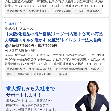
の拡販業務／月残業15時間程度 仕事の内容 現任者と共に中国向けの海外
営業を行って頂きます。将来的には単独での業務遂行を目指します。(1)食
品／飲料原料の仕入、および品質管理 (2)中国での食品/飲料原料の仕入先
業界未経験歓迎
資格取得支援あり
完全週休2日制
中国語
土日祝休み
新規開拓 (3)日本国内のメーカーへの拡販 【詳細】(1)中国から輸入してい
る既存品（ビタミンC/烏龍茶/果物缶詰など）の仕入業務、製造立ち合い、
工場監査や契約交渉、価格交渉 等 (2)販売先が求める品質、価格にあった
正社員
原料を扱う仕入先の開拓や当社が扱ったことのない原料の開拓 (3)お客様
株式会社フェース
からご要望いただいているものを安定的に納めることを求められるケース
【大阪/化粧品の海外営業(リーダー)内勤中心/高い商品
もあれば、自身で開拓した商材を提案をする場合もあります。 募集職種
力/英語スキルを活かす 化粧品/トイレタリー法人営業
【中国向け海外営業】食品・飲料原料の拡販業務／月残業15時間程度
42万9000円～53万9000円
月給
大阪府大阪市中央区
企業名 株式会社フェース 求人名 【大阪/化粧品の海外営業(リーダー)内勤
中心/高い商品力/英語スキルを活かす 仕事の内容 海外代理店・販売店への
営業活動および新規開拓を中心に、輸出関連業務など幅広くお任せしま
す。リーダーとして、海外事業の拡大に向けた戦略立案やメンバー育成に
業界未経験歓迎
年間休日120日以上
月平均残業時間20時間以内
転勤なし
も携わっていただきます。 ・海外代理店・販売店の開拓および営業活動・
英語
退職金あり
完全週休2日制
土日祝休み
輸出業務・各国規制への対応・海外事業戦略の立案・メンバーマネジメン
ト 【取引先】中国、シンガポールやオーストラリアなど 【当社につい
て】化粧品の企画・開発、化粧品販売、直営エステサロンの運営等を手掛
求人探し
入社まで
から
けています。世界初の特許技術を用いた化粧品を企画開発しており、「無
サポートします！
添加」で「安全」な化粧品を自信をもってお届けしています。 募集職種
【大阪/化粧品の海外営業(リーダー)内勤中心/高い商品力/英語スキルを活
求人の紹介をはじめ、書類添削や
かす
面談対策、内定後の手続きまで
あなたの転職活動をサポートします。