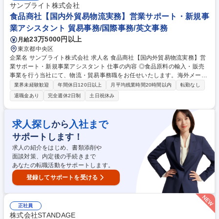
訳業務 募集職種 【東京/コーディネーター】英語力を活かしてキャリアの
サンブライト株式会社
幅を広げたい方へ◎
食品商社【国内外貿易物流実務】営業サポート・新規事
業アシスタント 貿易事務/国際事務/英文事務
23万5000円以上
月給
東京都中央区
企業名 サンブライト株式会社 求人名 食品商社【国内外貿易物流実務】営
業サポート・新規事業アシスタント 仕事の内容 ◎食品原料の輸入・販売
事業を行う当社にて、物流・貿易事務職をお任せいたします。海外メーカ
ーとの調整、輸入手続き、国内物流業者との連携、在庫管理などを幅広く
業界未経験歓迎
年間休日120日以上
月平均残業時間20時間以内
転勤なし
担当していただきます。 【具体的な業務内容】 ■海外からの食品原料輸入
退職金あり
完全週休2日制
土日祝休み
に関わる貿易実務・書類作成・手配業務 ■海外メーカーとの連絡調整・交
渉、物流専門業者との協力によるオペレーション管理 ■輸入原料の国内物
流業者との調整、在庫管理、顧客への納品調整 ■営業チームのサポート業
求人探し
入社まで
から
務（受発注管理、顧客対応補助など） ■将来的な新規事業展開への提案・
サポートします！
参画も期待します 募集職種 食品商社【国内外貿易物流実務】営業サポー
ト・新規事業アシスタント
求人の紹介をはじめ、書類添削や
面談対策、内定後の手続きまで
あなたの転職活動をサポートします。
登録してサポートを受ける
正社員
株式会社STANDAGE