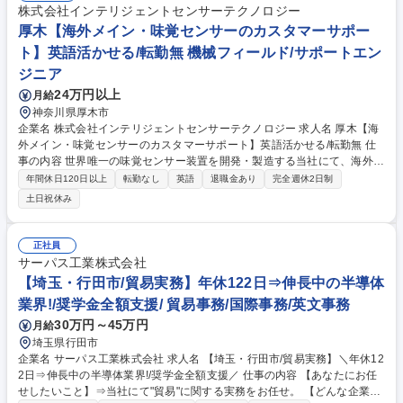
化学工業用薬品、栄養補助食品原料、製薬原料、飼料添加物等を輸出入。
株式会社インテリジェントセンサーテクノロジー
当社の輸出入品は各分野の安定供給や新製品・原料開発に欠かせません。
厚木【海外メイン・味覚センサーのカスタマーサポー
グローバルに影響力を持つポジションです。 募集職種 【貿易事務】輸出
ト】英語活かせる/転勤無 機械フィールド/サポートエン
事務経験者/安定経営のグローバル商社/月残業少な目でWLB◎
ジニア
24万円以上
月給
神奈川県厚木市
企業名 株式会社インテリジェントセンサーテクノロジー 求人名 厚木【海
外メイン・味覚センサーのカスタマーサポート】英語活かせる/転勤無 仕
事の内容 世界唯一の味覚センサー装置を開発・製造する当社にて、海外顧
客向けに装置に関する問い合わせ対応および製品企画提案をお任せしま
年間休日120日以上
転勤なし
英語
退職金あり
完全週休2日制
す。 必要に応じて海外総代理店や現地代理店の担当者と同行し、お客様へ
土日祝休み
の対応を行います。 【担当】海外の製薬会社や食品メーカー 【業務詳
細】■測定データの活用方法や技術対応 ■製品企画提案 ■ラボ内でのサンプ
ル測定 ■測定プロトコルの確認・報告書まとめ ◇顧客活用例：https://ww
正社員
w.insent.co.jp/articles ※1～2か月に1回の海外出張（平均7～10日）が発
サーパス工業株式会社
生します。 募集職種 厚木【海外メイン・味覚センサーのカスタマーサポ
【埼玉・行田市/貿易実務】年休122日⇒伸長中の半導体
ート】英語活かせる/転勤無
業界!/奨学金全額支援/ 貿易事務/国際事務/英文事務
30万円～45万円
月給
埼玉県行田市
企業名 サーパス工業株式会社 求人名 【埼玉・行田市/貿易実務】＼年休12
2日⇒伸長中の半導体業界!/奨学金全額支援／ 仕事の内容 【あなたにお任
せしたいこと】⇒当社にて"貿易"に関する実務をお任せ。 【どんな企業が