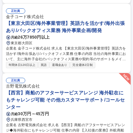
連絡調整 ・仕入先・輸出先との納期調整（英語の読み書き・簡単な会話）
・化学品サンプルの国内外への発送手配・実務 ・顧客への進捗報告、およ
正社員
びスケジュール管理業務全般 ・来客対応、電話応対、その他付随する一般
金子コード株式会社
事務業務 募集職種 【貿易事務】化学品をコアとした専門商社★年休125
【東京大田区/海外事業管理】英語力を活かす/海外出張
日/残業ほぼ無し★
あり/バックオフィス業務 海外事業企画/開発
26万7850円以上
月給
東京都大田区
企業名 金子コード株式会社 求人名 【東京大田区/海外事業管理】英語力を
活かす/海外出張あり/バックオフィス業務 仕事の内容 当社の海外事業にお
いて、主に海外子会社のバックオフィス業務や契約等のサポートをメイン
に海外事業全般の業務を担当します。 ※入社当初は、フィリピン子会社の
年間休日120日以上
英語
退職金あり
完全週休2日制
業務をお任せします。 ■海外に関する業務の提案や相談の実務対応 ■現地
法人と金子コード株式会社間の依頼事項、相談事項などを共有し対応：具
体的には・・・現地法人の財務諸表のチェック、資産状況の整理、送金依
正社員
頼、人事労務の相談、現地法務、資料英和訳など ※海外出向の可能性がご
古野電気株式会社
ざいます ※変更の範囲：会社の定める業務 募集職種 【東京大田区/海外事
【西宮】商船のアフターサービスアレンジ 海外駐在に
業管理】英語力を活かす/海外出張あり/バックオフィス業務
もチャレンジ可能 その他カスタマーサポート/コールセ
ンター
30万円～45万円
月給
兵庫県西宮市
企業名 古野電気株式会社 求人名 【西宮】商船のアフターサービスアレン
ジ◆海外駐在にもチャレンジ可能 仕事の内容 【入社後の業務】外航商船