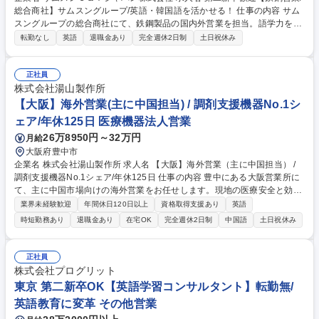
総合商社】サムスングループ/英語・韓国語を活かせる！ 仕事の内容 サム
スングループの総合商社にて、鉄鋼製品の国内外営業を担当。語学力を活
かしながら、仕入れから販売・物流まで貿易の全体像を学び、商社営業と
転勤なし
英語
退職金あり
完全週休2日制
土日祝休み
して成長できるポジションです。 ■海外メーカーから鉄鋼製品を仕入れ、
日本のメーカーへ提案・販売 ■日本産鉄鋼製品をアジア・欧米へ輸出し、
世界に届ける業務 ■顧客ニーズ（数量・納期等）のヒアリングとスケジュ
正社員
ール調整 ■船・コンテナの手配や通関書類作成などの貿易実務 ■既存顧客
株式会社湯山製作所
との関係構築および新規取引先の開拓 ■仕入れ～販売～物流まで一貫して
【大阪】海外営業(主に中国担当) / 調剤支援機器No.1シ
経験し、商社スキルを習得 募集職種 第二新卒歓迎【鉄鋼営業/総合商社】
ェア/年休125日 医療機器法人営業
サムスングループ/英語・韓国語を活かせる！
26万8950円～32万円
月給
大阪府豊中市
企業名 株式会社湯山製作所 求人名 【大阪】海外営業（主に中国担当） /
調剤支援機器No.1シェア/年休125日 仕事の内容 豊中にある大阪営業所に
て、主に中国市場向けの海外営業をお任せします。現地の医療安全と効率
化のスタンダードを創り上げる非常にやりがいのあるポジションです。※
業界未経験歓迎
年間休日120日以上
資格取得支援あり
英語
海外出張が月1回程度発生有（代理店訪問等） 【具体的には】 1. 現地代理
時短勤務あり
退職金あり
在宅OK
完全週休2日制
中国語
土日祝休み
店との折衝・販売支援 2. 医療機関・ユーザーへの提案活動と、製品導入
時の運用提案/フォロー 3. 展示会・学会対応 4. 市場動向・競合情報の収集
および海外案件・売上進捗管理 5. 社内関連部署（開発・品証・生産管理
正社員
など）との調整業務 募集職種 【大阪】海外営業（主に中国担当） / 調剤支
株式会社プログリット
援機器No.1シェア/年休125日
東京 第二新卒OK【英語学習コンサルタント】転勤無/
英語教育に変革 その他営業