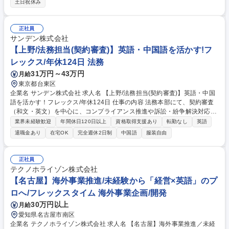
土日祝休み
に加え、半導体や環境エネルギー分野の化学品の輸出入貿易業務 ■伊藤忠
グループの海外現地法人と密に連携した、既存顧客のシェア拡大施策の実
行 ■東アジアを中心とした海外および国内への出張による、新規ビジネス
正社員
の積極的な開拓と深耕 ■市場動向の分析と、顧客ニーズに応じた最適なソ
サンデン株式会社
リューションの企画立案・提供 募集職種 【海外営業(電子材料)】伊藤忠商
【上野/法務担当(契約審査)】英語・中国語を活かす!フ
事100％子会社の安定基盤/英語・中国語を活かす
レックス/年休124日 法務
31万円～43万円
月給
東京都台東区
企業名 サンデン株式会社 求人名 【上野/法務担当(契約審査)】英語・中国
語を活かす！フレックス/年休124日 仕事の内容 法務本部にて、契約審査
（和文・英文）を中心に、コンプライアンス推進や訴訟・紛争解決対応な
どの法務実務全般をお任せします。海外子会社とのコミュニケーションや
業界未経験歓迎
年間休日120日以上
資格取得支援あり
転勤なし
英語
国際法務で活躍できる環境です。 【詳細】(1)契約審査：和文および英文
退職金あり
在宅OK
完全週休2日制
中国語
服装自由
の契約書作成（業務の8割、英文契約審査は月10件程度が目安） (2)コンプ
ライアンス：資料作成、研修活動（業務の1割） (3)訴訟・紛争：弁護士へ
の対応など解決に向けた対応（業務の1割） (4)その他法律関連業務 【業
正社員
務の魅力】グローバル企業のため、海外子会社とのコミュニケーションな
テクノホライゾン株式会社
ど国際法務の経験を積み、法的能力の向上が可能です。 募集職種 【上野/
【名古屋】海外事業推進/未経験から「経営×英語」のプ
法務担当(契約審査)】英語・中国語を活かす！フレックス/年休124日
ロへ/フレックスタイム 海外事業企画/開発
30万円以上
月給
愛知県名古屋市南区
企業名 テクノホライゾン株式会社 求人名 【名古屋】海外事業推進／未経