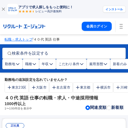
アプリで求人探しをもっと便利に！
インストール
レビュー高評価
無料
会員ログイン
/
転職・求人トップ
４０代 英語 仕事
検索条件を設定する
勤務地
職種
年収
こだわり条件
雇用形態
新着のみ
勤務地の追加設定を忘れていませんか？
東京23区
大阪市
名古屋市
東京都
横浜市
川崎
４０代 英語 仕事の転職・求人・中途採用情報
1000
件以上
関連度順
新着順
1
〜
100
件目を表示中
正社員