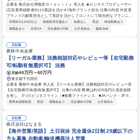
企業名 株式会社博報堂Ｇｒａｖｉｔｙ 求人名 ★ビジネスプロデューサー
(広告業界経験者向け)/英語を活かす/海外ブランド担当 仕事の内容 外資系
ブランドの顧客担当として英語を活かしフロントにて統合的なプランニン
グを推進。ビジネスプロデューサーとしてメディア、クリエイティブ、デ
年間休日120日以上
資格取得支援あり
転勤なし
英語
時短勤務あり
ジタル、アクティベーション等の各専門チームを巻き込んで推進。 【やり
退職金あり
在宅OK
完全週休2日制
土日祝休み
服装自由
がい】雑誌･TV･新聞･Web等の広告領域だけでなく、コミュニケーション
領域を中心にデジタル・リアル問わず統合的なプランニングを行うことで
様々なブランド体験を創出。クライアントとは中長期的に戦略立案～実行
正社員
まで幅広く携わります。 ■取り扱い媒体：全メディア／デジタルメディア
農林中央金庫
（SNS含む）及びTVや新聞・雑誌などマスメディア全域 ■営業先：マーケ
【リーガル業務】法務相談対応やレビュー等【在宅勤務
ティング部門、PR部門、事業部門等（2～4社程度） 募集職種 ★ビジネス
可/転勤有無選択可】 法務
プロデューサー(広告業界経験者向け)/英語を活かす/海外ブランド担当
46万円～60万円
月給
東京都千代田区
企業名 農林中央金庫 求人名 【リーガル業務】法務相談対応やレビュー等
【在宅勤務可/転勤有無選択可】 仕事の内容 弊庫は約100兆円の資産規模
を有し、3つのビジネスライン（■食農ファイナンス、■JAバンク・JFマリ
ンバンクの全国機関、■グローバル投資）を構成しています。これらビジ
業界未経験歓迎
英語
退職金あり
完全週休2日制
土日祝休み
ネスのリーガル面での伸張をお任せします。 【具体的な仕事内容】 ■国内
の法務相談対応■国内外の投融資・資金調達・業務提携等に関連する契約
レビュー・交渉■国内外の法規制調査■国内外の訴訟■国内の金融商品の組
正社員
成やストラクチャリング■国内外の法令遵守態勢のマネジメント■ビジネス
株式会社はなまる
と人権の企画・実践■社内研修等 募集職種 【リーガル業務】法務相談対応
【海外営業/英語】 土日祝休 完全週休2日制 29歳以下の
やレビュー等【在宅勤務可/転勤有無選択可】
方を募集 自動車/輸送機器法人営業