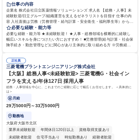
住宅手当あり
時短勤務あり
退職金あり
在宅OK
賞与あり
仕事の内容
育休あり
完全週休2日制
交通費支給
土日祝休み
寮・社宅あり
企業名 株式会社日立医薬情報ソリューションズ 求人名 【総務・人事】未
経験歓迎/日立グループ/組織運営を支えるゼネラリストを目指す 仕事の内
容 入社直後は労務（労務管理・給与計算・安全衛生・福利厚生等）からお
任せいたします。将来は総務・採用・教育業務へ守備範囲を広げ、組織運
必要な経験・能力等
営を支えるゼネラリストをめざせます。 ・初期業務：労働時間管理、給与
必要な経験・能力等 ★未経験歓迎！ ★人事・総務領域を横断的に経験し
計算、社会保険対応、福利厚生管理、安全衛生、健康経営推進等をお任せ
幅広いスキルを身につけたい方におすすめ！ ■労務管理(給与計算・社会保
します。ご経験に応じて、休職者管理など、幅広く経験を積んでいただき
険手続き・勤怠管理など)に関心があり主体的に取り組める方 ※労務経験
ます。 ・将来的な広がり：総務・採用・教育・税務対応・経営企画等。
者は早期にご活躍いただけます。 ■チームで仕事を推進できる方■将来は
★メンバーがマンツーマンで丁寧に教えるため、ご経験が浅くても安心！
マネジメント職として活躍したい 【尚可】■人事、労務、採用、教育業務
幅広く経験を積みたい意欲がある方に最適な環境です。 募集職種 【総
正社員
のご経験 ■労務管理（給与計算・社会保険手続き・勤怠管理など）の経験
三菱電機プラントエンジニアリング株式会社
務・人事】未経験歓迎/日立グループ/組織運営を支えるゼネラリストを目
■衛生管理者の資格をお持ちの方 学歴・資格 学歴：大学院 大学 高専 短大
指す
専修学校 高校 語学力： 資格：
【大阪】総務人事<未経験歓迎> 三菱電機G・社会イン
フラを支える/年休127日 採用人事
総務・人事領域を中心に、これまでのご経験に応じて幅広くお任せします。 ＜具体的に
は＞
月給
29万5000円～33万5000円
勤務地
大阪府大阪市北区
業界未経験歓迎
年間休日120日以上
資格取得支援あり
未経験者歓迎
住宅手当あり
時短勤務あり
経験者歓迎