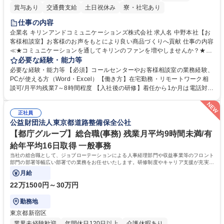
賞与あり
交通費支給
土日祝休み
寮・社宅あり
仕事の内容
企業名 キリンアンドコミュニケーションズ株式会社 求人名 中野本社【お
客様相談室】お客様のお声をもとにより良い商品づくりへ貢献 仕事の内容
≪★コミュニケーションを通してキリンのファンを増やしませんか？★≫
お客様のお声をより良い商品づくりに活かしていく上で、窓口となるお客
必要な経験・能力等
様相談室でのお仕事です。 日々お客様からいただくキリングループへのご
必要な経験・能力等 【必須】コールセンターやお客様相談室の業務経験、
意見を、企業活動に活かしています。お客様からの声に迅速かつ誠意をも
PCが使える方（Word・Excel）【働き方】在宅勤務・リモートワーク相
って対応、情報提供するとともにグループ内活動に反映しています。 【具
談可/月平均残業7～8時間程度 【入社後の研修】着任から1か月は電話対応
体的には】電話応対、メール、お手紙対応、ご指摘品調査報告書作成、有
のOJTを中心に実施し、電話対応に慣れた段階でメール・手紙のOJTを実
人チャットボット対応など。 【1日の対応件数】■電話：月間一人当たり
施する予定です。独り立ち以降もしっかりフォローする体制を整えていま
平均100件前後■メール・手紙：同上40件前後 募集職種 中野本社【お客様
正社員
すのでご安心ください。 【当社について】キリングループの広報機能を担
公益財団法人東京都道路整備保全公社
相談室】お客様のお声をもとにより良い商品づくりへ貢献
う会社として、お客様との出会いを大切にし、磨き上げたホスピタリティ
を込めてコミュニケーションをとりながら広報関連業務を行っておりま
【都庁グループ】総合職(事務) 残業月平均9時間未満/有
す。 学歴・資格 学歴：大学院 大学 高専 短大 専修学校 高校 語学力： 資
給年平均16日取得 一般事務
格：
当社の総合職として、ジョブローテーションによる人事経理部門や収益事業等のフロント
部門の部署等幅広い部署での業務をお任せいたします。研修制度やキャリア支援が充実し
ております！ ※下記業務詳細
月給
22万1500円～30万円
勤務地
東京都新宿区
業界未経験歓迎
年間休日120日以上
介護休暇あり