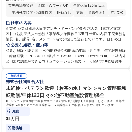
業界未経験歓迎
副業・WワークOK
年間休日120日以上
月平均残業時間20時間以内
転勤なし
英語
退職金あり
在宅OK
賞与あり
育休あり
完全週休2日制
交通費支給
土日祝休み
仕事の内容
食事補助あり
企業名 公益財団法人日本アンチ・ドーピング機構 求人名 【東京／文京
区】公益財団法人の総務人事業務／年間休日125日 仕事の内容 下記業務を
部長1名、課長1名、メンバー2名で分担して遂行しています。 はじめは担
当者として業務を覚えていただき、ゆくゆくはリーダーやマネージャーポ
必要な経験・能力等
ジションとして活躍いただくことを期待しています。 【総務・人事グルー
必要な経験・能力等 ・公的助成金や補助金の申請・四半期、年間報告経験
プの業務内容】 ・人事制度関連 ・採用活動 ・教育研修の企画、実行 ・勤
・総務経験 ・PCスキル中級以上（Word、Excel、PowerPoint） ・社内外
怠管理 ・官公庁への各種提出 ・法定の会議運営（評議員会、理事会） ・
と円滑な調整ができるコミュニケーション能力 ・口が堅い方 ■歓迎要件
コンプライアンス ・内部規程やルールの管理、整備、文書管理 ・契約関
・採用業務経験 ・英語に抵抗がない方 ・営業経験 学歴・資格 学歴：大学
連 ・衛生管理 ・防災関連・公的助成金の管理・オフィス、ファシリティ
院 大学 高専 短大 専修学校 高校 語学力： 資格：
管理 ・福利厚生関連 ・職員からの問合せ、相談対応 ・その他日常の総務
契約社員
株式会社関東合人社
業務全般 募集職種 【東京／文京区】公益財団法人の総務人事業務／年間
休日125日
未経験・ベテラン歓迎【お茶の水】マンション管理事務
転勤無/年休123日 その他不動産施設管理/保全
■マンション管理組合の運営サポート及び管理員の指導 ■担当物件における修繕工事等受
注業務 ■事務所内での事務業務等 ★異業界からの転職者が多数活躍しています
月給
38万円
勤務地