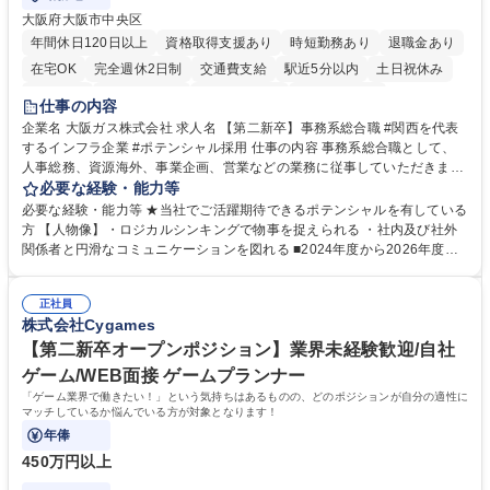
大阪府大阪市中央区
年間休日120日以上
資格取得支援あり
時短勤務あり
退職金あり
在宅OK
完全週休2日制
交通費支給
駅近5分以内
土日祝休み
服装自由
第二新卒歓迎
寮・社宅あり
食事補助あり
仕事の内容
企業名 大阪ガス株式会社 求人名 【第二新卒】事務系総合職 #関西を代表
するインフラ企業 #ポテンシャル採用 仕事の内容 事務系総合職として、
人事総務、資源海外、事業企画、営業などの業務に従事していただきま
す。 【業務内容の一例】■所属事業部の勤労業務 ■海外に関係する各種業
必要な経験・能力等
務 ■営業部門の企画スタッフ、ルート営業 【キャリアパス】入社後の配属
必要な経験・能力等 ★当社でご活躍期待できるポテンシャルを有している
ポジションで一定期間ご活躍頂いた後、本人の適性及び将来のキャリアを
方 【人物像】・ロジカルシンキングで物事を捉えられる ・社内及び社外
鑑みてジョブローテーションを行います。 【育成】OJTでの現場育成や研
関係者と円滑なコミュニケーションを図れる ■2024年度から2026年度ま
修カリキュラムを通じて、Daigasグループの業務で必要となる知識につい
での3ヵ年を対象とする「Daigasグループ中期経営計画2026」を策定しま
て学んでいただきます。 募集職種 【第二新卒】事務系総合職 #関西を代
した。https://www.osakagas.co.jp/company/press/pr2024/1777576_564
表するインフラ企業 #ポテンシャル採用
正社員
72.html ■エネルギーセキュリティの不安定化や気候変動による自然災害の
株式会社Cygames
甚大化など、これまで以上に社会課題解決の重要性が高まっています。
「未来の日常」の創造に向けて持続可能な社会の実現に貢献してまいりま
【第二新卒オープンポジション】業界未経験歓迎/自社
す。 学歴・資格 学歴：大学院 大学 語学力： 資格：
ゲーム/WEB面接 ゲームプランナー
「ゲーム業界で働きたい！」という気持ちはあるものの、どのポジションが自分の適性に
マッチしているか悩んでいる方が対象となります！
年俸
450万円以上