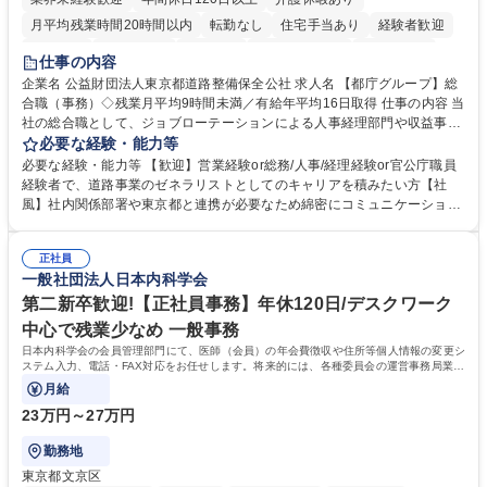
月平均残業時間20時間以内
転勤なし
住宅手当あり
経験者歓迎
研修あり
退職金あり
賞与あり
完全週休2日制
交通費支給
仕事の内容
駅近5分以内
資格取得手当あり
食事補助あり
企業名 公益財団法人東京都道路整備保全公社 求人名 【都庁グループ】総
合職（事務）◇残業月平均9時間未満／有給年平均16日取得 仕事の内容 当
社の総合職として、ジョブローテーションによる人事経理部門や収益事業
等のフロント部門の部署等幅広い部署での業務をお任せいたします。研修
必要な経験・能力等
制度やキャリア支援が充実しております！ ※下記業務詳細 【業務詳細】■
必要な経験・能力等 【歓迎】営業経験or総務/人事/経理経験or官公庁職員
管理部門：広報、人事、経理など当公社の運営に係る管理業務 ■収益部
経験者で、道路事業のゼネラリストとしてのキャリアを積みたい方【社
門：駐車場の新規開拓、管理運営、新宿駅西口広場の「イベントコーナ
風】社内関係部署や東京都と連携が必要なため綿密にコミュニケーション
ー」などの管理運営 ■道路部門：整備の急がれる骨格幹線道路や木造住宅
を図っています。 【業務の魅力】■幅広く携われる：総合職（事務）で
密集地域の特定整備路線の用地取得、道路に関する普及啓発事業、都内の
は、駐車場の管理運営や道路用地の取得、公益財団法人の中枢を担う管理
道路施設や道路工事現場の見学ツアー事業 ※入社後は上記いずれかの部門
正社員
部門など多岐に渡る業務を経験できます。 ■様々なプロジェクト：駐車場
一般社団法人日本内科学会
へ配属。※業務内容変更の範囲：会社の定める業務 募集職種 【都庁グル
事業の他、新宿駅西口広場内に設置された照明を兼ねた広告「ブライトサ
ープ】総合職（事務）◇残業月平均9時間未満／有給年平均16日取得
イン」の管理運営を行うなど、事業収益を生み出す活動を積極的に行って
第二新卒歓迎!【正社員事務】年休120日/デスクワーク
います。 学歴・資格 学歴：大学院 大学 高専 短大 専修学校 高校 語学力：
中心で残業少なめ 一般事務
資格：
日本内科学会の会員管理部門にて、医師（会員）の年会費徴収や住所等個人情報の変更シ
ステム入力、電話・FAX対応をお任せします。将来的には、各種委員会の運営事務局業務
などにも幅広く携わっていただきます。
月給
23万円～27万円
勤務地
東京都文京区