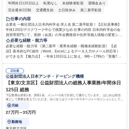
年間休日120日以上
転勤なし
未経験者歓迎
退職金あり
完全週休2日制
交通費支給
土日祝休み
第二新卒歓迎
仕事の内容
企業名 一般社団法人日本内科学会 求人名 第二新卒歓迎！【正社員事務】
年休120日/デスクワーク中心で残業少なめ 仕事の内容 日本内科学会の会
員管理部門にて、医師（会員）の年会費徴収や住所等個人情報の変更シス
テム入力、電話・FAX対応をお任せします。将来的には、各種委員会の運
必要な経験・能力等
営事務局業務などにも幅広く携わっていただきます。 【会員管理・データ
必要な経験・能力等 《第二新卒・業界未経験・職種未経験歓迎》 【必
入力業務】 ・医師（会員）の住所変更、個人情報のシステム登録・更新
須】基本的なPC操作（Word、Excelによるデータ入力やメール対応等）
・年会費の徴収管理や入金データの照合確認 【問い合わせ対応】 ・会員
ができる方 【魅力点】 ・年休120日以上に加え、9時～17時の「実働7時
（医師）からの電話、FAX、ネット申請に伴う相談受付 ・複雑な案件のへ
間勤務」で残業も少なくワークライフバランスは抜群です。 【将来的な業
のエスカレーション・連携対応 募集職種 第二新卒歓迎！【正社員事務】
務（各種委員会運営）】 ・学会内における各種委員会のスケジュール調
年休120日/デスクワーク中心で残業少なめ
正社員
整、資料作成、当日の運営サポート 学歴・資格 学歴：大学院 大学 語学
公益財団法人日本アンチ・ドーピング機構
力： 資格：
【東京/文京区】公益財団法人の総務人事業務/年間休日
125日 総務
下記業務を部長1名、課長1名、メンバー2名で分担して遂行しています。 はじめは担当
者として業務を覚えていただき、ゆくゆくはリーダーやマネージャーポジションとして活
躍いただくことを期待しています。
月給
27万円～35万円
勤務地
東京都文京区