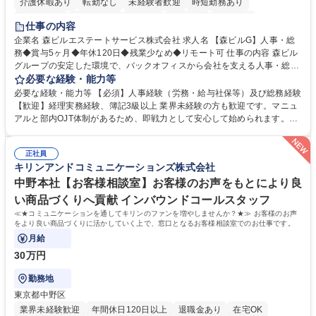
介護休暇あり
転勤なし
未経験者歓迎
時短勤務あり
経験者歓迎
退職金あり
在宅OK
賞与あり
育休あり
仕事の内容
完全週休2日制
交通費支給
長期歓迎
駅近5分以内
土日祝休み
企業名 森ビルエステートサービス株式会社 求人名 【森ビルG】人事・総
務◆賞与5ヶ月◆年休120日◆残業少なめ◆リモート可 仕事の内容 森ビル
グループの安定した環境で、バックオフィスから会社を支える人事・総務
をお任せします。 労務と総務の業務をバランスよく担当し、ゆくゆくは制
必要な経験・能力等
度改定などのコア業務にも挑戦できる、やりがいある環境です。 ■勤怠管
必要な経験・能力等 【必須】人事経験（労務・給与社保等）及び総務経験
理、給与計算、社会保険手続き、年末調整等の労務管理全般 ■入退社手続
【歓迎】経理実務経験、簿記3級以上 業界未経験の方も歓迎です。マニュ
き、社内規定の改定や人事制度改定などのコア業務 ■社内イベントの企画
アルと部内OJT体制があるため、即戦力として安心して始められます。
運営やその他総務業務全般 ※労務と総務を1：1の割合でお任せ。 入社後
【魅力・やりがい】森ビルGの安定基盤で労務から総務まで幅広く携われ
は部内のOJTを中心に、あなたの経験に合わせて不足している部分はいつ
ます。定型業務に留まらず、社内規定や人事制度の改定など会社のコア業
でも質問・相談できる環境が整っているため、安心して成長できます。 募
正社員
務に挑戦できるため、自身の成長と組織への貢献度をダイレクトに実感で
キリンアンドコミュニケーションズ株式会社
集職種 【森ビルG】人事・総務◆賞与5ヶ月◆年休120日◆残業少なめ◆
きます。 残業少なめ、週1日リモート可など、ワークライフバランスを保
リモート可
ち長期活躍できる環境です。 「これまでの幅広い経験を活かし、長期的な
中野本社【お客様相談室】お客様のお声をもとにより良
キャリアを築きたい」という前向きな意欲と挑戦を全力で応援します。 学
い商品づくりへ貢献 インバウンドコールスタッフ
歴・資格 学歴：大学院 大学 高専 短大 専修学校 高校 語学力： 資格：日商
≪★コミュニケーションを通してキリンのファンを増やしませんか？★≫ お客様のお声
簿記検定1級 日商簿記検定2級 日商簿記検定3級
をより良い商品づくりに活かしていく上で、窓口となるお客様相談室でのお仕事です。
月給
30万円
勤務地
東京都中野区
業界未経験歓迎
年間休日120日以上
退職金あり
在宅OK