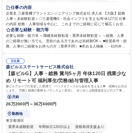
退職金あり
在宅OK
賞与あり
完全週休2日制
交通費支給
仕事の内容
駅近5分以内
土日祝休み
服装自由
寮・社宅あり
食事補助あり
企業名 三菱電機プラントエンジニアリング株式会社 求人名 【大阪】総務
人事＜未経験歓迎＞◇三菱電機G・社会インフラを支える/年休127日 仕事
の内容 総務・人事領域を中心に、これまでのご経験に応じて幅広くお任せ
します。 ＜具体的には＞ ・総務/人事労務（給与・社保・勤怠管理など）
必要な経験・能力等
・採用・教育研修 ・福利厚生運用 など ※基本的には事務所勤務ですが、
必要な経験・能力等 ＜職種未経験歓迎・業界未経験歓迎＞ ～総務、人事
採用や教育等の業務内容により、関西圏以外への日帰り・宿泊を伴う国内
のご経験が無い方でも、意欲のある方であれば未経験OK～ ■歓迎条件：総
出張もございます。 ※担当業務を持ちつつ、お互いに助け合いながら、総
務、人事のご経験をお持ちの方（業界不問） ■求める人物像：・社内外の
務部という組織として協力しながら進める体制です。 募集職種 【大阪】
関係各部門との調整を率先して行い、業務を円滑に遂行できる協調性やコ
総務人事＜未経験歓迎＞◇三菱電機G・社会インフラを支える/年休127日
ミュニケーション能力を持っている方 ・人事総務領域に興味がありゼネラ
正社員
リスト志向をお持ちの方 学歴・資格 学歴：大学院 大学 語学力： 資格：
森ビルエステートサービス株式会社
【森ビルG】人事・総務 賞与5ヶ月 年休120日 残業少な
め リモート可 福利厚生/労務/給与管理人事
森ビルグループの安定した環境で、バックオフィスから会社を支える人事・総務をお任せ
します。 労務と総務の業務をバランスよく担当し、ゆくゆくは制度改定などのコア業務
にも挑戦できる、やりがいある環境です。
月給
26万2000円～36万4000円
勤務地
東京都港区
業界未経験歓迎
年間休日120日以上
資格取得支援あり