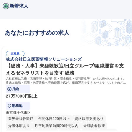
新着求人
あなたにおすすめの求人
正社員
株式会社日立医薬情報ソリューションズ
【総務・人事】未経験歓迎/日立グループ/組織運営を支
えるゼネラリストを目指す 総務
入社直後は労務（労務管理・給与計算・安全衛生・福利厚生等）からお任せいたします。
将来は総務・採用・教育業務へ守備範囲を広げ、組織運営を支えるゼネラリストをめざせ
ます。
月給
27万7000円以上
勤務地
東京都千代田区
業界未経験歓迎
年間休日120日以上
資格取得支援あり
介護休暇あり
月平均残業時間20時間以内
未経験者歓迎