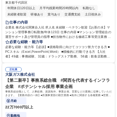
東京都千代田区
年間休日120日以上
月平均残業時間20時間以内
転勤なし
未経験者歓迎
研修あり
賞与あり
交通費支給
土日祝休み
仕事の内容
企業名 株式会社関東合人社 求人名 未経験・ベテラン歓迎【お茶の水】マ
ンション管理事務◎転勤無/年休123日 仕事の内容 ■マンション管理組合の
運営サポート及び管理員の指導 ■担当物件における修繕工事等受注業務 ■
事務所内での事務業務等 ★異業界からの転職者が多数活躍しています
必要な経験・能力等
【年収補足】532万円 ＋別途インセンティヴで平均約100万円/年（昨年度
必要な経験・能力等 【必須】■資格取得に向けてコツコツ努力できる方 ■
実績） ＋管理業務主任者資格手当50,000円/月 ★親会社である株式会社合
PCスキル（Excel,PowerPoint,Word） ■積極的に行動できる方 【入社
人社計画研究所社のグループ会社として、質の高いサービスと適性価格を
者】49歳：事務経験、32歳：ドラッグストア勤務、 58歳：飲食店勤務
武器に約20年受託戸数増加中です。https://www.gojin.co.jp/abt/abt_3.html
等：中途採用の9割が未経験者！ 【資格取得支援】■メンター制度■社内模
募集職種 未経験・ベテラン歓迎【お茶の水】マンション管理事務◎転勤
試や研修制度など充実！ ＊未資格者の8割以上が入社2年以内に資格を取
無/年休123日
正社員
得出来ております！ 【魅力】■フレックス制度、未経験からでも下限年収
大阪ガス株式会社
を一律支給！ ■管理業務主任者資格取得後には50,000円/月の手当あり！
学歴・資格 学歴：大学院 大学 高専 短大 専修学校 高校 語学力： 資格：第
【第二新卒】事務系総合職 #関西を代表するインフラ
一種運転免許普通自動車
企業 #ポテンシャル採用 事業企画
事務系総合職として、人事総務、資源海外、事業企画、営業などの業務に従事していただ
きます。 【業務内容の一例】■所属事業部の勤労業務 ■海外に関係する各種業務 ■営業部
門の企画スタッフ、ルート営業
月給
22万7000円以上
勤務地