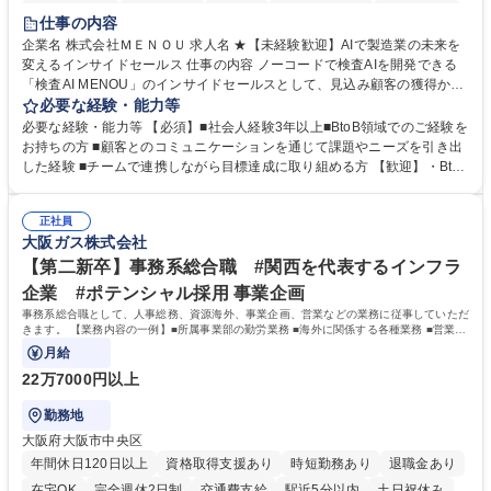
時短勤務あり
経験者歓迎
在宅OK
完全週休2日制
交通費支給
仕事の内容
駅近5分以内
土日祝休み
服装自由
企業名 株式会社ＭＥＮＯＵ 求人名 ★【未経験歓迎】AIで製造業の未来を
変えるインサイドセールス 仕事の内容 ノーコードで検査AIを開発できる
「検査AI MENOU」のインサイドセールスとして、見込み顧客の獲得から
商談機会の創出までを担っていただきます。マーケティングとフィールド
必要な経験・能力等
セールスをつなぐ役割として、 適切なタイミングで顧客とコミュニケーシ
必要な経験・能力等 【必須】■社会人経験3年以上■BtoB領域でのご経験を
ョンを取りながら、受注につながる商談機会の最大化を目指します。 【具
お持ちの方 ■顧客とのコミュニケーションを通じて課題やニーズを引き出
体的な仕事内容】 リードへの電話・メールによるアプローチ/リードナー
した経験 ■チームで連携しながら目標達成に取り組める方 【歓迎】・BtoB
チャリングおよび商談創出/CRMを活用した顧客情報の管理・分析/マーケ
SaaS企業での営業またはインサイドセールス経験 ・製造業向けの営業経
ティング施策と連携したフォローアップ/商談化率向上に向けた改善提案・
験 ・オフライン・オンラインセミナー登壇経験 ・マーケティング施策の
実行/フィールドセールスへの案件連携 募集職種 ★【未経験歓迎】AIで製
正社員
企画・実行経験 ・CRM・リードナーチャリングに関する知見 ・データを
大阪ガス株式会社
造業の未来を変えるインサイドセールス
もとに営業プロセスを改善した経験 学歴・資格 学歴：大学院 大学 高専 短
大 専修学校 高校 語学力： 資格：
【第二新卒】事務系総合職 #関西を代表するインフラ
企業 #ポテンシャル採用 事業企画
事務系総合職として、人事総務、資源海外、事業企画、営業などの業務に従事していただ
きます。 【業務内容の一例】■所属事業部の勤労業務 ■海外に関係する各種業務 ■営業部
門の企画スタッフ、ルート営業
月給
22万7000円以上
勤務地
大阪府大阪市中央区
年間休日120日以上
資格取得支援あり
時短勤務あり
退職金あり
在宅OK
完全週休2日制
交通費支給
駅近5分以内
土日祝休み