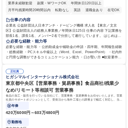
業界未経験歓迎
副業・WワークOK
年間休日120日以上
月平均残業時間20時間以内
転勤なし
英語
退職金あり
在宅OK
賞与あり
育休あり
完全週休2日制
交通費支給
土日祝休み
仕事の内容
食事補助あり
企業名 公益財団法人日本アンチ・ドーピング機構 求人名 【東京／文京
区】公益財団法人の総務人事業務／年間休日125日 仕事の内容 下記業務を
部長1名、課長1名、メンバー2名で分担して遂行しています。 はじめは担
当者として業務を覚えていただき、ゆくゆくはリーダーやマネージャーポ
必要な経験・能力等
ジションとして活躍いただくことを期待しています。 【総務・人事グルー
必要な経験・能力等 ・公的助成金や補助金の申請・四半期、年間報告経験
プの業務内容】 ・人事制度関連 ・採用活動 ・教育研修の企画、実行 ・勤
・総務経験 ・PCスキル中級以上（Word、Excel、PowerPoint） ・社内外
怠管理 ・官公庁への各種提出 ・法定の会議運営（評議員会、理事会） ・
と円滑な調整ができるコミュニケーション能力 ・口が堅い方 ■歓迎要件
コンプライアンス ・内部規程やルールの管理、整備、文書管理 ・契約関
・採用業務経験 ・英語に抵抗がない方 ・営業経験 学歴・資格 学歴：大学
連 ・衛生管理 ・防災関連・公的助成金の管理・オフィス、ファシリティ
院 大学 高専 短大 専修学校 高校 語学力： 資格：
管理 ・福利厚生関連 ・職員からの問合せ、相談対応 ・その他日常の総務
正社員
ヒガシマルインターナショナル株式会社
業務全般 募集職種 【東京／文京区】公益財団法人の総務人事業務／年間
休日125日
東京都中央区【営業事務・貿易事務】食品商社/残業少
なめ/リモート等相談可 営業事務
食品の加工・販売を行っている当社にて、営業事務・貿易事務をお任せいたします。営業
社員のサポートポジションとして、受発注から海外工場との調整まで幅広く対応し、当社
事業の根幹を支えていただきます。
年俸
420万6000円～603万4800円
勤務地