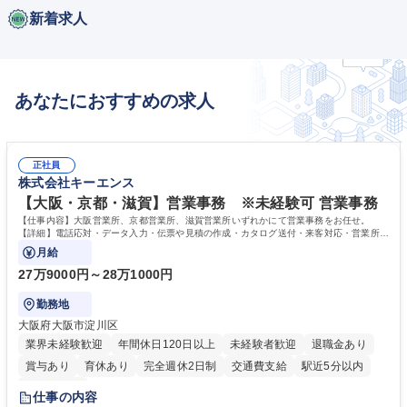
新着求人
あなたにおすすめの求人
正社員
株式会社キーエンス
【大阪・京都・滋賀】営業事務 ※未経験可 営業事務
【仕事内容】大阪営業所、京都営業所、滋賀営業所いずれかにて営業事務をお任せ。
【詳細】電話応対・データ入力・伝票や見積の作成・カタログ送付・来客対応・営業所内
で発生する事務業務や業務改善をお任せ。
月給
27万9000円～28万1000円
勤務地
大阪府大阪市淀川区
業界未経験歓迎
年間休日120日以上
未経験者歓迎
退職金あり
賞与あり
育休あり
完全週休2日制
交通費支給
駅近5分以内
土日祝休み
仕事の内容