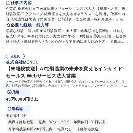
仕事の内容
育休あり
完全週休2日制
交通費支給
土日祝休み
寮・社宅あり
企業名 株式会社日立医薬情報ソリューションズ 求人名 【総務・人事】未
経験歓迎/日立グループ/組織運営を支えるゼネラリストを目指す 仕事の内
容 入社直後は労務（労務管理・給与計算・安全衛生・福利厚生等）からお
任せいたします。将来は総務・採用・教育業務へ守備範囲を広げ、組織運
必要な経験・能力等
営を支えるゼネラリストをめざせます。 ・初期業務：労働時間管理、給与
必要な経験・能力等 ★未経験歓迎！ ★人事・総務領域を横断的に経験し
計算、社会保険対応、福利厚生管理、安全衛生、健康経営推進等をお任せ
幅広いスキルを身につけたい方におすすめ！ ■労務管理(給与計算・社会保
します。ご経験に応じて、休職者管理など、幅広く経験を積んでいただき
険手続き・勤怠管理など)に関心があり主体的に取り組める方 ※労務経験
ます。 ・将来的な広がり：総務・採用・教育・税務対応・経営企画等。
者は早期にご活躍いただけます。 ■チームで仕事を推進できる方■将来は
★メンバーがマンツーマンで丁寧に教えるため、ご経験が浅くても安心！
マネジメント職として活躍したい 【尚可】■人事、労務、採用、教育業務
幅広く経験を積みたい意欲がある方に最適な環境です。 募集職種 【総
正社員
のご経験 ■労務管理（給与計算・社会保険手続き・勤怠管理など）の経験
株式会社MENOU
務・人事】未経験歓迎/日立グループ/組織運営を支えるゼネラリストを目
■衛生管理者の資格をお持ちの方 学歴・資格 学歴：大学院 大学 高専 短大
指す
専修学校 高校 語学力： 資格：
【未経験歓迎】AIで製造業の未来を変えるインサイド
セールス Webサービス法人営業
ノーコードで検査AIを開発できる「検査AI MENOU」のインサイドセールスとして、見
込み顧客の獲得から商談機会の創出までを担っていただきます。マーケティングとフィー
ルドセールスをつなぐ役割として、
月給
45万8000円以上
勤務地
東京都中央区
業界未経験歓迎
副業・WワークOK
年間休日120日以上
月平均残業時間20時間以内
転勤なし
未経験者歓迎