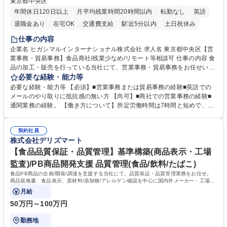
東京都中央区
年間休日120日以上
月平均残業時間20時間以内
転勤なし
英語
退職金あり
在宅OK
交通費支給
駅近5分以内
土日祝休み
仕事の内容
企業名 ヒガシマルインターナショナル株式会社 求人名 東京都中央区【営
業事務・貿易事務】食品商社/残業少なめ/リモート等相談可 仕事の内容 食
品の加工・販売を行っている当社にて、営業事務・貿易事務をお任せいた
します。営業社員のサポートポジションとして、受発注から海外工場との
必要な経験・能力等
調整まで幅広く対応し、当社事業の根幹を支えていただきます。 ■受発注
必要な経験・能力等 【必須】■営業事務または貿易事務の経験■英語での
業務、請求書発行 ■海外工場とのスケジュール調整 ■在庫管理 ■輸入書類
メールのやり取りに抵抗感の無い方 【尚可】■商社での営業事務の経験■
の確認・作成 ■配送手配 ■通関業者を通して行う輸出入業全般 ■倉庫との
通関業務の経験。 【働き方について】所定労働時間は7時間と短めで、残
倉入れ調整等 ※ゼネラリストとしてのキャリアアップを目指すことが可能
業も月平均20時間以下です。時差出勤制度や週1日のリモート勤務も相談
です。単に商品を販売するだけでなく原料の仕入れから販売までをトータ
可能で、ワークライフバランスを保ち長期就業しやすい環境です。 【当社
ルプロデュースしているため、商品に関わる全ての業務をサポート頂きま
契約社員
の強み】1991年の設立以来、外食産業を中心としたお客様の多様なニー
株式会社デリズマート
す。 募集職種 東京都中央区【営業事務・貿易事務】食品商社/残業少なめ/
ズに沿った冷凍水産物等の生産・輸入・販売を一貫して手掛けています。
リモート等相談可
自社工場と海外拠点の強固な連携によるワンストップサービスが最大の強
【食品品質保証・品質管理】基準構築(商品表示・工場
みです。 学歴・資格 学歴：大学院 大学 語学力：英語 資格：
監査)/PB商品開発支援 品質管理(食品/飲料/たばこ)
食品PB商品の企画/開発/調達を支援する当社にて、品質保証・品質管理業務をお任せ。
商品規格書、食品表示、原材料/添加物/アレルゲン確認を中心に国内外メーカー・工場の
品質基準整備から発売後対応まで担います。
月給
50万円～100万円
勤務地