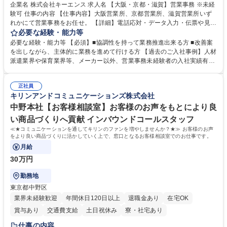
企業名 株式会社キーエンス 求人名 【大阪・京都・滋賀】営業事務 ※未経
験可 仕事の内容 【仕事内容】大阪営業所、京都営業所、滋賀営業所いず
れかにて営業事務をお任せ。 【詳細】電話応対・データ入力・伝票や見積
の作成・カタログ送付・来客対応・営業所内で発生する事務業務や業務改
必要な経験・能力等
善をお任せ。 【教育制度】ご入社後、育成担当とペアになりながらOJTに
必要な経験・能力等 【必須】■協調性を持って業務推進出来る方 ■改善案
て業務を覚えていただくことが可能です。業務システムがきちんと構築さ
を出しながら、主体的に業務を進めて行ける方 【過去のご入社事例】人材
れているため、スムーズに仕事に慣れることができる環境です。また、
派遣業界や保育業界等、メーカー以外、営業事務未経験者の入社実績有
「チームで成果を出す文化」があり、良いやり方を積極的に共有しながら
【当社の事務職について】単なる事務ではなく主体性を発揮したサポート
常に改善を目指す風土のため、安心して業務に取り組んでいただけます。
により、キーエンスの付加価値向上に貢献します。ベースの定型業務に加
募集職種 【大阪・京都・滋賀】営業事務 ※未経験可
正社員
えて、お客様や社員の状況に合わせ、能動的なサポート、改善の動きも期
キリンアンドコミュニケーションズ株式会社
待され。組織を支えるスペシャリストとして、チームに貢献し、結果的に
社員から頼られる存在になることができます。平均19:30の退勤以降の業
中野本社【お客様相談室】お客様のお声をもとにより良
務の持ち帰りも禁止されており、メリハリのある働き方となります。 学
い商品づくりへ貢献 インバウンドコールスタッフ
歴・資格 学歴：大学院 大学 高専 短大 語学力： 資格：
≪★コミュニケーションを通してキリンのファンを増やしませんか？★≫ お客様のお声
をより良い商品づくりに活かしていく上で、窓口となるお客様相談室でのお仕事です。
月給
30万円
勤務地
東京都中野区
業界未経験歓迎
年間休日120日以上
退職金あり
在宅OK
賞与あり
交通費支給
土日祝休み
寮・社宅あり
仕事の内容