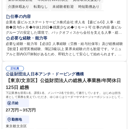
介護休暇あり
転勤なし
未経験者歓迎
時短勤務あり
経験者歓迎
退職金あり
在宅OK
賞与あり
育休あり
仕事の内容
完全週休2日制
交通費支給
長期歓迎
駅近5分以内
土日祝休み
企業名 森ビルエステートサービス株式会社 求人名 【森ビルG】人事・総
務◆賞与5ヶ月◆年休120日◆残業少なめ◆リモート可 仕事の内容 森ビル
グループの安定した環境で、バックオフィスから会社を支える人事・総務
をお任せします。 労務と総務の業務をバランスよく担当し、ゆくゆくは制
必要な経験・能力等
度改定などのコア業務にも挑戦できる、やりがいある環境です。 ■勤怠管
必要な経験・能力等 【必須】人事経験（労務・給与社保等）及び総務経験
理、給与計算、社会保険手続き、年末調整等の労務管理全般 ■入退社手続
【歓迎】経理実務経験、簿記3級以上 業界未経験の方も歓迎です。マニュ
き、社内規定の改定や人事制度改定などのコア業務 ■社内イベントの企画
アルと部内OJT体制があるため、即戦力として安心して始められます。
運営やその他総務業務全般 ※労務と総務を1：1の割合でお任せ。 入社後
【魅力・やりがい】森ビルGの安定基盤で労務から総務まで幅広く携われ
は部内のOJTを中心に、あなたの経験に合わせて不足している部分はいつ
ます。定型業務に留まらず、社内規定や人事制度の改定など会社のコア業
でも質問・相談できる環境が整っているため、安心して成長できます。 募
正社員
務に挑戦できるため、自身の成長と組織への貢献度をダイレクトに実感で
公益財団法人日本アンチ・ドーピング機構
集職種 【森ビルG】人事・総務◆賞与5ヶ月◆年休120日◆残業少なめ◆
きます。 残業少なめ、週1日リモート可など、ワークライフバランスを保
リモート可
ち長期活躍できる環境です。 「これまでの幅広い経験を活かし、長期的な
【東京/文京区】公益財団法人の総務人事業務/年間休日
キャリアを築きたい」という前向きな意欲と挑戦を全力で応援します。 学
125日 総務
歴・資格 学歴：大学院 大学 高専 短大 専修学校 高校 語学力： 資格：日商
下記業務を部長1名、課長1名、メンバー2名で分担して遂行しています。 はじめは担当
簿記検定1級 日商簿記検定2級 日商簿記検定3級
者として業務を覚えていただき、ゆくゆくはリーダーやマネージャーポジションとして活
躍いただくことを期待しています。
月給
27万円～35万円
勤務地
東京都文京区