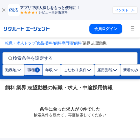
アプリで求人探しをもっと便利に！
インストール
レビュー高評価
無料
会員ログイン
/
/
/
転職・求人トップ
食品/香料/飼料専門職
飼料
業界 志望動機
検索条件を設定する
勤務地
職種
年収
こだわり条件
雇用形態
新着のみ
1
飼料 業界 志望動機の転職・求人・中途採用情報
条件に合った求人が 0件でした
検索条件を緩めて、再度検索してください