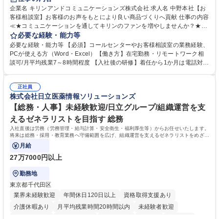
企業名 キリンアンドコミュニケーションズ株式会社 求人名 中野本社【お
客様相談室】お客様のお声をもとにより良い商品づくりへ貢献 仕事の内容
≪★コミュニケーションを通してキリンのファンを増やしませんか？★≫
お客様のお声をより良い商品づくりに活かしていく上で、窓口となるお客
必要な経験・能力等
様相談室でのお仕事です。 日々お客様からいただくキリングループへのご
必要な経験・能力等 【必須】コールセンターやお客様相談室の業務経験、
意見を、企業活動に活かしています。お客様からの声に迅速かつ誠意をも
PCが使える方（Word・Excel）【働き方】在宅勤務・リモートワーク相
って対応、情報提供するとともにグループ内活動に反映しています。 【具
談可/月平均残業7～8時間程度 【入社後の研修】着任から1か月は電話対応
体的には】電話応対、メール、お手紙対応、ご指摘品調査報告書作成、有
のOJTを中心に実施し、電話対応に慣れた段階でメール・手紙のOJTを実
人チャットボット対応など。 【1日の対応件数】■電話：月間一人当たり
施する予定です。独り立ち以降もしっかりフォローする体制を整えていま
平均100件前後■メール・手紙：同上40件前後 募集職種 中野本社【お客様
正社員
すのでご安心ください。 【当社について】キリングループの広報機能を担
株式会社日立医薬情報ソリューションズ
相談室】お客様のお声をもとにより良い商品づくりへ貢献
う会社として、お客様との出会いを大切にし、磨き上げたホスピタリティ
を込めてコミュニケーションをとりながら広報関連業務を行っておりま
【総務・人事】未経験歓迎/日立グループ/組織運営を支
す。 学歴・資格 学歴：大学院 大学 高専 短大 専修学校 高校 語学力： 資
えるゼネラリストを目指す 総務
格：
入社直後は労務（労務管理・給与計算・安全衛生・福利厚生等）からお任せいたします。
将来は総務・採用・教育業務へ守備範囲を広げ、組織運営を支えるゼネラリストをめざせ
ます。
月給
27万7000円以上
勤務地
東京都千代田区
業界未経験歓迎
年間休日120日以上
資格取得支援あり
介護休暇あり
月平均残業時間20時間以内
未経験者歓迎
住宅手当あり
時短勤務あり
退職金あり
在宅OK
賞与あり