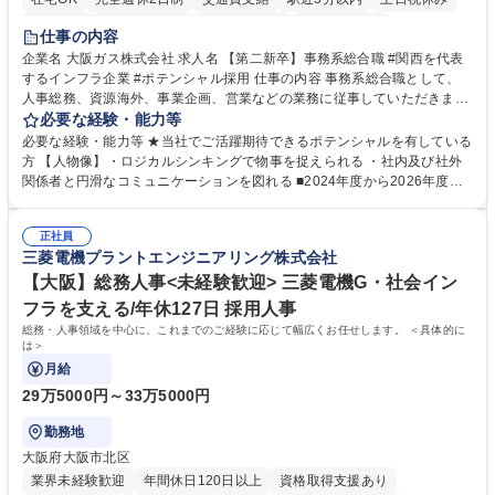
服装自由
第二新卒歓迎
寮・社宅あり
食事補助あり
仕事の内容
企業名 大阪ガス株式会社 求人名 【第二新卒】事務系総合職 #関西を代表
するインフラ企業 #ポテンシャル採用 仕事の内容 事務系総合職として、
人事総務、資源海外、事業企画、営業などの業務に従事していただきま
す。 【業務内容の一例】■所属事業部の勤労業務 ■海外に関係する各種業
必要な経験・能力等
務 ■営業部門の企画スタッフ、ルート営業 【キャリアパス】入社後の配属
必要な経験・能力等 ★当社でご活躍期待できるポテンシャルを有している
ポジションで一定期間ご活躍頂いた後、本人の適性及び将来のキャリアを
方 【人物像】・ロジカルシンキングで物事を捉えられる ・社内及び社外
鑑みてジョブローテーションを行います。 【育成】OJTでの現場育成や研
関係者と円滑なコミュニケーションを図れる ■2024年度から2026年度ま
修カリキュラムを通じて、Daigasグループの業務で必要となる知識につい
での3ヵ年を対象とする「Daigasグループ中期経営計画2026」を策定しま
て学んでいただきます。 募集職種 【第二新卒】事務系総合職 #関西を代
した。https://www.osakagas.co.jp/company/press/pr2024/1777576_564
表するインフラ企業 #ポテンシャル採用
正社員
72.html ■エネルギーセキュリティの不安定化や気候変動による自然災害の
三菱電機プラントエンジニアリング株式会社
甚大化など、これまで以上に社会課題解決の重要性が高まっています。
「未来の日常」の創造に向けて持続可能な社会の実現に貢献してまいりま
【大阪】総務人事<未経験歓迎> 三菱電機G・社会イン
す。 学歴・資格 学歴：大学院 大学 語学力： 資格：
フラを支える/年休127日 採用人事
総務・人事領域を中心に、これまでのご経験に応じて幅広くお任せします。 ＜具体的に
は＞
月給
29万5000円～33万5000円
勤務地
大阪府大阪市北区
業界未経験歓迎
年間休日120日以上
資格取得支援あり