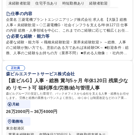
未経験者歓迎
住宅手当あり
時短勤務あり
経験者歓迎
退職金あり
在宅OK
賞与あり
完全週休2日制
交通費支給
仕事の内容
駅近5分以内
土日祝休み
服装自由
寮・社宅あり
食事補助あり
企業名 三菱電機プラントエンジニアリング株式会社 求人名 【大阪】総務
人事＜未経験歓迎＞◇三菱電機G・社会インフラを支える/年休127日 仕事
の内容 総務・人事領域を中心に、これまでのご経験に応じて幅広くお任せ
します。 ＜具体的には＞ ・総務/人事労務（給与・社保・勤怠管理など）
必要な経験・能力等
・採用・教育研修 ・福利厚生運用 など ※基本的には事務所勤務ですが、
必要な経験・能力等 ＜職種未経験歓迎・業界未経験歓迎＞ ～総務、人事
採用や教育等の業務内容により、関西圏以外への日帰り・宿泊を伴う国内
のご経験が無い方でも、意欲のある方であれば未経験OK～ ■歓迎条件：総
出張もございます。 ※担当業務を持ちつつ、お互いに助け合いながら、総
務、人事のご経験をお持ちの方（業界不問） ■求める人物像：・社内外の
務部という組織として協力しながら進める体制です。 募集職種 【大阪】
関係各部門との調整を率先して行い、業務を円滑に遂行できる協調性やコ
総務人事＜未経験歓迎＞◇三菱電機G・社会インフラを支える/年休127日
ミュニケーション能力を持っている方 ・人事総務領域に興味がありゼネラ
正社員
リスト志向をお持ちの方 学歴・資格 学歴：大学院 大学 語学力： 資格：
森ビルエステートサービス株式会社
【森ビルG】人事・総務 賞与5ヶ月 年休120日 残業少な
め リモート可 福利厚生/労務/給与管理人事
森ビルグループの安定した環境で、バックオフィスから会社を支える人事・総務をお任せ
します。 労務と総務の業務をバランスよく担当し、ゆくゆくは制度改定などのコア業務
にも挑戦できる、やりがいある環境です。
月給
26万2000円～36万4000円
勤務地
東京都港区
業界未経験歓迎
年間休日120日以上
資格取得支援あり