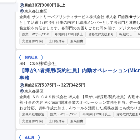
30万9000円以上
月給
東京都江東区
企業名 サントリーパブリシティサービス株式会社 求人名 IT総務◆サントリーグループの現場とITをつなぐ架け橋
として活躍！/在宅可 仕事の内容 IT総務メンバーとして各部門と連携しながら、IT環境・職場環境の整備や総務業
務全般をお任せします。各部門のお困りごとに耳を傾け、デジタルの
です。 ■各部・営業拠点の課題解決・業務改善推進 ■システム開発・運用、クラウド・自動化ツールの導入・運用
副業・WワークOK
年間休日120日以上
資格取得支援あり
転勤なし
■IT機器・ツール資産管理、利用者サポート ■営業拠点・本社のIT
完全週休2日制
土日祝休み
服装自由
計、設備・備品管理等） ■営業拠点の新規立ち上げ・撤退対応 ■PMと
ュリティ強化（社員教育、セキュリティツール管理・運用） 募集職種 IT総務◆サントリーグループの現場とITを
つなぐ架け橋として活躍！/在宅可
契約社員
SB C&S株式会社
【障がい者採用/契約社員】内勤オペレーション(Micro
事務
26万5375円～32万3425円
月給
東京都港区
企業名 ＳＢ Ｃ＆Ｓ株式会社 求人名 【障がい者採用/契約社員】内勤オペレーション(Microsoft製品担当)・業務改
善 仕事の内容 Microsoft関連事業のオペレーション業務を担当。データ入力、受注・見積・納期調整、社内問い合
わせ対応、資料作成に加え、AIツールを活用した業務改善にも携わります。 【詳細】データ入力・更新
積作成・納期調整/社内営業からの問い合わせ対応/マニュアル作成や売上データ
業界未経験歓迎
副業・WワークOK
年間休日120日以上
資格取得支援あ
Copilot、ChatGPT等)を活用したAIエージェント作成や問い合わせ対
完全週休2日制
土日祝休み
服装自由
用しています。障がい配慮に関する面談や在宅勤務など、無理なく柔軟に働
【障がい者採用/契約社員】内勤オペレーション(Microsoft製品担当)
正社員