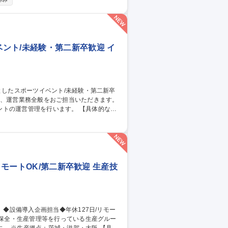
元化 募集職種 【発送オペ
ント/未経験・第二新卒歓迎 イ
管理を行います。 【具体的な業
ト） ・アルバイトの手配、現場での指示だ
の良い先輩と一緒に仕事をしますので、未経
中心としたスポーツイベント/未経験・第二新卒歓迎
リモートOK/第二新卒歓迎 生産技