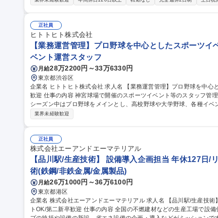
客対応：納品書等作成、連絡、問い合わせ ・クロージング：実績・書類管理、データ一
レーションの進行管理】
正社員
ヒトトヒト株式会社
【業務運営管理】プロ野球を中心としたスポーツイベ
ベント運営スタッフ
28万2200円～33万6330円
月給
東京都渋谷区
企業名 ヒトトヒト株式会社 求人名 【業務運営管理】プロ野球を中心としたスポーツイベント/未経験・第二新卒
歓迎 仕事の内容 神宮球場で開催のスポーツイベント等のスタッフ管理、運営業務全般をおご担当いただきます。
シーズン中はプロ野球をメインとし、高校野球や大学野球、各種イベントの運営
務】 ・各担当エリアのマネジメント（スタッフ・整備・物販・イベン
業界未経験歓迎
し ・アルバイトスタッフでの対応が難しい案件の2次対応 ★面倒見
験の方も安心です！ 募集職種 【業務運営管理】プロ野球を
正社員
株式会社エーアンドエーマテリアル
【品川駅/生産技術】 設備導入企画担当 年休127日/
術(鉄鋼/非鉄金属/金属製品)
26万1000円～36万6100円
月給
東京都港区
企業名 株式会社エーアンドエーマテリアル 求人名 【品川駅/生産技術】◆設備導入企画担当◆年休127日/リモー
トOK/第二新卒歓迎 仕事の内容 全国の不燃建材などの生産工場で設備保全・生産管理等を行っている生産グルー