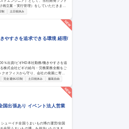
計画立案・実行管理）をしていただきま
日制
土日祝休み
※富士フイルムが製品全
の責任を担っています。 募集職種
モート可
働きやすさを追求できる環境 経理/
ックオフィスから守り、会社の発展に寄与
完全週休2日制
土日祝休み
服装自由
相談受付および対応業務全般 ■ビギHD本社
募集のポジションであり、自らの手で業務
種 【給与労務】三井
全国出張あり イベント法人営業