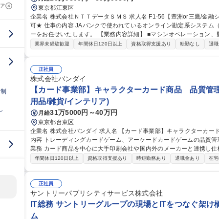
ア
東京都江東区
企業名 株式会社ＮＴＴデータＳＭＳ 求人名 F1-56【豊洲or三鷹/金融システムの運用管理】★26歳以下限定未経験
可★ 仕事の内容 JAバンクで使われているオンライン勘定系システム（金融勘定システム）の運用管理オペレータ
ーをお任せいたします。 【業務内容詳細】 ■マシンオペレーション、監視、インシデント対応 ■システム開発に伴
う運用受け入れ推進 ■改善活動、各種報告書作成 【業務の魅力】 IT
業界未経験歓迎
年間休日120日以上
資格取得支援あり
転勤なし
退職
を担当することができます。 募集職種 F1-56【豊洲
正社員
株式会社バンダイ
【カード事業部】キャラクターカード商品 品質管理
日制
用品/雑貨/インテリア)
し
31万5000円～40万円
月給
東京都台東区
企業名 株式会社バンダイ 求人名 【カード事業部】キャラクターカード商品 品質管理担当★シェア拡大中 仕事の
内容 トレーディングカードゲーム、アーケードカードゲームの品質管理を担当いた
業務 カード商品を中心に大手印刷会社や国内外のメーカーと連携し仕
向上、持続性向上に向けた各種取組み 募集職種 【カード事業部】キャラクターカード商品 品質管理担当★シェア
年間休日120日以上
資格取得支援あり
時短勤務あり
退職金あり
在宅
拡大中
正社員
サントリーパブリシティサービス株式会社
IT総務 サントリーグループの現場とITをつなぐ架け
ム