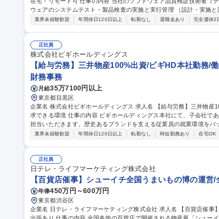
在宅・リモート可 仕事の内容 当社のソフトウェア品質検証技術者（テストエンジニア）として、当社開発ソフト
ウェアのシステムテスト・製品検査の実施と実行管理 （設計・実施と
す。 【業務詳細】品質・効率（ex. テスト自動化）の向上や、今後のCloud/AI/IoT/DevOps時代のテスト・品質保
業界未経験歓迎
年間休日120日以上
転勤なし
退職金あり
完全週休2
証に向けて、最新の技術を取り入れることに積極的にチャレンジする人を期待します。 
体の品質保証を担っているのに対し、弊社ではソフトウェア部分の品質保証
【自社開発ソフトウェアの品質保証】富士フイルムグループ/在宅・リ
正社員
株式会社ビギホールディングス
【給与労務】三井物産100%出資/ビギHD本社勤務/
財務事務
35万7100円以上
月給
東京都目黒区
企業名 株式会社ビギホールディングス 求人名 【給与労務】三井物産100％出資/ビギHD本社勤務/働きやすさを追
求できる環境 仕事の内容 ビギホールディングス本社にて、子会社である株式会社ビギの給与・労務業務全般をご
担当いただきます。歴史あるブランドを支える従業員の就業環境をバ
するお仕事です。 ■子会社ビギにおける給与計算および社会保険関連手続き ■従業員の勤怠管理およびデータ集計
業界未経験歓迎
年間休日120日以上
転勤なし
時短勤務あり
在宅OK
■社員の異動、入退社に伴う各種手続きの実行 ■社員からの労務関連の
に勤務し、グループを牽引する中核企業の労務全般を担います。新規
プロセスを改善し、より良い就業環境の構築に直接貢献できるやりがいがあります。 募集職
正社員
物産100％出資/ビギHD本社勤務/働きやすさを追求できる環境
日テレ・ライフマーケティング株式会社
【百貨店催事】シューイチ全国うまいもの博の運営/
450万円～600万円
年俸
東京都渋谷区
企業名 日テレ・ライフマーケティング株式会社 求人名 【百貨店催事】シューイチ全国うまいもの博の運営/全国
出張あり 仕事の内容 全国各地の百貨店で開催される物産展「シューイチ全国うまいもの博」を担当いただきま