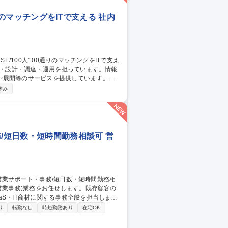
りのマッチングをITで支える 社内
や展開等のサービスを提供しています。
社内用IaaS/SaaS/Idpの設計/構築/運
休み
増床に伴うIT設備の設計、構築、運用保守
ークあふれる“会社”を創る」ために「いつ
す 募集職種 ■システムア
務/短日数・短時間勤務相談可 営
S・IT商材に関する事務全般を担当しま
り
転勤なし
時短勤務あり
在宅OK
整備／提案資料や営業ツールの更新・運用
登用制度あり、ワークライフバランス整えな