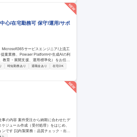
SaaS営業サポート・事務/短日数・短時間勤務相談可
工程中心/在宅勤務可 保守/運用/サポ
援、教育・展開支援、運用標準化）をお任せ
り
時短勤務あり
退職金あり
在宅OK
業務を変える仕事です。 ■当面はアルプスアルパ
あわせ内外問わず、幅広い業種のお客様へ
スケジュール作成（受付処理）をはじめ、
ェック・出荷
ントロール：月150～350件の進捗管理 ・顧
休み