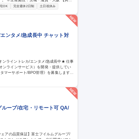
※生産拠点：茨城・滋賀・大阪 【具体
省人設備などの検討・紹介・導入／新設備
宅OK
完全週休2日制
土日祝休み
川駅/生産技術】
エンタメ/急成長中 チャット対
のオンラインサービス）を開発・提供してい
タマーサポート/BPO管理》を募集します！
当。品質管理や教育、社内連携を通じサービ
同期 ■業務マニュアル・対応フロー共有・更
ィードバック 【仕事の魅力】急成長組織でCS
 募集職種 【カスタマー
ープ/在宅・リモート可 QA/