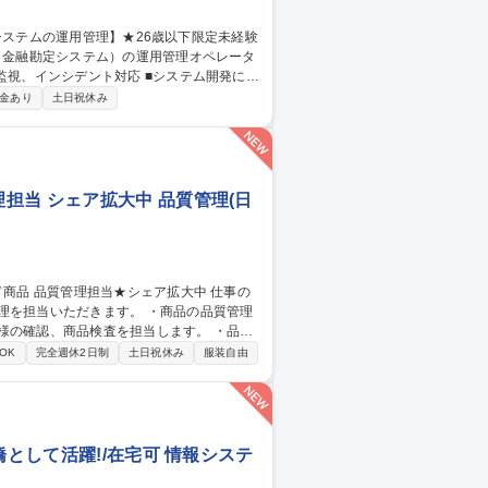
ILに基づいた大規模金融システムの運用業務
金あり
土日祝休み
or三鷹/金融システムの運用管理】★26歳以下限定未経験可★
担当 シェア拡大中 品質管理(日
だきます。 ・商品の品質管理
様の確認、商品検査を担当します。 ・品質
OK
完全週休2日制
土日祝休み
服装自由
橋として活躍!/在宅可 情報システ