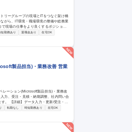
力で現場の仕事をより良くするポジション
時短勤務あり
退職金あり
在宅OK
インフラ整備・執務環境改善（レイアウト設
してのITプロジェクト進行支援、情報セキ
soft製品担当)・業務改善 営業
/受注・見
等の資料作成/AIツール(Microsoft
り
転勤なし
時短勤務あり
在宅OK
応の業務改善 【働き方】TeamsやGmailを活
ける環境を整えています。 募集職種
・業務改善