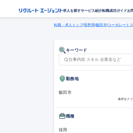
求人を探す
サービス紹介
転職成功ガイド
お
転職・求人トップ
/
長野県
/
飯田市
/
コーポレート
キーワード
勤務地
飯田市
条件をクリ
職種
採用