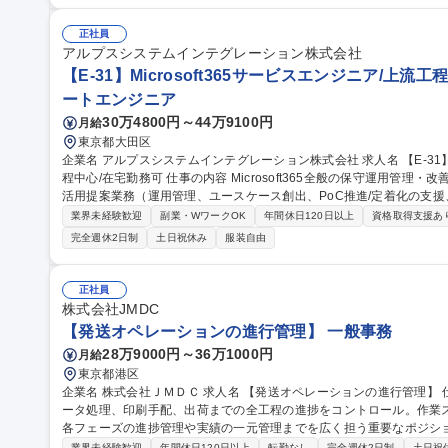
がら働ける環境です。 募集職種 【障がい者採用/契約社員】
正社員
アルプスシステムインテグレーション株式会社
【E-31】Microsoft365サービスエンジニア/上流
ートエンジニア
30万4800円～44万9100円
月給
東京都大田区
企業名 アルプスシステムインテグレーション株式会社 求人名 【E-31】Microsoft365サービスエンジニア/上流工
程中心/在宅勤務可 仕事の内容 Microsoft365全般の保守運用管理・改善提案業務、Powaer Platformや生成AIの利
活用提案業務（運用管理、ユースケース創出、PoC推進/定着化の支
いたします。 【仕事の面白み】 ■グローバルシェアNo1のMicrosoft365の技術を習得することができます。 ■上流
業界未経験歓迎
副業・WワークOK
年間休日120日以上
資格取得支援あ
工程を中心に、Power Platformや生成AIなど最新技術でお客様の
完全週休2日制
土日祝休み
服装自由
イングループ内での業務を担当いただく予定ですが、ビジネス拡大に
の導入・活用提案を行っていただきたいと考えます。 募集職種 【E-31】Microsoft365サービスエンジニア/上流工
程中心/在宅勤務可
正社員
株式会社JMDC
【発送オペレーションの進行管理】 一般事務
28万9000円～36万1000円
月給
東京都港区
企業名 株式会社ＪＭＤＣ 求人名 【発送オペレーションの進行管理】 仕事の内容 案件受注から納期に合わせたデ
ータ処理、印刷手配、出荷までの全工程の進捗をコントロール。作業
各フェーズの進捗管理や実績の一元管理までを広く担う重要なポジションです [1]内製業務：品質チ
対応・資材管理 [2]外注業務：発注進行 [3]進行管理・事務： ・案件コ
業界未経験歓迎
年間休日120日以上
転勤なし
完全週休2日制
土日祝