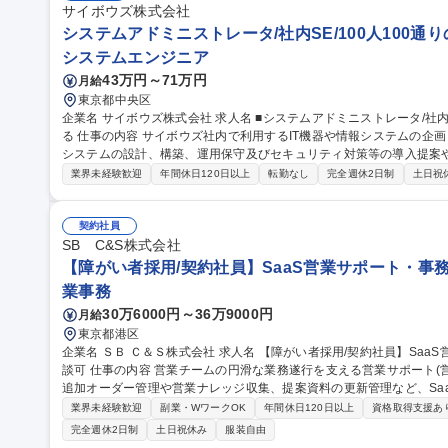
サイボウズ株式会社
システムアドミニストレータ/社内SE/100人100通
システムエンジニア
43万円～71万円
月給
東京都中央区
企業名 サイボウズ株式会社 求人名 ■システムアドミニストレータ/社内SE/100人100通りのマッチングをITで支え
る 仕事の内容 サイボウズ社内で利用するIT機器や情報システムの企画・設計・調達・運用を担っています。情報
システムの設計、構築、運用保守及びセキュリティ対策等の導入提案
【業務内容】■サイボウズの働き方を支えるITシステムの設計/構築/運用保守■
業界未経験歓迎
年間休日120日以上
転勤なし
完全週休2日制
土日祝
用保守■社内用オンプレミスサーバーの設計・運用保守■拠点の構築・
※当社の企業理念を実現するための社内環境づくり、つまり「チームワ
でも、どこでも、誰とでも、最高の仕事ができるITを提供する」をミッションとしていま
契約社員
ドミニストレータ/社内SE/100人100通りのマッチングをITで支える
SB C&S株式会社
【障がい者採用/契約社員】SaaS営業サポート・事
業事務
30万6000円～36万9000円
月給
東京都港区
企業名 ＳＢ Ｃ＆Ｓ株式会社 求人名 【障がい者採用/契約社員】SaaS営業サポート・事務/短日数・短時間勤務相
談可 仕事の内容 営業チームの円滑な業務遂行を支える営業サポート(営業事務)業務をお任せします。既存顧客の
追加オーダー管理や営業ナレッジ収集、提案資料の更新管理など、Saa
す。 【詳細】既存顧客からの追加オーダー確認・管理／営業活動のオペレーション推進／主力商材のキャンペー
業界未経験歓迎
副業・WワークOK
年間休日120日以上
資格取得支援あ
ン・条件情報の把握と展開／営業ナレッジ・成功事例のドキュメント
完全週休2日制
土日祝休み
服装自由
整備／社内アンケートなどの進行管理・リマインドなど。 ※正社員