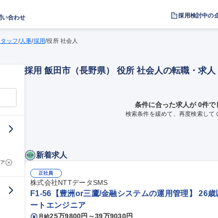
採用検討中の
問い合わせ
スタッフ
/
人事
/
採用
/
役所 社会人
採用 飯田市（長野県） 役所 社会人の転職・求
条件に合った求人が 0件で
検索条件を緩めて、再度検索して
新着求人
ア
正社員
株式会社NTTデータSMS
F1-56【豊洲or三鷹/金融システムの運用管理】 26
ートエンジニア
25万9800円～39万9030円
月給