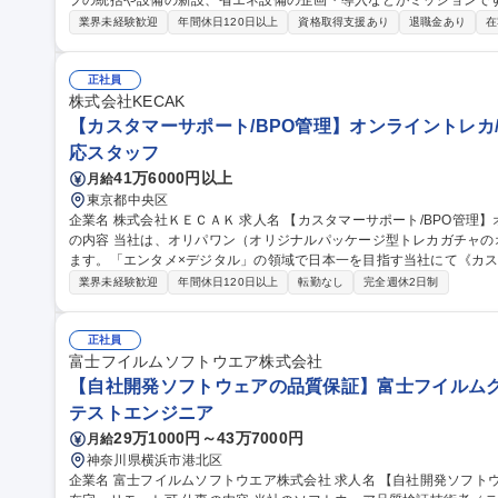
プの統括や設備の新設、省エネ設備の企画・導入などがミッションです。 
的には】工事や設備リニューアルの審査・稟議対応／新しい省エネ・
業界未経験歓迎
年間休日120日以上
資格取得支援あり
退職金あり
在
の全国展開業務 【入社後】まずは工場の状況把握、設備確認、G会社の担当者との連携をしやすくするために先
輩に同行し、全国の工場を訪問します。 ＜業務の変更範囲：当社の定める業務＞ 募集職種 【品
◆設備導入企画担当◆年休127日/リモートOK/第二新卒歓迎
正社員
株式会社KECAK
【カスタマーサポート/BPO管理】オンライントレカ/
応スタッフ
41万6000円以上
月給
東京都中央区
企業名 株式会社ＫＥＣＡＫ 求人名 【カスタマーサポート/BPO管理】オンライントレカ/エンタメ/急成長中★ 仕事
の内容 当社は、オリパワン（オリジナルパッケージ型トレカガチャ
ます。「エンタメ×デジタル」の領域で日本一を目指す当社にて《カス
社内CSチームの一員としてBPO（外部委託先）の管理・育成をご担
業界未経験歓迎
年間休日120日以上
転勤なし
完全週休2日制
ス品質向上を担います。 【具体的には】■BPO先との定期連携・情報
新 ■対応品質モニタリング・SLA/KPI管理 ■トレーニング実施・フ
の仕組み化に挑戦でき、ユーザーの熱量を直に感じながら体験価値向上に貢献できます。
正社員
サポート/BPO管理】オンライントレカ/エンタメ/急成長中★
富士フイルムソフトウエア株式会社
【自社開発ソフトウェアの品質保証】富士フイルムグル
テストエンジニア
29万1000円～43万7000円
月給
神奈川県横浜市港北区
企業名 富士フイルムソフトウエア株式会社 求人名 【自社開発ソフトウェアの品質保証】富士フイルムグループ/