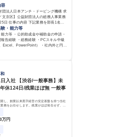
英語
退職金あり
在宅OK
内容
育休あり
完全週休2日制
財団法人日本アンチ・ドーピング機構 求
京／文京区】公益財団法人の総務人事業務
土日祝休み
食事補助あり
業務を部長1名、
メンバー2名で分担して遂行しています。
経験・能力等
当者として業務を覚えていただき、ゆく
・能力等 ・公的助成金や補助金の申請・
ダーやマネージャーポジションとして活
報告経験 ・総務経験 ・PCスキル中級
期待しています。 【総務・人事グ
、Excel、PowerPoint） ・社内外と円滑
内容】 ・人事制度関連 ・採用活動 ・教
きるコミュニケーション能力 ・口が堅い
、実行 ・勤怠管理 ・官公庁への各種提
会議運営（評議員会、理事会） ・コンプ
 ・内部規程やルールの管理、整備、文書
校 語学力： 資格：
関連 ・衛生管理 ・防災関連・公的助成金
山和
フィス、ファシリティ管理 ・福利厚生関
1日入社 【渋谷/一般事務】未
らの問合せ、相談対応 ・その他日常の総
年休124日/残業ほぼ無 一般事
務／年間休日125日
展開し、創業以来黒字経営の安定基盤を持つ当社
務業務をお任せします。残業がほぼ発生せず、連
給取得が可能なため、WLBを整えたい方にお勧
！
3万円
区