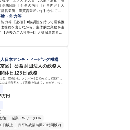
ンス 求人名 【大阪・京都・滋
 仕事の内容 【仕事内容】大
京都営業所、滋賀営業所いずれかにて営
任せ。 【詳細】電話応対・データ入力・
経験・能力等
の作成・カタログ送付・来客対応・営業
・能力等 【必須】■協調性を持って業務推
る事務業務や業務改善をお任せ。 【教
 ■改善案を出しながら、主体的に業務を進
入社後、育成担当とペアになりながらOJT
方 【過去のご入社事例】人材派遣業界や
覚えていただくことが可能です。業務シ
、メーカー以外、営業事務未経験者の入
ちんと構築されているため、スムーズに
ることができる環境です。また、「チー
を発揮したサポートにより、キーエンス
出す文化」があり、良いやり方を積極的
向上に貢献します。ベースの定型業務に
がら常に改善を目指す風土のため、安心
客様や社員の状況に合わせ、能動的なサ
法人日本アンチ・ドーピング機構
んでいただけます。 募集職種 【大
善の動きも期待され。組織を支えるスペ
文京区】公益財団法人の総務人
滋賀】営業事務 ※未経験可
として、チームに貢献し、結果的に社員
間休日125日 総務
存在になることができます。平均19:30
1名、課長1名、メンバー2名で分担して遂行し
の業務の持ち帰りも禁止されており、メ
じめは担当者として業務を覚えていただき、ゆく
となります。 学歴・資格 学歴：
ーやマネージャーポジションとして活躍いただく
 高専 短大 語学力： 資格：
ています。
5万円
区
歓迎
副業・WワークOK
20日以上
月平均残業時間20時間以内