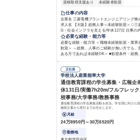
資格取得支援あり
未経験者歓迎
住宅手当あり
時短勤務あり
経験者歓迎
仕事の内容
退職金あり
在宅OK
賞与あり
企業名 三菱電機プラントエンジニアリング株
求人名 【大阪】総務人事＜未経験歓迎＞◇三
完全週休2日制
交通費支給
駅近5分以内
G・社会インフラを支える/年休127日 仕事の内容 総
土日祝休み
服装自由
寮・社宅あり
務・人事領域を中心に、これまでのご経験に
必要な経験・能力等
食事補助あり
幅広くお任せします。 ＜具体的には＞ ・総務/人事労
必要な経験・能力等 ＜職種未経験歓迎・業界
務（給与・社保・勤怠管理など） ・採用・教
歓迎＞ ～総務、人事のご経験が無い方でも、
・福利厚生運用 など ※基本的には事務所勤務
ある方であれば未経験OK～ ■歓迎条件：総務
が、採用や教育等の業務内容により、関西圏
のご経験をお持ちの方（業界不問） ■求める人物
の日帰り・宿泊を伴う国内出張もございます。
像：・社内外の関係各部門との調整を率先し
当業務を持ちつつ、お互いに助け合いながら
正社員
い、業務を円滑に遂行できる協調性やコミュ
学校法人産業能率大学
部という組織として協力しながら進める体制
ション能力を持っている方 ・人事総務領域に
募集職種 【大阪】総務人事＜未経験歓迎＞◇
ありゼネラリスト志向をお持ちの方 学歴・資格 学
通信教育課程の学生募集・広報企画
機G・社会インフラを支える/年休127日
歴：大学院 大学 語学力： 資格：
休131日/実働7h20m/フルフレック
校事務/大学事務/教務事務
通信教育課程の学生募集活動を担当。学生増に向けた
施策立案から実行までお任せします。
月給
24万8950円～30万6520円
勤務地
東京都世田谷区