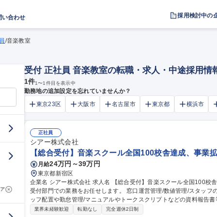
採用検討中の
問い合わせ
員
/
音楽教室
受付 正社員 音楽教室の転職・求人・中途採用情
1
件
1
〜
1
件目を表示中
勤務地の追加設定を忘れていませんか？
東京23区
大阪市
名古屋市
東京都
横浜市
正社員
シアー株式会社
【総合受付】音楽スクール全国100校舎達成、事業拡
24万円～39万円
月給
東京都新宿区
企業名 シアー株式会社 求人名 【総合受付】音楽スクール全国100校舎達成、事業拡大中！ 仕事の内容 ■弊社総合
ア
受付部門での業務をお任せします。 窓口運営管理/数値管理/スタッフ
ッフ配置や勤怠管理/マニュアルやトークスクリプトなどの資料報告書等の作成） 総合受付のお
となります。始めは日常業務から経験を積んでいただきます。 ・本社
業界未経験歓迎
転勤なし
完全週休2日制