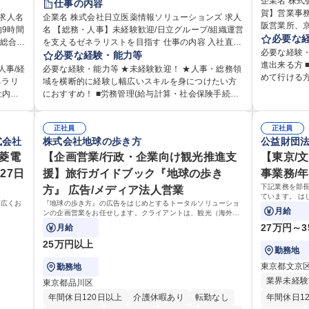
企業名 株式会社キーエ
仕事の内容
住宅手当あり
時短勤務あり
退職金あり
賀】営業事務 ※未経験可
企業名 株式会社日立医薬情報ソリューションズ 求人
阪営業所、
9時間
名 【総務・人事】未経験歓迎/日立グループ/組織運営
在宅OK
賞与あり
育休あり
完全週休2日制
業事務をお
必要な
を支えるゼネラリストを目指す 仕事の内容 入社直後
交通費支給
土日祝休み
寮・社宅あり
伝票や見積
必要な経験
理部門
は労務（労務管理・給与計算・安全衛生・福利厚生
必要な経験・能力等
所内で発生す
進出来る方
部署で
等）からお任せいたします。将来は総務・採用・教
人事/経
必要な経験・能力等 ★未経験歓迎！ ★人事・総務領
育制度】ご
めて行ける
リア支
育業務へ守備範囲を広げ、組織運営を支えるゼネラ
ネラリ
域を横断的に経験し幅広いスキルを身につけたい方
にて業務を
保育業界等
リストをめざせます。 ・初期業務：労働時間管理、
社内関
におすすめ！ ■労務管理(給与計算・社会保険手続
ステムがき
社実績有 【当社の事務職について】単なる事務では
の運営
給与計算、社会保険対応、福利厚生管理、安全衛
ミュニ
き・勤怠管理など)に関心があり主体的に取り組める
仕事に慣れ
なく主体性
拓、管理
生、健康経営推進等をお任せします。ご経験に応じ
方 ※労務経験者は早期にご活躍いただけます。 ■チ
ムで成果を
の付加価値
」など
て、休職者管理など、幅広く経験を積んでいただき
正社員
正社員
理運営
ームで仕事を推進できる方■将来はマネジメント職と
に共有しな
加えて、お
式会社
株式会社地球の歩き方
公益財団
幹線道路
ます。 ・将来的な広がり：総務・採用・教育・税務
う管理
して活躍したい 【尚可】■人事、労務、採用、教育業
して業務に取り組
ポート、改
得、道
対応・経営企画等。 ★メンバーがマンツーマンで丁
様々なプ
三菱電
務のご経験 ■労務管理（給与計算・社会保険手続き・
【企画営業/行政・企業向け観光推進支
【東京/
阪・京都・
シャリスト
道路工
寧に教えるため、ご経験が浅くても安心！幅広く経
場内に
勤怠管理など）の経験 ■衛生管理者の資格をお持ちの
27日
援】旅行ガイドブック『地球の歩き
事業務/年
から頼られる
れかの
験を積みたい意欲がある方に最適な環境です。 募集
ン」の
方 学歴・資格 学歴：大学院 大学 高専 短大 専修学校
下記業務を部長
方』 広告/メディア法人営業
の退勤以降
定める
職種 【総務・人事】未経験歓迎/日立グループ/組織運
動を積
高校 語学力： 資格：
ています。 は
リハリのある働き方
営を支えるゼネラリストを目指す
幅広くお
『地球の歩き方』の広告をはじめとするトータルソリューショ
ゆくはリーダ
月給
ンの企画営業をお任せします。クライアントは、観光（海外旅
大学院 大学
ことを期待し
行、国内旅行、インバウンド）で地域や事業を推進したい国内
27万円～3
月給
外の行政や企業です。
25万円以上
勤務地
東京都文京
勤務地
業界未経験
東京都品川区
年間休日120日以上
介護休暇あり
転勤なし
年間休日1