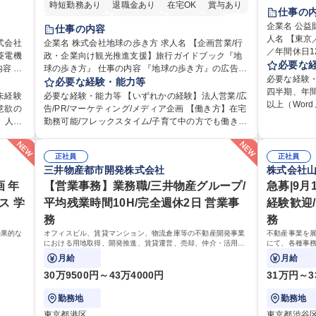
時短勤務あり
退職金あり
在宅OK
賞与あり
転勤なし
仕事の
完全週休2日制
交通費支給
駅近5分以内
賞与あり
企業名 公益
仕事の内容
土日祝休み
人名 【東
交通費支給
式会社
企業名 株式会社地球の歩き方 求人名 【企画営業/行
／年間休日125日 仕事の内容 下記
菱電機
政・企業向け観光推進支援】旅行ガイドブック『地
課長1名、
必要な
球の歩き方』 仕事の内容 『地球の歩き方』の広告を
はじめは担
必要な経験
応じて
はじめとするトータルソリューションの企画営業を
必要な経験・能力等
ゆくはリー
四半期、年間
お任せします。クライアントは、観光（海外旅行、
未経験
必要な経験・能力等 【いずれかの経験】法人営業/広
躍いただくことを
以上（Word
育研修
国内旅行、インバウンド）で地域や事業を推進した
意欲の
告/PR/マーケティング/メディア企画 【働き方】在宅
ループの業務
な調整がで
です
い国内外の行政や企業です。 【業務詳細】■『地球の
、人事
勤務可能/フレックスタイム/子育て中の方でも働きや
育研修の企画
方 ■歓迎要件 ・採用業務経験 ・英語に抵抗がない方
以外へ
歩き方』は海外旅行ガイドブックのNo.1ブランドで
すい環境です。 【魅力】 ■海外旅行ガイドブックの
出 ・法定の
・営業経験 学歴・資格 学歴：大学院 大学 高専 短大
 ※担
あり、国内旅行においても牽引しております。観光
て行
シェアNo.1メディアとして、個人旅行文化の拡大と
ライアンス
専修学校 高
、総務
推進支援においても、業界を牽引する意欲的な取り
正社員
正社員
ニケー
定着を担ってきたブランドに携わることが可能で
管理 ・契約
三井物産都市開発株式会社
株式会社
です。
組みが期待されています■インバウンドは、日本の地
興味が
す。 ■国内旅行ガイドブックは立ち上げ間もない新規
の管理・オ
三菱電
域の未来を担う国策事業です。「GOOD LUCK TRI
 年
事業であり、「地球の歩き方」としてどう取り組む
【営業事務】業務職/三井物産グループ/
急募|9月
連 ・職員か
P」は、海外旅行ガイドブックと同様に、インバウン
か、共に形を作るコアメンバーとして活躍いただき
ス 学
平均残業時間10H/完全週休2日 営業事
経験歓迎/
務業務全般 募集職種 【東京／文京区】公益財団法人
ドのトップブランドに成長しております■旅が業務で
ます。 学歴・資格 学歴：大学院 大学 語学力： 資
の総務人事業
務
務
あり、日常です。旅好きにはこれ以上ない環境です
格：
募集職種 【企画営業/行政・企業向け観光推進支援】
効果的な
オフィスビル、賃貸マンション、物流倉庫等の不動産開発事業
不動産事業を
における用地取得、開発推進、賃貸運営、売却、仲介・活用提
にて、各種事
旅行ガイドブック『地球の歩き方』
案等を行う営業部門において事務業務を担当いただきます。
続した日程の有
月給
月給
めの環境です
30万9500円～43万4000円
31万円～3
勤務地
勤務地
東京都港区
東京都渋谷