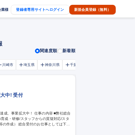
企業様
登録者専用サイトへログイン
新規会員登録（無料）
報
関連度順
新着順
川崎市
埼玉県
神奈川県
千葉市
大阪府
千葉県
大中! 受付
の育成・研修/スタッフからの質疑対応/スタ
仕事としては下記
にてお電話やメールでの生徒様対応 ・各種