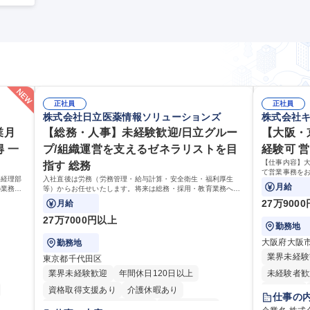
正社員
正社員
株式会社日立医薬情報ソリューションズ
株式会社
業月
【総務・人事】未経験歓迎/日立グルー
【大阪・
 一
プ/組織運営を支えるゼネラリストを目
経験可 
【仕事内容】
指す 総務
て営業事務をお
事経理部
入社直後は労務（労務管理・給与計算・安全衛生・福利厚生
見積の作成・
月給
の業務を
等）からお任せいたします。将来は総務・採用・教育業務へ守
務業務や業務
ておりま
備範囲を広げ、組織運営を支えるゼネラリストをめざせます。
27万900
月給
27万7000円以上
勤務地
大阪府大阪
勤務地
業界未経験
東京都千代田区
業界未経験歓迎
年間休日120日以上
未経験者歓
資格取得支援あり
介護休暇あり
育休あり
仕事の
月平均残業時間20時間以内
未経験者歓迎
駅近5分以