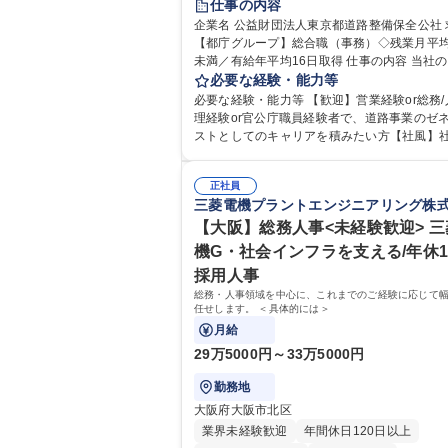
仕事の内容
研修あり
退職金あり
賞与あり
企業名 公益財団法人東京都道路整備保全公社 求人名
【都庁グループ】総合職（事務）◇残業月平均
完全週休2日制
交通費支給
駅近5分以内
未満／有給年平均16日取得 仕事の内容 当社の総合職
資格取得手当あり
食事補助あり
として、ジョブローテーションによる人事経
必要な経験・能力等
や収益事業等のフロント部門の部署等幅広い
必要な経験・能力等 【歓迎】営業経験or総務/
の業務をお任せいたします。研修制度やキャ
理経験or官公庁職員経験者で、道路事業のゼ
援が充実しております！ ※下記業務詳細 【業務詳
ストとしてのキャリアを積みたい方【社風】
細】■管理部門：広報、人事、経理など当公社
係部署や東京都と連携が必要なため綿密にコ
に係る管理業務 ■収益部門：駐車場の新規開
ケーションを図っています。 【業務の魅力】■幅広く
運営、新宿駅西口広場の「イベントコーナー
正社員
携われる：総合職（事務）では、駐車場の管
三菱電機プラントエンジニアリング株
の管理運営 ■道路部門：整備の急がれる骨格
や道路用地の取得、公益財団法人の中枢を担
や木造住宅密集地域の特定整備路線の用地取
部門など多岐に渡る業務を経験できます。 ■
【大阪】総務人事<未経験歓迎> 
路に関する普及啓発事業、都内の道路施設や
ロジェクト：駐車場事業の他、新宿駅西口広
機G・社会インフラを支える/年休1
事現場の見学ツアー事業 ※入社後は上記いず
設置された照明を兼ねた広告「ブライトサイ
採用人事
部門へ配属。※業務内容変更の範囲：会社の
管理運営を行うなど、事業収益を生み出す活
業務 募集職種 【都庁グループ】総合職（事務）◇残
総務・人事領域を中心に、これまでのご経験に応じて
極的に行っています。 学歴・資格 学歴：大学院 大学
任せします。 ＜具体的には＞
業月平均9時間未満／有給年平均16日取得
高専 短大 専修学校 高校 語学力： 資格：
月給
29万5000円～33万5000円
勤務地
大阪府大阪市北区
業界未経験歓迎
年間休日120日以上