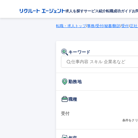
求人を探す
サービス紹介
転職成功ガイド
お
転職・求人トップ
/
事務/受付/秘書/翻訳
/
受付
/
正社
キーワード
勤務地
職種
受付
条件をクリ
年収