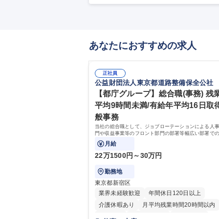
あなたにおすすめの求人
正社員
公益財団法人東京都道路整備保全公社
【都庁グループ】総合職(事務) 残
平均9時間未満/有給年平均16日取得
般事務
当社の総合職として、ジョブローテーションによる人
門や収益事業等のフロント部門の部署等幅広い部署で
お任せいたします。研修制度やキャリア支援が充実し
月給
す！ ※下記業務詳細
22万1500円～30万円
勤務地
東京都新宿区
業界未経験歓迎
年間休日120日以上
介護休暇あり
月平均残業時間20時間以内
転勤なし
住宅手当あり
経験者歓迎