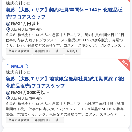
株式会社シロ
急募【大阪エリア】契約社員/年間休日144日 化粧品販
売/フロアスタッフ
24万円以上
月給
大阪府大阪市中央区
企業名 株式会社シロ 求人名 急募【大阪エリア】契約社員/年間休日144日
仕事の内容 人気フレグランス・コスメ製品のSHIROの接客販売、売場づ
くり、レジ、包装などの業務です。コスメ、スキンケア、フレグランスな
ど幅広い製品展開でお客様に寄り添った提案をお任せします。 今回は契約
業界未経験歓迎
年間休日120日以上
転勤なし
社員を募集いたします。 決められたマニュアルで働くのではなく、”お客
様のためにできること”を自ら考え、接客に向き合える環境をご用意して
います。 スタッフ全員がブランドを作り上げる主役です！ ※業務の変更
契約社員
範囲：シロが定める業務全般 募集職種 急募【大阪エリア】契約社員/年間
株式会社シロ
休日144日
急募【大阪エリア】地域限定無期社員(試用期間終了後)
化粧品販売/フロアスタッフ
26万3000円以上
月給
大阪府大阪市中央区
企業名 株式会社シロ 求人名 急募【大阪エリア】地域限定無期社員（試用
期間終了後） 仕事の内容 人気フレグランス・コスメ製品のSHIROの接客
販売、売場づくり、レジ、包装などの業務です。コスメ、スキンケア、フ
レグランスなど幅広い製品展開でお客様に寄り添った提案をお任せしま
業界未経験歓迎
年間休日120日以上
す。 今回は地域限定無期社員を募集いたします。 ※契約期間終了後に地
域限定無期社員（正社員）に登用予定 決められたマニュアルで働くのでは