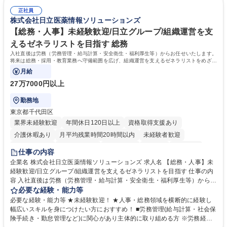
は部内のOJTを中心に、あなたの経験に合わせて不足している部分はいつ
ます。定型業務に留まらず、社内規定や人事制度の改定など会社のコア業
でも質問・相談できる環境が整っているため、安心して成長できます。 募
正社員
務に挑戦できるため、自身の成長と組織への貢献度をダイレクトに実感で
株式会社日立医薬情報ソリューションズ
集職種 【森ビルG】人事・総務◆賞与5ヶ月◆年休120日◆残業少なめ◆
きます。 残業少なめ、週1日リモート可など、ワークライフバランスを保
リモート可
ち長期活躍できる環境です。 「これまでの幅広い経験を活かし、長期的な
【総務・人事】未経験歓迎/日立グループ/組織運営を支
キャリアを築きたい」という前向きな意欲と挑戦を全力で応援します。 学
えるゼネラリストを目指す 総務
歴・資格 学歴：大学院 大学 高専 短大 専修学校 高校 語学力： 資格：日商
入社直後は労務（労務管理・給与計算・安全衛生・福利厚生等）からお任せいたします。
簿記検定1級 日商簿記検定2級 日商簿記検定3級
将来は総務・採用・教育業務へ守備範囲を広げ、組織運営を支えるゼネラリストをめざせ
ます。
月給
27万7000円以上
勤務地
東京都千代田区
業界未経験歓迎
年間休日120日以上
資格取得支援あり
介護休暇あり
月平均残業時間20時間以内
未経験者歓迎
住宅手当あり
時短勤務あり
退職金あり
在宅OK
賞与あり
仕事の内容
育休あり
完全週休2日制
交通費支給
土日祝休み
寮・社宅あり
企業名 株式会社日立医薬情報ソリューションズ 求人名 【総務・人事】未
経験歓迎/日立グループ/組織運営を支えるゼネラリストを目指す 仕事の内
容 入社直後は労務（労務管理・給与計算・安全衛生・福利厚生等）からお
任せいたします。将来は総務・採用・教育業務へ守備範囲を広げ、組織運
必要な経験・能力等
営を支えるゼネラリストをめざせます。 ・初期業務：労働時間管理、給与
必要な経験・能力等 ★未経験歓迎！ ★人事・総務領域を横断的に経験し
計算、社会保険対応、福利厚生管理、安全衛生、健康経営推進等をお任せ
幅広いスキルを身につけたい方におすすめ！ ■労務管理(給与計算・社会保
します。ご経験に応じて、休職者管理など、幅広く経験を積んでいただき
険手続き・勤怠管理など)に関心があり主体的に取り組める方 ※労務経験
ます。 ・将来的な広がり：総務・採用・教育・税務対応・経営企画等。