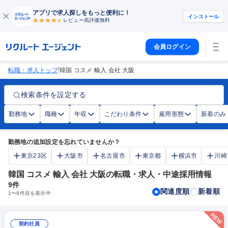
アプリで求人探しをもっと便利に！
インストール
レビュー高評価
無料
会員ログイン
/
転職・求人トップ
韓国 コスメ 輸入 会社 大阪
検索条件を設定する
勤務地
職種
年収
こだわり条件
雇用形態
新着のみ
勤務地の追加設定を忘れていませんか？
東京23区
大阪市
名古屋市
東京都
横浜市
川崎
韓国 コスメ 輸入 会社 大阪の転職・求人・中途採用情報
9
件
関連度順
新着順
1
〜
9
件目を表示中
契約社員