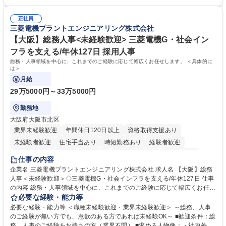
倉入れ調整等 ※ゼネラリストとしてのキャリアアップを目指すことが可能
業も月平均20時間以下です。時差出勤制度や週1日のリモート勤務も相談
です。単に商品を販売するだけでなく原料の仕入れから販売までをトータ
可能で、ワークライフバランスを保ち長期就業しやすい環境です。 【当社
ルプロデュースしているため、商品に関わる全ての業務をサポート頂きま
正社員
の強み】1991年の設立以来、外食産業を中心としたお客様の多様なニー
三菱電機プラントエンジニアリング株式会社
す。 募集職種 東京都中央区【営業事務・貿易事務】食品商社/残業少なめ/
ズに沿った冷凍水産物等の生産・輸入・販売を一貫して手掛けています。
リモート等相談可
自社工場と海外拠点の強固な連携によるワンストップサービスが最大の強
【大阪】総務人事<未経験歓迎> 三菱電機G・社会イン
みです。 学歴・資格 学歴：大学院 大学 語学力：英語 資格：
フラを支える/年休127日 採用人事
総務・人事領域を中心に、これまでのご経験に応じて幅広くお任せします。 ＜具体的に
は＞
月給
29万5000円～33万5000円
勤務地
大阪府大阪市北区
業界未経験歓迎
年間休日120日以上
資格取得支援あり
未経験者歓迎
住宅手当あり
時短勤務あり
経験者歓迎
退職金あり
在宅OK
賞与あり
完全週休2日制
交通費支給
仕事の内容
駅近5分以内
土日祝休み
服装自由
寮・社宅あり
食事補助あり
企業名 三菱電機プラントエンジニアリング株式会社 求人名 【大阪】総務
人事＜未経験歓迎＞◇三菱電機G・社会インフラを支える/年休127日 仕事
の内容 総務・人事領域を中心に、これまでのご経験に応じて幅広くお任せ
します。 ＜具体的には＞ ・総務/人事労務（給与・社保・勤怠管理など）
必要な経験・能力等
・採用・教育研修 ・福利厚生運用 など ※基本的には事務所勤務ですが、
必要な経験・能力等 ＜職種未経験歓迎・業界未経験歓迎＞ ～総務、人事
採用や教育等の業務内容により、関西圏以外への日帰り・宿泊を伴う国内
のご経験が無い方でも、意欲のある方であれば未経験OK～ ■歓迎条件：総
出張もございます。 ※担当業務を持ちつつ、お互いに助け合いながら、総
務、人事のご経験をお持ちの方（業界不問） ■求める人物像：・社内外の