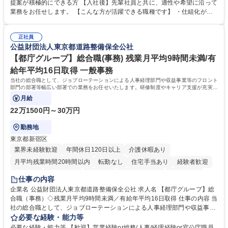
発揮できる環境を整えるために、毎日のメンテナンスや維持管理に加え、
提案が積極的にできる方 【入社後】先輩社員と共に、適性や希望に沿って
新たな施策検討を積極的に行っていただき、会社全体を巻き込み課題解決
業務をお任せします。 【こんな方が活躍できる職種です】 ・仕組化が好
を推進。 ・オフィス運営：執務環境の整備・物品管理・社内規定整備/改
き/得意・協働の姿勢を持っている・優先順位付け、マルチタスクが得意・
善・イベント企画/運営・非常時の対応 など、本人の希望や適性によって
様々な立場で物事を考えられる・定型業務だけでなく突発的な出来事にも
幅広い業務の体得が可能で、多様なキャリアパスを描くことも可能です。
正社員
対処できる・新しいことに興味関心がある 【魅力】■自己啓発支援：資格
公益財団法人東京都道路整備保全公社
募集職種 【総務】未経験歓迎◎/リモート可/世界で唯一の事業/福利厚生◎/
取得や通信教育など費用の80%（年間25万円まで）を補助 ■住宅手当：家
再雇用有
賃の50%（月額7万円まで）を補助 学歴・資格 学歴：大学院 大学 語学
【都庁グループ】総合職(事務) 残業月平均9時間未満/有
力： 資格：
給年平均16日取得 一般事務
当社の総合職として、ジョブローテーションによる人事経理部門や収益事業等のフロント
部門の部署等幅広い部署での業務をお任せいたします。研修制度やキャリア支援が充実し
ております！ ※下記業務詳細
月給
22万1500円～30万円
勤務地
東京都新宿区
業界未経験歓迎
年間休日120日以上
介護休暇あり
月平均残業時間20時間以内
転勤なし
住宅手当あり
経験者歓迎
研修あり
退職金あり
賞与あり
完全週休2日制
交通費支給
仕事の内容
駅近5分以内
資格取得手当あり
食事補助あり
企業名 公益財団法人東京都道路整備保全公社 求人名 【都庁グループ】総
合職（事務）◇残業月平均9時間未満／有給年平均16日取得 仕事の内容 当
社の総合職として、ジョブローテーションによる人事経理部門や収益事業
等のフロント部門の部署等幅広い部署での業務をお任せいたします。研修
必要な経験・能力等
制度やキャリア支援が充実しております！ ※下記業務詳細 【業務詳細】■
必要な経験・能力等 【歓迎】営業経験or総務/人事/経理経験or官公庁職員