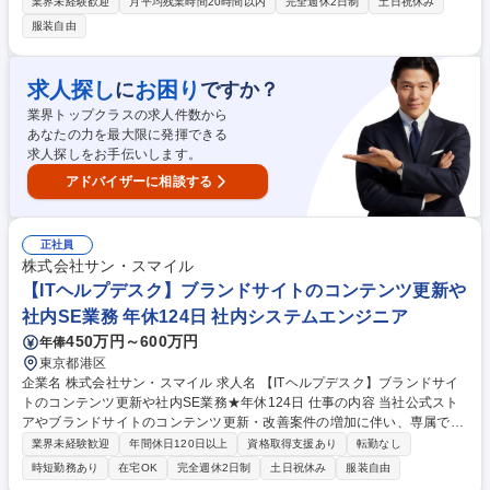
的な仕事内容】 ■販促企画 / 売上・在庫管理 / 広告運営・レポート作成 / S
業界未経験歓迎
月平均残業時間20時間以内
完全週休2日制
土日祝休み
EO対策 / 簡単な画像編集 / 簡単な登録作業 【取扱商品】化粧品（日本・韓
服装自由
国・台湾・アメリカ等）、食品（お菓子・乾麺・調味料等）、雑貨、スポ
ーツ用品、アウトドア用品など 募集職種 【大阪】ECモール運営 カスタマ
ーサクセス部 ※残業0～5時間以下
求人探し
お困り
に
ですか？
業界トップクラスの求人件数から
あなたの力を最大限に発揮できる
求人探しをお手伝いします。
アドバイザーに相談する
正社員
株式会社サン・スマイル
【ITヘルプデスク】ブランドサイトのコンテンツ更新や
社内SE業務 年休124日 社内システムエンジニア
450万円～600万円
年俸
東京都港区
企業名 株式会社サン・スマイル 求人名 【ITヘルプデスク】ブランドサイ
トのコンテンツ更新や社内SE業務★年休124日 仕事の内容 当社公式スト
アやブランドサイトのコンテンツ更新・改善案件の増加に伴い、専属で社
内のITヘルプデスクとして対応いただけるメンバーを募集します！ ◆コー
業界未経験歓迎
年間休日120日以上
資格取得支援あり
転勤なし
ポレートサイト、採用サイト、取引先サイトの更新・管理 ◆社内ITヘルプ
時短勤務あり
在宅OK
完全週休2日制
土日祝休み
服装自由
デスク対応 ◆キッティング作業 DX推進部の一員として、社員の「困っ