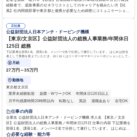
管理部門：広報、人事、経理など当公社の運営に係る管理業務 ■収益部
経験者で、道路事業のゼネラリストとしてのキャリアを積みたい方【社
門：駐車場の新規開拓、管理運営、新宿駅西口広場の「イベントコーナ
風】社内関係部署や東京都と連携が必要なため綿密にコミュニケーション
ー」などの管理運営 ■道路部門：整備の急がれる骨格幹線道路や木造住宅
を図っています。 【業務の魅力】■幅広く携われる：総合職（事務）で
密集地域の特定整備路線の用地取得、道路に関する普及啓発事業、都内の
は、駐車場の管理運営や道路用地の取得、公益財団法人の中枢を担う管理
道路施設や道路工事現場の見学ツアー事業 ※入社後は上記いずれかの部門
正社員
部門など多岐に渡る業務を経験できます。 ■様々なプロジェクト：駐車場
公益財団法人日本アンチ・ドーピング機構
へ配属。※業務内容変更の範囲：会社の定める業務 募集職種 【都庁グル
事業の他、新宿駅西口広場内に設置された照明を兼ねた広告「ブライトサ
ープ】総合職（事務）◇残業月平均9時間未満／有給年平均16日取得
イン」の管理運営を行うなど、事業収益を生み出す活動を積極的に行って
【東京/文京区】公益財団法人の総務人事業務/年間休日
います。 学歴・資格 学歴：大学院 大学 高専 短大 専修学校 高校 語学力：
125日 総務
資格：
下記業務を部長1名、課長1名、メンバー2名で分担して遂行しています。 はじめは担当
者として業務を覚えていただき、ゆくゆくはリーダーやマネージャーポジションとして活
躍いただくことを期待しています。
月給
27万円～35万円
勤務地
東京都文京区
業界未経験歓迎
副業・WワークOK
年間休日120日以上
月平均残業時間20時間以内
転勤なし
英語
退職金あり
在宅OK
賞与あり
育休あり
完全週休2日制
交通費支給
土日祝休み
仕事の内容
食事補助あり
企業名 公益財団法人日本アンチ・ドーピング機構 求人名 【東京／文京
区】公益財団法人の総務人事業務／年間休日125日 仕事の内容 下記業務を
部長1名、課長1名、メンバー2名で分担して遂行しています。 はじめは担
当者として業務を覚えていただき、ゆくゆくはリーダーやマネージャーポ
必要な経験・能力等