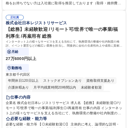
求・支払データ登録、取引先マスター申請対応）・予算作成及び予実管
格をお持ちでない方は入社後に取得を推奨しております（取得・維持費用
理・各種稟議書、報告書作成業務・各種台帳管理、交際費・会議費支払報
の一部補助あり） 【求める人物像】 ・向学心豊かで、主体的に行動でき
告書作成及び月次管理・部内総務庶務全般 など※※配属先によっては上記
る方。 ・社内外の多様な関係者と協調して業務を進められるコミュニケー
の他に担当頂く業務が発生する場合があります。 募集職種 【営業事務】
正社員
ション力がある方。 ・チャレンジを厭わず、粘り強く業務に取り組める
株式会社日本レジストリサービス
業務職/三井物産グループ/平均残業時間10H/完全週休2日
方。多様な関係者と謙虚に信頼関係を構築でき、期限を意識したスケジュ
ール管理が出来る方。※将来的に他部署（営業部門、コーポレート部門）
【総務】未経験歓迎 /リモート可/世界で唯一の事業/福
へのジョブローテーションの可能性があります。 学歴・資格 学歴：大学
利厚生 /再雇用有 総務
院 大学 語学力： 資格：宅地建物取引士
インターネット上の様々なサービスを支える当社にて、執務環境の整備や社内制度の検
討、イベント運営などの幅広い業務を担当し、間接的に会社の生産性向上や成長に貢献し
ている部署です。
月給
27万6000円以上
勤務地
東京都千代田区
年間休日120日以上
ストックオプションあり
資格取得支援あり
介護休暇あり
月平均残業時間20時間以内
未経験者歓迎
住宅手当あり
時短勤務あり
研修あり
在宅OK
賞与あり
仕事の内容
完全週休2日制
交通費支給
駅近5分以内
土日祝休み
服装自由
企業名 株式会社日本レジストリサービス 求人名 【総務】未経験歓迎◎/リ
モート可/世界で唯一の事業/福利厚生◎/再雇用有 仕事の内容 インターネッ
ト上の様々なサービスを支える当社にて、執務環境の整備や社内制度の検
討、イベント運営などの幅広い業務を担当し、間接的に会社の生産性向上
必要な経験・能力等
や成長に貢献している部署です。 会社の全メンバーが安心して長く成果を
必要な経験・能力等 【◎未経験歓迎◎】 主体的に考え、論理的な説明・