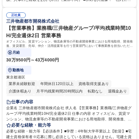
務部という組織として協力しながら進める体制です。 募集職種 【大阪】
関係各部門との調整を率先して行い、業務を円滑に遂行できる協調性やコ
総務人事＜未経験歓迎＞◇三菱電機G・社会インフラを支える/年休127日
ミュニケーション能力を持っている方 ・人事総務領域に興味がありゼネラ
正社員
リスト志向をお持ちの方 学歴・資格 学歴：大学院 大学 語学力： 資格：
三井物産都市開発株式会社
【営業事務】業務職/三井物産グループ/平均残業時間10
H/完全週休2日 営業事務
オフィスビル、賃貸マンション、物流倉庫等の不動産開発事業における用地取得、開発推
進、賃貸運営、売却、仲介・活用提案等を行う営業部門において事務業務を担当いただき
ます。
月給
30万9500円～43万4000円
勤務地
東京都港区
業界未経験歓迎
年間休日120日以上
資格取得支援あり
介護休暇あり
月平均残業時間20時間以内
転勤なし
退職金あり
在宅OK
賞与あり
育休あり
完全週休2日制
交通費支給
仕事の内容
駅近5分以内
土日祝休み
寮・社宅あり
企業名 三井物産都市開発株式会社 求人名 【営業事務】業務職/三井物産グ
ループ/平均残業時間10H/完全週休2日 仕事の内容 オフィスビル、賃貸マ
ンション、物流倉庫等の不動産開発事業における用地取得、開発推進、賃
貸運営、売却、仲介・活用提案等を行う営業部門において事務業務を担当
必要な経験・能力等
いただきます。 【詳細】・契約書管理、契約書製本、捺印対応、ファイリ
必要な経験・能力等 【必須条件】■学歴：4年制大学卒業以上【歓迎】■宅
ング、登記簿取得、調書取得・支払業務（各種費用支払、支払管理、請
建士資格保有者※応募に際し必須としている資格はありません。宅建士資