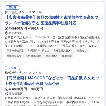
た」を解決するだけでなく、キッティング作業等を通じて、企業の成長を
支えるITインフラ運用の基盤をゼロから支える実感が得られます。 募集職
正社員
種 【ITヘルプデスク】ブランドサイトのコンテンツ更新や社内SE業務★
株式会社サン・スマイル
年休124日
【広告法務/薬事】製品の信頼性と市場競争力を高めブ
ランドの信頼を守る 医薬品薬事/法規対応
400万円～500万円
年俸
東京都港区
企業名 株式会社サン・スマイル 求人名 【広告法務/薬事】製品の信頼性と
市場競争力を高めブランドの信頼を守る★ 仕事の内容 自社オリジナルブ
ランドや韓国コスメの日本展開において、「品質の番人」かつ「攻めの薬
事」として、製品の信頼性と市場競争力を高め、ブランドの信頼を守るた
業界未経験歓迎
年間休日120日以上
資格取得支援あり
転勤なし
めの仕組みづくりを主体的に行える環境です。 ■薬事/法規管理：外部機関
時短勤務あり
完全週休2日制
土日祝休み
服装自由
や取引先先との協議。企画意図を汲み薬事リスクを回避と売れる訴求提案
■品質管理体制構築：肌トラブル発生時の対応フロー作成、顧客満足度を
支える仕組み整備 。不良改善依頼 ■薬事/品質の教育推進：社内向け薬事
正社員
テスト作成/実施による組織全体の知識向上 。市場調査/トレンド分析：他
株式会社サン・スマイル
社製品分析、自社製品の有効性/安全性試験の設計 募集職種 【広告法務/薬
【商品企画】MASCODEなどヒット商品多数 次のヒッ
事】製品の信頼性と市場競争力を高めブランドの信頼を守る★
ト作を生む商品企画職 商品企画
550万円～750万円
年俸
東京都港区
企業名 株式会社サン・スマイル 求人名 【商品企画】MASCODEなどヒッ
ト商品多数★次のヒット作を生む商品企画職 仕事の内容 自社オリジナル