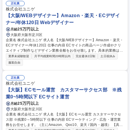
なく、”お客様のためにできること”を自ら考え、接客に向き合える環境を
正社員
ご用意しています。 スタッフ全員がブランドを作り上げる主役です！ ※
株式会社ユニゲ
業務の変更範囲：シロが定める業務全般 募集職種 急募【大阪エリア】地
【大阪/WEBデザイナー】Amazon・楽天・ECデザイ
域限定無期社員（試用期間終了後）
ナー/年休120日 Webデザイナー
25万円以上
月給
大阪府大阪市淀川区
企業名 株式会社ユニゲ 求人名 【大阪/WEBデザイナー】Amazon・楽天・
ECデザイナー/年休120日 仕事の内容 ECサイトの商品ページ作成やクリ
エイティブ制作などデザイン業務全般をお任せ致します。具体的業務は下
記になります。 ■デザイン制作業務：商品販売ページ / ストアページ作成
業界未経験歓迎
月平均残業時間20時間以内
完全週休2日制
土日祝休み
(主にAmazon) /バナー作成 / ランディングページ（LP）やWebサイト制作
服装自由
■紙媒体制作：フライヤー、パッケージなど印刷物のデザイン ■商品撮
影：商品画像の撮影/レタッチ作業/動画制作（可能であれば） ■商品登録
業務 ※【取扱商品】化粧品（日本・韓国・台湾・アメリカ等）、食品（お
正社員
菓子・乾麺・調味料等）、雑貨、スポーツ用品、アウトドア用品など ※従
株式会社ユニゲ
事すべき業務の変更範囲：当社業務全般 募集職種 【大阪/WEBデザイナ
【大阪】ECモール運営 カスタマーサクセス部 ※残
ー】Amazon・楽天・ECデザイナー/年休120日
業0~5時間以下 ECサイト運営
25万円以上
月給
大阪府大阪市淀川区
企業名 株式会社ユニゲ 求人名 【大阪】ECモール運営 カスタマーサクセ
ス部 ※残業0～5時間以下 仕事の内容 ECマーケティング・広告・運営業
務をお任せします。（主にAmazon、Qoo10、楽天 / 国内・越境） 【具体