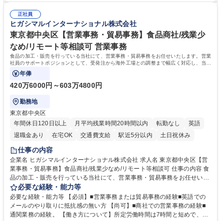
人チャットボット対応など。 【1日の対応件数】■電話：月間一人当たり
施する予定です。独り立ち以降もしっかりフォローする体制を整えていま
平均100件前後■メール・手紙：同上40件前後 募集職種 中野本社【お客様
正社員
すのでご安心ください。 【当社について】キリングループの広報機能を担
ヒガシマルインターナショナル株式会社
相談室】お客様のお声をもとにより良い商品づくりへ貢献
う会社として、お客様との出会いを大切にし、磨き上げたホスピタリティ
を込めてコミュニケーションをとりながら広報関連業務を行っておりま
東京都中央区【営業事務・貿易事務】食品商社/残業少
す。 学歴・資格 学歴：大学院 大学 高専 短大 専修学校 高校 語学力： 資
なめ/リモート等相談可 営業事務
格：
食品の加工・販売を行っている当社にて、営業事務・貿易事務をお任せいたします。営業
社員のサポートポジションとして、受発注から海外工場との調整まで幅広く対応し、当社
事業の根幹を支えていただきます。
年俸
420万6000円～603万4800円
勤務地
東京都中央区
年間休日120日以上
月平均残業時間20時間以内
転勤なし
英語
退職金あり
在宅OK
交通費支給
駅近5分以内
土日祝休み
仕事の内容
企業名 ヒガシマルインターナショナル株式会社 求人名 東京都中央区【営
業事務・貿易事務】食品商社/残業少なめ/リモート等相談可 仕事の内容 食
品の加工・販売を行っている当社にて、営業事務・貿易事務をお任せいた
します。営業社員のサポートポジションとして、受発注から海外工場との
必要な経験・能力等
調整まで幅広く対応し、当社事業の根幹を支えていただきます。 ■受発注
必要な経験・能力等 【必須】■営業事務または貿易事務の経験■英語での
業務、請求書発行 ■海外工場とのスケジュール調整 ■在庫管理 ■輸入書類
メールのやり取りに抵抗感の無い方 【尚可】■商社での営業事務の経験■
の確認・作成 ■配送手配 ■通関業者を通して行う輸出入業全般 ■倉庫との
通関業務の経験。 【働き方について】所定労働時間は7時間と短めで、残