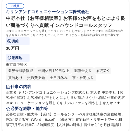
常に改善を目指す風土のため、安心して業務に取り組んでいただけます。
により、キーエンスの付加価値向上に貢献します。ベースの定型業務に加
募集職種 【大阪・京都・滋賀】営業事務 ※未経験可
正社員
えて、お客様や社員の状況に合わせ、能動的なサポート、改善の動きも期
キリンアンドコミュニケーションズ株式会社
待され。組織を支えるスペシャリストとして、チームに貢献し、結果的に
社員から頼られる存在になることができます。平均19:30の退勤以降の業
中野本社【お客様相談室】お客様のお声をもとにより良
務の持ち帰りも禁止されており、メリハリのある働き方となります。 学
い商品づくりへ貢献 インバウンドコールスタッフ
歴・資格 学歴：大学院 大学 高専 短大 語学力： 資格：
≪★コミュニケーションを通してキリンのファンを増やしませんか？★≫ お客様のお声
をより良い商品づくりに活かしていく上で、窓口となるお客様相談室でのお仕事です。
月給
30万円
勤務地
東京都中野区
業界未経験歓迎
年間休日120日以上
退職金あり
在宅OK
賞与あり
交通費支給
土日祝休み
寮・社宅あり
仕事の内容
企業名 キリンアンドコミュニケーションズ株式会社 求人名 中野本社【お
客様相談室】お客様のお声をもとにより良い商品づくりへ貢献 仕事の内容
≪★コミュニケーションを通してキリンのファンを増やしませんか？★≫
お客様のお声をより良い商品づくりに活かしていく上で、窓口となるお客
必要な経験・能力等
様相談室でのお仕事です。 日々お客様からいただくキリングループへのご
必要な経験・能力等 【必須】コールセンターやお客様相談室の業務経験、
意見を、企業活動に活かしています。お客様からの声に迅速かつ誠意をも
PCが使える方（Word・Excel）【働き方】在宅勤務・リモートワーク相
って対応、情報提供するとともにグループ内活動に反映しています。 【具
談可/月平均残業7～8時間程度 【入社後の研修】着任から1か月は電話対応
体的には】電話応対、メール、お手紙対応、ご指摘品調査報告書作成、有
のOJTを中心に実施し、電話対応に慣れた段階でメール・手紙のOJTを実