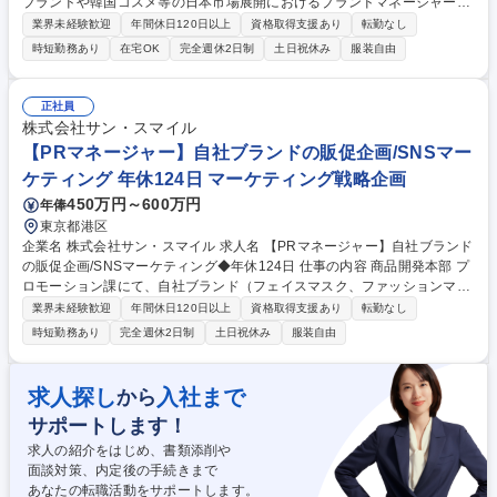
ブランドや韓国コスメ等の日本市場展開におけるブランドマネージャーを
お任せ。次のトレンドを生み出すために市場ニーズをいち早く商品化する
業界未経験歓迎
年間休日120日以上
資格取得支援あり
転勤なし
柔軟性と即断速攻のスピード感を期待します。 ■戦略立案:競合、顧客、ト
時短勤務あり
在宅OK
完全週休2日制
土日祝休み
服装自由
レンドを多角的に分析。市場の兆しを捉え、ブランドが勝つための戦略を
考案。 ■商品企画: 具体的なコンセプト、ターゲットを製品仕様に落とし
込み、商品の骨格を作成。 ■クリエイティブディレクション:パッケージデ
正社員
ザイン、キャッチコピー、ディスプレイ等ブランドの世界観を落とし込
株式会社サン・スマイル
み。 ■セールス＆マーケティング連携:営業部門と連携し、ブランド力を高
【PRマネージャー】自社ブランドの販促企画/SNSマー
める施策を考案。 募集職種 【商品企画】MASCODEなどヒット商品多数
ケティング 年休124日 マーケティング戦略企画
★次のヒット作を生む商品企画職
450万円～600万円
年俸
東京都港区
企業名 株式会社サン・スマイル 求人名 【PRマネージャー】自社ブランド
の販促企画/SNSマーケティング◆年休124日 仕事の内容 商品開発本部 プ
ロモーション課にて、自社ブランド（フェイスマスク、ファッションマス
ク等）の価値を最大化し、購買へ繋げるための戦略立案・実行をお任せし
業界未経験歓迎
年間休日120日以上
資格取得支援あり
転勤なし
ます。 ◆SNS/インフルエンサーマーケティング戦略 ◆Instagram/TikTok/
時短勤務あり
完全週休2日制
土日祝休み
服装自由
YouTube/Xを活用したキャンペーン/露出設計 ◆外部パートナー (代理店/
クリエイター)との折衝/進行管理 ◆インサイト分析に基づく投稿改善 ◆実
売連動型のプロモーション企画 ◆営業部門と連携し卸先 (ドラッグストア/
求人探し
入社まで
から
バラエティショップ)のセルインや店頭POSの施策立案 ◆ターゲット設定/
サポートします！
効果的なハッシュタグ・コピーの検討等 募集職種 【PRマネージャー】自
社ブランドの販促企画/SNSマーケティング◆年休124日
求人の紹介をはじめ、書類添削や
面談対策、内定後の手続きまで
あなたの転職活動をサポートします。