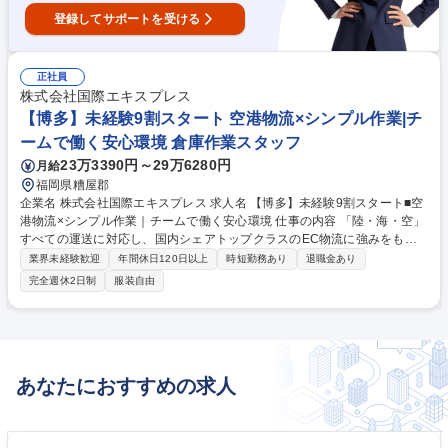
登録してサポートを受ける
正社員
株式会社国際エキスプレス
【博多】未経験9割スタート 空港物流×シンプル作業|チ
ームで働く安心環境 倉庫作業スタッフ
23万3390円～29万6280円
月給
福岡県糟屋郡
企業名 株式会社国際エキスプレス 求人名 【博多】未経験9割スタート■空
港物流×シンプル作業｜チームで働く安心環境 仕事の内容 「陸・海・空」
すべての運送に対応し、国内シェアトップクラスのEC物流に強みをもつ
当社にて、港・空港から到着した貨物の搬入作業をお任せします。全社員
業界未経験歓迎
年間休日120日以上
時短勤務あり
退職金あり
のうち外国人が4割、延べ11か国に及び、国際色豊かな社風 ・取り扱い品
完全週休2日制
服装自由
目：EC物流（コスメ・アパレル・家具など）、一般海上貨物 ※一部20～
30kg程度の重量物を含みます ・ハンディターミナルを使用した貨物デー
タの読み取り ・輸入申告内容に基づく仕訳作業 ・マテリアルハンドリン
グ機器（ベルトコンベア等）を用いた仕分け ・派遣スタッフへの作業指
示・現場サポート ※倉庫内は自動化が進んでおり、物量に対して効率よく
あなたにおすすめの求人
作業できる環境です。 募集職種 【博多】未経験9割スタート■空港物流×シ
ンプル作業｜チームで働く安心環境