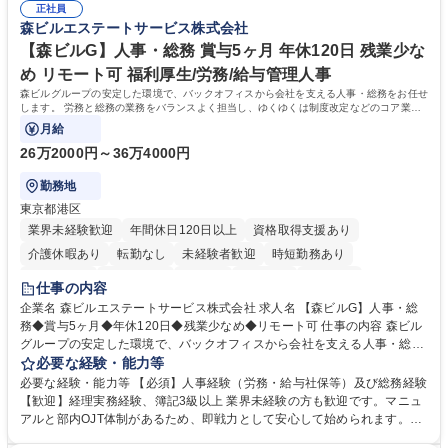
正社員
森ビルエステートサービス株式会社
【森ビルG】人事・総務 賞与5ヶ月 年休120日 残業少な
め リモート可 福利厚生/労務/給与管理人事
森ビルグループの安定した環境で、バックオフィスから会社を支える人事・総務をお任せ
します。 労務と総務の業務をバランスよく担当し、ゆくゆくは制度改定などのコア業務
にも挑戦できる、やりがいある環境です。
月給
26万2000円～36万4000円
勤務地
東京都港区
業界未経験歓迎
年間休日120日以上
資格取得支援あり
介護休暇あり
転勤なし
未経験者歓迎
時短勤務あり
経験者歓迎
退職金あり
在宅OK
賞与あり
育休あり
仕事の内容
完全週休2日制
交通費支給
長期歓迎
駅近5分以内
土日祝休み
企業名 森ビルエステートサービス株式会社 求人名 【森ビルG】人事・総
務◆賞与5ヶ月◆年休120日◆残業少なめ◆リモート可 仕事の内容 森ビル
グループの安定した環境で、バックオフィスから会社を支える人事・総務
をお任せします。 労務と総務の業務をバランスよく担当し、ゆくゆくは制
必要な経験・能力等
度改定などのコア業務にも挑戦できる、やりがいある環境です。 ■勤怠管
必要な経験・能力等 【必須】人事経験（労務・給与社保等）及び総務経験
理、給与計算、社会保険手続き、年末調整等の労務管理全般 ■入退社手続
【歓迎】経理実務経験、簿記3級以上 業界未経験の方も歓迎です。マニュ
き、社内規定の改定や人事制度改定などのコア業務 ■社内イベントの企画
アルと部内OJT体制があるため、即戦力として安心して始められます。
運営やその他総務業務全般 ※労務と総務を1：1の割合でお任せ。 入社後
【魅力・やりがい】森ビルGの安定基盤で労務から総務まで幅広く携われ