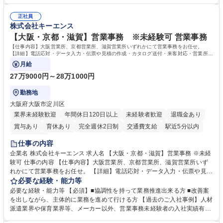
者は早期にご活躍いただけます。 ■チームで仕事を推進できる方■将来は
★メンバーがマンツーマンで丁寧に教えるため、ご経験が浅くても安心！
マネジメント職として活躍したい 【尚可】■人事、労務、採用、教育業務
幅広く経験を積みたい意欲がある方に最適な環境です。 募集職種 【総
正社員
のご経験 ■労務管理（給与計算・社会保険手続き・勤怠管理など）の経験
株式会社キーエンス
務・人事】未経験歓迎/日立グループ/組織運営を支えるゼネラリストを目
■衛生管理者の資格をお持ちの方 学歴・資格 学歴：大学院 大学 高専 短大
指す
専修学校 高校 語学力： 資格：
【大阪・京都・滋賀】営業事務 ※未経験可 営業事務
【仕事内容】大阪営業所、京都営業所、滋賀営業所いずれかにて営業事務をお任せ。
【詳細】電話応対・データ入力・伝票や見積の作成・カタログ送付・来客対応・営業所内
で発生する事務業務や業務改善をお任せ。
月給
27万9000円～28万1000円
勤務地
大阪府大阪市淀川区
業界未経験歓迎
年間休日120日以上
未経験者歓迎
退職金あり
賞与あり
育休あり
完全週休2日制
交通費支給
駅近5分以内
土日祝休み
仕事の内容
企業名 株式会社キーエンス 求人名 【大阪・京都・滋賀】営業事務 ※未経
験可 仕事の内容 【仕事内容】大阪営業所、京都営業所、滋賀営業所いず
れかにて営業事務をお任せ。 【詳細】電話応対・データ入力・伝票や見積
の作成・カタログ送付・来客対応・営業所内で発生する事務業務や業務改
必要な経験・能力等
善をお任せ。 【教育制度】ご入社後、育成担当とペアになりながらOJTに
必要な経験・能力等 【必須】■協調性を持って業務推進出来る方 ■改善案
て業務を覚えていただくことが可能です。業務システムがきちんと構築さ
を出しながら、主体的に業務を進めて行ける方 【過去のご入社事例】人材
れているため、スムーズに仕事に慣れることができる環境です。また、
派遣業界や保育業界等、メーカー以外、営業事務未経験者の入社実績有
「チームで成果を出す文化」があり、良いやり方を積極的に共有しながら
【当社の事務職について】単なる事務ではなく主体性を発揮したサポート